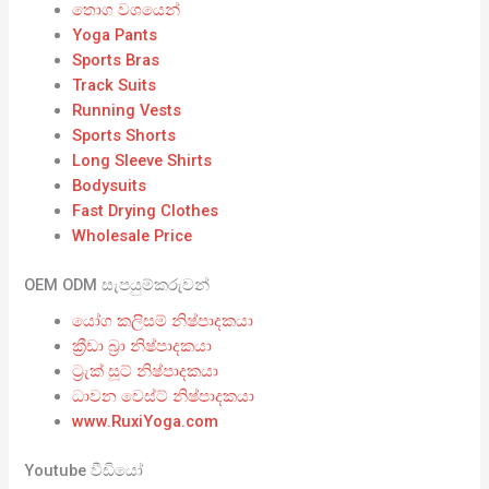
තොග වශයෙන්
Yoga Pants
Sports Bras
Track Suits
Running Vests
Sports Shorts
Long Sleeve Shirts
Bodysuits
Fast Drying Clothes
Wholesale Price
OEM ODM සැපයුම්කරුවන්
යෝග කලිසම් නිෂ්පාදකයා
ක්‍රීඩා බ්‍රා නිෂ්පාදකයා
ට්‍රැක් සූට් නිෂ්පාදකයා
ධාවන වෙස්ට් නිෂ්පාදකයා
www.RuxiYoga.com
Youtube වීඩියෝ