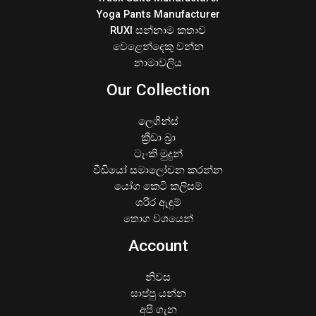
Yoga Pants Manufacturer
RUXI සන්නාම කතාව
වෙළෙන්දෙකු වන්න
නාමාවලිය
Our Collection
ලෙගින්ස්
ක්‍රීඩා බ්‍රා
ටැංකි මුදුන්
වීඩියෝ සමාලෝචන කරන්න
යෝග කෙටි කලිසම්
ශරීර ඇඳුම්
තොග වශයෙන්
Account
නිවස
සාප්පු යන්න
අපි ගැන