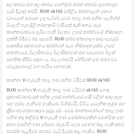
අලංකාරය සහ අලංකාරය පෙන්නුම් කරන අතරම සුවපහසුව
වැඩි දියුණු කරයි. RUXI sk165 මාදිලිය කම්හලෙන් තොග
වශයෙන් සපයන ලද බැවින්, මෙම ඉහළ ඉණ සහිත ලෙගින්ස්
මිලෙහි පැහැදිලි තරඟකාරී වාසියක් ඇති අතර, සෑම
කාන්තාවකටම දැරිය හැකි මිලකට උසස් තත්ත්වයේ නිෂ්පාදන
භුක්ති විඳීමට ඉඩ සලසයි. RUXI කර්මාන්තශාලා සෘජු සැපයුම්
ආකෘතිය අනුගමනය කරන්නේ සෑම නිෂ්පාදනයක්ම උසස්
තත්ත්වයේ, විලාසිතාමය විලාසිතාවක් සහ සාධාරණ මිලක්
සහතික කිරීම සඳහා ය. එය ලාභදායී තේරීමක් වන අතර එය
වෙළඳපොලේ මග හැරිය නොහැක.
කාන්තා V-හැඩැති ඉහළ ඉණ සහිත ටයිට්ස් RUXI sk165
RUXI කාන්තා V-හැඩැති ඉහළ ඉණ ටයිට්ස් sk165 හොඳ
ප්‍රත්‍යාස්ථතාවයක් සහිත උසස් තත්ත්වයේ රෙදි වලින් සාදා ඇත
සහ හුස්ම ගැනීමේ හැකියාව විශිෂ්ටයි, විවිධ දෛනික ඇඳුම් සහ
ක්‍රීඩා අවශ්‍යතා සඳහා සුදුසු වේ. මෙම කාන්තාවන්ගේ ඉහළ ඉණ
සහිත තද කලිසම් V-හැඩැති ඉණ මෝස්තරයකින් සමන්විත වන
අතර එමඟින් ඉණ රේඛාව ඵලදායී ලෙස වෙනස් කළ හැකි අතර
සමස්ත පැළඳීමේ පහසුව වැඩි දියුණු කළ හැකිය. RUXI