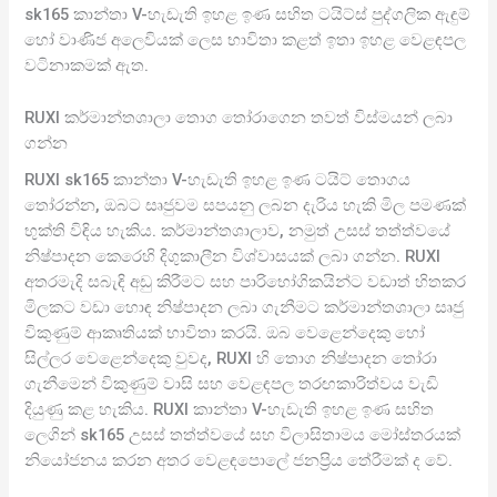
sk165 කාන්තා V-හැඩැති ඉහළ ඉණ සහිත ටයිට්ස් පුද්ගලික ඇඳුම්
හෝ වාණිජ අලෙවියක් ලෙස භාවිතා කළත් ඉතා ඉහළ වෙළඳපල
වටිනාකමක් ඇත.
RUXI කර්මාන්තශාලා තොග තෝරාගෙන තවත් විස්මයන් ලබා
ගන්න
RUXI sk165 කාන්තා V-හැඩැති ඉහළ ඉණ ටයිට් තොගය
තෝරන්න, ඔබට සෘජුවම සපයනු ලබන දැරිය හැකි මිල පමණක්
භුක්ති විඳිය හැකිය. කර්මාන්තශාලාව, නමුත් උසස් තත්ත්වයේ
නිෂ්පාදන කෙරෙහි දිගුකාලීන විශ්වාසයක් ලබා ගන්න. RUXI
අතරමැදි සබැඳි අඩු කිරීමට සහ පාරිභෝගිකයින්ට වඩාත් හිතකර
මිලකට වඩා හොඳ නිෂ්පාදන ලබා ගැනීමට කර්මාන්තශාලා සෘජු
විකුණුම් ආකෘතියක් භාවිතා කරයි. ඔබ වෙළෙන්දෙකු හෝ
සිල්ලර වෙළෙන්දෙකු වුවද, RUXI හි තොග නිෂ්පාදන තෝරා
ගැනීමෙන් විකුණුම් වාසි සහ වෙළඳපල තරඟකාරිත්වය වැඩි
දියුණු කළ හැකිය. RUXI කාන්තා V-හැඩැති ඉහළ ඉණ සහිත
ලෙගින් sk165 උසස් තත්ත්වයේ සහ විලාසිතාමය මෝස්තරයක්
නියෝජනය කරන අතර වෙළඳපොලේ ජනප්‍රිය තේරීමක් ද වේ.