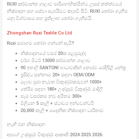
RUXI කර්මාන්ත ශාලාව පාරිභෝගිකයින්ට උසස් තත්ත්වයේ
නිෂ්පාදන සහ සේවා සැපයීමට කැපවී සිටී. RUXI තෝරා ගැනීම
යනු විශ්වාසය සහ ප්‍රතිලාභ තෝරා ගැනීමයි.
Zhongshan Ruxi Textile Co Ltd
Ruxi සමාගම තෝරා ගන්නේ ඇයි?
නිෂ්පාදනයේ වසර 20ක පළපුරුද්ද
වර්ග මීටර් 13000 කර්මාන්ත ශාලාව
90 ඉතාලි SANTONI බාධාවකින් තොරව රෙදිපිළි යන්ත්‍ර
ප්‍රසිද්ධ සන්නාම 20+ සඳහා OEM/ODM
ලොව පුරා නැවත විකුණුම්කරුවන් 1000+
තේරීම සඳහා 180+ උණුසුම් විකුණුම් මාදිලි
සෑම වසරකම නව අයිතම 300+
මිලියන 5 කෑලි + ස්ථාවර ඉන්වෙන්ටරි
20,000 කෑලි + දෛනික නිෂ්පාදන ධාරිතාව
නැඟී එන නිෂ්පාදන
අපගේ උණුසුම් විකුණුම් ආකෘති 2024 2025 2026: