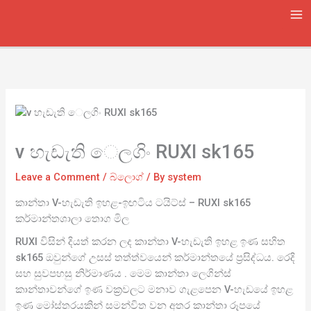
Skip
to
content
v හැඩැති ෙලගිං RUXI sk165
Leave a Comment
/
බ්ලොග්
/ By
system
කාන්තා V-හැඩැති ඉහළ-ඉඟටිය ටයිට්ස් – RUXI sk165
කර්මාන්තශාලා තොග මිල
RUXI විසින් දියත් කරන ලද කාන්තා V-හැඩැති ඉහළ ඉණ සහිත
sk165 ඔවුන්ගේ උසස් තත්ත්වයෙන් කර්මාන්තයේ ප්‍රසිද්ධය. රෙදි
සහ සුවපහසු නිර්මාණය . මෙම කාන්තා ලෙගින්ස්
කාන්තාවන්ගේ ඉණ වක්‍රවලට මනාව ගැළපෙන V-හැඩයේ ඉහළ
ඉණ මෝස්තරයකින් සමන්විත වන අතර කාන්තා රූපයේ