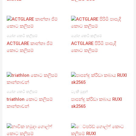
යෝග කෙටි කලිසම්
යෝග කෙටි කලිසම්
ACTGLARE කාන්තා ජිම්
ACTGLARE පිරිමි පාපැදි
කොට කලිසම්
කොට කලිසම්
යෝග කෙටි කලිසම්
ටැංකි මුදුන්
triathlon කොට කලිසම්
පාපන්දු ක්රීඩා කබාය RUXI
කාන්තාවන්
sk2565