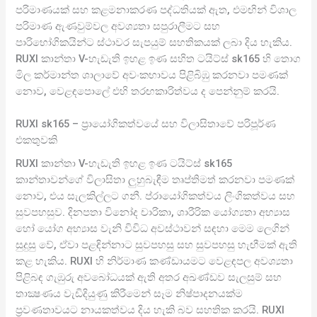
පරිමාණයක් සහ කළමනාකරණ පද්ධතියක් ඇත, එමඟින් විශාල
පරිමාණ ඇණවුම්වල අවශ්‍යතා සපුරාලීමට සහ
පාරිභෝගිකයින්ට ස්ථාවර සැපයුම් සහතිකයක් ලබා දිය හැකිය.
RUXI කාන්තා V-හැඩැති ඉහළ ඉණ සහිත ටයිට්ස් sk165 හි තොග
මිල කර්මාන්ත ශාලාවේ අවංකභාවය පිළිබිඹු කරනවා පමණක්
නොව, වෙළඳපොලේ එහි තරඟකාරිත්වය ද පෙන්නුම් කරයි.
RUXI sk165 – ප්‍රායෝගිකත්වයේ සහ විලාසිතාවේ පරිපූර්ණ
එකතුවකි
RUXI කාන්තා V-හැඩැති ඉහළ ඉණ ටයිට්ස් sk165
කාන්තාවන්ගේ විලාසිතා ලුහුබැඳීම තෘප්තිමත් කරනවා පමණක්
නොව, එය සැලකිල්ලට ගනී. ප්රායෝගිකත්වය ලිංගිකත්වය සහ
සුවපහසුව. දිනපතා විනෝද චාරිකා, ශාරීරික යෝග්‍යතා අභ්‍යාස
හෝ යෝග අභ්‍යාස වැනි විවිධ අවස්ථාවන් සඳහා මෙම ලෙගින්
සුදුසු වේ, ඒවා පළඳින්නාට සුවපහසු සහ සුවපහසු හැඟීමක් ඇති
කළ හැකිය. RUXI හි නිර්මාණ කණ්ඩායමට වෙළඳපල අවශ්‍යතා
පිළිබඳ ගැඹුරු අවබෝධයක් ඇති අතර අඛණ්ඩව සැලසුම් සහ
තාක්‍ෂණය වැඩිදියුණු කිරීමෙන් සෑම නිෂ්පාදනයක්ම
ප්‍රවණතාවයට නායකත්වය දිය හැකි බව සහතික කරයි. RUXI