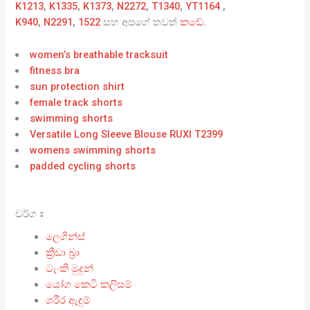
K1213
,
K1335
,
K1373
,
N2272
,
T1340
,
YT1164
,
K940
,
N2291
,
1522
සහ අපගේ තවත්
කඩේ
.
women’s breathable tracksuit
fitness bra
sun protection shirt
female track shorts
swimming shorts
Versatile Long Sleeve Blouse RUXI T2399
womens swimming shorts
padded cycling shorts
වර්ග：
ලෙගින්ස්
ක්‍රීඩා බ්‍රා
ටැංකි මුදුන්
යෝග කෙටි කලිසම්
ශරීර ඇඳුම්