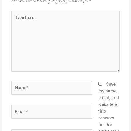
අත්‍යාවශ්‍යයය ක්ෂේත්‍ර සලකුණු කොට ඇත
*
Type
here..
Name*
Save
my name,
email, and
website in
Email*
this
browser
for the