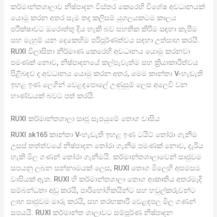
කර්මාන්තශාලාව නිෂ්පාදන විස්තර කෙරෙහි විශේෂ අවධානයක්
යොමු කරන අතර සෑම තද කලිසම් යුගලයකටම කාලය
පරීක්ෂාවට ඔරොත්තු දිය හැකි බව සහතික කිරීම සඳහා කැපීම
සහ මැහුම් යන දෙකෙහිම පරිපූර්ණත්වය සඳහා උත්සාහ කරයි.
RUXI විලාසිතා නිර්මාණ කෙරෙහි අවධානය යොමු කරනවා
පමණක් නොව, නිෂ්පාදනයේ කල්පැවැත්ම සහ ක්‍රියාකාරීත්වය
පිළිබඳව ද අවධානය යොමු කරන අතර, මෙම කාන්තා V-හැඩැති
ඉහළ ඉණ ලෙගින් වෙළඳපොලේ උණුසුම් ලෙස අලෙවි වන
භාණ්ඩයක් බවට පත් කරයි.
RUXI කර්මාන්තශාලා සෘජු සැපයුමේ තොග වාසිය
RUXI sk165 කාන්තා V-හැඩැති ඉහළ ඉණ ටයිට් තෝරා ගැනීම
උසස් තත්ත්වයේ නිෂ්පාදන තෝරා ගැනීම පමණක් නොව, දැරිය
හැකි මිල ගණන් තෝරා ගැනීමයි. කර්මාන්තශාලාවෙන් සෘජුවම
සපයනු ලබන සන්නාමයක් ලෙස, RUXI තොග මිලෙහි අසමසම
වාසියක් ඇත. RUXI හි කර්මාන්තශාලා තොග ආකෘතිය අතරමැදි
සම්බන්ධතා අඩු කරයි, පාරිභෝගිකයින්ට සහ හවුල්කරුවන්ට
ලාභ සෘජුවම මාරු කරයි, සහ තරඟකාරී වෙළඳපල මිල ගණන්
සපයයි. RUXI කර්මාන්ත ශාලාවට සම්පූර්ණ නිෂ්පාදන