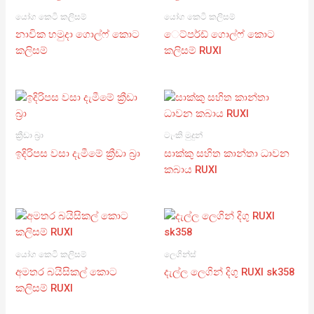
යෝග කෙටි කලිසම්
යෝග කෙටි කලිසම්
නාවික හමුදා ගොල්ෆ් කොට
ෙට්පර්ඩ් ගොල්ෆ් කොට
කලිසම්
කලිසම් RUXI
ක්‍රීඩා බ්‍රා
ටැංකි මුදුන්
ඉදිරිපස වසා දැමීමේ ක්‍රීඩා බ්‍රා
සාක්කු සහිත කාන්තා ධාවන
කබාය RUXI
යෝග කෙටි කලිසම්
ලෙගින්ස්
අමතර බයිසිකල් කොට
දැල්ල ලෙගින් දිගු RUXI sk358
කලිසම් RUXI