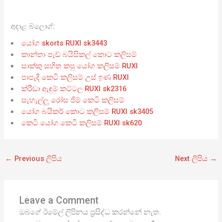
අදාළ බ්ලොග්:
යෝග skorts RUXI sk3443
කාන්තා පෑඩ් බයිසිකල් කොට කලිසම්
සාක්කු සහිත කපු යෝග කලිසම් RUXI
පාපැදි කෙටි කලිසම් උස් ඉණ RUXI
ක්රීඩා ඇඳුම් කට්ටල RUXI sk2316
සැහැල්ලු රෝස ජිම් කෙටි කලිසම්
යෝග බයිකර් කොට කලිසම් RUXI sk3405
කෙටි යෝග කෙටි කලිසම් RUXI sk620
←
Previous ලිපිය
Next ලිපිය
→
Leave a Comment
ඔබගේ ඊමේල් ලිපිනය ප්‍රසිද්ධ කරන්නේ නැත.