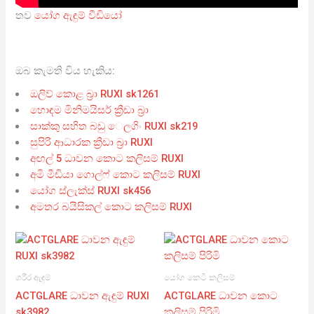
තව
යෝග ඇඳුම් වීඩියෝ
ඔබ කැමති විය හැකිය:
ඔලිව් කොළ බ්‍රා RUXI sk1261
හොඳම මිනිමයිසර් ක්‍රීඩා බ්‍රා
සාක්කු සහිත බඩු ෙලගිං RUXI sk219
සුපිරි ආධාරක ක්‍රීඩා බ්‍රා RUXI
අඟල් 5 ධාවන කොට කලිසම් RUXI
අමි මීඩියා ගොල්ෆ් කොට කලිසම් RUXI
යෝග ස්ලැක්ස් RUXI sk456
අමතර බයිසිකල් කොට කලිසම් RUXI
ශරීර ඇඳුම්
යෝග කෙටි කලිසම්
ACTGLARE ධාවන ඇඳුම් RUXI
ACTGLARE ධාවන කොට
sk3982
කලිසම් පිරිමි