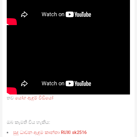
තව
යෝග ඇඳුම් වීඩියෝ
ඔබ කැමති විය හැකිය:
සුදු ධාවන ඇඳුම කාන්තා RUXI sk2516