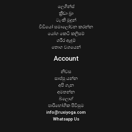
ලෙගින්ස්
ක්‍රීඩා බ්‍රා
ටැංකි මුදුන්
වීඩියෝ සමාලෝචන කරන්න
යෝග කෙටි කලිසම්
ශරීර ඇඳුම්
තොග වශයෙන්
Account
නිවස
සාප්පු යන්න
අපි ගැන
අමතන්න
බ්ලොග්
පාරිභෝගික පිවිසුම
info@ruxiyoga.com
Whatsapp Us