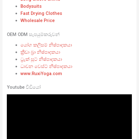
Bodysuits
Fast Drying Clothes
Wholesale Price
OEM ODM සැපයුම්කරුවන්
යෝග කලිසම් නිෂ්පාදකයා
ක්‍රීඩා බ්‍රා නිෂ්පාදකයා
ට්‍රැක් සූට් නිෂ්පාදකයා
ධාවන වෙස්ට් නිෂ්පාදකයා
www.RuxiYoga.com
Youtube වීඩියෝ