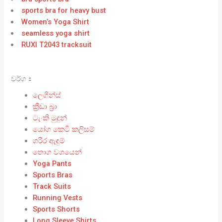
sports bra for heavy bust
Women’s Yoga Shirt
seamless yoga shirt
RUXI T2043 tracksuit
වර්ග：
ලෙගින්ස්
ක්‍රීඩා බ්‍රා
ටැංකි මුදුන්
යෝග කෙටි කලිසම්
ශරීර ඇඳුම්
තොග වශයෙන්
Yoga Pants
Sports Bras
Track Suits
Running Vests
Sports Shorts
Long Sleeve Shirts