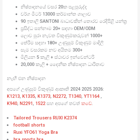
නිෂ්පාදනයේ වසර 20ක පළපුරුද්ද
වර්ග මීටර් 13000 කර්මාන්ත ශාලාව
90 ඉතාලි SANTONI බාධාවකින් තොරව රෙදිපිළි යන්ත්‍ර
ප්‍රසිද්ධ සන්නාම 20+ සඳහා OEM/ODM
ලොව පුරා නැවත විකුණුම්කරුවන් 1000+
තේරීම සඳහා 180+ උණුසුම් විකුණුම් මාදිලි
සෑම වසරකම නව අයිතම 300+
මිලියන 5 කෑලි + ස්ථාවර ඉන්වෙන්ටරි
20,000 කෑලි + දෛනික නිෂ්පාදන ධාරිතාව
නැඟී එන නිෂ්පාදන
අපගේ උණුසුම් විකුණුම් ආකෘති 2024 2025 2026:
K1213
,
K1335
,
K1373
,
N2272
,
T1340
,
YT1164
,
K940
,
N2291
,
1522
සහ අපගේ තවත්
කඩේ
.
Tailored Trousers RUXI K2374
football shorts
Ruxi YFO61 Yoga Bra
bra sports bra