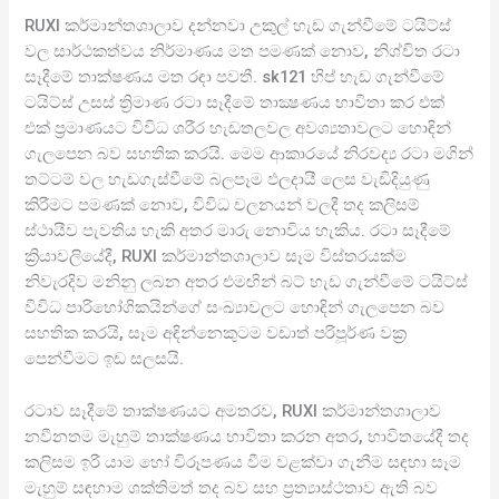
RUXI කර්මාන්තශාලාව දන්නවා උකුල් හැඩ ගැන්වීමේ ටයිට්ස්
වල සාර්ථකත්වය නිර්මාණය මත පමණක් නොව, නිශ්චිත රටා
සෑදීමේ තාක්ෂණය මත රඳා පවතී. sk121 හිප් හැඩ ගැන්වීමේ
ටයිට්ස් උසස් ත්‍රිමාණ රටා සෑදීමේ තාක්‍ෂණය භාවිතා කර එක්
එක් ප්‍රමාණයට විවිධ ශරීර හැඩතලවල අවශ්‍යතාවලට හොඳින්
ගැලපෙන බව සහතික කරයි. මෙම ආකාරයේ නිරවද්‍ය රටා මගින්
තට්ටම් වල හැඩගැස්වීමේ බලපෑම ඵලදායී ලෙස වැඩිදියුණු
කිරීමට පමණක් නොව, විවිධ චලනයන් වලදී තද කලිසම්
ස්ථායීව පැවතිය හැකි අතර මාරු නොවිය හැකිය. රටා සෑදීමේ
ක්‍රියාවලියේදී, RUXI කර්මාන්තශාලාව සෑම විස්තරයක්ම
නිවැරදිව මනිනු ලබන අතර එමඟින් බට් හැඩ ගැන්වීමේ ටයිට්ස්
විවිධ පාරිභෝගිකයින්ගේ සංඛ්‍යාවලට හොඳින් ගැලපෙන බව
සහතික කරයි, සෑම අඳින්නෙකුටම වඩාත් පරිපූර්ණ වක්‍ර
පෙන්වීමට ඉඩ සලසයි.
රටාව සෑදීමේ තාක්ෂණයට අමතරව, RUXI කර්මාන්තශාලාව
නවීනතම මැහුම් තාක්ෂණය භාවිතා කරන අතර, භාවිතයේදී තද
කලිසම ඉරී යාම හෝ විරූපණය වීම වළක්වා ගැනීම සඳහා සෑම
මැහුම් සඳහාම ශක්තිමත් තද බව සහ ප්‍රත්‍යාස්ථතාව ඇති බව