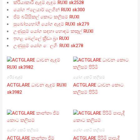
ක්රියාකාරී ඇඳුම් ඇඳුම RUXI sk2528
යෝග ෆ්ලෙයාර් ලෙගින් RUXI sk300
ජිම් බයිසිකල් කොට කලිසම් RUXI
සුඛෝපභෝගී යෝග ඇඳුම් RUXI sk279
උණුසුම් යෝග සඳහා හොඳම කකුල් RUXI
ඉහළ බෙල්ලේ ක්‍රීඩා බ්‍රා RUXI
උණුසුම් යෝග ෙලගිං RUXI sk278
ශරීර ඇඳුම්
යෝග කෙටි කලිසම්
ACTGLARE ධාවන ඇඳුම් RUXI
ACTGLARE ධාවන කොට
sk3982
කලිසම් පිරිමි
යෝග කෙටි කලිසම්
යෝග කෙටි කලිසම්
ACTGLARE කාන්තා ජිම්
ACTGLARE පිරිමි පාපැදි