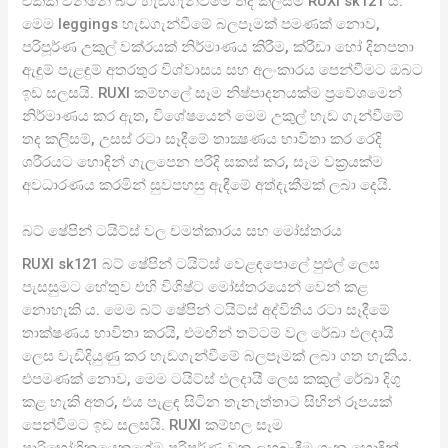
එකක් වන්නේ බට් හැඩගැන්වීමේ තද කලිසම් RUXI sk121 ය.
මෙම leggings හැඩගැන්වීමේ බලපෑමක් පමණක් නොව,
පරිපූර්ණ උකුල් වක්රයක් නිර්මාණය කිරීම, ක්රීඩා හෝ දිනපතා
ඇඳුම් පැළඳුම් අතරතුර විශ්වාසය සහ අලංකාරය පෙන්වීමට ඔබට
ඉඩ සලසයි. RUXI කම්හලේ සෑම නිෂ්පාදනයක්ම ප්‍රවේශමෙන්
නිර්මාණය කර ඇත, විශේෂයෙන් මෙම උකුල් හැඩ ගැන්වීමේ
තද කලිසම්, උසස් රටා සෑදීමේ තාක්‍ෂණය භාවිතා කර රෙදි
ශරීරයට හොඳින් ගැලපෙන පරිදි සකස් කර, සෑම වක්‍රයක්ම
අවධාරණය කරමින් සුවපහසු ඇඳීමේ අත්දැකීමක් ලබා දෙයි.
බට් ෂේපින් ටයිට්ස් වල චමත්කාරය සහ මෝස්තරය
RUXI sk121 බට් ෂේපින් ටයිට්ස් වෙළඳපොලේ පුළුල් ලෙස
පැසසුමට හේතුව එහි විශිෂ්ට මෝස්තරයෙන් වෙන් කළ
නොහැකි ය. මෙම බට් ෂේපින් ටයිට්ස් අද්විතීය රටා සෑදීමේ
තාක්ෂණය භාවිතා කරයි, එමඟින් තට්ටම් වල රේඛා ඵලදායී
ලෙස වැඩිදියුණු කර හැඩගැන්වීමේ බලපෑමක් ලබා ගත හැකිය.
එපමණක් නොව, මෙම ටයිට්ස් ඵලදායී ලෙස කකුල් රේඛා දිගු
කළ හැකි අතර, එය පැළඳ සිටින තැනැත්තාට සිහින් රූපයක්
පෙන්වීමට ඉඩ සලසයි. RUXI කම්හල සෑම