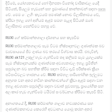
දිවීමේ, යෝග්‍යතාවයේ හෝ දිනපතා විනෝද චාරිකාවල යෙදී
සිටියත්, සියලුම හැඩයන් සහ ප්‍රමාණයේ කාන්තාවන් සඳහා සුදුසු
වේ. මෙම ෙලගිං කැටයම් පමණක් නොව විලාසිතාමය වේ,
ක්රීඩා ඉහළ හෝ අනියම් ඇඳුම් සමඟ පැළඳ සිටියත් ඔබේ
විලාසිතාව පෙන්වීමට පහසු වේ.
RUXI ගේ කර්මාන්තශාලා දර්ශනය සහ කැපවීම
RUXI කර්මාන්තශාලාව සෑම විටම නිෂ්පාදනවල ගුණාත්මක බව
ව්‍යවසායයේ ජීව ගුණය බව තරයේ විශ්වාස කරයි. එබැවින්,
RUXI sk121 උකුල් හැඩ ගැන්වීමේ තද කලිසම් සෑම යුගලයක්ම
සෑම නිෂ්පාදනයක්ම ගුණාත්මක අවශ්‍යතාවල ඉහළ ප්‍රමිතීන්
සපුරාලන බව සහතික කිරීම සඳහා විවිධ දැඩි පරීක්ෂණ ක්‍රියා
පටිපාටිවලට භාජනය වේ. RUXI කම්හල පාරිභෝගික ඉල්ලුමට
අනුගත වන අතර නවීන කාන්තාවන්ගේ ක්‍රීඩා ඇඳුම් සඳහා වන
ඉහළ අවශ්‍යතා සපුරාලීම සඳහා වඩාත් සුවපහසු, ප්‍රායෝගික සහ
අලංකාර හැඩ ගැන්වීමේ ටයිට්ස් සංවර්ධනය කිරීමට කැපවී සිටී.
අනාගතයේ දී, RUXI කර්මාන්ත ශාලාව නව්‍යකරණය සහ
ගුණාත්මකභාවය කෙරෙහි අවධානය යොමු කරන අතර