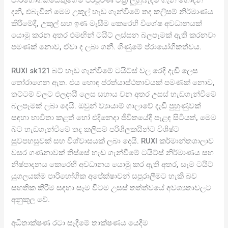
පාරිභෝගිකයෙකුගේම පරිපූර්ණ වක්‍ර ලුහුබැඳීම ගැන හොඳින්
දනී, එබැවින් මෙම උකුල් හැඩ ගැන්වීමේ තද කලිසම් නිර්මාණය
කිරීමේදී, උකුල් සහ ඉණ මැසීම කෙරෙහි විශේෂ අවධානයක්
යොමු කරන අතර එමඟින් ටයිට් ලස්සන බලපෑමක් ඇති කරනවා
පමණක් නොව, ඒවා ද ලබා ගනී. ගිණුමේ ප්රායෝගිකත්වය.
RUXI sk121 බට් හැඩ ගැන්වීමේ ටයිට්ස් වල රෙදි දැඩි ලෙස
තෝරාගෙන ඇත. එය හොඳ ප්රත්යාස්ථතාවයක් පමණක් නොව,
තට්ටම් වලට ඵලදායී ලෙස සහාය වන අතර උසස් හැඩගැන්වීමේ
බලපෑමක් ලබා දෙයි. ඔවුන් ව්‍යායාම් ශාලාවේ දැඩි පුහුණුවක්
සඳහා භාවිතා කළත් හෝ එදිනෙදා ජීවිතයේදී පැළඳ සිටියත්, මෙම
බට් හැඩගැන්වීමේ තද කලිසම් පරිශීලකයින්ට විශිෂ්ට
සුවපහසුවක් සහ විශ්වාසයක් ලබා දෙයි. RUXI කර්මාන්තශාලාව
වසර ගණනාවක් තිස්සේ හැඩ ගැන්වීමේ ටයිට්ස් නිර්මාණය සහ
නිෂ්පාදනය කෙරෙහි අවධානය යොමු කර ඇති අතර, සෑම ටයිට්
යුගලයක්ම පාරිභෝගික අපේක්ෂාවන් සපුරාලීමට හැකි බව
සහතික කිරීම සඳහා සෑම විටම උසස් තත්ත්වයේ අවශ්‍යතාවලට
අනුකූල වේ.
අධිතාක්ෂණ රටා සෑදීමේ තාක්ෂණය යෙදීම