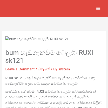
Skip
to
content
bum හැඩගැන්වීම ෙලගිං RUXI
sk121
Leave a Comment
/
බ්ලොග්
/ By
system
RUXI sk121 උකුල් හැඩ ගැන්වීමේ ලෙගින්වල පරිපූර්ණ වක්‍ර
හැඩගැස්වීම සඳහා රටා සාදන කර්මාන්ත ශාලාව
සංස්ථාපිතයේ සිටම, RUXI කර්මාන්තශාලාව පාරිභෝගිකයින්
අතර වඩාත් ජනප්‍රිය වූ උසස් තත්ත්වයේ හැඩැති ලෙගින්
නිෂ්පාදනය කෙරෙහි අවධානය යොමු කර ඇත. නිෂ්පාදන වලින්