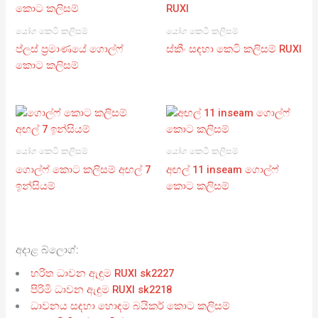
යෝග කෙටි කලිසම්
යෝග කෙටි කලිසම්
ප්ලස් ප්‍රමාණයේ ගොල්ෆ්
ස්කීං සඳහා කෙටි කලිසම් RUXI
කොට කලිසම්
යෝග කෙටි කලිසම්
යෝග කෙටි කලිසම්
ගොල්ෆ් කොට කලිසම් අඟල් 7
අඟල් 11 inseam ගොල්ෆ්
ඉන්සියම්
කොට කලිසම්
අදාළ බ්ලොග්:
හරිත ධාවන ඇඳුම RUXI sk2227
පිරිමි ධාවන ඇඳුම RUXI sk2218
ධාවනය සඳහා හොඳම බයිකර් කොට කලිසම්