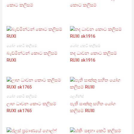
කොට කලිසම්
කොට කලිසම්
යෝග කෙටි කලිසම්
යෝග කෙටි කලිසම්
බැඩ්මින්ටන් කොට කලිසම්
තද ධාවන කොට කලිසම්
RUXI
RUXI sk1916
යෝග කෙටි කලිසම්
ලෙගින්ස්
ලාභ ධාවන කොට කලිසම්
පැති සාක්කු සහිත යෝග
RUXI sk1765
කලිසම් RUXI