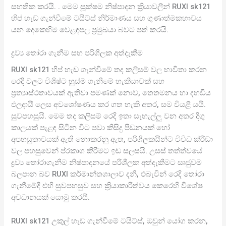
සහතික කරයි. . මෙම සූක්ෂම නිෂ්පාදන ක්‍රියාවලීන් RUXI sk121
හිප් හැඩ ගැන්වීමේ ටයිට්ස් නිර්මාණය සහ ගුණාත්මකභාවය
යන දෙකෙහිම වෙළඳපල ප්‍රමුඛයා බවට පත් කරයි.
ද්‍රව්‍ය තෝරා ගැනීම සහ පරිශීලක අත්දැකීම
RUXI sk121 හිප් හැඩ ගැන්වීමේ තද කලිසම් වල භාවිතා කරන
රෙදි වලට විශිෂ්ට හුස්ම ගැනීමේ හැකියාවක් සහ
ප්‍රත්‍යාස්ථතාවයක් ඇතිවා පමණක් නොව, තෙතමනය හා දහඩිය
ඵලදායී ලෙස අවශෝෂණය කර ගත හැකි අතර, සම වියළී යයි.
සුවපහසුයි. මෙම තද කලිසම් රෙදි ඉතා සැහැල්ලු වන අතර දිගු
කාලයක් පැළඳ සිටින විට පවා කිසිදු පීඩනයක් හෝ
අපහසුතාවයක් ඇති නොකරනු ඇත, පරිශීලකයින්ට විවිධ ක්රීඩා
වල පහසුවෙන් ප්රකාශ කිරීමට ඉඩ සලසයි. උසස් තත්ත්වයේ
ද්‍රව්‍ය තෝරාගැනීම නිෂ්පාදනයේ පරිශීලක අත්දැකීමට සෘජුවම
බලපාන බව RUXI කර්මාන්තශාලාව දනී, එබැවින් රෙදි තෝරා
ගැනීමේදී එහි සුවපහසුව සහ ක්‍රියාකාරිත්වය කෙරෙහි විශේෂ
අවධානයක් යොමු කරයි.
RUXI sk121 උකුල් හැඩ ගැන්වීමේ ටයිට්ස්, ඔවුන් යෝග කරන,