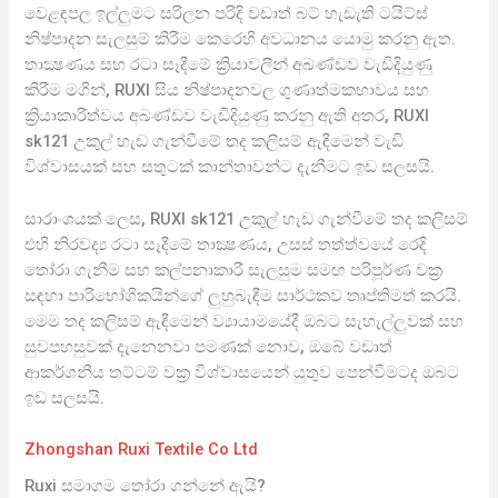
වෙළඳපල ඉල්ලුමට සරිලන පරිදි වඩාත් බට් හැඩැති ටයිට්ස්
නිෂ්පාදන සැලසුම් කිරීම කෙරෙහි අවධානය යොමු කරනු ඇත.
තාක්‍ෂණය සහ රටා සෑදීමේ ක්‍රියාවලීන් අඛණ්ඩව වැඩිදියුණු
කිරීම මගින්, RUXI සිය නිෂ්පාදනවල ගුණාත්මකභාවය සහ
ක්‍රියාකාරීත්වය අඛණ්ඩව වැඩිදියුණු කරනු ඇති අතර, RUXI
sk121 උකුල් හැඩ ගැන්වීමේ තද කලිසම් ඇඳීමෙන් වැඩි
විශ්වාසයක් සහ සතුටක් කාන්තාවන්ට දැනීමට ඉඩ සලසයි.
සාරාංශයක් ලෙස, RUXI sk121 උකුල් හැඩ ගැන්වීමේ තද කලිසම්
එහි නිරවද්‍ය රටා සෑදීමේ තාක්‍ෂණය, උසස් තත්ත්වයේ රෙදි
තෝරා ගැනීම සහ කල්පනාකාරී සැලසුම සමඟ පරිපූර්ණ වක්‍ර
සඳහා පාරිභෝගිකයින්ගේ ලුහුබැඳීම සාර්ථකව තෘප්තිමත් කරයි.
මෙම තද කලිසම් ඇඳීමෙන් ව්‍යායාමයේදී ඔබට සැහැල්ලුවක් සහ
සුවපහසුවක් දැනෙනවා පමණක් නොව, ඔබේ වඩාත්
ආකර්ශනීය තට්ටම් වක්‍ර විශ්වාසයෙන් යුතුව පෙන්වීමටද ඔබට
ඉඩ සලසයි.
Zhongshan Ruxi Textile Co Ltd
Ruxi සමාගම තෝරා ගන්නේ ඇයි?