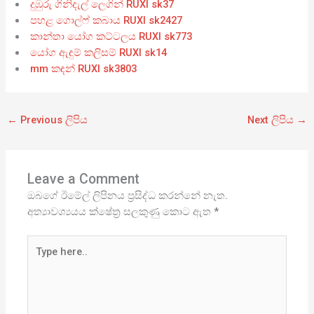
දුඹුරු ගිනිදැල් ලෙගින් RUXI sk37
පහළ ගොල්ෆ් කබාය RUXI sk2427
කාන්තා යෝග කට්ටලය RUXI sk773
යෝග ඇඳුම් කලිසම් RUXI sk14
mm කඳන් RUXI sk3803
←
Previous ලිපිය
Next ලිපිය
→
Leave a Comment
ඔබගේ ඊමේල් ලිපිනය ප්‍රසිද්ධ කරන්නේ නැත.
අත්‍යාවශ්‍යයය ක්ෂේත්‍ර සලකුණු කොට ඇත
*
Type
here..