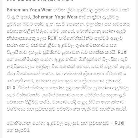
Bohemian Yoga Wear නවීන ක්‍රීඩා ඇඳුම්වල ප්‍රමුඛයා බවට පත්
වී ඇති අතර, Bohemian Yoga Wear නවීන ක්‍රීඩා ඇඳුම්වල
ප්‍රමුඛයා බවට පත්ව ඇත. කැපී පෙනෙන. විලාසිතා සහ සුවපහසු
අවශ්‍යතාවලින් පිරුණු මෙම යුගයේ, බොහීමියානු යෝගා ඇඳුම්
නිෂ්පාදකයෙකු ලෙස RUXI පාරිභෝගිකයින්ට සෘජුවම අලෙවි
කරන අතර, එක් එක් ක්‍රීඩා ඇඳුම්වල ගුණාත්මකභාවය සහ
විලාසිතාව ඉහළම ප්‍රමිතීන්ට ළඟා වන බව සහතික කරයි. RUXI
ගේ බොහීමියානු යෝගා ඇඳුම් නවීන මිනිසුන්ගේ විලාසිතා රුචි
අරුචිකම්වලට අනුකූල වීම පමණක් නොව, වඩාත් වැදගත් ලෙස,
ඒවා විශේෂයෙන් යෝගා සහ අනෙකුත් ක්‍රීඩා සඳහා නිර්මාණය
කර ඇති අතර, අවසාන සුවපහසුව සහ ක්‍රීඩා සහාය ලබා දේ.
RUXI විසින් නිෂ්පාදනය කරන ලද බොහීමියානු යෝගා ඇඳුම්වල
සෑම විස්තරයක්ම ගුණාත්මකභාවය සහ මෝස්තරය සඳහා දැඩි
අවශ්‍යතා පිළිබිඹු කරයි, ව්‍යායාමයේදී පැළඳ සිටින තැනැත්තාට
විශ්වාසය සහ සුවපහසුව පවත්වා ගත හැකි බව සහතික කරයි.
බොහීමියානු යෝගා ඇඳුම්වල සැලසුම සහ සුවපහසුව – RUXI
ගේ කැපවීම