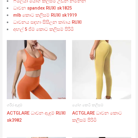
ෆ්ලෙයා යෝග කලිසම් උඩින් නමන්න
ධාවන spandex RUXI sk1825
mlb කොට කලිසම් RUXI sk1919
ධාවනය සඳහා සිසිලන කබාය RUXI
අඟල් 5 ජිම් කොට කලිසම් පිරිමි
ශරීර ඇඳුම්
යෝග කෙටි කලිසම්
ACTGLARE ධාවන ඇඳුම් RUXI
ACTGLARE ධාවන කොට
sk3982
කලිසම් පිරිමි