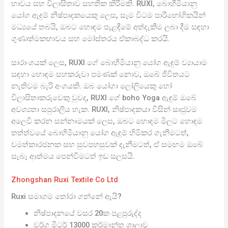
භාවය සහ විලාසිතාව සහතික කිරීමකි. RUXI, බොහීමියානු
යෝග ඇඳුම් නිෂ්පාදකයෙකු ලෙස, සෑම විටම පාරිභෝගිකයින්
මධ්‍යයේ තබයි, ඔබට හොඳම පැළඳීමේ අත්දැකීම ලබා දීම සඳහා
ගුණාත්මකභාවය සහ මෝස්තරය ඒකාබද්ධ කරයි.
සාරාංශයක් ලෙස, RUXI ගේ බොහීමියානු යෝග ඇඳුම් ව්‍යායාම
සඳහා හොඳම සහකරුවා පමණක් නොව, ඔබේ ජීවිතයට
නැතිවම බැරි අංගයකි. ඔබ යෝගා ලෝලියෙකු හෝ
විලාසිතාකරුවෙකු වුවද, RUXI ගේ boho Yoga ඇඳුම් ඔබේ
අවශ්‍යතා සපුරාලිය හැක. RUXI, නිෂ්පාදකයා විසින් සෘජුවම
අලෙවි කරන සන්නාමයක් ලෙස, ඔබට හොඳම මිලට හොඳම
තත්ත්වයේ බොහීමියානු යෝග ඇඳුම් හිමිකර ගැනීමටත්,
චමත්කාරජනක සහ සුවපහසුවක් දැනීමටත්, ඒ සමඟම ඔබේ
සැබෑ ආත්මය පෙන්වීමටත් ඉඩ සලසයි.
Zhongshan Ruxi Textile Co Ltd
Ruxi සමාගම තෝරා ගන්නේ ඇයි?
නිෂ්පාදනයේ වසර 20ක පළපුරුද්ද
වර්ග මීටර් 13000 කර්මාන්ත ශාලාව