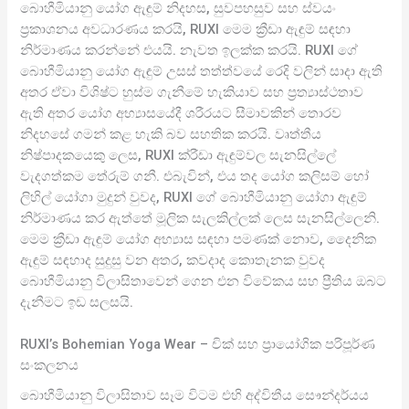
බොහීමියානු යෝග ඇඳුම් නිදහස, සුවපහසුව සහ ස්වයං
ප්‍රකාශනය අවධාරණය කරයි, RUXI මෙම ක්‍රීඩා ඇඳුම් සඳහා
නිර්මාණය කරන්නේ එයයි. නැවත ඉලක්ක කරයි. RUXI ගේ
බොහීමියානු යෝග ඇඳුම් උසස් තත්ත්වයේ රෙදි වලින් සාදා ඇති
අතර ඒවා විශිෂ්ට හුස්ම ගැනීමේ හැකියාව සහ ප්‍රත්‍යාස්ථතාව
ඇති අතර යෝග අභ්‍යාසයේදී ශරීරයට සීමාවකින් තොරව
නිදහසේ ගමන් කළ හැකි බව සහතික කරයි. වෘත්තීය
නිෂ්පාදකයෙකු ලෙස, RUXI ක්රීඩා ඇඳුම්වල සැනසිල්ලේ
වැදගත්කම තේරුම් ගනී. එබැවින්, එය තද යෝග කලිසම් හෝ
ලිහිල් යෝගා මුදුන් වුවද, RUXI ගේ බොහීමියානු යෝගා ඇඳුම්
නිර්මාණය කර ඇත්තේ මූලික සැලකිල්ලක් ලෙස සැනසිල්ලෙනි.
මෙම ක්‍රීඩා ඇඳුම් යෝග අභ්‍යාස සඳහා පමණක් නොව, දෛනික
ඇඳුම් සඳහාද සුදුසු වන අතර, කවදාද කොතැනක වුවද
බොහීමියානු විලාසිතාවෙන් ගෙන එන විවේකය සහ ප්‍රීතිය ඔබට
දැනීමට ඉඩ සලසයි.
RUXI’s Bohemian Yoga Wear – චික් සහ ප්‍රායෝගික පරිපූර්ණ
සංකලනය
බොහීමියානු විලාසිතාව සෑම විටම එහි අද්විතීය සෞන්දර්යය