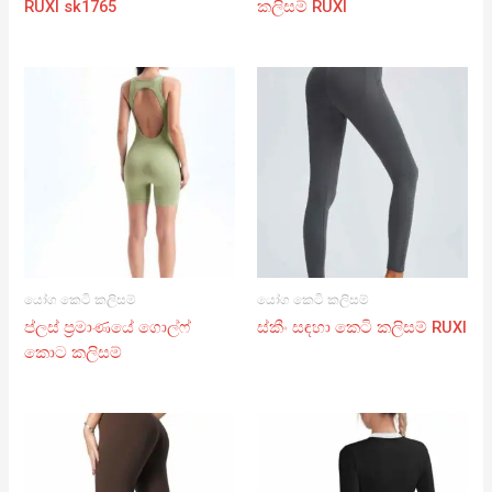
RUXI sk1765
කලිසම් RUXI
යෝග කෙටි කලිසම්
යෝග කෙටි කලිසම්
ප්ලස් ප්‍රමාණයේ ගොල්ෆ්
ස්කීං සඳහා කෙටි කලිසම් RUXI
කොට කලිසම්