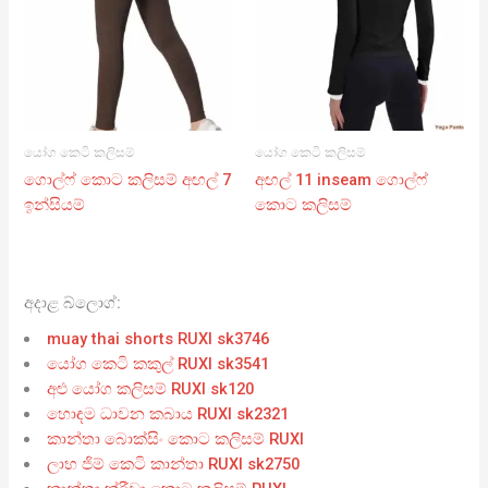
යෝග කෙටි කලිසම්
යෝග කෙටි කලිසම්
ගොල්ෆ් කොට කලිසම් අඟල් 7
අඟල් 11 inseam ගොල්ෆ්
ඉන්සියම්
කොට කලිසම්
අදාළ බ්ලොග්:
muay thai shorts RUXI sk3746
යෝග කෙටි කකුල් RUXI sk3541
අළු යෝග කලිසම් RUXI sk120
හොඳම ධාවන කබාය RUXI sk2321
කාන්තා බොක්සිං කොට කලිසම් RUXI
ලාභ ජිම් කෙටි කාන්තා RUXI sk2750