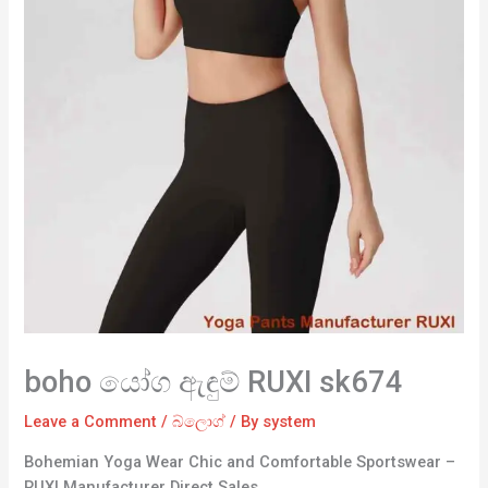
boho යෝග ඇඳුම් RUXI sk674
Leave a Comment
/
බ්ලොග්
/ By
system
Bohemian Yoga Wear Chic and Comfortable Sportswear –
RUXI Manufacturer Direct Sales