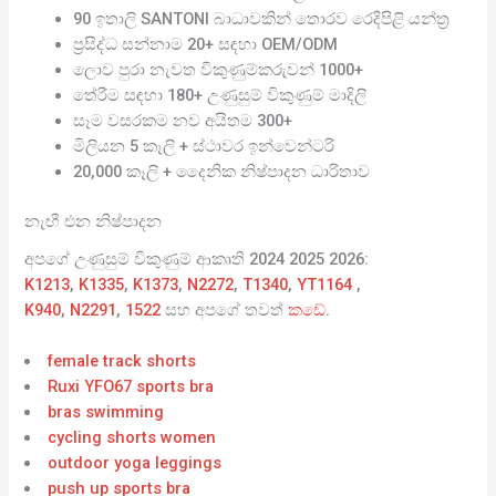
90 ඉතාලි SANTONI බාධාවකින් තොරව රෙදිපිළි යන්ත්‍ර
ප්‍රසිද්ධ සන්නාම 20+ සඳහා OEM/ODM
ලොව පුරා නැවත විකුණුම්කරුවන් 1000+
තේරීම සඳහා 180+ උණුසුම් විකුණුම් මාදිලි
සෑම වසරකම නව අයිතම 300+
මිලියන 5 කෑලි + ස්ථාවර ඉන්වෙන්ටරි
20,000 කෑලි + දෛනික නිෂ්පාදන ධාරිතාව
නැඟී එන නිෂ්පාදන
අපගේ උණුසුම් විකුණුම් ආකෘති 2024 2025 2026:
K1213
,
K1335
,
K1373
,
N2272
,
T1340
,
YT1164
,
K940
,
N2291
,
1522
සහ අපගේ තවත්
කඩේ
.
female track shorts
Ruxi YFO67 sports bra
bras swimming
cycling shorts women
outdoor yoga leggings
push up sports bra