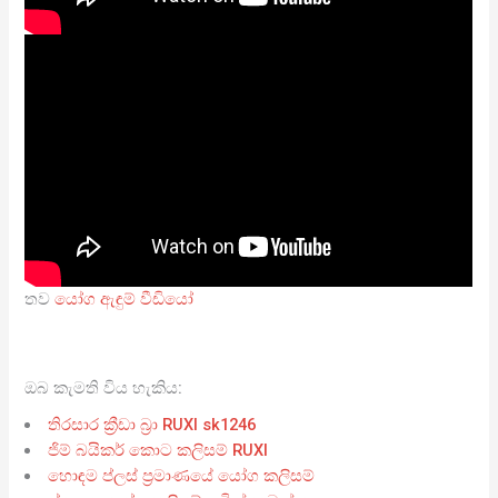
තව
යෝග ඇඳුම් වීඩියෝ
ඔබ කැමති විය හැකිය:
තිරසාර ක්‍රීඩා බ්‍රා RUXI sk1246
ජිම් බයිකර් කොට කලිසම් RUXI
හොඳම ප්ලස් ප්‍රමාණයේ යෝග කලිසම්