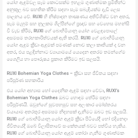
යෝග ඇඳුම්වල සෑම කොටසක්ම ඉහළම ගුණාත්මක ප්‍රමිතීන්ට
අනුකූල බව සහතික කිරීම සඳහා සෑම සබැඳියක්ම දැඩි ලෙස
පාලනය වේ. RUXI හි නිෂ්පාදන තාක්‍ෂණය අතිවිශිෂ්ට වන අතර,
සෑම මැහුම් සහ නූලකම ශිල්පීන්ගේ ප්‍රඥාව සහ වෙහෙස මහන්සි
වී වැඩ කිරීම, RUXI ගේ බොහීමියානු යෝග වෙළඳපොලේ
අසමසම තරඟකාරිත්වයක් ඇති කරයි. RUXI ගේ බොහීමියානු
යෝග ඇඳුම ක්‍රීඩා ඇඳුමක් පමණක් නොව කලා කෘතියක් ද වන
අතර, එය පළඳින්නාට ව්‍යායාමයේ යෙදෙන අතරම තමන්ගේම
ශෛලිය හා පෞරුෂය ප්‍රකාශ කිරීමට ඉඩ සලසයි.
RUXI Bohemian Yoga Clothes – ක්‍රීඩා සහ ජීවිතය සඳහා
පරිපූර්ණ සහකාරිය
එය යෝග අභ්‍යාස හෝ දෛනික ඇඳුම් සඳහා වේවා, RUXI’s
Bohemian Yoga Clothes ඔබට හොඳම තේරීම සඳහා
පරිපූර්ණයි. ඔවුන්ගේ සුවපහසුව සහ අලංකාර මෝස්තරය
ව්යායාම අතරතුර අසමසම නිදහසක් දැනීමට ඔබට ඉඩ සලසයි.
RUXI ගේ බොහීමියානු යෝග ඇඳුම් ක්‍රීඩා පිටියේදී හෝ එදිනෙදා
ජීවිතයේදී ඔබේ විලාසිතාවේ සංකේතයක් බවට පත්විය හැකිය.
RUXI ගේ බොහීමියානු යෝග ඇඳුම් තෝරා ගැනීම ගුණාත්මක