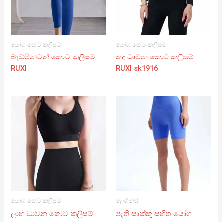
යෝග කෙටි කලිසම්
යෝග කෙටි කලිසම්
බැඩ්මින්ටන් කොට කලිසම්
තද ධාවන කොට කලිසම්
RUXI
RUXI sk1916
යෝග කෙටි කලිසම්
ලෙගින්ස්
ලාභ ධාවන කොට කලිසම්
පැති සාක්කු සහිත යෝග