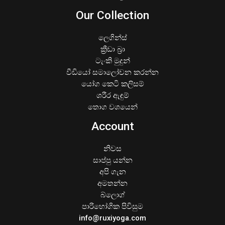
Our Collection
ලෙගින්ස්
ක්‍රීඩා බ්‍රා
ටැංකි මුදුන්
වීඩියෝ සමාලෝචන කරන්න
යෝග කෙටි කලිසම්
ශරීර ඇඳුම්
තොග වශයෙන්
Account
නිවස
සාප්පු යන්න
අපි ගැන
අමතන්න
බ්ලොග්
පාරිභෝගික පිවිසුම
info@ruxiyoga.com