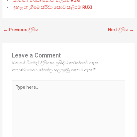
කාන්තා ක්රීඩා කොට කලිසම් RUXI
ඉහළ නැගීමේ ක්රීඩා කොට කලිසම් RUXI
←
Previous ලිපිය
Next ලිපිය
→
Leave a Comment
ඔබගේ ඊමේල් ලිපිනය ප්‍රසිද්ධ කරන්නේ නැත.
අත්‍යාවශ්‍යයය ක්ෂේත්‍ර සලකුණු කොට ඇත
*
Type
here..