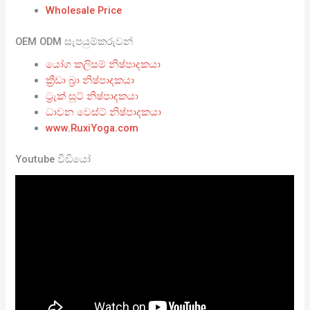
Wholesale Price
OEM ODM සැපයුම්කරුවන්
යෝග කලිසම් නිෂ්පාදකයා
ක්‍රීඩා බ්‍රා නිෂ්පාදකයා
ට්‍රැක් සූට් නිෂ්පාදකයා
ධාවන වෙස්ට් නිෂ්පාදකයා
www.RuxiYoga.com
Youtube වීඩියෝ