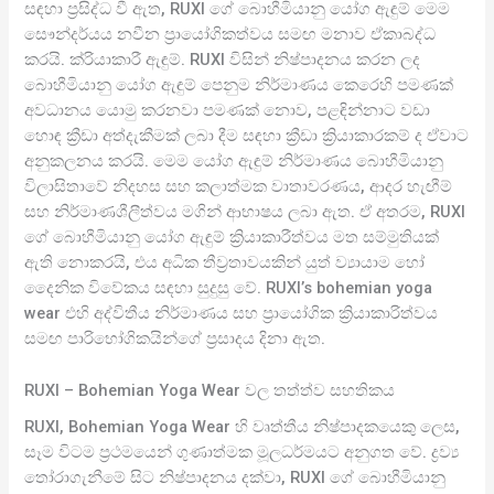
සඳහා ප්‍රසිද්ධ වී ඇත, RUXI ගේ බොහීමියානු යෝග ඇඳුම් මෙම
සෞන්දර්යය නවීන ප්‍රායෝගිකත්වය සමඟ මනාව ඒකාබද්ධ
කරයි. ක්රියාකාරී ඇඳුම්. RUXI විසින් නිෂ්පාදනය කරන ලද
බොහීමියානු යෝග ඇඳුම් පෙනුම නිර්මාණය කෙරෙහි පමණක්
අවධානය යොමු කරනවා පමණක් නොව, පළඳින්නාට වඩා
හොඳ ක්‍රීඩා අත්දැකීමක් ලබා දීම සඳහා ක්‍රීඩා ක්‍රියාකාරකම් ද ඒවාට
අනුකලනය කරයි. මෙම යෝග ඇඳුම් නිර්මාණය බොහීමියානු
විලාසිතාවේ නිදහස සහ කලාත්මක වාතාවරණය, ආදර හැඟීම්
සහ නිර්මාණශීලීත්වය මගින් ආභාෂය ලබා ඇත. ඒ අතරම, RUXI
ගේ බොහීමියානු යෝග ඇඳුම් ක්‍රියාකාරීත්වය මත සම්මුතියක්
ඇති නොකරයි, එය අධික තීව්‍රතාවයකින් යුත් ව්‍යායාම හෝ
දෛනික විවේකය සඳහා සුදුසු වේ. RUXI’s bohemian yoga
wear එහි අද්විතීය නිර්මාණය සහ ප්‍රායෝගික ක්‍රියාකාරිත්වය
සමඟ පාරිභෝගිකයින්ගේ ප්‍රසාදය දිනා ඇත.
RUXI – Bohemian Yoga Wear වල තත්ත්ව සහතිකය
RUXI, Bohemian Yoga Wear හි වෘත්තීය නිෂ්පාදකයෙකු ලෙස,
සෑම විටම ප්‍රථමයෙන් ගුණාත්මක මූලධර්මයට අනුගත වේ. ද්‍රව්‍ය
තෝරාගැනීමේ සිට නිෂ්පාදනය දක්වා, RUXI ගේ බොහීමියානු