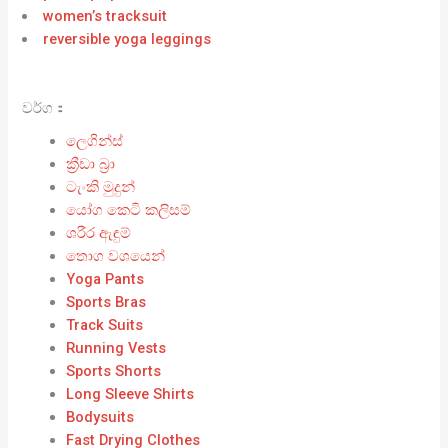
women’s tracksuit
reversible yoga leggings
වර්ග：
ලෙගින්ස්
ක්‍රීඩා බ්‍රා
ටැංකි මුදුන්
යෝග කෙටි කලිසම්
ශරීර ඇඳුම්
තොග වශයෙන්
Yoga Pants
Sports Bras
Track Suits
Running Vests
Sports Shorts
Long Sleeve Shirts
Bodysuits
Fast Drying Clothes