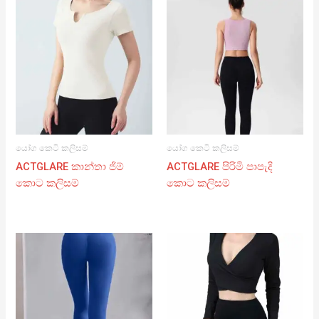
යෝග කෙටි කලිසම්
යෝග කෙටි කලිසම්
ACTGLARE කාන්තා ජිම්
ACTGLARE පිරිමි පාපැදි
කොට කලිසම්
කොට කලිසම්