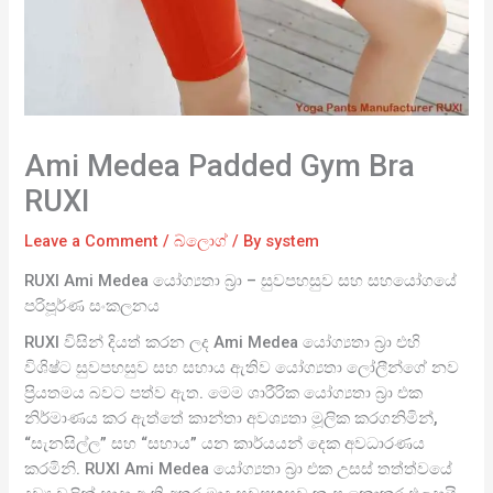
Ami Medea Padded Gym Bra
RUXI
Leave a Comment
/
බ්ලොග්
/ By
system
RUXI Ami Medea යෝග්‍යතා බ්‍රා – සුවපහසුව සහ සහයෝගයේ
පරිපූර්ණ සංකලනය
RUXI විසින් දියත් කරන ලද Ami Medea යෝග්‍යතා බ්‍රා එහි
විශිෂ්ට සුවපහසුව සහ සහාය ඇතිව යෝග්‍යතා ලෝලීන්ගේ නව
ප්‍රියතමය බවට පත්ව ඇත. මෙම ශාරීරික යෝග්‍යතා බ්‍රා එක
නිර්මාණය කර ඇත්තේ කාන්තා අවශ්‍යතා මූලික කරගනිමින්,
“සැනසිල්ල” සහ “සහාය” යන කාර්යයන් දෙක අවධාරණය
කරමිනි. RUXI Ami Medea යෝග්‍යතා බ්‍රා එක උසස් තත්ත්වයේ