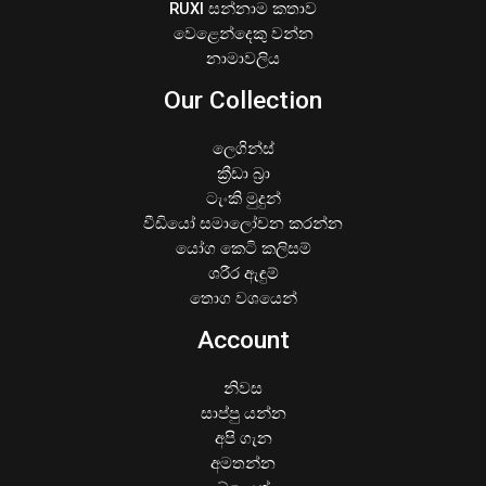
RUXI සන්නාම කතාව
වෙළෙන්දෙකු වන්න
නාමාවලිය
Our Collection
ලෙගින්ස්
ක්‍රීඩා බ්‍රා
ටැංකි මුදුන්
වීඩියෝ සමාලෝචන කරන්න
යෝග කෙටි කලිසම්
ශරීර ඇඳුම්
තොග වශයෙන්
Account
නිවස
සාප්පු යන්න
අපි ගැන
අමතන්න