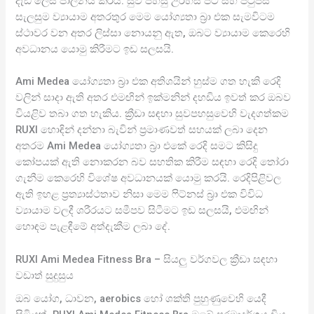
දැඩි ලෙස පාලනය කරයි. සුව පහසු උරහිස් පටි සහ පිටුපස
සැලසුම ව්‍යායාම අතරතුර මෙම යෝග්‍යතා බ්‍රා එක සැමවිටම
ස්ථාවර වන අතර ලිස්සා නොයනු ඇත, ඔබට ව්‍යායාම කෙරෙහි
අවධානය යොමු කිරීමට ඉඩ සලසයි.
Ami Medea යෝග්‍යතා බ්‍රා එක අතිශයින් හුස්ම ගත හැකි රෙදි
වලින් සාදා ඇති අතර එමඟින් ඉක්මනින් දහඩිය ඉවත් කර ඔබව
වියළිව තබා ගත හැකිය. ක්‍රීඩා සඳහා සුවපහසුවෙහි වැදගත්කම
RUXI හොඳින් දන්නා බැවින් ප්‍රමාණවත් සහයක් ලබා දෙන
අතරම Ami Medea යෝග්‍යතා බ්‍රා එකේ රෙදි සමට කිසිදු
කෝපයක් ඇති නොකරන බව සහතික කිරීම සඳහා රෙදි තෝරා
ගැනීම කෙරෙහි විශේෂ අවධානයක් යොමු කරයි. රෙදිපිළිවල
ඇති ඉහළ ප්‍රත්‍යාස්ථතාව නිසා මෙම ෆිට්නස් බ්‍රා එක විවිධ
ව්‍යායාම වලදී ශරීරයට සමීපව සිටීමට ඉඩ සලසයි, එමඟින්
හොඳම පැළඳීමේ අත්දැකීම ලබා දේ.
RUXI Ami Medea Fitness Bra – සියලු වර්ගවල ක්‍රීඩා සඳහා
වඩාත් සුදුසුය
ඔබ යෝග, ධාවන, aerobics හෝ ශක්ති පුහුණුවෙහි යෙදී