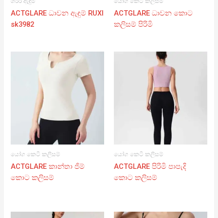
ශරීර ඇඳුම්
යෝග කෙටි කලිසම්
ACTGLARE ධාවන ඇඳුම් RUXI
ACTGLARE ධාවන කොට
sk3982
කලිසම් පිරිමි
යෝග කෙටි කලිසම්
යෝග කෙටි කලිසම්
ACTGLARE කාන්තා ජිම්
ACTGLARE පිරිමි පාපැදි
කොට කලිසම්
කොට කලිසම්