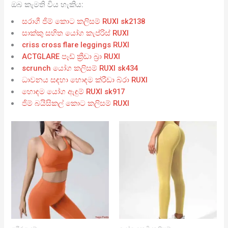
ඔබ කැමති විය හැකිය:
සරාගී ජිම් කොට කලිසම් RUXI sk2138
සාක්කු සහිත යෝග කැප්රිස් RUXI
criss cross flare leggings RUXI
ACTGLARE පෑඩ් ක්‍රීඩා බ්‍රා RUXI
scrunch යෝග කලිසම් RUXI sk434
ධාවනය සඳහා හොඳම ක්රීඩා බ්රා RUXI
හොඳම යෝග ඇඳුම් RUXI sk917
ජිම් බයිසිකල් කොට කලිසම් RUXI