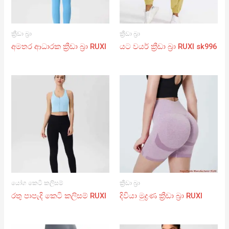
ක්‍රීඩා බ්‍රා
ක්‍රීඩා බ්‍රා
අමතර ආධාරක ක්‍රීඩා බ්‍රා RUXI
යට වයර් ක්‍රීඩා බ්‍රා RUXI sk996
යෝග කෙටි කලිසම්
ක්‍රීඩා බ්‍රා
රතු පාපැදි කෙටි කලිසම් RUXI
දිවියා මුද්‍රණ ක්‍රීඩා බ්‍රා RUXI