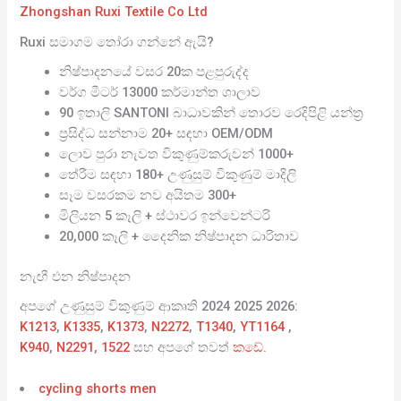
Zhongshan Ruxi Textile Co Ltd
Ruxi සමාගම තෝරා ගන්නේ ඇයි?
නිෂ්පාදනයේ වසර 20ක පළපුරුද්ද
වර්ග මීටර් 13000 කර්මාන්ත ශාලාව
90 ඉතාලි SANTONI බාධාවකින් තොරව රෙදිපිළි යන්ත්‍ර
ප්‍රසිද්ධ සන්නාම 20+ සඳහා OEM/ODM
ලොව පුරා නැවත විකුණුම්කරුවන් 1000+
තේරීම සඳහා 180+ උණුසුම් විකුණුම් මාදිලි
සෑම වසරකම නව අයිතම 300+
මිලියන 5 කෑලි + ස්ථාවර ඉන්වෙන්ටරි
20,000 කෑලි + දෛනික නිෂ්පාදන ධාරිතාව
නැඟී එන නිෂ්පාදන
අපගේ උණුසුම් විකුණුම් ආකෘති 2024 2025 2026:
K1213
,
K1335
,
K1373
,
N2272
,
T1340
,
YT1164
,
K940
,
N2291
,
1522
සහ අපගේ තවත්
කඩේ
.
cycling shorts men