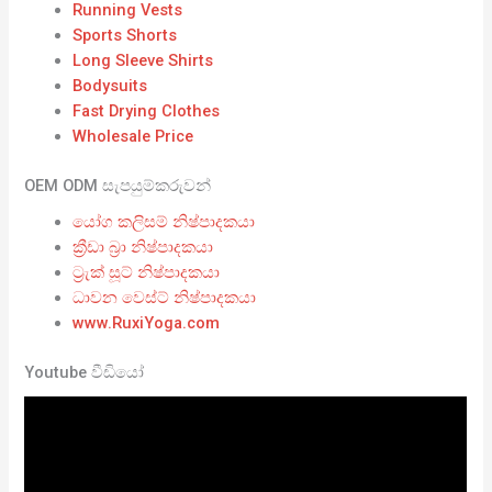
Running Vests
Sports Shorts
Long Sleeve Shirts
Bodysuits
Fast Drying Clothes
Wholesale Price
OEM ODM සැපයුම්කරුවන්
යෝග කලිසම් නිෂ්පාදකයා
ක්‍රීඩා බ්‍රා නිෂ්පාදකයා
ට්‍රැක් සූට් නිෂ්පාදකයා
ධාවන වෙස්ට් නිෂ්පාදකයා
www.RuxiYoga.com
Youtube වීඩියෝ