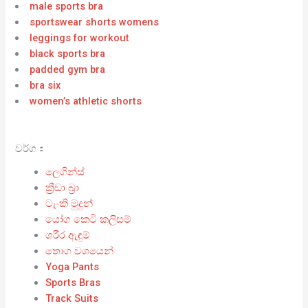
male sports bra
sportswear shorts womens
leggings for workout
black sports bra
padded gym bra
bra six
women’s athletic shorts
වර්ග：
ලෙගින්ස්
ක්‍රීඩා බ්‍රා
ටැංකි මුදුන්
යෝග කෙටි කලිසම්
ශරීර ඇඳුම්
තොග වශයෙන්
Yoga Pants
Sports Bras
Track Suits