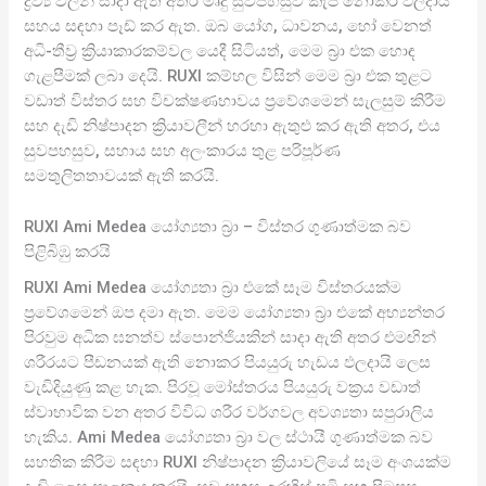
ද්‍රව්‍ය වලින් සාදා ඇති අතර මෘදු සුවපහසුව කැප නොකර ඵලදායි
සහය සඳහා පෑඩ් කර ඇත. ඔබ යෝග, ධාවනය, හෝ වෙනත්
අධි-තීව්‍ර ක්‍රියාකාරකම්වල යෙදී සිටියත්, මෙම බ්‍රා එක හොඳ
ගැළපීමක් ලබා දෙයි. RUXI කම්හල විසින් මෙම බ්‍රා එක තුළට
වඩාත් විස්තර සහ විචක්ෂණභාවය ප්‍රවේශමෙන් සැලසුම් කිරීම
සහ දැඩි නිෂ්පාදන ක්‍රියාවලීන් හරහා ඇතුළු කර ඇති අතර, එය
සුවපහසුව, සහාය සහ අලංකාරය තුළ පරිපූර්ණ
සමතුලිතතාවයක් ඇති කරයි.
RUXI Ami Medea යෝග්‍යතා බ්‍රා – විස්තර ගුණාත්මක බව
පිළිබිඹු කරයි
RUXI Ami Medea යෝග්‍යතා බ්‍රා එකේ සෑම විස්තරයක්ම
ප්‍රවේශමෙන් ඔප දමා ඇත. මෙම යෝග්‍යතා බ්‍රා එකේ අභ්‍යන්තර
පිරවුම අධික ඝනත්ව ස්පොන්ජියකින් සාදා ඇති අතර එමඟින්
ශරීරයට පීඩනයක් ඇති නොකර පියයුරු හැඩය ඵලදායි ලෙස
වැඩිදියුණු කළ හැක. පිරවූ මෝස්තරය පියයුරු වක්‍රය වඩාත්
ස්වාභාවික වන අතර විවිධ ශරීර වර්ගවල අවශ්‍යතා සපුරාලිය
හැකිය. Ami Medea යෝග්‍යතා බ්‍රා වල ස්ථායී ගුණාත්මක බව
සහතික කිරීම සඳහා RUXI නිෂ්පාදන ක්‍රියාවලියේ සෑම අංශයක්ම