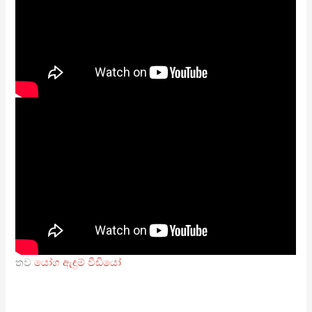
තව
යෝග ඇඳුම් වීඩියෝ