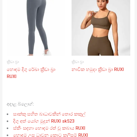
ක්‍රීඩා බ්‍රා
ක්‍රීඩා බ්‍රා
හොඳම දිගු රේඛා ක්‍රීඩා බ්‍රා
නාවික හමුදා ක්‍රීඩා බ්‍රා RUXI
RUXI
අදාළ බ්ලොග්:
සාක්කු සහිත බාධාවකින් තොර කකුල්
දිගු අත් යෝග මුදුන් RUXI sk523
ස්කීං සඳහා හොඳම රත් වූ කබාය RUXI
හොඳම උස ධාවන කොට කලිසම් RUXI