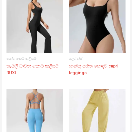
යෝග කෙටි කලිසම්
ලෙගින්ස්
තැඹිලි ධාවන කොට කලිසම්
සාක්කු සහිත හොඳම capri
RUXI
leggings