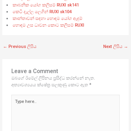
කාබනික යෝග කලිසම් RUXI sk141
කෙටි දැල්ල ලෙගින් RUXI sk104
කාන්තාවන් සඳහා හොඳම යෝග ඇඳුම්
හොඳම උස ධාවන කොට කලිසම් RUXI
←
Previous ලිපිය
Next ලිපිය
→
Leave a Comment
ඔබගේ ඊමේල් ලිපිනය ප්‍රසිද්ධ කරන්නේ නැත.
අත්‍යාවශ්‍යයය ක්ෂේත්‍ර සලකුණු කොට ඇත
*
Type
here..