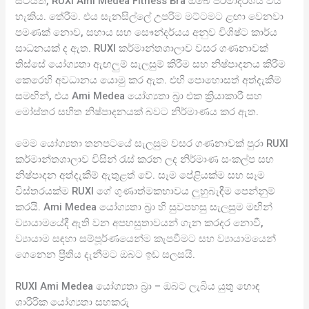
සිටියත්, RUXI Ami Medea Fitness Bra ඔබේ පරමාදර්ශය විය
හැකිය. තේරීම. එය සැනසිල්ලේ උපරිම මට්ටමට ළඟා වෙනවා
පමණක් නොව, සහාය සහ සෞන්දර්යය අනුව විශිෂ්ට කාර්ය
සාධනයක් ද ඇත. RUXI කර්මාන්තශාලාව වසර ගණනාවක්
තිස්සේ යෝග්‍යතා ඇඟලුම් සැලසුම් කිරීම සහ නිෂ්පාදනය කිරීම
කෙරෙහි අවධානය යොමු කර ඇත. එහි පොහොසත් අත්දැකීම්
සමඟින්, එය Ami Medea යෝග්‍යතා බ්‍රා එක ක්‍රියාකාරී සහ
මෝස්තර සහිත නිෂ්පාදනයක් බවට නිර්මාණය කර ඇත.
මෙම යෝග්‍යතා තනපටයේ සැලසුම වසර ගණනාවක් පුරා RUXI
කර්මාන්තශාලාව විසින් රැස් කරන ලද නිර්මාණ සංකල්ප සහ
නිෂ්පාදන අත්දැකීම් ඇතුළත් වේ. සෑම පේළියක්ම සහ සෑම
විස්තරයක්ම RUXI ගේ ගුණාත්මකභාවය ලුහුබැඳීම පෙන්නුම්
කරයි. Ami Medea යෝග්‍යතා බ්‍රා හි සුවපහසු සැලසුම මඟින්
ව්‍යායාමයේදී ඇති වන අපහසුතාවයන් ගැන කරදර නොවී,
ව්‍යායාම සඳහා සම්පූර්ණයෙන්ම කැපවීමට සහ ව්‍යායාමයෙන්
ගෙනෙන ප්‍රීතිය දැනීමට ඔබට ඉඩ සලසයි.
RUXI Ami Medea යෝග්‍යතා බ්‍රා – ඔබට ලැබිය යුතු හොඳ
ශාරීරික යෝග්‍යතා සහකරු