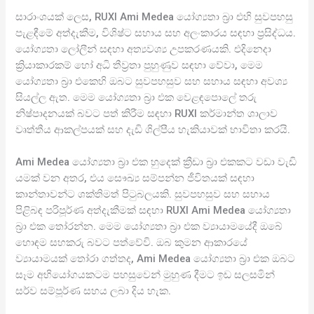
සාරාංශයක් ලෙස, RUXI Ami Medea යෝග්‍යතා බ්‍රා එහි සුවපහසු
පැළඳීමේ අත්දැකීම, විශිෂ්ට සහාය සහ අලංකාරය සඳහා ප්‍රසිද්ධය.
යෝග්‍යතා ලෝලීන් සඳහා අත්‍යවශ්‍ය උපකරණයකි. එදිනෙදා
ක්‍රියාකාරකම් හෝ අධි තීව්‍රතා පුහුණුව සඳහා වේවා, මෙම
යෝග්‍යතා බ්‍රා එකෙහි ඔබට සුවපහසුව සහ සහාය සඳහා අවශ්‍ය
සියල්ල ඇත. මෙම යෝග්‍යතා බ්‍රා එක වෙළඳපොලේ තරු
නිෂ්පාදනයක් බවට පත් කිරීම සඳහා RUXI කර්මාන්ත ශාලාව
වෘත්තීය ආකල්පයක් සහ දැඩි ශිල්පීය හැකියාවක් භාවිතා කරයි.
Ami Medea යෝග්‍යතා බ්‍රා එක හුදෙක් ක්‍රීඩා බ්‍රා එකකට වඩා වැඩි
යමක් වන අතර, එය සෞඛ්‍ය සම්පන්න ජීවිතයක් සඳහා
කාන්තාවන්ට ශක්තිමත් පිටුබලයකි. සුවපහසුව සහ සහාය
පිළිබඳ පරිපූර්ණ අත්දැකීමක් සඳහා RUXI Ami Medea යෝග්‍යතා
බ්‍රා එක තෝරන්න. මෙම යෝග්‍යතා බ්‍රා එක ව්‍යායාමයේදී ඔබේ
හොඳම සහකරු බවට පත්වේවි. ඔබ කුමන ආකාරයේ
ව්‍යායාමයක් තෝරා ගත්තද, Ami Medea යෝග්‍යතා බ්‍රා එක ඔබට
සෑම අභියෝගයකටම පහසුවෙන් මුහුණ දීමට ඉඩ සලසමින්
සර්ව සම්පූර්ණ සහය ලබා දිය හැක.