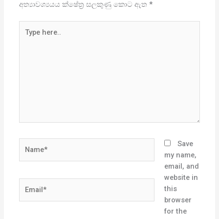
අත්‍යාවශ්‍යයය ක්ෂේත්‍ර සලකුණු කොට ඇත
*
Type
here..
Name*
Save
my name,
email, and
website in
Email*
this
browser
for the