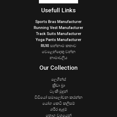
Usefull Links
Sports Bras Manufacturer
Running Vest Manufacturer
Track Suits Manufacturer
Yoga Pants Manufacturer
RUXI සන්නාම කතාව
වෙළෙන්දෙකු වන්න
නාමාවලිය
Our Collection
ලෙගින්ස්
ක්‍රීඩා බ්‍රා
ටැංකි මුදුන්
වීඩියෝ සමාලෝචන කරන්න
යෝග කෙටි කලිසම්
ශරීර ඇඳුම්
තොග වශයෙන්