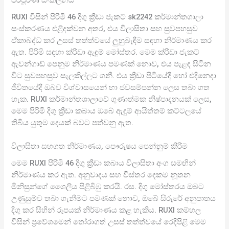
RUXI විසින් පිරිමි 46 දිගු ක්‍රීඩා ජැකට් sk2242 කර්මාන්තශාලා
සංස්කරණය එළිදක්වන අතර, එය විලාසිතා සහ සුවපහසුව
ඒකාබද්ධ කර උසස් තත්ත්වයේ ලුහුබැඳීම සඳහා නිර්මාණය කර
ඇත. පිරිමි සඳහා ක්රීඩා ඇඳුම් මෝස්තර. මෙම ක්රීඩා ජැකට්
ඇවන්ගාඩ් පෙනුම නිර්මාණය පමණක් නොව, එය පැළඳ සිටින
විට සුවපහසුව සැලකිල්ලට ගනී. එය ක්‍රීඩා පිටියේදී හෝ එදිනෙදා
ජීවිතයේදී ඔබව විශ්වාසයෙන් හා ජවසම්පන්න ලෙස තබා ගත
හැක. RUXI කර්මාන්තශාලාවේ ගුණාත්මක නිෂ්පාදනයක් ලෙස,
මෙම පිරිමි දිගු ක්‍රීඩා කබාය ඔබේ ඇඳුම් ආයිත්තම් කට්ටලයේ
තිබිය යුතුම දෙයක් බවට පත්වනු ඇත.
විලාසිතා සහගත නිර්මාණය, පෞරුෂය පෙන්නුම් කිරීම
මෙම RUXI පිරිමි 46 දිගු ක්‍රීඩා කබාය විලාසිතා අංග සමඟින්
නිර්මාණය කර ඇත. අනුවාදය සහ විස්තර දෙකම නූතන
මිනිසුන්ගේ ශෛලිය පිළිබිඹු කරයි. රස. දිගු මෝස්තරය ඔබට
උණුසුම්ව තබා ගැනීමට පමණක් නොව, ඔබේ සිරුරේ අනුපාතය
දිගු කර සිහින් රූපයක් නිර්මාණය කළ හැකිය. RUXI කම්හල
විසින් ප්‍රවේශමෙන් තෝරාගත් උසස් තත්ත්වයේ රෙදිපිළි මෙම