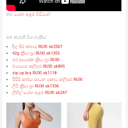
තව
යෝග ඇඳුම් වීඩියෝ
ඔබ කැමති විය හැකිය:
දිගු ජිම් කබාය RUXI sk2507
42g ක්‍රීඩා බ්‍රා RUXI sk1355
බර ආධාරක ක්‍රීඩා බ්‍රා RUXI
ව්යායාම කලිසම් RUXI sk895
zip up bra RUXI sk1118
පිරිමි කාර්ය සාධන කොට කලිසම් RUXI
ලිවි ක්‍රීඩා බ්‍රා RUXI sk1336
ලිහිල් යෝග ඇඳුම් RUXI sk247