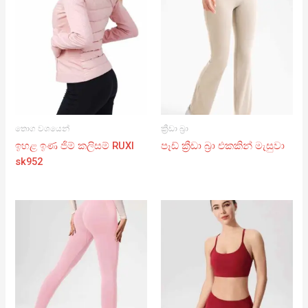
තොග වශයෙන්
ක්‍රීඩා බ්‍රා
ඉහළ ඉණ ජිම් කලිසම් RUXI
පෑඩ් ක්‍රීඩා බ්‍රා එකකින් මැසුවා
sk952