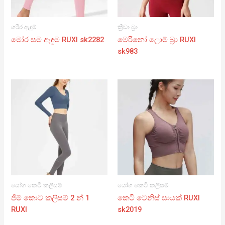
ශරීර ඇඳුම්
ක්‍රීඩා බ්‍රා
මෝර සම ඇඳුම RUXI sk2282
මෙරිනෝ ලොම් බ්‍රා RUXI
sk983
යෝග කෙටි කලිසම්
යෝග කෙටි කලිසම්
ජිම් කොට කලිසම් 2 න් 1
කෙටි ටෙනිස් සායක් RUXI
RUXI
sk2019