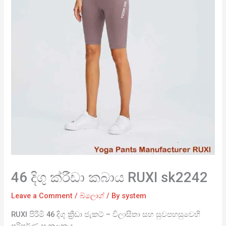
46 දිගු ක්රීඩා කබාය RUXI sk2242
Leave a Comment
/
බ්ලොග්
/ By
system
RUXI පිරිමි 46 දිගු ක්‍රීඩා ජැකට් – විලාසිතා සහ සුවපහසුවෙහි
පරිපූර්ණ සංකලනය