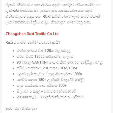
ජැකට් නිර්මාණය සහ ද්රව්ය අනුව හොඳින් ක්රියා කරයි, සහ
ගුණාත්මකභාවය සහ සුවපහසුව පසුපස හඹා යන සෑම
මිනිසෙකුටම සුදුසු වේ. RUXI කර්මාන්ත ශාලාව ඔබට වඩාත්
උසස් තත්ත්වයේ ක්‍රීඩා ඇඳුම් නිෂ්පාදන ගෙන එනු ඇත.
Zhongshan Ruxi Textile Co Ltd
Ruxi සමාගම තෝරා ගන්නේ ඇයි?
නිෂ්පාදනයේ වසර 20ක පළපුරුද්ද
වර්ග මීටර් 13000 කර්මාන්ත ශාලාව
90 ඉතාලි SANTONI බාධාවකින් තොරව රෙදිපිළි යන්ත්‍ර
ප්‍රසිද්ධ සන්නාම 20+ සඳහා OEM/ODM
ලොව පුරා නැවත විකුණුම්කරුවන් 1000+
තේරීම සඳහා 180+ උණුසුම් විකුණුම් මාදිලි
සෑම වසරකම නව අයිතම 300+
මිලියන 5 කෑලි + ස්ථාවර ඉන්වෙන්ටරි
20,000 කෑලි + දෛනික නිෂ්පාදන ධාරිතාව
නැඟී එන නිෂ්පාදන