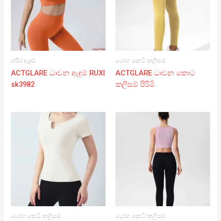
ශරීර ඇඳුම්
යෝග කෙටි කලිසම්
ACTGLARE ධාවන ඇඳුම් RUXI
ACTGLARE ධාවන කොට
sk3982
කලිසම් පිරිමි
යෝග කෙටි කලිසම්
යෝග කෙටි කලිසම්