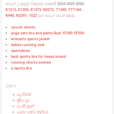
අපගේ උණුසුම් විකුණුම් ආකෘති 2024 2025 2026:
K1213
,
K1335
,
K1373
,
N2272
,
T1340
,
YT1164
,
K940
,
N2291
,
1522
සහ අපගේ තවත්
කඩේ
.
soccer shorts
yoga sets bra and pants Ruxi YF049 YF054
women’s sports jacket
ladies running vest
sportsbras
best sports bra for heavy breast
running shorts women
a sports bra
වර්ග：
ලෙගින්ස්
ක්‍රීඩා බ්‍රා
ටැංකි මුදුන්
යෝග කෙටි කලිසම්