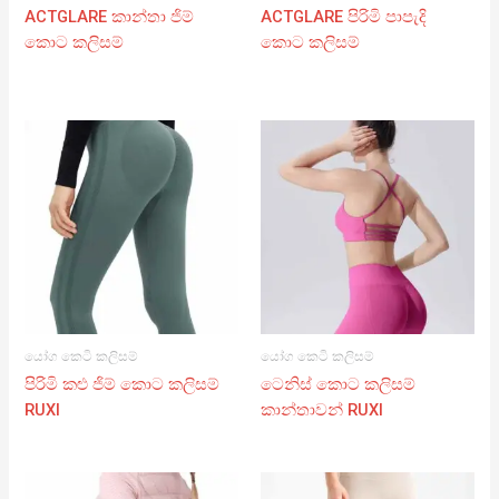
ACTGLARE කාන්තා ජිම්
ACTGLARE පිරිමි පාපැදි
කොට කලිසම්
කොට කලිසම්
යෝග කෙටි කලිසම්
යෝග කෙටි කලිසම්
පිරිමි කළු ජිම් කොට කලිසම්
ටෙනිස් කොට කලිසම්
RUXI
කාන්තාවන් RUXI