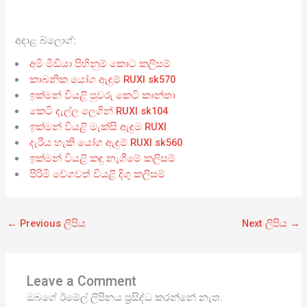
අදාළ බ්ලොග්:
අමි මීඩියා පිහිනුම් කොට කලිසම්
කාබනික යෝග ඇඳුම් RUXI sk570
ඉක්මන් වියළි පුවරු කෙටි කාන්තා
කෙටි දැල්ල ලෙගින් RUXI sk104
ඉක්මන් වියළි මැක්සි ඇඳුම RUXI
දැරිය හැකි යෝග ඇඳුම් RUXI sk560
ඉක්මන් වියළි කඳු නැගීමේ කලිසම්
පිරිමි වේගවත් වියළි දිගු කලිසම්
←
Previous ලිපිය
Next ලිපිය
→
Leave a Comment
ඔබගේ ඊමේල් ලිපිනය ප්‍රසිද්ධ කරන්නේ නැත.