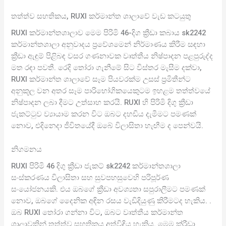
තත්ත්ව සහතිකය, RUXI කර්මාන්ත ශාලාවේ වැඩ කටයුතු
RUXI කර්මාන්තශාලාව මෙම පිරිමි 46-දිග ක්‍රීඩා කබාය sk2242
කර්මාන්තශාලා අනුවාදය ප්‍රවේශමෙන් නිර්මාණය කිරීම සඳහා
ක්‍රීඩා ඇඳුම් පිළිබඳ වසර ගණනාවක වෘත්තීය නිෂ්පාදන පළපුරුද්ද
මත රඳා පවතී. රෙදි තෝරා ගැනීමේ සිට විස්තර මැසීම දක්වා,
RUXI කර්මාන්ත ශාලාවේ සෑම පියවරක්ම උසස් ප්‍රමිතීන්ට
අනුකූල වන අතර සෑම පාරිභෝගිකයෙකුටම ඉහළම තත්ත්වයේ
නිෂ්පාදන ලබා දීමට උත්සාහ කරයි. RUXI හි පිරිමි දිගු ක්‍රීඩා
ජැකට්ටුව ව්‍යායාම කරන විට ඔබට දහඩිය දැමීමට පමණක්
නොව, එදිනෙදා ජීවිතයේදී ඔබේ විලාසිතා හැඟීම ද පෙන්වයි.
නිගමනය
RUXI පිරිමි 46 දිගු ක්‍රීඩා ජැකට් sk2242 කර්මාන්තශාලා
සංස්කරණය විලාසිතා සහ සුවපහසුවෙහි පරිපූර්ණ
සංයෝජනයකි. එය ඔබගේ ක්‍රීඩා අවශ්‍යතා සපුරාලීමට පමණක්
නොව, ඔබගේ දෛනික අඳින රසය වැඩිදියුණු කිරීමටද හැකිය. .
ඔබ RUXI තෝරා ගන්නා විට, ඔබට වෘත්තීය කර්මාන්ත
ශාලාවකින් තත්ත්ව සහතිකය අත්විඳිය හැකිය. මෙම ක්රීඩා