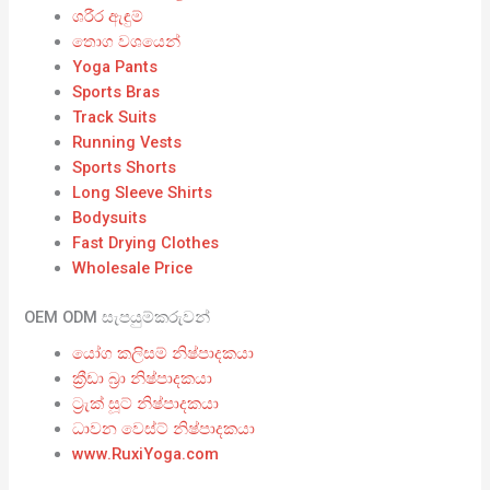
ශරීර ඇඳුම්
තොග වශයෙන්
Yoga Pants
Sports Bras
Track Suits
Running Vests
Sports Shorts
Long Sleeve Shirts
Bodysuits
Fast Drying Clothes
Wholesale Price
OEM ODM සැපයුම්කරුවන්
යෝග කලිසම් නිෂ්පාදකයා
ක්‍රීඩා බ්‍රා නිෂ්පාදකයා
ට්‍රැක් සූට් නිෂ්පාදකයා
ධාවන වෙස්ට් නිෂ්පාදකයා
www.RuxiYoga.com