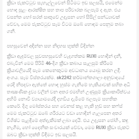
ක්‍රීඩා ජැකට්ටුව සැහැල්ලුවෙන් සිටීමට ඉඩ සලසයි, එමෙන්ම
හොඳ සුළං ආරක්ෂිත සහ තාප පරිවාරක බලපෑම් ද ඇත. එය
වසන්ත හෝ සරත් සෘතුවේ උදෑසන හෝ සිසිල් සන්ධ්‍යාවක්
වේවා, මෙම ජැකට්ටුව සෑම විටම ඔබේ හොඳම පෙනුම තබා
ගනී.
පහසුවෙන් අඳින්න සහ නිදහස භුක්ති විඳින්න
ක්‍රීඩා ඇඳුම්වල සුවපහසුවෙහි වැදගත්කම RUXI හොඳින් දනී,
එබැවින් මෙම පිරිමි 46-දිග ක්‍රීඩා කබාය සැලසුම් කිරීමේ
ක්‍රියාවලියේදී සෑම කෙනෙකුටම අවධානය යොමු කරන ලදී.
අංගය. සෑම විස්තරයක්ම. sk2242 කර්මාන්තශාලා අනුවාදයේ
රෙදි නිපදවා ඇත්තේ හොඳ හුස්ම ගැනීමේ හැකියාවක් සහිත අධි
තාක්‍ෂණික ද්‍රව්‍ය වලින් වන අතර එමඟින් උණුසුම් ක්‍රියාකාරිත්වය
අහිමි නොවී ව්‍යායාමයේදී දහඩිය දැමීමේ බලපෑම සහතික
කෙරේ. දිගු මෝස්තරය සහ වෙනස් කළ හැකි හුඩ් සහ කෆ්ස්
මෙම ජැකට්ටුව ඔබේ ශරීරයට වඩා හොඳින් ගැලපෙන අතර
විශිෂ්ට පැළඳීමේ අත්දැකීමක් ලබා දෙයි. එය උදෑසන ජෝගිං, කඳු
නැගීම, හෝ දෛනික සංචාරයක් වේවා, මෙම RUXI ක්‍රීඩා ජැකට්
ඔබට ක්‍රීඩා භුක්ති විඳීමට ඉඩ සලසයි.