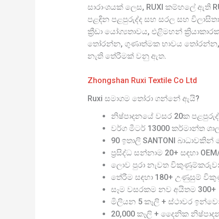
සාරාංශයක් ලෙස, RUXI කම්හලේ ඇති RUX
පළඳින පළපුරුද්ද සහ සරල සහ විලාසි
ක්‍රීඩා යෝග්‍යතාවය, එළිමහන් ක්‍රියා
තෝරන්න, ගුණාත්මක භාවය තෝරන්න, දැ
නැති තේරීමක් වනු ඇත.
Zhongshan Ruxi Textile Co Ltd
Ruxi සමාගම තෝරා ගන්නේ ඇයි?
නිෂ්පාදනයේ වසර 20ක පළපුරුද්
වර්ග මීටර් 13000 කර්මාන්ත ශා
90 ඉතාලි SANTONI බාධාවකින් තො
ප්‍රසිද්ධ සන්නාම 20+ සඳහා OE
ලොව පුරා නැවත විකුණුම්කරුව
තේරීම සඳහා 180+ උණුසුම් විකුණු
සෑම වසරකම නව අයිතම 300+
මිලියන 5 කෑලි + ස්ථාවර ඉන්වෙ
20,000 කෑලි + දෛනික නිෂ්පාද