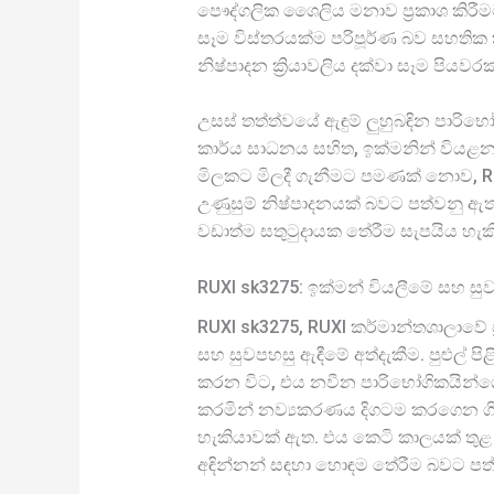
පෞද්ගලික ශෛලිය මනාව ප්‍රකාශ කිරී
සෑම විස්තරයක්ම පරිපූර්ණ බව සහතික ක
නිෂ්පාදන ක්‍රියාවලිය දක්වා සෑම පියව
උසස් තත්ත්වයේ ඇඳුම් ලුහුබඳින පාරිභ
කාර්ය සාධනය සහිත, ඉක්මනින් වියළන 
මිලකට මිලදී ගැනීමට පමණක් නොව, RU
උණුසුම් නිෂ්පාදනයක් බවට පත්වනු ඇතැ
වඩාත්ම සතුටුදායක තේරීම සැපයිය හැක
RUXI sk3275: ඉක්මන් වියලීමේ සහ ස
RUXI sk3275, RUXI කර්මාන්තශාලාවේ
සහ සුවපහසු ඇඳීමේ අත්දැකීම. පුළුල් ප
කරන විට, එය නවීන පාරිභෝගිකයින්ගේ අ
කරමින් නව්‍යකරණය දිගටම කරගෙන ගි
හැකියාවක් ඇත. එය කෙටි කාලයක් තුළ 
අඳින්නන් සඳහා හොඳම තේරීම බවට පත්