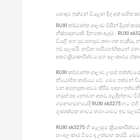
හොඳම ඉක්මන් වියළන දිගු අත් සහිත 
RUXI කර්මාන්ත ශාලාව විසින් දියත් ක
නිෂ්පාදනයකි. දිනපතා ඇඳුම් . RUXI 
වියලි සහ සුවපහසුව තබා ගත හැකිය, 
ඉඩ සලසයි. නවීන පාරිභෝගිකයන් මනස
අතර ක්‍රියාකාරීත්වය සහ අලංකාරය ඒකා
RUXI කර්මාන්ත ශාලාව උසස් තත්ත්වයේ
නියෝජිත කාර්යය වේ. මෙම ඉක්මන් වියළ
වන අපහසුතා අවම කිරීම සඳහා ඉක්මනින
නමුත් තද නොවන අතර, පළඳින්නාට විශිෂ්
ගමනාගමනයේදී RUXI sk3275 හට එහි උ
ගුණාත්මක භාවය හඹා යාමට ඉඩ සලසය
RUXI sk3275 හි සැලසුම ක්‍රියාකාරීත
හා අලංකාර වීමට ද උත්සාහ කරයි. මෙ