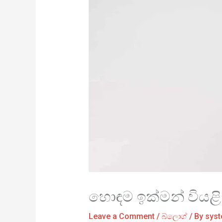
හොඳම ඉක්මන් වියළි ද
Leave a Comment
/
බ්ලොග්
/ By
sys