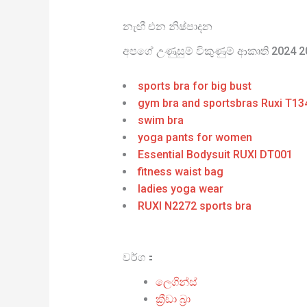
නැඟී එන නිෂ්පාදන
අපගේ උණුසුම් විකුණුම් ආකෘති 2024 
sports bra for big bust
gym bra and sportsbras Ruxi T13
swim bra
yoga pants for women
Essential Bodysuit RUXI DT001
fitness waist bag
ladies yoga wear
RUXI N2272 sports bra
වර්ග：
ලෙගින්ස්
ක්‍රීඩා බ්‍රා