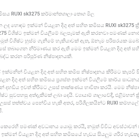
කමිසය RUXI sk3275 කර්මාන්තශාලා තොග මිල
රන ලද හොඳම ඉක්මන් වියළන දිගු අත් සහිත කමිසය RUXI sk3275 ක
sk3275 විශිෂ්ට ඉක්මන් වියලීමේ බලපෑමක් ඇති කරනවා පමණක් නො
නමුත් විශිෂ්ට හුස්ම ගැනීමේ හැකියාවක් ඇත, ඕනෑම පරිසරයක 
ේ තබාගෙන නිර්මාණය කර ඇති මෙම ඉක්මන් වියළන දිගු අත් ස
බද්ධ කරන පරිපූර්ණ නිෂ්පාදනයකි.
 ඉක්මනින් වියළන දිගු අත් සහිත කමිස නිෂ්පාදනය කිරීමට කැපවී
න දිගු අත් සහිත කමිසය ප්‍රශස්ත ඉක්මන් වියලීමේ කාර්ය සාධනය
් දහඩිය ඉවත් කිරීමට උසස් තාක්ෂණය භාවිතා කරයි. මෙම නිෂ්ප
ට සුවපහසු අත්දැකීමක් ලබා දෙයි. ව්‍යායාම් ශාලාවේදී, එළිමහන්
සස් තත්ත්වය පෙන්විය හැකි අතර, පරිශීලකයින්ට RUXI කම්හල
ි.
්වය කෙරෙහි පමණක් අවධානය යොමු කරයි, නමුත් විවිධ අවස්ථාවන් ස
ම ඉක්මන් වියළන දිගු අත් සහිත කමිසයේ හැඩය සියලුම ශරීර හැ