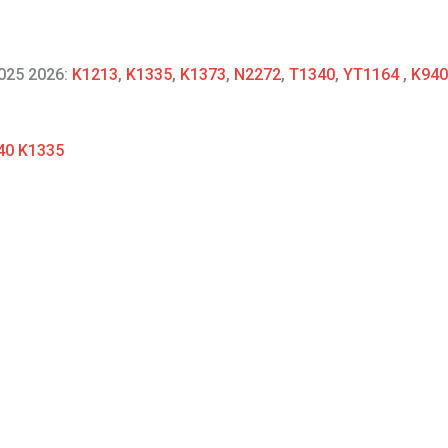
2025 2026:
K1213
,
K1335
,
K1373
,
N2272
,
T1340
,
YT1164
,
K940
40 K1335