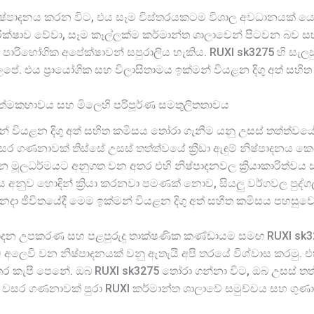
ිෂ්පාදනය කරන විට, එය සෑම විස්තරයකටම විශාල අවධානයක් යොමු
්ෂාව වේවා, සෑම කෑල්ලක්ම කර්මාන්ත ශාලාවෙන් පිටවන බව සහ
75 පාරිභෝගික අපේක්ෂාවන් සපුරාලිය හැකිය. RUXI sk3275 හි සැ
 එය ප්‍රායෝගික සහ විලාසිතාමය ඉක්මන් වියළන දිගු අත් සහිත
ත්මකභාවය සහ මිලෙහි පරිපූර්ණ සමතුලිතතාවය
න් වියළන දිගු අත් සහිත කමිසය තෝරා ගැනීම යනු උසස් තත්ත්
සර ගණනාවක් තිස්සේ උසස් තත්ත්වයේ ක්‍රීඩා ඇඳුම් නිෂ්පාදනය
 මූලධර්මයට අනුගත වන අතර එහි නිෂ්පාදනවල ක්‍රියාකාරිත්වය 
ත්වය අනුව හොඳින් ක්‍රියා කරනවා පමණක් නොව, සියලු වර්ගවල පුද්ග
ිනෙදා ජීවිතයේදී මෙම ඉක්මන් වියළන දිගු අත් සහිත කමිසය පහසුවෙ
්පාදන උපකරණ සහ පළපුරුදු තාක්ෂණික කණ්ඩායම සමඟ RUXI sk327
අලෙවි වන නිෂ්පාදනයක් වනු ඇතැයි අපි තරයේ විශ්වාස කරමු. 
 කැපී පෙනේ. ඔබ RUXI sk3275 තෝරා ගන්නා විට, ඔබ උසස් තත්ත
සර ගණනාවක් පුරා RUXI කර්මාන්ත ශාලාවේ සමුච්චය සහ ගුණාත්