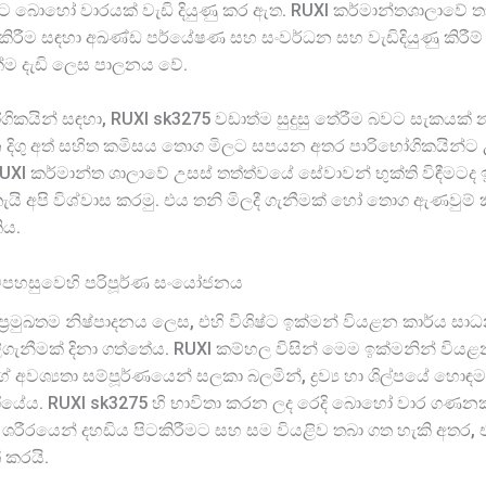
මට බොහෝ වාරයක් වැඩි දියුණු කර ඇත. RUXI කර්මාන්තශාලාවේ 
ිරීම සඳහා අඛණ්ඩ පර්යේෂණ සහ සංවර්ධන සහ වැඩිදියුණු කිරීම් 
රක්ම දැඩි ලෙස පාලනය වේ.
ෝගිකයින් සඳහා, RUXI sk3275 වඩාත්ම සුදුසු තේරීම බවට සැකයක්
දිගු අත් සහිත කමිසය තොග මිලට සපයන අතර පාරිභෝගිකයින්ට උස
XI කර්මාන්ත ශාලාවේ උසස් තත්ත්වයේ සේවාවන් භුක්ති විඳීමට
යි අපි විශ්වාස කරමු. එය තනි මිලදී ගැනීමක් හෝ තොග ඇණවුම් 
ිය.
ුවපහසුවෙහි පරිපූර්ණ සංයෝජනය
 ප්‍රමුඛතම නිෂ්පාදනය ලෙස, එහි විශිෂ්ට ඉක්මන් වියළන කාර්
ිළිගැනීමක් දිනා ගත්තේය. RUXI කම්හල විසින් මෙම ඉක්මනින් වියළ
වශ්‍යතා සම්පූර්ණයෙන් සලකා බලමින්, ද්‍රව්‍ය හා ශිල්පයේ හොඳ
යේය. RUXI sk3275 හි භාවිතා කරන ලද රෙදි බොහෝ වාර ගණනක්
ශරීරයෙන් දහඩිය පිටකිරීමට සහ සම වියළිව තබා ගත හැකි අතර, 
 කරයි.