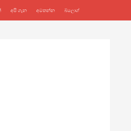
්
අපි ගැන
අමතන්න
බ්ලොග්