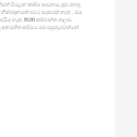
ඉක්මන් වියළන කාර්ය සාධනය, සුව පහසු
 නිෂ්පාදනයක් බවට සැකයක් නැත. . එය
සැපයිය හැක. RUXI කර්මාන්ත ශාලාව
ු අත් සහිත කමිසය ඔබ පසුතැවෙන්නේ