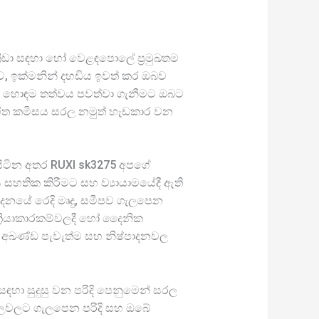
්‍රීඩා සඳහා හෝ වෙළඳපොලේ ප්‍රමුඛතම
ව, ඉක්මනින් දහඩිය ඉවත් කර ඔබව
ඔබේ හොඳම තත්වය පවත්වා ගැනීමට ඔබට
හිත කමිසය සරල නමුත් හැඩකාර වන
 සිටින අතර RUXI sk3275 අපගේ
 සහතික කිරීමට සහ ව්‍යායාමයේදී ඇති
ාදනයේ රෙදි මෘදු, සමීපව ගැලපෙන
 ක්‍රියාකාරකම්වලදී හෝ දෛනික
ේ අඛණ්ඩ පැවැත්ම සහ නිෂ්පාදනවල
ඳහා සුදුසු වන පරිදි පෙනුමෙන් සරල
ඩතලවලට ගැලපෙන පරිදි සහ ඔබේ