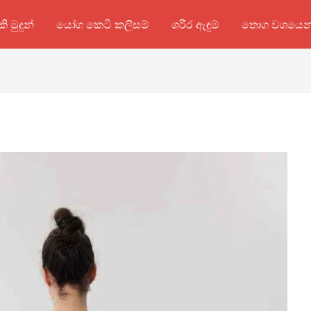
කි මුදුන්
යෝග කෙටි කලිසම්
ශරීර ඇඳුම්
තොග වශයෙන