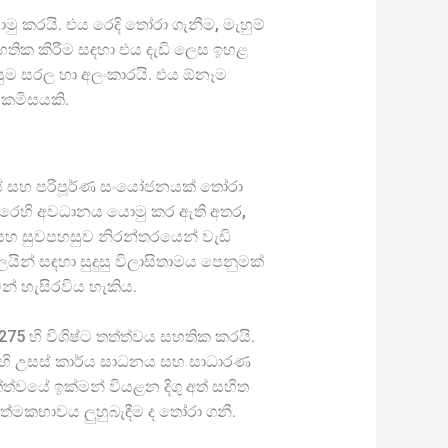
 කරයි. එය රෙදි තෝරා ගැනීම, මැහුම්
තික කිරීම සඳහා එය දැඩි ලෙස ඉහළ
ලසුම සරල හා අලංකාරයි. එය ඕනෑම
 කමිසයකි.
වයේ සහ පරිපූර්ණ සංයෝජනයක් තෝරා
 කෙරෙහි අවධානය යොමු කර ඇති අතර,
සහ සුවපහසුව නිරන්තරයෙන් වැඩි
ලයින් සඳහා සුදුසු විලාසිතාමය පෙනුමක්
න් හැසිරවිය හැකිය.
5 හි විශිෂ්ට තත්ත්වය සහතික කරයි.
එහි උසස් කාර්ය සාධනය සහ සාධාරණ
්වයේ ඉක්මන් වියළන දිගු අත් සහිත
මකභාවය ලුහුබැඳීම ද තෝරා ගනී.