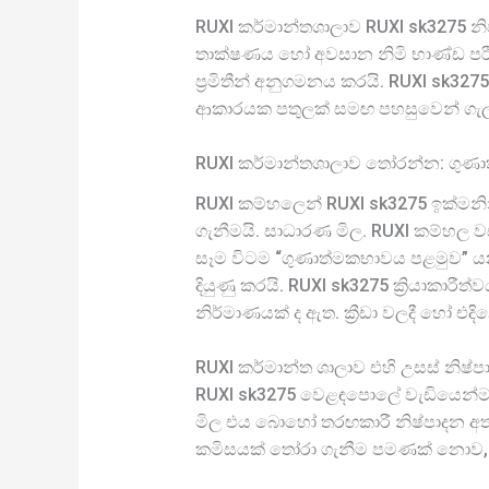
RUXI කර්මාන්තශාලාව RUXI sk3275 න
තාක්ෂණය හෝ අවසාන නිමි භාණ්ඩ පරීක
ප්‍රමිතීන් අනුගමනය කරයි. RUXI sk32
ආකාරයක පතුලක් සමඟ පහසුවෙන් ගැලපේ.
RUXI කර්මාන්තශාලාව තෝරන්න: ගුණා
RUXI කම්හලෙන් RUXI sk3275 ඉක්මනි
ගැනීමයි. සාධාරණ මිල. RUXI කම්හල ව
සෑම විටම “ගුණාත්මකභාවය පළමුව” යන
දියුණු කරයි. RUXI sk3275 ක්‍රියාකාරී
නිර්මාණයක් ද ඇත. ක්‍රීඩා වලදී හෝ එද
RUXI කර්මාන්ත ශාලාව එහි උසස් නිෂ
RUXI sk3275 වෙළඳපොලේ වැඩියෙන්ම 
මිල එය බොහෝ තරඟකාරී නිෂ්පාදන අතර
කමිසයක් තෝරා ගැනීම පමණක් නොව, ව