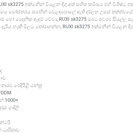
I sk3275 ඉක්මනින් වියළන දිගු අත් සහිත කමිසය එහි විශිෂ්ට 
තාමය මෝස්තරය සමඟින් වෙළඳපොලේ ඇති දුර්ලභ උසස් තත්ත්වයේ
කාරකම් හෝ දෛනික ඇඳුම් වේවා, RUXI sk3275 ඔබට අවශ්‍ය සියල්ල 
රිය හැකි මිලට තෝරාගන්න, RUXI sk3275 ඉක්මනින් වියළන දිග
ද
ලාව
රව රෙදිපිළි යන්ත්‍ර
M/ODM
න් 1000+
ම් මාදිලි
න්ටරි
න ධාරිතාව