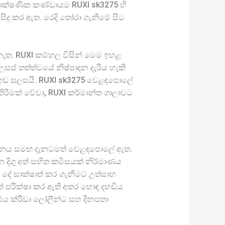
තාක්ෂණික කණ්ඩායම RUXI sk3275 හි
සිදු කර ඇත. රෙදි තෝරා ගැනීමේ සිට
 නැත. RUXI කම්හල විසින් මෙම ඉහළ
ස් තත්ත්වයේ නිෂ්පාදන දැරිය හැකි
ද ඉඩ සලසයි. RUXI sk3275 වෙළඳපොලේ
කිරීමක් වේවා, RUXI කර්මාන්ත ශාලාවට
ය සාධනය සමඟ දැනටමත් වෙළඳපොලේ ඇත.
න දිගු අත් සහිත කමිසයක් නිර්මාණය
ම දේ සාක්ෂාත් කර ගැනීමට උත්සාහ
 පරීක්ෂා කර ඇති අතර හොඳ දහඩිය
එය ක්රීඩා ලෝලීන්ට සහ දිනපතා