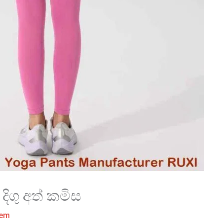
ිගු අත් කමිස
tem