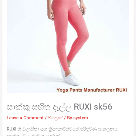
සාක්කු සහිත දැල්ල RUXI sk56
Leave a Comment
/
බ්ලොග්
/ By
system
RUXI හි විලාසිතා සහ ක්‍රියාකාරීත්වයේ පරිපූර්ණ සංකලනය:
සාක්කුවේ දැල්වෙන ලෙගින්