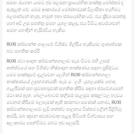
සමඟ රැගෙන යාමට ඉඩ සලසන ප්‍රායෝගික සාක්කු මෝස්තර ද
ඇතුළත් වේ. මෙම ආකාරයේ මෝස්තරයක් විලාසිතා හැඟීමට
බලපාන්නේ නැත, නමුත් ඉතා ප්රායෝගික වේ. එය ක්‍රීඩා සපත්තු
හෝ අඩි උස සපත්තු සමඟ යුගල කළද, එය විවිධ අවස්ථාවන්
සමඟ හොඳින් හැසිරවිය හැකිය.
RUXI කර්මාන්ත ශාලාවේ විශිෂ්ට ශිල්පීය හැකියාව ගුණාත්මක
බව සහතික කරයි
RUXI රටා සාදන කර්මාන්තශාලාව සෑම විටම එහි උසස්
තත්ත්වයේ සහ විශිෂ්ට නිෂ්පාදන තාක්ෂණය සඳහා ප්‍රසිද්ධය.
මෙම සාක්කුවේ දැල්වෙන ලෙගින් RUXI කර්මාන්තශාලා
තාක්ෂණයේ උදාහරණයකි. සෑම ෙලගිං යුගලයක්ම හොඳ
ගැළපීමක් සහ සුවපහසුවක් සහතික කිරීම සඳහා ප්රවේශමෙන්
රටා කර ඇත. බෙල්-බොටම් කලිසම් සැලසුම කකුල් වල හැඩය
වෙනස් කිරීමේ බලපෑමක් ඇති කරනවා පමණක් නොව, RUXI
කර්මාන්තශාලාවේ දැඩි තත්ත්ව පාලනය විස්තර වලින් පිළිබිඹු
කරයි, ඔබ කුමන අවස්ථාවක පැළඳ සිටියත් විශ්වාසය සහ
අලංකාරය පෙන්වීමට ඔබට ඉඩ සලසයි.