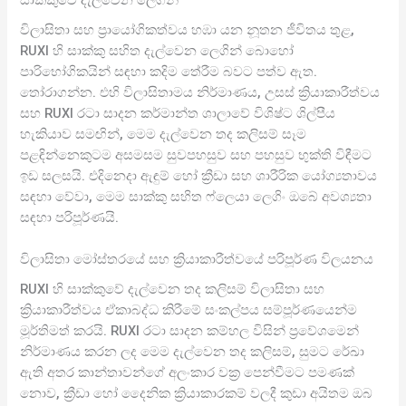
විලාසිතා සහ ප්‍රායෝගිකත්වය හඹා යන නූතන ජීවිතය තුළ,
RUXI හි සාක්කු සහිත දැල්වෙන ලෙගින් බොහෝ
පාරිභෝගිකයින් සඳහා කදිම තේරීම බවට පත්ව ඇත.
තෝරාගන්න. එහි විලාසිතාමය නිර්මාණය, උසස් ක්‍රියාකාරීත්වය
සහ RUXI රටා සාදන කර්මාන්ත ශාලාවේ විශිෂ්ට ශිල්පීය
හැකියාව සමඟින්, මෙම දැල්වෙන තද කලිසම් සෑම
පළඳින්නෙකුටම අසමසම සුවපහසුව සහ පහසුව භුක්ති විඳීමට
ඉඩ සලසයි. එදිනෙදා ඇඳුම් හෝ ක්‍රීඩා සහ ශාරීරික යෝග්‍යතාවය
සඳහා වේවා, මෙම සාක්කු සහිත ෆ්ලෙයා ලෙගිං ඔබේ අවශ්‍යතා
සඳහා පරිපූර්ණයි.
විලාසිතා මෝස්තරයේ සහ ක්‍රියාකාරීත්වයේ පරිපූර්ණ විලයනය
RUXI හි සාක්කුවේ දැල්වෙන තද කලිසම් විලාසිතා සහ
ක්‍රියාකාරීත්වය ඒකාබද්ධ කිරීමේ සංකල්පය සම්පූර්ණයෙන්ම
මූර්තිමත් කරයි. RUXI රටා සාදන කම්හල විසින් ප්‍රවේශමෙන්
නිර්මාණය කරන ලද මෙම දැල්වෙන තද කලිසම්, සුමට රේඛා
ඇති අතර කාන්තාවන්ගේ අලංකාර වක්‍ර පෙන්වීමට පමණක්
නොව, ක්‍රීඩා හෝ දෛනික ක්‍රියාකාරකම් වලදී කුඩා අයිතම ඔබ