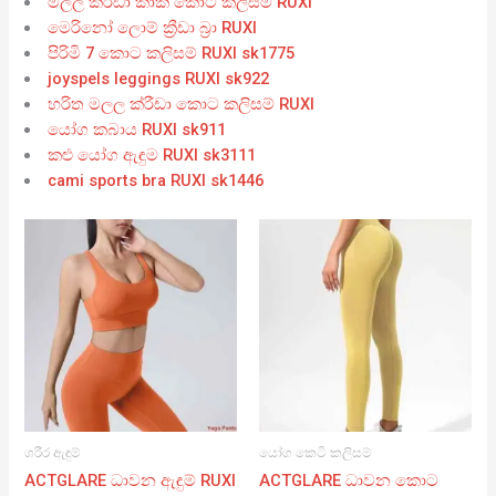
මලල ක්රීඩා කාකි කොට කලිසම් RUXI
මෙරිනෝ ලොම් ක්‍රීඩා බ්‍රා RUXI
පිරිමි 7 කොට කලිසම් RUXI sk1775
joyspels leggings RUXI sk922
හරිත මලල ක්රීඩා කොට කලිසම් RUXI
යෝග කබාය RUXI sk911
කළු යෝග ඇඳුම RUXI sk3111
cami sports bra RUXI sk1446
ශරීර ඇඳුම්
යෝග කෙටි කලිසම්
ACTGLARE ධාවන ඇඳුම් RUXI
ACTGLARE ධාවන කොට