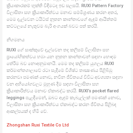
ක්‍රියාකාරකම් භුක්ති විඳීමටද ඉඩ සලසයි. RUXI Pattern Factory
විලාසිතා සහ ක්‍රියාකාරීත්වය මනාව සම්මිශ්‍රණය කරන අතර,
මෙම දැල්වෙන ටයිට්ස් නූතන කාන්තාවගේ ඇඳුම් ආයිත්තම්
කට්ටලයේ නැතුවම බැරි අංගයක් බවට පත් කරයි.
නිගමනය
RUXI ගේ සාක්කුවේ දැල්වෙන තද කලිසම් විලාසිතා සහ
ප්‍රායෝගිකත්වය හඹා යන නූතන කාන්තාවන් සඳහා හොඳම
තේරීම බව නොඅනුමානයි. මෙම තද කලිසම් යුගලය RUXI
කර්මාන්තශාලාවේ රටා සෑදීමේ විශිෂ්ට තාක්‍ෂණය පිළිබිඹු
කරනවා පමණක් නොව, නවීන ජීවිතයේ විවිධ අවශ්‍යතා සඳහා
වන අභියෝගවලට මුහුණ දීම සඳහා විලාසිතා සහ
ක්‍රියාකාරීත්වය මනාව ඒකාබද්ධ කරයි. RUXI’s pocket flared
leggings පැළඳීමෙන්, ඔබට ඇඳුම් කැබැල්ලක් පමණක් නොව,
විලාසිතා සහ ක්‍රියාකාරීත්වය ඒකාබද්ධ කරන ජීවිතය පිළිබඳ
ආකල්පයක් ද හිමි වේ.
Zhongshan Ruxi Textile Co Ltd