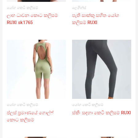
යෝග කෙටි කලිසම්
ලෙගින්ස්
ලාභ ධාවන කොට කලිසම්
පැති සාක්කු සහිත යෝග
RUXI sk1765
කලිසම් RUXI
යෝග කෙටි කලිසම්
යෝග කෙටි කලිසම්
ප්ලස් ප්‍රමාණයේ ගොල්ෆ්
ස්කීං සඳහා කෙටි කලිසම් RUXI
කොට කලිසම්