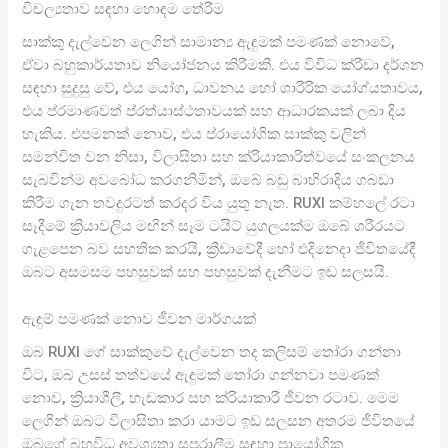
විචල්‍යතාව සඳහා හොඳම තේරීම
සාක්කු දැල්වෙන ලෙගින් සාමාන්‍ය ඇඳුමක් පමණක් නොවේ,
ඒවා බහුකාර්යතාව නියෝජනය කිරීමකි. එය විවිධ ක්රීඩා දර්ශන
සඳහා සුදුසු වේ, එය යෝග, ධාවනය හෝ ශාරීරික යෝග්යතාවය,
එය ප්රමාණවත් ප්රත්යාස්ථතාවයක් සහ ආධාරකයක් ලබා දිය
හැකිය. එපමනක් නොව, එය ප්රායෝගික සාක්කු වලින්
සමන්විත වන නිසා, විලාසිතා සහ ක්රියාකාරිත්වයේ සංකලනය
සැබවින්ම අවබෝධ කරගනිමින්, ඔබේ බඩු බාහිරාදිය ගබඩා
කිරීම ගැන තවදුරටත් කරදර විය යුතු නැත. RUXI කම්හලේ රටා
සෑදීමේ ක්‍රියාවලිය මඟින් සෑම ටයිට් යුගලයක්ම ඔබේ ශරීරයට
ගැළපෙන බව සහතික කරයි, ක්‍රීඩාවේදී හෝ එදිනෙදා ජීවිතයේදී
ඔබට අසමසම පහසුවක් සහ පහසුවක් දැනීමට ඉඩ සලසයි.
ඇඳුම් පමණක් නොව ජීවන මාර්ගයක්
ඔබ RUXI ගේ සාක්කුවේ දැල්වෙන තද කලිසම් තෝරා ගන්නා
විට, ඔබ උසස් තත්වයේ ඇඳුමක් තෝරා ගන්නවා පමණක්
නොව, ක්‍රියාශීලී, හැඩකාර සහ ක්රියාකාරී ජීවන රටාව. මෙම
ලෙගින් ඔබට විලාසිතා කරා යාමට ඉඩ සලසන අතරම ජීවිතයේ
ඔබගේ බහුවිධ අවශ්‍යතා සපුරාලීම සඳහා ප්‍රායෝගික