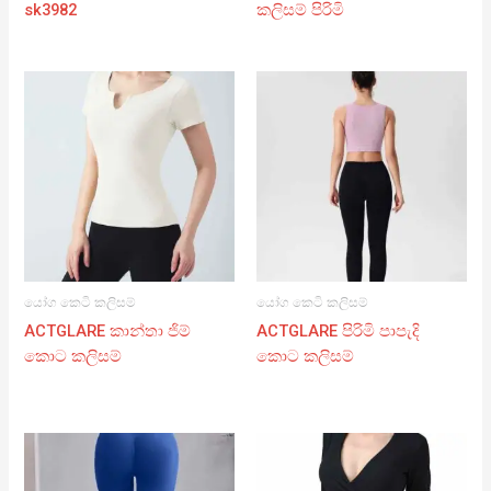
sk3982
කලිසම් පිරිමි
යෝග කෙටි කලිසම්
යෝග කෙටි කලිසම්
ACTGLARE කාන්තා ජිම්
ACTGLARE පිරිමි පාපැදි
කොට කලිසම්
කොට කලිසම්