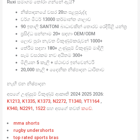
Ruxi සමාගම තෝරා ගන්නේ ඇයි?
නිෂ්පාදනයේ වසර 20ක පළපුරුද්ද
වර්ග මීටර් 13000 කර්මාන්ත ශාලාව
90 ඉතාලි SANTONI බාධාවකින් තොරව රෙදිපිළි යන්ත්‍ර
ප්‍රසිද්ධ සන්නාම 20+ සඳහා OEM/ODM
ලොව පුරා නැවත විකුණුම්කරුවන් 1000+
තේරීම සඳහා 180+ උණුසුම් විකුණුම් මාදිලි
සෑම වසරකම නව අයිතම 300+
මිලියන 5 කෑලි + ස්ථාවර ඉන්වෙන්ටරි
20,000 කෑලි + දෛනික නිෂ්පාදන ධාරිතාව
නැඟී එන නිෂ්පාදන
අපගේ උණුසුම් විකුණුම් ආකෘති 2024 2025 2026:
K1213
,
K1335
,
K1373
,
N2272
,
T1340
,
YT1164
,
K940
,
N2291
,
1522
සහ අපගේ තවත්
කඩේ
.
mma shorts
rugby undershorts
top rated sports bras