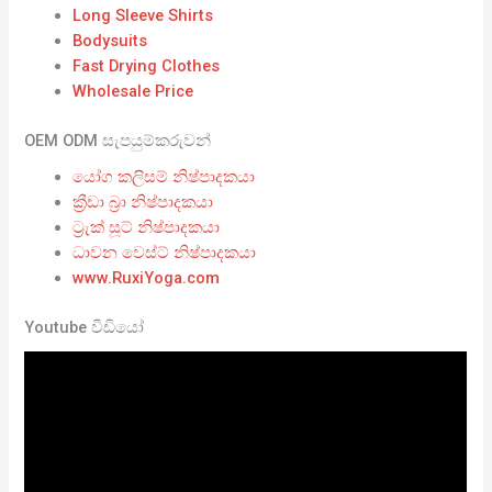
Long Sleeve Shirts
Bodysuits
Fast Drying Clothes
Wholesale Price
OEM ODM සැපයුම්කරුවන්
යෝග කලිසම් නිෂ්පාදකයා
ක්‍රීඩා බ්‍රා නිෂ්පාදකයා
ට්‍රැක් සූට් නිෂ්පාදකයා
ධාවන වෙස්ට් නිෂ්පාදකයා
www.RuxiYoga.com
Youtube වීඩියෝ