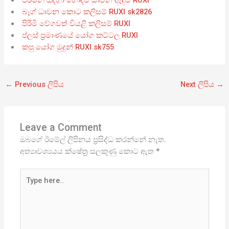
පිරිමින් සඳහා හොඳම ධාවන ඇඳුම RUXI
බෑග් ධාවන කොට කලිසම් RUXI sk2826
පිරිමි වේගවත් වියළි කලිසම් RUXI
ප්ලස් ප්‍රමාණයේ යෝග කට්ටල RUXI
කපු යෝග මුදුන් RUXI sk755
←
Previous ලිපිය
Next ලිපිය
→
Leave a Comment
ඔබගේ ඊමේල් ලිපිනය ප්‍රසිද්ධ කරන්නේ නැත.
අත්‍යාවශ්‍යයය ක්ෂේත්‍ර සලකුණු කොට ඇත
*
Type
here..