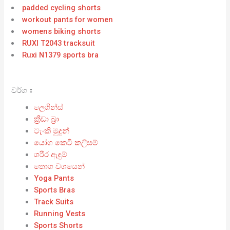
padded cycling shorts
workout pants for women
womens biking shorts
RUXI T2043 tracksuit
Ruxi N1379 sports bra
වර්ග：
ලෙගින්ස්
ක්‍රීඩා බ්‍රා
ටැංකි මුදුන්
යෝග කෙටි කලිසම්
ශරීර ඇඳුම්
තොග වශයෙන්
Yoga Pants
Sports Bras
Track Suits
Running Vests
Sports Shorts