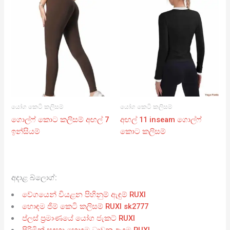
යෝග කෙටි කලිසම්
යෝග කෙටි කලිසම්
ගොල්ෆ් කොට කලිසම් අඟල් 7
අඟල් 11 inseam ගොල්ෆ්
ඉන්සියම්
කොට කලිසම්
අදාළ බ්ලොග්:
වේගයෙන් වියළන පිහිනුම් ඇඳුම් RUXI
හොඳම ජිම් කෙටි කලිසම් RUXI sk2777
ප්ලස් ප්‍රමාණයේ යෝග ජැකට් RUXI