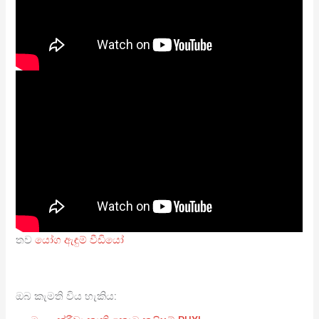
තව
යෝග ඇඳුම් වීඩියෝ
ඔබ කැමති විය හැකිය: