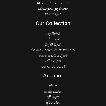
RUXI සන්නාම කතාව
වෙළෙන්දෙකු වන්න
නාමාවලිය
Our Collection
ලෙගින්ස්
ක්‍රීඩා බ්‍රා
ටැංකි මුදුන්
වීඩියෝ සමාලෝචන කරන්න
යෝග කෙටි කලිසම්
ශරීර ඇඳුම්
තොග වශයෙන්
Account
නිවස
සාප්පු යන්න
අපි ගැන
අමතන්න