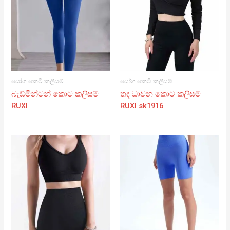
යෝග කෙටි කලිසම්
යෝග කෙටි කලිසම්
බැඩ්මින්ටන් කොට කලිසම්
තද ධාවන කොට කලිසම්
RUXI
RUXI sk1916