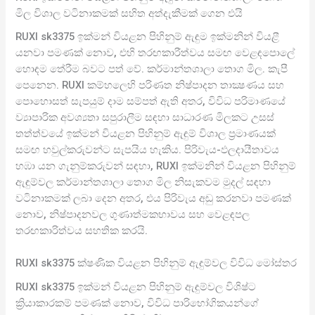
මිල විශාල වටිනාකමක් සහිත අත්දැකීමක් ගෙන එයි
RUXI sk3375 ඉක්මන් වියළන පිහිනුම් ඇඳුම ඉක්මනින් වියළී
යනවා පමණක් නොව, එහි තරඟකාරීත්වය සමඟ වෙළඳපොලේ
හොඳම තේරීම බවට පත් වේ. කර්මාන්තශාලා තොග මිල. කැපී
පෙනෙන. RUXI කම්හලෙහි පරිණත නිෂ්පාදන තාක්‍ෂණය සහ
පොහොසත් සැපයුම් දාම සම්පත් ඇති අතර, විවිධ පරිමාණයේ
ව්‍යාපාරික අවශ්‍යතා සපුරාලීම සඳහා සාධාරණ මිලකට උසස්
තත්ත්වයේ ඉක්මන් වියළන පිහිනුම් ඇඳුම් විශාල ප්‍රමාණයක්
සමඟ හවුල්කරුවන්ට සැපයිය හැකිය. පිරිවැය-ඵලදායීතාවය
හඹා යන ගැනුම්කරුවන් සඳහා, RUXI ඉක්මනින් වියළන පිහිනුම්
ඇඳුම්වල කර්මාන්තශාලා තොග මිල නිසැකවම මුදල් සඳහා
වටිනාකමක් ලබා දෙන අතර, එය පිරිවැය අඩු කරනවා පමණක්
නොව, නිෂ්පාදනවල ගුණාත්මකභාවය සහ වෙළඳපල
තරඟකාරිත්වය සහතික කරයි.
RUXI sk3375 ක්ෂණික වියළන පිහිනුම් ඇඳුම්වල විවිධ මෝස්තර
RUXI sk3375 ඉක්මන් වියළන පිහිනුම් ඇඳුම්වල විශිෂ්ට
ක්‍රියාකාරකම් පමණක් නොව, විවිධ පාරිභෝගිකයන්ගේ