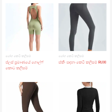
යෝග කෙටි කලිසම්
යෝග කෙටි කලිසම්
ප්ලස් ප්‍රමාණයේ ගොල්ෆ්
ස්කීං සඳහා කෙටි කලිසම් RUXI
කොට කලිසම්