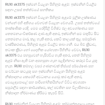
RUXI sk3375 ඉක්මන් වියළන පිහිනුම් ඇඳුම්: ඉක්මනින් වියළීම
සඳහා උසස් තත්ත්වයේ සහතිකය
RUXI sk3375 ඉක්මන් වියළන පිහිනුම් ඇඳුමේ මූලික ලක්ෂණය
වන්නේ එහි අතිශය වේගවත් වියළන වේගයයි. උසස් තත්ත්වයේ
තාක්ෂණික රෙදි. මෙම රෙදිපිළි විශිෂ්ට ජල අවශෝෂණය සහ
තෙතමනය-විකර්ෂණ ගුණ ඇති අතර, ඉක්මනින් සම මතුපිට සිට
තෙතමනය මාරු කළ හැකි අතර, කෙටි කාලයක් තුළ සම්පූර්ණ
වාෂ්පීකරණය, පිහිනුම් ඇඳුම වියළිව තබා ගනී. එය බීච් ක්‍රීඩාව,
තටාක ක්‍රීඩා හෝ දෛනික යෝග්‍යතා පිහිනීම වේවා, RUXI
sk3375 එය පහසුවෙන් හැසිරවිය හැකි අතර, තෙත් පිහිනුම්
ඇඳුම් නිසා ඇති වන අපහසුතා ගැන පළඳින්නාට කරදර විය යුතු
නැත. RUXI කම්හල වසර ගණනාවක් තිස්සේ පර්යේෂණ සහ
සංවර්ධන කටයුතු සහ ඉක්මනින් වියළන පිහිනුම් ඇඳුම්
නිෂ්පාදනය කෙරෙහි අවධානය යොමු කර ඇති අතර,
වෙළෙඳපොළේ සහ පාරිභෝගිකයින්ගේ විවිධ අවශ්‍යතා
සපුරාලීම සඳහා කාර්යක්ෂම, කල් පවතින සහ විලාසිතාමය
නිෂ්පාදන නිර්මාණය කිරීමට කැපවී සිටී.
RUXI ඉක්මනින් වියළන පිහිනුම් ඇඳුම්: කර්මාන්තශාලා තොග