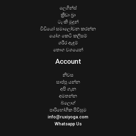
ලෙගින්ස්
ක්‍රීඩා බ්‍රා
ටැංකි මුදුන්
වීඩියෝ සමාලෝචන කරන්න
යෝග කෙටි කලිසම්
ශරීර ඇඳුම්
තොග වශයෙන්
Account
නිවස
සාප්පු යන්න
අපි ගැන
අමතන්න
බ්ලොග්
පාරිභෝගික පිවිසුම
info@ruxiyoga.com
Whatsapp Us