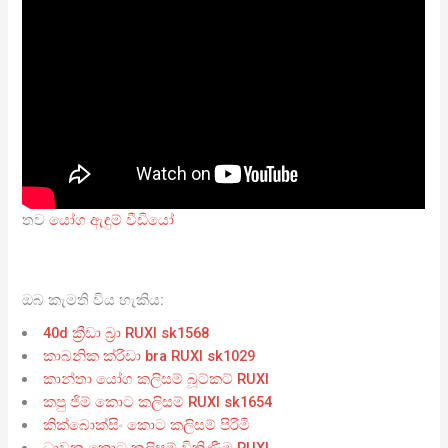
තව
යෝග ඇඳුම් වීඩියෝ
ඔබ කැමති විය හැකිය:
40d ක්‍රීඩා බ්‍රා RUXI sk1568
කාබනික ක්රීඩා bra RUXI sk1029
කාන්තා යෝග කලිසම් බූට්කට් RUXI
කපු ජිම් කොට කලිසම් RUXI sk1654
කික්බොක්සිං කොට කලිසම් පිරිමි