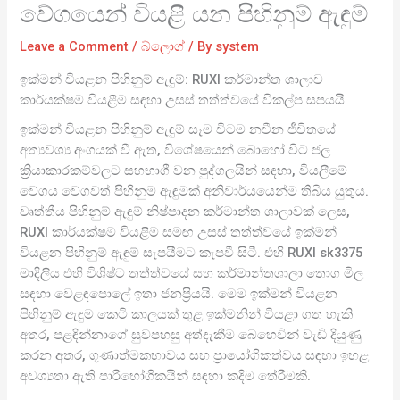
වේගයෙන් වියළී යන පිහිනුම් ඇඳුම්
Leave a Comment
/
බ්ලොග්
/ By
system
ඉක්මන් වියළන පිහිනුම් ඇඳුම්: RUXI කර්මාන්ත ශාලාව
කාර්යක්ෂම වියළීම සඳහා උසස් තත්ත්වයේ විකල්ප සපයයි
ඉක්මන් වියළන පිහිනුම් ඇඳුම් සෑම විටම නවීන ජීවිතයේ
අත්‍යවශ්‍ය අංගයක් වී ඇත, විශේෂයෙන් බොහෝ විට ජල
ක්‍රියාකාරකම්වලට සහභාගී වන පුද්ගලයින් සඳහා, වියලීමේ
වේගය වේගවත් පිහිනුම් ඇඳුමක් අනිවාර්යයෙන්ම තිබිය යුතුය.
වෘත්තීය පිහිනුම් ඇඳුම් නිෂ්පාදන කර්මාන්ත ශාලාවක් ලෙස,
RUXI කාර්යක්ෂම වියළීම සමඟ උසස් තත්ත්වයේ ඉක්මන්
වියළන පිහිනුම් ඇඳුම් සැපයීමට කැපවී සිටී. එහි RUXI sk3375
මාදිලිය එහි විශිෂ්ට තත්ත්වයේ සහ කර්මාන්තශාලා තොග මිල
සඳහා වෙළඳපොලේ ඉතා ජනප්‍රියයි. මෙම ඉක්මන් වියළන
පිහිනුම් ඇඳුම කෙටි කාලයක් තුළ ඉක්මනින් වියළා ගත හැකි
අතර, පළඳින්නාගේ සුවපහසු අත්දැකීම බෙහෙවින් වැඩි දියුණු
කරන අතර, ගුණාත්මකභාවය සහ ප්‍රායෝගිකත්වය සඳහා ඉහළ
අවශ්‍යතා ඇති පාරිභෝගිකයින් සඳහා කදිම තේරීමකි.