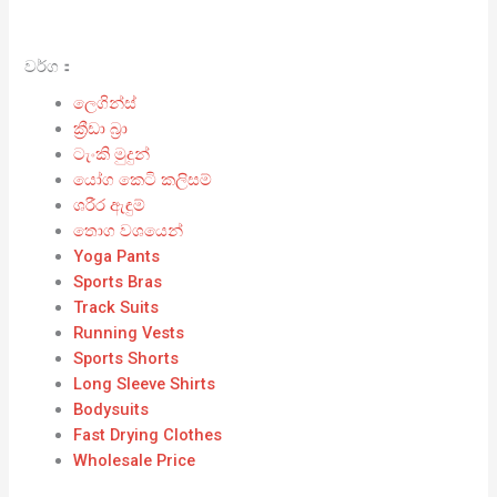
වර්ග：
ලෙගින්ස්
ක්‍රීඩා බ්‍රා
ටැංකි මුදුන්
යෝග කෙටි කලිසම්
ශරීර ඇඳුම්
තොග වශයෙන්
Yoga Pants
Sports Bras
Track Suits
Running Vests
Sports Shorts
Long Sleeve Shirts
Bodysuits
Fast Drying Clothes
Wholesale Price