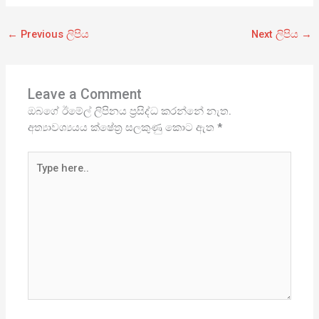
←
Previous ලිපිය
Next ලිපිය
→
Leave a Comment
ඔබගේ ඊමේල් ලිපිනය ප්‍රසිද්ධ කරන්නේ නැත.
අත්‍යාවශ්‍යයය ක්ෂේත්‍ර සලකුණු කොට ඇත
*
Type
here..