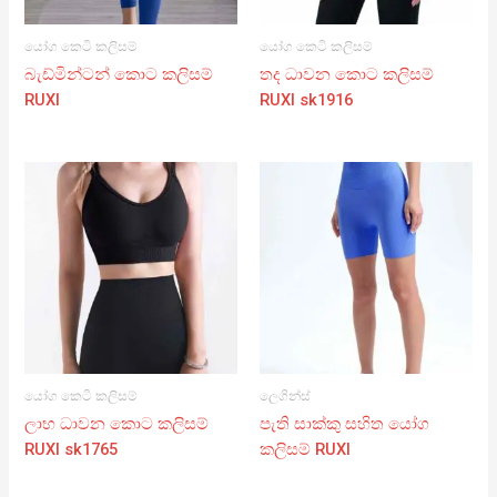
යෝග කෙටි කලිසම්
යෝග කෙටි කලිසම්
බැඩ්මින්ටන් කොට කලිසම්
තද ධාවන කොට කලිසම්
RUXI
RUXI sk1916
යෝග කෙටි කලිසම්
ලෙගින්ස්
ලාභ ධාවන කොට කලිසම්
පැති සාක්කු සහිත යෝග
RUXI sk1765
කලිසම් RUXI