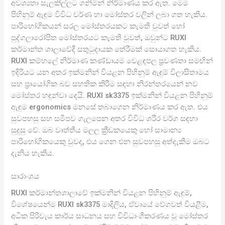
අවශ්‍යතා සැලකිල්ලට ගනිමින් නිර්මාණය කර ඇත. මෙම
පිහිනුම් ඇඳුම විවිධ වර්ණ හා මෝස්තර වලින් ලබා ගත හැකිය.
පාරිභෝගිකයන් සරල මෝස්තරයකට කැමති වුවත් හෝ
පුද්ගලාරෝපිත මෝස්තරයට කැමති වුවත්, ඔවුන්ට RUXI
කර්මාන්ත ශාලාවේදී සතුටුදායක තේරීමක් සොයාගත හැකිය.
RUXI කම්හලේ නිර්මාණ කණ්ඩායම වෙළඳපල ප්‍රවණතා සමඟින්
ඉදිරියට යන අතර ඉක්මනින් වියළන පිහිනුම් ඇඳුම් විලාසිතාමය
සහ ප්‍රායෝගික බව සහතික කිරීම සඳහා නිරන්තරයෙන් නව
මෝස්තර හඳුන්වා දෙයි. RUXI sk3375 ඉක්මනින් වියළන පිහිනුම්
ඇඳුම ergonomics මනසේ තබාගෙන නිර්මාණය කර ඇත. එය
සුවපහසු සහ සමීපව ගැලපෙන අතර විවිධ ශරීර වර්ග සඳහා
සුදුසු වේ. ඔබ වෘත්තීය මලල ක්‍රීඩකයෙකු හෝ සාමාන්‍ය
පාරිභෝගිකයෙකු වුවද, එය ගෙන එන සුවපහසු අත්දැකීම ඔබට
දැනිය හැකිය.
සාරාංශය
RUXI කර්මාන්තශාලාවේ ඉක්මනින් වියළන පිහිනුම් ඇඳුම්,
විශේෂයෙන්ම RUXI sk3375 මාදිලිය, ඒවායේ වේගවත් වියළීම,
අධික පිරිවැය කාර්ය සාධනය සහ විවිධාංගීකරණය වූ මෝස්තර