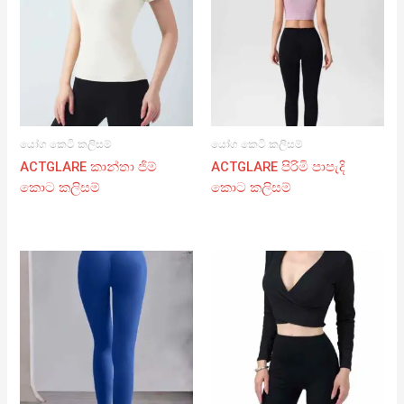
යෝග කෙටි කලිසම්
යෝග කෙටි කලිසම්
ACTGLARE කාන්තා ජිම්
ACTGLARE පිරිමි පාපැදි
කොට කලිසම්
කොට කලිසම්