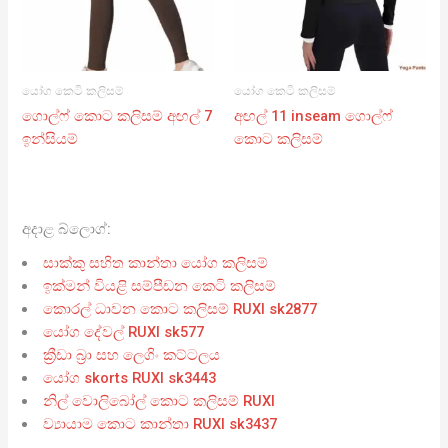
යෝග කෙටි කලිසම්
යෝග කෙටි කලිසම්
ගොල්ෆ් කොට කලිසම් අඟල් 7
අඟල් 11 inseam ගොල්ෆ්
ඉන්සියම්
කොට කලිසම්
අදාළ බ්ලොග්:
සාක්කු සහිත කාන්තා යෝග කලිසම්
ඉක්මන් වියළි සම්පීඩන කෙටි කලිසම්
කොරල් ධාවන කොට කලිසම් RUXI sk2877
යෝග දේවල් RUXI sk577
ක්‍රීඩා බ්‍රා සහ ලෙගිං කට්ටලය
යෝග skorts RUXI sk3443
නිල් වොලිබෝල් කොට කලිසම් RUXI
ව්‍යායාම කොට කාන්තා RUXI sk3437