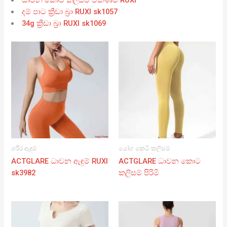
ධාවන කොට කලිසම් විකිණීම RUXI
දම් පාට ක්‍රීඩා බ්‍රා RUXI sk1057
34g ක්‍රීඩා බ්‍රා RUXI sk1069
ශරීර ඇඳුම්
යෝග කෙටි කලිසම්
ACTGLARE ධාවන ඇඳුම් RUXI
ACTGLARE ධාවන කොට
sk3982
කලිසම් පිරිමි