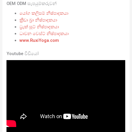
OEM ODM සැපයුම්කරුවන්
යෝග කලිසම් නිෂ්පාදකයා
ක්‍රීඩා බ්‍රා නිෂ්පාදකයා
ට්‍රැක් සූට් නිෂ්පාදකයා
ධාවන වෙස්ට් නිෂ්පාදකයා
www.RuxiYoga.com
Youtube වීඩියෝ