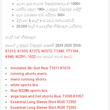
ලොව පුරා නැවත විකුණුම්කරුවන් 1000+
තේරීම සඳහා 180+ උණුසුම් විකුණුම් මාදිලි
සෑම වසරකම නව අයිතම 300+
මිලියන 5 කෑලි + ස්ථාවර ඉන්වෙන්ටරි
20,000 කෑලි + දෛනික නිෂ්පාදන ධාරිතාව
නැඟී එන නිෂ්පාදන
අපගේ උණුසුම් විකුණුම් ආකෘති 2024 2025 2026:
K1213
,
K1335
,
K1373
,
N2272
,
T1340
,
YT1164
,
K940
,
N2291
,
1522
සහ අපගේ තවත්
කඩේ
.
Insulated Ski Suit Ruxi T1611 K1610
running shorts men’s
mens running shorts
white sports bra
Ruxi N2286 sports bra
yoga tops and hot shorts Ruxi T1030 K1057
Essential Long Sleeve Shirt RUXI T2392
Essential Long Sleeve Shirt RUXI T2392