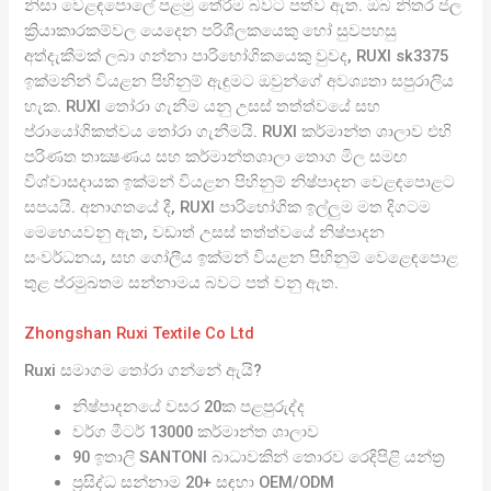
නිසා වෙළඳපොලේ පළමු තේරීම බවට පත්ව ඇත. ඔබ නිතර ජල
ක්‍රියාකාරකම්වල යෙදෙන පරිශීලකයෙකු හෝ සුවපහසු
අත්දැකීමක් ලබා ගන්නා පාරිභෝගිකයෙකු වුවද, RUXI sk3375
ඉක්මනින් වියළන පිහිනුම් ඇඳුමට ඔවුන්ගේ අවශ්‍යතා සපුරාලිය
හැක. RUXI තෝරා ගැනීම යනු උසස් තත්ත්වයේ සහ
ප්රායෝගිකත්වය තෝරා ගැනීමයි. RUXI කර්මාන්ත ශාලාව එහි
පරිණත තාක්‍ෂණය සහ කර්මාන්තශාලා තොග මිල සමඟ
විශ්වාසදායක ඉක්මන් වියළන පිහිනුම් නිෂ්පාදන වෙළඳපොළට
සපයයි. අනාගතයේ දී, RUXI පාරිභෝගික ඉල්ලුම මත දිගටම
මෙහෙයවනු ඇත, වඩාත් උසස් තත්ත්වයේ නිෂ්පාදන
සංවර්ධනය, සහ ගෝලීය ඉක්මන් වියළන පිහිනුම් වෙළෙඳපොළ
තුළ ප්රමුඛතම සන්නාමය බවට පත් වනු ඇත.
Zhongshan Ruxi Textile Co Ltd
Ruxi සමාගම තෝරා ගන්නේ ඇයි?
නිෂ්පාදනයේ වසර 20ක පළපුරුද්ද
වර්ග මීටර් 13000 කර්මාන්ත ශාලාව
90 ඉතාලි SANTONI බාධාවකින් තොරව රෙදිපිළි යන්ත්‍ර
ප්‍රසිද්ධ සන්නාම 20+ සඳහා OEM/ODM