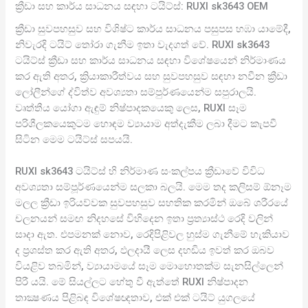
ක්‍රීඩා සහ කාර්ය සාධනය සඳහා ටයිට්ස්: RUXI sk3643 OEM
ක්‍රීඩා සුවපහසුව සහ විශිෂ්ට කාර්ය සාධනය පසුපස හඹා යාමේදී,
නිවැරදි ටයිට් තෝරා ගැනීම ඉතා වැදගත් වේ. RUXI sk3643
ටයිට්ස් ක්‍රීඩා සහ කාර්ය සාධනය සඳහා විශේෂයෙන් නිර්මාණය
කර ඇති අතර, ක්‍රියාකාරීත්වය සහ සුවපහසුව සඳහා නවීන ක්‍රීඩා
ලෝලීන්ගේ ද්විත්ව අවශ්‍යතා සම්පුර්ණයෙන්ම සපුරාලයි.
වෘත්තීය යෝගා ඇඳුම් නිෂ්පාදකයෙකු ලෙස, RUXI සෑම
පරිශීලකයෙකුටම හොඳම ව්‍යායාම අත්දැකීම ලබා දීමට කැපවී
සිටින මෙම ටයිට්ස් සපයයි.
RUXI sk3643 ටයිට්ස් හි නිර්මාණ සංකල්පය ක්‍රීඩාවේ විවිධ
අවශ්‍යතා සම්පූර්ණයෙන්ම සලකා බලයි. මෙම තද කලිසම් ඕනෑම
මලල ක්‍රීඩා ඉරියව්වක සුවපහසුව සහතික කරමින් ඔබේ ශරීරයේ
චලනයන් සමඟ නිදහසේ විහිදෙන ඉතා ප්‍රත්‍යාස්ථ රෙදි වලින්
සාදා ඇත. එපමනක් නොව, රෙදිපිළිවල හුස්ම ගැනීමේ හැකියාව
ද ප්‍රශස්ත කර ඇති අතර, ඵලදායී ලෙස දහඩිය ඉවත් කර ඔබව
වියළිව තබමින්, ව්‍යායාමයේ සෑම මොහොතක්ම සැනසිල්ලෙන්
පිරී යයි. මේ සියල්ලට හේතු වී ඇත්තේ RUXI නිෂ්පාදන
තාක්‍ෂණය පිළිබඳ විශේෂඥතාව, එක් එක් ටයිට් යුගලයේ