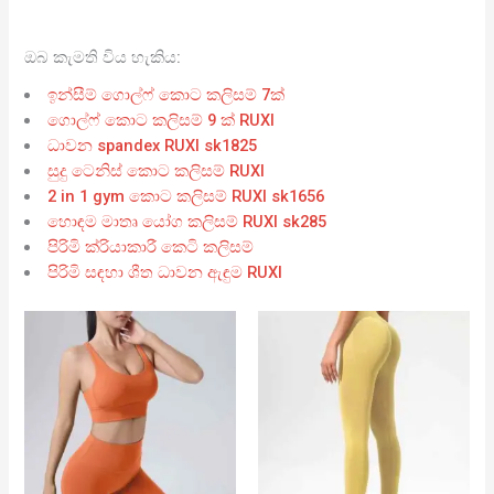
ඔබ කැමති විය හැකිය:
ඉන්සීම් ගොල්ෆ් කොට කලිසම් 7ක්
ගොල්ෆ් කොට කලිසම් 9 ක් RUXI
ධාවන spandex RUXI sk1825
සුදු ටෙනිස් කොට කලිසම් RUXI
2 in 1 gym කොට කලිසම් RUXI sk1656
හොඳම මාතෘ යෝග කලිසම් RUXI sk285
පිරිමි ක්රියාකාරී කෙටි කලිසම්
පිරිමි සඳහා ශීත ධාවන ඇඳුම RUXI