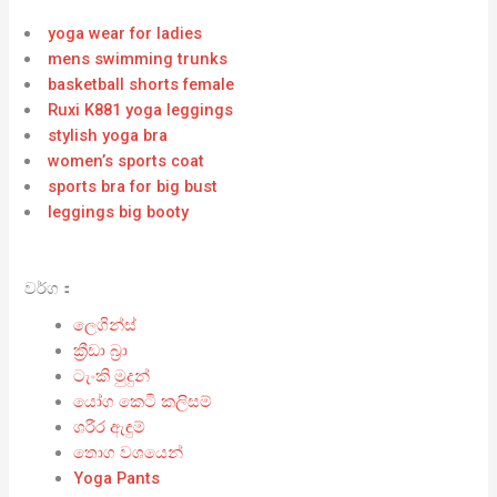
yoga wear for ladies
mens swimming trunks
basketball shorts female
Ruxi K881 yoga leggings
stylish yoga bra
women’s sports coat
sports bra for big bust
leggings big booty
වර්ග：
ලෙගින්ස්
ක්‍රීඩා බ්‍රා
ටැංකි මුදුන්
යෝග කෙටි කලිසම්
ශරීර ඇඳුම්
තොග වශයෙන්
Yoga Pants