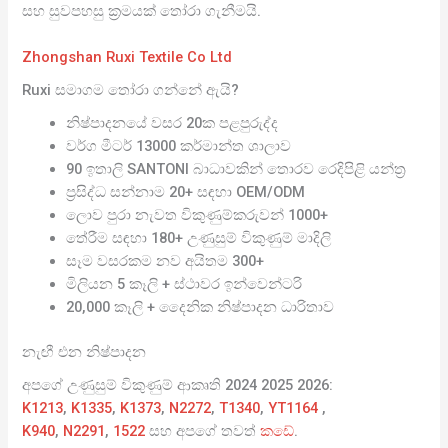
සහ සුවපහසු ක්‍රමයක් තෝරා ගැනීමයි.
Zhongshan Ruxi Textile Co Ltd
Ruxi සමාගම තෝරා ගන්නේ ඇයි?
නිෂ්පාදනයේ වසර 20ක පළපුරුද්ද
වර්ග මීටර් 13000 කර්මාන්ත ශාලාව
90 ඉතාලි SANTONI බාධාවකින් තොරව රෙදිපිළි යන්ත්‍ර
ප්‍රසිද්ධ සන්නාම 20+ සඳහා OEM/ODM
ලොව පුරා නැවත විකුණුම්කරුවන් 1000+
තේරීම සඳහා 180+ උණුසුම් විකුණුම් මාදිලි
සෑම වසරකම නව අයිතම 300+
මිලියන 5 කෑලි + ස්ථාවර ඉන්වෙන්ටරි
20,000 කෑලි + දෛනික නිෂ්පාදන ධාරිතාව
නැඟී එන නිෂ්පාදන
අපගේ උණුසුම් විකුණුම් ආකෘති 2024 2025 2026:
K1213
,
K1335
,
K1373
,
N2272
,
T1340
,
YT1164
,
K940
,
N2291
,
1522
සහ අපගේ තවත්
කඩේ
.