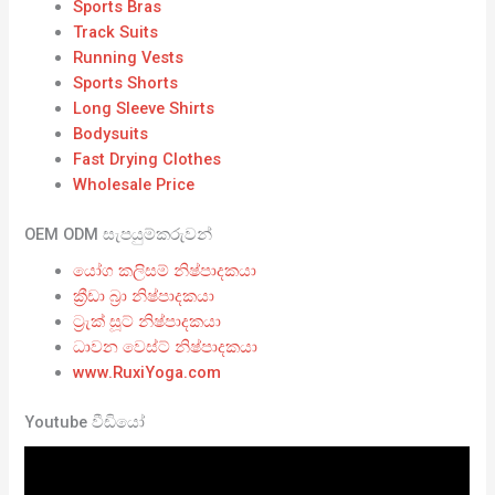
Sports Bras
Track Suits
Running Vests
Sports Shorts
Long Sleeve Shirts
Bodysuits
Fast Drying Clothes
Wholesale Price
OEM ODM සැපයුම්කරුවන්
යෝග කලිසම් නිෂ්පාදකයා
ක්‍රීඩා බ්‍රා නිෂ්පාදකයා
ට්‍රැක් සූට් නිෂ්පාදකයා
ධාවන වෙස්ට් නිෂ්පාදකයා
www.RuxiYoga.com
Youtube වීඩියෝ