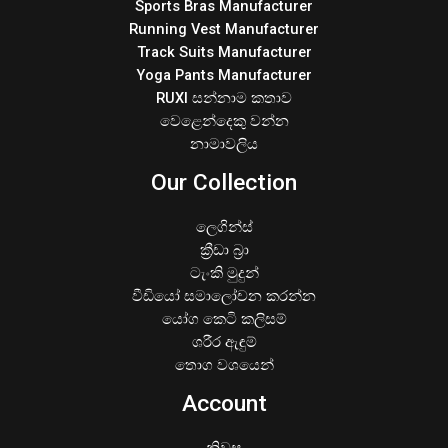
Sports Bras Manufacturer
Running Vest Manufacturer
Track Suits Manufacturer
Yoga Pants Manufacturer
RUXI සන්නාම කතාව
වෙළෙන්දෙකු වන්න
නාමාවලිය
Our Collection
ලෙගින්ස්
ක්‍රීඩා බ්‍රා
ටැංකි මුදුන්
වීඩියෝ සමාලෝචන කරන්න
යෝග කෙටි කලිසම්
ශරීර ඇඳුම්
තොග වශයෙන්
Account
නිවස