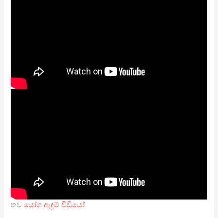
තව
යෝග ඇඳුම් වීඩියෝ