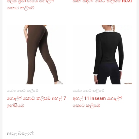
ප්ලස් ප්‍රමාණයේ ගොල්ෆ්
ස්කීං සඳහා කෙටි කලිසම් RUXI
කොට කලිසම්
යෝග කෙටි කලිසම්
යෝග කෙටි කලිසම්
ගොල්ෆ් කොට කලිසම් අඟල් 7
අඟල් 11 inseam ගොල්ෆ්
ඉන්සියම්
කොට කලිසම්
අදාළ බ්ලොග්: