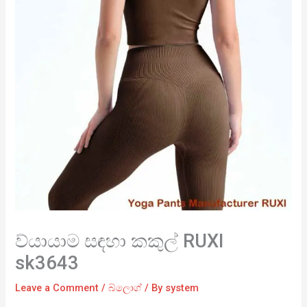
ව්යායාම සඳහා කකුල් RUXI
sk3643
Leave a Comment
/
බ්ලොග්
/ By
system