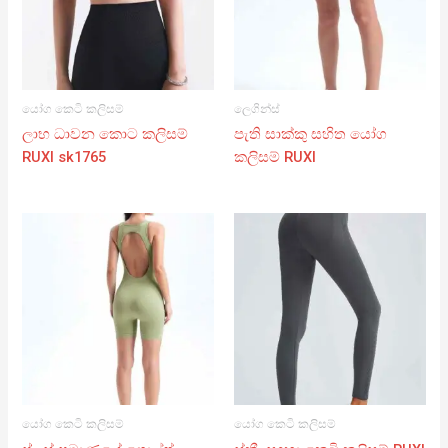
යෝග කෙටි කලිසම්
ලෙගින්ස්
ලාභ ධාවන කොට කලිසම්
පැති සාක්කු සහිත යෝග
RUXI sk1765
කලිසම් RUXI
යෝග කෙටි කලිසම්
යෝග කෙටි කලිසම්