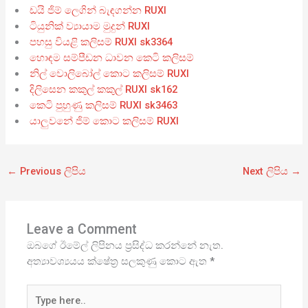
ඩයි ජිම් ලෙගින් බැඳගන්න RUXI
ටියුනික් ව්‍යායාම මුදුන් RUXI
පහසු වියළි කලිසම් RUXI sk3364
හොඳම සම්පීඩන ධාවන කෙටි කලිසම්
නිල් වොලිබෝල් කොට කලිසම් RUXI
දිලිසෙන කකුල් කකුල් RUXI sk162
කෙටි පුහුණු කලිසම් RUXI sk3463
යාලුවනේ ජිම් කොට කලිසම් RUXI
←
Previous ලිපිය
Next ලිපිය
→
Leave a Comment
ඔබගේ ඊමේල් ලිපිනය ප්‍රසිද්ධ කරන්නේ නැත.
අත්‍යාවශ්‍යයය ක්ෂේත්‍ර සලකුණු කොට ඇත
*
Type
here..