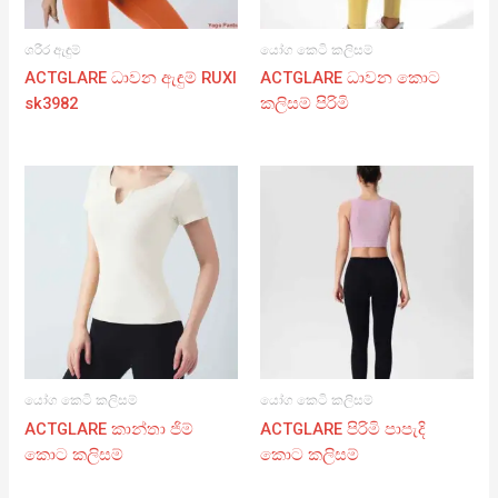
ශරීර ඇඳුම්
යෝග කෙටි කලිසම්
ACTGLARE ධාවන ඇඳුම් RUXI
ACTGLARE ධාවන කොට
sk3982
කලිසම් පිරිමි
යෝග කෙටි කලිසම්
යෝග කෙටි කලිසම්
ACTGLARE කාන්තා ජිම්
ACTGLARE පිරිමි පාපැදි
කොට කලිසම්
කොට කලිසම්