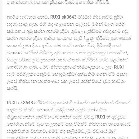
ගුණාත්මකභාවය සහ ක්‍රියාකාරිත්වය සහතික කිරීමයි.
කාර්ය සාධනය අනුව, RUXI sk3643 ටයිට්ස් නිසැකවම ක්‍රීඩා
සඳහා සාදා ඇත. එහි තද-ගැලපෙන සැලසුම මගින් මාංශ පේශි
කම්පනය අඩු කරන අතරම ක්‍රීඩා තුවාල ඇතිවීමේ අවදානම අඩු
කරන අතරම ක්‍රීඩා කාර්ය සාධනය වැඩි දියුණු කිරීමට ප්‍රමාණවත්
සහයක් ලබා දිය හැකිය. ඔබ යෝග කරන විට, දිවීමේදී හෝ
ව්‍යායාම කරමින් සිටියද, අවශ්‍ය සහය සහ සුවපහසුව සපයමින්,
සියලු වර්ගවල චලනයන් මනසේ තබා ගනිමින් මෙම ලෙගින්ස්
ගොඩනගා ඇත. මෙම නිෂ්පාදනයේ නිෂ්පාදකයා ලෙස, RUXI
සෑම පරිශීලකයෙකුටම හොඳම ක්‍රීඩා අත්දැකීම ගෙන ඒම සඳහා
උසස් නිෂ්පාදන තාක්ෂණය සහ උසස් තත්ත්වයේ ද්‍රව්‍ය භාවිතා
කරයි.
RUXI sk3643 ටයිට්ස් වල තවත් විශේෂත්වයක් වන්නේ ඒවායේ
කල්පැවැත්මයි. බොහෝ සේදිමෙන් පසුව හෝ අධික
තීව්‍රතාවයකින් යුත් ව්‍යායාමයකින් පසුව වුවද, RUXI හි අමුද්‍රව්‍ය
තෝරාගැනීමේ දැඩි පාලනයට සහ විශිෂ්ට නිෂ්පාදන තාක්‍ෂණයට
ස්තුතිවන්ත වන්නට, මෙම තද කලිසම්වලට ඒවායේ මුල්
ගුණාත්මක භාවය සහ කාර්ය සාධනය පවත්වා ගත හැක. මෙය