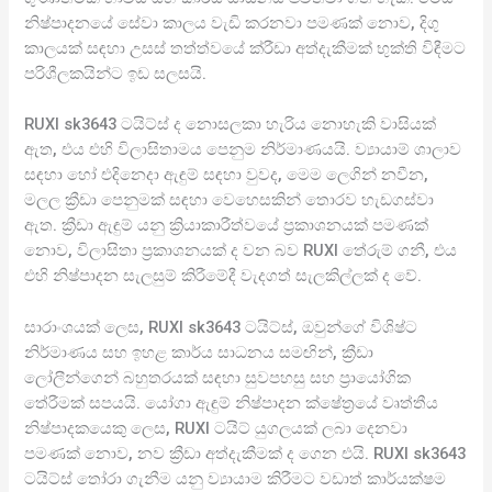
නිෂ්පාදනයේ සේවා කාලය වැඩි කරනවා පමණක් නොව, දිගු
කාලයක් සඳහා උසස් තත්ත්වයේ ක්රීඩා අත්දැකීමක් භුක්ති විඳීමට
පරිශීලකයින්ට ඉඩ සලසයි.
RUXI sk3643 ටයිට්ස් ද නොසලකා හැරිය නොහැකි වාසියක්
ඇත, එය එහි විලාසිතාමය පෙනුම නිර්මාණයයි. ව්‍යායාම් ශාලාව
සඳහා හෝ එදිනෙදා ඇඳුම් සඳහා වුවද, මෙම ලෙගින් නවීන,
මලල ක්‍රීඩා පෙනුමක් සඳහා වෙහෙසකින් තොරව හැඩගස්වා
ඇත. ක්‍රීඩා ඇඳුම් යනු ක්‍රියාකාරීත්වයේ ප්‍රකාශනයක් පමණක්
නොව, විලාසිතා ප්‍රකාශනයක් ද වන බව RUXI තේරුම් ගනී, එය
එහි නිෂ්පාදන සැලසුම් කිරීමේදී වැදගත් සැලකිල්ලක් ද වේ.
සාරාංශයක් ලෙස, RUXI sk3643 ටයිට්ස්, ඔවුන්ගේ විශිෂ්ට
නිර්මාණය සහ ඉහළ කාර්ය සාධනය සමඟින්, ක්‍රීඩා
ලෝලීන්ගෙන් බහුතරයක් සඳහා සුවපහසු සහ ප්‍රායෝගික
තේරීමක් සපයයි. යෝගා ඇඳුම් නිෂ්පාදන ක්ෂේත්‍රයේ වෘත්තීය
නිෂ්පාදකයෙකු ලෙස, RUXI ටයිට් යුගලයක් ලබා දෙනවා
පමණක් නොව, නව ක්‍රීඩා අත්දැකීමක් ද ගෙන එයි. RUXI sk3643
ටයිට්ස් තෝරා ගැනීම යනු ව්‍යායාම කිරීමට වඩාත් කාර්යක්ෂම