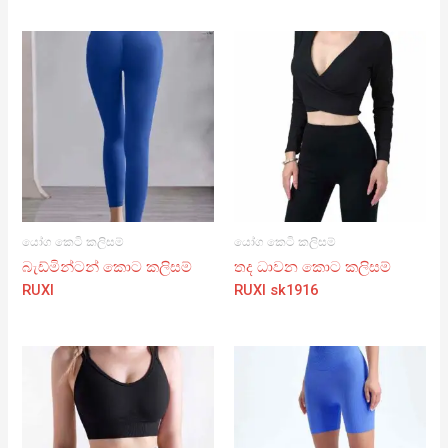
යෝග කෙටි කලිසම්
යෝග කෙටි කලිසම්
බැඩ්මින්ටන් කොට කලිසම්
තද ධාවන කොට කලිසම්
RUXI
RUXI sk1916