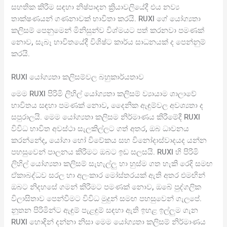
සහතික කිරීම සඳහා නිෂ්පාදන ක්‍රියාවලියේදී එය නව්‍ය
තාක්ෂණයන් ගණනාවක් භාවිතා කරයි. RUXI ගේ යෝග්‍යතා
කලිසම් පෙනුමෙන් මිනිසුන්ව විශ්මයට පත් කරනවා පමණක්
නොව, සැබෑ භාවිතයේදී විශිෂ්ට කාර්ය සාධනයක් ද පෙන්නුම්
කරයි.
RUXI යෝග්‍යතා කලිසම්වල බහුකාර්යතාව
මෙම RUXI පිරිමි ලිහිල් යෝග්‍යතා කලිසම් ව්‍යායාම ශාලාවේ
භාවිතය සඳහා පමණක් නොව, දෛනික ඇඳුම්වල අවශ්‍යතා ද
සපුරාලයි. මෙම යෝග්‍යතා කලිසම නිර්මාණය කිරීමේදී RUXI
විවිධ භාවිත අවස්ථා සැලකිල්ලට ගත් අතර, ඔබ ධාවනය
කරන්නේද, යෝගා හෝ විවේකය සහ විනෝදාස්වාදයද යන්න
පහසුවෙන් පාලනය කිරීමට ඔබට ඉඩ සලසයි. RUXI හි පිරිමි
ලිහිල් යෝග්‍යතා කලිසම් සැහැල්ලු හා හුස්ම ගත හැකි රෙදි සමඟ
ඒකාබද්ධව සරල හා අලංකාර මෝස්තරයක් ඇති අතර එමඟින්
ඔබට නිදහසේ ගමන් කිරීමට පමණක් නොව, ඔබේ පුද්ගලික
විලාසිතාව පෙන්වීමට විවිධ මුදුන් සමඟ පහසුවෙන් ගැලපේ.
නූතන පිරිමින්ට ඇඳුම් පැළඳුම් සඳහා ඇති ඉහළ ඉල්ලුම ගැන
RUXI හොඳින් දන්නා නිසා මෙම යෝග්‍යතා කලිසම් නිර්මාණය