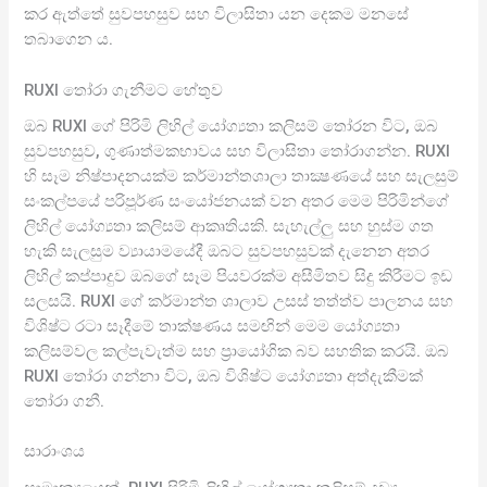
කර ඇත්තේ සුවපහසුව සහ විලාසිතා යන දෙකම මනසේ
තබාගෙන ය.
RUXI තෝරා ගැනීමට හේතුව
ඔබ RUXI ගේ පිරිමි ලිහිල් යෝග්‍යතා කලිසම් තෝරන විට, ඔබ
සුවපහසුව, ගුණාත්මකභාවය සහ විලාසිතා තෝරාගන්න. RUXI
හි සෑම නිෂ්පාදනයක්ම කර්මාන්තශාලා තාක්‍ෂණයේ සහ සැලසුම්
සංකල්පයේ පරිපූර්ණ සංයෝජනයක් වන අතර මෙම පිරිමින්ගේ
ලිහිල් යෝග්‍යතා කලිසම් ආකෘතියකි. සැහැල්ලු සහ හුස්ම ගත
හැකි සැලසුම ව්‍යායාමයේදී ඔබට සුවපහසුවක් දැනෙන අතර
ලිහිල් කප්පාදුව ඔබගේ සෑම පියවරක්ම අසීමිතව සිදු කිරීමට ඉඩ
සලසයි. RUXI ගේ කර්මාන්ත ශාලාව උසස් තත්ත්ව පාලනය සහ
විශිෂ්ට රටා සෑදීමේ තාක්ෂණය සමඟින් මෙම යෝග්‍යතා
කලිසම්වල කල්පැවැත්ම සහ ප්‍රායෝගික බව සහතික කරයි. ඔබ
RUXI තෝරා ගන්නා විට, ඔබ විශිෂ්ට යෝග්‍යතා අත්දැකීමක්
තෝරා ගනී.
සාරාංශය