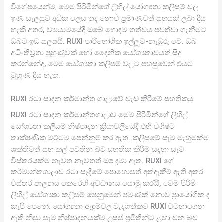
විශේෂයෙන්ම, මෙම පිරිමින්ගේ ලිහිල් යෝග්‍යතා කලිසම් වල
ඉණ සැලසුම අධික ලෙස තද නොවී ප්‍රමාණවත් සහයක් ලබා දිය
හැකි අතර, ව්‍යායාමයේදී ඔබේ හොඳම තත්වය පවත්වා ගැනීමට
ඔබට ඉඩ සලසයි. RUXI පාරිභෝගික ඉල්ලුම-නැඹුරු වේ. ඔබ
අධි-තීව්‍රතා පුහුණුවක් හෝ දෛනික යෝග්‍යතාවයක් සිදු
කරන්නේද, මෙම යෝග්‍යතා කලිසම් වලට පහසුවෙන් එයට
මුහුණ දිය හැක.
RUXI රටා සාදන කර්මාන්ත ශාලාවේ වැඩ කිරීමේ සහතිකය
RUXI රටා සාදන කර්මාන්තශාලාව මෙම පිරිමින්ගේ ලිහිල්
යෝග්‍යතා කලිසම් නිෂ්පාදන ක්‍රියාවලියේදී එහි විශිෂ්ට
තාක්ෂණික මට්ටම පෙන්නුම් කර ඇත. කලිසමේ සෑම මැහුමක්ම
ශක්තිමත් සහ කල් පවතින බව සහතික කිරීම සඳහා සෑම
විස්තරයක්ම නැවත නැවතත් ඔප දමා ඇත. RUXI ගේ
කර්මාන්තශාලාව රටා සෑදීමේ පොහොසත් අත්දැකීම් ඇති අතර
විස්තර පාලනය කෙරෙහි අවධානය යොමු කරයි, මෙම පිරිමි
ලිහිල් යෝග්‍යතා කලිසම් පෙනුමෙන් පමණක් නොව ප්‍රායෝගික ද
කැපී පෙනේ. යෝග්‍යතා ඇඳුම්වල වැදගත්කම RUXI වටහාගෙන
ඇති නිසා සෑම නිෂ්පාදනයක්ම උසස් ප්‍රමිතීන්ට ළඟා වන බව