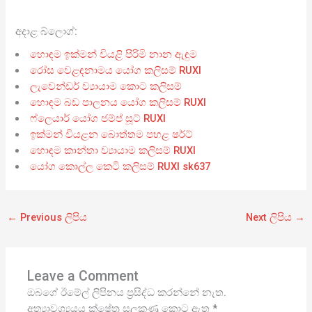
අදාළ බ්ලොග්:
හොඳම ඉක්මන් වියළි පිරිමි නාන ඇඳුම
රෝස වෙළඳනාමය යෝග කලිසම් RUXI
ලැවෙන්ඩර් ව්‍යායාම කොට කලිසම්
හොඳම බඩ පාලනය යෝග කලිසම් RUXI
ෆ්ලෙයාර් යෝග ජම්ප් සූට් RUXI
ඉක්මන් වියළන බොත්තම පහළ ෂර්ට්
හොඳම කාන්තා ව්‍යායාම කලිසම් RUXI
යෝග කොල්ල කෙටි කලිසම් RUXI sk637
←
Previous ලිපිය
Next ලිපිය
→
Leave a Comment
ඔබගේ ඊමේල් ලිපිනය ප්‍රසිද්ධ කරන්නේ නැත.
අත්‍යාවශ්‍යයය ක්ෂේත්‍ර සලකුණු කොට ඇත
*