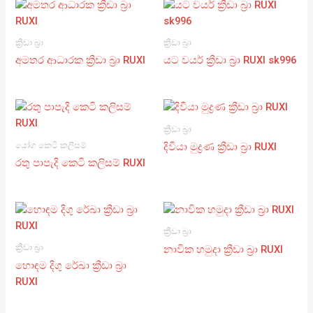
ක්‍රීඩා බ්‍රා
ක්‍රීඩා බ්‍රා
අමතර ආධාරක ක්‍රීඩා බ්‍රා RUXI
යට වයර් ක්‍රීඩා බ්‍රා RUXI sk996
ක්‍රීඩා බ්‍රා
යෝග කෙටි කලිසම්
දිවියා මුද්‍රණ ක්‍රීඩා බ්‍රා RUXI
රතු පාපැදි කෙටි කලිසම් RUXI
ක්‍රීඩා බ්‍රා
ක්‍රීඩා බ්‍රා
නාවික හමුදා ක්‍රීඩා බ්‍රා RUXI
හොඳම දිගු රේඛා ක්‍රීඩා බ්‍රා
RUXI