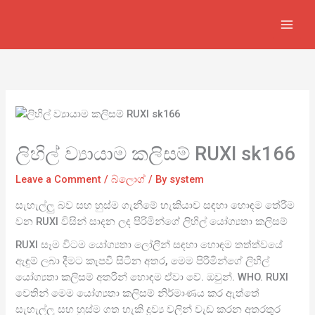
Skip
to
content
ලිහිල් ව්‍යායාම කලිසම් RUXI sk166
Leave a Comment
/
බ්ලොග්
/ By
system
සැහැල්ලු බව සහ හුස්ම ගැනීමේ හැකියාව සඳහා හොඳම තේරීම
වන RUXI විසින් සාදන ලද පිරිමින්ගේ ලිහිල් යෝග්‍යතා කලිසම්
RUXI සෑම විටම යෝග්‍යතා ලෝලීන් සඳහා හොඳම තත්ත්වයේ
ඇඳුම් ලබා දීමට කැපවී සිටින අතර, මෙම පිරිමින්ගේ ලිහිල්
යෝග්‍යතා කලිසම් අතරින් හොඳම ඒවා වේ. ඔවුන්. WHO. RUXI
වෙතින් මෙම යෝග්‍යතා කලිසම් නිර්මාණය කර ඇත්තේ
සැහැල්ලු සහ හුස්ම ගත හැකි ද්‍රව්‍ය වලින් වැඩ කරන අතරතුර