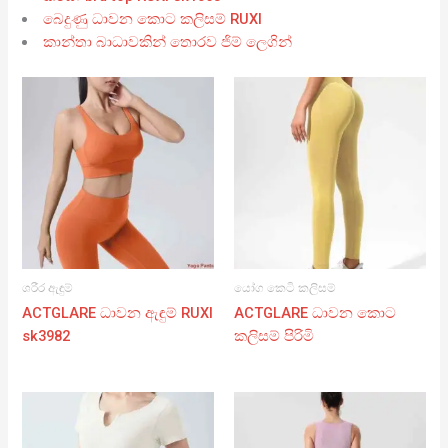
බෙදුණු ධාවන කොට කලිසම් RUXI
කාන්තා බාධාවකින් තොරව ජිම් ලෙගින්
ශරීර ඇඳුම්
යෝග කෙටි කලිසම්
ACTGLARE ධාවන ඇඳුම් RUXI
ACTGLARE ධාවන කොට
sk3982
කලිසම් පිරිමි