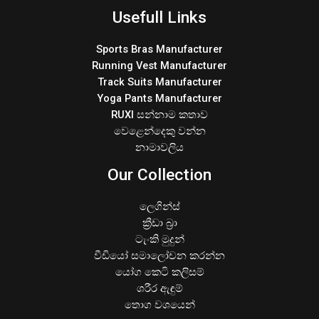
Usefull Links
Sports Bras Manufacturer
Running Vest Manufacturer
Track Suits Manufacturer
Yoga Pants Manufacturer
RUXI සන්නාම කතාව
වෙළෙන්දෙකු වන්න
නාමාවලිය
Our Collection
ලෙගින්ස්
ක්‍රීඩා බ්‍රා
ටැංකි මුදුන්
වීඩියෝ සමාලෝචන කරන්න
යෝග කෙටි කලිසම්
ශරීර ඇඳුම්
තොග වශයෙන්