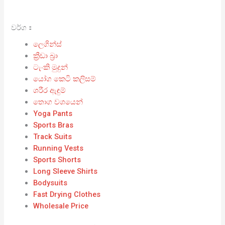
වර්ග：
ලෙගින්ස්
ක්‍රීඩා බ්‍රා
ටැංකි මුදුන්
යෝග කෙටි කලිසම්
ශරීර ඇඳුම්
තොග වශයෙන්
Yoga Pants
Sports Bras
Track Suits
Running Vests
Sports Shorts
Long Sleeve Shirts
Bodysuits
Fast Drying Clothes
Wholesale Price