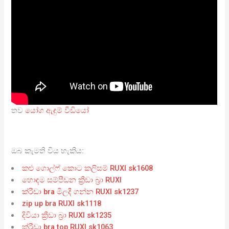
තව
යෝග ඇඳුම් වීඩියෝ
ඔබ කැමති විය හැකිය:
කළු ගොල්ෆ් කොට කලිසම් RUXI sk1608
හොඳම සම්පීඩන ක්‍රීඩා බ්‍රා RUXI
ක්රීඩා bra මිලදී ගන්න RUXI sk1237
zip up bra RUXI sk1118
දිවියා ක්‍රීඩා බ්‍රා RUXI sk1235
ක්රීඩා bra top RUXI sk1063