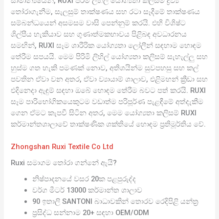
සාමාන්‍යයෙන්, RUXI පිරිමි ලිහිල් යෝග්‍යතා කලිසම් ද්‍රව්‍ය
තෝරාගැනීම, සැලසුම් තාක්ෂණය සහ රටා සෑදීමේ තාක්ෂණය
සම්බන්ධයෙන් අසමසම වාසි පෙන්නුම් කරයි. එහි විශිෂ්ට
ශිල්පීය හැකියාව සහ ගුණාත්මකභාවය පිළිබඳ අවධාරනය
සමඟින්, RUXI සෑම ශාරීරික යෝග්‍යතා ලෝලීන් සඳහාම හොඳම
තේරීම සපයයි. මෙම පිරිමි ලිහිල් යෝග්‍යතා කලිසම් සැහැල්ලු සහ
හුස්ම ගත හැකි පමණක් නොව, අතිශයින්ම සුවපහසු සහ කල්
පවතින ඒවා වන අතර, ඒවා ව්‍යායාම් ශාලාව, එළිමහන් ක්‍රීඩා සහ
එදිනෙදා ඇඳුම් සඳහා ඔබේ හොඳම තේරීම බවට පත් කරයි. RUXI
සෑම පාරිභෝගිකයෙකුටම වඩාත්ම පරිපූර්ණ පැළඳීමේ අත්දැකීම
ගෙන ඒමට කැපවී සිටින අතර, මෙම යෝග්‍යතා කලිසම් RUXI
කර්මාන්තශාලාවේ තාක්ෂණික ශක්තියේ හොඳම ප්‍රතිමූර්තිය වේ.
Zhongshan Ruxi Textile Co Ltd
Ruxi සමාගම තෝරා ගන්නේ ඇයි?
නිෂ්පාදනයේ වසර 20ක පළපුරුද්ද
වර්ග මීටර් 13000 කර්මාන්ත ශාලාව
90 ඉතාලි SANTONI බාධාවකින් තොරව රෙදිපිළි යන්ත්‍ර
ප්‍රසිද්ධ සන්නාම 20+ සඳහා OEM/ODM