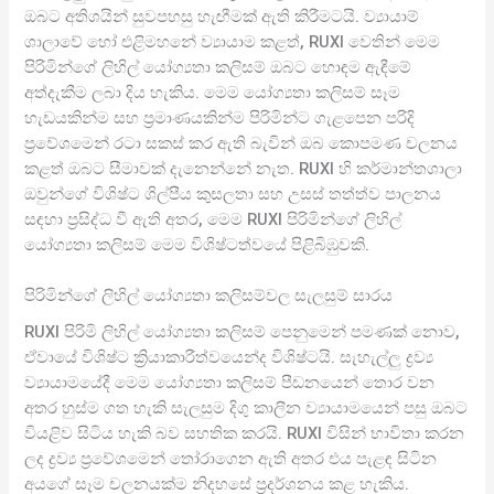
ඔබට අතිශයින් සුවපහසු හැඟීමක් ඇති කිරීමටයි. ව්‍යායාම්
ශාලාවේ හෝ එළිමහනේ ව්‍යායාම කළත්, RUXI වෙතින් මෙම
පිරිමින්ගේ ලිහිල් යෝග්‍යතා කලිසම් ඔබට හොඳම ඇඳීමේ
අත්දැකීම ලබා දිය හැකිය. මෙම යෝග්‍යතා කලිසම් සෑම
හැඩයකින්ම සහ ප්‍රමාණයකින්ම පිරිමින්ට ගැළපෙන පරිදි
ප්‍රවේශමෙන් රටා සකස් කර ඇති බැවින් ඔබ කොපමණ චලනය
කළත් ඔබට සීමාවක් දැනෙන්නේ නැත. RUXI හි කර්මාන්තශාලා
ඔවුන්ගේ විශිෂ්ට ශිල්පීය කුසලතා සහ උසස් තත්ත්ව පාලනය
සඳහා ප්‍රසිද්ධ වී ඇති අතර, මෙම RUXI පිරිමින්ගේ ලිහිල්
යෝග්‍යතා කලිසම් මෙම විශිෂ්ටත්වයේ පිළිබිඹුවකි.
පිරිමින්ගේ ලිහිල් යෝග්‍යතා කලිසම්වල සැලසුම් සාරය
RUXI පිරිමි ලිහිල් යෝග්‍යතා කලිසම් පෙනුමෙන් පමණක් නොව,
ඒවායේ විශිෂ්ට ක්‍රියාකාරීත්වයෙන්ද විශිෂ්ටයි. සැහැල්ලු ද්‍රව්‍ය
ව්‍යායාමයේදී මෙම යෝග්‍යතා කලිසම් පීඩනයෙන් තොර වන
අතර හුස්ම ගත හැකි සැලසුම දිගු කාලීන ව්‍යායාමයෙන් පසු ඔබට
වියළිව සිටිය හැකි බව සහතික කරයි. RUXI විසින් භාවිතා කරන
ලද ද්‍රව්‍ය ප්‍රවේශමෙන් තෝරාගෙන ඇති අතර එය පැළඳ සිටින
අයගේ සෑම චලනයක්ම නිදහසේ ප්‍රදර්ශනය කළ හැකිය.