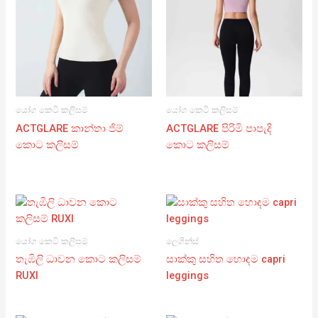
යෝග කෙටි කලිසම්
යෝග කෙටි කලිසම්
ACTGLARE කාන්තා ජිම්
ACTGLARE පිරිමි පාපැදි
කොට කලිසම්
කොට කලිසම්
යෝග කෙටි කලිසම්
ලෙගින්ස්
තැඹිලි ධාවන කොට කලිසම්
සාක්කු සහිත හොඳම capri
RUXI
leggings