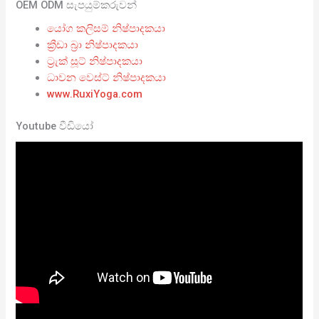
OEM ODM සැපයුම්කරුවන්
යෝග කලිසම් නිෂ්පාදකයා
ක්‍රීඩා බ්‍රා නිෂ්පාදකයා
ට්‍රැක් සූට් නිෂ්පාදකයා
ධාවන වෙස්ට් නිෂ්පාදකයා
www.RuxiYoga.com
Youtube වීඩියෝ