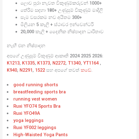
ලොව පුරා නැවත විකුණුම්කරුවන් 1000+
තේරීම සඳහා 180+ උණුසුම් විකුණුම් මාදිලි
සෑම වසරකම නව අයිතම 300+
මිලියන 5 කෑලි + ස්ථාවර ඉන්වෙන්ටරි
20,000 කෑලි + දෛනික නිෂ්පාදන ධාරිතාව
නැඟී එන නිෂ්පාදන
අපගේ උණුසුම් විකුණුම් ආකෘති 2024 2025 2026:
K1213
,
K1335
,
K1373
,
N2272
,
T1340
,
YT1164
,
K940
,
N2291
,
1522
සහ අපගේ තවත්
කඩේ
.
good running shorts
breastfeeding sports bra
running vest women
Ruxi YFO74 Sports Bra
Ruxi YFO49A
yoga leggings
Ruxi YF002 leggings
High-Waisted Yoga Pants