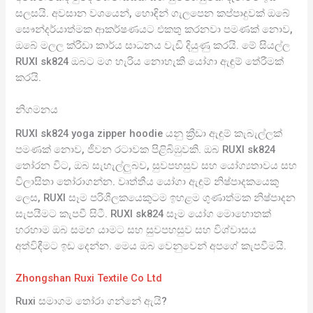
සලසයි. අවසාන වශයෙන්, හොඳින් ගැලපෙන කප්පාදුවක් ඔබේ
සෞන්දර්යාත්මක ආකර්ෂණයට එකතු කරනවා පමණක් නොව,
ඔබේ මලල ක්රීඩා කාර්ය සාධනය වැඩි දියුණු කරයි. මේ සියල්ල
RUXI sk824 ඔබට මග හැරිය නොහැකි යෝගා ඇඳුම් තේරීමක්
කරයි.
නිගමනය
RUXI sk824 yoga zipper hoodie යනු ක්‍රීඩා ඇඳුම් කැබැල්ලක්
පමණක් නොව, ජීවන රටාවක පිළිබිඹුවකි. ඔබ RUXI sk824
තෝරන විට, ඔබ සැහැල්ලුබව, සුවපහසුව සහ යෝග්‍යතාවය සහ
විලාසිතා තෝරාගන්න. වෘත්තීය යෝගා ඇඳුම් නිෂ්පාදකයෙකු
ලෙස, RUXI සෑම පරිශීලකයෙකුටම ඉහළම ගුණාත්මක නිෂ්පාදන
සැපයීමට කැපවී සිටී. RUXI sk824 සෑම යෝග මොහොතක්
හරහාම ඔබ සමඟ යාමට සහ සුවපහසුව සහ විශ්වාසය
අත්විඳීමට ඉඩ දෙන්න. මෙය ඔබ වෙනුවෙන් අපගේ කැපවීමයි.
Zhongshan Ruxi Textile Co Ltd
Ruxi සමාගම තෝරා ගන්නේ ඇයි?