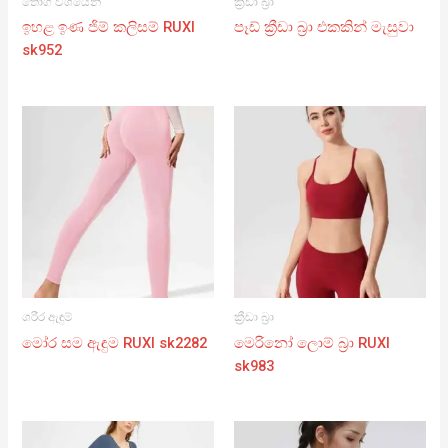
තොග වශයෙන්
ක්‍රීඩා බ්‍රා
ඉහළ ඉණ ජිම් කලිසම් RUXI
පෑඩ් ක්‍රීඩා බ්‍රා එකකින් මැසුවා
sk952
ශරීර ඇඳුම්
ක්‍රීඩා බ්‍රා
මෝර සම ඇඳුම RUXI sk2282
මෙරිනෝ ලොම් බ්‍රා RUXI
sk983