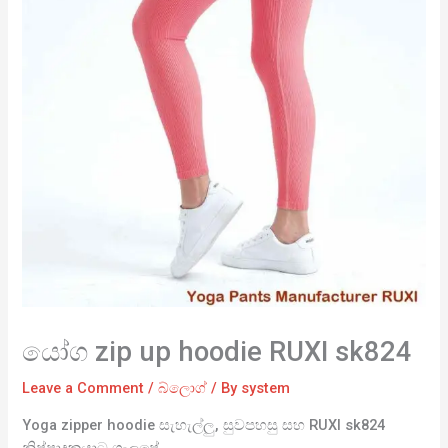
යෝග zip up hoodie RUXI sk824
Leave a Comment
/
බ්ලොග්
/ By
system
Yoga zipper hoodie සැහැල්ලු, සුවපහසු සහ RUXI sk824
නිෂ්පාදකයාට ගැලපේ