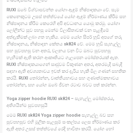
RUXI ඔබේ විශ්වාසවන්ත යෝගා ඇඳුම් නිෂ්පාදකයා වේ. සෑම
කෙනෙකුටම උසස් තත්ත්වයේ යෝග ඇඳුම් නිර්මාණය කිරීම සහ
නිෂ්පාදනය කිරීම කෙරෙහි අපි අවධානය යොමු කරමු. යෝගා
ලෝලීන්ට සුව පහසු මෙන්ම විලාසිතාවක් වන පැළඳීමේ
අත්දැකීමක් ලබා ගත හැකිය. මෙම යෝග සිපර් හූඩි අපගේ තරු
නිෂ්පාදනය, නිෂ්පාදන කේතය sk824 වේ. මෙම හුඩි සැහැල්ලු
සහ සුවපහසු වන අතර, චලනය වන විට ඔබට සුවපහසු
හැඟීමක් ඇති කරන ආකෘතියට ගැලපෙන මෝස්තරයක් ඇත.
RUXI නිෂ්පාදකයාගෙන් සෘජුවම විකුණන අතර, අතරමැදි සබැඳි
සඳහා ඇති අවශ්‍යතාවය ඉවත් කර දැරිය හැකි මිල ගණන් සහතික
කරයි. RUXI තෝරන්න, වෘත්තීයභාවය සහ ගුණාත්මකභාවය
තෝරන්න, සහ යෝග ඔබේ ජීවන රටාව බවට පත් කරන්න.
Yoga zipper hoodie RUXI sk824 – සැහැල්ලු මෝස්තරය,
අතිශයින්ම සුවපහසුයි
මෙම RUXI sk824 Yoga zipper hoodie සැහැල්ලු බව සහ
සුවපහසුව එහි මූලික සැලසුම් සංකල්පය ලෙස නිර්මාණය කර
ඇති අතර උසස් තත්ත්වයේ රෙදි භාවිතා කරයි. යෝග හෝ