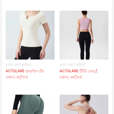
යෝග කෙටි කලිසම්
යෝග කෙටි කලිසම්
ACTGLARE කාන්තා ජිම්
ACTGLARE පිරිමි පාපැදි
කොට කලිසම්
කොට කලිසම්