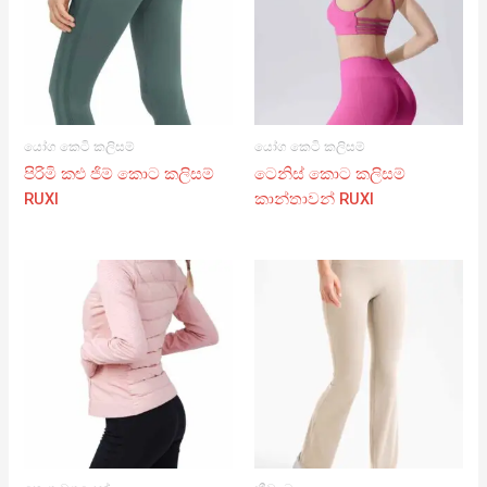
යෝග කෙටි කලිසම්
යෝග කෙටි කලිසම්
පිරිමි කළු ජිම් කොට කලිසම්
ටෙනිස් කොට කලිසම්
RUXI
කාන්තාවන් RUXI