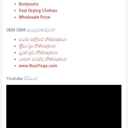
Bodysuits
Fast Drying Clothes
Wholesale Price
OEM ODM සැපයුම්කරුවන්
යෝග කලිසම් නිෂ්පාදකයා
ක්‍රීඩා බ්‍රා නිෂ්පාදකයා
ට්‍රැක් සූට් නිෂ්පාදකයා
ධාවන වෙස්ට් නිෂ්පාදකයා
www.RuxiYoga.com
Youtube වීඩියෝ