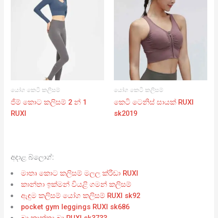
යෝග කෙටි කලිසම්
යෝග කෙටි කලිසම්
ජිම් කොට කලිසම් 2 න් 1
කෙටි ටෙනිස් සායක් RUXI
RUXI
sk2019
අදාළ බ්ලොග්:
මාතෘ කොට කලිසම් මලල ක්රීඩා RUXI
කාන්තා ඉක්මන් වියළි ගමන් කලිසම්
ඇඳුම කලිසම් යෝග කලිසම් RUXI sk92
pocket gym leggings RUXI sk686