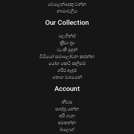
වෙළෙන්දෙකු වන්න
නාමාවලිය
Our Collection
ලෙගින්ස්
ක්‍රීඩා බ්‍රා
ටැංකි මුදුන්
වීඩියෝ සමාලෝචන කරන්න
යෝග කෙටි කලිසම්
ශරීර ඇඳුම්
තොග වශයෙන්
Account
නිවස
සාප්පු යන්න
අපි ගැන
අමතන්න
බ්ලොග්