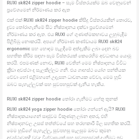
RUXI sk824 zipper hoodie – සෑම විස්තරයක්ම ඔබ වෙනුවෙන්
ප්‍රවේශමෙන් නිර්මාණය කර ඇත
එක් එක් RUXI sk824 zipper hoodie කිසිදු විස්තරයකින් තොරව,
ද්‍රව්‍ය තෝරාගැනීමේ සිට නිෂ්පාදනය දක්වා ප්‍රවේශමෙන්
නිර්මාණය කර ඇත. එය RUXI ගේ ගුණාත්මකභාවය ලුහුබැඳීම
පිළිබිඹු නොකරයි. අපගේ නිර්මාණ කණ්ඩායම RUXI sk824
ergonomic සහ හොඳම පැළඳීමේ අත්දැකීම ලබා දෙන බව
සහතික කිරීම සඳහා සෑම විස්තරයක් කෙරෙහිම අවධානය යොමු
කරයි. එපමණක් නොව, RUXI වෙතින් මෙම නිෂ්පාදනය විවිධ
ක්‍රීඩා අවස්ථා ද සැලකිල්ලට ගනී. එය ගෘහස්ථ යෝග පන්තියක
වේවා හෝ එළිමහනේ උදෑසන ධාවනයක වේවා, මෙම හූඩි
ඔබට සැහැල්ලුවක් සහ සුවපහසුවක් දැනිය හැකිය.
RUXI sk824 zipper hoodie තෝරා ගැනීමට හේතු තුනක්
RUXI sk824 yoga zipper hoodie තෝරා ගන්නේ ඇයි? RUXI
නිෂ්පාදකයාගෙන් සෘජුවම විකුණනු ලබන අතර, එහි
නිෂ්පාදනවල උසස් තත්ත්වයේ සහ තරඟකාරී මිල සහතික කරයි.
මෙම හූඩිගේ සැහැල්ලු, සුවපහසු සැලසුම ඔබට කුමන
අවස්ථාවකදී වුවද විශ්වාසයක් සහ සුවපහසුවක් දැනීමට ඉඩ