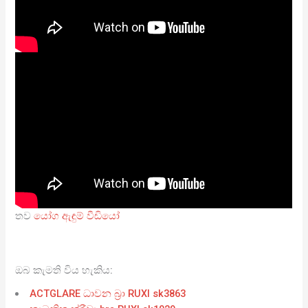
තව
යෝග ඇඳුම් වීඩියෝ
ඔබ කැමති විය හැකිය:
ACTGLARE ධාවන බ්‍රා RUXI sk3863