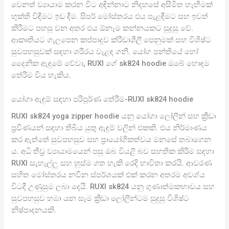
වෙනත් ව්‍යායාම කරන විට අඳින්නාට නිදහසේ අසීමිත හැඟීමක්
භුක්ති විඳීමට ඉඩ දීම. සිපර් මෝස්තරය එය පැළඳීමට සහ ඉවත්
කිරීමට පහසු වන අතර එය ඕනෑම කන්නයකට සුදුසු වේ.
ආකෘතියට ගැලපෙන කප්පාදුව ක්රීඩාශීලී පෙනුමක් සහ විශිෂ්ට
සුවපහසුවක් සඳහා ශරීරය වැළඳ ගනී. යෝග පන්තියේ හෝ
දෛනික ඇඳුමේ වේවා, RUXI ගේ sk824 hoodie ඔබේ හොඳම
තේරීම විය හැකිය.
යෝගා ඇඳුම් සඳහා පරිපූර්ණ තේරීම-RUXI sk824 hoodie
RUXI sk824 yoga zipper hoodie යනු යෝගා ලෝලීන් සහ ක්‍රීඩා
ප්‍රවීණයන් සඳහා තිබිය යුතු ඇඳුම් වලින් එකකි. එය නිර්මාණය
කර ඇත්තේ සුවපහසුව සහ ප්‍රායෝගිකත්වය මනසේ තබාගෙන
ය. අධි තීව්‍ර ව්‍යායාමයෙන් පසු ඔබ වියළි බව සහතික කිරීම සඳහා
RUXI සැහැල්ලු සහ හුස්ම ගත හැකි රෙදි භාවිතා කරයි. ආවරණ
සහිත මෝස්තරය නවීන ස්පර්ශයක් එක් කරන අතරම අවශ්ය
විටදී උණුසුම ලබා දෙයි. RUXI sk824 යනු ගුණාත්මකභාවය සහ
සුවපහසුව හඹා යන සෑම ක්‍රීඩා ලෝලීන්ටම සුදුසු විශිෂ්ට
නිෂ්පාදනයකි.