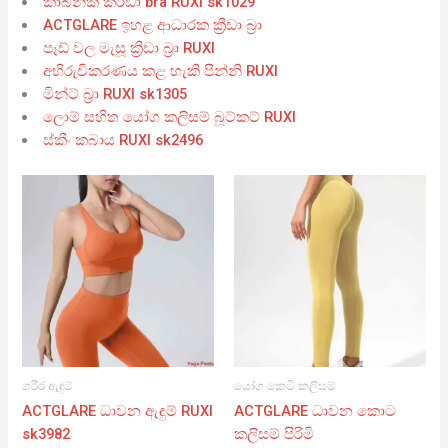
කාබනික ක්රීඩා bra RUXI sk1029
ACTGLARE ඉහළ ආධාරක ක්‍රීඩා බ්‍රා
පෑඩ් වල මැසූ ක්‍රීඩා බ්‍රා RUXI
අභිරුචිකරණය කළ හැකි පින්නි RUXI
මින්ට් බ්‍රා RUXI sk1305
ලොම් සහිත යෝග කලිසම් බූට්කට් RUXI
ස්කීං කබාය RUXI sk2496
ශරීර ඇඳුම්
යෝග කෙටි කලිසම්
ACTGLARE ධාවන ඇඳුම් RUXI
ACTGLARE ධාවන කොට
sk3982
කලිසම් පිරිමි