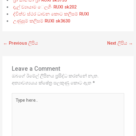
බ්‍රා කාන්තා බ්‍රා RUXI sk3733
දැල් ව්‍යායාම ෙලගිං RUXI sk202
ද්විත්ව ස්ථර ධාවන කොට කලිසම් RUXI
උණුසුම් කලිසම් RUXI sk3630
←
Previous ලිපිය
Next ලිපිය
→
Leave a Comment
ඔබගේ ඊමේල් ලිපිනය ප්‍රසිද්ධ කරන්නේ නැත.
අත්‍යාවශ්‍යයය ක්ෂේත්‍ර සලකුණු කොට ඇත
*
Type
here..