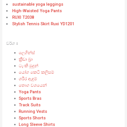
sustainable yoga leggings
High-Waisted Yoga Pants
RUXI T2038
Stylish Tennis Skirt Ruxi YD1201
වර්ග：
ලෙගින්ස්
ක්‍රීඩා බ්‍රා
ටැංකි මුදුන්
යෝග කෙටි කලිසම්
ශරීර ඇඳුම්
තොග වශයෙන්
Yoga Pants
Sports Bras
Track Suits
Running Vests
Sports Shorts
Long Sleeve Shirts