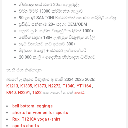
නිෂ්පාදනයේ වසර 20ක පළපුරුද්ද
වර්ග මීටර් 13000 කර්මාන්ත ශාලාව
90 ඉතාලි SANTONI බාධාවකින් තොරව රෙදිපිළි යන්ත්‍ර
ප්‍රසිද්ධ සන්නාම 20+ සඳහා OEM/ODM
ලොව පුරා නැවත විකුණුම්කරුවන් 1000+
තේරීම සඳහා 180+ උණුසුම් විකුණුම් මාදිලි
සෑම වසරකම නව අයිතම 300+
මිලියන 5 කෑලි + ස්ථාවර ඉන්වෙන්ටරි
20,000 කෑලි + දෛනික නිෂ්පාදන ධාරිතාව
නැඟී එන නිෂ්පාදන
අපගේ උණුසුම් විකුණුම් ආකෘති 2024 2025 2026:
K1213
,
K1335
,
K1373
,
N2272
,
T1340
,
YT1164
,
K940
,
N2291
,
1522
සහ අපගේ තවත්
කඩේ
.
bell bottom leggings
shorts for women for sports
Ruxi T1210A yoga t-shirt
sports shorts