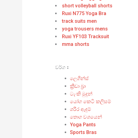
short volleyball shorts
Ruxi N775 Yoga Bra
track suits men
yoga trousers mens
Ruxi YF103 Tracksuit
mma shorts
වර්ග：
ලෙගින්ස්
ක්‍රීඩා බ්‍රා
ටැංකි මුදුන්
යෝග කෙටි කලිසම්
ශරීර ඇඳුම්
තොග වශයෙන්
Yoga Pants
Sports Bras