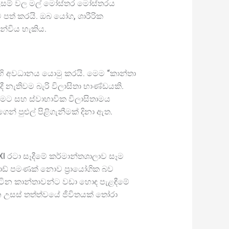
 කලිසම් වල මල් මෝස්තර මෝස්තරය
පත් කරයි. ඔබ යෝග, ශාරීරික
න්විය හැකිය.
ෙහි අවධානය යොමු කරයි. මෙම “කාන්තා
දී නැතිවම බැරි විලාසිතා භාණ්ඩයකි.
ැනීමට සහ ස්වාභාවික විලාසිතාමය
් පුළුල් පිළිගැනීමක් දිනා ඇත.
UXI රටා සෑදීමේ කර්මාන්තශාලාව සෑම
ඩ් පමණක් නොව ප්‍රායෝගික බව
 සිටින කාන්තාවන්ට වඩා හොඳ පැළඳීමේ
 උසස් තත්ත්වයේ ජීවිතයක් තෝරා