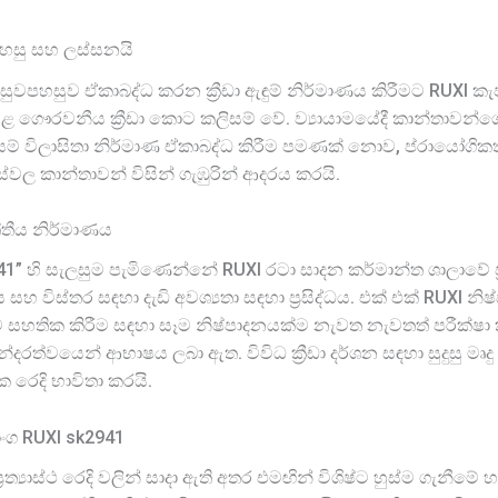
වපහසු සහ ලස්සනයි
වපහසුව ඒකාබද්ධ කරන ක්‍රීඩා ඇඳුම් නිර්මාණය කිරීමට RUXI කැ
ළ ගෞරවනීය ක්‍රීඩා කොට කලිසම් වේ. ව්‍යායාමයේදී කාන්තාවන්ග
ිසම් විලාසිතා නිර්මාණ ඒකාබද්ධ කිරීම පමණක් නොව, ප්රායෝගි
වල කාන්තාවන් විසින් ගැඹුරින් ආදරය කරයි.
්තීය නිර්මාණය
k2941” හි සැලසුම පැමිණෙන්නේ RUXI රටා සාදන කර්මාන්ත ශාලාවේ ප
 සහ විස්තර සඳහා දැඩි අවශ්‍යතා සඳහා ප්‍රසිද්ධය. එක් එක් RUX
බව සහතික කිරීම සඳහා සෑම නිෂ්පාදනයක්ම නැවත නැවතත් පරීක්ෂා ක
ත්වයෙන් ආභාෂය ලබා ඇත. විවිධ ක්‍රීඩා දර්ශන සඳහා සුදුසු මෘදු හා 
ක රෙදි භාවිතා කරයි.
ාංග RUXI sk2941
්‍රත්‍යාස්ථ රෙදි වලින් සාදා ඇති අතර එමඟින් විශිෂ්ට හුස්ම ගැනී