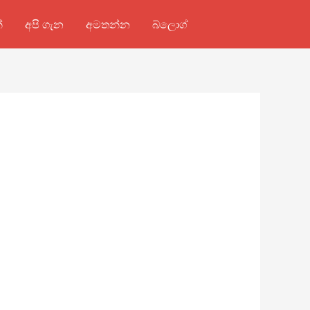
්
අපි ගැන
අමතන්න
බ්ලොග්