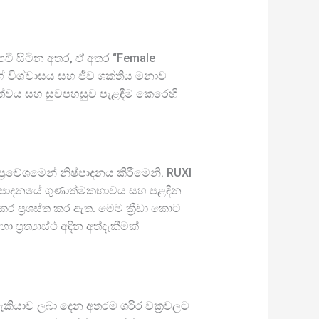
පවී සිටින අතර, ඒ අතර “Female
ේ විශ්වාසය සහ ජීව ශක්තිය මනාව
කත්වය සහ සුවපහසුව පැළඳීම කෙරෙහි
්‍රවේශමෙන් නිෂ්පාදනය කිරීමෙනි. RUXI
I නිෂ්පාදනයේ ගුණාත්මකභාවය සහ පළඳින
ර ප්‍රශස්ත කර ඇත. මෙම ක්‍රීඩා කොට
ප්‍රත්‍යාස්ථ අඳින අත්දැකීමක්
මේ හැකියාව ලබා දෙන අතරම ශරීර වක්‍රවලට