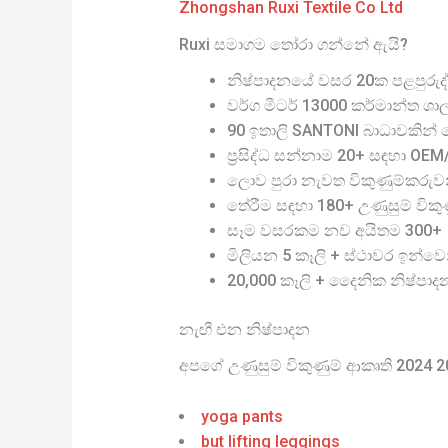
Zhongshan Ruxi Textile Co Ltd
Ruxi සමාගම තෝරා ගන්නේ ඇයි?
නිෂ්පාදනයේ වසර 20ක පළපුරුද්
වර්ග මීටර් 13000 කර්මාන්ත ශා
90 ඉතාලි SANTONI බාධාවකින් තො
ප්‍රසිද්ධ සන්නාම 20+ සඳහා OE
ලොව පුරා නැවත විකුණුම්කරුව
තේරීම සඳහා 180+ උණුසුම් විකුණු
සෑම වසරකම නව අයිතම 300+
මිලියන 5 කෑලි + ස්ථාවර ඉන්වෙ
20,000 කෑලි + දෛනික නිෂ්පාද
නැඟී එන නිෂ්පාදන
අපගේ උණුසුම් විකුණුම් ආකෘති 2024 
yoga pants
but lifting leggings