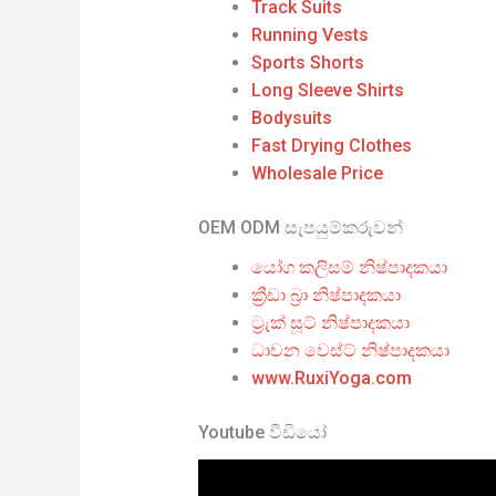
Track Suits
Running Vests
Sports Shorts
Long Sleeve Shirts
Bodysuits
Fast Drying Clothes
Wholesale Price
OEM ODM සැපයුම්කරුවන්
යෝග කලිසම් නිෂ්පාදකයා
ක්‍රීඩා බ්‍රා නිෂ්පාදකයා
ට්‍රැක් සූට් නිෂ්පාදකයා
ධාවන වෙස්ට් නිෂ්පාදකයා
www.RuxiYoga.com
Youtube වීඩියෝ