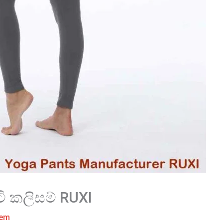
ි කලිසම් RUXI
tem