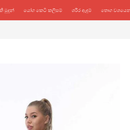
කි මුදුන්
යෝග කෙටි කලිසම්
ශරීර ඇඳුම්
තොග වශයෙන