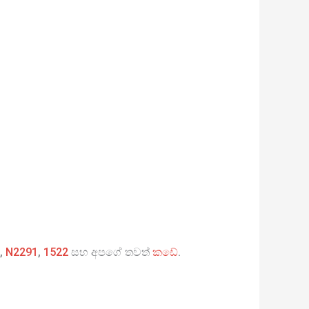
,
N2291
,
1522
සහ අපගේ තවත්
කඩේ
.