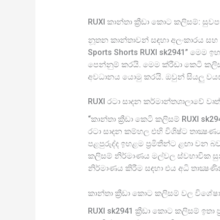
RUXI කාන්තා ක්‍රීඩා කොට කලිසම්: සු
නූතන කාන්තාවන් සඳහා අලංකාරය සහ සු
Sports Shorts RUXI sk2941” මෙම ඉහ
පෙන්නුම් කරයි. මෙම ක්රීඩා කෙටි කල
අවධානය යොමු කරයි. ඔවුන් සියලු වයස්
RUXI රටා සාදන කර්මාන්තශාලාවේ වෘත
“කාන්තා ක්‍රීඩා කෙටි කලිසම් RUXI s
රටා සාදන කම්හල එහි විශිෂ්ට තාක්‍ෂණය
පළපුරුද්ද ඉහළම ප්‍රමිතීන්ට ළඟා වන 
කලිසම් නිර්මාණය මල්වල ස්වභාවික සුන්දර
නිර්මාණය කිරීම සඳහා එය අධි තාක්‍ෂණි
කාන්තා ක්‍රීඩා කොට කලිසම් වල විශේෂ
RUXI sk2941 ක්‍රීඩා කොට කලිසම් ඉතා ප