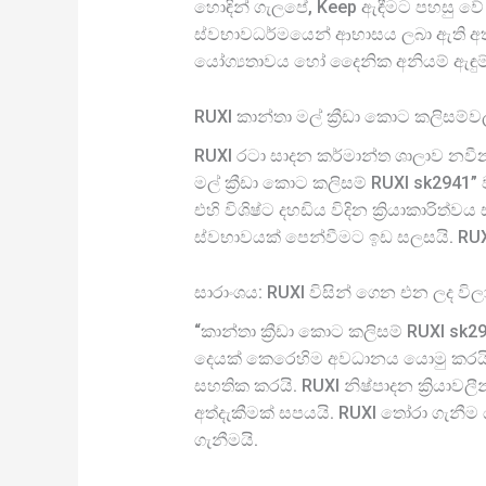
හොඳින් ගැලපේ, Keep ඇඳීමට පහසු වේ ව
ස්වභාවධර්මයෙන් ආභාසය ලබා ඇති අතර,
යෝග්‍යතාවය හෝ දෛනික අනියම් ඇඳුම් 
RUXI කාන්තා මල් ක්‍රීඩා කොට කලිසම්
RUXI රටා සාදන කර්මාන්ත ශාලාව නවීන
මල් ක්‍රීඩා කොට කලිසම් RUXI sk2941”
එහි විශිෂ්ට දහඩිය විදින ක්‍රියාකාරි
ස්වභාවයක් පෙන්වීමට ඉඩ සලසයි. RUXI 
සාරාංශය: RUXI විසින් ගෙන එන ලද විලාස
“කාන්තා ක්‍රීඩා කොට කලිසම් RUXI sk2
දෙයක් කෙරෙහිම අවධානය යොමු කරයි 
සහතික කරයි. RUXI නිෂ්පාදන ක්‍රියාව
අත්දැකීමක් සපයයි. RUXI තෝරා ගැනී
ගැනීමයි.