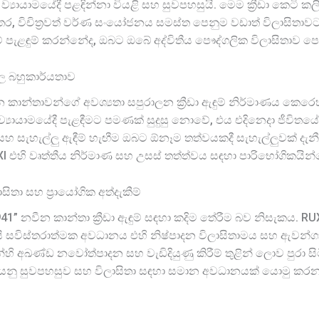
්‍යායාමයේදී පළඳින්නා වියළි සහ සුවපහසුයි. මෙම ක්‍රීඩා කෙටි
 විචිත්‍රවත් වර්ණ සංයෝජනය සමස්ත පෙනුම වඩාත් විලාසිතාවට 
පැළඳුම් කරන්නේද, ඔබට ඔබේ අද්විතීය පෞද්ගලික විලාසිතාව පෙ
වල බහුකාර්යතාව
 කාන්තාවන්ගේ අවශ්‍යතා සපුරාලන ක්‍රීඩා ඇඳුම් නිර්මාණය කෙර
 ව්‍යායාමයේදී පැළඳීමට පමණක් සුදුසු නොවේ, එය එදිනෙදා ජීවිතයේ
ත්වය සහ සැහැල්ලු ඇඳීම් හැඟීම ඔබට ඕනෑම තත්වයකදී සැහැල්ලුවක් ද
එහි වෘත්තීය නිර්මාණ සහ උසස් තත්ත්වය සඳහා පාරිභෝගිකයින්ගෙන
ිතා සහ ප්‍රායෝගික අත්දැකීම්
941” නවීන කාන්තා ක්‍රීඩා ඇඳුම් සඳහා කදිම තේරීම බව නිසැකය. R
සවිස්තරාත්මක අවධානය එහි නිෂ්පාදන විලාසිතාමය සහ ඇවන්ගා
ලීන්හි අඛණ්ඩ නවෝත්පාදන සහ වැඩිදියුණු කිරීම් තුළින් ලොව පුරා
ම යනු සුවපහසුව සහ විලාසිතා සඳහා සමාන අවධානයක් යොමු කරන