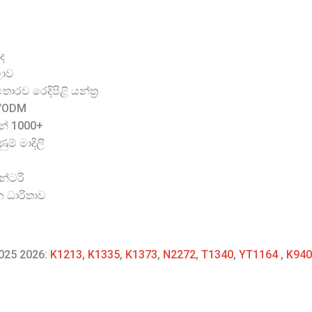
ද
ලාව
රව රෙදිපිළි යන්ත්‍ර
M/ODM
න් 1000+
ම් මාදිලි
න්ටරි
න ධාරිතාව
2025 2026:
K1213
,
K1335
,
K1373
,
N2272
,
T1340
,
YT1164
,
K940