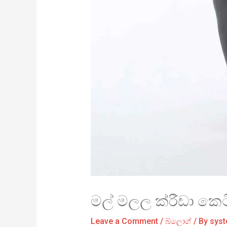
මල් මලල ක්රීඩා කෙට
Leave a Comment
/
බ්ලොග්
/ By
sys