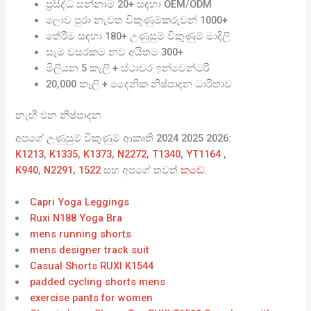
ප්‍රසිද්ධ සන්නාම 20+ සඳහා OEM/ODM
ලොව පුරා නැවත විකුණුම්කරුවන් 1000+
තේරීම සඳහා 180+ උණුසුම් විකුණුම් මාදිලි
සෑම වසරකම නව අයිතම 300+
මිලියන 5 කෑලි + ස්ථාවර ඉන්වෙන්ටරි
20,000 කෑලි + දෛනික නිෂ්පාදන ධාරිතාව
නැඟී එන නිෂ්පාදන
අපගේ උණුසුම් විකුණුම් ආකෘති 2024 2025 2026:
K1213
,
K1335
,
K1373
,
N2272
,
T1340
,
YT1164
,
K940
,
N2291
,
1522
සහ අපගේ තවත්
කඩේ
.
Capri Yoga Leggings
Ruxi N188 Yoga Bra
mens running shorts
mens designer track suit
Casual Shorts RUXI K1544
padded cycling shorts mens
exercise pants for women