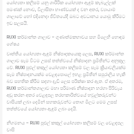
යෝග්‍යතා කලිසම් යනු ශාරීරික යෝග්‍යතා ඇඳුම් කැබැල්ලක්
පමණක් නොව, විලාසිතා භාණ්ඩයක් ද වන අතර, ව්‍යායාම්
ශාලාවේ හෝ එදිනෙදා ජීවිතයේදී ඔබට අවධානය යොමු කිරීමට
ඉඩ සලසයි.
RUXI කර්මාන්ත ශාලාව – ගුණාත්මකභාවය සහ මිලෙහි හොඳම
ශේෂය
වෘත්තීය යෝග්‍යතා ඇඳුම් නිෂ්පාදකයෙකු ලෙස, RUXI කර්මාන්ත
ශාලාව සෑම විටම උසස් තත්ත්වයේ නිෂ්පාදන ප්‍රමිතීන්ට අනුකූල
වේ. RUXI පුළුල් කකුල් යෝග්‍යතා කලිසම් වල සෑම ක්‍රියාවලියක්ම
සෑම නිෂ්පාදනයක්ම වෙළඳපොලේ ඉහළ ප්‍රමිතීන් සපුරාලිය හැකි
බව සහතික කිරීම සඳහා දැඩි ලෙස පරීක්ෂා කර ඇත. ඒ අතරම,
RUXI කර්මාන්තශාලාව මහා පරිමාණ නිෂ්පාදන හරහා පිරිවැය
අඩු කරන අතර වෙළඳපල තරඟකාරිත්වයේ හවුල්කරුවන්ට
වාසියක් ලබා දෙමින් සහකරුවන්ට තොග මිලට මෙම උසස්
තත්ත්වයේ යෝග්‍යතා ඇඳුම් ලබා දෙයි.
නිගමනය – RUXI පුළුල් කකුල් යෝග්‍යතා කලිසම් වල වෙළඳපල
වාසි