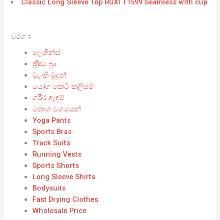
Classic Long Sleeve Top RUXI T1599 Seamless with cup
වර්ග：
ලෙගින්ස්
ක්‍රීඩා බ්‍රා
ටැංකි මුදුන්
යෝග කෙටි කලිසම්
ශරීර ඇඳුම්
තොග වශයෙන්
Yoga Pants
Sports Bras
Track Suits
Running Vests
Sports Shorts
Long Sleeve Shirts
Bodysuits
Fast Drying Clothes
Wholesale Price