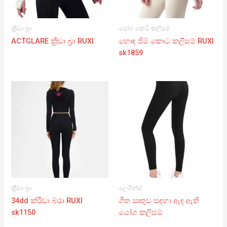
ක්‍රීඩා බ්‍රා
යෝග කෙටි කලිසම්
ACTGLARE ක්‍රීඩා බ්‍රා RUXI
හොඳ ජිම් කොට කලිසම් RUXI
sk1859
ක්‍රීඩා බ්‍රා
ලෙගින්ස්
34dd ක්රීඩා බ්රා RUXI
ශීත ඍතුව සඳහා ඇඳ ඇති
sk1150
යෝග කලිසම්