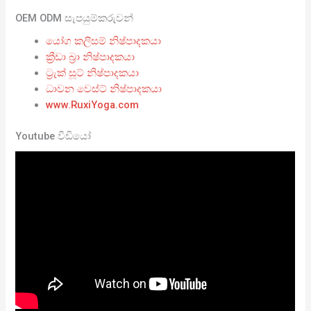
OEM ODM සැපයුම්කරුවන්
යෝග කලිසම් නිෂ්පාදකයා
ක්‍රීඩා බ්‍රා නිෂ්පාදකයා
ට්‍රැක් සූට් නිෂ්පාදකයා
ධාවන වෙස්ට් නිෂ්පාදකයා
www.RuxiYoga.com
Youtube වීඩියෝ