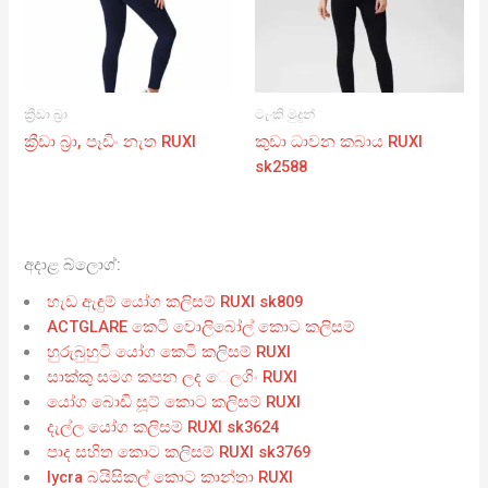
ක්‍රීඩා බ්‍රා
ටැංකි මුදුන්
ක්‍රීඩා බ්‍රා, පෑඩිං නැත RUXI
කුඩා ධාවන කබාය RUXI
sk2588
අදාළ බ්ලොග්:
හැඩ ඇඳුම් යෝග කලිසම් RUXI sk809
ACTGLARE කෙටි වොලිබෝල් කොට කලිසම්
හුරුබුහුටි යෝග කෙටි කලිසම් RUXI
සාක්කු සමග කපන ලද ෙලගිං RUXI
යෝග බොඩි සූට් කොට කලිසම් RUXI
දැල්ල යෝග කලිසම් RUXI sk3624
පාද සහිත කොට කලිසම් RUXI sk3769
lycra බයිසිකල් කොට කාන්තා RUXI