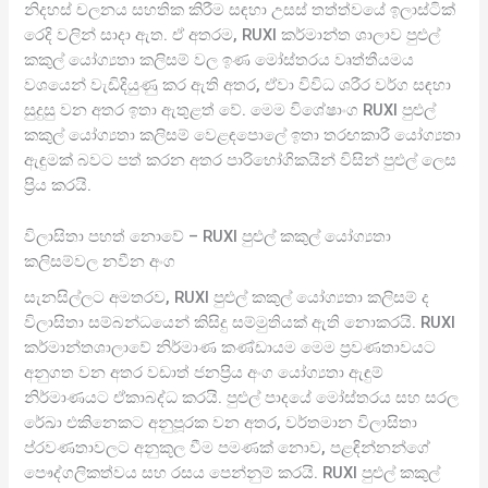
නිදහස් චලනය සහතික කිරීම සඳහා උසස් තත්ත්වයේ ඉලාස්ටික්
රෙදි වලින් සාදා ඇත. ඒ අතරම, RUXI කර්මාන්ත ශාලාව පුළුල්
කකුල් යෝග්‍යතා කලිසම් වල ඉණ මෝස්තරය වෘත්තීයමය
වශයෙන් වැඩිදියුණු කර ඇති අතර, ඒවා විවිධ ශරීර වර්ග සඳහා
සුදුසු වන අතර ඉතා ඇතුළත් වේ. මෙම විශේෂාංග RUXI පුළුල්
කකුල් යෝග්‍යතා කලිසම් වෙළඳපොලේ ඉතා තරඟකාරී යෝග්‍යතා
ඇඳුමක් බවට පත් කරන අතර පාරිභෝගිකයින් විසින් පුළුල් ලෙස
ප්‍රිය කරයි.
විලාසිතා පහත් නොවේ – RUXI පුළුල් කකුල් යෝග්‍යතා
කලිසම්වල නවීන අංග
සැනසිල්ලට අමතරව, RUXI පුළුල් කකුල් යෝග්‍යතා කලිසම් ද
විලාසිතා සම්බන්ධයෙන් කිසිදු සම්මුතියක් ඇති නොකරයි. RUXI
කර්මාන්තශාලාවේ නිර්මාණ කණ්ඩායම මෙම ප්‍රවණතාවයට
අනුගත වන අතර වඩාත් ජනප්‍රිය අංග යෝග්‍යතා ඇඳුම්
නිර්මාණයට ඒකාබද්ධ කරයි. පුළුල් පාදයේ මෝස්තරය සහ සරල
රේඛා එකිනෙකට අනුපූරක වන අතර, වර්තමාන විලාසිතා
ප්රවණතාවලට අනුකූල වීම පමණක් නොව, පළඳින්නන්ගේ
පෞද්ගලිකත්වය සහ රසය පෙන්නුම් කරයි. RUXI පුළුල් කකුල්