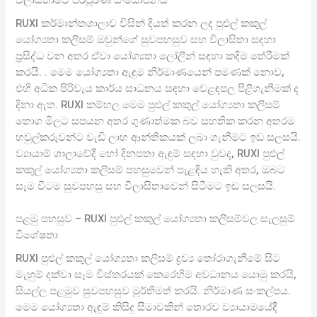
RUXI කර්මාන්තශාලාව විසින් දියත් කරන ලද පුළුල් කකුල්
යෝග්‍යතා කලිසම් ඔවුන්ගේ සුවපහසුව සහ විලාසිතා සඳහා
ප්‍රසිද්ධ වන අතර ඒවා යෝග්‍යතා ලෝලීන් සඳහා කදිම තේරීමක්
කරයි. . මෙම යෝග්‍යතා ඇඳුම නිර්මාණයෙන් පමණක් නොව,
එහි අධික පිරිවැය කාර්ය සාධනය සඳහා වෙළඳපල පිළිගැනීමක් ද
දිනා ඇත. RUXI කම්හල මෙම පුළුල් කකුල් යෝග්‍යතා කලිසම්
තොග මිලට සපයන අතර ගුණාත්මක බව සහතික කරන අතරම
හවුල්කරුවන්ට වැඩි ලාභ ආන්තිකයක් ලබා ගැනීමට ඉඩ සලසයි.
ව්‍යායාම් ශාලාවේදී හෝ දිනපතා ඇඳුම් සඳහා වුවද, RUXI පුළුල්
කකුල් යෝග්‍යතා කලිසම් පහසුවෙන් පැළඳිය හැකි අතර, ඔබට
සෑම විටම සුවපහසු සහ විලාසිතාවෙන් සිටීමට ඉඩ සලසයි.
පළමු පහසුව – RUXI පුළුල් කකුල් යෝග්‍යතා කලිසම්වල සැලසුම්
විශේෂතා
RUXI පුළුල් කකුල් යෝග්‍යතා කලිසම් ද්‍රව්‍ය තෝරාගැනීමේ සිට
මැහුම් දක්වා සෑම විස්තරයක් කෙරෙහිම අවධානය යොමු කරයි,
සියල්ල පළමුව සුවපහසුව මූර්තිමත් කරයි. නිර්මාණ සංකල්පය.
මෙම යෝග්‍යතා ඇඳුම් කිසිදු සීමාවකින් තොරව ව්‍යායාමයේදී