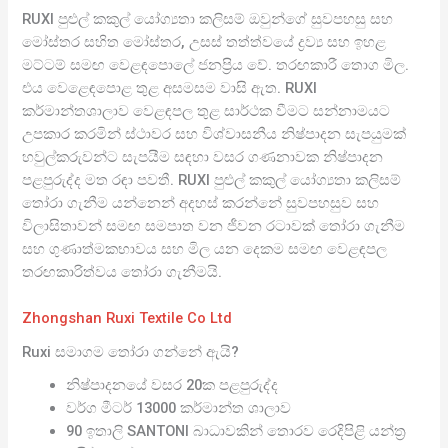
RUXI පුළුල් කකුල් යෝග්‍යතා කලිසම් ඔවුන්ගේ සුවපහසු සහ
මෝස්තර සහිත මෝස්තර, උසස් තත්ත්වයේ ද්‍රව්‍ය සහ ඉහළ
මට්ටම් සමඟ වෙළඳපොලේ ජනප්‍රිය වේ. තරඟකාරී තොග මිල.
එය වෙළෙඳපොළ තුළ අසමසම වාසි ඇත. RUXI
කර්මාන්තශාලාව වෙළඳපල තුළ සාර්ථක වීමට සන්නාමයට
උපකාර කරමින් ස්ථාවර සහ විශ්වාසනීය නිෂ්පාදන සැපයුමක්
හවුල්කරුවන්ට සැපයීම සඳහා වසර ගණනාවක නිෂ්පාදන
පළපුරුද්ද මත රඳා පවතී. RUXI පුළුල් කකුල් යෝග්‍යතා කලිසම්
තෝරා ගැනීම යන්නෙන් අදහස් කරන්නේ සුවපහසුව සහ
විලාසිතාවන් සමඟ සමපාත වන ජීවන රටාවක් තෝරා ගැනීම
සහ ගුණාත්මකභාවය සහ මිල යන දෙකම සමඟ වෙළඳපල
තරඟකාරිත්වය තෝරා ගැනීමයි.
Zhongshan Ruxi Textile Co Ltd
Ruxi සමාගම තෝරා ගන්නේ ඇයි?
නිෂ්පාදනයේ වසර 20ක පළපුරුද්ද
වර්ග මීටර් 13000 කර්මාන්ත ශාලාව
90 ඉතාලි SANTONI බාධාවකින් තොරව රෙදිපිළි යන්ත්‍ර