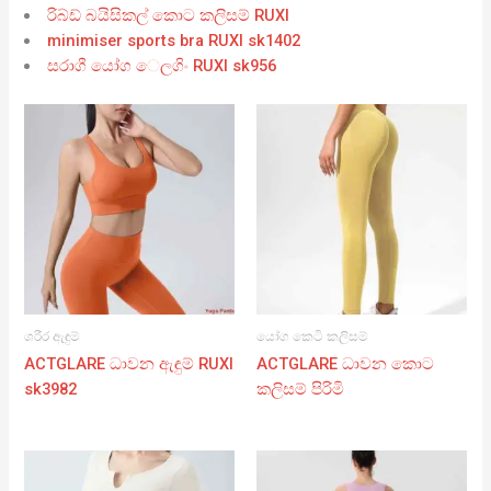
රිබ්ඩ් බයිසිකල් කොට කලිසම් RUXI
minimiser sports bra RUXI sk1402
සරාගී යෝග ෙලගිං RUXI sk956
ශරීර ඇඳුම්
යෝග කෙටි කලිසම්
ACTGLARE ධාවන ඇඳුම් RUXI
ACTGLARE ධාවන කොට
sk3982
කලිසම් පිරිමි