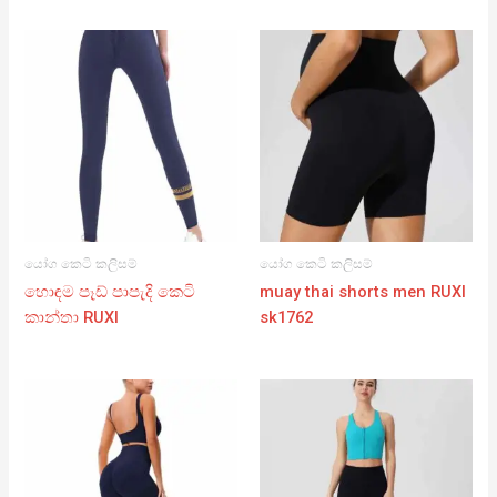
යෝග කෙටි කලිසම්
යෝග කෙටි කලිසම්
හොඳම පෑඩ් පාපැදි කෙටි
muay thai shorts men RUXI
කාන්තා RUXI
sk1762