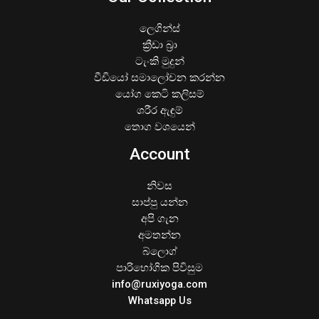
ලෙගින්ස්
ක්‍රීඩා බ්‍රා
ටැංකි මුදුන්
වීඩියෝ සමාලෝචන කරන්න
යෝග කෙටි කලිසම්
ශරීර ඇඳුම්
තොග වශයෙන්
Account
නිවස
සාප්පු යන්න
අපි ගැන
අමතන්න
බ්ලොග්
පාරිභෝගික පිවිසුම
info@ruxiyoga.com
Whatsapp Us