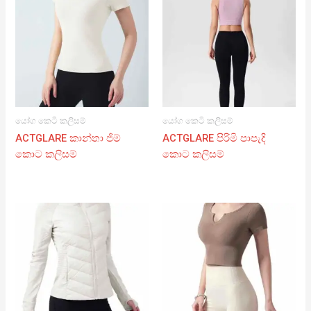
යෝග කෙටි කලිසම්
යෝග කෙටි කලිසම්
ACTGLARE කාන්තා ජිම්
ACTGLARE පිරිමි පාපැදි
කොට කලිසම්
කොට කලිසම්