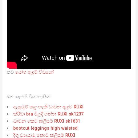
තව
යෝග ඇඳුම් වීඩියෝ
ඔබ කැමති විය හැකිය:
ඇසුරුම් කළ හැකි ධාවන ඇඳුම RUXI
ක්රීඩා bra මිලදී ගන්න RUXI sk1237
ධාවන කෙටි කලිසම් RUXI sk1631
bootcut leggings high waisted
දිගු ව්‍යායාම කොට කලිසම් RUXI