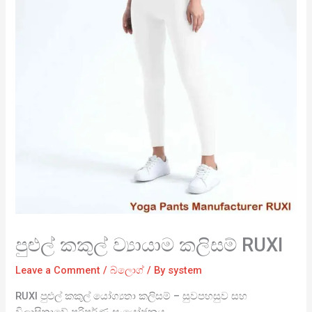
පුළුල් කකුල් ව්‍යායාම කලිසම් RUXI
Leave a Comment
/
බ්ලොග්
/ By
system
RUXI පුළුල් කකුල් යෝග්‍යතා කලිසම් – සුවපහසුව සහ
විලාසිතාවේ පරිපූර්ණ සංයෝජනය