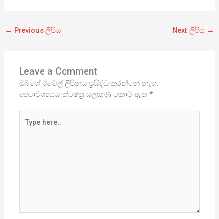
←
Previous ලිපිය
Next ලිපිය
→
Leave a Comment
ඔබගේ ඊමේල් ලිපිනය ප්‍රසිද්ධ කරන්නේ නැත.
අත්‍යාවශ්‍යයය ක්ෂේත්‍ර සලකුණු කොට ඇත
*
Type
here..