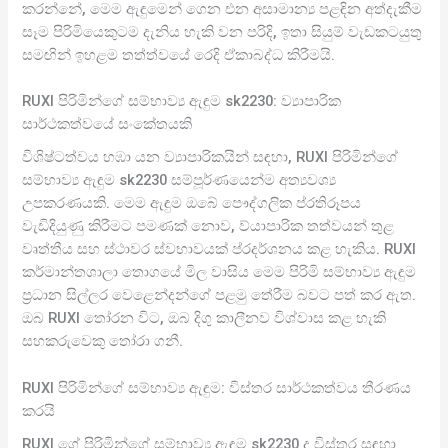
කරන්නේ, මෙම ඇඳුමෙන් ගෙන එන අසාමාන්‍ය පළඳින අත්දැකීම
සෑම පිරිමියෙකුටම දැනිය හැකි වන පරිදි, ඉතා සියුම් වැඩකටයුතු
සමඟින් ඉහළම තත්ත්වයේ රෙදි ඒකාබද්ධ කිරීමයි.
RUXI පිරිමින්ගේ සම්භාව්‍ය ඇඳුම sk2230: ව්‍යාපාරික
සාර්ථකත්වයේ සංකේතයකි
විශිෂ්ටත්වය හඹා යන ව්‍යාපාරිකයින් සඳහා, RUXI පිරිමින්ගේ
සම්භාව්‍ය ඇඳුම sk2230 සම්පූර්ණයෙන්ම අත්‍යවශ්‍ය
උපකරණයකි. මෙම ඇඳුම ඔබේ පෞද්ගලික ප්රතිරූපය
වැඩිදියුණු කිරීමට පමණක් නොව, ව්යාපාරික තත්වයන් තුළ
වෘත්තීය සහ ස්ථාවර ස්වභාවයක් ප්රදර්ශනය කළ හැකිය. RUXI
කර්මාන්තශාලා තොගයේ මිල වාසිය මෙම පිරිමි සම්භාව්‍ය ඇඳුම
ප්‍රධාන සිල්ලර වෙළෙන්දන්ගේ පළමු තේරීම බවට පත් කර ඇත.
ඔබ RUXI තෝරන විට, ඔබ දිගු කාලීනව විශ්වාස කළ හැකි
සහකරුවෙකු තෝරා ගනී.
RUXI පිරිමින්ගේ සම්භාව්‍ය ඇඳුම: විස්තර සාර්ථකත්වය තීරණය
කරයි
RUXI ගේ පිරිමින්ගේ සම්භාව්‍ය ඇඳුම sk2230 ද විස්තර සඳහා