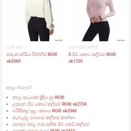
ටැංකි මුදුන්
යෝග කෙටි කලිසම්
තරුණ ක්රීඩා පින්නිස් RUXI
5 ජිම් කොට කලිසම් RUXI
sk2569
sk1725
අදාළ බ්ලොග්:
ඉහළ ආධාරක ක්‍රීඩා බ්‍රා RUXI
ලස්සන ජිම් කොට කලිසම් RUXI sk2724
බයිසිකල් සුළං කබාය RUXI sk2360
සැහැල්ලු ව්‍යායාම කලිසම් කාන්තා
හොඳම ඉහළ ඉණ සහිත ජිම් කෙටි කලිසම්
පාපන්දු පුහුණු ඇඳුම RUXI sk2412