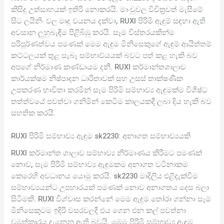
කිසිදු උත්සාහයක් ඉතිරි නොකරයි. මාංචුවල විචිත්‍රවත් මැසීමේ
සිට ලයිනිං වල මෘදු වයනය දක්වා, RUXI පිරිමි ඇඳුම් සඳහා ඇති
අවසාන ලුහුබැඳීම පිළිබිඹු කරයි. සෑම විස්තරයකින්ම
පරිපූර්ණත්වය පමණක් මෙම ඇඳුම මිනිසෙකුගේ ඇඳුම් ආයිත්තම්
කට්ටලයක් තුළ සැබෑ සම්භාව්යයක් බවට පත් කළ හැකි බව
අපගේ නිර්මාණ කණ්ඩායම දනී. RUXI කර්මාන්තශාලාව
කාර්යක්ෂම නිෂ්පාදන ධාරිතාවක් සහ උසස් තාක්ෂණික
උපකරණ භාවිතා කරමින් සෑම පිරිමි සම්භාව්‍ය ඇඳුමක්ම විශිෂ්ට
තත්ත්වයේ පවත්වා ගනිමින් කෙටිම කාලයකදී ලබා දිය හැකි බව
සහතික කරයි.
RUXI පිරිමි සම්භාව්‍ය ඇඳුම sk2230: අනාගත සම්භාව්‍යයකි
RUXI කර්මාන්ත ශාලාව සම්භාව්‍ය නිර්මාණය කිරීමට පමණක්
නොව, සෑම පිරිමි සම්භාව්‍ය ඇඳුමකම අනාගත වටිනාකම
කෙරෙහි අවධානය යොමු කරයි. sk2230 මාදිලිය එළිදැක්වීම
සම්භාව්‍යයන්ට උපහාරයක් පමණක් නොව අනාගතය දෙස බලා
සිටීමකි. RUXI විශ්වාස කරන්නේ මෙම ඇඳුම තෝරා ගන්නා සෑම
මිනිසෙකුටම ඉදිරි වසරවලදී එය ගෙන එන කල් පවත්නා
චමත්කාරය දැනෙනු ඇති බවයි. මෙම පිරිමි සම්භාව්‍ය ඇඳුම