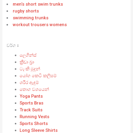
men’s short swim trunks
rugby shorts
swimming trunks
workout trousers womens
වර්ග：
ලෙගින්ස්
ක්‍රීඩා බ්‍රා
ටැංකි මුදුන්
යෝග කෙටි කලිසම්
ශරීර ඇඳුම්
තොග වශයෙන්
Yoga Pants
Sports Bras
Track Suits
Running Vests
Sports Shorts
Long Sleeve Shirts