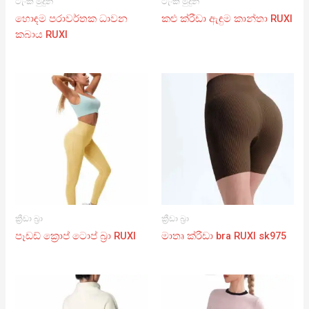
ටැංකි මුදුන්
ටැංකි මුදුන්
හොඳම පරාවර්තක ධාවන
කළු ක්රීඩා ඇඳුම කාන්තා RUXI
කබාය RUXI
ක්‍රීඩා බ්‍රා
ක්‍රීඩා බ්‍රා
පෑඩඩ් ක්‍රොප් ටොප් බ්‍රා RUXI
මාතෘ ක්රීඩා bra RUXI sk975