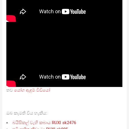
තව
යෝග ඇඳුම් වීඩියෝ
ඔබ කැමති විය හැකිය:
බයිසිකල් වැහි කබාය RUXI sk2476