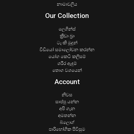
නාමාවලිය
Our Collection
ලෙගින්ස්
ක්‍රීඩා බ්‍රා
ටැංකි මුදුන්
වීඩියෝ සමාලෝචන කරන්න
යෝග කෙටි කලිසම්
ශරීර ඇඳුම්
තොග වශයෙන්
Account
නිවස
සාප්පු යන්න
අපි ගැන
අමතන්න
බ්ලොග්
පාරිභෝගික පිවිසුම