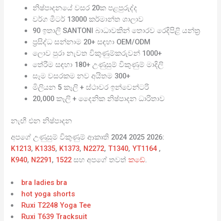
නිෂ්පාදනයේ වසර 20ක පළපුරුද්ද
වර්ග මීටර් 13000 කර්මාන්ත ශාලාව
90 ඉතාලි SANTONI බාධාවකින් තොරව රෙදිපිළි යන්ත්‍ර
ප්‍රසිද්ධ සන්නාම 20+ සඳහා OEM/ODM
ලොව පුරා නැවත විකුණුම්කරුවන් 1000+
තේරීම සඳහා 180+ උණුසුම් විකුණුම් මාදිලි
සෑම වසරකම නව අයිතම 300+
මිලියන 5 කෑලි + ස්ථාවර ඉන්වෙන්ටරි
20,000 කෑලි + දෛනික නිෂ්පාදන ධාරිතාව
නැඟී එන නිෂ්පාදන
අපගේ උණුසුම් විකුණුම් ආකෘති 2024 2025 2026:
K1213
,
K1335
,
K1373
,
N2272
,
T1340
,
YT1164
,
K940
,
N2291
,
1522
සහ අපගේ තවත්
කඩේ
.
bra ladies bra
hot yoga shorts
Ruxi T2248 Yoga Tee
Ruxi T639 Tracksuit