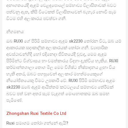
අනාගතයේදී ඇඳුම් වෙළඳපොලේ සම්භාව්‍ය විලාසිතාවක් බවට
පත්වනු ඇත, කිසි විටෙකත් විලාසිතාවෙන් බැහැර නොවී සෑම
විටම එහි අලංකාරය පවත්වා ගනී.
නිගමනය
ඔබ RUXI ගේ පිරිමි සම්භාව්‍ය ඇඳුම sk2230 තෝරන විට, ඔබ යම්
ආකාරයක සදාකාලික අලංකාරයක් තෝරා ගනී. ව්‍යාපාරික
අවස්ථාවන්හිදී හෝ එදිනෙදා ජීවිතයේදී වුවද, මෙම ඇඳුම
පිරිමින්ට විශ්වාසය හා චමත්කාරය විදහා දැක්විය හැකිය. RUXI
කර්මාන්තශාලා තොග මිල මෙම විශිෂ්ට නිෂ්පාදනය ළඟා විය
හැකි අතර, ඔබට පහසුවෙන් අලංකාර මහත්මයෙකුගේ
නියෝජිතයෙකු වීමට උපකාරී වේ. RUXI පිරිමි සම්භාව්‍ය ඇඳුම
sk2230 ඔබේ ඇඳුම් ආයිත්තම් කට්ටලයේ සම්භාව්‍ය තේරීමක්
බවට පත් වන අතර සෑම වැදගත් මොහොතකම ඔබ සමඟ
පැමිණේ.
Zhongshan Ruxi Textile Co Ltd
Ruxi සමාගම තෝරා ගන්නේ ඇයි?