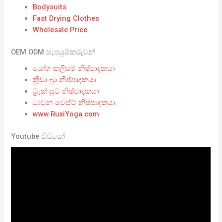
Bodysuits
Fast Drying Clothes
Wholesale Price
OEM ODM සැපයුම්කරුවන්
යෝග කලිසම් නිෂ්පාදකයා
ක්‍රීඩා බ්‍රා නිෂ්පාදකයා
ට්‍රැක් සූට් නිෂ්පාදකයා
ධාවන වෙස්ට් නිෂ්පාදකයා
www.RuxiYoga.com
Youtube වීඩියෝ