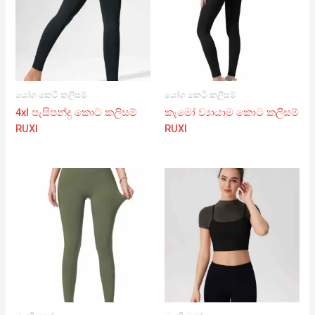
යෝග කෙටි කලිසම්
යෝග කෙටි කලිසම්
4xl පැසිපන්දු කොට කලිසම්
කැමෝ ව්‍යායාම කොට කලිසම්
RUXI
RUXI