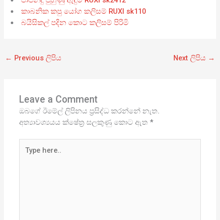
කාබනික කපු යෝග කලිසම් RUXI sk110
බයිසිකල් පදින කොට කලිසම් පිරිමි
←
Previous ලිපිය
Next ලිපිය
→
Leave a Comment
ඔබගේ ඊමේල් ලිපිනය ප්‍රසිද්ධ කරන්නේ නැත.
අත්‍යාවශ්‍යයය ක්ෂේත්‍ර සලකුණු කොට ඇත
*
Type
here..