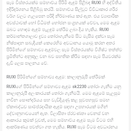
සෑම විස්තරයක්ම සම්භාව්ය පිරිමි ඇඳුම් පිළිබඳ RUXI හි අද්විතීය
ඉදිරිදර්ශනය පිළිබිඹු කරයි. සම්භාව්ය සිල්වූට් විවිධාකාර ශරීර
වර්ග වලට ගැලපෙන පරිදි නිර්මාණය කර ඇත. එය ව්‍යාපාරික
අවස්ථාවක් හෝ විධිමත් භෝජන සංග්‍රහයක් වේවා, මෙම ඇඳුම
ඔබට හොඳම ඇඳුම් පැළඳුම් තේරීම ලබා දිය හැකිය. RUXI
කර්මාන්තශාලාව ද්‍රව්‍ය තෝරාගැනීමේ සිට මැසීම දක්වා සෑම
නිෂ්පාදන සබැඳියක් කෙරෙහිම අවධානය යොමු කරන අතර
පිරිමින්ගේ සම්භාව්‍ය ඇඳුම්වල සෑම විස්තරයක්ම විශිෂ්ට තත්ත්ව
ප්‍රමිතීන්ට අනුකූල වන බව සහතික කිරීම සඳහා සෑම පියවරක්ම
දැඩි ලෙස පාලනය වේ.
RUXI පිරිමින්ගේ සම්භාව්‍ය ඇඳුම: කාලානුරූපී තේරීමක්
RUXIගේ පිරිමින්ගේ සම්භාව්‍ය ඇඳුම sk2230 තෝරා ගැනීම යනු
කාලානුරූපී අලංකාරයක් තෝරා ගැනීමයි. මෙම ඇඳුමේ සැලසුම
නවීන සෞන්දර්යය සහ වැඩිදියුණු කළ සුවපහසුව සමඟ
ඒකාබද්ධව සාම්ප්රදායික ඇඳුම් සඳහා උපහාරයක් මගින්
දේවානුභාවයෙන් ඇත. විලාසිතා ප්රවණතා වෙනස් වන
ආකාරය කුමක් වුවත්, මෙම සම්භාව්ය ඇඳුම සෑම විටම එහි
ආකර්ෂණය පවත්වා ගත හැකිය. RUXI සෑම විටම අවධාරනය