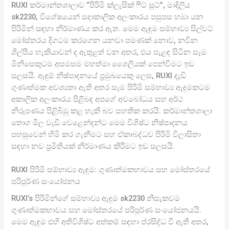
RUXI කර්මාන්තශාලාව “පිරිමි ක්ලැසික් ෆිට් සූට්”, මාදිලිය
sk2230, විශේෂයෙන් සදාකාලික අලංකාරය පසුපස හඹා යන
පිරිමින් සඳහා නිර්මාණය කර ඇත. මෙම ඇඳුම සම්භාව්‍ය සිල්වට්
මෝස්තරය දිගටම කරගෙන යනවා පමණක් නොව, නවීන
ශිල්පීය හැකියාවන් ද ඇතුළත් වන අතර, එය පැළඳ සිටින සෑම
මිනිසෙකුටම අසමසම මහත්මා ශෛලියක් පෙන්වීමට ඉඩ
සලසයි. ඇඳුම් නිෂ්පාදනයේ ප්‍රමුඛයෙකු ලෙස, RUXI දැඩි
ගුණාත්මක අවශ්‍යතා ඇති අතර සෑම පිරිමි සම්භාව්‍ය ඇඳුමකටම
අකාලික අලංකාරය පිළිබඳ අපගේ අවබෝධය සහ අර්ථ
නිරූපණය පිළිබිඹු කළ හැකි බව සහතික කරයි. කර්මාන්තශාලා
තොග මිල වැඩි වෙළෙන්දන්ට මෙම විශිෂ්ට නිෂ්පාදනය
පහසුවෙන් හිමි කර ගැනීමට සහ ඒකාබද්ධව පිරිමි විලාසිතා
සඳහා නව ප්‍රමිතියක් නිර්මාණය කිරීමට ඉඩ සලසයි.
RUXI පිරිමි සම්භාව්‍ය ඇඳුම: ගුණාත්මකභාවය සහ මෝස්තරයේ
පරිපූර්ණ සංයෝජනය
RUXI’s පිරිමින්ගේ සම්භාව්‍ය ඇඳුම sk2230 නිසැකවම
ගුණාත්මකභාවය සහ මෝස්තරයේ පරිපූර්ණ සංයෝජනයයි.
මෙම ඇඳුම එහි අතිවිශිෂ්ට අත්කම් සඳහා ප්රසිද්ධ වී ඇති අතර,