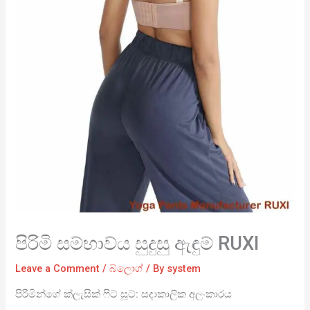
පිරිමි සම්භාව්ය සුදුසු ඇඳුම් RUXI
Leave a Comment
/
බ්ලොග්
/ By
system
පිරිමින්ගේ ක්ලැසික් ෆිට් සූට්: සදාකාලික අලංකාරය