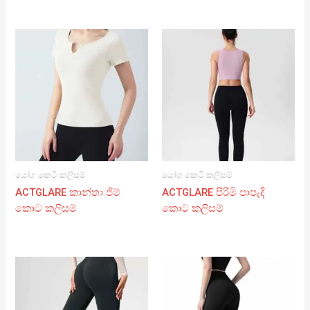
යෝග කෙටි කලිසම්
යෝග කෙටි කලිසම්
ACTGLARE කාන්තා ජිම්
ACTGLARE පිරිමි පාපැදි
කොට කලිසම්
කොට කලිසම්