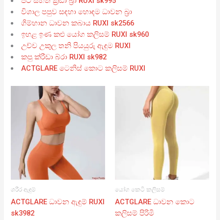
පටි සහිත ක්‍රීඩා බ්‍රා RUXI sk995
විශාල පපුව සඳහා හොඳම ධාවන බ්‍රා
ගිම්හාන ධාවන කබාය RUXI sk2566
ඉහළ ඉණ කළු යෝග කලිසම් RUXI sk960
උච්ච උකුල තනි පියයුරු ඇඳුම RUXI
කපු ක්රීඩා බ්රා RUXI sk982
ACTGLARE ටෙනිස් කොට කලිසම් RUXI
ශරීර ඇඳුම්
යෝග කෙටි කලිසම්
ACTGLARE ධාවන ඇඳුම් RUXI
ACTGLARE ධාවන කොට
sk3982
කලිසම් පිරිමි