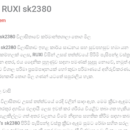
මි RUXI sk2380
tem
ඇඳුම් – sk2380 විලාසිතාවේ කර්මාන්තශාලා තොග මිල
රීඩා ඇඳුම් sk2380 විලාසිතාව ඉහළ කාර්ය සාධනය සහ සුවපහසුව හඹා යන
කම්හලක් ලෙස, RUXI විසින් උසස් තත්ත්වයේ පිරිමි පැසිපන්දු වස්ත්‍ර
තර, එය දෛනික පුහුණුව සඳහා පමණක් සුදුසු නොවේ, නමුත් දරුණු 
විශාල පරිමා ප්‍රසම්පාදනයක් හෝ කුඩා පරිමාණයේ අභිරුචිකරණයක
තරඟකාරී තොග මිල ගණන් යටතේ සපුරාලිය හැක.
වල වාසි
k2380 විලාසිතාව උසස් තත්ත්වයේ රෙදි වලින් සාදා ඇත. මෙම ක්‍රීඩා 
ුර දහඩිය ඵලදායී ලෙස ඉවත් කර ශරීරය වියළිව තබා ගත හැකිය. 
්‍යතා සැලකිල්ලට ගත් අතර චලනය වීමේ නිදහස සහතික කිරීම සඳහා කබා
s sk2380 පිරිමි පැසිපන්දු වස්ත්‍ර ක්‍රීඩා ඇඳුම සුමට රේඛා සහිත