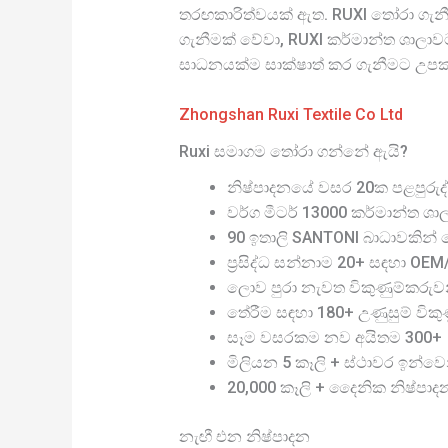
තරඟකාරිත්වයක් ඇත. RUXI තෝරා ගැනීම
ගැනීමක් වේවා, RUXI කර්මාන්ත ශාලාවට sk
සාධනයක්ම සාක්ෂාත් කර ගැනීමට උපකා
Zhongshan Ruxi Textile Co Ltd
Ruxi සමාගම තෝරා ගන්නේ ඇයි?
නිෂ්පාදනයේ වසර 20ක පළපුරුද්
වර්ග මීටර් 13000 කර්මාන්ත ශා
90 ඉතාලි SANTONI බාධාවකින් තො
ප්‍රසිද්ධ සන්නාම 20+ සඳහා OE
ලොව පුරා නැවත විකුණුම්කරුව
තේරීම සඳහා 180+ උණුසුම් විකුණු
සෑම වසරකම නව අයිතම 300+
මිලියන 5 කෑලි + ස්ථාවර ඉන්වෙ
20,000 කෑලි + දෛනික නිෂ්පාද
නැඟී එන නිෂ්පාදන