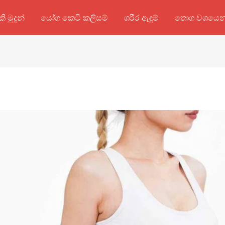
කි මුදුන්
යෝග කෙටි කලිසම්
ශරීර ඇඳුම්
තොග වශයෙන