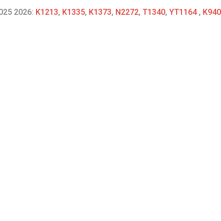
2025 2026:
K1213
,
K1335
,
K1373
,
N2272
,
T1340
,
YT1164
,
K940