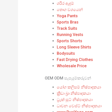
ශරීර ඇඳුම්
තොග වශයෙන්
Yoga Pants
Sports Bras
Track Suits
Running Vests
Sports Shorts
Long Sleeve Shirts
Bodysuits
Fast Drying Clothes
Wholesale Price
OEM ODM සැපයුම්කරුවන්
යෝග කලිසම් නිෂ්පාදකයා
ක්‍රීඩා බ්‍රා නිෂ්පාදකයා
ට්‍රැක් සූට් නිෂ්පාදකයා
ධාවන වෙස්ට් නිෂ්පාදකයා