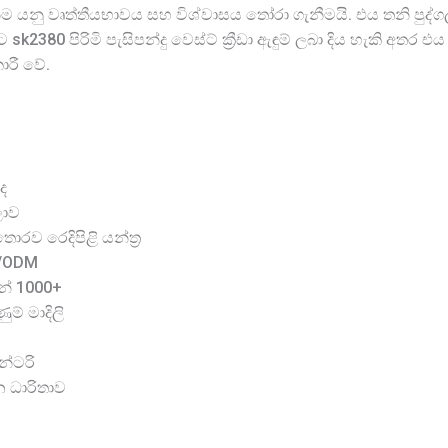
 යනු වෘත්තීයභාවය සහ විශ්වාසය තෝරා ගැනීමයි. එය තනි පුද්ගල
2380 පිරිමි පැසිපන්දු වෙස්ට් ක්‍රීඩා ඇඳුම් ලබා දිය හැකි අතර එය 
රී වේ.
ද
ලාව
රව රෙදිපිළි යන්ත්‍ර
M/ODM
න් 1000+
ම් මාදිලි
න්ටරි
න ධාරිතාව