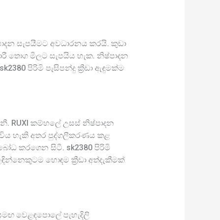
ෂ්පාදන සැපයීමට අවධාරනය කරයි. කුඩා
ාරී තොග මිලට සැපයිය හැක. නිෂ්පාදන
0 පිරිමි පැසිපන්දු ක්‍රීඩා ඇඳුමක්ම
ගනී. RUXI කම්හලේ උසස් නිෂ්පාදන
්විය හැකි අතර පුද්ගලීකරණය කළ
වබෝධ කරගෙන සිටී. sk2380 පිරිමි
ඳින්නෙකුටම හොඳම ක්‍රීඩා අත්දැකීමක්
මිල සමඟ වෙළඳපොලේ පැහැදිලි