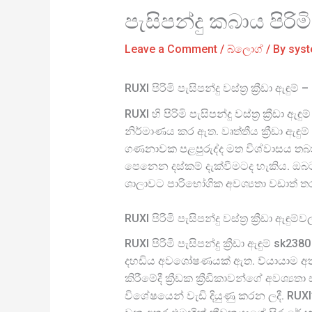
පැසිපන්දු කබාය පිරි
Leave a Comment
/
බ්ලොග්
/ By
sys
RUXI පිරිමි පැසිපන්දු වස්ත්‍ර ක්‍රීඩා 
RUXI හි පිරිමි පැසිපන්දු වස්ත්‍ර ක්‍
නිර්මාණය කර ඇත. වෘත්තීය ක්‍රීඩා ඇඳුම් 
ගණනාවක පළපුරුද්ද මත විශ්වාසය තබන අ
පෙනෙන දස්කම් දැක්වීමටද හැකිය. ඔබට 
ශාලාවට පාරිභෝගික අවශ්‍යතා වඩාත් 
RUXI පිරිමි පැසිපන්දු වස්ත්‍ර ක්‍රීඩා ඇඳුම්
RUXI පිරිමි පැසිපන්දු ක්‍රීඩා ඇඳුම් s
දහඩිය අවශෝෂණයක් ඇත. ව්යායාම අතරත
කිරීමේදී ක්‍රීඩක ක්‍රීඩිකාවන්ගේ අවශ
විශේෂයෙන් වැඩි දියුණු කරන ලදී. RUXI’