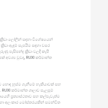
 ක්‍රීඩා ලෝලීන් සඳහා විශේෂයෙන්
 ක්‍රීඩා ඇඳුම් සැපයීම සඳහා වසර
පැසිපන්දු ක්‍රීඩා වලදී කැපී
් අවශ්‍ය වුවද, RUXI කර්මාන්ත
ඇඳුමට හොඳ හුස්ම ගැනීමේ හැකියාවක් සහ
RUXI කර්මාන්ත ශාලාව සැලසුම්
යෙහි ප්‍රත්‍යාස්ථතාව සහ කල්පැවැත්ම
 සරල හා අලංකාර මෝස්තරයකින් සමන්විත