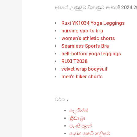
අපගේ උණුසුම් විකුණුම් ආකෘති 2024 
Ruxi YK1034 Yoga Leggings
nursing sports bra
women’s athletic shorts
Seamless Sports Bra
bell-bottom yoga leggings
RUXI T2038
velvet wrap bodysuit
men’s biker shorts
වර්ග：
ලෙගින්ස්
ක්‍රීඩා බ්‍රා
ටැංකි මුදුන්
යෝග කෙටි කලිසම්