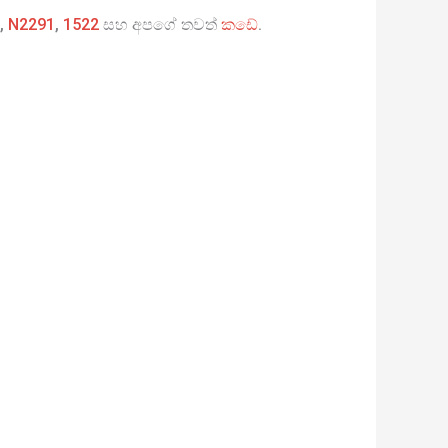
,
N2291
,
1522
සහ අපගේ තවත්
කඩේ
.