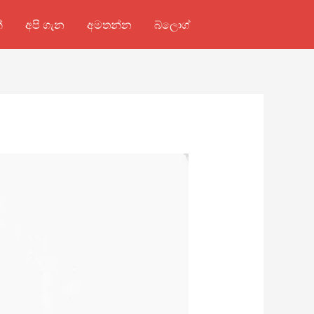
්
අපි ගැන
අමතන්න
බ්ලොග්