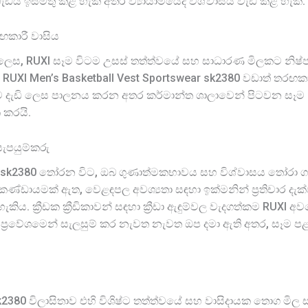
ැඩය ඉස්මතු කළ හැකි අතර ව්‍යායාමයේදී විශ්වාසය වැඩි කළ හැක.
ඟකාරී වාසිය
ලාවක් ලෙස, RUXI සෑම විටම උසස් තත්ත්වයේ සහ සාධාරණ මිලකට නි
, RUXI Men’s Basketball Vest Sportswear sk2380 වඩාත් තරඟක
ාව දැඩි ලෙස පාලනය කරන අතර කර්මාන්ත ශාලාවෙන් පිටවන සෑම sk238
 කරයි.
සැපයුම්කරු
ා ඇඳුම් sk2380 තෝරන විට, ඔබ ගුණාත්මකභාවය සහ විශ්වාසය තෝරා 
්ඩායමක් ඇත, වෙළඳපල අවශ්‍යතා සඳහා ඉක්මනින් ප්‍රතිචාර දැක
. ක්‍රීඩක ක්‍රීඩිකාවන් සඳහා ක්‍රීඩා ඇඳුම්වල වැදගත්කම RUXI අ
ක්ම ප්‍රවේශමෙන් සැලසුම් කර නැවත නැවත ඔප දමා ඇති අතර, සෑම පළ
ා ඇඳුම් sk2380 විලාසිතාව එහි විශිෂ්ට තත්ත්වයේ සහ වාසිදායක තොග 