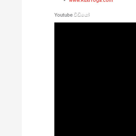
www.RuxiYoga.com
Youtube වීඩියෝ