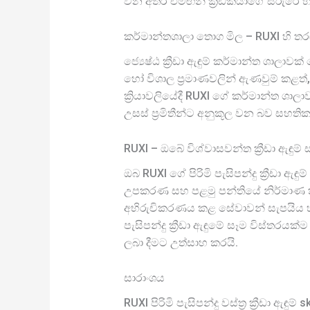
වන අතර එමඟින් ක්‍රීඩකයාගේ සිරුරේ හ
කර්මාන්තශාලා තොග මිල – RUXI හි තර
ජ්‍යෙෂ්ඨ ක්‍රීඩා ඇඳුම් කර්මාන්ත ශා
හෝ විශාල ප්‍රමාණවලින් ඇණවුම් කළත්
ක්‍රියාවලියේදී RUXI ගේ කර්මාන්ත ශාල
උසස් ප්‍රමිතීන්ට අනුකූල වන බව සහතික
RUXI – ඔබේ විශ්වාසවන්ත ක්‍රීඩා ඇඳුම් 
ඔබ RUXI ගේ පිරිමි පැසිපන්දු ක්‍රීඩ
උපකරණ සහ පළමු පන්තියේ නිර්මාණ කණ
අභිරුචිකරණය කළ සේවාවන් සැපයිය හැකිය
පැසිපන්දු ක්‍රීඩා ඇඳුමේ සෑම විස්තරය
ලබා දීමට උත්සාහ කරයි.
සාරාංශය
RUXI පිරිමි පැසිපන්දු වස්ත්‍ර ක්‍රීඩ