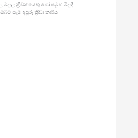
 මලල ක්‍රීඩකයෙකු හෝ සමූහ මිලදී
ඔබට සෑම අපූරු ක්‍රීඩා කාර්ය