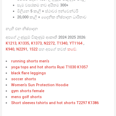
සෑම වසරකම නව අයිතම 300+
මිලියන 5 කෑලි + ස්ථාවර ඉන්වෙන්ටරි
20,000 කෑලි + දෛනික නිෂ්පාදන ධාරිතාව
නැඟී එන නිෂ්පාදන
අපගේ උණුසුම් විකුණුම් ආකෘති 2024 2025 2026:
K1213
,
K1335
,
K1373
,
N2272
,
T1340
,
YT1164
,
K940
,
N2291
,
1522
සහ අපගේ තවත්
කඩේ
.
running shorts men’s
yoga tops and hot shorts Ruxi T1030 K1057
black flare leggings
soccer shorts
Women’s Sun Protection Hoodie
gym shorts female
mens golf shorts
Short sleeves tshirts and hot shorts T2297 K1386