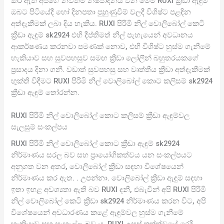
කර ඇති අපගේ නවතම නිෂ්පාදනය වන මෙම RUXI ක්‍රීඩා ඇඳුම
ඔබට පිටියේදී හෝ දිනපතා පුහුණුවීම් වලදී විශිෂ්ට පළඳින
අත්දැකීමක් ලබා දිය හැකිය. RUXI පිරිමි නිල් වොලිබෝල් කෙටි
ක්‍රීඩා ඇඳුම් sk2924 එහි දීප්තිමත් නිල් පැහැයෙන් අවධානය
ආකර්ෂණය කරනවා පමණක් නොව, එහි විශිෂ්ට හුස්ම ගැනීමේ
හැකියාව සහ සුවපහසුව සමඟ ක්‍රීඩා ලෝලීන් බහුතරයකගේ
ප්‍රසාදය දිනා ගනී. වඩාත් සුවපහසු සහ වෘත්තීය ක්‍රීඩා අත්දැකීමක්
භුක්ති විඳීමට RUXI පිරිමි නිල් වොලිබෝල් කොට කලිසම් sk2924
ක්‍රීඩා ඇඳුම් තෝරන්න.
RUXI පිරිමි නිල් වොලිබෝල් කොට කලිසම් ක්‍රීඩා ඇඳුම්වල
සැලසුම් සංකල්පය
RUXI පිරිමි නිල් වොලිබෝල් කොට ක්‍රීඩා ඇඳුම් sk2924
නිර්මාණය සරල බව සහ ප්‍රායෝගිකත්වය යන සංකල්පයට
අනුගත වන අතර, වොලිබෝල් ක්‍රීඩා සඳහා විශේෂයෙන්
නිර්මාණය කර ඇත. . උපන්නා. වොලිබෝල් ක්‍රීඩා ඇඳුම් සඳහා
ඉතා ඉහළ අවශ්‍යතා ඇති බව RUXI දනී, එබැවින් අපි RUXI පිරිමි
නිල් වොලිබෝල් කෙටි ක්‍රීඩා sk2924 නිර්මාණය කරන විට, අපි
විශේෂයෙන් අවධාරණය කළේ ඇඳුම්වල හුස්ම ගැනීමේ