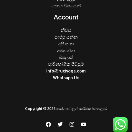
තොග වශයෙන්
Account
නිවස
සාප්පු යන්න
අපි ගැන
අමතන්න
බ්ලොග්
පාරිභෝගික පිවිසුම
info@ruxiyoga.com
Whatsapp Us
Copyright © 2026 යෝග ෙලගිං කර්මාන්ත ශාලාව