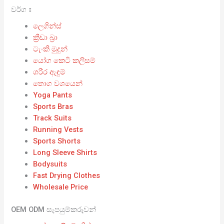
වර්ග：
ලෙගින්ස්
ක්‍රීඩා බ්‍රා
ටැංකි මුදුන්
යෝග කෙටි කලිසම්
ශරීර ඇඳුම්
තොග වශයෙන්
Yoga Pants
Sports Bras
Track Suits
Running Vests
Sports Shorts
Long Sleeve Shirts
Bodysuits
Fast Drying Clothes
Wholesale Price
OEM ODM සැපයුම්කරුවන්