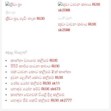
ක්‍රීඩා බ්‍රා
ටැංකි මුදුන්
ක්‍රීඩා බ්‍රා, පෑඩිං නැත RUXI
කුඩා ධාවන කබාය RUXI
sk2588
අදාළ බ්ලොග්:
කාන්තා ව්‍යායාම කලිසම් RUXI
පිරිමි කාර්ය සාධන කබාය RUXI
එක් ධාවන කොට කලිසම් 2 ක් කාන්තා
දුවන ලෙගින් කොට කලිසම් RUXI
රෝස යෝග කලිසම් RUXI sk11
හොඳම යෝග ෂර්ට් RUXI sk673
කාන්තා වේගවත් වියළි දිගු කලිසම්
හොඳම ජිම් කෙටි කලිසම් RUXI sk2777