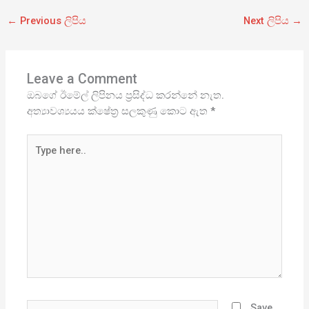
←
Previous ලිපිය
Next ලිපිය
→
Leave a Comment
ඔබගේ ඊමේල් ලිපිනය ප්‍රසිද්ධ කරන්නේ නැත.
අත්‍යාවශ්‍යයය ක්ෂේත්‍ර සලකුණු කොට ඇත
*
Type
here..
Name*
Save