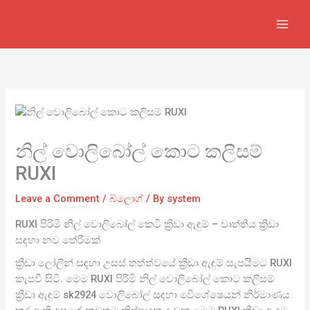
Skip
to
content
නිල් වොලිබෝල් කොට කලිසම්
RUXI
Leave a Comment
/
බ්ලොග්
/ By
system
RUXI පිරිමි නිල් වොලිබෝල් කෙටි ක්‍රීඩා ඇඳුම් – වෘත්තීය ක්‍රීඩා
සඳහා නව තේරීමක්
ක්‍රීඩා ලෝලීන් සඳහා උසස් තත්ත්වයේ ක්‍රීඩා ඇඳුම් සැපයීමට RUXI
කැපවී සිටී. මෙම RUXI පිරිමි නිල් වොලිබෝල් කොට කලිසම්
ක්‍රීඩා ඇඳුම් sk2924 වොලිබෝල් සඳහා විෙශේෂෙයන් නිර්මාණය