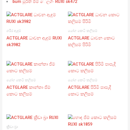
bum මූර්ති ජිම් ෙලගිං RUXI sk472
ශරීර ඇඳුම්
යෝග කෙටි කලිසම්
ACTGLARE ධාවන ඇඳුම් RUXI
ACTGLARE ධාවන කොට
sk3982
කලිසම් පිරිමි
යෝග කෙටි කලිසම්
යෝග කෙටි කලිසම්
ACTGLARE කාන්තා ජිම්
ACTGLARE පිරිමි පාපැදි
කොට කලිසම්
කොට කලිසම්
ක්‍රීඩා බ්‍රා