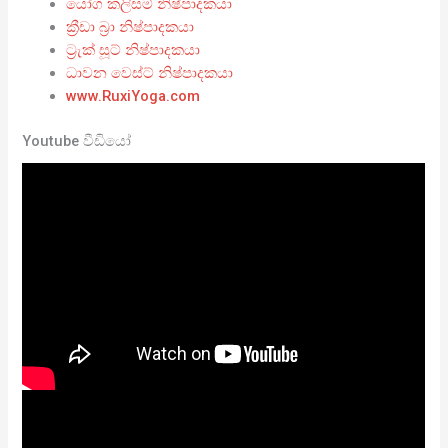
යෝග කලිසම් නිෂ්පාදකයා
ක්‍රීඩා බ්‍රා නිෂ්පාදකයා
ට්‍රැක් සූට් නිෂ්පාදකයා
ධාවන වෙස්ට් නිෂ්පාදකයා
www.RuxiYoga.com
Youtube වීඩියෝ