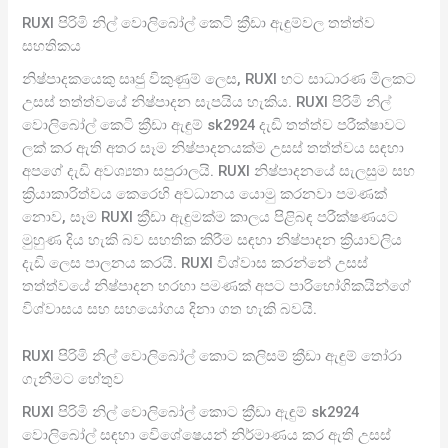
RUXI පිරිමි නිල් වොලිබෝල් කෙටි ක්‍රීඩා ඇඳුම්වල තත්ත්ව
සහතිකය
නිෂ්පාදකයෙකු සෘජු විකුණුම් ලෙස, RUXI හට සාධාරණ මිලකට
උසස් තත්ත්වයේ නිෂ්පාදන සැපයිය හැකිය. RUXI පිරිමි නිල්
වොලිබෝල් කෙටි ක්‍රීඩා ඇඳුම් sk2924 දැඩි තත්ත්ව පරීක්ෂාවට
ලක් කර ඇති අතර සෑම නිෂ්පාදනයක්ම උසස් තත්ත්වය සඳහා
අපගේ දැඩි අවශ්‍යතා සපුරාලයි. RUXI නිෂ්පාදනයේ සැලසුම සහ
ක්‍රියාකාරිත්වය කෙරෙහි අවධානය යොමු කරනවා පමණක්
නොව, සෑම RUXI ක්‍රීඩා ඇඳුමක්ම කාලය පිළිබඳ පරීක්ෂණයට
මුහුණ දිය හැකි බව සහතික කිරීම සඳහා නිෂ්පාදන ක්‍රියාවලිය
දැඩි ලෙස පාලනය කරයි. RUXI විශ්වාස කරන්නේ උසස්
තත්ත්වයේ නිෂ්පාදන හරහා පමණක් අපට පාරිභෝගිකයින්ගේ
විශ්වාසය සහ සහයෝගය දිනා ගත හැකි බවයි.
RUXI පිරිමි නිල් වොලිබෝල් කොට කලිසම් ක්‍රීඩා ඇඳුම් තෝරා
ගැනීමට හේතුව
RUXI පිරිමි නිල් වොලිබෝල් කොට ක්‍රීඩා ඇඳුම් sk2924
වොලිබෝල් සඳහා විෙශේෂෙයන් නිර්මාණය කර ඇති උසස්