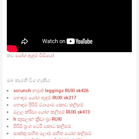
තව
යෝග ඇඳුම් වීඩියෝ
ඔබ කැමති විය හැකිය:
scrunch නමුත් leggings RUXI sk426
හොඳම යෝග ඇඳුම් RUXI sk217
හොඳම පිරිමි ව්‍යායාම කොට කලිසම්
මලල ක්රීඩා යෝග කලිසම් RUXI sk413
h කුසලාන ක්‍රීඩා බ්‍රා RUXI
පිරිමි ප්‍රංශ ටෙරී කොට කලිසම්
සාක්කු සහිත ලොම් සහිත යෝග කලිසම්