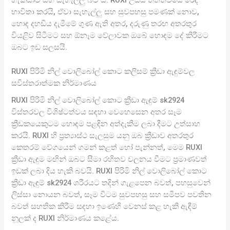
හැකියාව සහ සැහැල්ලු බව ය. RUXI උසස් තත්ත්වයේ රෙදි
භාවිතා කරයි, ඒවා සැහැල්ලු සහ සුවපහසු පමණක් නොව,
හොඳ දහඩිය දැමීමේ ගුණ ඇති අතර, දරුණු තරඟ අතරතුර
වියළිව සිටීමට සහ ඕනෑම වේලාවක ඔබේ හොඳම දේ කිරීමට
ඔබට ඉඩ සලසයි.
RUXI පිරිමි නිල් වොලිබෝල් කොට කලිසම් ක්‍රීඩා ඇඳුම්වල
සවිස්තරාත්මක නිර්මාණය
RUXI පිරිමි නිල් වොලිබෝල් කොට ක්‍රීඩා ඇඳුම් sk2924
විස්තරවල විශිෂ්ටත්වය සඳහා වෙහෙසෙන අතර සෑම
ක්‍රීඩකයෙකුටම හොඳම පළඳින අත්දැකීම ලබා දීමට උත්සාහ
කරයි. RUXI හි ප්‍රත්‍යාස්ථ සැලසුම යනු ඔබ ක්‍රීඩාව අතරතුර
කෙතරම් වේගයෙන් ගමන් කළත් හෝ පැන්නත්, මෙම RUXI
ක්‍රීඩා ඇඳුම මඟින් ඔබට සීමා රහිතව චලනය වීමට ප්‍රමාණවත්
ඉඩක් ලබා දිය හැකි බවයි. RUXI පිරිමි නිල් වොලිබෝල් කොට
ක්‍රීඩා ඇඳුම් sk2924 ශරීරයට තදින් ගැළපෙන බවත්, පහසුවෙන්
ලිස්සා නොයන බවත්, සෑම විටම සුවපහසු සහ සමීපව පවතින
බවත් සහතික කිරීම සඳහා ඉණෙහි වෙනස් කළ හැකි ඇඳීම්
නූලක් ද RUXI නිර්මාණය කළේය.