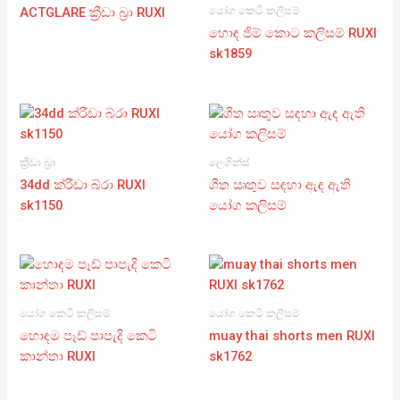
යෝග කෙටි කලිසම්
ACTGLARE ක්‍රීඩා බ්‍රා RUXI
හොඳ ජිම් කොට කලිසම් RUXI
sk1859
ක්‍රීඩා බ්‍රා
ලෙගින්ස්
34dd ක්රීඩා බ්රා RUXI
ශීත ඍතුව සඳහා ඇඳ ඇති
sk1150
යෝග කලිසම්
යෝග කෙටි කලිසම්
යෝග කෙටි කලිසම්
හොඳම පෑඩ් පාපැදි කෙටි
muay thai shorts men RUXI
කාන්තා RUXI
sk1762