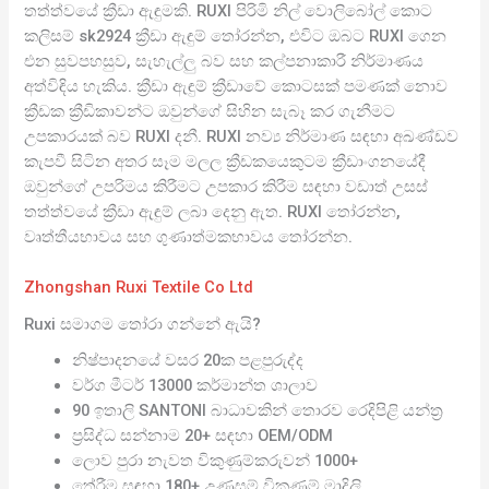
තත්ත්වයේ ක්‍රීඩා ඇඳුමකි. RUXI පිරිමි නිල් වොලිබෝල් කොට
කලිසම් sk2924 ක්‍රීඩා ඇඳුම් තෝරන්න, එවිට ඔබට RUXI ගෙන
එන සුවපහසුව, සැහැල්ලු බව සහ කල්පනාකාරී නිර්මාණය
අත්විඳිය හැකිය. ක්‍රීඩා ඇඳුම් ක්‍රීඩාවේ කොටසක් පමණක් නොව
ක්‍රීඩක ක්‍රීඩිකාවන්ට ඔවුන්ගේ සිහින සැබෑ කර ගැනීමට
උපකාරයක් බව RUXI දනී. RUXI නව්‍ය නිර්මාණ සඳහා අඛණ්ඩව
කැපවී සිටින අතර සෑම මලල ක්‍රීඩකයෙකුටම ක්‍රීඩාංගනයේදී
ඔවුන්ගේ උපරිමය කිරීමට උපකාර කිරීම සඳහා වඩාත් උසස්
තත්ත්වයේ ක්‍රීඩා ඇඳුම් ලබා දෙනු ඇත. RUXI තෝරන්න,
වෘත්තීයභාවය සහ ගුණාත්මකභාවය තෝරන්න.
Zhongshan Ruxi Textile Co Ltd
Ruxi සමාගම තෝරා ගන්නේ ඇයි?
නිෂ්පාදනයේ වසර 20ක පළපුරුද්ද
වර්ග මීටර් 13000 කර්මාන්ත ශාලාව
90 ඉතාලි SANTONI බාධාවකින් තොරව රෙදිපිළි යන්ත්‍ර
ප්‍රසිද්ධ සන්නාම 20+ සඳහා OEM/ODM
ලොව පුරා නැවත විකුණුම්කරුවන් 1000+
තේරීම සඳහා 180+ උණුසුම් විකුණුම් මාදිලි