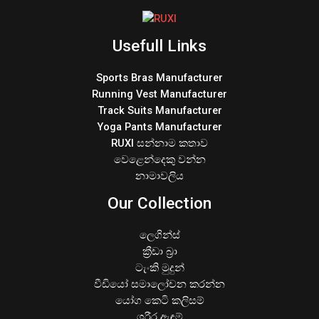
Usefull Links
Sports Bras Manufacturer
Running Vest Manufacturer
Track Suits Manufacturer
Yoga Pants Manufacturer
RUXI සන්නාම කතාව
වෙළෙන්දෙකු වන්න
නාමාවලිය
Our Collection
ලෙගින්ස්
ක්‍රීඩා බ්‍රා
ටැංකි මුදුන්
වීඩියෝ සමාලෝචන කරන්න
යෝග කෙටි කලිසම්
ශරීර ඇඳුම්