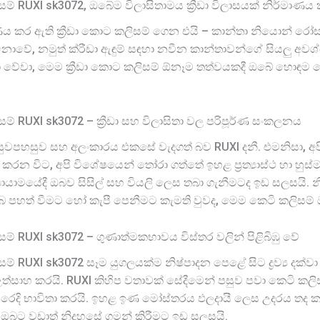
ම් RUXI sk3072, ඔබේම විලාසිතාමය ක්‍රීඩා විලාසයක් නිර්මාණ
 කර ඇති ක්‍රීඩා කොට කලිසම් ගෙන එයි – කාන්තා නියොන් රෝස ක
, නමුත් ක්රීඩා ඇඳුම් සඳහා නවීන කාන්තාවන්ගේ සියලු අවශ්යතා
සඳහා වේවා, මෙම ක්‍රීඩා කොට කලිසම් ඕනෑම තත්වයකදී ඔබේ හොඳම
ම් RUXI sk3072 – ක්‍රීඩා සහ විලාසිතා වල පරිපූර්ණ සංකලනය
දී සුවපහසුව සහ අලංකාරය එකසේ වැදගත් බව RUXI දනී. එමනිසා, අප
රන විට, අපි විශේෂයෙන් තෝරා ගත්තේ ඉහළ ප්‍රත්‍යාස්ථ හා හුස්
ායාමයේදී ඔබව සිසිල් සහ වියලි ලෙස තබා ගැනීමටද ඉඩ සලසයි.
හත් වීමට හෝ කැපී පෙනීමට කැමති වුවද, මෙම කෙටි කලිසම් ඔබේ
ම් RUXI sk3072 – ගුණාත්මකභාවය විස්තර වලින් පිළිබිඹු වේ
් RUXI sk3072 සෑම යුගලයක්ම නිෂ්පාදන පෙළේ සිට ද්‍රව්‍ය දක්ව
 උත්සාහ කරයි. RUXI කිහිප වතාවක් සේදීමෙන් පසුව පවා කෙටි 
රතිරෝධී රෙදි භාවිතා කරයි. ඉහළ ඉණ මෝස්තරය ඵලදායී ලෙස උදර
බට වඩාත් නිදහසේ ගමන් කිරීමට ඉඩ සලසයි.