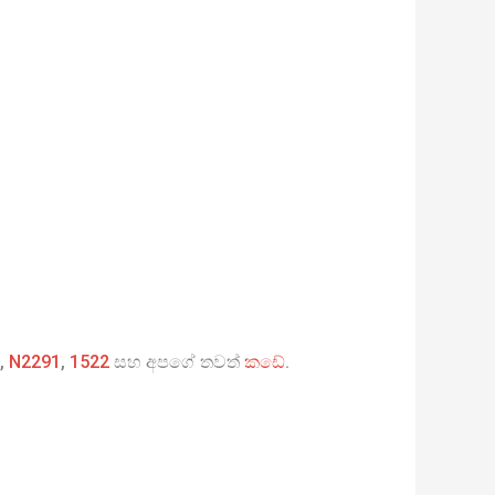
,
N2291
,
1522
සහ අපගේ තවත්
කඩේ
.