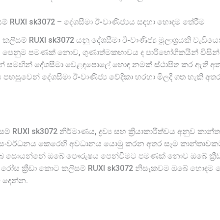
සම් RUXI sk3072 – දේශසීමා ඊ-වාණිජ්‍යය සඳහා හොඳම තේරීම
 කලිසම් RUXI sk3072 යනු දේශසීමා ඊ-වාණිජ්‍ය මූලාශ්‍රයකි වැඩි
යි. පෙනුම පමණක් නොව, ගුණාත්මකභාවය ද පාරිභෝගිකයින් විසින
 සමඟින් දේශසීමා වෙළඳපොලේ හොඳ නමක් ස්ථාපිත කර ඇති අතර 
සුවෙන් දේශසීමා ඊ-වාණිජ්‍ය වේදිකා හරහා මිලදී ගත හැකි අතර 
 RUXI sk3072 නිර්මාණය, ද්‍රව්‍ය සහ ක්‍රියාකාරීත්වය අනුව කාන්ත
ණ හා සංවර්ධනය කෙරෙහි අවධානය යොමු කරන අතර සෑම කාන්තාවක
ිටී. ඔබ සොයන්නේ ඔබේ පෞරුෂය පෙන්වීමට පමණක් නොව ඔබේ ක්‍රීඩා 
 රෝස ක්‍රීඩා කොට කලිසම් RUXI sk3072 නිසැකවම ඔබේ හොඳම තේ
 දෙන්න.