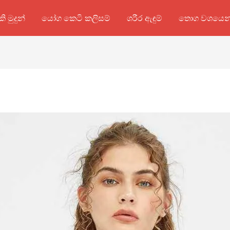
කි මුදුන්
යෝග කෙටි කලිසම්
ශරීර ඇඳුම්
තොග වශයෙන