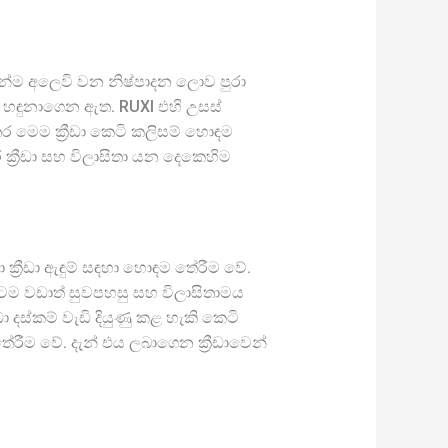
යෙන්ම අලෙවි වන නිෂ්පාදන ලොව පුරා
් හඳුනාගෙන ඇත. RUXI එහි උසස්
මෙම ක්‍රීඩා කෙටි කලිසම් හොඳම
ක්‍රීඩා සහ විලාසිතා යන දෙකෙහිම
ා ක්‍රීඩා ඇඳුම් සඳහා හොඳම තේරීම වේ.
ටම වඩාත් සුවපහසු සහ විලාසිතාමය
දස්කම් වැඩි දියුණු කළ හැකි කෙටි
රීම වේ. දැන් එය ලබාගෙන ක්‍රීඩාවෙන්