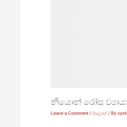
නියොන් රෝස ව්‍යා
Leave a Comment
/
බ්ලොග්
/ By
sys