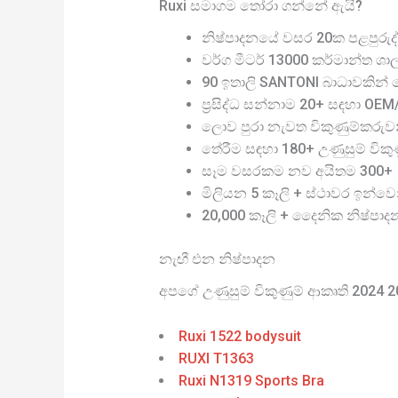
Ruxi සමාගම තෝරා ගන්නේ ඇයි?
නිෂ්පාදනයේ වසර 20ක පළපුරුද්
වර්ග මීටර් 13000 කර්මාන්ත ශා
90 ඉතාලි SANTONI බාධාවකින් තො
ප්‍රසිද්ධ සන්නාම 20+ සඳහා OE
ලොව පුරා නැවත විකුණුම්කරුව
තේරීම සඳහා 180+ උණුසුම් විකුණු
සෑම වසරකම නව අයිතම 300+
මිලියන 5 කෑලි + ස්ථාවර ඉන්වෙ
20,000 කෑලි + දෛනික නිෂ්පාද
නැඟී එන නිෂ්පාදන
අපගේ උණුසුම් විකුණුම් ආකෘති 2024 
Ruxi 1522 bodysuit
RUXI T1363
Ruxi N1319 Sports Bra