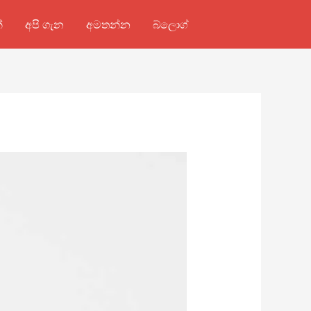
්
අපි ගැන
අමතන්න
බ්ලොග්