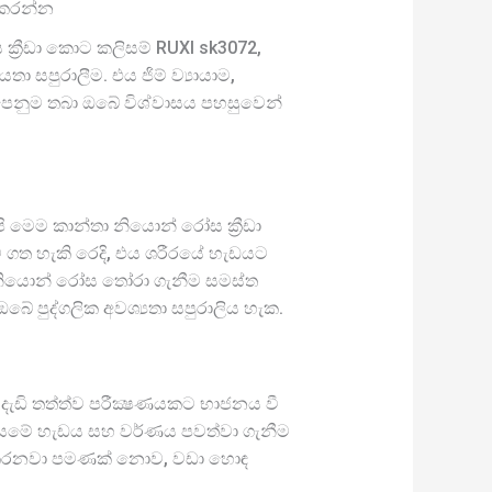
ය කරන්න
්‍රීඩා කොට කලිසම් RUXI sk3072,
 සපුරාලීම. එය ජිම් ව්‍යායාම,
 පෙනුම තබා ඔබේ විශ්වාසය පහසුවෙන්
ි මෙම කාන්තා නියොන් රෝස ක්‍රීඩා
ම ගත හැකි රෙදි, එය ශරීරයේ හැඩයට
 නියොන් රෝස තෝරා ගැනීම සමස්ත
 පුද්ගලික අවශ්‍යතා සපුරාලිය හැක.
ා දැඩි තත්ත්ව පරීක්‍ෂණයකට භාජනය වී
කලිසමේ හැඩය සහ වර්ණය පවත්වා ගැනීම
ය තද කරනවා පමණක් නොව, වඩා හොඳ