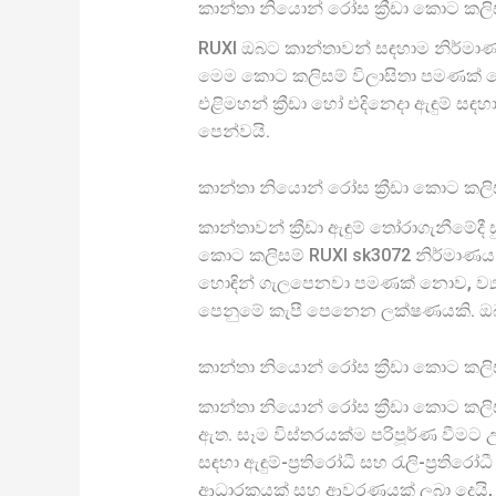
කාන්තා නියොන් රෝස ක්‍රීඩා කොට කලිස
RUXI ඔබට කාන්තාවන් සඳහාම නිර්මාණය
මෙම කොට කලිසම් විලාසිතා පමණක් නොවේ
එළිමහන් ක්‍රීඩා හෝ එදිනෙදා ඇඳුම් 
පෙන්වයි.
කාන්තා නියොන් රෝස ක්‍රීඩා කොට කලිස
කාන්තාවන් ක්‍රීඩා ඇඳුම් තෝරාගැනීමේ
කොට කලිසම් RUXI sk3072 නිර්මාණය ක
හොඳින් ගැලපෙනවා පමණක් නොව, ව්‍ය
පෙනුමේ කැපී පෙනෙන ලක්ෂණයකි. ඔබ ප
කාන්තා නියොන් රෝස ක්‍රීඩා කොට කලිස
කාන්තා නියොන් රෝස ක්‍රීඩා කොට කලිසම
ඇත. සෑම විස්තරයක්ම පරිපූර්ණ වීමට
සඳහා ඇඳුම්-ප්‍රතිරෝධී සහ රැලි-ප්‍
ආධාරකයක් සහ ආවරණයක් ලබා දෙයි, ඔ