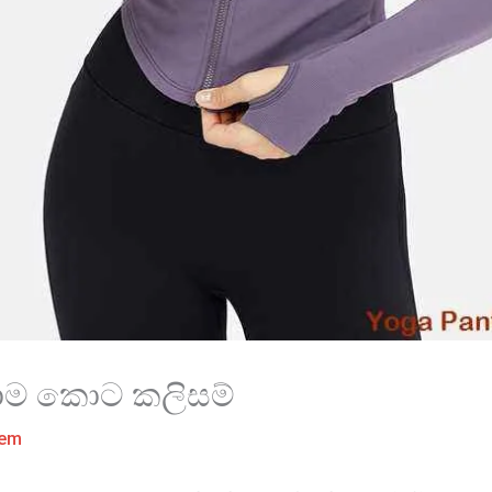
යාම කොට කලිසම්
tem