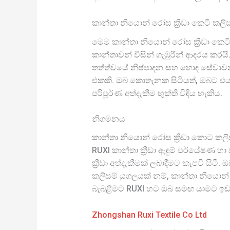
කාන්තා නියොන් රෝස ක්‍රීඩා කෙටි කලි
මෙම කාන්තා නියොන් රෝස ක්‍රීඩා කෙටි
කාන්තාවන් විසින් ගැඹුරින් ආදරය කර
තත්ත්වයේ නිෂ්පාදන සහ හොඳ සේවාවන්
එකකි. ඔබ කොතැනක සිටියත්, ඔබට එය පහ
පරිපූර්ණ අත්දැකීම භුක්ති විඳිය හැකිය.
නිගමනය
කාන්තා නියොන් රෝස ක්‍රීඩා කොට කලිසම්
RUXI කාන්තා ක්‍රීඩා ඇඳුම් පර්යේෂ
ක්‍රීඩා අත්දැකීමක් ලබාදීමට කැපවී ස
කලිසම් යුගලයක් නම්, කාන්තා නියොන්
බැබළීමට RUXI හට ඔබ සමඟ යාමට ඉඩ
Zhongshan Ruxi Textile Co Ltd