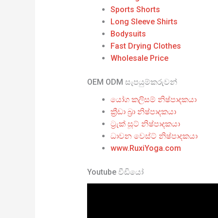
Sports Shorts
Long Sleeve Shirts
Bodysuits
Fast Drying Clothes
Wholesale Price
OEM ODM සැපයුම්කරුවන්
යෝග කලිසම් නිෂ්පාදකයා
ක්‍රීඩා බ්‍රා නිෂ්පාදකයා
ට්‍රැක් සූට් නිෂ්පාදකයා
ධාවන වෙස්ට් නිෂ්පාදකයා
www.RuxiYoga.com
Youtube වීඩියෝ