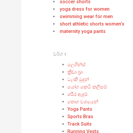
soccer shorts
yoga dress for women
swimming wear for men
short athletic shorts women’s
maternity yoga pants
වර්ග：
ලෙගින්ස්
ක්‍රීඩා බ්‍රා
ටැංකි මුදුන්
යෝග කෙටි කලිසම්
ශරීර ඇඳුම්
තොග වශයෙන්
Yoga Pants
Sports Bras
Track Suits
Running Vests