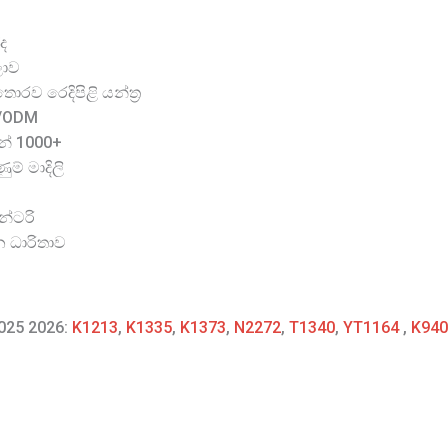
ද
ලාව
රව රෙදිපිළි යන්ත්‍ර
M/ODM
න් 1000+
ම් මාදිලි
න්ටරි
න ධාරිතාව
2025 2026:
K1213
,
K1335
,
K1373
,
N2272
,
T1340
,
YT1164
,
K940