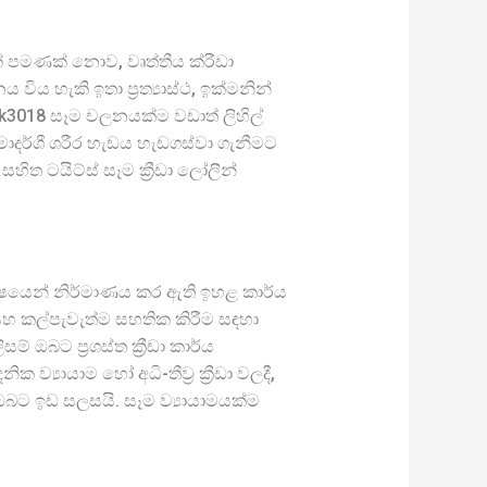
ක් පමණක් නොව, වෘත්තීය ක්රීඩා
ය හැකි ඉතා ප්‍රත්‍යාස්ථ, ඉක්මනින්
k3018 සෑම චලනයක්ම වඩාත් ලිහිල්
රමාදර්ශී ශරීර හැඩය හැඩගස්වා ගැනීමට
ත ටයිට්ස් සෑම ක්‍රීඩා ලෝලීන්
විශේෂයෙන් නිර්මාණය කර ඇති ඉහළ කාර්ය
සහ කල්පැවැත්ම සහතික කිරීම සඳහා
් ඔබට ප්‍රශස්ත ක්‍රීඩා කාර්ය
යායාම හෝ අධි-තීව්‍ර ක්‍රීඩා වලදී,
බට ඉඩ සලසයි. සෑම ව්‍යායාමයක්ම