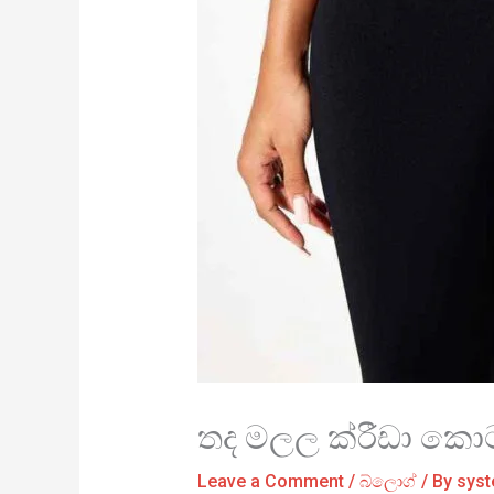
තද මලල ක්රීඩා කොට
Leave a Comment
/
බ්ලොග්
/ By
sys