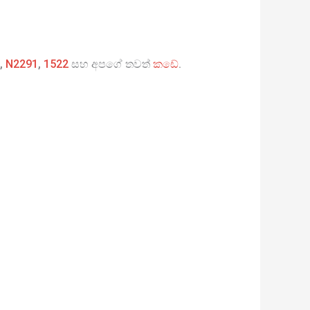
,
N2291
,
1522
සහ අපගේ තවත්
කඩේ
.