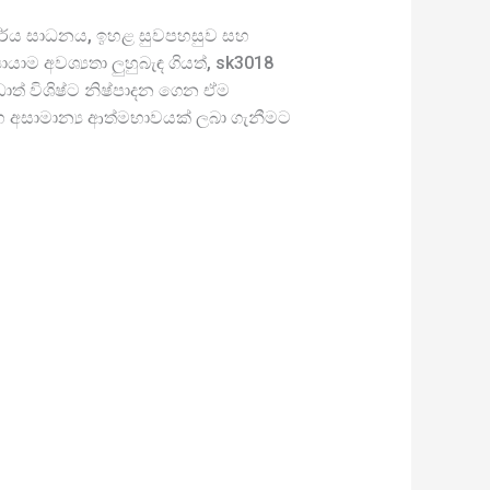
 කාර්ය සාධනය, ඉහළ සුවපහසුව සහ
ම අවශ්‍යතා ලුහුබැඳ ගියත්, sk3018
ාත් විශිෂ්ට නිෂ්පාදන ගෙන ඒම
 අසාමාන්‍ය ආත්මභාවයක් ලබා ගැනීමට