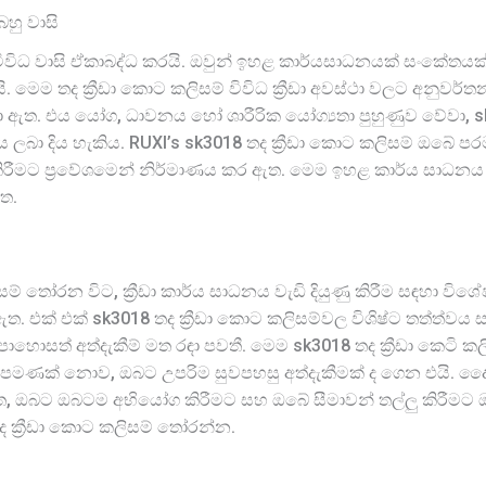
හු වාසි
ම් විවිධ වාසි ඒකාබද්ධ කරයි. ඔවුන් ඉහළ කාර්යසාධනයක් සංකේතය
තද ක්‍රීඩා කොට කලිසම් විවිධ ක්‍රීඩා අවස්ථා වලට අනුවර්තනය වි
ා ඇත. එය යෝග, ධාවනය හෝ ශාරීරික යෝග්‍යතා පුහුණුව වේවා, s
ය ලබා දිය හැකිය. RUXI’s sk3018 තද ක්‍රීඩා කොට කලිසම් ඔබේ ප
කිරීමට ප්‍රවේශමෙන් නිර්මාණය කර ඇත. මෙම ඉහළ කාර්ය සාධනය සහි
ත.
ිසම් තෝරන විට, ක්‍රීඩා කාර්ය සාධනය වැඩි දියුණු කිරීම සඳහා 
එක් එක් sk3018 තද ක්‍රීඩා කොට කලිසම්වල විශිෂ්ට තත්ත්වය 
 පොහොසත් අත්දැකීම් මත රඳා පවතී. මෙම sk3018 තද ක්‍රීඩා කෙටි කලිසම
ක් නොව, ඔබට උපරිම සුවපහසු අත්දැකීමක් ද ගෙන එයි. දෛනික ව්‍
 ඔබට ඔබටම අභියෝග කිරීමට සහ ඔබේ සීමාවන් තල්ලු කිරීමට ඔ
ද ක්‍රීඩා කොට කලිසම් තෝරන්න.