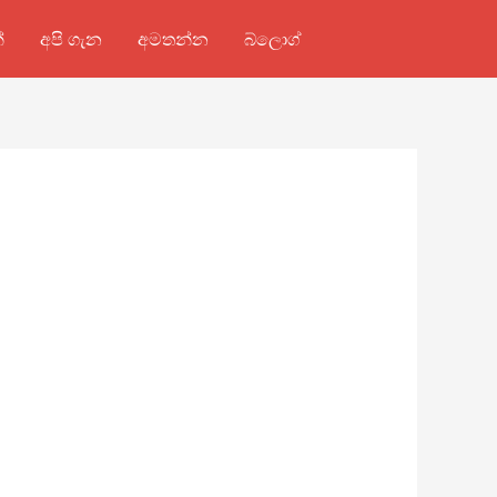
්
අපි ගැන
අමතන්න
බ්ලොග්