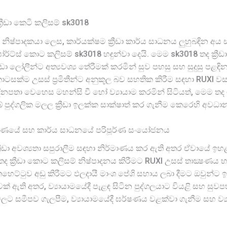
රීඩා කෙටි කලිසම් sk3018
ඇඳුම් නිෂ්පාදකයා ලෙස, කාර්යක්ෂම ක්‍රීඩා කාර්ය සාධනය ලුහුබඳි
ර්ට්ස් කොට කලිසම් sk3018 හඳුන්වා දෙයි. මෙම sk3018 තද ක්‍
ෝලීන්ට අත්‍යවශ්‍ය තේරීමක් කරමින් සුව පහසු සහ සුදුසු පළඳින 
කොටසක්ම උසස් ප්‍රමිතීන්ට අනුකූල බව සහතික කිරීම සඳහා RUXI 
ිනපතා වෙහෙස මහන්සි වී හෝ ව්‍යායාම කරමින් සිටියත්, මෙම තද ම
ුද්ගලික මලල ක්‍රීඩා ඉලක්ක සාක්ෂාත් කර ගැනීම කෙරෙහි අවධ
ර්මාණයේ සහ කාර්ය සාධනයේ පරිපූර්ණ සංයෝජනය
 ක්‍රීඩා අවශ්‍යතා සපුරාලීම සඳහා නිර්මාණය කර ඇති අතර ඒවායේ ඉහ
ම තද ක්‍රීඩා කොට කලිසම් නිෂ්පාදනය කිරීමට RUXI උසස් තාක්‍ෂණය
ෙට්ටුව අඩු කිරීමට ඵලදායී මාංශ පේශි සහාය ලබා දීමට ඔවුන්ට ඉ
වක් ඇති අතර, ව්‍යායාමයේදී පැළඳ සිටින පුද්ගලයාට වියළි සහ සුවප
ලට සමීපව ගැලපීම, ව්‍යායාමයේදී ඝර්ෂණය වළක්වා ගැනීම සහ ව්‍ය