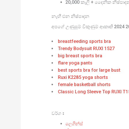
20,000 කෑලි + දෛනික නිෂ්පාද
නැඟී එන නිෂ්පාදන
අපගේ උණුසුම් විකුණුම් ආකෘති 2024 
breastfeeding sports bra
Trendy Bodysuit RUXI 1527
big breast sports bra
flare yoga pants
best sports bra for large bust
Ruxi K2285 yoga shorts
female basketball shorts
Classic Long Sleeve Top RUXI T1
වර්ග：
ලෙගින්ස්