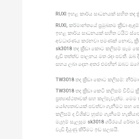
RUXI ඉහළ කාර්ය සාධනයක් සහිත තද ක්‍
RUXI, කර්මාන්තයේ ප්‍රමුඛතම ක්‍රීඩා 
ඉහළ කාර්ය සාධනයක් සහිත ටයිට් ස්පෝ
අවධාරණය කරනවා පමණක් නොව, ක්‍රීඩා ල
sk3018 තද ක්‍රීඩා කොට කලිසම් සෑම 
දැඩි තත්ත්ව පාලනය මත රඳා පවතී. ඔබ ද
සහය ලබා දෙන අතර එමඟින් ඔබට ඔබේ ප
TW3018 තද ක්‍රීඩා කොට කලිසම්: නි
TW3018 තද ක්‍රීඩා කෙටි කලිසම් විවිධ
ප්‍රත්‍යාස්ථතාවක් සහ කල්පැවැත්ම. මෙ
යෝග්‍යතාවයක් පවත්වා ගැනීමට සහ තෙහ
කලිසම් ද විශිෂ්ට හුස්ම ගැනීමේ හැකියා
මැහුම් සැලසුම sk3018 ශරීරයේ රේඛා ව
වැඩි දියුණු කිරීමට ඉඩ සලසයි.