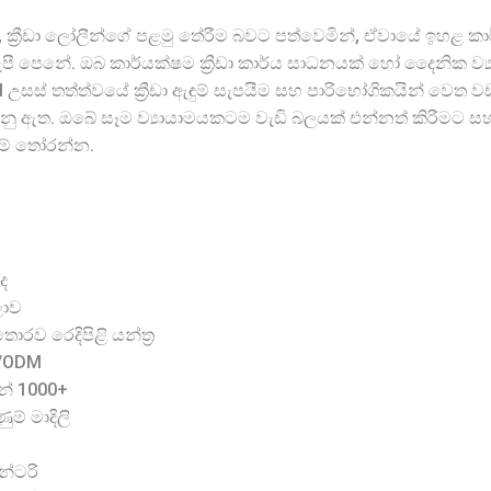
සම්, ක්‍රීඩා ලෝලීන්ගේ පළමු තේරීම බවට පත්වෙමින්, ඒවායේ ඉහළ
පෙනේ. ඔබ කාර්යක්ෂම ක්‍රීඩා කාර්ය සාධනයක් හෝ දෛනික ව්‍යායා
උසස් තත්ත්වයේ ක්‍රීඩා ඇඳුම් සැපයීම සහ පාරිභෝගිකයින් වෙත වඩ
ඇත. ඔබේ සෑම ව්‍යායාමයකටම වැඩි බලයක් එන්නත් කිරීමට සහ
සම් තෝරන්න.
ද
ලාව
රව රෙදිපිළි යන්ත්‍ර
M/ODM
න් 1000+
ම් මාදිලි
න්ටරි