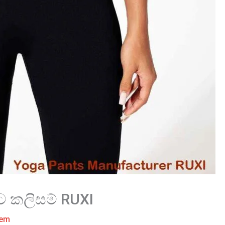
 කලිසම් RUXI
tem