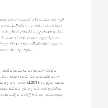
න අය සඳහා විෙශේෂෙයන් නිර්මාණය කර ඇති
රීඩා කොට කලිසම් ඉහළ කාර්ය සාධනයක්
අත්දැකීමක් ලබා දීමට ද උත්සාහ කරයි.
වසර ගණනාවක නිෂ්පාදන පළපුරුද්ද සහ
ලල ක්‍රීඩා කොට කලිසම් ඔබට ප්‍රශස්ත
ානය යොමු කළ හැකිය.
ළ කාර්ය සාධනය සහිත රෙදි විශිෂ්ට
 භාවිතා කරන අතර, ව්‍යායාමයේදී හොඳ
ඩ සලසයි. මෙම sk3018 තද ක්‍රීඩා කොට
හසුව සිටීමට ඉඩ සලසයි. එහි අද්විතීය
ායාමයේදී නම්‍යශීලී බව සහ සුවපහසුව