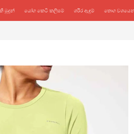
කි මුදුන්
යෝග කෙටි කලිසම්
ශරීර ඇඳුම්
තොග වශයෙන