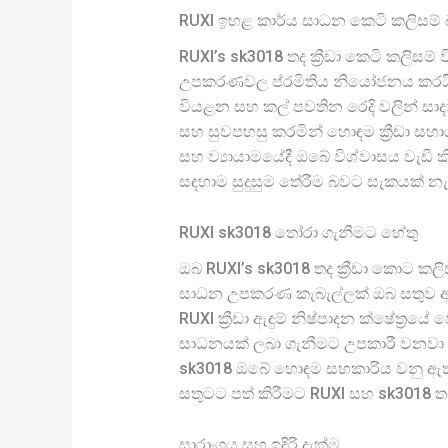
RUXI ඉහළ කාර්ය සාධන කෙටි කලිසම් බ
RUXI’s sk3018 තද ක්‍රීඩා කෙටි කලිස
උපකරණවල ප්රමිතිය නියෝජනය කරයි. මෙම 
වියළන සහ කල් පවතින රෙදි වලින් සාද
සහ සුවපහසු කරමින් හොඳම ක්‍රීඩා සහා
සහ ව්‍යායාමයේදී ඔබේ විශ්වාසය වැඩි 
සඳහාම සුදුසුම තේරීම බවට සැකයක් නැ
RUXI sk3018 තෝරා ගැනීමට හේතු
ඔබ RUXI’s sk3018 තද ක්‍රීඩා කොට කල
සාධන උපකරණ කැබැල්ලක් ඔබ සතුව ඇත. 
RUXI ක්‍රීඩා ඇඳුම් නිෂ්පාදන ක්ෂේත්‍රයේ
සාධනයක් ලබා ගැනීමට උපකාරී වනවා පමණ
sk3018 ඔබේ හොඳම සහකාරිය වනු ඇත,
සතුටට පත් කිරීමට RUXI සහ sk3018 ත
සාරාංශය සහ ඉදිරි දැක්ම