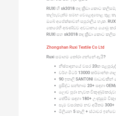
RUXI හි sk3018 තද ක්‍රීඩා කොට කලි
කල්පැවැත්ම සමඟ වෙළෙඳපොළ තුළ කැපී 
ඔබේ අපේක්ෂාවන් සපුරාලිය හැක. RUXI 
කෙරෙහි අඛණ්ඩව අවධානය යොමු කරනු 
RUXI සහ sk3018 තද ක්‍රීඩා කොට කලි
Zhongshan Ruxi Textile Co Ltd
Ruxi සමාගම තෝරා ගන්නේ ඇයි?
නිෂ්පාදනයේ වසර 20ක පළපුරුද්
වර්ග මීටර් 13000 කර්මාන්ත ශා
90 ඉතාලි SANTONI බාධාවකින් තො
ප්‍රසිද්ධ සන්නාම 20+ සඳහා OE
ලොව පුරා නැවත විකුණුම්කරුව
තේරීම සඳහා 180+ උණුසුම් විකුණු
සෑම වසරකම නව අයිතම 300+
මිලියන 5 කෑලි + ස්ථාවර ඉන්වෙ