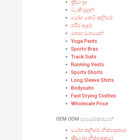
ක්‍රීඩා බ්‍රා
ටැංකි මුදුන්
යෝග කෙටි කලිසම්
ශරීර ඇඳුම්
තොග වශයෙන්
Yoga Pants
Sports Bras
Track Suits
Running Vests
Sports Shorts
Long Sleeve Shirts
Bodysuits
Fast Drying Clothes
Wholesale Price
OEM ODM සැපයුම්කරුවන්
යෝග කලිසම් නිෂ්පාදකයා
ක්‍රීඩා බ්‍රා නිෂ්පාදකයා