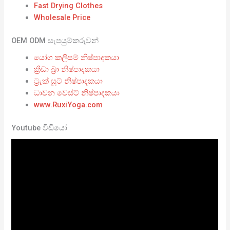
Fast Drying Clothes
Wholesale Price
OEM ODM සැපයුම්කරුවන්
යෝග කලිසම් නිෂ්පාදකයා
ක්‍රීඩා බ්‍රා නිෂ්පාදකයා
ට්‍රැක් සූට් නිෂ්පාදකයා
ධාවන වෙස්ට් නිෂ්පාදකයා
www.RuxiYoga.com
Youtube වීඩියෝ