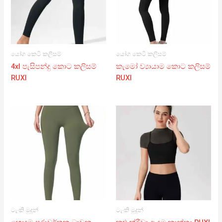
යෝග කෙටි කලිසම්
යෝග කෙටි කලිසම්
4xl පැසිපන්දු කොට කලිසම්
කැමෝ ව්‍යායාම කොට කලිසම්
RUXI
RUXI
ටැංකි මුදුන්
ටැංකි මුදුන්