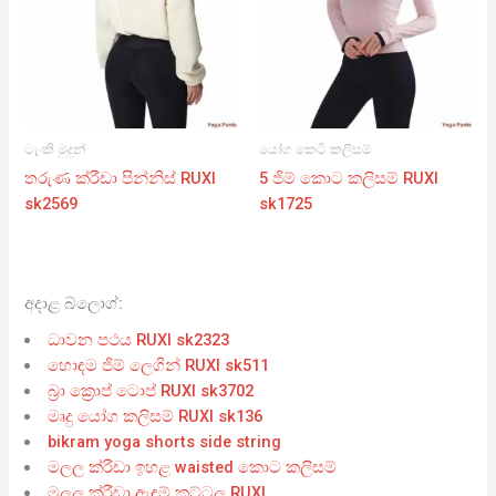
ටැංකි මුදුන්
යෝග කෙටි කලිසම්
තරුණ ක්රීඩා පින්නිස් RUXI
5 ජිම් කොට කලිසම් RUXI
sk2569
sk1725
අදාළ බ්ලොග්:
ධාවන පථය RUXI sk2323
හොඳම ජිම් ලෙගින් RUXI sk511
බ්‍රා ක්‍රොප් ටොප් RUXI sk3702
මෘදු යෝග කලිසම් RUXI sk136
bikram yoga shorts side string
මලල ක්රීඩා ඉහළ waisted කොට කලිසම්
මලල ක්රීඩා ඇඳුම් කට්ටල RUXI