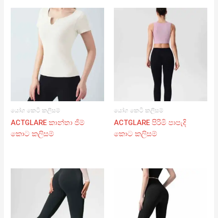
යෝග කෙටි කලිසම්
යෝග කෙටි කලිසම්
ACTGLARE කාන්තා ජිම්
ACTGLARE පිරිමි පාපැදි
කොට කලිසම්
කොට කලිසම්