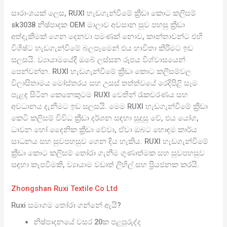
සාරාංශයක් ලෙස, RUXI හැඩගැන්වීමේ ක්‍රීඩා කොට කලිසම්
sk3038 නිෂ්පාදක OEM මාලාව අවසාන සුව පහසු ක්‍රීඩා
අත්දැකීමක් ගෙන දෙනවා පමණක් නොව, කාන්තාවන්ට එහි
විශිෂ්ට හැඩගැන්වීමේ බලපෑමෙන් එය භාවිතා කිරීමට ඉඩ
සලසයි. ව්‍යායාමයේදී ඔබේ ලස්සන රූපය විශ්වාසයෙන්
පෙන්වන්න. RUXI හැඩගැන්වීමේ ක්‍රීඩා කොට කලිසම්වල
විලාසිතාමය මෝස්තරය සහ උසස් තත්ත්වයේ රෙදිපිළි සෑම
පැළඳ සිටින කෙනෙකුටම RUXI වෙතින් රැකවරණය සහ
අවධානය දැනීමට ඉඩ සලසයි. මෙම RUXI හැඩගැන්වීමේ ක්‍රීඩා
කෙටි කලිසම් විවිධ ක්‍රීඩා දර්ශන සඳහා සුදුසු වේ, එය යෝග,
ධාවන හෝ දෛනික ක්‍රීඩා වේවා, ඒවා ඔබට හොඳම කාර්ය
සාධනය සහ සුවපහසුව ගෙන දිය හැකිය. RUXI හැඩගැන්වීමේ
ක්‍රීඩා කොට කලිසම් තෝරා ගැනීම ගුණාත්මක සහ සුවපහසුව
සඳහා කැපවීමකි, ව්‍යායාම වඩාත් ලිහිල් සහ ප්‍රියජනක කරයි.
Zhongshan Ruxi Textile Co Ltd
Ruxi සමාගම තෝරා ගන්නේ ඇයි?
නිෂ්පාදනයේ වසර 20ක පළපුරුද්ද