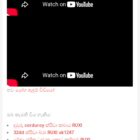
තව
යෝග ඇඳුම් වීඩියෝ
ඔබ කැමති විය හැකිය:
දුඹුරු corduroy ක්රීඩා කබාය RUXI
32dd ක්රීඩා බ්රා RUXI sk1247
රේඛා රහිත ධාවන කොට කලිසම් RUXI