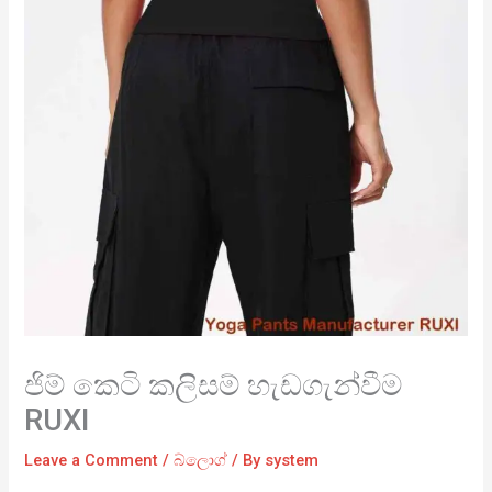
ජිම් කෙටි කලිසම් හැඩගැන්වීම
RUXI
Leave a Comment
/
බ්ලොග්
/ By
system