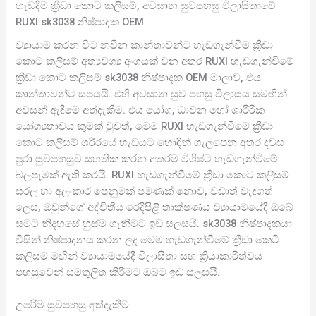
හැඩදීම ක්‍රීඩා කොට කලිසම්, අවසාන සුවපහසු විලාසිතාවේ
RUXI sk3038 නිෂ්පාදක OEM
ව්‍යායාම කරන විට නවීන කාන්තාවන්ට හැඩගැන්වීම ක්‍රීඩා
කොට කලිසම් අත්‍යවශ්‍ය අංගයක් වන අතර RUXI හැඩගැන්වීමේ
ක්‍රීඩා කොට කලිසම් sk3038 නිෂ්පාදක OEM මාලාව, එය
කාන්තාවන්ට සපයයි. එහි අවසාන සුව පහසු විලාසය සමඟින්
අවසන් ඇඳීමේ අත්දැකීම. එය යෝග, ධාවන හෝ ශාරීරික
යෝග්‍යතාවය කුමක් වුවත්, මෙම RUXI හැඩගැන්වීමේ ක්‍රීඩා
කොට කලිසම් ශරීරයේ හැඩයට හොඳින් ගැලපෙන අතර දවස
පුරා සුවපහසුව සහතික කරන අතරම විශිෂ්ට හැඩගැන්වීමේ
බලපෑමක් ඇති කරයි. RUXI හැඩගැන්වීමේ ක්‍රීඩා කොට කලිසම්
සරල හා අලංකාර පෙනුමක් පමණක් නොව, වඩාත් වැදගත්
ලෙස, ඔවුන්ගේ අද්විතීය රෙදිපිළි තාක්ෂණය ව්‍යායාමයේදී ඔබේ
සමට නිදහසේ හුස්ම ගැනීමට ඉඩ සලසයි. sk3038 නිෂ්පාදකයා
විසින් නිෂ්පාදනය කරන ලද මෙම හැඩගැන්වීමේ ක්‍රීඩා කෙටි
කලිසම් මඟින් ව්‍යායාමයේදී විලාසිතා සහ ක්‍රියාකාරිත්වය
පහසුවෙන් සමතුලිත කිරීමට ඔබට ඉඩ සලසයි.
උපරිම සුවපහසු අත්දැකීම