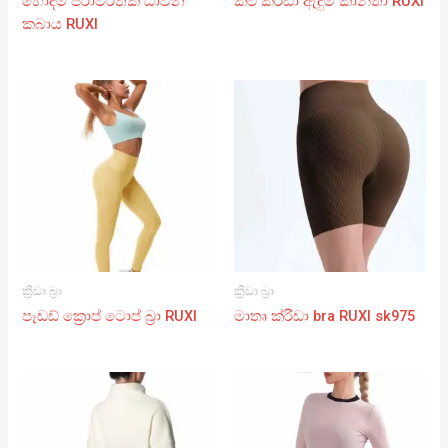
හොඳම පරාවර්තක ධාවන
කළු ක්රීඩා ඇඳුම කාන්තා RUXI
කබාය RUXI
ක්‍රීඩා බ්‍රා
ක්‍රීඩා බ්‍රා
පෑඩඩ් ක්‍රොප් ටොප් බ්‍රා RUXI
මාතෘ ක්රීඩා bra RUXI sk975