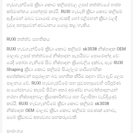
හැඩගැන්වීමේ ක්‍රීඩා කොට කලිසම්වල උසස් තත්ත්වයේ හස්ත
කර්මාන්තය පෙන්නුම් කරයි. RUXI හැඩැති ක්‍රීඩා කොට කලිසම්
ඇඳීමෙන් ඔබට ව්‍යායාම් ශාලාවකදී හෝ එළිමහන් ක්‍රීඩා වලදී
වුවද පහසුවෙන් අවධානය යොමු කළ හැකිය.
RUXI තත්ත්ව සහතිකය
RUXI හැඩගැන්වීමේ ක්‍රීඩා කොට කලිසම් sk3038 නිෂ්පාදක OEM
මාලාව උසස් තත්ත්වයේ නිෂ්පාදන සැපයීමට පොරොන්දු වේ.
රෙදි තෝරා ගැනීමේ සිට නිෂ්පාදන ක්‍රියාවලිය දක්වා, සෑම RUXI
Shaping ක්‍රීඩා කොට කලිසම් සියල්ලම පාරිභෝගික
අපේක්ෂාවන් සපුරාලන බව සහතික කිරීම සඳහා ඒවා දැඩි ලෙස
පාලනය වේ. RUXI හැඩගැස්වීමේ සහ සුවපහසුවෙහි පරිපූර්ණ
සංයෝජනයට කැපවී සිටින අතර අඛණ්ඩ නවෝත්පාදනයන්
හරහා නිෂ්පාදනවල ක්‍රියාකාරීත්වය සහ විලාසිතා වැඩිදියුණු
කරයි. RUXI හැඩගැන්වීමේ ක්‍රීඩා කොට කලිසම් sk3038
නිෂ්පාදක OEM මාලාව ක්‍රීඩා කොට කලිසම් පමණක් නොව,
ඔබේ ක්‍රීඩාවට අත්‍යවශ්‍ය සහකරුවෙකි.
සාරාංශය