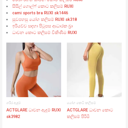
සිසිල් ගොල්ෆ් කොට කලිසම් RUXI
cami sports bra RUXI sk1446
සුවපහසු යෝග කලිසම් RUXI sk318
ඉරියව්ව සඳහා පිටුපස ආධාරක බ්‍රා
ධාවන කොට කලිසම් විකිණීම RUXI
ශරීර ඇඳුම්
යෝග කෙටි කලිසම්
ACTGLARE ධාවන ඇඳුම් RUXI
ACTGLARE ධාවන කොට
sk3982
කලිසම් පිරිමි