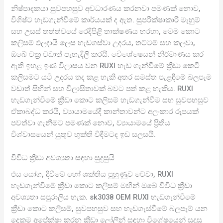
නිෂ්පාදකයා සුවපහසුව අවධාරණය කරනවා පමණක් නොව,
විශිෂ්ට හැඩගැන්වීමේ කාර්යයක් ද ඇත. සුපරීක්ෂාකාරී මැහුම්
සහ උසස් තත්ත්වයේ රෙදිපිළි තාක්ෂණය හරහා, මෙම කොට
කලිසම් ඵලදායී ලෙස හැඩගස්වා උදරය, තට්ටම් සහ කලවා,
ඔබේ වක්‍ර වඩාත් පැහැදිලි කරයි. විෙශේෂෙයන් නිර්මාණය කර
ඇති ඉහළ ඉණ විලාසය වන RUXI හැඩ ගැන්වීමේ ක්‍රීඩා කෙටි
කලිසමට යටි උදරය තද කළ හැකි අතර සමස්ත පැළඳීමේ බලපෑම
වඩාත් සිහින් සහ විලාසිතාවක් බවට පත් කළ හැකිය. RUXI
හැඩගැන්වීමේ ක්‍රීඩා කොට කලිසම් හැඩගැන්වීම සහ සුවපහසුව
ඒකාබද්ධ කරයි, ව්‍යායාමයේදී කාන්තාවන්ට අලංකාර රූපයක්
පවත්වා ගැනීමට පමණක් නොව, ව්‍යායාමයේ ප්‍රීතිය
විශ්වාසයෙන් යුතුව භුක්ති විඳීමටද ඉඩ සලසයි.
විවිධ ක්‍රීඩා අවශ්‍යතා සඳහා සුදුසුයි
එය යෝග, දිවීමේ හෝ ශක්තිය පුහුණුව වේවා, RUXI
හැඩගැන්වීමේ ක්‍රීඩා කොට කලිසම් මඟින් ඔබේ විවිධ ක්‍රීඩා
අවශ්‍යතා සපුරාලිය හැක. sk3038 OEM RUXI හැඩගැන්වීමේ
ක්‍රීඩා කොට කලිසම්, සුවපහසුව සහ හැඩගැස්වීමේ බලපෑම් යන
දෙකම අපේක්ෂා කරන ක්‍රීඩා ලෝලීන් සඳහා විශේෂයෙන් සුදුසු