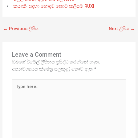
කයාකිං සඳහා හොඳම කොට කලිසම් RUXI
←
Previous ලිපිය
Next ලිපිය
→
Leave a Comment
ඔබගේ ඊමේල් ලිපිනය ප්‍රසිද්ධ කරන්නේ නැත.
අත්‍යාවශ්‍යයය ක්ෂේත්‍ර සලකුණු කොට ඇත
*
Type
here..