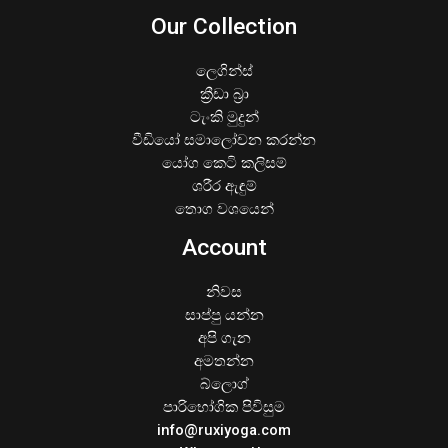
Our Collection
ලෙගින්ස්
ක්‍රීඩා බ්‍රා
ටැංකි මුදුන්
වීඩියෝ සමාලෝචන කරන්න
යෝග කෙටි කලිසම්
ශරීර ඇඳුම්
තොග වශයෙන්
Account
නිවස
සාප්පු යන්න
අපි ගැන
අමතන්න
බ්ලොග්
පාරිභෝගික පිවිසුම
info@ruxiyoga.com