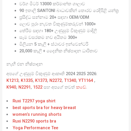
වර්ග මීටර් 13000 කර්මාන්ත ශාලාව
90 ඉතාලි SANTONI බාධාවකින් තොරව රෙදිපිළි යන්ත්‍ර
ප්‍රසිද්ධ සන්නාම 20+ සඳහා OEM/ODM
ලොව පුරා නැවත විකුණුම්කරුවන් 1000+
තේරීම සඳහා 180+ උණුසුම් විකුණුම් මාදිලි
සෑම වසරකම නව අයිතම 300+
මිලියන 5 කෑලි + ස්ථාවර ඉන්වෙන්ටරි
20,000 කෑලි + දෛනික නිෂ්පාදන ධාරිතාව
නැඟී එන නිෂ්පාදන
අපගේ උණුසුම් විකුණුම් ආකෘති 2024 2025 2026:
K1213
,
K1335
,
K1373
,
N2272
,
T1340
,
YT1164
,
K940
,
N2291
,
1522
සහ අපගේ තවත්
කඩේ
.
Ruxi T2297 yoga shirt
best sports bra for heavy breast
women’s running shorts
Ruxi N2290 sports bra
Yoga Performance Tee