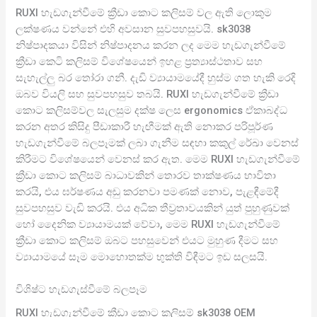
RUXI හැඩගැන්වීමේ ක්‍රීඩා කොට කලිසම් වල ඇති ලොකුම
ලක්ෂණය වන්නේ එහි අවසාන සුවපහසුවයි. sk3038
නිෂ්පාදකයා විසින් නිෂ්පාදනය කරන ලද මෙම හැඩගැන්වීමේ
ක්‍රීඩා කෙටි කලිසම් විශේෂයෙන් ඉහළ ප්‍රත්‍යාස්ථතාව සහ
සැහැල්ලු බර තෝරා ගනී. දැඩි ව්‍යායාමයේදී හුස්ම ගත හැකි රෙදි
ඔබව වියලි සහ සුවපහසුව තබයි. RUXI හැඩගැන්වීමේ ක්‍රීඩා
කොට කලිසම්වල සැලසුම දක්ෂ ලෙස ergonomics ඒකාබද්ධ
කරන අතර කිසිදු පීඩාකාරී හැඟීමක් ඇති නොකර පරිපූර්ණ
හැඩගැන්වීමේ බලපෑමක් ලබා ගැනීම සඳහා කකුල් රේඛා වෙනස්
කිරීමට විශේෂයෙන් වෙනස් කර ඇත. මෙම RUXI හැඩගැන්වීමේ
ක්‍රීඩා කොට කලිසම් බාධාවකින් තොරව තාක්ෂණය භාවිතා
කරයි, එය ඝර්ෂණය අඩු කරනවා පමණක් නොව, පැළඳීමේදී
සුවපහසුව වැඩි කරයි. එය අධික තීව්‍රතාවයකින් යුත් පුහුණුවක්
හෝ දෛනික ව්‍යායාමයක් වේවා, මෙම RUXI හැඩගැන්වීමේ
ක්‍රීඩා කොට කලිසම් ඔබට පහසුවෙන් එයට මුහුණ දීමට සහ
ව්‍යායාමයේ සෑම මොහොතක්ම භුක්ති විඳීමට ඉඩ සලසයි.
විශිෂ්ට හැඩගැස්වීමේ බලපෑම
RUXI හැඩගැන්වීමේ ක්‍රීඩා කොට කලිසම් sk3038 OEM