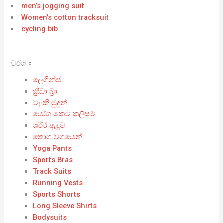
men’s jogging suit
Women’s cotton tracksuit
cycling bib
වර්ග：
ලෙගින්ස්
ක්‍රීඩා බ්‍රා
ටැංකි මුදුන්
යෝග කෙටි කලිසම්
ශරීර ඇඳුම්
තොග වශයෙන්
Yoga Pants
Sports Bras
Track Suits
Running Vests
Sports Shorts
Long Sleeve Shirts
Bodysuits