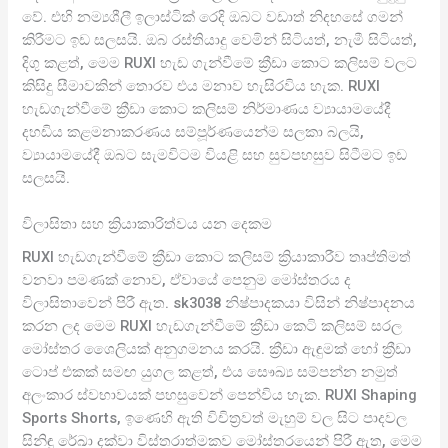
වේ. එහි නම්‍යශීලී ඉලාස්ටික් රෙදි ඔබට වඩාත් නිදහසේ ගමන්
කිරීමට ඉඩ සලසයි. ඔබ රස්තියාදු වෙමින් සිටියත්, නැමී සිටියත්,
දිගු කළත්, මෙම RUXI හැඩ ගැන්වීමේ ක්‍රීඩා කොට කලිසම් වලට
කිසිදු සීමාවකින් තොරව එය මනාව හැසිරවිය හැක. RUXI
හැඩගැන්වීමේ ක්‍රීඩා කොට කලිසම් නිර්මාණය ව්‍යායාමයේදී
දහඩිය කළමනාකරණය සම්පූර්ණයෙන්ම සලකා බලයි,
ව්‍යායාමයේදී ඔබට සැමවිටම වියළි සහ සුවපහසුව සිටීමට ඉඩ
සලසයි.
විලාසිතා සහ ක්‍රියාකාරිත්වය යන දෙකම
RUXI හැඩගැන්වීමේ ක්‍රීඩා කොට කලිසම් ක්‍රියාකාරීව තෘප්තිමත්
වනවා පමණක් නොව, ඒවායේ පෙනුම මෝස්තරය ද
විලාසිතාවෙන් පිරී ඇත. sk3038 නිෂ්පාදකයා විසින් නිෂ්පාදනය
කරන ලද මෙම RUXI හැඩගැන්වීමේ ක්‍රීඩා කෙටි කලිසම් සරල
මෝස්තර ශෛලියක් අනුගමනය කරයි. ක්‍රීඩා ඇඳුමක් හෝ ක්‍රීඩා
ටොප් එකක් සමඟ යුගල කළත්, එය සෞඛ්‍ය සම්පන්න නමුත්
අලංකාර ස්වභාවයක් පහසුවෙන් පෙන්විය හැක. RUXI Shaping
Sports Shorts, ඉණෙහි ඇති විචිත්‍රවත් මැහුම් වල සිට පාදවල
සිනිඳු රේඛා දක්වා විස්තරාත්මකව මෝස්තරයෙන් පිරී ඇත, මෙම