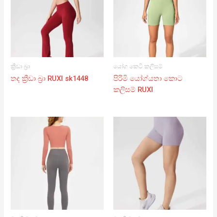
ක්‍රීඩා බ්‍රා
යෝග කෙටි කලිසම්
තද ක්‍රීඩා බ්‍රා RUXI sk1448
පිරිමි යෝග්යතා කොට
කලිසම් RUXI