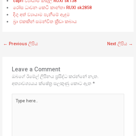
capri ව්‍යායාම කකුල් RUXI sk138
රෝස ධාවන කෙටි කාන්තා RUXI sk2858
දිගු අත් ව්‍යායාම පැනීමේ ඇඳුම
බ්‍රා එකකින් සමන්විත ක්‍රීඩා කබාය
←
Previous ලිපිය
Next ලිපිය
→
Leave a Comment
ඔබගේ ඊමේල් ලිපිනය ප්‍රසිද්ධ කරන්නේ නැත.
අත්‍යාවශ්‍යයය ක්ෂේත්‍ර සලකුණු කොට ඇත
*
Type
here..