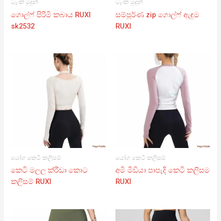
ටැංකි මුදුන්
ටැංකි මුදුන්
ගොල්ෆ් පිරිමි කබාය RUXI
සම්පූර්ණ zip ගොල්ෆ් ඇඳුම
sk2532
RUXI
යෝග කෙටි කලිසම්
යෝග කෙටි කලිසම්
කෙටි මලල ක්රීඩා කොට
අමි මීඩියා පාපැදි කෙටි කලිසම
කලිසම් RUXI
RUXI