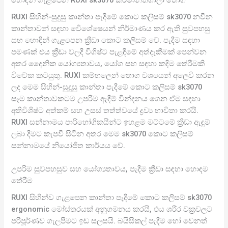
RUXI සිහින්-සුදුසු කාන්තා පැදීමේ කොට කලිසම් sk3070 නවීන
කාන්තාවන් සඳහා විෙශේෂෙයන් නිර්මාණය කර ඇති සුවපහසු
සහ හොඳින් ගැළපෙන ක්‍රීඩා කොට කලිසම් වේ. පැදීම සඳහා
පමණක් එය ක්‍රීඩා වලදී විශිෂ්ට පැළඳීමේ අත්දැකීමක් පෙන්වන
අතර දෛනික යෝග්‍යතාවය, යෝග සහ සඳහා කදිම තේරීමකි
විවේක කටයුතු. RUXI කම්හලෙන් තොග වශයෙන් අලෙවි කරන
ලද මෙම සිහින්-සුදුසු කාන්තා පැදීමේ කොට කලිසම් sk3070
සෑම කාන්තාවකටම උපරිම ඇඳීම් වින්දනය ගෙන ඒම සඳහා
අතිවිශිෂ්ට අත්කම් සහ උසස් තත්ත්වයේ ද්‍රව්‍ය භාවිතා කරයි.
RUXI සන්නාමය පාරිභෝගිකයින්ට ඉහළම මට්ටමේ ක්‍රීඩා ඇඳුම්
ලබා දීමට කැපවී සිටින අතර මෙම sk3070 කොට කලිසම්
සන්නාමයේ නියෝජිත කාර්යය වේ.
උපරිම සුවපහසුව සහ යෝග්‍යතාවය, පැදීම ක්‍රීඩා සඳහා හොඳම
තේරීම
RUXI සිහින්ව ගැළපෙන කාන්තා පැදීමේ කොට කලිසම් sk3070
ergonomic මෝස්තරයක් අනුගමනය කරයි, එය ශරීර වක්‍රවලට
පරිපූර්ණව ගැලපීමට ඉඩ සලසයි. බයිසිකල් පැදීම හෝ වෙනත්