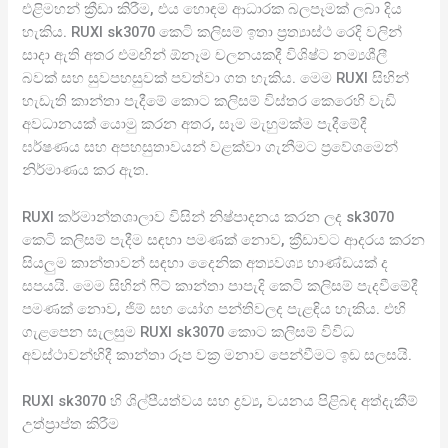
එළිමහන් ක්‍රීඩා කිරීම, එය හොඳම ආධාරක බලපෑමක් ලබා දිය
හැකිය. RUXI sk3070 කෙටි කලිසම් ඉතා ප්‍රත්‍යාස්ථ රෙදි වලින්
සාදා ඇති අතර එමඟින් ඕනෑම චලනයකදී විශිෂ්ට නම්‍යශීලී
බවක් සහ සුවපහසුවක් පවත්වා ගත හැකිය. මෙම RUXI සිහින්
හැඩැති කාන්තා පැදීමේ කොට කලිසම් විස්තර කෙරෙහි වැඩි
අවධානයක් යොමු කරන අතර, සෑම මැහුමක්ම පැදීමේදී
ඝර්ෂණය සහ අපහසුතාවයන් වළක්වා ගැනීමට ප්‍රවේශමෙන්
නිර්මාණය කර ඇත.
RUXI කර්මාන්තශාලාව විසින් නිෂ්පාදනය කරන ලද sk3070
කෙටි කලිසම් පැදීම සඳහා පමණක් නොව, ක්‍රීඩාවට ආදරය කරන
සියලුම කාන්තාවන් සඳහා දෛනික අත්‍යවශ්‍ය භාණ්ඩයක් ද
සපයයි. මෙම සිහින් ෆිට් කාන්තා පාපැදි කෙටි කලිසම් පැදවීමේදී
පමණක් නොව, ජිම් සහ යෝග පන්තිවලද පැළඳිය හැකිය. එහි
ගැළපෙන සැලසුම RUXI sk3070 කොට කලිසම් විවිධ
අවස්ථාවන්හිදී කාන්තා රූප වක්‍ර මනාව පෙන්වීමට ඉඩ සලසයි.
RUXI sk3070 හි ශිල්පීයත්වය සහ ද්‍රව්‍ය, වයනය පිළිබඳ අත්දැකීම්
උත්ප්‍රාප්ත කිරීම