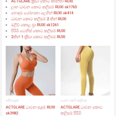
ACTGLARE ක්‍රීඩා කොට කාන්තා RUXI
ලාභ ධාවන කොට කලිසම් RUXI sk1765
හොඳම යෝග්‍යතා ලෙගින් RUXI sk414
ධාවන කොට කලිසම් 2 කින් RUXI
ඔලිව් කොළ බ්‍රා RUXI sk1261
පිරිමි ටෙනිස් කොට කලිසම් RUXI
2කින් 1 ක්‍රීඩා කොට කලිසම් RUXI
ශරීර ඇඳුම්
යෝග කෙටි කලිසම්
ACTGLARE ධාවන ඇඳුම් RUXI
ACTGLARE ධාවන කොට
sk3982
කලිසම් පිරිමි