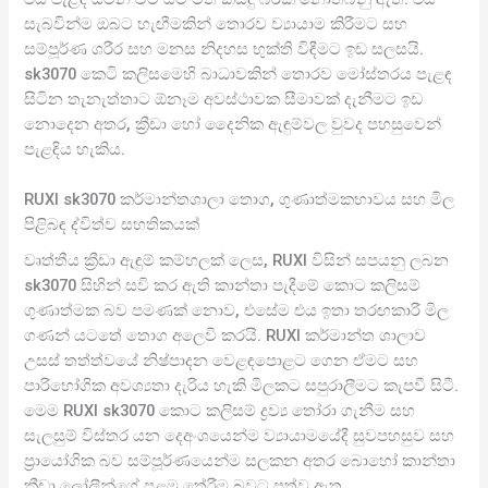
සැබවින්ම ඔබට හැඟීමකින් තොරව ව්‍යායාම කිරීමට සහ
සම්පූර්ණ ශරීර සහ මනස නිදහස භුක්ති විඳීමට ඉඩ සලසයි.
sk3070 කෙටි කලිසමෙහි බාධාවකින් තොරව මෝස්තරය පැළඳ
සිටින තැනැත්තාට ඕනෑම අවස්ථාවක සීමාවක් දැනීමට ඉඩ
නොදෙන අතර, ක්‍රීඩා හෝ දෛනික ඇඳුම්වල වුවද පහසුවෙන්
පැළඳිය හැකිය.
RUXI sk3070 කර්මාන්තශාලා තොග, ගුණාත්මකභාවය සහ මිල
පිළිබඳ ද්විත්ව සහතිකයක්
වෘත්තීය ක්‍රීඩා ඇඳුම් කම්හලක් ලෙස, RUXI විසින් සපයනු ලබන
sk3070 සිහින් සවි කර ඇති කාන්තා පැදීමේ කොට කලිසම්
ගුණාත්මක බව පමණක් නොව, එසේම එය ඉතා තරඟකාරී මිල
ගණන් යටතේ තොග අලෙවි කරයි. RUXI කර්මාන්ත ශාලාව
උසස් තත්ත්වයේ නිෂ්පාදන වෙළඳපොළට ගෙන ඒමට සහ
පාරිභෝගික අවශ්‍යතා දැරිය හැකි මිලකට සපුරාලීමට කැපවී සිටී.
මෙම RUXI sk3070 කොට කලිසම් ද්‍රව්‍ය තෝරා ගැනීම සහ
සැලසුම් විස්තර යන දෙඅංශයෙන්ම ව්‍යායාමයේදී සුවපහසුව සහ
ප්‍රායෝගික බව සම්පූර්ණයෙන්ම සලකන අතර බොහෝ කාන්තා
ක්‍රීඩා ලෝලීන්ගේ පළමු තේරීම බවට පත්ව ඇත.