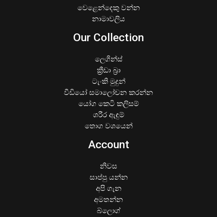
වෙළෙන්දෙකු වන්න
නාමාවලිය
Our Collection
ලෙගින්ස්
ක්‍රීඩා බ්‍රා
ටැංකි මුදුන්
වීඩියෝ සමාලෝචන කරන්න
යෝග කෙටි කලිසම්
ශරීර ඇඳුම්
තොග වශයෙන්
Account
නිවස
සාප්පු යන්න
අපි ගැන
අමතන්න
බ්ලොග්