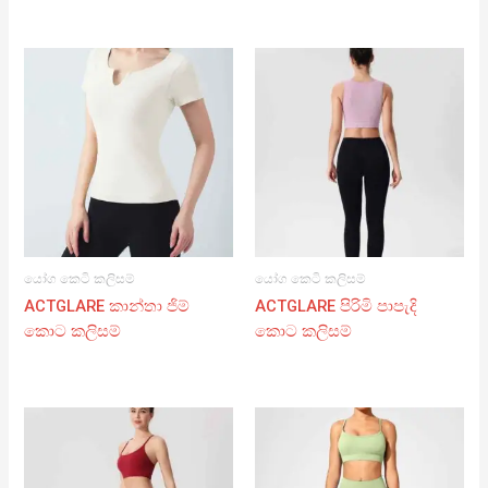
යෝග කෙටි කලිසම්
යෝග කෙටි කලිසම්
ACTGLARE කාන්තා ජිම්
ACTGLARE පිරිමි පාපැදි
කොට කලිසම්
කොට කලිසම්