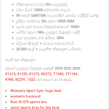
නිෂ්පාදනයේ වසර 20ක පළපුරුද්ද
වර්ග මීටර් 13000 කර්මාන්ත ශාලාව
90 ඉතාලි SANTONI බාධාවකින් තොරව රෙදිපිළි යන්ත්‍ර
ප්‍රසිද්ධ සන්නාම 20+ සඳහා OEM/ODM
ලොව පුරා නැවත විකුණුම්කරුවන් 1000+
තේරීම සඳහා 180+ උණුසුම් විකුණුම් මාදිලි
සෑම වසරකම නව අයිතම 300+
මිලියන 5 කෑලි + ස්ථාවර ඉන්වෙන්ටරි
20,000 කෑලි + දෛනික නිෂ්පාදන ධාරිතාව
නැඟී එන නිෂ්පාදන
අපගේ උණුසුම් විකුණුම් ආකෘති 2024 2025 2026:
K1213
,
K1335
,
K1373
,
N2272
,
T1340
,
YT1164
,
K940
,
N2291
,
1522
සහ අපගේ තවත්
කඩේ
.
Women’s Sport Gym Yoga Vest
women’s tracksuit
Ruxi N1379 sports bra
good sports bras for big bust