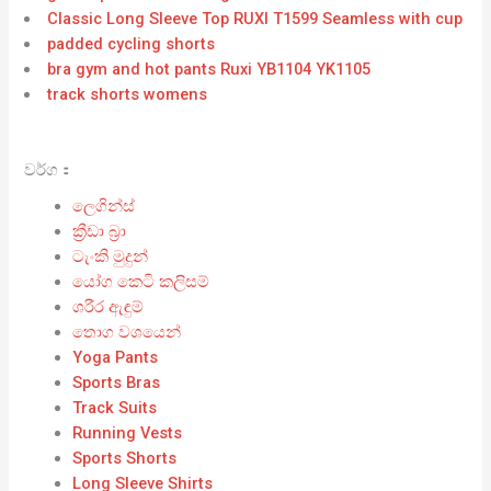
Classic Long Sleeve Top RUXI T1599 Seamless with cup
padded cycling shorts
bra gym and hot pants Ruxi YB1104 YK1105
track shorts womens
වර්ග：
ලෙගින්ස්
ක්‍රීඩා බ්‍රා
ටැංකි මුදුන්
යෝග කෙටි කලිසම්
ශරීර ඇඳුම්
තොග වශයෙන්
Yoga Pants
Sports Bras
Track Suits
Running Vests
Sports Shorts
Long Sleeve Shirts