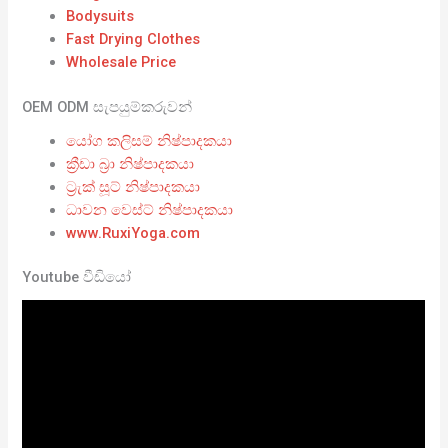
Bodysuits
Fast Drying Clothes
Wholesale Price
OEM ODM සැපයුම්කරුවන්
යෝග කලිසම් නිෂ්පාදකයා
ක්‍රීඩා බ්‍රා නිෂ්පාදකයා
ට්‍රැක් සූට් නිෂ්පාදකයා
ධාවන වෙස්ට් නිෂ්පාදකයා
www.RuxiYoga.com
Youtube වීඩියෝ