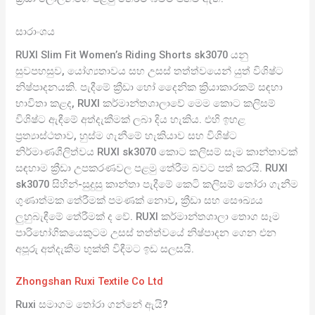
සාරාංශය
RUXI Slim Fit Women’s Riding Shorts sk3070 යනු
සුවපහසුව, යෝග්‍යතාවය සහ උසස් තත්ත්වයෙන් යුත් විශිෂ්ට
නිෂ්පාදනයකි. පැදීමේ ක්‍රීඩා හෝ දෛනික ක්‍රියාකාරකම් සඳහා
භාවිතා කළද, RUXI කර්මාන්තශාලාවේ මෙම කොට කලිසම්
විශිෂ්ට ඇඳීමේ අත්දැකීමක් ලබා දිය හැකිය. එහි ඉහළ
ප්‍රත්‍යාස්ථතාව, හුස්ම ගැනීමේ හැකියාව සහ විශිෂ්ට
නිර්මාණශීලිත්වය RUXI sk3070 කොට කලිසම් සෑම කාන්තාවක්
සඳහාම ක්‍රීඩා උපකරණවල පළමු තේරීම බවට පත් කරයි. RUXI
sk3070 සිහින්-සුදුසු කාන්තා පැදීමේ කෙටි කලිසම් තෝරා ගැනීම
ගුණාත්මක තේරීමක් පමණක් නොව, ක්‍රීඩා සහ සෞඛ්‍යය
ලුහුබැඳීමේ තේරීමක් ද වේ. RUXI කර්මාන්තශාලා තොග සෑම
පාරිභෝගිකයෙකුටම උසස් තත්ත්වයේ නිෂ්පාදන ගෙන එන
අපූරු අත්දැකීම භුක්ති විඳීමට ඉඩ සලසයි.
Zhongshan Ruxi Textile Co Ltd
Ruxi සමාගම තෝරා ගන්නේ ඇයි?