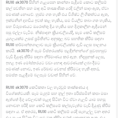
RUXI sk3070 සිහින් ගැළපෙන කාන්තා පැදීමේ කොට කලිසම්
කල් පවතින සහ මෘදු අධි තාක්‍ෂණික රෙදි වලින් සාදා ඇත, ඒවා
පමණක් නොවේ. හුස්ම ගත හැකි එය විශිෂ්ට ලිංගිකත්වය ඇත,
ඉක්මනින් දහඩිය ඉවත් කළ හැකිය, සම වියලිව තබා ගත හැකිය,
සහ විරූපණයට ඔරොත්තු දිය හැකිය සහ දිගුකාලීන ඇඳීමෙන්
පසු එල්ලා වැටීම. නිෂ්පාදන ක්‍රියාවලියේදී, සෑම කෙටි කලිසම්
යුගලයක්ම උසස් ප්‍රමිතීන්ට අනුකූල බව සහතික කිරීම සඳහා
RUXI කර්මාන්තශාලාව සෑම ක්‍රියාවලියක්ම දැඩි ලෙස පාලනය
කරයි. sk3070 හි සෑම විස්තරයක්ම පළඳින්නන්ගේ සුවපහසුව
වැඩි දියුණු කිරීම සඳහා නිර්මාණය කර ඇත. නිදසුනක් ලෙස,
ඉහළ ඉණ මෝස්තරයට වඩා හොඳ ආවරණයක් ලබා දීමට
පමණක් නොව, ඉණ රේඛාව වෙනස් කිරීමටද හැකි අතර,
සමස්ත පැළඳීමේ බලපෑම වඩාත් සිහින් වේ.
RUXI sk3070 කෙටිකතා වල හැරවුම් තාක්ෂණය ද
විශේෂත්වයකි. සෑම මැහුම් සහ නූල් ඉතා පරිස්සමින් කපා මසා
ඇත්තේ දිගු වේලාවක් පැළඳ සිටින විට ඒවා ගැලවී යාම පහසු
නොවන පරිදි සහ කෙටි කලිසමේ කල්පැවැත්ම වැඩි දියුණු කිරීම
සඳහා ය. ඒ අතරම, RUXI කෙටි කලිසම් රෙදි සැහැල්ලු වන අතර
එය පැළඳ සිටින විට සම මත කිසිදු බරක් නොතබනු ඇත. එය