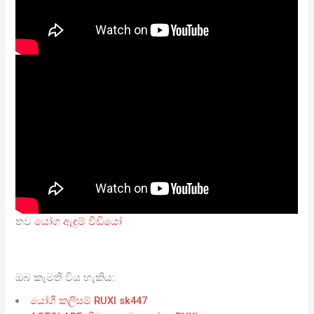
තව
යෝග ඇඳුම් වීඩියෝ
ඔබ කැමති විය හැකිය:
යෝගී කලිසම් RUXI sk447