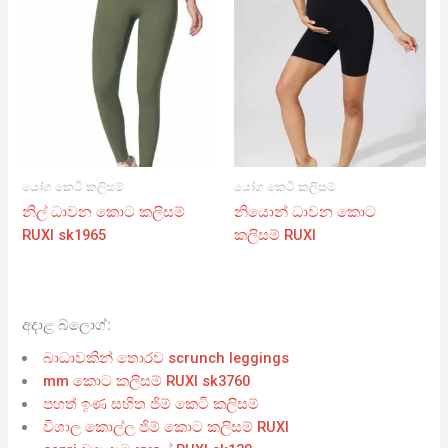
යෝග කෙටි කලිසම්
යෝග කෙටි කලිසම්
නිල් ධාවන කොට කලිසම්
නියොන් ධාවන කොට
RUXI sk1965
කලිසම් RUXI
අදාළ බ්ලොග්:
බාධාවකින් තොරව scrunch leggings
mm කොට කලිසම් RUXI sk3760
පහත් ඉණ සහිත ජිම් කෙටි කලිසම්
විශාල කොල්ල ජිම් කොට කලිසම් RUXI