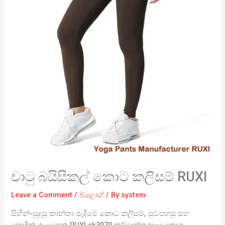
චාටු බයිසිකල් කොට කලිසම් RUXI
Leave a Comment
/
බ්ලොග්
/ By
system
සිහින්-සුදුසු කාන්තා පැදීමේ කොට කලිසම්, සුවපහසු සහ
හොඳින් ගැළපෙන RUXI sk3070 කර්මාන්තශාලා තොග