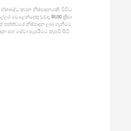
තා ඒකාබද්ධ කරන නිෂ්පාදනයකි. විවිධ
්ලර වෙළෙන්දෙකු වුවද, RUXI ක්‍රීඩා
් තත්ත්වයේ නිෂ්පාදන ලබා ගැනීමට
දන සහ සේවා සැපයීමට කැපවී සිටී.