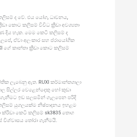
ට කලිසම් ද වේ. එය යෝග, ධාවනය,
ීඩා කොට කලිසම් විවිධ ක්‍රීඩා අවශ්‍යතා
ුණ දිය හැක. මෙම කෙටි කලිසම් ද
ගැලපේ, ඒවා අලංකාර සහ ප්රායෝගික
 ගේ කාන්තා ක්‍රීඩා කොට කලිසම්
තික ලැබෙනු ඇත. RUXI කර්මාන්තශාලා
ිශාල සිල්ලර වෙළෙන්දෙකු හෝ කුඩා
 ගැනීමට ඉඩ සලසමින් ගැලපෙන පරිදි
ට කලිසම් යුගලයක්ම නිෂ්පාදනය ඉහළම
ා ක්රීඩා කෙටි කලිසම් sk3835 තොග
විශ්වාසය තෝරා ගැනීමයි.