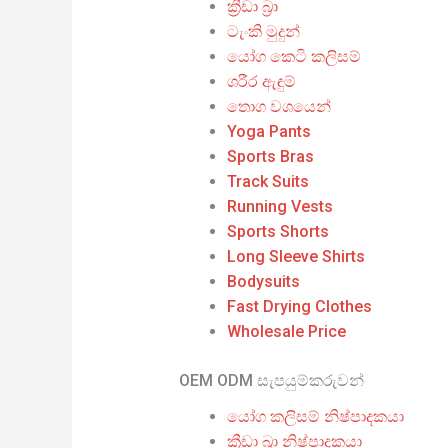
ක්‍රීඩා බ්‍රා
ටැංකි මුදුන්
යෝග කෙටි කලිසම්
ශරීර ඇඳුම්
තොග වශයෙන්
Yoga Pants
Sports Bras
Track Suits
Running Vests
Sports Shorts
Long Sleeve Shirts
Bodysuits
Fast Drying Clothes
Wholesale Price
OEM ODM සැපයුම්කරුවන්
යෝග කලිසම් නිෂ්පාදකයා
ක්‍රීඩා බ්‍රා නිෂ්පාදකයා