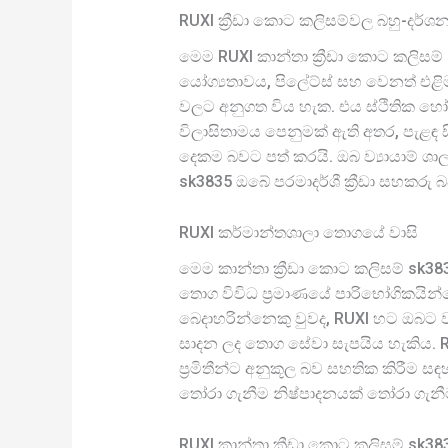
RUXI ක්‍රීඩා කොට කලිසම්වල බහු-දර්ශ
මෙම RUXI කාන්තා ක්‍රීඩා කොට කලිසම්
යෝග්‍යතාවය, පිලේට්ස් සහ වෙනත් එළිමහන් 
වලට අනුගත විය හැක. එය ස්ථිතික හෝ ග
විලාසිතාමය පෙනුමක් ඇති අතර, පැළඳ 
දෙකම බවට පත් කරයි. ඔබ ව්‍යායාම් ශා
sk3835 ඔබේ පරමාදර්ශී ක්‍රීඩා සහකරු 
RUXI කර්මාන්තශාලා තොගයේ වාසි
මෙම කාන්තා ක්‍රීඩා කොට කලිසම් sk
තොග විවිධ ප්‍රමාණයේ පාරිභෝගිකයින්ග
බෙදාහරින්නෙකු වුවද, RUXI හට ඔබට 
සාදන ලද තොග සේවා සැපයිය හැකිය. RU
ප්‍රමිතීන්ට අනුකූල බව සහතික කිරීම 
තෝරා ගැනීම නිෂ්පාදනයක් තෝරා ගැන
RUXI කාන්තා ක්‍රීඩා කොට කලිසම් sk