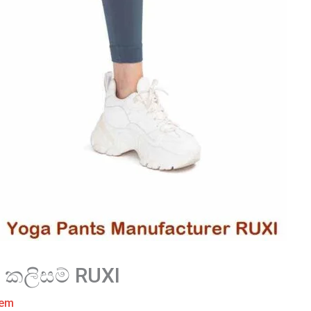
 කලිසම් RUXI
tem