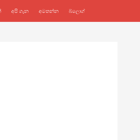
්
අපි ගැන
අමතන්න
බ්ලොග්