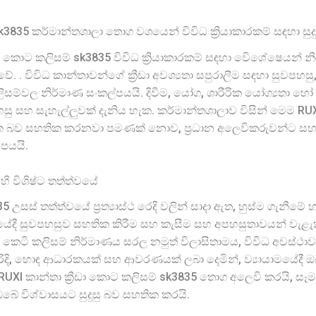
k3835 කර්මාන්තශාලා තොග වශයෙන් විවිධ ක්‍රියාකාරකම් සඳහා සුද
ීඩා කොට කලිසම් sk3835 විවිධ ක්‍රියාකාරකම් සඳහා විෙශේෂෙයන් නි
ු වේ. . විවිධ කාන්තාවන්ගේ ක්‍රීඩා අවශ්‍යතා සපුරාලීම සඳහා සුවපහස
ලිසම්වල නිර්මාණ සංකල්පයයි. දිවීම, යෝග, ශාරීරික යෝග්‍යතා හෝ අ
 සහ සැහැල්ලුවක් දැනිය හැක. කර්මාන්තශාලාව විසින් මෙම RUXI 
 බව සහතික කරනවා පමණක් නොව, ප්‍රධාන අලෙවිකරුවන්ට සහ
සපයයි.
I හි විශිෂ්ට තත්ත්වයේ
5 උසස් තත්ත්වයේ ප්‍රත්‍යාස්ථ රෙදි වලින් සාදා ඇත, හුස්ම ගැනී
ායාමයේදී සුවපහසුව සහතික කිරීම සහ කැසීම සහ අපහසුතාවයන් වැළැ
ෙටි කලිසම් නිර්මාණය සරල නමුත් විලාසිතාමය, විවිධ අවස්ථාවන
දි, හොඳ ආධාරකයක් සහ ආවරණයක් ලබා දෙමින්, ව්‍යායාමයේදී ඔබ
UXI කාන්තා ක්‍රීඩා කොට කලිසම් sk3835 තොග අලෙවි කරයි, සෑම
 ඔබේ විශ්වාසයට සුදුසු බව සහතික කරයි.