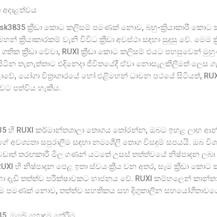
න අදාළත්වය
 sk3835 ක්‍රීඩා කොට කලිසම් පමණක් නොව, බහු-ක්‍රියාකාරී කො
ක්‍රියාකාරකම් වැනි විවිධ ක්‍රීඩා අවස්ථා සඳහා සුදුසු වේ. මෙම ක්‍ර
තික ක්‍රීඩා වේවා, RUXI ක්‍රීඩා කොට කලිසම් එයට පහසුවෙන් මුහ
සිටින තැනැත්තාට එදිනෙදා ජීවිතයේදී ඒවා නොසැලකිලිමත් ලෙස 
ලාවේ, යෝගා චිත්‍රාගාරයේ හෝ එළිමහන් ධාවන පථයේ සිටියත්, RUXI
බවට පත්විය හැකිය.
3835 හි RUXI කර්මාන්තශාලා තොගය තෝරන්න, ඔබට ඉහළ ලාභ ආන්
ේ අවශ්‍යතා සපුරාලීම සඳහා නම්‍යශීලී තොග විසඳුම් සපයයි. ඔබ ව
වඩාත් තරඟකාරී මිල ගණන් යටතේ උසස් තත්ත්වයේ නිෂ්පාදන ලබා
XI හි නිෂ්පාදන පෙළ ඉතා ස්වයංක්‍රීය වන අතර, සෑම ක්‍රීඩා කො
සඳහා දැඩි තත්ත්ව පරීක්ෂාවකට භාජනය වේ. RUXI කම්හලෙන් කාන්ත
ීම පමණක් නොව, තත්ත්ව සහතිකය සහ දිගුකාලීන සහයෝගීතාවයේ 
3835, ඔබේ හොඳම තේරීම