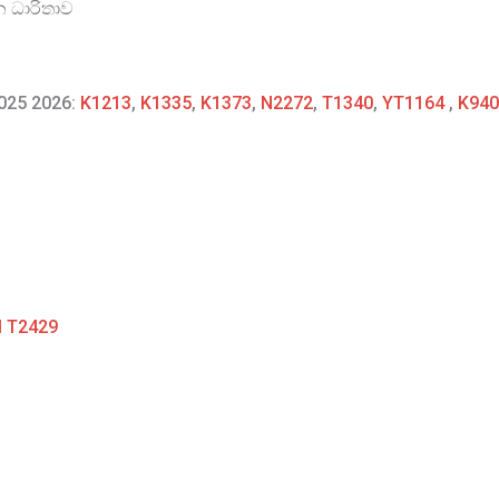
න ධාරිතාව
2025 2026:
K1213
,
K1335
,
K1373
,
N2272
,
T1340
,
YT1164
,
K940
I T2429