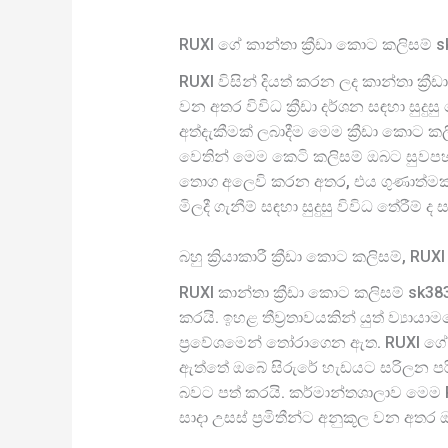
RUXI ගේ කාන්තා ක්‍රීඩා කොට කලිසම් s
RUXI විසින් දියත් කරන ලද කාන්තා ක්‍ර
වන අතර විවිධ ක්‍රීඩා දර්ශන සඳහා සුදුස
අත්දැකීමක් ලබාදීම මෙම ක්‍රීඩා කොට ක
වෙතින් මෙම කෙටි කලිසම් ඔබට සුවපහසු
තොග අලෙවි කරන අතර, එය ගුණාත්මක
මිලදී ගැනීම් සඳහා සුදුසු විවිධ තේරීම් ද 
බහු ක්‍රියාකාරී ක්‍රීඩා කොට කලිසම්, RUX
RUXI කාන්තා ක්‍රීඩා කොට කලිසම් sk383
කරයි. ඉහළ තීව්‍රතාවයකින් යුත් ව්‍ය
ප්‍රවේශමෙන් තෝරාගෙන ඇත. RUXI ගේ ක
ඇත්තේ ඔබේ සිරුරේ හැඩයට සරිලන පරි
බවට පත් කරයි. කර්මාන්තශාලාව මෙම R
සාදා උසස් ප්‍රමිතීන්ට අනුකූල වන අතර