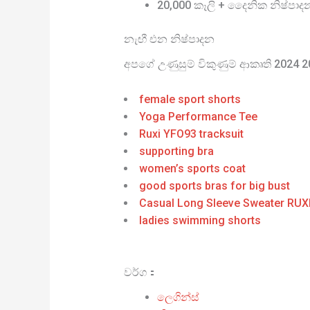
20,000 කෑලි + දෛනික නිෂ්පාද
නැඟී එන නිෂ්පාදන
අපගේ උණුසුම් විකුණුම් ආකෘති 2024 
female sport shorts
Yoga Performance Tee
Ruxi YFO93 tracksuit
supporting bra
women’s sports coat
good sports bras for big bust
Casual Long Sleeve Sweater RUX
ladies swimming shorts
වර්ග：
ලෙගින්ස්