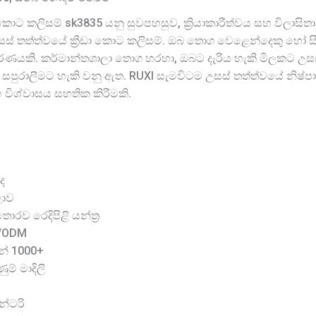
ා කොට කලිසම් sk3835 යනු සුවපහසුව, ක්‍රියාකාරීත්වය සහ විලාසි
, උසස් තත්ත්වයේ ක්‍රීඩා කොට කලිසම්. ඔබ තොග වෙළෙන්දෙකු හෝ සිල
ීරණයකි. කර්මාන්තශාලා තොග හරහා, ඔබට දැරිය හැකි මිලකට උසස
සපුරාලීමට හැකි වනු ඇත. RUXI සැමවිටම උසස් තත්ත්වයේ නිෂ්පා
විශ්වාසය සහතික කිරීමකි.
ද
ලාව
රව රෙදිපිළි යන්ත්‍ර
M/ODM
න් 1000+
ම් මාදිලි
න්ටරි