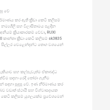
ුසු වේ
ර්මාණය කර ඇති ක්‍රීඩා කෙටි කලිසම්
ු, නම්‍යශීලී සහ විලාසිතාමය පළඳින
නියම් ක්‍රියාකාරකම් වේවා, RUXI
කාන්තා ක්‍රීඩා කෙටි කලිසම් sk3835
 සිල්ලර වෙළෙන්දන්ට තොග වශයෙන්
මේ හැකියාව සහ කල්පැවැත්ම ඒකාබද්ධ
ක්වීම සඳහා රෙදි තෝරා ගැනීම
් සඳහා සුදුසු වේ. ඉණ නිර්මාණය කර
ව වඩාත් ස්ථායී සහ විශ්වාසදායක
 කෙටි කලිසම් යුගලයක්ම ප්‍රවේශමෙන්