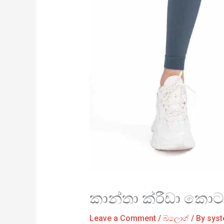
කාන්තා ක්රීඩා කොට
Leave a Comment
/
බ්ලොග්
/ By
sys