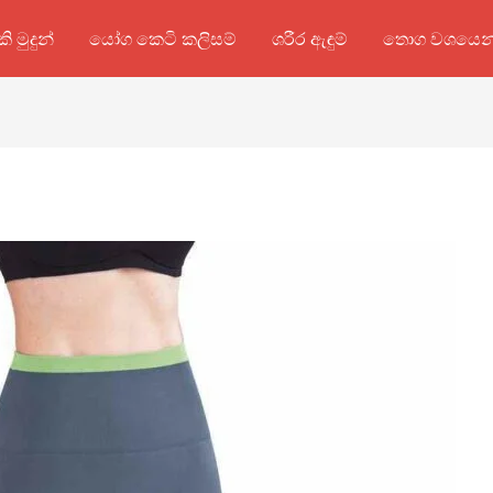
කි මුදුන්
යෝග කෙටි කලිසම්
ශරීර ඇඳුම්
තොග වශයෙන