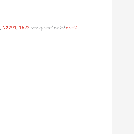
,
N2291
,
1522
සහ අපගේ තවත්
කඩේ
.