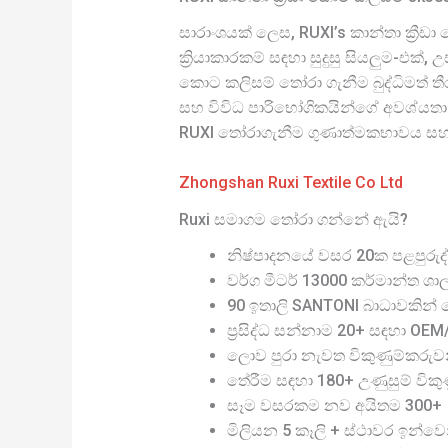
සාරාංශයක් ලෙස, RUXI’s කාන්තා ක්‍රීඩ
ක්‍රියාකාරකම් සඳහා සුදුසු සියලුම-එක්
කොට කලිසම් තෝරා ගැනීම බුද්ධිමත් ත
සහ විවිධ පාරිභෝගිකයින්ගේ අවශ්යතා 
RUXI තෝරාගැනීම ගුණාත්මකභාවය සහ 
Zhongshan Ruxi Textile Co Ltd
Ruxi සමාගම තෝරා ගන්නේ ඇයි?
නිෂ්පාදනයේ වසර 20ක පළපුරුද්
වර්ග මීටර් 13000 කර්මාන්ත ශා
90 ඉතාලි SANTONI බාධාවකින් තො
ප්‍රසිද්ධ සන්නාම 20+ සඳහා OE
ලොව පුරා නැවත විකුණුම්කරුව
තේරීම සඳහා 180+ උණුසුම් විකුණු
සෑම වසරකම නව අයිතම 300+
මිලියන 5 කෑලි + ස්ථාවර ඉන්වෙ