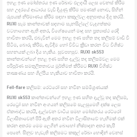
ඉහළ ඉණ මෝස්තරය ඉණ රේඛාව ඵලදායී ලෙස වෙනස් කිරීම
සහ උදරයේ ආධාරය වැඩි දියුණු කිරීම පමණක් නොව, සිහින්
රූපයක් නිර්මාණය කිරීම සඳහා කකුල්වල අනුපාතය දිගු කරයි.
RUXI සෑම කාන්තාවක් සඳහාම සැනසිල්ලේ වැදගත්කම
වටහාගෙන ඇති අතර, විශේෂයෙන් මෘදු සහ ප්‍රත්‍යාස්ථ රෙදි
භාවිතා කරයි, එබැවින් මෙම ඉහළ ඉණ සහිත තද කලිසම් වාඩි වී
සිටීම, බොරු කිරීම, ඇවිදීම හෝ විවිධ ක්‍රීඩා කරන විට විශිෂ්ට
සහනයක් ලබා දිය හැකිය. සුවපහසුව. RUXI sk553
කාන්තාවන්ගේ ඉහළ ඉණ සහිත දැල්වූ තද කලිසම්වල මෙම
පරිපූර්ණ සමතුලිතතාවය මූර්තිමත් කිරීමට RUXI විශිෂ්ට
තාක්‍ෂණය සහ ශිල්පීය හැකියාව භාවිතා කරයි.
Fell-flare කලිසම්: රෙට්රෝ සහ නවීන සම්මිශ්‍රණයක්
RUXI sk553 කාන්තාවන්ගේ ඉහළ ඉණ සහිත දැල්වූ තද කලිසම්,
රෙට්‍රෝ සහ නවීන අංගයන් කලිසමේ සැලසුමෙහි දක්ෂ ලෙස
ඒකාබද්ධ කරයි, දැල්වෙන වාටිය සමඟ මෝස්තරය රෙට්රෝ
විලාසිතාවෙන් පිරී ඇති අතර නවීන විලාසිතාවේ හැඟීමක් එක්
කරන අතරම මෙම ලෙගින් බොහෝ නිෂ්පාදන අතර කැපී
පෙනේ. සීනුව හැඩැති කලිසමට කකුල් රේඛා හොඳින් වෙනස්