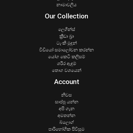
නාමාවලිය
Our Collection
ලෙගින්ස්
ක්‍රීඩා බ්‍රා
ටැංකි මුදුන්
වීඩියෝ සමාලෝචන කරන්න
යෝග කෙටි කලිසම්
ශරීර ඇඳුම්
තොග වශයෙන්
Account
නිවස
සාප්පු යන්න
අපි ගැන
අමතන්න
බ්ලොග්
පාරිභෝගික පිවිසුම