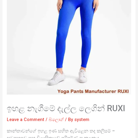
ඉහළ නැගීමේ දැල්ල ලෙගින් RUXI
Leave a Comment
/
බ්ලොග්
/ By
system
කාන්තාවන්ගේ ඉහළ ඉණ සහිත ඇවිළෙන තද කලිසම් –
සුවපහසුව සහ විලාසිතාවේ පරිපූර්ණ සංකලනය