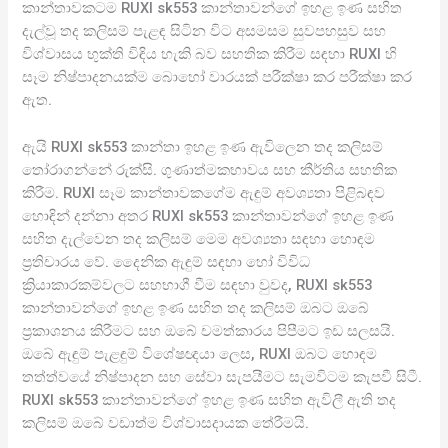
කාන්තාවකටම RUXI sk553 කාන්තාවන්ගේ ඉහළ ඉණ සහිත
දැල්වූ තද කලිසම් පැළඳ සිටින විට අසමසම සුවපහසුව සහ
විශ්වාසය භුක්ති විඳිය හැකි බව සහතික කිරීම සඳහා RUXI හි
සෑම නිෂ්පාදනයක්ම බොහෝ වාරයක් පරීක්ෂා කර පරීක්ෂා කර
ඇත.
ඇයි RUXI sk553 කාන්තා ඉහළ ඉණ ඇවිලෙන තද කලිසම්
තෝරාගන්නේ රුක්සි. ගුණාත්මකභාවය සහ කීර්තිය සහතික
කිරීම. RUXI සෑම කාන්තාවකගේම ඇඳුම් අවශ්‍යතා පිළිබඳව
හොඳින් දන්නා අතර RUXI sk553 කාන්තාවන්ගේ ඉහළ ඉණ
සහිත දැල්වෙන තද කලිසම් මෙම අවශ්‍යතා සඳහා හොඳම
ප්‍රතිචාරය වේ. දෛනික ඇඳුම් සඳහා හෝ විවිධ
ක්‍රියාකාරකම්වලට සහභාගී වීම සඳහා වුවද, RUXI sk553
කාන්තාවන්ගේ ඉහළ ඉණ සහිත තද කලිසම් ඔබට ඔබේ
ප්‍රකාශනය කිරීමට සහ ඔබේ චමත්කාරය පිපීමට ඉඩ සලසයි.
ඔබේ ඇඳුම් පැළඳුම් විශේෂඥයා ලෙස, RUXI ඔබට හොඳම
තත්ත්වයේ නිෂ්පාදන සහ සේවා සැපයීමට සැමවිටම කැපවී සිටී.
RUXI sk553 කාන්තාවන්ගේ ඉහළ ඉණ සහිත ඇවිලී ඇති තද
කලිසම් ඔබේ වඩාත්ම විශ්වාසදායක තේරීමයි.