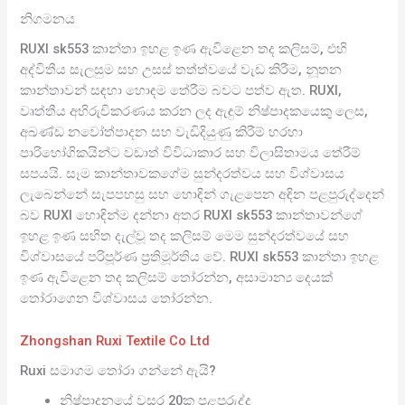
නිගමනය
RUXI sk553 කාන්තා ඉහළ ඉණ ඇවිළෙන තද කලිසම්, එහි
අද්විතීය සැලසුම සහ උසස් තත්ත්වයේ වැඩ කිරීම, නූතන
කාන්තාවන් සඳහා හොඳම තේරීම බවට පත්ව ඇත. RUXI,
වෘත්තීය අභිරුචිකරණය කරන ලද ඇඳුම් නිෂ්පාදකයෙකු ලෙස,
අඛණ්ඩ නවෝත්පාදන සහ වැඩිදියුණු කිරීම් හරහා
පාරිභෝගිකයින්ට වඩාත් විවිධාකාර සහ විලාසිතාමය තේරීම්
සපයයි. සෑම කාන්තාවකගේම සුන්දරත්වය සහ විශ්වාසය
ලැබෙන්නේ සැපපහසු සහ හොඳින් ගැළපෙන අඳින පළපුරුද්දෙන්
බව RUXI හොඳින්ම දන්නා අතර RUXI sk553 කාන්තාවන්ගේ
ඉහළ ඉණ සහිත දැල්වූ තද කලිසම් මෙම සුන්දරත්වයේ සහ
විශ්වාසයේ පරිපූර්ණ ප්‍රතිමූර්තිය වේ. RUXI sk553 කාන්තා ඉහළ
ඉණ ඇවිළෙන තද කලිසම් තෝරන්න, අසාමාන්‍ය දෙයක්
තෝරාගෙන විශ්වාසය තෝරන්න.
Zhongshan Ruxi Textile Co Ltd
Ruxi සමාගම තෝරා ගන්නේ ඇයි?
නිෂ්පාදනයේ වසර 20ක පළපුරුද්ද