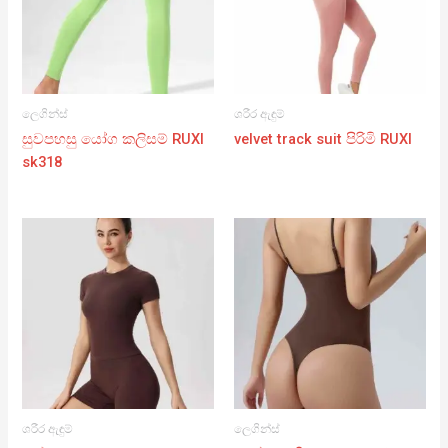
ලෙගින්ස්
ශරීර ඇඳුම්
සුවපහසු යෝග කලිසම් RUXI
velvet track suit පිරිමි RUXI
sk318
ශරීර ඇඳුම්
ලෙගින්ස්