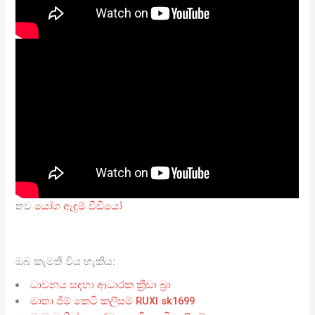
තව
යෝග ඇඳුම් වීඩියෝ
ඔබ කැමති විය හැකිය:
ධාවනය සඳහා ආධාරක ක්‍රීඩා බ්‍රා
මාතෘ ජිම් කෙටි කලිසම් RUXI sk1699