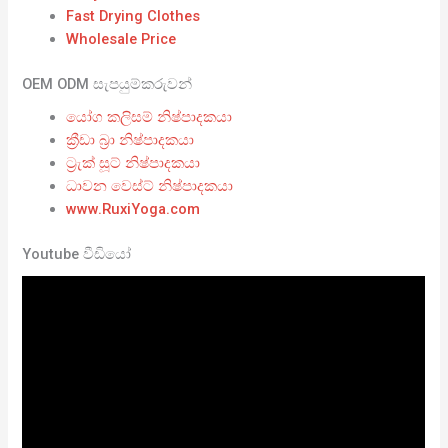
Fast Drying Clothes
Wholesale Price
OEM ODM සැපයුම්කරුවන්
යෝග කලිසම් නිෂ්පාදකයා
ක්‍රීඩා බ්‍රා නිෂ්පාදකයා
ට්‍රැක් සූට් නිෂ්පාදකයා
ධාවන වෙස්ට් නිෂ්පාදකයා
www.RuxiYoga.com
Youtube වීඩියෝ