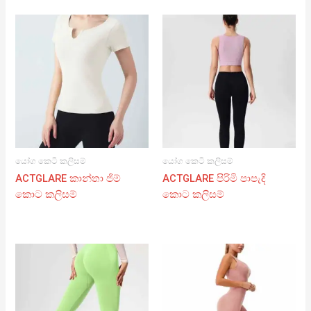
යෝග කෙටි කලිසම්
යෝග කෙටි කලිසම්
ACTGLARE කාන්තා ජිම්
ACTGLARE පිරිමි පාපැදි
කොට කලිසම්
කොට කලිසම්