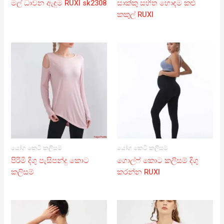
මල් ධාවන ඇඳුම RUXI sk2308
සාක්කු සහිත හොඳම කළු
කකුල් RUXI
යෝග කෙටි කලිසම්
යෝග කෙටි කලිසම්
පිරිමි දිගු පැසිපන්දු කොට
ගොල්ෆ් කොට කලිසම් දිගු
කලිසම්
කරන්න RUXI