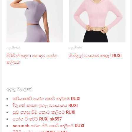
ලෙගින්ස්
ලෙගින්ස්
පිරිමින් සඳහා හොඳම යෝග
ගිනිදැල් ව්‍යායාම කකුල් RUXI
කලිසම්
අදාළ බ්ලොග්:
ක්රියාකාරී යෝග කෙටි කලිසම් RUXI
දිගු අත් කපන ඉහළ ව්‍යායාමය RUXI
සුව පහසු ජිම් කොට කලිසම් RUXI
යෝග ටී ෂර්ට් RUXI sk557
scrunch සමග ජිම් කෙටි කලිසම් RUXI