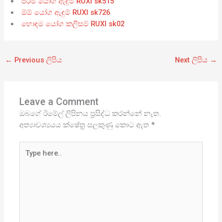
පිරිමි යෝග ඇඳුම් RUXI sk515
ඕම් යෝග ඇඳුම් RUXI sk726
හොඳම යෝග කලිසම් RUXI sk02
←
Previous ලිපිය
Next ලිපිය
→
Leave a Comment
ඔබගේ ඊමේල් ලිපිනය ප්‍රසිද්ධ කරන්නේ නැත.
අත්‍යාවශ්‍යයය ක්ෂේත්‍ර සලකුණු කොට ඇත
*
Type
here..