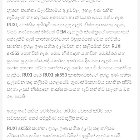
නූතන කාන්තා විලාසිතාමය ඇඳුම්වල, ඉහළ ඉණ සහිත
ඇවිලෙන තද කලිසම් අත්‍යවශ්‍ය භාණ්ඩයක් බවට පත්ව ඇත.
RUXI, වෘත්තීය අභිරුචි-සාදන ලද ඇඳුම් නිෂ්පාදකයෙකු ලෙස,
වසර ගණනාවක් තිස්සේ OEM ඇඟලුම් ක්ෂේත්‍රයේ පොහොසත්
අත්දැකීම් ඇති කාන්තාවන්ගෙන් බහුතරයක් වෙත අද්විතීය
කාන්තා ඉහළ ඉණ සහිත දැල්වෙන තද කලිසමක් වන RUXI
sk553 ගෙනවිත් ඇත. මෙම නිෂ්පාදනය නවීන මෝස්තර සහ
සුවපහසු ද්‍රව්‍ය ඒකාබද්ධ කරන අතර එය දිනපතා ඇඳුම් හෝ
යෝග අභ්‍යාස වේවා කාන්තා අලංකාරය සහ විශ්වාසය පෙන්විය
හැකිය. RUXI සෑම RUXI sk553 කාන්තාවන්ගේ ඉහළ ඉණ සහිත
දැල්වෙන තද කලිසම් යුගලයේම ගුණාත්මකභාවය සහතික කිරීම
සඳහා උසස් නිෂ්පාදන තාක්ෂණය සහ දැඩි තත්ත්ව පාලනය මත
රඳා පවතී.
ඉහළ ඉණ සහිත මෝස්තරය: ශරීරය වෙනස් කිරීම සහ
සුවපහසුව අතර පරිපූර්ණ සමතුලිතතාවය
RUXI sk553 කාන්තා ඉහළ ඉණ සහිත දැල්වූ තද කලිසම්
නිර්මාණය නවීන කාන්තාවන් විසින් ගැඹුරින් ආදරය කරයි.