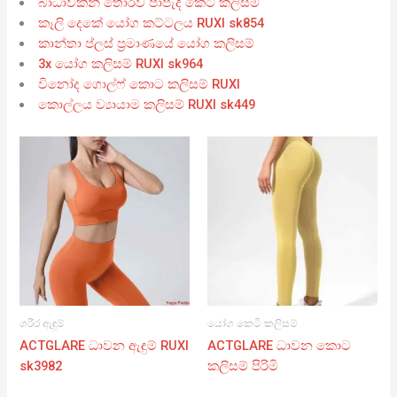
බාධාවකින් තොරව පාපැදි කෙටි කලිසම්
කෑලි දෙකේ යෝග කට්ටලය RUXI sk854
කාන්තා ප්ලස් ප්‍රමාණයේ යෝග කලිසම්
3x යෝග කලිසම් RUXI sk964
විනෝද ගොල්ෆ් කොට කලිසම් RUXI
කොල්ලය ව්‍යායාම කලිසම් RUXI sk449
ශරීර ඇඳුම්
යෝග කෙටි කලිසම්
ACTGLARE ධාවන ඇඳුම් RUXI
ACTGLARE ධාවන කොට
sk3982
කලිසම් පිරිමි