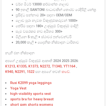
වර්ග මීටර් 13000 කර්මාන්ත ශාලාව
90 ඉතාලි SANTONI බාධාවකින් තොරව රෙදිපිළි යන්ත්‍ර
ප්‍රසිද්ධ සන්නාම 20+ සඳහා OEM/ODM
ලොව පුරා නැවත විකුණුම්කරුවන් 1000+
තේරීම සඳහා 180+ උණුසුම් විකුණුම් මාදිලි
සෑම වසරකම නව අයිතම 300+
මිලියන 5 කෑලි + ස්ථාවර ඉන්වෙන්ටරි
20,000 කෑලි + දෛනික නිෂ්පාදන ධාරිතාව
නැඟී එන නිෂ්පාදන
අපගේ උණුසුම් විකුණුම් ආකෘති 2024 2025 2026:
K1213
,
K1335
,
K1373
,
N2272
,
T1340
,
YT1164
,
K940
,
N2291
,
1522
සහ අපගේ තවත්
කඩේ
.
Ruxi K2099 yoga leggings
Yoga Vest
high-visibility sports vest
sports bra for heavy breast
short gym shorts womens