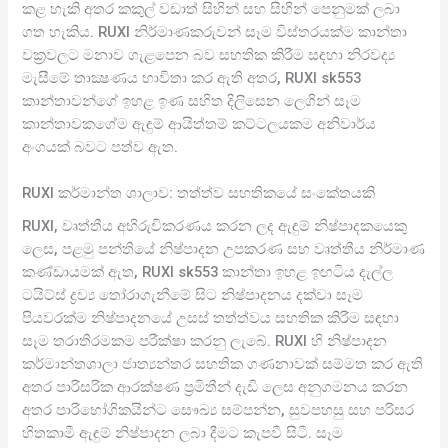
කළ හැකි අතර කකුල් වඩාත් සිහින් සහ සිහින් පෙනුමක් ලබා
ගත හැකිය. RUXI නිර්මාණකරුවන් සෑම විස්තරයක්ම කාන්තා
වක්‍රවලට මනාව ගැළපෙන බව සහතික කිරීම සඳහා නිරවද්‍ය
මැසීමේ තාක්‍ෂණය භාවිතා කර ඇති අතර, RUXI sk553
කාන්තාවන්ගේ ඉහළ ඉණ සහිත දිලිසෙන ලෙගින් සෑම
කාන්තාවකගේම ඇඳුම් ආයිත්තම් කට්ටලයකම අනිවාර්ය
අංගයක් බවට පත්ව ඇත.
RUXI කර්මාන්ත ශාලාව: තත්ත්ව සහතිකයේ සංකේතයකි
RUXI, වෘත්තීය අභිරුචිකරණය කරන ලද ඇඳුම් නිෂ්පාදකයෙකු
ලෙස, පළමු පන්තියේ නිෂ්පාදන උපකරණ සහ වෘත්තීය නිර්මාණ
කණ්ඩායමක් ඇත, RUXI sk553 කාන්තා ඉහළ ඉඟටිය දැල්ල
ටයිට්ස් ද්‍රව්‍ය තෝරාගැනීමේ සිට නිෂ්පාදනය දක්වා සෑම
පියවරක්ම නිෂ්පාදනයේ උසස් තත්ත්වය සහතික කිරීම සඳහා
සෑම තරාතිරමකම පරීක්ෂා කරනු ලැබේ. RUXI හි නිෂ්පාදන
කර්මාන්තශාලා ජාත්‍යන්තර සහතික ගණනාවක් සම්මත කර ඇති
අතර පාරිසරික ආරක්ෂණ ප්‍රමිතීන් දැඩි ලෙස අනුගමනය කරන
අතර පාරිභෝගිකයින්ට සෞඛ්‍ය සම්පන්න, සුවපහසු සහ පරිසර
හිතකාමී ඇඳුම් නිෂ්පාදන ලබා දීමට කැපවී සිටී. සෑම