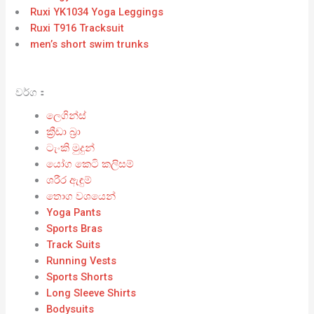
Ruxi YK1034 Yoga Leggings
Ruxi T916 Tracksuit
men’s short swim trunks
වර්ග：
ලෙගින්ස්
ක්‍රීඩා බ්‍රා
ටැංකි මුදුන්
යෝග කෙටි කලිසම්
ශරීර ඇඳුම්
තොග වශයෙන්
Yoga Pants
Sports Bras
Track Suits
Running Vests
Sports Shorts
Long Sleeve Shirts
Bodysuits