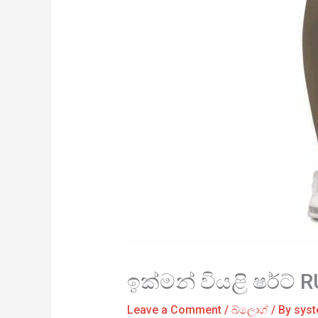
ඉක්මන් වියළි ෂර්ට් 
Leave a Comment
/
බ්ලොග්
/ By
sys