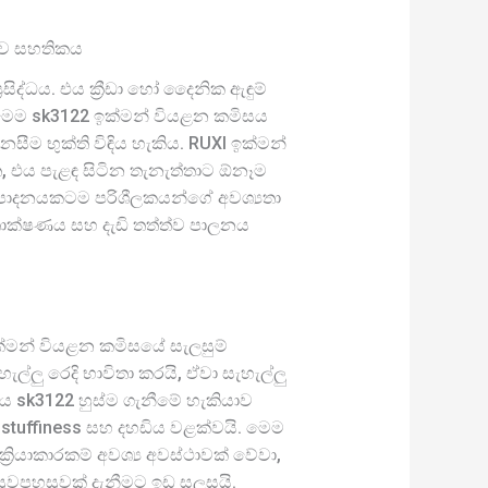
ත්ව සහතිකය
සිද්ධය. එය ක්‍රීඩා හෝ දෛනික ඇඳුම්
න් මෙම sk3122 ඉක්මන් වියළන කමිසය
සීම භුක්ති විඳිය හැකිය. RUXI ඉක්මන්
, එය පැළඳ සිටින තැනැත්තාට ඕනෑම
ිෂ්පාදනයකටම පරිශීලකයන්ගේ අවශ්‍යතා
තාක්ෂණය සහ දැඩි තත්ත්ව පාලනය
 ඉක්මන් වියළන කමිසයේ සැලසුම්
්ලු රෙදි භාවිතා කරයි, ඒවා සැහැල්ලු
ය sk3122 හුස්ම ගැනීමේ හැකියාව
, stuffiness සහ දහඩිය වළක්වයි. මෙම
රියාකාරකම් අවශ්‍ය අවස්ථාවක් වේවා,
සුවපහසුවක් දැනීමට ඉඩ සලසයි.