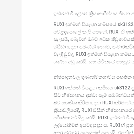
ඉක්මන් වියලීමේ ක්‍රියාකාරීත්වය ජීවන ප
RUXI ඉක්මන් වියළන කමිසයේ sk3122 හ
වෙළඳපොලේ කැපී පෙනේ. RUXI හි ඉක්
සලසයි, එබැවින් ඔබට අධික තීව්‍රතාවය
ක්රීඩා සඳහා පමණක් නොව, සංචාරකයින් ස
වලදී වුවද, RUXI ඉක්මන් වියළන කමිසය 
ගණන අඩු කරයි, සහ ජීවිතයේ පහසුව බෙ
නිෂ්පාදනවල ගුණාත්මකභාවය සහතික කිර
RUXI ඉක්මන් වියළන කමිසය sk3122 ප්‍
සිට නිෂ්පාදනය දක්වා සෑම සම්බන්ධයක
බව සහතික කිරීම සඳහා RUXI කර්මාන්තශා
ක්‍රියාවලියේදී, RUXI විසින් නිෂ්පාද
පරීක්ෂාවක් සිදු කරයි. RUXI ඉක්මන් ව
උද්යෝගිමත් අයටද සුදුසු ය. RUXI හි 
අතර ස්ථාවර සැපයුමක් සපයයි, එමඟින