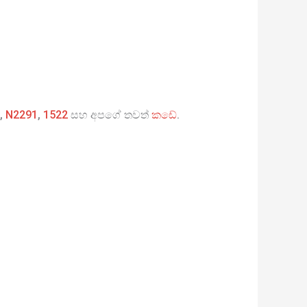
,
N2291
,
1522
සහ අපගේ තවත්
කඩේ
.