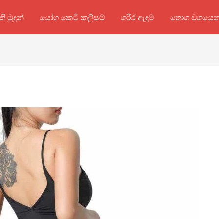
කි මුදුන්
යෝග කෙටි කලිසම්
ශරීර ඇඳුම්
තොග වශයෙන