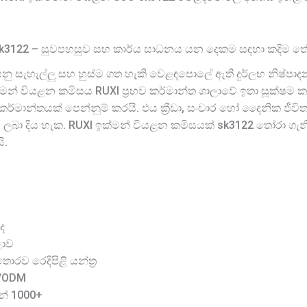
sk3122 – සුවපහසුව සහ කාර්ය සාධනය යන දෙකම සඳහා කදිම තේ
ු සැහැල්ලු සහ හුස්ම ගත හැකි වෙළඳපොලේ ඇති දුර්ලභ නිෂ්පාදන
මන් වියළන කමිසය RUXI ප්‍රභව කර්මාන්ත ශාලාවේ ඉතා සූක්ෂම
කර්මාන්තයක් පෙන්නුම් කරයි. එය ක්‍රීඩා, සංචාර හෝ දෛනික ජී
 ලබා දිය හැක. RUXI ඉක්මන් වියළන කමිසයක් sk3122 තෝරා ගැන
ි.
ද
ලාව
රව රෙදිපිළි යන්ත්‍ර
M/ODM
න් 1000+