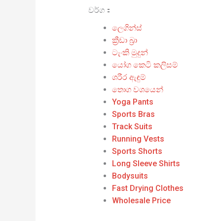
වර්ග：
ලෙගින්ස්
ක්‍රීඩා බ්‍රා
ටැංකි මුදුන්
යෝග කෙටි කලිසම්
ශරීර ඇඳුම්
තොග වශයෙන්
Yoga Pants
Sports Bras
Track Suits
Running Vests
Sports Shorts
Long Sleeve Shirts
Bodysuits
Fast Drying Clothes
Wholesale Price