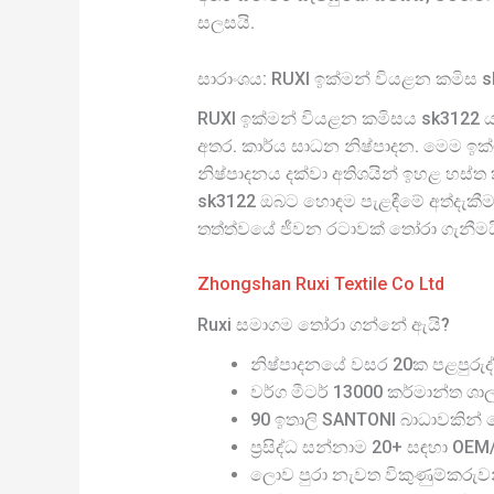
සලසයි.
සාරාංශය: RUXI ඉක්මන් වියළන කමිස 
RUXI ඉක්මන් වියළන කමිසය sk3122 යන
අතර. කාර්ය සාධන නිෂ්පාදන. මෙම ඉක්
නිෂ්පාදනය දක්වා අතිශයින් ඉහළ හස්ත 
sk3122 ඔබට හොඳම පැළඳීමේ අත්දැකීම
තත්ත්වයේ ජීවන රටාවක් තෝරා ගැනීමය
Zhongshan Ruxi Textile Co Ltd
Ruxi සමාගම තෝරා ගන්නේ ඇයි?
නිෂ්පාදනයේ වසර 20ක පළපුරුද්
වර්ග මීටර් 13000 කර්මාන්ත ශා
90 ඉතාලි SANTONI බාධාවකින් තො
ප්‍රසිද්ධ සන්නාම 20+ සඳහා OE
ලොව පුරා නැවත විකුණුම්කරුව