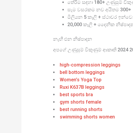
තේරීම සඳහා 180+ උණුසුම් විකුණු
සෑම වසරකම නව අයිතම 300+
මිලියන 5 කෑලි + ස්ථාවර ඉන්වෙ
20,000 කෑලි + දෛනික නිෂ්පාද
නැඟී එන නිෂ්පාදන
අපගේ උණුසුම් විකුණුම් ආකෘති 2024 
high-compression leggings
bell bottom leggings
Women’s Yoga Top
Ruxi K637B leggings
best sports bra
gym shorts female
best running shorts
swimming shorts women