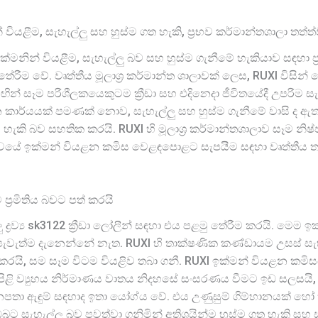
වියළීම, සැහැල්ලු සහ හුස්ම ගත හැකි, ප්‍රභව කර්මාන්තශාලා තත්
නින් වියළීම, සැහැල්ලු බව සහ හුස්ම ගැනීමේ හැකියාව සඳහා ප්‍ර
රීම වේ. වෘත්තීය මූලාශ්‍ර කර්මාන්ත ශාලාවක් ලෙස, RUXI විසි
න් සෑම පරිශීලකයෙකුටම ක්‍රීඩා සහ එදිනෙදා ජීවිතයේදී උපරිම සැන
කාර්යයක් පමණක් නොව, සැහැල්ලු සහ හුස්ම ගැනීමේ වාසි ද ඇත
හැකි බව සහතික කරයි. RUXI හි මූලාශ්‍ර කර්මාන්තශාලාව සෑම න
ත්වයේ ඉක්මන් වියළන කමිස වෙළඳපොළට සැපයීම සඳහා වෘත්තීය 
ප්‍රමිතිය බවට පත් කරයි
්‍රව්‍ය sk3122 ක්‍රීඩා ලෝලීන් සඳහා එය පළමු තේරීම කරයි. මෙම
පැවැත්ම දැනෙන්නේ නැත. RUXI හි තාක්ෂණික කණ්ඩායම උසස් සැහැල
රයි, සම සෑම විටම වියළිව තබා ගනී. RUXI ඉක්මන් වියළන කමිස
රෙදිපිළි ව්‍යුහය නිර්මාණය වාතය නිදහසේ සංසරණය වීමට ඉඩ සලසයි
තා ඇඳුම් සඳහාද ඉතා යෝග්ය වේ. එය උණුසුම් ගිම්හානයක් හෝ ක්‍
ට සැහැල්ලු බව පවත්වා ගනිමින් අතිශයින්ම හුස්ම ගත හැකි සහ 