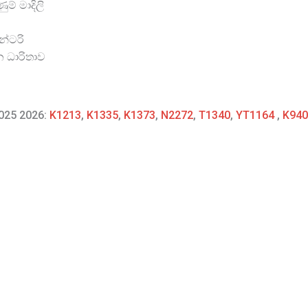
ම් මාදිලි
න්ටරි
න ධාරිතාව
2025 2026:
K1213
,
K1335
,
K1373
,
N2272
,
T1340
,
YT1164
,
K940