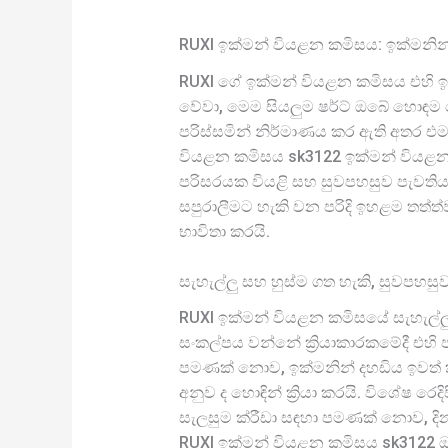
RUXI ඉක්මන් වියළන කමිසය: ඉක්මනින් 
RUXI ගේ ඉක්මන් වියළන කමිසය එහි ඉක්ම
වේවා, මෙම සියලුම ෂර්ට් ඔබේ හොඳම තේ
පරිස්සමින් නිර්මාණය කර ඇති අතර එමඟි
වියළන කමිසය sk3122 ඉක්මන් වියළන 
පරිසරයක වියළි සහ සුවපහසුව පැවතිය 
සපුරාලීමට හැකි වන පරිදි ඉහළම තත්
භාවිතා කරයි.
සැහැල්ලු සහ හුස්ම ගත හැකි, සුවපහසුව 
RUXI ඉක්මන් වියළන කමිසයේ සැහැල්ලු ද
සංකල්පය වන්නේ ක්‍රියාකාරකමේදී එහි 
පමණක් නොව, ඉක්මනින් දහඩිය ඉවත් ක
අනුව ද හොඳින් ක්‍රියා කරයි. විශේෂ 
සැලසුම ක්රීඩා සඳහා පමණක් නොව, දිනප
RUXI ඉක්මන් වියළන කමිසය sk3122 ඔබ