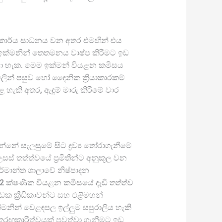
ළන කාර්ය සාධනය වන අතර එමඟින් එය
ඉක්මනින් තෙතමනය වාෂ්ප කිරීමට ඉඩ
ී යා හැක. මෙම ඉක්මන් වියළන කමිසය
වලින් පසුව හෝ දෛනික ක්‍රියාකාරකම්
 හැකි අතර, ඇඳුම් මාරු කිරීමේ වාර
්නේ සැලසුමේ සිට ද්‍රව්‍ය තෝරාගැනීමේ
් තත්ත්වයේ ප්‍රමිතීන්ට අනුකූල වන
කර්මාන්ත ශාලාවේ නිෂ්පාදන
3122 ක්ෂණික වියළන කමිසයේ දැඩි තත්ත්ව
ීඩක ක්‍රීඩිකාවන්ට සහ එළිමහන්
්මනින් වෙළඳපල ඉල්ලුම සපුරාලිය හැකි
තරඟකාරිත්වයක් පවත්වා ගැනීමට ඉඩ