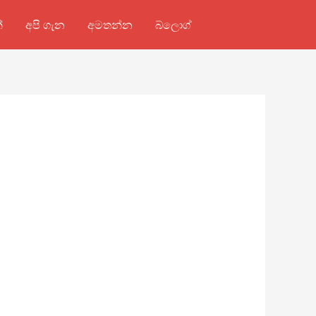
්
අපි ගැන
අමතන්න
බ්ලොග්