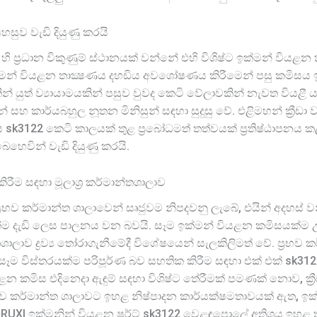
හසුව වැඩි දියුණු කරයි
ි ප්‍රධාන විකුණුම් ස්ථානයක් වන්නේ එහි විශිෂ්ට ඉක්මන් විය
මන් වියළන තාක්‍ෂණය දහඩිය අවශෝෂණය කිරීමෙන් පසු කමිසය 
කින් යුත් ව්‍යායාමයකින් පසුව වුවද කෙටි වේලාවකින් නැවත වියළ
හ කාර්යබහුල නූතන මිනිසුන් සඳහා සුදුසු වේ. එළිමහන් ක්‍රීඩා 
sk3122 කෙටි කාලයක් තුළ ප්‍රබෝධමත් තත්වයක් ප්‍රතිෂ්ඨාපනය කළ
හෙවින් වැඩි දියුණු කරයි.
ීම සඳහා මූලාශ්‍ර කර්මාන්තශාලාව
රභව කර්මාන්ත ශාලාවෙන් සෘජුවම නිපදවනු ලැබේ, එයින් අදහස් වන
්ම දැඩි ලෙස පාලනය වන බවයි. සෑම ඉක්මන් වියළන කමිසයක්ම උසස
ලාව ද්‍රව්‍ය තෝරාගැනීමේදී විශේෂයෙන් සැලකිලිමත් වේ. ප්‍රභව 
නයේ සෑම විස්තරයක්ම පරිපූර්ණ බව සහතික කිරීම සඳහා එක් එක් sk
ියළන කමිස එදිනෙදා ඇඳුම් සඳහා විශිෂ්ට තේරීමක් පමණක් නොව, ක්‍ර
ප්‍රභව කර්මාන්ත ශාලාවට ඉහළ නිෂ්පාදන කාර්යක්ෂමතාවයක් ඇත, ඉක
් RUXI ඉක්මනින් වියළන ෂර්ට් sk3122 වෙළඳපොලේ අතිශය ඉහළ 