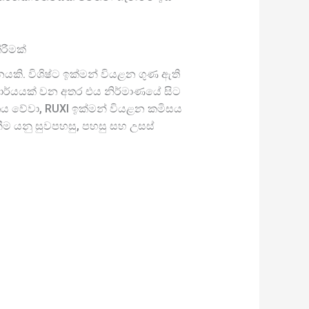
රීමක්
යකි. විශිෂ්ට ඉක්මන් වියළන ගුණ ඇති
 කාර්යයක් වන අතර එය නිර්මාණයේ සිට
විතය වේවා, RUXI ඉක්මන් වියළන කමිසය
ීම යනු සුවපහසු, පහසු සහ උසස්