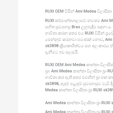
RUXI OEM විසින් Ami Medea විලාසිතා
RUXI කර්මාන්තශාලාවේ නවතම Ami Med
සහිත සුවපහසු Bras ලුහුබැඳීම සඳහා ය. 
භාවිතා කරන අතර එය RUXI විසින් ප්‍ර
පෙන්නුම් කරනවා පමණක් නොව, Ami Med
sk3898 ක්‍රියාකාරීත්වය සහ අලංකාරය
දැනීමට ඉඩ සලසයි.
RUXI OEM Ami Medea කාන්තා විලාසිත
බ්‍රා. Ami Medea කාන්තා විලාසිතා 
භාවිතා කර ඇති අතර එමඟින් බ්‍රා එක ක
sk3898, ඇඳුම් පැළඳුම් සුවපහසුව වැ
Medea කාන්තා විලාසිතා බ්‍රා RUXI s
Ami Medea කාන්තා විලාසිතා බ්‍රා RUX
Ami Medea කාන්තා විලාසිතා බ්‍රා RU