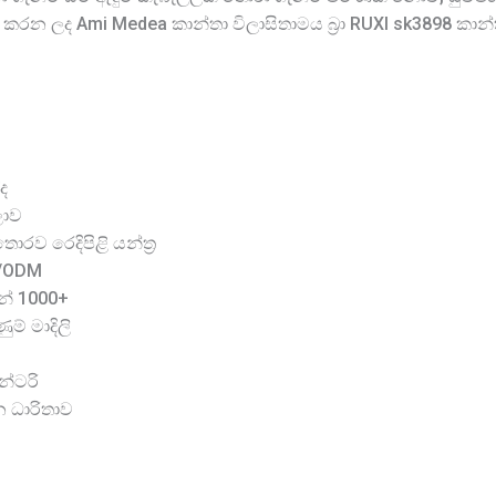
 කරන ලද Ami Medea කාන්තා විලාසිතාමය බ්‍රා RUXI sk3898 කාන්
ද
ලාව
රව රෙදිපිළි යන්ත්‍ර
M/ODM
න් 1000+
ම් මාදිලි
න්ටරි
න ධාරිතාව