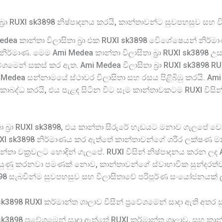
 බ්‍රා RUXI sk3898 නිෂ්පාදනය කරයි, කාන්තාවන්ට සුවපහසුව සහ 
ea කාන්තා විලාසිතා බ්‍රා එක RUXI sk3898 විෙශේෂෙයන් නිර
නිර්මාණ. මෙම Ami Medea කාන්තා විලාසිතා බ්‍රා RUXI sk3898 උසස්
වේශමෙන් සකස් කර ඇත. Ami Medea විලාසිතා බ්‍රා RUXI sk3898 
ea සන්නාමයේ ස්ථාවර විලාසිතා සහ රසය පිළිබිඹු කරයි. Ami Med
 ඒකාබද්ධ කරයි, එය පැළඳ සිටින විට සෑම කාන්තාවකටම RUXI විස
ා බ්‍රා RUXI sk3898, එය කාන්තා සිරුරේ හැඩයට මනාව ගැලපේ ව
බ්‍රා RUXI sk3898 නිර්මාණය කර ඇත්තේ කාන්තාවන්ගේ ශරීර ලක්ෂ
ාන්තා වක්‍රවලට හොඳින් ගැලපේ. RUXI විසින් නිෂ්පාදනය කරන ලද Am
ඩි දියුණු කරනවා පමණක් නොව, කාන්තාවන්ගේ ස්වාභාවික සුන්දර
k3898 සැබවින්ම සුවපහසුව සහ විලාසිතාවේ පරිපූර්ණ සංයෝජනයක් 
I sk3898 RUXI කර්මාන්ත ශාලාව විසින් ප්‍රවේශමෙන් සාදා ඇති අතර
XI sk3898 ප්‍රවේශමෙන් සාදා ඇත්තේ RUXI කර්මාන්ත ශාලාව, සහ ක