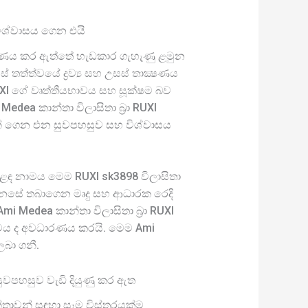
විශ්වාසය ගෙන එයි
්මාණය කර ඇත්තේ හැඩකාර ගැහැණු ළමුන
 තත්ත්වයේ ද්‍රව්‍ය සහ උසස් තාක්‍ෂණය
RUXI ගේ වෘත්තීයභාවය සහ සූක්ෂම බව
ea කාන්තා විලාසිතා බ්‍රා RUXI
ින් ගෙන එන සුවපහසුව සහ විශ්වාසය
ෙළඳ නාමය මෙම RUXI sk3898 විලාසිතා
ණ මනසේ තබාගෙන මෘදු සහ ආධාරක රෙදි
i Medea කාන්තා විලාසිතා බ්‍රා RUXI
ත්වය ද අවධාරණය කරයි. මෙම Ami
ලබා ගනී.
 සුවපහසුව වැඩි දියුණු කර ඇත
ාන්තාවන් සඳහා සෑම විස්තරයක්ම