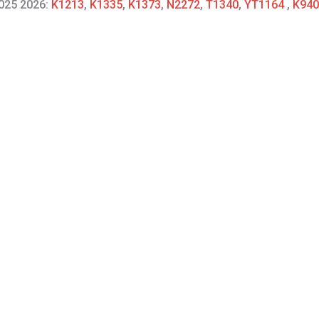
2025 2026:
K1213
,
K1335
,
K1373
,
N2272
,
T1340
,
YT1164
,
K940