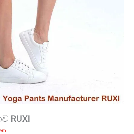
තාව RUXI
tem