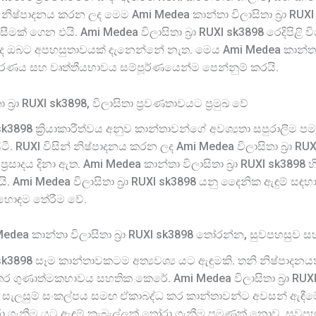
් නිෂ්පාදනය කරන ලද මෙම Ami Medea කාන්තා විලාසිතා බ්‍රා RUX
ක් ගෙන එයි. Ami Medea විලාසිතා බ්‍රා RUXI sk3898 රෙදිපිළි වි
ියද ඔබට අපහසුතාවයක් දැනෙන්නේ නැත. මෙය Ami Medea කාන්තා වි
කවරණය සහ වෘත්තීයභාවය සම්පූර්ණයෙන්ම පෙන්නුම් කරයි.
්‍රා RUXI sk3898, විලාසිතා ප්‍රවණතාවයට ප්‍රමුඛ වේ
I sk3898 ක්‍රියාකාරීත්වය අනුව කාන්තාවන්ගේ අවශ්‍යතා සපුරාලී
ටී. RUXI විසින් නිෂ්පාදනය කරන ලද Ami Medea විලාසිතා බ්‍රා RUX
දය දිනා ඇත. Ami Medea කාන්තා විලාසිතා බ්‍රා RUXI sk3898 හ
යි. Ami Medea විලාසිතා බ්‍රා RUXI sk3898 යනු දෛනික ඇඳුම් 
හොඳම තේරීම වේ.
Medea කාන්තා විලාසිතා බ්‍රා RUXI sk3898 තෝරන්න, සුවපහසුව 
I sk3898 සෑම කාන්තාවකටම අත්‍යවශ්‍ය යට ඇඳුමකි. තනි නිෂ්පාදනය
ර ගුණාත්මකභාවය සහතික කෙරේ. Ami Medea විලාසිතා බ්‍රා RUX
ැලසුම් සංකල්පය සමඟ ඒකාබද්ධ කර කාන්තාවන්ට අවසන් ඇඳීමේ 
 තෝරා ගැනීම යට ඇඳුම් කැබැල්ලක් තෝරා ගැනීම පමණක් නොව, සුවප