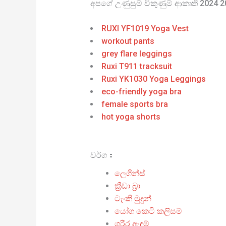
අපගේ උණුසුම් විකුණුම් ආකෘති 2024 
RUXI YF1019 Yoga Vest
workout pants
grey flare leggings
Ruxi T911 tracksuit
Ruxi YK1030 Yoga Leggings
eco-friendly yoga bra
female sports bra
hot yoga shorts
වර්ග：
ලෙගින්ස්
ක්‍රීඩා බ්‍රා
ටැංකි මුදුන්
යෝග කෙටි කලිසම්
ශරීර ඇඳුම්