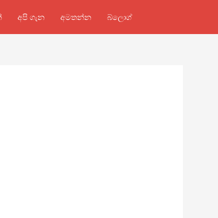
්
අපි ගැන
අමතන්න
බ්ලොග්