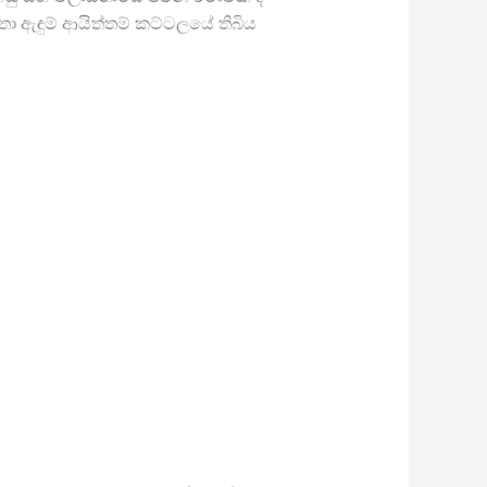
තා ඇඳුම් ආයිත්තම් කට්ටලයේ තිබිය