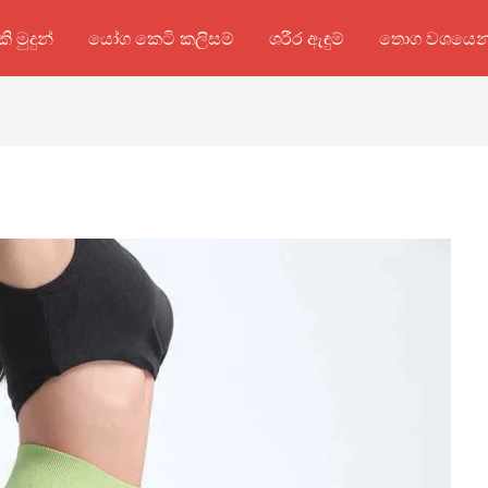
කි මුදුන්
යෝග කෙටි කලිසම්
ශරීර ඇඳුම්
තොග වශයෙන