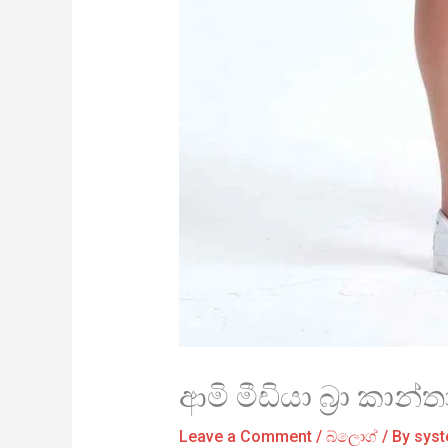
ආමි මීඩියා බ්‍රා කාන්
Leave a Comment
/
බ්ලොග්
/ By
sys