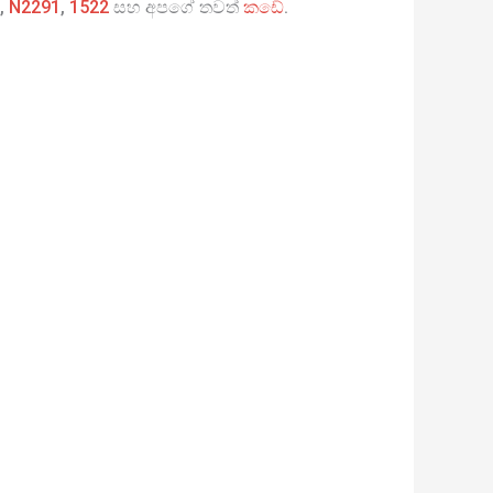
,
N2291
,
1522
සහ අපගේ තවත්
කඩේ
.