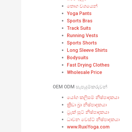
තොග වශයෙන්
Yoga Pants
Sports Bras
Track Suits
Running Vests
Sports Shorts
Long Sleeve Shirts
Bodysuits
Fast Drying Clothes
Wholesale Price
OEM ODM සැපයුම්කරුවන්
යෝග කලිසම් නිෂ්පාදකයා
ක්‍රීඩා බ්‍රා නිෂ්පාදකයා
ට්‍රැක් සූට් නිෂ්පාදකයා
ධාවන වෙස්ට් නිෂ්පාදකයා
www.RuxiYoga.com