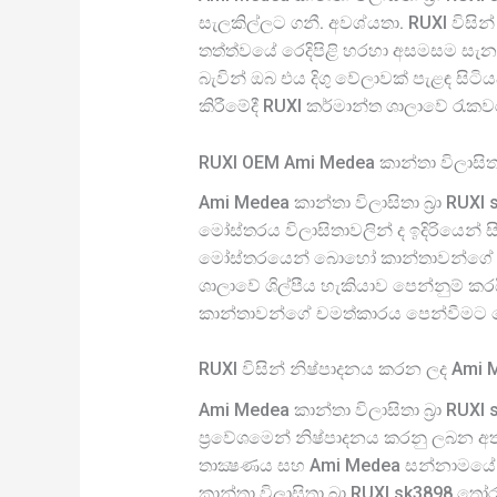
සැලකිල්ලට ගනී. අවශ්යතා. RUXI විසින
තත්ත්වයේ රෙදිපිළි හරහා අසමසම සැනසීම
බැවින් ඔබ එය දිගු වේලාවක් පැළඳ සිට
කිරීමේදී RUXI කර්මාන්ත ශාලාවේ රැ
RUXI OEM Ami Medea කාන්තා විලාසිතා බ
Ami Medea කාන්තා විලාසිතා බ්‍රා RUX
මෝස්තරය විලාසිතාවලින් ද ඉදිරියෙන් සි
මෝස්තරයෙන් බොහෝ කාන්තාවන්ගේ ප්‍රසා
ශාලාවේ ශිල්පීය හැකියාව පෙන්නුම් කර
කාන්තාවන්ගේ චමත්කාරය පෙන්වීමට 
RUXI විසින් නිෂ්පාදනය කරන ලද Ami 
Ami Medea කාන්තා විලාසිතා බ්‍රා RUX
ප්‍රවේශමෙන් නිෂ්පාදනය කරනු ලබන අත
තාක්‍ෂණය සහ Ami Medea සන්නාමයේ ස
කාන්තා විලාසිතා බ්‍රා RUXI sk3898