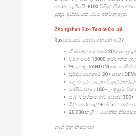
තෝරා ගැනීමයි. RUXI විසින් නිෂ්පාදනය
යුතුම අයිතමයක් බවට පත්වනු ඇත.
Zhongshan Ruxi Textile Co Ltd
Ruxi සමාගම තෝරා ගන්නේ ඇයි?
නිෂ්පාදනයේ වසර 20ක පළපුරුද්
වර්ග මීටර් 13000 කර්මාන්ත ශා
90 ඉතාලි SANTONI බාධාවකින් තො
ප්‍රසිද්ධ සන්නාම 20+ සඳහා OE
ලොව පුරා නැවත විකුණුම්කරුව
තේරීම සඳහා 180+ උණුසුම් විකුණු
සෑම වසරකම නව අයිතම 300+
මිලියන 5 කෑලි + ස්ථාවර ඉන්වෙ
20,000 කෑලි + දෛනික නිෂ්පාද
නැඟී එන නිෂ්පාදන