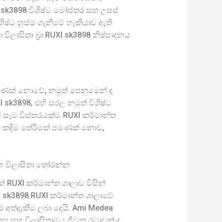
I sk3898 විශිෂ්ට මෝස්තර සහ උසස්
ශිෂ්ට හුස්ම ගැනීමේ හැකියාව ඇති
ලාසිතා බ්‍රා RUXI sk3898 නිෂ්පාදනය
ම පමණක් නොවේ, නමුත් පෙනුමෙන් ද
I sk3898, එහි සරල නමුත් විශිෂ්ට
ි සෑම විස්තරයක්ම RUXI කර්මාන්ත
සඳහා කදිම තේරීමක් පමණක් නොව,
සහ විලාසිතා තෝරන්න
ක් RUXI කර්මාන්ත ශාලාව විසින්
I sk3898 RUXI කර්මාන්ත ශාලාවේ
අත්දැකීම ලබා දෙයි. Ami Medea
හසු සහ විලාසිතාමය ජීවන රටාවක් ද