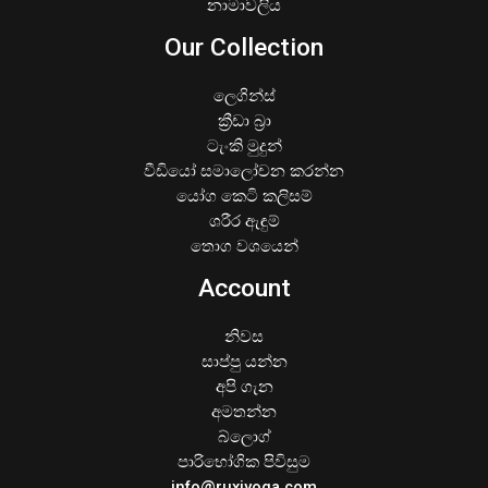
නාමාවලිය
Our Collection
ලෙගින්ස්
ක්‍රීඩා බ්‍රා
ටැංකි මුදුන්
වීඩියෝ සමාලෝචන කරන්න
යෝග කෙටි කලිසම්
ශරීර ඇඳුම්
තොග වශයෙන්
Account
නිවස
සාප්පු යන්න
අපි ගැන
අමතන්න
බ්ලොග්
පාරිභෝගික පිවිසුම
info@ruxiyoga.com