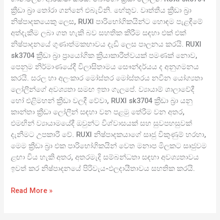
ක්‍රීඩා බ්‍රා තෝරා ගන්නේ එබැවිනි. හේතුව. වෘත්තීය ක්‍රීඩා බ්‍රා
නිෂ්පාදකයෙකු ලෙස, RUXI පාරිභෝගිකයින්ට හොඳම පැළඳීමේ
අත්දැකීම ලබා ගත හැකි බව සහතික කිරීම සඳහා එක් එක්
නිෂ්පාදනයේ ගුණාත්මකභාවය දැඩි ලෙස පාලනය කරයි. RUXI
sk3704 ක්‍රීඩා බ්‍රා ප්‍රායෝගික ක්‍රියාකාරීත්වයක් පමණක් නොව,
පෙනුම නිර්මාණයේදී විලාසිතාමය සෞන්දර්යය ද අනුගමනය
කරයි. සරල හා අලංකාර මෝස්තර මෝස්තරය නවීන යෝග්‍යතා
ලෝලීන්ගේ අවශ්‍යතා සමඟ ඉතා ගැලපේ. ව්‍යායාම් ශාලාවේදී
හෝ එළිමහන් ක්‍රීඩා වලදී වේවා, RUXI sk3704 ක්‍රීඩා බ්‍රා යනු
කාන්තා ක්‍රීඩා ලෝලීන් සඳහා වන පළමු තේරීම වන අතර,
එමඟින් ව්‍යායාමයේදී ඔවුන්ට විශ්වාසයක් සහ සුවපහසුවක්
දැනීමට උපකාරී වේ. RUXI නිෂ්පාදකයාගේ සෘජු විකුණුම් හරහා,
මෙම ක්‍රීඩා බ්‍රා එක පාරිභෝගිකයින් වෙත මනාප මිලකට සෘජුවම
ළඟා විය හැකි අතර, අතරමැදි සම්බන්ධතා සඳහා අවශ්‍යතාවය
ඉවත් කර නිෂ්පාදනයේ පිරිවැය-ඵලදායීතාවය සහතික කරයි.
Read More »