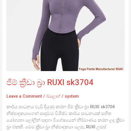
ජිම් ක්‍රීඩා බ්‍රා RUXI sk3704
Leave a Comment
/
බ්ලොග්
/
system
කාර්ය සාධනය වැඩි දියුණු කරන ජිම් ක්‍රීඩා බ්‍රා RUXI sk3704
නිෂ්පාදකයාගෙන් සෘජුවම විශිෂ්ට කාර්ය සාධනයක් සහිත
යෝග්‍යතා ලෝලීන් සඳහා විශේෂයෙන් නිර්මාණය කරන ලද ක්‍රීඩා
බ්‍රා එකකි. මෙම ක්‍රීඩා බ්‍රා නිෂ්පාදකයා ලෙස, RUXI උසස්