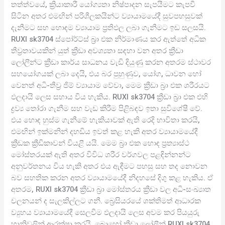
තත්ත්වයේ, ක්‍රියාකාරී යෝග්‍යතා නිෂ්පාදන සැපයීමට කැපවී
සිටින අතර එමඟින් පරිශීලකයින්ට ව්‍යායාමයේදී සුවපහසුවක්
දැනීමට සහ හොඳම ව්‍යායාම ප්‍රතිඵල ලබා ගැනීමට ඉඩ සලසයි.
RUXI sk3704 ස්පෝර්ට්ස් බ්‍රා එක නිර්මාණය කර ඇත්තේ අධික
තීව්‍රතාවයකින් යුත් ක්‍රීඩා අවශ්‍යතා සඳහා වන අතර ක්‍රීඩා
ලෝලීන්ට ක්‍රීඩා කාර්ය සාධනය වැඩි දියුණු කරන අතරම ස්ථාවර
සහයෝගයක් ලබා දෙයි, එය බර පුහුණුව, යෝග, ධාවන හෝ
වෙනත් අධි-තීව්‍ර ජිම් ව්‍යායාම වේවා, මෙම ක්‍රීඩා බ්‍රා එක ශරීරයට
ඵලදායි ලෙස සහාය විය හැකිය. RUXI sk3704 ක්‍රීඩා බ්‍රා එක එහි
ද්‍රව්‍ය තෝරා ගැනීම සහ වැඩ කිරීම පිළිබඳව ඉතා සුවිශේෂී වේ.
එය හොඳ හුස්ම ගැනීමේ හැකියාවක් ඇති රෙදි භාවිතා කරයි,
එමඟින් ඉක්මනින් දහඩිය ඉවත් කළ හැකි අතර ව්‍යායාමයේදී
ක්‍රීඩක ක්‍රීඩිකාවන් වියළී යයි. මෙම බ්‍රා එක හොඳ ප්‍රත්‍යාස්ථ
මෝස්තරයක් ඇති අතර විවිධ ශරීර වර්ගවල පළඳින්නන්ට
අනුවර්තනය විය හැකි අතර එය ඇඳීමට පහසු සහ තද නොවන
බව සහතික කරන අතර ව්‍යායාමයේදී නිදහසේ දිගු කළ හැකිය. ඒ
අතරම, RUXI sk3704 ක්‍රීඩා බ්‍රා මෝස්තරය ක්‍රීඩා වල අධි-සංඛ්‍යාත
චලනයන් ද සැලකිල්ලට ගනී. බ්‍රෙසියරයේ ශක්තිමත් ආධාරක
ව්‍යුහය ව්‍යායාමයේදී සෙලවීම ඵලදායි ලෙස අවම කර පියයුරු
හානිවලින් ආරක්ෂා කරයි. බොහෝ ක්‍රීඩා ලෝලීන් RUXI sk3704