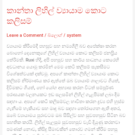
කාන්තා ලිහිල් ව්‍යායාම කොට
කලිසම්
Leave a Comment
/
බ්ලොග්
/
system
ව්‍යායාම කිරීමේදී පහසුව සහ නම්‍යශීලී බව අපේක්ෂා කරන
බොහෝ දෙනෙකුගේ ලිහිල් ව්‍යායාම කොට කලිසම් ජනප්‍රිය
තේරීමකි. Ruxi හිදී, අපි පහසුව සහ කාර්ය සාධනය කෙරෙහි
අවධානය යොමු කරමින් මෙම කෙටි කලිසම් සැකසීමට
විශේෂත්වයක් දක්වමු. අපගේ කාන්තා ලිහිල් ව්‍යායාම කොට
කලිසම් නිර්මාණය කර ඇත්තේ ඔබ ව්‍යායාම් ශාලාවට ගියත්,
දිවීමකට ගියත්, හෝ යෝග අභ්‍යාස කරන විටත් සම්පූර්ණ
පරාසයක චලනයකට ඉඩ සලසමින් ලිහිල් ගැළපීමක් ලබා දීම
සඳහා ය. අපගේ කෙටි කලිසම්වල භාවිතා කරන ද්‍රව්‍ය එහි හුස්ම
ගැනීමේ හැකියාව සහ මෘදු බව සඳහා තෝරාගෙන ඇති අතර,
ඔබේ ව්‍යායාමය පුරාවටම ඔබ සිසිල්ව සහ සුවපහසුව සිටින බව
සහතික කරයි. ලිහිල් සැලසුම සුවපහසුව වැඩි දියුණු කරනවා
පමණක් නොව, කිසිදු සීමාවකින් තොරව ගමන් කිරීම පහසු