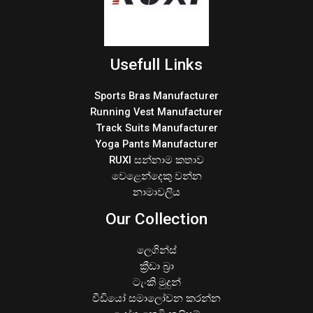
Usefull Links
Sports Bras Manufacturer
Running Vest Manufacturer
Track Suits Manufacturer
Yoga Pants Manufacturer
RUXI සන්නාම කතාව
වෙළෙන්දෙකු වන්න
නාමාවලිය
Our Collection
ලෙගින්ස්
ක්‍රීඩා බ්‍රා
ටැංකි මුදුන්
වීඩියෝ සමාලෝචන කරන්න