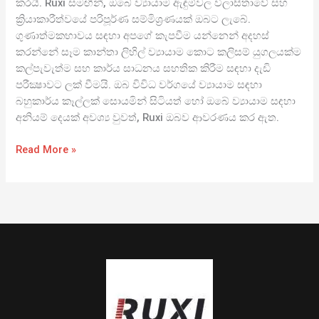
කරයි. Ruxi සමඟින්, ඔබේ ව්‍යායාම ඇඳුම්වල විලාසිතාවේ සහ
ක්‍රියාකාරීත්වයේ පරිපූර්ණ සම්මිශ්‍රණයක් ඔබට ලැබේ.
ගුණාත්මකභාවය සඳහා අපගේ කැපවීම යන්නෙන් අදහස්
කරන්නේ සෑම කාන්තා ලිහිල් ව්‍යායාම කොට කලිසම් යුගලයක්ම
කල්පැවැත්ම සහ කාර්ය සාධනය සහතික කිරීම සඳහා දැඩි
පරීක්‍ෂාවට ලක් වීමයි. ඔබ විවිධ වර්ගයේ ව්‍යායාම සඳහා
බහුකාර්ය කෑල්ලක් සොයමින් සිටියත් හෝ ඔබේ ව්‍යායාම සඳහා
අනියම් දෙයක් අවශ්‍ය වුවත්, Ruxi ඔබව ආවරණය කර ඇත.
Read More »