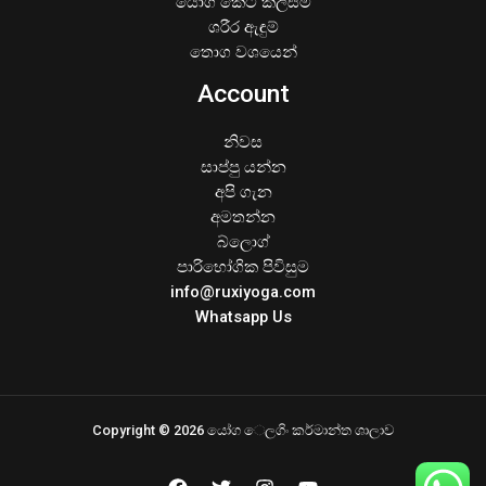
යෝග කෙටි කලිසම්
ශරීර ඇඳුම්
තොග වශයෙන්
Account
නිවස
සාප්පු යන්න
අපි ගැන
අමතන්න
බ්ලොග්
පාරිභෝගික පිවිසුම
info@ruxiyoga.com
Whatsapp Us
Copyright © 2026 යෝග ෙලගිං කර්මාන්ත ශාලාව