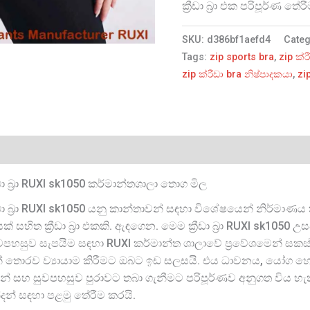
ක්‍රීඩා බ්‍රා එක පරිපූර්ණ තේ
SKU:
d386bf1aefd4
Cate
Tags:
zip sports bra
,
zip ක්ර
zip ක්රීඩා bra නිෂ්පාදකයා
,
zi
ඩා බ්‍රා RUXI sk1050 කර්මාන්තශාලා තොග මිල
ඩා බ්‍රා RUXI sk1050 යනු කාන්තාවන් සඳහා විශේෂයෙන් නිර්මාණය ක
 සහිත ක්‍රීඩා බ්‍රා එකකි. ඇඳගෙන. මෙම ක්‍රීඩා බ්‍රා RUXI sk1050 උ
සුව සැපයීම සඳහා RUXI කර්මාන්ත ශාලාවේ ප්‍රවේශමෙන් සකස් ක
් තොරව ව්‍යායාම කිරීමට ඔබට ඉඩ සලසයි. එය ධාවනය, යෝග හෝ ශ
ාසයෙන් සහ සුවපහසුව පුරාවට තබා ගැනීමට පරිපූර්ණව අනුගත විය 
න් සඳහා පළමු තේරීම කරයි.