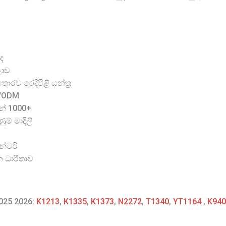
ද
ලාව
රව රෙදිපිළි යන්ත්‍ර
M/ODM
න් 1000+
ම් මාදිලි
න්ටරි
න ධාරිතාව
2025 2026:
K1213
,
K1335
,
K1373
,
N2272
,
T1340
,
YT1164
,
K940