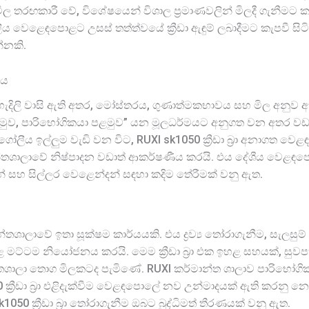
ල තරඟකාරී වේ, විශේෂයෙන් විශාල ප්‍රමාණවලින් මිලදී ගැනීමට
 වෙළෙඳපොළට උසස් තත්ත්වයේ ක්‍රීඩා ඇඳුම් ලබාදීමට කැපවී සිටින අ
්නකි.
නය
 පැහැදිලි වාසි ඇති අතර, මෝස්තරය, ගුණාත්මකභාවය සහ මිල අනුව 
, පාරිභෝගිකයා පළමුව” යන මූලධර්මයට අනුගත වන අතර වඩාත් නව්
 ගෝලීය ඉල්ලුම වැඩි වන විට, RUXI sk1050 ක්‍රීඩා බ්‍රා අනාගත
න්තශාලාවේ නිෂ්පාදන වඩාත් ආකර්ෂණීය කරයි. එය දේශීය වෙළඳ
්දන් සහ සිල්ලර වෙළෙන්දන් සඳහා කදිම තේරීමක් වනු ඇත.
්මාන්තශාලාවේ ඉතා සූක්ෂම කාර්යයකි. එය ද්‍රව්‍ය තෝරාගැනීම, සැලසුම
 මට්ටම නියෝජනය කරයි. මෙම ක්‍රීඩා බ්‍රා එක ඉහළ සහයක්, සු
ලා තොග මිලකටද පැමිණේ. RUXI කර්මාන්ත ශාලාව පාරිභෝගිකයින්
50 ක්‍රීඩා බ්‍රා එළිදැක්වීම වෙළඳපොලේ නව උන්මාදයක් ඇති කර
050 ක්‍රීඩා බ්‍රා තෝරාගැනීම ඔබට බුද්ධිමත් තීරණයක් වනු ඇත.