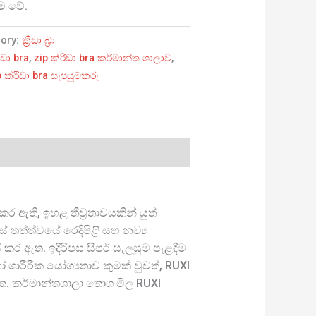
රීම වේ.
gory:
ක්‍රීඩා බ්‍රා
ීඩා bra
,
zip ක්රීඩා bra කර්මාන්ත ශාලාව
,
p ක්රීඩා bra සැපයුම්කරු
ර ඇති, ඉහළ තීව්‍රතාවයකින් යුත්
සස් තත්ත්වයේ රෙදිපිළි සහ නව්‍ය
ර ඇත. ඉදිරිපස සිපර් සැලසුම පැළඳීම
ාරීරික යෝග්‍යතාව කුමක් වුවත්, RUXI
හැක. කර්මාන්තශාලා තොග මිල RUXI