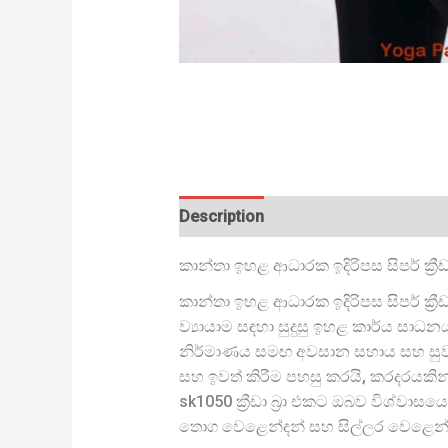
Description
කාන්තා ඉහළ ආධාරක ඉදිරිපස සිපර් ක්‍රී
කාන්තා ඉහළ ආධාරක ඉදිරිපස සිපර් ක්‍රී
ව්‍යායාම සඳහා සුදුසු ඉහළ කාර්ය සාධනයක්
නිර්මාණය සමඟ අවසාන සහාය සහ සුවපහ
සහ ඉවත් කිරීම පහසු කරයි, කරදරයකින
sk1050 ක්‍රීඩා බ්‍රා එකට ඔබව විශ්ව
තොග වෙළෙන්දන් සහ සිල්ලර වෙළෙන්ද