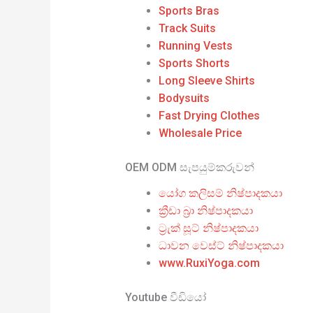
Sports Bras
Track Suits
Running Vests
Sports Shorts
Long Sleeve Shirts
Bodysuits
Fast Drying Clothes
Wholesale Price
OEM ODM සැපයුම්කරුවන්
යෝග කලිසම් නිෂ්පාදකයා
ක්‍රීඩා බ්‍රා නිෂ්පාදකයා
ට්‍රැක් සූට් නිෂ්පාදකයා
ධාවන වෙස්ට් නිෂ්පාදකයා
www.RuxiYoga.com
Youtube වීඩියෝ