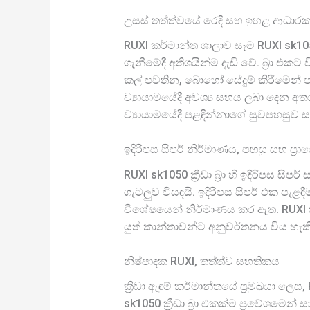
උසස් තත්ත්වයේ රෙදි සහ ඉහළ ආධාරක
RUXI කර්මාන්ත ශාලාව සෑම RUXI sk1050
ගැනීමේදී අතිශයින්ම දැඩි වේ. බ්‍රා එක
කල් පවතින, බොහෝ සේදුම් කිරීමෙන් පස
ව්‍යායාමයේදී අවශ්‍ය සහය ලබා දෙන අත
ව්‍යායාමයේදී පළඳින්නාගේ සුවපහසුව
ඉදිරිපස සිපර් නිර්මාණය, පහසු සහ ප්‍ර
RUXI sk1050 ක්‍රීඩා බ්‍රා හි ඉදිරිපස ස
ගැටලුව විසඳයි. ඉදිරිපස සිපර් එක 
විශේෂයෙන් නිර්මාණය කර ඇත. RUXI කම්
යුත් කාන්තාවන්ට අනුවර්තනය විය හැකි ප
නිෂ්පාදක RUXI, තත්ත්ව සහතිකය
ක්‍රීඩා ඇඳුම් කර්මාන්තයේ ප්‍රමුඛයා ලෙ
sk1050 ක්‍රීඩා බ්‍රා එකක්ම ප්‍රවේශමෙ