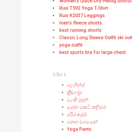
Women’s Quick-Dry Hiking Shorts
Ruxi T592 Yoga T-Shirt
Ruxi K2037 Leggings
men’s fleece shorts
best running shorts
Classic Long Sleeve Outfit ski su
yoga outfit
best sports bra for large chest
වර්ග：
ලෙගින්ස්
ක්‍රීඩා බ්‍රා
ටැංකි මුදුන්
යෝග කෙටි කලිසම්
ශරීර ඇඳුම්
තොග වශයෙන්
Yoga Pants