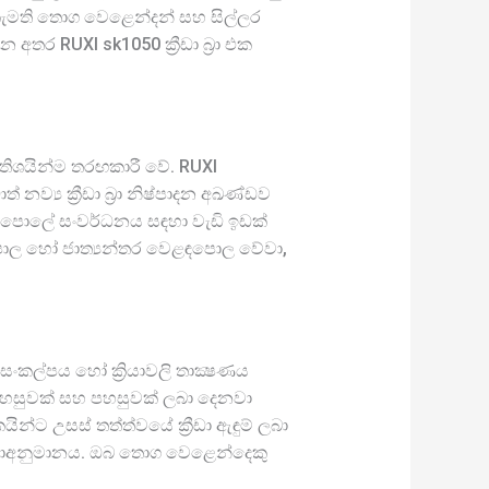
 කැමති තොග වෙළෙන්දන් සහ සිල්ලර
තර RUXI sk1050 ක්‍රීඩා බ්‍රා එක
අතිශයින්ම තරඟකාරී වේ. RUXI
‍ය ක්‍රීඩා බ්‍රා නිෂ්පාදන අඛණ්ඩව
 වෙළඳපොලේ සංවර්ධනය සඳහා වැඩි ඉඩක්
පොල හෝ ජාත්‍යන්තර වෙළඳපොල වේවා,
් සංකල්පය හෝ ක්‍රියාවලි තාක්‍ෂණය
වපහසුවක් සහ පහසුවක් ලබා දෙනවා
ට උසස් තත්ත්වයේ ක්‍රීඩා ඇඳුම් ලබා
නු නොඅනුමානය. ඔබ තොග වෙළෙන්දෙකු