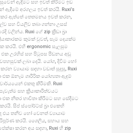
ුවෙන් ඇඳීමට සහ ඉවත් කිරීමට ඉඩ
ඩින් ඇදීමේ අරගලය ඉවත් කරයි. Ruxi’s
ර්මාණය කර ඇත්තේ තෙතමනය ඉවත් කරන,
ිසිල්ව සහ වියලිව තබා ගන්නා උසස්
 වලින්ය. Ruxi ගේ zip ක්‍රීඩා බ්‍රා
‍රියාකාරකම කුමක් වුවත්, සෑම දෙයක්ම
ක කරයි. එහි ergonomic සැලසුම
 බ්‍රා එක උරහිස් සහ පිටුපස පීඩනය අඩු
ුවපහසුවක් ලබා දෙයි. යෝග, දිවීම හෝ
න ව්‍යායාම සඳහා වඩාත් සුදුසු, Ruxi
්‍රා එක ඕනෑම ශාරීරික යෝග්‍යතා ඇඳුම්
ාර්යයෙන් එකතු කිරීමකි. Ruxi
වැත්ම සහ ක්‍රියාකාරීත්වයට
ඩා බ්‍රා එක නිතර භාවිතා කිරීමට සහ සේදීමට
ි. සිප් ස්පෝර්ට්ස් බ්‍රා එකෙහි
 ද එය තනිව හෝ වෙනත් ව්‍යායාම
ිපූර්ණ කරයි. ශෛලිය, සහාය සහ
ක්ෂා කරන අය සඳහා, Ruxi හි zip