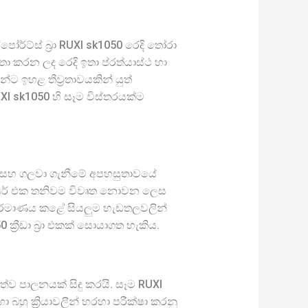
ෝර්ට්ස් බ්‍රා RUXI sk1050 රෙදි තෝරා
ිතා කරන ලද රෙදි ඉතා ප්රත්යාස්ථ හා
ට ඉහළ තීව්‍රතාවයකින් යුත්
UXI sk1050 හි සෑම විස්තරයක්ම
ළඳීමේදී සහ ගලවා ගැනීමේ අපහසුතාවයේ
 සිපර් එක තනිවම විවෘත නොවන ලෙස
ක නිර්මාණය කළේ සියලුම හැඩතලවලින්
ක්‍රීඩා බ්‍රා එකක් සොයාගත හැකිය.
තත්ත්ව පාලනයක් සිදු කරයි. සෑම RUXI
ා බහු ක්‍රියාවලීන් හරහා පරීක්ෂා කරනු