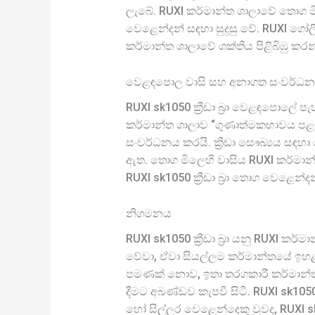
ලැබේ. RUXI කර්මාන්ත ශාලාවේ තොග මි
වෙළෙන්දන් සඳහා සුදුසු වේ. RUXI ගෝලීය
කර්මාන්ත ශාලාවේ ශක්තිය පිළිබිඹු කරන
වෙළඳපොල වාසි සහ අනාගත සංවර්ධ
RUXI sk1050 ක්‍රීඩා බ්‍රා වෙළඳපොලේ
කර්මාන්ත ශාලාව “ගුණාත්මකභාවය පළමුව
සංවර්ධනය කරයි. ක්‍රීඩා සෞඛ්‍යය සඳහා
ඇත. තොග මිලෙහි වාසිය RUXI කර්මා
RUXI sk1050 ක්‍රීඩා බ්‍රා තොග වෙළෙන
නිගමනය
RUXI sk1050 ක්‍රීඩා බ්‍රා යනු RUXI කර
වේවා, ඒවා සියල්ලම කර්මාන්තයේ ඉහළ
පමණක් නොව, ඉතා තරගකාරී කර්මාන්තශා
දීමට අඛණ්ඩව කැපවී සිටී. RUXI sk10
හෝ සිල්ලර වෙළෙන්දෙකු වුවද, RUXI sk1