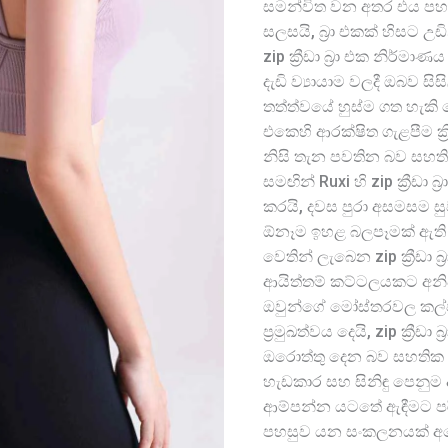
සමන්විත වන අතර එය පහස
සලසයි, බ්‍රා එකක් හිසට උ
zip ක්‍රීඩා බ්‍රා එක නි
දැඩි ව්‍යායාම වලදී ඔබව ස
තත්ත්වයේ හුස්ම ගත හැකි රෙදි
එකෙහි ආරක්ෂිත ගැළපීම ක්
නිසි තැන පවතින බව සහති
සමඟින් Ruxi හි zip ක්‍රීඩා
කරයි, දවස පුරා අසමසම ස
ඕනෑම ඉහළ බලපෑමක් ඇති කර
වෙතින් ලැබෙන zip ක්‍රීඩා බ
ආයිත්තම් කට්ටලයකට අනිව
ඔවුන්ගේ මෝස්තරවල කල්පැ
ප්‍රමුඛත්වය දෙයි, zip ක්‍රී
ඔරොත්තු දෙන බව සහතික කරය
හැඩකාර සහ සිනිඳු පෙනුම
ආම්පන්න යටතේ ඇඳීමට පර
පහසුව යන සංකලනයක් අපේ