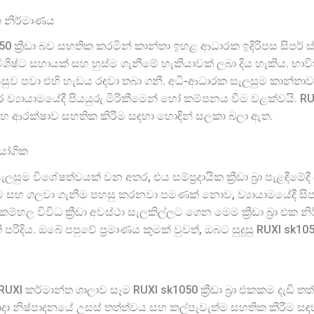
 නිර්මාණය
 ක්‍රීඩා බව සහතික කරමින් කාන්තා ඉහළ ආධාරක ඉදිරිපස සිපර් ස්ප
ට විශිෂ්ට සහායක් සහ හුස්ම ගැනීමේ හැකියාවක් ලබා දිය හැකිය. භාව
ුව පවා එහි හැඩය රඳවා තබා ගනී. අධි-ආධාරක සැලසුම කාන්තාවන්
ර ව්‍යායාමයේදී පියයුරු මිරිකීමෙන් හෝ කම්පනය වීම වළක්වයි. R
 සහ ආරක්ෂාව සහතික කිරීම සඳහා හොඳින් සලකා බලා ඇත.
ායෝගික
ිපර් සැලසුම විශේෂත්වයක් වන අතර, එය සම්ප්‍රදායික ක්‍රීඩා බ්‍රා පැ
පැළඳීම සහ ගලවා ගැනීම පහසු කරනවා පමණක් නොව, ව්‍යායාමයේදී
හල විවිධ ක්‍රීඩා අවස්ථා සැලකිල්ලට ගෙන මෙම ක්‍රීඩා බ්‍රා එ
රිදිය. ඔබේ පපුවේ ප්‍රමාණය කුමක් වුවත්, ඔබට සුදුසු RUXI sk1050 
ස, RUXI කර්මාන්ත ශාලාව සෑම RUXI sk1050 ක්‍රීඩා බ්‍රා එකකම දැඩි 
න් සාදා නිෂ්පාදනයේ උසස් තත්ත්වය සහ කල්පැවැත්ම සහතික කිරීම සඳහ