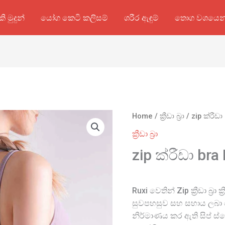
කි මුදුන්
යෝග කෙටි කලිසම්
ශරීර ඇඳුම්
තොග වශයෙන
Home
/
ක්‍රීඩා බ්‍රා
/ zip ක්රීඩ
ක්‍රීඩා බ්‍රා
zip ක්රීඩා br
Ruxi වෙතින් Zip ක්‍රීඩා බ්‍
සුවපහසුව සහ සහාය ලබා
නිර්මාණය කර ඇති සිප් ස්පෝ