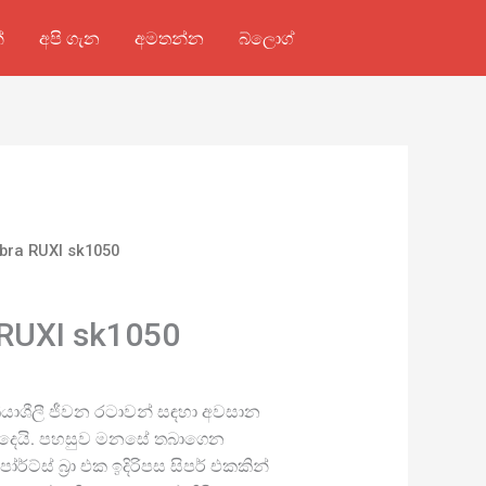
්
අපි ගැන
අමතන්න
බ්ලොග්
ා bra RUXI sk1050
a RUXI sk1050
රා ක්‍රියාශීලී ජීවන රටාවන් සඳහා අවසාන
 දෙයි. පහසුව මනසේ තබාගෙන
ර්ට්ස් බ්‍රා එක ඉදිරිපස සිපර් එකකින්