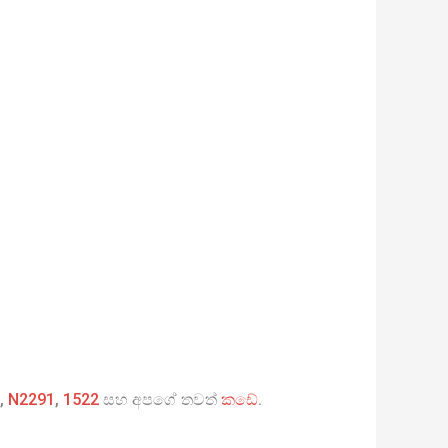
,
N2291
,
1522
සහ අපගේ තවත්
කඩේ
.