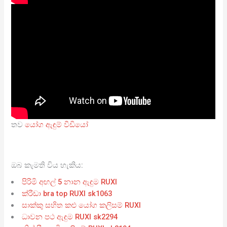
තව
යෝග ඇඳුම් වීඩියෝ
ඔබ කැමති විය හැකිය:
පිරිමි අඟල් 5 නාන ඇඳුම RUXI
ක්රීඩා bra top RUXI sk1063
සාක්කු සහිත කළු යෝග කලිසම් RUXI
ධාවන පථ ඇඳුම RUXI sk2294