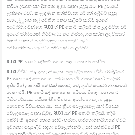
ක්රීඩා දර්ශන සහ දිනපතා ඇඳුම් සඳහා සුදුසු වේ. PE ද්‍රව්‍යයේ
ලක්ෂණ විවිධ කාලගුණික තත්ත්වයන් යටතේ ඇඳීමට සුදුසු
සැහැල්ලු සහ කල් පවතින කෙටි කලිසම් කරයි. අපගේ
පරමාර්ථය වන්නේ RUXI හි PE කොට කලිසමක් පැළඳ සිටින විට
අපගේ පරිස්සමින් නිර්මාණය කර නිෂ්පාදනය කරන ලද විස්තර
මගින් ගෙන එන සුවපහසුව සහ සතුට සෑම
පාරිභෝගිකයෙකුටම දැනීමට ඉඩ සැලසීමයි.
RUXI PE කොට කලිසම්: තොග සඳහා හොඳම තේරීම
RUXI විවිධ වෙළඳපල අවශ්‍යතා සපුරාලීම සඳහා විවිධ මාදිලියේ
PE කොට කලිසම් තොග සේවා සපයයි. අපගේ කෙටි කලිසම්
අතිශයින් ලාභදායී පමණක් නොව, වෙළඳුන්ට ස්ථාවර ආදායමක්
ගෙන එයි. PE කෙටි කලිසම් තොග පරිමාව විශාල වන අතර
විවිධ වර්ගයේ පාරිභෝගිකයින්ගේ අවශ්යතා සඳහා සුදුසු
මෝස්තර විවිධාකාර වේ. එය ක්‍රීඩා වෙළඳපොල හෝ විවේක
වෙළඳපොල සඳහා වුවද, RUXI ගේ PE කොට කලිසම් කදිම
තේරීමකි. අපගේ තොග සේවා හරහා, පාරිභෝගිකයින්ගේ විවිධ
අවශ්‍යතා සපුරාලීම සඳහා වෙළෙන්දන්ට උසස් තත්ත්වයේ PE
කෙටි කලිසම් විශාල ප්‍රමාණයක් පහසුවෙන් ලබා ගත හැකිය.