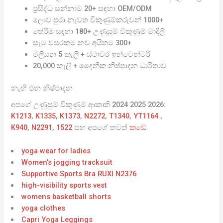
ප්‍රසිද්ධ සන්නාම 20+ සඳහා OEM/ODM
ලොව පුරා නැවත විකුණුම්කරුවන් 1000+
තේරීම සඳහා 180+ උණුසුම් විකුණුම් මාදිලි
සෑම වසරකම නව අයිතම 300+
මිලියන 5 කෑලි + ස්ථාවර ඉන්වෙන්ටරි
20,000 කෑලි + දෛනික නිෂ්පාදන ධාරිතාව
නැඟී එන නිෂ්පාදන
අපගේ උණුසුම් විකුණුම් ආකෘති 2024 2025 2026:
K1213
,
K1335
,
K1373
,
N2272
,
T1340
,
YT1164
,
K940
,
N2291
,
1522
සහ අපගේ තවත්
කඩේ
.
yoga wear for ladies
Women’s jogging tracksuit
Supportive Sports Bra RUXI N2376
high-visibility sports vest
womens basketball shorts
yoga clothes
Capri Yoga Leggings