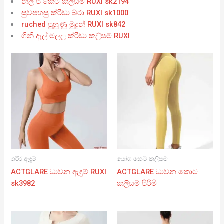
නිල් පී කෙටි කලිසම් RUXI sk2194
සුවපහසු ක්රීඩා බ්රා RUXI sk1000
ruched පුහුණු මුදුන් RUXI sk842
ගිනි දැල් මලල ක්රීඩා කලිසම් RUXI
ශරීර ඇඳුම්
යෝග කෙටි කලිසම්
ACTGLARE ධාවන ඇඳුම් RUXI
ACTGLARE ධාවන කොට
sk3982
කලිසම් පිරිමි