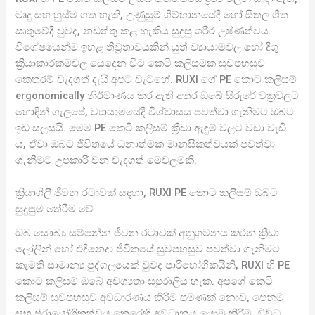
මෘදු සහ හුස්ම ගත හැකි, උණුසුම් ගිම්හානයේදී හෝ සීතල ශීත
ඍතුවේදී වුවද, නඩත්තු කළ හැකිය සුදුසු ශරීර උෂ්ණත්වය.
විශේෂයෙන්ම ඉහළ තීව්‍රතාවයකින් යුත් ව්‍යායාමවල හෝ දිගු
ක්‍රියාකාරකම්වල යෙදෙන විට කෙටි කලිසමක සුවපහසුව
කෙතරම් වැදගත් දැයි අපට වැටහේ. RUXI ගේ PE කොට කලිසම්
ergonomically නිර්මාණය කර ඇති අතර ඔබේ සිරුරේ වක්‍රවලට
හොඳින් ගැලපේ, ව්‍යායාමයේදී විශ්වාසය පවත්වා ගැනීමට ඔබට
ඉඩ සලසයි. මෙම PE කෙටි කලිසම් ක්‍රීඩා ඇඳුම් වලට වඩා වැඩි
ය, ඒවා ඔබට ජීවිතයේ ධනාත්මක මානසිකත්වයක් පවත්වා
ගැනීමට උපකාරී වන වැදගත් මෙවලමකි.
ක්‍රියාශීලී ජීවන රටාවක් සඳහා, RUXI PE කොට කලිසම් ඔබට
සුදුසුම තේරීම වේ
ඔබ සෞඛ්‍ය සම්පන්න ජීවන රටාවක් අනුගමනය කරන ක්‍රීඩා
ලෝලීන් හෝ එදිනෙදා ජීවිතයේ සුවපහසුව පවත්වා ගැනීමට
කැමති සාමාන්‍ය පුද්ගලයෙක් වුවද පාරිභෝගිකයිනි, RUXI හි PE
කොට කලිසම් ඔබේ අවශ්‍යතා සපුරාලිය හැක. අපගේ කෙටි
කලිසම් සුවපහසුව අවධාරණය කිරීම පමණක් නොව, පෙනුම
සහ ප්රායෝගිකත්වය කෙරෙහි අවධානය යොමු කිරීම, විවිධ