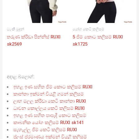
ටැංකි මුදුන්
යෝග කෙටි කලිසම්
තරුණ ක්රීඩා පින්නිස් RUXI
5 ජිම් කොට කලිසම් RUXI
sk2569
sk1725
අදාළ බ්ලොග්:
ඉහළ ඉණ සහිත ජිම් කොට කලිසම් RUXI
කාන්තා ඉක්මන් වියළි ගමන් කලිසම්
ලාභ මලල ක්රීඩා කෙටි කාන්තා RUXI
ධාවන කොල්ලය කෙටි කලිසම් RUXI
ඉහළ ඉණ සහිත පාපැදි කොට කලිසම්
කාබනික යෝග කලිසම් RUXI sk141
සැහැල්ලු ජිම් කෙටි කලිසම් RUXI
ප්ලස් ප්රමාණය ඉක්මන් වියළි කලිසම්