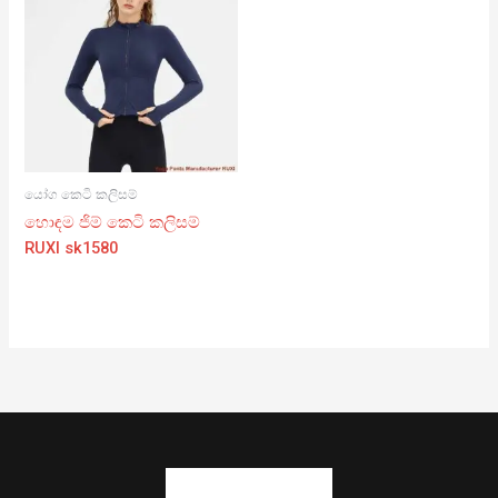
යෝග කෙටි කලිසම්
හොඳම ජිම් කෙටි කලිසම්
RUXI sk1580