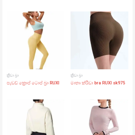
ක්‍රීඩා බ්‍රා
ක්‍රීඩා බ්‍රා
පෑඩඩ් ක්‍රොප් ටොප් බ්‍රා RUXI
මාතෘ ක්රීඩා bra RUXI sk975