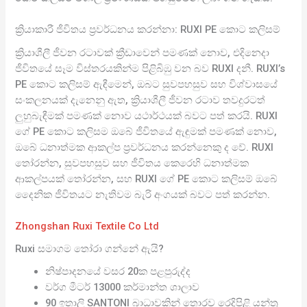
ක්‍රියාකාරී ජීවිතය ප්‍රවර්ධනය කරන්නා: RUXI PE කොට කලිසම්
ක්‍රියාශීලී ජීවන රටාවක් ක්‍රීඩාවෙන් පමණක් නොව, එදිනෙදා
ජීවිතයේ සෑම විස්තරයකින්ම පිළිබිඹු වන බව RUXI දනී. RUXI’s
PE කොට කලිසම් ඇඳීමෙන්, ඔබට සුවපහසුව සහ විශ්වාසයේ
සංකලනයක් දැනෙනු ඇත, ක්‍රියාශීලී ජීවන රටාව තවදුරටත්
ලුහුබැඳීමක් පමණක් නොව යථාර්ථයක් බවට පත් කරයි. RUXI
ගේ PE කොට කලිසම ඔබේ ජීවිතයේ ඇඳුමක් පමණක් නොව,
ඔබේ ධනාත්මක ආකල්ප ප්‍රවර්ධනය කරන්නෙකු ද වේ. RUXI
තෝරන්න, සුවපහසුව සහ ජීවිතය කෙරෙහි ධනාත්මක
ආකල්පයක් තෝරන්න, සහ RUXI ගේ PE කොට කලිසම් ඔබේ
දෛනික ජීවිතයට නැතිවම බැරි අංගයක් බවට පත් කරන්න.
Zhongshan Ruxi Textile Co Ltd
Ruxi සමාගම තෝරා ගන්නේ ඇයි?
නිෂ්පාදනයේ වසර 20ක පළපුරුද්ද
වර්ග මීටර් 13000 කර්මාන්ත ශාලාව
90 ඉතාලි SANTONI බාධාවකින් තොරව රෙදිපිළි යන්ත්‍ර