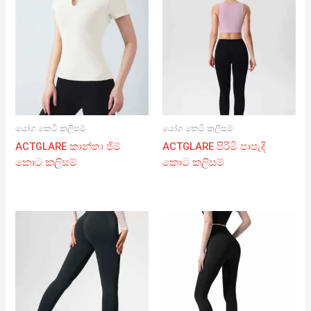
යෝග කෙටි කලිසම්
යෝග කෙටි කලිසම්
ACTGLARE කාන්තා ජිම්
ACTGLARE පිරිමි පාපැදි
කොට කලිසම්
කොට කලිසම්