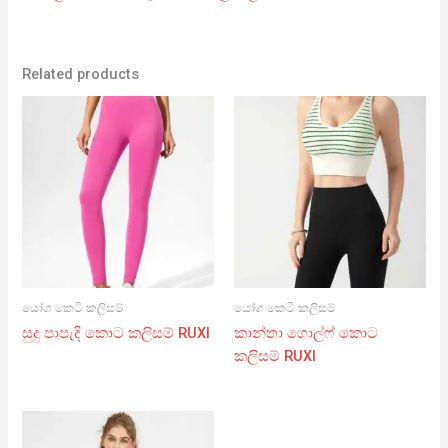
Related products
යෝග කෙටි කලිසම්
යෝග කෙටි කලිසම්
සුදු පාපැදි කොට කලිසම් RUXI
කාන්තා ගොල්ෆ් කොට
කලිසම් RUXI