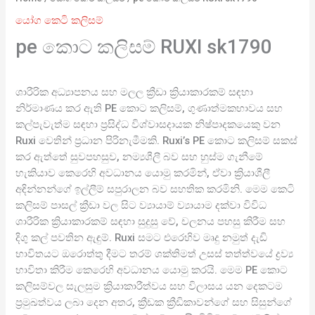
යෝග කෙටි කලිසම්
pe කොට කලිසම් RUXI sk1790
ශාරීරික අධ්‍යාපනය සහ මලල ක්‍රීඩා ක්‍රියාකාරකම් සඳහා
නිර්මාණය කර ඇති PE කොට කලිසම්, ගුණාත්මකභාවය සහ
කල්පැවැත්ම සඳහා ප්‍රසිද්ධ විශ්වාසදායක නිෂ්පාදකයෙකු වන
Ruxi වෙතින් ප්‍රධාන පිරිනැමීමකි. Ruxi’s PE කොට කලිසම් සකස්
කර ඇත්තේ සුවපහසුව, නම්‍යශීලී බව සහ හුස්ම ගැනීමේ
හැකියාව කෙරෙහි අවධානය යොමු කරමින්, ඒවා ක්‍රියාශීලී
අඳින්නන්ගේ ඉල්ලීම් සපුරාලන බව සහතික කරමිනි. මෙම කෙටි
කලිසම් පාසල් ක්‍රීඩා වල සිට ව්‍යායාම් ව්‍යායාම දක්වා විවිධ
ශාරීරික ක්‍රියාකාරකම් සඳහා සුදුසු වේ, චලනය පහසු කිරීම සහ
දිගු කල් පවතින ඇඳුම්. Ruxi සමට එරෙහිව මෘදු නමුත් දැඩි
භාවිතයට ඔරොත්තු දීමට තරම් ශක්තිමත් උසස් තත්ත්වයේ ද්‍රව්‍ය
භාවිතා කිරීම කෙරෙහි අවධානය යොමු කරයි. මෙම PE කොට
කලිසම්වල සැලසුම ක්‍රියාකාරීත්වය සහ විලාසය යන දෙකටම
ප්‍රමුඛත්වය ලබා දෙන අතර, ක්‍රීඩක ක්‍රීඩිකාවන්ගේ සහ සිසුන්ගේ