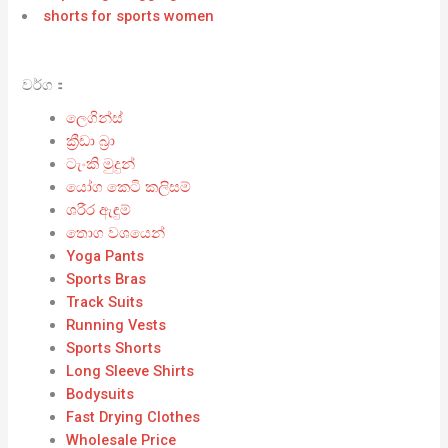
shorts for sports women
වර්ග：
ලෙගින්ස්
ක්‍රීඩා බ්‍රා
ටැංකි මුදුන්
යෝග කෙටි කලිසම්
ශරීර ඇඳුම්
තොග වශයෙන්
Yoga Pants
Sports Bras
Track Suits
Running Vests
Sports Shorts
Long Sleeve Shirts
Bodysuits
Fast Drying Clothes
Wholesale Price