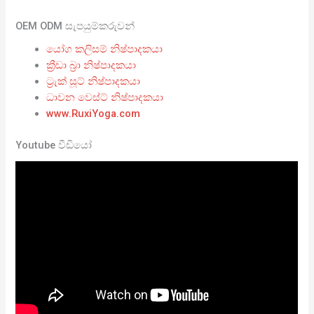
OEM ODM සැපයුම්කරුවන්
යෝග කලිසම් නිෂ්පාදකයා
ක්‍රීඩා බ්‍රා නිෂ්පාදකයා
ට්‍රැක් සූට් නිෂ්පාදකයා
ධාවන වෙස්ට් නිෂ්පාදකයා
www.RuxiYoga.com
Youtube වීඩියෝ