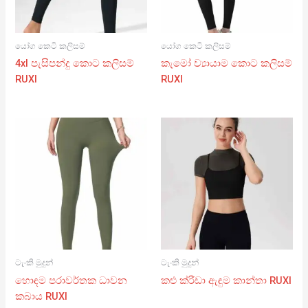
යෝග කෙටි කලිසම්
යෝග කෙටි කලිසම්
4xl පැසිපන්දු කොට කලිසම්
කැමෝ ව්‍යායාම කොට කලිසම්
RUXI
RUXI
ටැංකි මුදුන්
ටැංකි මුදුන්
හොඳම පරාවර්තක ධාවන
කළු ක්රීඩා ඇඳුම කාන්තා RUXI
කබාය RUXI