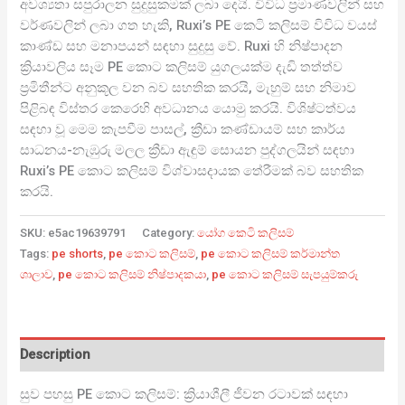
අවශ්‍යතා සපුරාලන සුදුසුකමක් ලබා දෙයි. විවිධ ප්‍රමාණවලින් සහ
වර්ණවලින් ලබා ගත හැකි, Ruxi’s PE කෙටි කලිසම් විවිධ වයස්
කාණ්ඩ සහ මනාපයන් සඳහා සුදුසු වේ. Ruxi හි නිෂ්පාදන
ක්‍රියාවලිය සෑම PE කොට කලිසම් යුගලයක්ම දැඩි තත්ත්ව
ප්‍රමිතීන්ට අනුකූල වන බව සහතික කරයි, මැහුම් සහ නිමාව
පිළිබඳ විස්තර කෙරෙහි අවධානය යොමු කරයි. විශිෂ්ටත්වය
සඳහා වූ මෙම කැපවීම පාසල්, ක්‍රීඩා කණ්ඩායම් සහ කාර්ය
සාධනය-නැඹුරු මලල ක්‍රීඩා ඇඳුම් සොයන පුද්ගලයින් සඳහා
Ruxi’s PE කොට කලිසම් විශ්වාසදායක තේරීමක් බව සහතික
කරයි.
SKU:
e5ac19639791
Category:
යෝග කෙටි කලිසම්
Tags:
pe shorts
,
pe කොට කලිසම්
,
pe කොට කලිසම් කර්මාන්ත
ශාලාව
,
pe කොට කලිසම් නිෂ්පාදකයා
,
pe කොට කලිසම් සැපයුම්කරු
Description
සුව පහසු PE කොට කලිසම්: ක්‍රියාශීලී ජීවන රටාවක් සඳහා