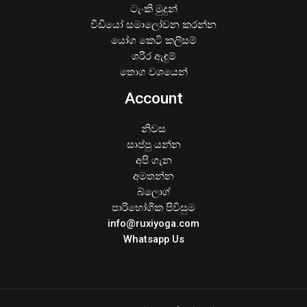
ටැංකි මුදුන්
වීඩියෝ සමාලෝචන කරන්න
යෝග කෙටි කලිසම්
ශරීර ඇඳුම්
තොග වශයෙන්
Account
නිවස
සාප්පු යන්න
අපි ගැන
අමතන්න
බ්ලොග්
පාරිභෝගික පිවිසුම
info@ruxiyoga.com
Whatsapp Us