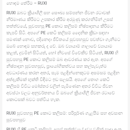
හොඳම තේරීම – RUXI
RUXI ඔබට ක්‍රියාශීලී සහ සෞඛ්‍ය සම්පන්න ජීවන රටාවක්
නිර්මාණය කිරීමට උපකාර කිරීම අරමුණු කරගනිමින් උසස්
තත්ත්වයේ, සුවපහසු PE කොට කලිසම් නිෂ්පාදනය කිරීමට
කැපවී සිටී. අපගේ PE කෙටි කලිසම් දෛනික ක්‍රීඩා සඳහා
පමණක් නොව, එදිනෙදා ජීවිතයේ සුවපහසුව පවත්වා ගැනීමට
ඔබේ හොඳම සහකරු ද වේ. ඔබ ව්‍යායාම් ශාලාවේ ව්‍යායාම
කළත්, දුවමින් සිටියත්, හෝ නිවසේ විවේකීව සිටියත්, RUXI හි
සුවපහසු PE කොට කලිසම් ඔබ ආවරණය කර ඇත. අපගේ
නිෂ්පාදන සුවපහසුව, ප්‍රායෝගිකත්වය සහ කල්පැවැත්ම
අවධාරණය කරන අතර, සෑම පළඳින්නෙකුටම අසමසම පළඳින
අත්දැකීමක් භුක්ති විඳීමට ඉඩ සලසයි. අපගේ තොග කෙටි
කලිසම් විවිධ මෝස්තර වලින් පැමිණෙන අතර විවිධ ජීවන
අවස්ථා වලට අනුවර්තනය වී ඔබගේ ක්‍රියාශීලී ජීවන රටාවේ
කොටසක් බවට පත්විය හැක.
RUXI සුවපහසු PE කොට කලිසම්: පරිපූර්ණ ගැළපීම සහ අවසාන
සුවපහසුව
RUXI හි PE කෙටි කලිසම් උසස් තත්ත්වයේ ද්‍රව්‍ය වලින් සාදා ඇත,