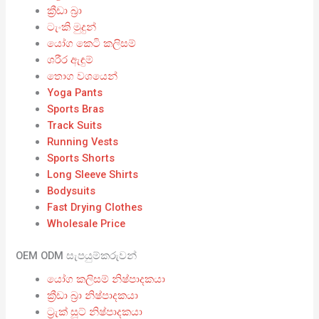
ක්‍රීඩා බ්‍රා
ටැංකි මුදුන්
යෝග කෙටි කලිසම්
ශරීර ඇඳුම්
තොග වශයෙන්
Yoga Pants
Sports Bras
Track Suits
Running Vests
Sports Shorts
Long Sleeve Shirts
Bodysuits
Fast Drying Clothes
Wholesale Price
OEM ODM සැපයුම්කරුවන්
යෝග කලිසම් නිෂ්පාදකයා
ක්‍රීඩා බ්‍රා නිෂ්පාදකයා
ට්‍රැක් සූට් නිෂ්පාදකයා