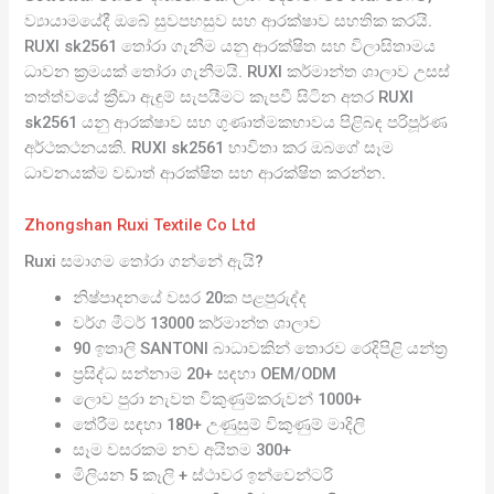
ව්‍යායාමයේදී ඔබේ සුවපහසුව සහ ආරක්ෂාව සහතික කරයි.
RUXI sk2561 තෝරා ගැනීම යනු ආරක්ෂිත සහ විලාසිතාමය
ධාවන ක්‍රමයක් තෝරා ගැනීමයි. RUXI කර්මාන්ත ශාලාව උසස්
තත්ත්වයේ ක්‍රීඩා ඇඳුම් සැපයීමට කැපවී සිටින අතර RUXI
sk2561 යනු ආරක්ෂාව සහ ගුණාත්මකභාවය පිළිබඳ පරිපූර්ණ
අර්ථකථනයකි. RUXI sk2561 භාවිතා කර ඔබගේ සෑම
ධාවනයක්ම වඩාත් ආරක්ෂිත සහ ආරක්ෂිත කරන්න.
Zhongshan Ruxi Textile Co Ltd
Ruxi සමාගම තෝරා ගන්නේ ඇයි?
නිෂ්පාදනයේ වසර 20ක පළපුරුද්ද
වර්ග මීටර් 13000 කර්මාන්ත ශාලාව
90 ඉතාලි SANTONI බාධාවකින් තොරව රෙදිපිළි යන්ත්‍ර
ප්‍රසිද්ධ සන්නාම 20+ සඳහා OEM/ODM
ලොව පුරා නැවත විකුණුම්කරුවන් 1000+
තේරීම සඳහා 180+ උණුසුම් විකුණුම් මාදිලි
සෑම වසරකම නව අයිතම 300+
මිලියන 5 කෑලි + ස්ථාවර ඉන්වෙන්ටරි