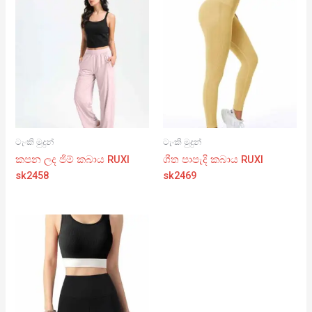
ටැංකි මුදුන්
ටැංකි මුදුන්
කපන ලද ජිම් කබාය RUXI
ශීත පාපැදි කබාය RUXI
sk2458
sk2469