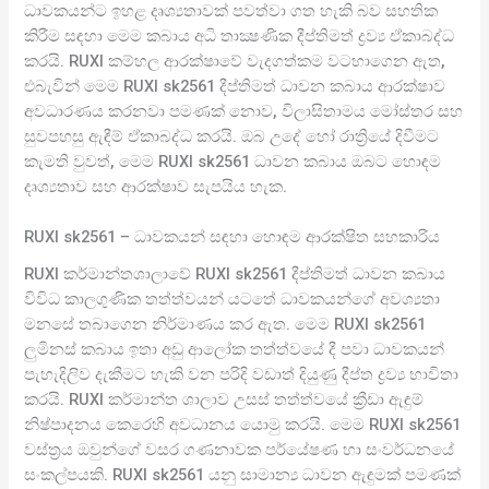
ධාවකයන්ට ඉහළ දෘශ්‍යතාවක් පවත්වා ගත හැකි බව සහතික
කිරීම සඳහා මෙම කබාය අධි තාක්‍ෂණික දීප්තිමත් ද්‍රව්‍ය ඒකාබද්ධ
කරයි. RUXI කම්හල ආරක්ෂාවේ වැදගත්කම වටහාගෙන ඇත,
එබැවින් මෙම RUXI sk2561 දීප්තිමත් ධාවන කබාය ආරක්ෂාව
අවධාරණය කරනවා පමණක් නොව, විලාසිතාමය මෝස්තර සහ
සුවපහසු ඇඳීම් ඒකාබද්ධ කරයි. ඔබ උදේ හෝ රාත්‍රියේ දිවීමට
කැමති වුවත්, මෙම RUXI sk2561 ධාවන කබාය ඔබට හොඳම
දෘශ්‍යතාව සහ ආරක්ෂාව සැපයිය හැක.
RUXI sk2561 – ධාවකයන් සඳහා හොඳම ආරක්ෂිත සහකාරිය
RUXI කර්මාන්තශාලාවේ RUXI sk2561 දීප්තිමත් ධාවන කබාය
විවිධ කාලගුණික තත්ත්වයන් යටතේ ධාවකයන්ගේ අවශ්‍යතා
මනසේ තබාගෙන නිර්මාණය කර ඇත. මෙම RUXI sk2561
ලුමිනස් කබාය ඉතා අඩු ආලෝක තත්ත්‍වයේ දී පවා ධාවකයන්
පැහැදිලිව දැකීමට හැකි වන පරිදි වඩාත් දියුණු දීප්ත ද්‍රව්‍ය භාවිතා
කරයි. RUXI කර්මාන්ත ශාලාව උසස් තත්ත්වයේ ක්‍රීඩා ඇඳුම්
නිෂ්පාදනය කෙරෙහි අවධානය යොමු කරයි. මෙම RUXI sk2561
වස්ත්‍රය ඔවුන්ගේ වසර ගණනාවක පර්යේෂණ හා සංවර්ධනයේ
සංකල්පයකි. RUXI sk2561 යනු සාමාන්‍ය ධාවන ඇඳුමක් පමණක්