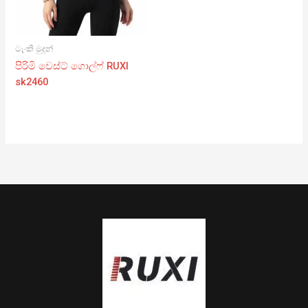
ටැංකි මුදුන්
පිරිමි වෙස්ට් ගොල්ෆ් RUXI
sk2460