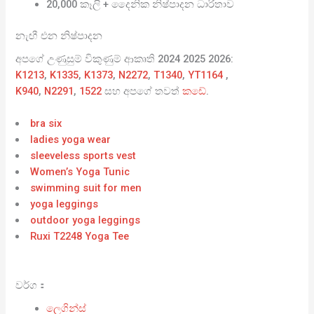
20,000 කෑලි + දෛනික නිෂ්පාදන ධාරිතාව
නැඟී එන නිෂ්පාදන
අපගේ උණුසුම් විකුණුම් ආකෘති 2024 2025 2026:
K1213
,
K1335
,
K1373
,
N2272
,
T1340
,
YT1164
,
K940
,
N2291
,
1522
සහ අපගේ තවත්
කඩේ
.
bra six
ladies yoga wear
sleeveless sports vest
Women’s Yoga Tunic
swimming suit for men
yoga leggings
outdoor yoga leggings
Ruxi T2248 Yoga Tee
වර්ග：
ලෙගින්ස්