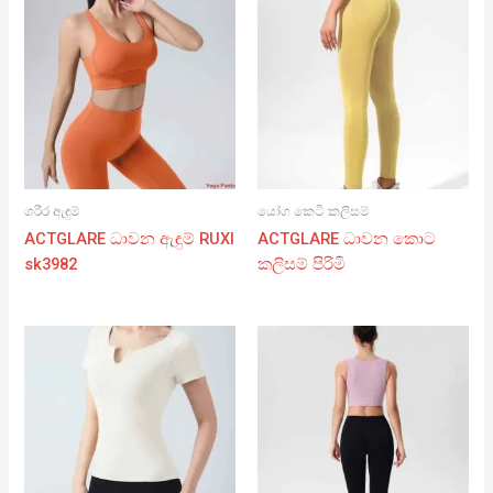
ශරීර ඇඳුම්
යෝග කෙටි කලිසම්
ACTGLARE ධාවන ඇඳුම් RUXI
ACTGLARE ධාවන කොට
sk3982
කලිසම් පිරිමි