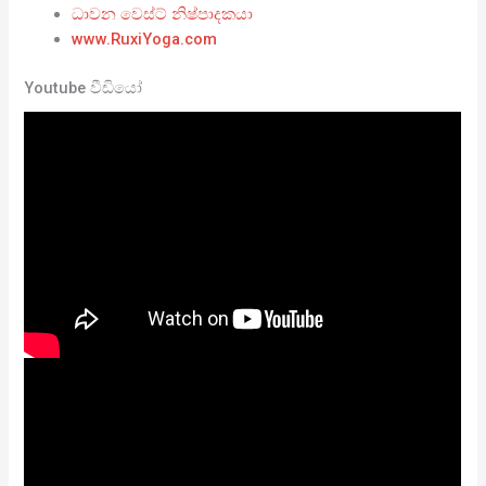
ධාවන වෙස්ට් නිෂ්පාදකයා
www.RuxiYoga.com
Youtube වීඩියෝ