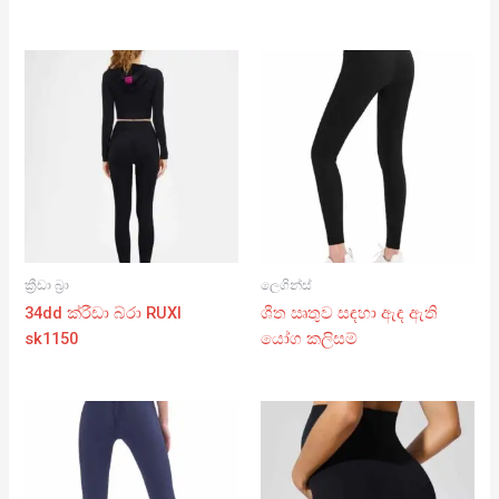
ක්‍රීඩා බ්‍රා
ලෙගින්ස්
34dd ක්රීඩා බ්රා RUXI
ශීත ඍතුව සඳහා ඇඳ ඇති
sk1150
යෝග කලිසම්