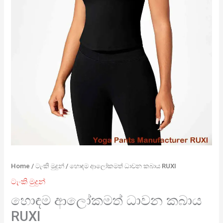
Home
/
ටැංකි මුදුන්
/ හොඳම ආලෝකමත් ධාවන කබාය RUXI
ටැංකි මුදුන්
හොඳම ආලෝකමත් ධාවන කබාය
RUXI