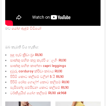
තව
යෝග ඇඳුම් වීඩියෝ
ඔබ කැමති විය හැකිය:
සුදු පෑඩ් ක්‍රීඩා බ්‍රා RUXI
සාක්කු සහිත කපු කැප්රි ෙලගිං RUXI
සාක්කු සහිත කාන්තා capri leggings
දුඹුරු corduroy ක්රීඩා කබාය RUXI
පිරිමි කොට කලිසම් වලින් 5 යි RUXI
පිරිමි රෝස ගොල්ෆ් කොට කලිසම් RUXI
පැසිපන්දු සම්පීඩන කොට කලිසම් RUXI
ටර්කියුයිස් යෝග කලිසම් RUXI sk968