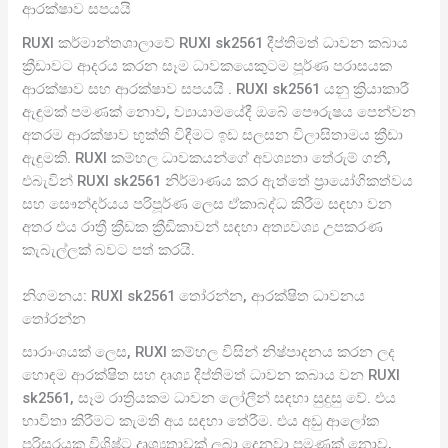
ආරක්ෂාව සපයයි
RUXI කර්මාන්තශාලාවේ RUXI sk2561 දීප්තිමත් ධාවන කබාය
ක්‍රීඩාවට ආදරය කරන සෑම ධාවකයෙකුටම පූර්ණ පරාසයක
ආරක්ෂාව සහ ආරක්ෂාව සපයයි . RUXI sk2561 යනු ක්‍රියාකාරී
ඇඳුමක් පමණක් නොව, ව්‍යායාමයේදී ඔබේ පෞරුෂය පෙන්වන
අතරම ආරක්ෂාව භුක්ති විඳීමට ඉඩ සලසන විලාසිතාමය ක්‍රීඩා
ඇඳුමකි. RUXI කම්හල ධාවකයන්ගේ අවශ්‍යතා තේරුම් ගනී,
එබැවින් RUXI sk2561 නිර්මාණය කර ඇත්තේ ප්‍රායෝගිකත්වය
සහ සෞන්දර්යය පරිපූර්ණ ලෙස ඒකාබද්ධ කිරීම සඳහා වන
අතර එය රාත්‍රී ක්‍රීඩක ක්‍රීඩිකාවන් සඳහා අත්‍යවශ්‍ය උපකරණ
කැබැල්ලක් බවට පත් කරයි.
නිගමනය: RUXI sk2561 තෝරන්න, ආරක්ෂිත ධාවනය
තෝරන්න
සාරාංශයක් ලෙස, RUXI කම්හල විසින් නිෂ්පාදනය කරන ලද
හොඳම ආරක්ෂිත සහ දෘශ්‍ය දීප්තිමත් ධාවන කබාය වන RUXI
sk2561, සෑම රාත්‍රියකම ධාවන ලෝලීන් සඳහා සුදුසු වේ. එය
භාවිතා කිරීමට කැමති අය සඳහා තේරීම. එය අඩු ආලෝක
පරිසරයක විශිෂ්ට දෘශ්‍යතාවක් ලබා දෙනවා පමණක් නොව,