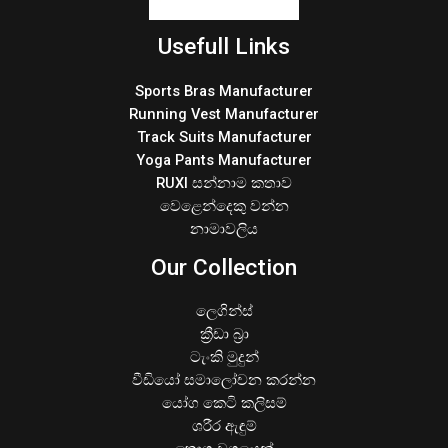
Usefull Links
Sports Bras Manufacturer
Running Vest Manufacturer
Track Suits Manufacturer
Yoga Pants Manufacturer
RUXI සන්නාම කතාව
වෙළෙන්දෙකු වන්න
නාමාවලිය
Our Collection
ලෙගින්ස්
ක්‍රීඩා බ්‍රා
ටැංකි මුදුන්
වීඩියෝ සමාලෝචන කරන්න
යෝග කෙටි කලිසම්
ශරීර ඇඳුම්