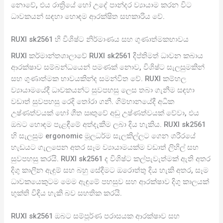
නොවේ, එය රාත්‍රියේ හෝ උදේ පාන්දර ව්‍යායාම කරන විට
ධාවකයන් සඳහා හොඳම ආරක්ෂිත සහකාරිය වේ.
RUXI sk2561 හි විශිෂ්ට නිර්මාණය සහ ගුණාත්මකභාවය
RUXI කර්මාන්තශාලාවේ RUXI sk2561 දීප්තිමත් ධාවන කබාය
ආරක්ෂාව සම්බන්ධයෙන් පමණක් නොව, විශිෂ්ට සැලසුමකින්
සහ ගුණාත්මක භාවයකින්ද සමන්විත වේ. RUXI කම්හල
ව්‍යායාමයේදී ධාවකයන්ට සුවපහසු ලෙස තබා ගැනීම සඳහා
වඩාත් සුවපහසු රෙදි තෝරා ගනී. ගිම්හානයේදී අධික
උෂ්ණත්වයක් හෝ ශීත ඍතුවේ අඩු උෂ්ණත්වයක් වේවා, එය
ඔබට හොඳම පැළඳීමේ අත්දැකීම ලබා දිය හැකිය. RUXI sk2561
හි සැලසුම ergonomic මූලධර්ම සැලකිල්ලට ගෙන ශරීරයේ
හැඩයට ගැලපෙන අතර සෑම ව්‍යායාමයක්ම වඩාත් ලිහිල් සහ
සුවපහසු කරයි. RUXI sk2561 ද විශිෂ්ට කල්පැවැත්මක් ඇති අතර
දිගු කාලීන ඇඳුම් සහ බහු සේදීමට ඔරොත්තු දිය හැකි අතර, සෑම
ධාවකයෙකුටම මෙම ඇඳුමේ පහසුව සහ ආරක්ෂාව දිගු කාලයක්
භුක්ති විඳිය හැකි බව සහතික කරයි.
RUXI sk2561 ඔබට සම්පූර්ණ පරාසයක ආරක්ෂාව සහ