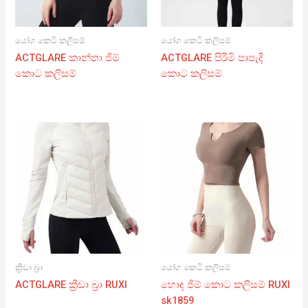
යෝග කෙටි කලිසම්
යෝග කෙටි කලිසම්
ACTGLARE කාන්තා ජිම්
ACTGLARE පිරිමි පාපැදි
කොට කලිසම්
කොට කලිසම්
ක්‍රීඩා බ්‍රා
යෝග කෙටි කලිසම්
ACTGLARE ක්‍රීඩා බ්‍රා RUXI
හොඳ ජිම් කොට කලිසම් RUXI
sk1859