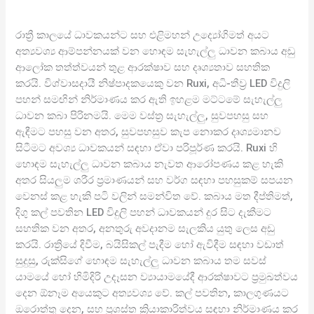
රාත්‍රී කාලයේ ධාවකයන්ට සහ එළිමහන් උද්‍යෝගිමත් අයට
අත්‍යවශ්‍ය ආම්පන්නයක් වන හොඳම සැහැල්ලු ධාවන කබාය අඩු
ආලෝක තත්ත්වයන් තුළ ආරක්ෂාව සහ දෘශ්‍යතාව සහතික
කරයි. විශ්වාසදායී නිෂ්පාදකයෙකු වන Ruxi, අධි-තීව්‍ර LED විදුලි
පහන් සමඟින් නිර්මාණය කර ඇති ඉහළම මට්ටමේ සැහැල්ලු
ධාවන කබා පිරිනමයි. මෙම වස්ත්‍ර සැහැල්ලු, සුවපහසු සහ
ඇඳීමට පහසු වන අතර, සුවපහසුව කැප නොකර දෘශ්‍යමානව
සිටීමට අවශ්‍ය ධාවකයන් සඳහා ඒවා පරිපූර්ණ කරයි. Ruxi හි
හොඳම සැහැල්ලු ධාවන කබාය නැවත ආරෝපණය කළ හැකි
අතර සියලුම ශරීර ප්‍රමාණයන් සහ වර්ග සඳහා පහසුකම් සපයන
වෙනස් කළ හැකි පටි වලින් සමන්විත වේ. කබාය මත දීප්තිමත්,
දිගු කල් පවතින LED විදුලි පහන් ධාවකයන් දුර සිට දැකීමට
සහතික වන අතර, අනතුරු අවදානම සැලකිය යුතු ලෙස අඩු
කරයි. රාත්‍රියේ දිවීම, බයිසිකල් පැදීම හෝ ඇවිදීම සඳහා වඩාත්
සුදුසු, රුක්සිගේ හොඳම සැහැල්ලු ධාවන කබාය තම සවස්
යාමයේ හෝ හිමිදිරි උදෑසන ව්‍යායාමයේදී ආරක්ෂාවට ප්‍රමුඛත්වය
දෙන ඕනෑම අයෙකුට අත්‍යවශ්‍ය වේ. කල් පවතින, කාලගුණයට
ඔරොත්තු දෙන, සහ ප්‍රශස්ත ක්‍රියාකාරිත්වය සඳහා නිර්මාණය කර