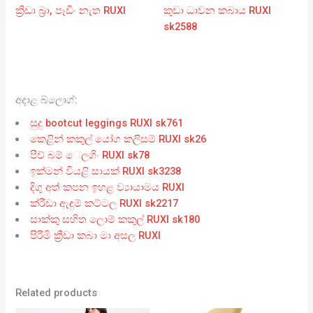
ක්‍රීඩා බ්‍රා, පෑඩිං නැත RUXI
කුඩා ධාවන කබාය RUXI
sk2588
අදාළ බ්ලොග්:
සුදු bootcut leggings RUXI sk761
කෙළින් කකුල් යෝග කලිසම් RUXI sk26
පීච් බම් ෙලගිං RUXI sk78
ඉක්මන් වියළි සායක් RUXI sk3238
දිගු අත් කපන ඉහළ ව්‍යායාමය RUXI
ක්රීඩා ඇඳුම් කට්ටල RUXI sk2217
සාක්කු සහිත ලොම් කකුල් RUXI sk180
පිරිමි ක්‍රීඩා කබා මා අසල RUXI
Related products