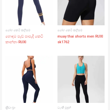
යෝග කෙටි කලිසම්
යෝග කෙටි කලිසම්
හොඳම පෑඩ් පාපැදි කෙටි
muay thai shorts men RUXI
කාන්තා RUXI
sk1762
ක්‍රීඩා බ්‍රා
ටැංකි මුදුන්