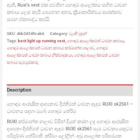
ඇති, Ruxi’s vest එක පවතින හොඳම ආලෝකය සහිත ධාවන
කබාය ලෙස කැපී පෙනෙන අතර, ක්‍රියාකාරීත්වය ආරක්ෂාව
සමඟ ඒකාබද්ධ කරයි.
SKU:
46b2d349cab6
Category:
ටැංකි මුදුන්
Tags:
best light up running vest
,
හොඳම ආලෝකමත් ධාවන කබාය
,
හොඳම ආලෝකමත් ධාවන කබාය කර්මාන්ත ශාලාව
,
හොඳම
ආලෝකමත් ධාවන කබාය නිෂ්පාදකයා
,
හොඳම ආලෝකමත් ධාවන
කබාය සැපයුම්කරු
Description
හොඳම ආරක්‍ෂිත දෘශ්‍යතාව දීප්තිමත් ධාවන ඇඳුම RUXI sk2561 –
ධාවනය සඳහා ඔබේ හොඳම තේරීම
RUXI කර්මාන්ත ශාලාව විසින් දියත් කරන ලද හොඳම ආරක්‍ෂිත
දෘශ්‍යතා දීප්තිමත් ධාවන ඇඳුම RUXI sk2561 සෑම ධාවකයෙකුටම
පරිපූර්ණ තේරීමකි. ක්රීඩා ලෝලීන්. අඩු ආලෝක පරිසරයක