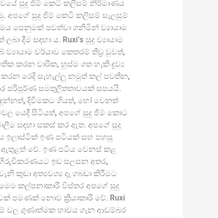
යේ සුදු ජිම් කෙටි කලිසම් නිර්මාණය
 අපගේ සුදු ජිම් කෙටි කලිසම් සැලසුම්
මය පෙනුමක් පවත්වා ගනිමින් ව්‍යායාම
 ලබා දීම සඳහා ය. Ruxi’s සුදු ව්‍යායාම
‍යායාම චර්යාව කෙතරම් තීව්‍ර වුවත්,
ික කරන වාරික, හුස්ම ගත හැකි ද්‍රව්‍ය
 කරන රෙදි සැහැල්ලු නමුත් කල් පවතින,
තර පරිපූර්ණ සමතුලිතතාවයක් සපයයි.
දුන්නත්, දිවීමකට ගියත්, හෝ වෙනත්
්වල යෙදී සිටියත්, අපගේ සුදු ජිම් කොට
රාලීම සඳහා සකස් කර ඇත. අපගේ සුදු
ණය ඉලාස්ටික් ඉණ පටියක් සහ පහසු
අංග ඇතුළත් වේ. ඉණ පටිය වෙනස් කළ
 අභිරුචිකරණයට ඉඩ සලසන අතර,
ැනි කුඩා අත්‍යවශ්‍ය දෑ ගබඩා කිරීමට
 මෙම කල්පනාකාරී විස්තර අපගේ සුදු
ාවක් පමණක් නොව ක්‍රියාකාරී වේ. Ruxi
සම් වල ගුණාත්මක භාවය ගැන ආඩම්බර