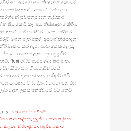
සවිස්තරාත්මකව සහ නිරවද්‍යතාවයෙන්
බව සහතික කරයි. අපගේ නිෂ්පාදන
මු කරන්නේ සුවපහසු සහ හැඩකාර
න ජිම් කෙටි කලිසම් නිෂ්පාදනය කිරීම
සම් නිතර භාවිතා කිරීමට සහ සේදීමට
 තේරුම් ගෙන ඇති අතර, අපගේ නිෂ්පාදන
ා නිර්මාණය කර ඇත. සාරාංශයක් ලෙස,
ත්ම යන දෙකම ලබා දෙන සුදු ජිම්
නම්, Ruxi ඔබව ආවරණය කර ඇත.
් විලාසිතා සහ ක්‍රියාකාරීත්වයේ
්‍යායාම ක්‍රමයක් සඳහා පරිපූර්ණයි.
ාර්ය සාධනය වැඩි දියුණු කරන සහ එය
් ලබා දෙන උසස් තත්ත්වයේ ජිම් කෙටි
gory:
යෝග කෙටි කලිසම්
ු ජිම් කොට කලිසම්
,
සුදු ජිම් කොට කලිසම්
ොට කලිසම් නිෂ්පාදකයා
,
සුදු ජිම් කොට