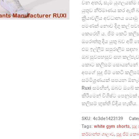
වන අතර, සෑම යුගලයක්ම 
යුතුව නිර්මාණය කර ඇති 
ක්‍රියාවලිය අවධානය යො
පමණක් නොව දිගු කල් පවති
කෙරෙහි ය. ජිම් කෙටි කලි
ඔරොත්තු දිය යුතු බව අපි
එම ඉල්ලීම් සපුරාලීම සඳහ
ඔබ සුවපහසුව සහ කල්පැවැ
කොට කලිසම් සොයන්නේ 
අපගේ සුදු ජිම් කෙටි කලිසම
සම්මිශ්‍රණයක් සපයන ඕනෑම ව
Ruxi සමඟින්, ඔබට ඔබේ ක
කිරීමෙන් විශිෂ්ට පෙනුමක
කලිසම් භුක්ති විඳිය හැකිය.
SKU:
4c3de1423139
Cate
Tags:
white gym shorts
,
සුද
කර්මාන්ත ශාලාව
,
සුදු ජිම් ක