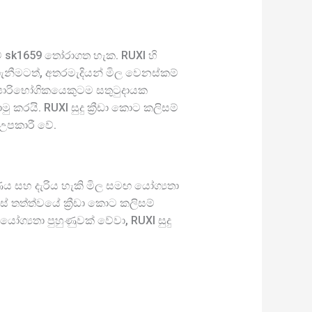
සම් sk1659 තෝරාගත හැක. RUXI හි
 ගැනීමටත්, අතරමැදියන් මිල වෙනස්කම්
 පාරිභෝගිකයෙකුටම සතුටුදායක
රයි. RUXI සුදු ක්‍රීඩා කොට කලිසම්
 උපකාරී වේ.
ෂණය සහ දැරිය හැකි මිල සමඟ යෝග්‍යතා
 තත්ත්වයේ ක්‍රීඩා කොට කලිසම්
ග්‍යතා පුහුණුවක් වේවා, RUXI සුදු