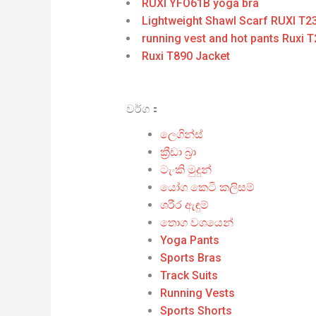
RUXI YFO61B yoga bra
Lightweight Shawl Scarf RUXI T2
running vest and hot pants Ruxi 
Ruxi T890 Jacket
වර්ග：
ලෙගින්ස්
ක්‍රීඩා බ්‍රා
ටැංකි මුදුන්
යෝග කෙටි කලිසම්
ශරීර ඇඳුම්
තොග වශයෙන්
Yoga Pants
Sports Bras
Track Suits
Running Vests
Sports Shorts