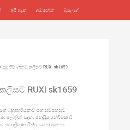
්
අපි ගැන
අමතන්න
බ්ලොග්
/ සුදු ජිම් කොට කලිසම් RUXI sk1659
 කලිසම් RUXI sk1659
වුන්ගේ බහුකාර්යතාව සහ සුවපහසුව
 ලෝලීන් සඳහා ජනප්‍රිය තේරීමක් වී
ිතාව සහ ක්‍රියාකාරීත්වය යන දෙකම