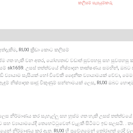
කලිසම් සැපයුම්කරු
ත්දැකීම, RUXI ක්‍රීඩා කොට කලිසම්
 හුස්ම ගත හැකි වන අතර, යෝග්‍යතාව වඩාත් සුවපහසු සහ සුවපහසු 
ලිසම් sk1659. උසස් තත්ත්වයේ නිෂ්පාදන තාක්ෂණය සමඟින්, ඔබට 
ඩි ව්‍යායාම සැසියක් හෝ විවේකී දෛනික ව්‍යායාමයක් වේවා, මෙම 
ඇඳුම් නිෂ්පාදක සෘජු විකුණුම් සන්නාමයක් ලෙස, RUXI ඔබට හොඳ
ෂ්ට ලෙස නිර්මාණය කර සැහැල්ලු සහ හුස්ම ගත හැකි උසස් තත්ත්වයේ ර
සිටීමට සහ ව්‍යායාමයේදී තෙහෙට්ටුවෙන් වැළකී සිටීමට ඉඩ සලසයි. 
යෙන් නිර්මාණය කර ඇත. RUXI හි ප්‍රවේශමෙන් තෝරාගත් රෙදි ව