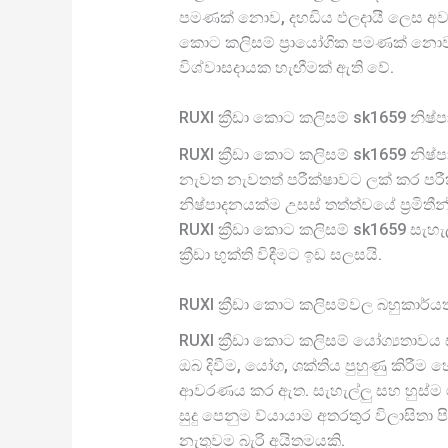
පමණක් නොව, දහඩිය ඵලදායී ලෙස අවශෝ
කොට කලිසම් ප්‍රායෝගික පමණක් නොව
විශ්වාසදායක හැඟීමක් ඇති වේ.
RUXI ක්‍රීඩා කොට කලිසම් sk1659 නිෂ්පා
RUXI ක්‍රීඩා කොට කලිසම් sk1659 නිෂ්
නැවත නැවතත් පරීක්ෂාවට ලක් කර පරීක
නිෂ්පාදනයක්ම උසස් තත්ත්වයේ ප්‍රමි
RUXI ක්‍රීඩා කොට කලිසම් sk1659 සැහැ
ක්‍රීඩා භුක්ති විඳීමට ඉඩ සලසයි.
RUXI ක්‍රීඩා කොට කලිසම්වල බහුකාර්ය
RUXI ක්‍රීඩා කොට කලිසම් යෝග්‍යතාවය 
ඔබ දිවීම, යෝග, ශක්තිය පුහුණු කිරීම හ
ආවරණය කර ඇත. සැහැල්ලු සහ හුස්ම 
සුදු පෙනුම ව්යායාම අතරතුර විලාසිතා 
නැතුවම බැරි අයිතමයකි.