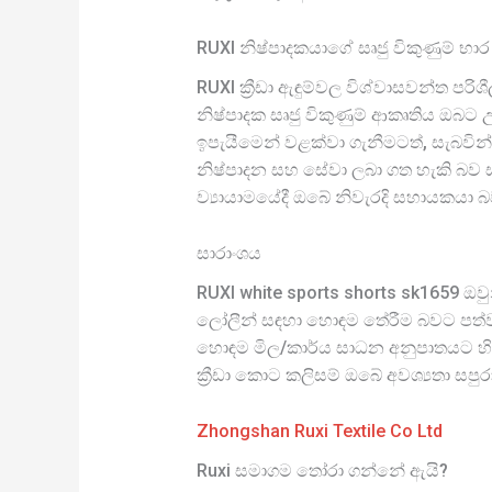
RUXI නිෂ්පාදකයාගේ සෘජු විකුණුම් භ
RUXI ක්‍රීඩා ඇඳුම්වල විශ්වාසවන්ත ප
නිෂ්පාදක සෘජු විකුණුම් ආකෘතිය ඔබට 
ඉපැයීමෙන් වළක්වා ගැනීමටත්, සැබවි
නිෂ්පාදන සහ සේවා ලබා ගත හැකි බව ස
ව්‍යායාමයේදී ඔබේ නිවැරදි සහායකයා 
සාරාංශය
RUXI white sports shorts sk1659 ඔවු
ලෝලීන් සඳහා හොඳම තේරීම බවට පත්ව 
හොඳම මිල/කාර්ය සාධන අනුපාතයට හිමි 
ක්‍රීඩා කොට කලිසම් ඔබේ අවශ්‍යතා ස
Zhongshan Ruxi Textile Co Ltd
Ruxi සමාගම තෝරා ගන්නේ ඇයි?