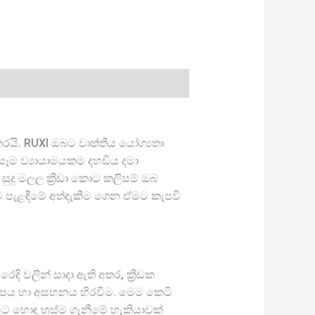
කරයි. RUXI ඔබට වෘත්තීය යෝග්‍යතා
සෑම ව්‍යායාමයකම දහඩිය දමා
සුදු මලල ක්‍රීඩා කොට කලිසම් ඔබ
ම පැළඳීමේ අත්දැකීම ගෙන ඒමට කැපවී
ෙදි වලින් සාදා ඇති අතර, ක්‍රීඩක
. තාපය හා අසහනය හිරවීම. මෙම කෙටි
ලට හොඳ හුස්ම ගැනීමේ හැකියාවක්