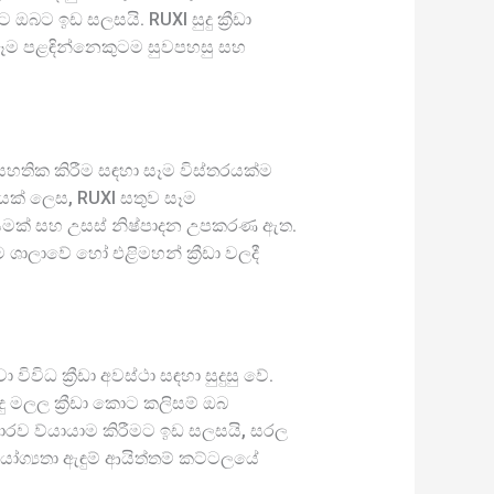
 ඉඩ සලසයි. RUXI සුදු ක්‍රීඩා
සෑම පළඳින්නෙකුටම සුවපහසු සහ
ව සහතික කිරීම සඳහා සෑම විස්තරයක්ම
මයක් ලෙස, RUXI සතුව සෑම
ඩායමක් සහ උසස් නිෂ්පාදන උපකරණ ඇත.
ම ශාලාවේ හෝ එළිමහන් ක්‍රීඩා වලදී
ිධ ක්‍රීඩා අවස්ථා සඳහා සුදුසු වේ.
ුදු මලල ක්‍රීඩා කොට කලිසම් ඔබ
රව ව්යායාම කිරීමට ඉඩ සලසයි, සරල
 යෝග්‍යතා ඇඳුම් ආයිත්තම් කට්ටලයේ