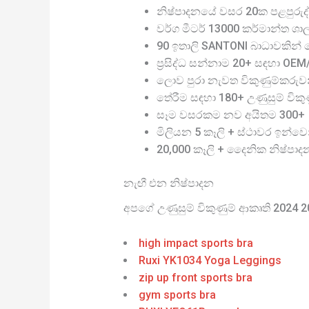
නිෂ්පාදනයේ වසර 20ක පළපුරුද්
වර්ග මීටර් 13000 කර්මාන්ත ශා
90 ඉතාලි SANTONI බාධාවකින් තො
ප්‍රසිද්ධ සන්නාම 20+ සඳහා OE
ලොව පුරා නැවත විකුණුම්කරුව
තේරීම සඳහා 180+ උණුසුම් විකුණු
සෑම වසරකම නව අයිතම 300+
මිලියන 5 කෑලි + ස්ථාවර ඉන්වෙ
20,000 කෑලි + දෛනික නිෂ්පාද
නැඟී එන නිෂ්පාදන
අපගේ උණුසුම් විකුණුම් ආකෘති 2024 
high impact sports bra
Ruxi YK1034 Yoga Leggings
zip up front sports bra
gym sports bra