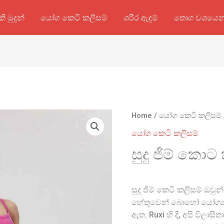
කි මුදුන්
යෝග කෙටි කලිසම්
ශරීර ඇඳුම්
තොග වශයෙන
Home
/
යෝග කෙටි කලිසම්
යෝග කෙටි කලිසම්
සුදු ජිම් කොට
සුදු ජිම් කෙටි කලිසම් ඔ
හේතුවෙන් බොහෝ යෝග්‍යතා
ඇත. Ruxi හි දී, අපි විලාස