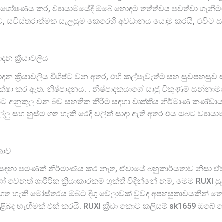
ෂණය කර, ව්‍යායාමයේදී ඔබේ හොඳම තත්ත්වය පවත්වා ගැනීමට ඔබට
, සවිස්තරාත්මක සැලසුම කෙරෙහි අවධානය යොමු කරයි, එවිට 
දන ක්‍රියාවලිය
පාදන ක්‍රියාවලිය විශිෂ්ට වන අතර, එහි කල්පැවැත්ම සහ සුවපහසු
්ෂා කර ඇත. නිෂ්පාදනය. . නිෂ්පාදකයාගේ සෘජු විකුණුම් සන්නා
තීන්ට අනුකූල වන බව සහතික කිරීම සඳහා වෘත්තීය නිර්මාණ කණ්
ල්ලු සහ හුස්ම ගත හැකි රෙදි වලින් සාදා ඇති අතර එය ඔබට ව්‍යායා
තාව
සඳහා පමණක් නිර්මාණය කර නැත, ඒවායේ බහුකාර්යතාව නිසා ඒවා විව
ෝ වෙනත් ශාරීරික ක්‍රියාකාරකම් භුක්ති විඳින්නේ නම්, මෙම RUXI ස
ගත හැකි මෝස්තරය ඔබට දිගු වේලාවක් වුවද අපහසුතාවයකින් තො
පිළිබඳ හැඟීමක් එක් කරයි. RUXI ක්‍රීඩා කොට කලිසම් sk1659 ඔබේ