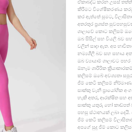
ඒකාබද්ධ කරන උසස් තත්ත්ව
කිරීමට විශේෂීකරණය කරමු.
කර ඇත්තේ සුමට, විලාසිතා
අතරතුර ප්‍රශස්ත සුවපහසුවක්
ශාලාවේ කොට කලිසම් ඔබේ ව්
ඔබ සිසිල් සහ වියලි බව සහත
වලින් සාදා ඇත. අප භාවිතා
නම්‍යශීලී බව සහ සහාය අ
ඔබ ව්‍යායාම් ශාලාවට පහර 
ඕනෑම ශාරීරික ක්‍රියාකාරකම
කලිසම් ඔබේ අවශ්‍යතා සපු
ජිම් කෙටි කලිසම් නිර්මා
සාක්කු වැනි ප්‍රායෝගික 
හැකි අතර, ආරක්ෂිත සහ
සාක්කු යතුරු හෝ කාඩ්පත් ව
පහසු ස්ථානයක් ලබා දෙයි.
ජිම් කෙටි කලිසම් විලාසිත
අපගේ සුදු ජිම් කොට කලි