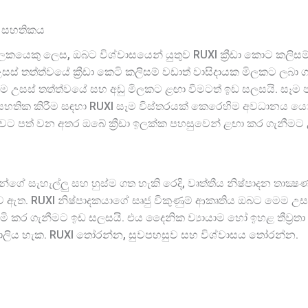
ාර සහතිකය
රිශීලකයෙකු ලෙස, ඔබට විශ්වාසයෙන් යුතුව RUXI ක්‍රීඩා කොට කලි
උසස් තත්ත්වයේ ක්‍රීඩා කෙටි කලිසම් වඩාත් වාසිදායක මිලකට ලබා
න්ම උසස් තත්ත්වයේ සහ අඩු මිලකට ළඟා වීමටත් ඉඩ සලසයි. සෑම
හතික කිරීම සඳහා RUXI සෑම විස්තරයක් කෙරෙහිම අවධානය යොමු ක
බවට පත් වන අතර ඔබේ ක්‍රීඩා ඉලක්ක පහසුවෙන් ළඟා කර ගැනීමට
න්ගේ සැහැල්ලු සහ හුස්ම ගත හැකි රෙදි, වෘත්තීය නිෂ්පාදන තාක්‍
ඇත. RUXI නිෂ්පාදකයාගේ සෘජු විකුණුම් ආකෘතිය ඔබට මෙම උසස්
කර ගැනීමට ඉඩ සලසයි. එය දෛනික ව්‍යායාම හෝ ඉහළ තීව්‍රතා යෝ
පුරාලිය හැක. RUXI තෝරන්න, සුවපහසුව සහ විශ්වාසය තෝරන්න.