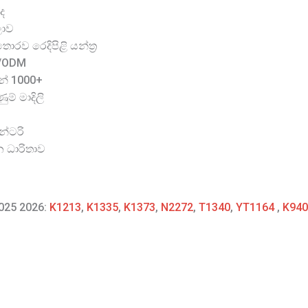
ද
ලාව
රව රෙදිපිළි යන්ත්‍ර
M/ODM
න් 1000+
ම් මාදිලි
න්ටරි
න ධාරිතාව
2025 2026:
K1213
,
K1335
,
K1373
,
N2272
,
T1340
,
YT1164
,
K940