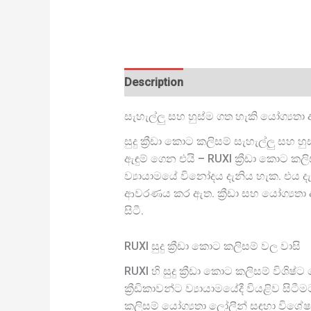
Description
සැහැල්ලු සහ හුස්ම ගත හැකි යෝග්‍යතා අ
සුදු ක්‍රීඩා කොට කලිසම් සැහැල්ලු සහ
ඇඳුම් ගෙන එයි – RUXI ක්‍රීඩා කොට ක
ව්‍යායාමයේ විනෝදය දැනිය හැක. එය දැ
ආවරණය කර ඇත. ක්‍රීඩා සහ යෝග්‍යතා 
සිටී.
RUXI සුදු ක්‍රීඩා කොට කලිසම් වල වාසි
RUXI හි සුදු ක්‍රීඩා කොට කලිසම් විශි
ක්‍රීඩිකාවන්ට ව්‍යායාමයේදී වියළිව 
කලිසම් යෝග්‍යතා ලෝලීන් සඳහා විශේෂ