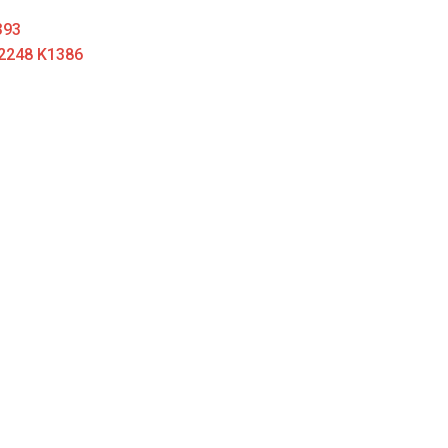
393
T2248 K1386