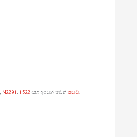
,
N2291
,
1522
සහ අපගේ තවත්
කඩේ
.