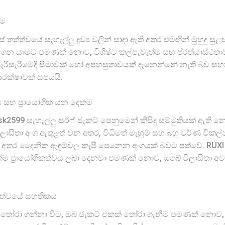
ීම
් තත්ත්වයේ සැහැල්ලු ද්‍රව්‍ය වලින් සාදා ඇති අතර එමඟින් මුහුදු
් ගෙන යාමට පමණක් නොව, විශිෂ්ට කල්පැවැත්ම සහ ප්රත්යාස්ථ
ැරිසැරීමේදී සීමාවක් හෝ අපහසුතාවයක් දැනෙන්නේ නැති බව සහ
ආරක්ෂාවක් සපයයි.
මය සහ ප්‍රායෝගික යන දෙකම
I sk2599 සැහැල්ලු සර්ෆ් ජැකට් පෙනුමෙන් කිසිදු සම්මුතියක් ඇති
ලාසිතා අංග ඇතුළත් වන අතර, විධිමත් මැහුම් සහ බහු වර්ණ විකල්ප
 අතර දෛනික ඇඳුම්වල කැපී පෙනෙන අංගයක් බවට පත්වේ. RUXI
යක්ම ප්‍රායෝගිකත්වය ලබා දෙනවා පමණක් නොව, ඔබේ විලාසිතා අවශ
තත්ත්වයේ සහතිකය
ට් තෝරා ගන්නා විට, ඔබ ජැකට් එකක් තෝරා ගැනීම පමණක් නොව, 