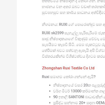
තත්ත්වයේ නිෂ්පාදන ද තෝරා ගනී. නිෂ
භාජනය වන අතර ඔබට වඩාත් තරඟකාර
සුවපහසුව සහ කාර්ය සාධනය අත්විඳීමට 
නිගමනය: RUXI ගේ පොරොන්දුව සහ
RUXI sk2599 සැහැල්ලු සැරිසැරීමේ ජැ
සෘජු නිෂ්පාදකයාගේ විකුණුම් වේවා
සැපයීමට කැපවී සිටී. මෙම ජැකට්ටුව
තේරීමක් බවට පත්වනු ඇතැයි අපි විශ්
විස්තරයකින්ම විශිෂ්ටත්වය දිගටම ක
Zhongshan Ruxi Textile Co Ltd
Ruxi සමාගම තෝරා ගන්නේ ඇයි?
නිෂ්පාදනයේ වසර 20ක පළපුරුද්
වර්ග මීටර් 13000 කර්මාන්ත ශා
90 ඉතාලි SANTONI බාධාවකින් තො
ප්‍රසිද්ධ සන්නාම 20+ සඳහා OE