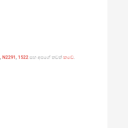
,
N2291
,
1522
සහ අපගේ තවත්
කඩේ
.