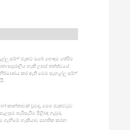
ැල්ලු සර්ෆ් ජැකට් ඔබේ හොඳම තේරීම
යතා සපුරාලිය හැකි උසස් තත්ත්වයේ
ට නිර්මාණය කර ඇති මෙම සැහැල්ලු සර්ෆ්
ි.
ු හෝ කාන්තාවක් වුවද, මෙම ජැකට්ටුව
ැලසුම සැරිසැරීම පිළිබඳ ගැඹුරු
ස්ම ගැනීමේ හැකියාව සහතික කරන