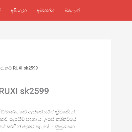
්
අපි ගැන
අමතන්න
බ්ලොග්
් ජැකට් RUXI sk2599
 RUXI sk2599
 නිර්මාණය කර ඇත්තේ සර්ෆ් ක්‍රීඩකයින්
ෂාව සැපයීම සඳහා ය. උසස් තත්ත්වයේ
ක්සිගේ සර්ෆින් ජැකට් ජලයේ උණුසුම සහ