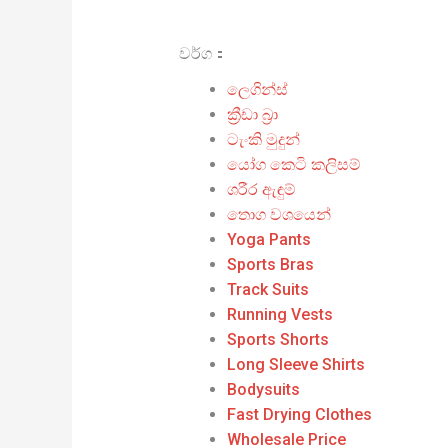
වර්ග：
ලෙගින්ස්
ක්‍රීඩා බ්‍රා
ටැංකි මුදුන්
යෝග කෙටි කලිසම්
ශරීර ඇඳුම්
තොග වශයෙන්
Yoga Pants
Sports Bras
Track Suits
Running Vests
Sports Shorts
Long Sleeve Shirts
Bodysuits
Fast Drying Clothes
Wholesale Price