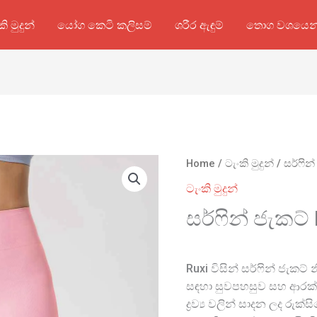
කි මුදුන්
යෝග කෙටි කලිසම්
ශරීර ඇඳුම්
තොග වශයෙන
Home
/
ටැංකි මුදුන්
/ සර්ෆින
ටැංකි මුදුන්
සර්ෆින් ජැකට්
Ruxi විසින් සර්ෆින් ජැකට්
සඳහා සුවපහසුව සහ ආරක්
ද්‍රව්‍ය වලින් සාදන ලද රු