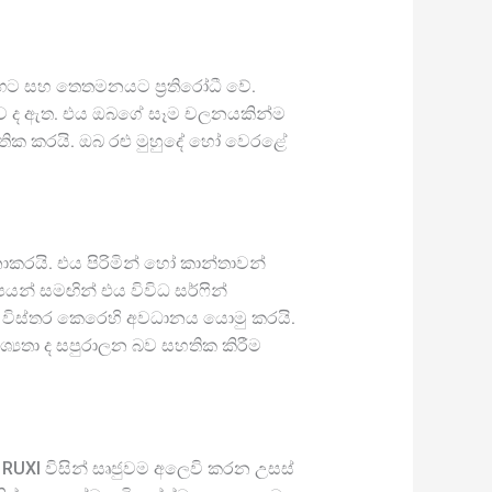
 සුළඟට සහ තෙතමනයට ප්‍රතිරෝධී වේ.
තාව ද ඇත. එය ඔබගේ සෑම චලනයකින්ම
තික කරයි. ඔබ රළු මුහුදේ හෝ වෙරළේ
 නොකරයි. එය පිරිමින් හෝ කාන්තාවන්
යන් සමඟින් එය විවිධ සර්ෆින්
 විස්තර කෙරෙහි අවධානය යොමු කරයි.
්‍යතා ද සපුරාලන බව සහතික කිරීම
RUXI විසින් සෘජුවම අලෙවි කරන උසස්