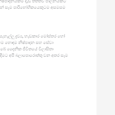
 නිෂ්පාදනයක්ම දැඩි තත්ත්ව පාලනයකට
්නේ සෑම පාරිභෝගිකයෙකුටම අසමසම
හැල්ලු ද්‍රව්‍ය, හැඩකාර මෝස්තර හෝ
ුටම හොඳම නිෂ්පාදන සහ සේවා
ඔබේ දෛනික ජීවිතයේ විලාසිතා
ා දීමට අපි බලාපොරොත්තු වන අතර සෑම