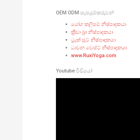
OEM ODM සැපයුම්කරුවන්
යෝග කලිසම් නිෂ්පාදකයා
ක්‍රීඩා බ්‍රා නිෂ්පාදකයා
ට්‍රැක් සූට් නිෂ්පාදකයා
ධාවන වෙස්ට් නිෂ්පාදකයා
www.RuxiYoga.com
Youtube වීඩියෝ