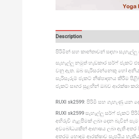
Description
පිරිමින් සහ කාන්තාවන් සඳහා සැහැල්ලු
සැහැල්ලු නමුත් හැඩකාර සර්ෆ් ජැකට්
වනු ඇත. ඔබ සැරිසරන්නෙකු හෝ අනියම් 
සැරිසැරුම් ජැකට් නිෂ්පාදනය කිරීම පිළ
ජැකට් සාගර සුළඟින් ඔබව ආරක්ෂා කර
RUXI sk2599: පිරිමි සහ ගැහැණු යන ද
RUXI sk2599 සැහැල්ලු සර්ෆ් ජැකට් පි
අභිරුචි ගැළපීමක් ලබා දෙන බැවින් සෑම 
අවබෝධයකින් ආභාෂය ලබා ඇති අතර විව
අතරම හොඳම ආරක්ෂාව සැපයිය හැකිය