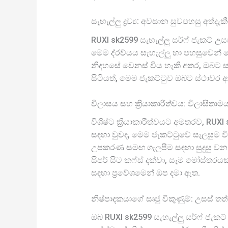
සැහැල්ලු ද්‍රව්‍ය: අවසාන සුවපහසු අත්දැක
RUXI sk2599 සැහැල්ලු සර්ෆ් ජැකට් උසස
මෙම ද්රව්යය සැහැල්ලු හා පහසුවෙන
නිදහසේ වෙනස් විය හැකි අතර, ඔබට ස
සිටියත්, මෙම ජැකට්ටුව ඔබට ස්ථාවර 
විලාසය සහ ක්‍රියාකාරිත්වය: විලාසිතා
විශිෂ්ට ක්‍රියාකාරීත්වයට අමතරව, RUX
සඳහා වුවද, මෙම ජැකට්ටුවේ සැලසුම වි
උපකරණ සමඟ ගැලපීම සඳහා සුදුසු වන
සිපර් සිට කෆ්ස් දක්වා, සෑම මෝස්තර
සඳහා ප්‍රවේශමෙන් ඔප දමා ඇත.
නිෂ්පාදකයාගේ සෘජු විකුණුම්: උසස් 
ඔබ RUXI sk2599 සැහැල්ලු සර්ෆ් ජැක