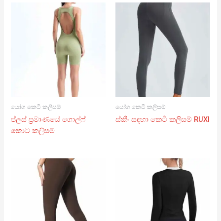
යෝග කෙටි කලිසම්
යෝග කෙටි කලිසම්
ප්ලස් ප්‍රමාණයේ ගොල්ෆ්
ස්කීං සඳහා කෙටි කලිසම් RUXI
කොට කලිසම්