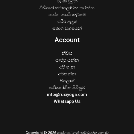
ටැංකි මුදුන්
වීඩියෝ සමාලෝචන කරන්න
යෝග කෙටි කලිසම්
ශරීර ඇඳුම්
තොග වශයෙන්
Account
නිවස
සාප්පු යන්න
අපි ගැන
අමතන්න
බ්ලොග්
පාරිභෝගික පිවිසුම
info@ruxiyoga.com
Whatsapp Us
Copyright © 2026 යෝග ෙලගිං කර්මාන්ත ශාලාව