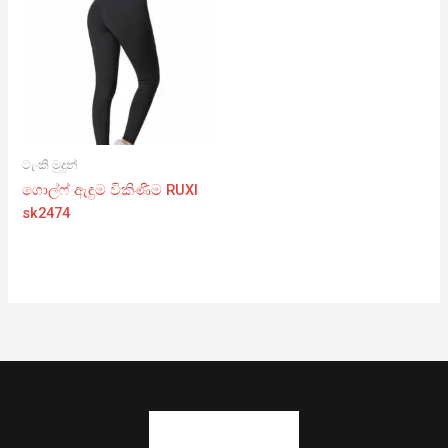
ටැංකි මුදුන්
ගොල්ෆ් ඇඳුම විකිණීම RUXI
sk2474