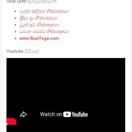
OEM ODM සැපයුම්කරුවන්
යෝග කලිසම් නිෂ්පාදකයා
ක්‍රීඩා බ්‍රා නිෂ්පාදකයා
ට්‍රැක් සූට් නිෂ්පාදකයා
ධාවන වෙස්ට් නිෂ්පාදකයා
www.RuxiYoga.com
Youtube වීඩියෝ