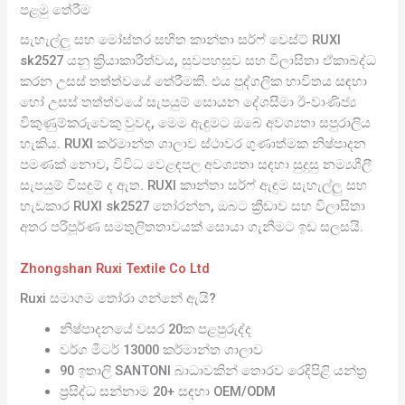
පළමු තේරීම
සැහැල්ලු සහ මෝස්තර සහිත කාන්තා සර්ෆ් වෙස්ට් RUXI
sk2527 යනු ක්‍රියාකාරීත්වය, සුවපහසුව සහ විලාසිතා ඒකාබද්ධ
කරන උසස් තත්ත්වයේ තේරීමකි. එය පුද්ගලික භාවිතය සඳහා
හෝ උසස් තත්ත්වයේ සැපයුම් සොයන දේශසීමා ඊ-වාණිජ්‍ය
විකුණුම්කරුවෙකු වුවද, මෙම ඇඳුමට ඔබේ අවශ්‍යතා සපුරාලිය
හැකිය. RUXI කර්මාන්ත ශාලාව ස්ථාවර ගුණාත්මක නිෂ්පාදන
පමණක් නොව, විවිධ වෙළඳපල අවශ්‍යතා සඳහා සුදුසු නම්‍යශීලී
සැපයුම් විසඳුම් ද ඇත. RUXI කාන්තා සර්ෆ් ඇඳුම සැහැල්ලු සහ
හැඩකාර RUXI sk2527 තෝරන්න, ඔබට ක්‍රීඩාව සහ විලාසිතා
අතර පරිපූර්ණ සමතුලිතතාවයක් සොයා ගැනීමට ඉඩ සලසයි.
Zhongshan Ruxi Textile Co Ltd
Ruxi සමාගම තෝරා ගන්නේ ඇයි?
නිෂ්පාදනයේ වසර 20ක පළපුරුද්ද
වර්ග මීටර් 13000 කර්මාන්ත ශාලාව
90 ඉතාලි SANTONI බාධාවකින් තොරව රෙදිපිළි යන්ත්‍ර
ප්‍රසිද්ධ සන්නාම 20+ සඳහා OEM/ODM