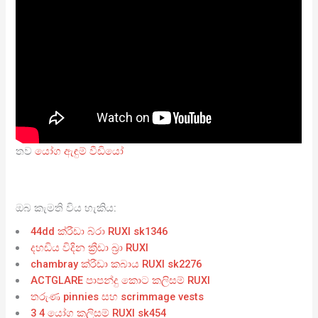
තව
යෝග ඇඳුම් වීඩියෝ
ඔබ කැමති විය හැකිය:
44dd ක්රීඩා බ්රා RUXI sk1346
දහඩිය විදින ක්‍රීඩා බ්‍රා RUXI
chambray ක්රීඩා කබාය RUXI sk2276
ACTGLARE පාපන්දු කොට කලිසම් RUXI
තරුණ pinnies සහ scrimmage vests
3 4 යෝග කලිසම් RUXI sk454