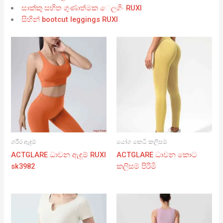
සාක්කු සහිත ගුණාත්මක ෙලගිං RUXI
සිහින් bootcut leggings RUXI
ශරීර ඇඳුම්
යෝග කෙටි කලිසම්
ACTGLARE ධාවන ඇඳුම් RUXI
ACTGLARE ධාවන කොට
sk3982
කලිසම් පිරිමි