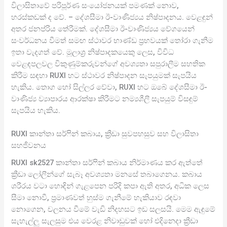
විලාසිතාවේ පරිපූර්ණ සංයෝජනයක් පමණක් නොව,
හරස්කඩක් ද වේ. – දේශසීමා ඊ-වාණිජ්‍යය නිෂ්පාදනය. වෙළඳුන්
අතර ජනප්රිය තේරීමක්. දේශසීමා ඊ-වාණිජ්‍යය වේගයෙන්
සංවර්ධනය වීමත් සමඟ ස්ථාවර භාණ්ඩ ප්‍රභවයක් තෝරා ගැනීම
ඉතා වැදගත් වේ. මූලාශ්‍ර නිෂ්පාදකයෙකු ලෙස, විවිධ
වෙළඳපලවල විකුණුම්කරුවන්ගේ අවශ්‍යතා සපුරාලීම සහතික
කිරීම සඳහා RUXI හට ස්ථාවර නිෂ්පාදන සැපයුමක් සැපයිය
හැකිය. තොග හෝ සිල්ලර වේවා, RUXI හට ඔබේ දේශසීමා ඊ-
වාණිජ්‍ය ව්‍යාපාරය ආරක්ෂා කිරීමට නම්‍යශීලී සැපයුම් විසඳුම්
සැපයිය හැකිය.
RUXI කාන්තා සර්ෆින් කබාය, ක්‍රීඩා සුවපහසුව සහ විලාසිතා
සහජීවනය
RUXI sk2527 කාන්තා සර්ෆින් කබාය නිර්මාණය කර ඇත්තේ
ක්‍රීඩා ලෝලීන්ගේ සැබෑ අවශ්‍යතා මනසේ තබාගෙනය. කබාය
ශරීරය වටා හොඳින් ගැළපෙන පරිදි කපා ඇති අතර, අධික ලෙස
සීමා නොවී, ප්‍රමාණවත් හුස්ම ගැනීමේ හැකියාව රඳවා
නොගෙන, චලනය වීමේ වැඩි නිදහසට ඉඩ සලසයි. මෙම ඇඳුමේ
සැහැල්ලු සැලසුම එය වෙරළ නිවාඩුවක් හෝ එදිනෙදා ක්‍රීඩා