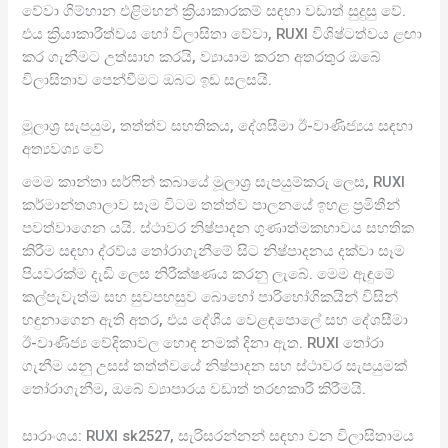
වේවා ගිම්හාන එළිමහන් ක්‍රියාකාරකම් සඳහා වඩාත් සුදුසු වේ.
එය ක්‍රියාකාරීත්වය හෝ විලාසිතා වේවා, RUXI විශිෂ්ටත්වය ළඟා
කර ගැනීමට උත්සාහ කරයි, ව්‍යායාම කරන අතරතුර ඔබේ
විලාසිතාව පෙන්වීමට ඔබට ඉඩ සලසයි.
මූලාශ්‍ර සැපයුම, තත්ත්ව සහතිකය, දේශසීමා ඊ-වාණිජ්‍යය සඳහා
අත්‍යවශ්‍ය වේ
මෙම කාන්තා සර්ෆින් කබායේ මූලාශ්‍ර සැපයුම්කරු ලෙස, RUXI
කර්මාන්තශාලාව සෑම විටම තත්ත්ව පාලනයේ ඉහළ ප්‍රමිතීන්
පවත්වාගෙන යයි. ස්ථාවර නිෂ්පාදන ගුණාත්මකභාවය සහතික
කිරීම සඳහා ද්රව්ය තෝරාගැනීමේ සිට නිෂ්පාදනය දක්වා සෑම
පියවරක්ම දැඩි ලෙස නිරීක්ෂණය කරනු ලැබේ. මෙම ඇඳුමේ
කල්පැවැත්ම සහ සුවපහසුව බොහෝ පාරිභෝගිකයින් විසින්
හඳුනාගෙන ඇති අතර, එය දේශීය වෙළඳපොලේ සහ දේශසීමා
ඊ-වාණිජ්‍ය වේදිකාවල හොඳ නමක් දිනා ඇත. RUXI තෝරා
ගැනීම යනු උසස් තත්ත්වයේ නිෂ්පාදන සහ ස්ථාවර සැපයුමක්
තෝරාගැනීම, ඔබේ ව්‍යාපාරය වඩාත් තරඟකාරී කිරීමයි.
සාරාංශය: RUXI sk2527, සැරිසරන්නන් සඳහා වන විලාසිතාමය