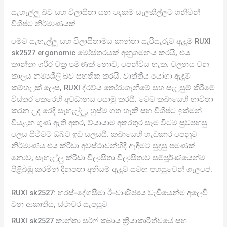
සැහැල්ලු බව සහ විලාසිතා යන දෙකම සැලකිල්ලට ගනිමින්
විශිෂ්ට නිර්මාණයක්
මෙම සැහැල්ලු සහ විලාසිතාමය කාන්තා සැරිසැරුම් ඇඳුම RUXI
sk2527 ergonomic මෝස්තරයක් අනුගමනය කරයි, එය
කාන්තා ශරීර වක්‍ර පමණක් නොව, පෙන්විය හැක. චලනය වන
කාලය නම්‍යශීලී බව සහතික කරයි. වෘත්තීය යෝගා ඇඳුම්
කම්හලක් ලෙස, RUXI ද්රව්ය තෝරාගැනීමේ සහ සැලසුම් කිරීමේ
විස්තර කෙරෙහි අවධානය යොමු කරයි. මෙම කබායෙහි භාවිතා
කරන ලද රෙදි සැහැල්ලු, හුස්ම ගත හැකි සහ විශිෂ්ට ඉක්මන්
වියළන ගුණ ඇති අතර, ව්යායාම අතරතුර සෑම විටම සුවපහසු
ලෙස සිටීමට ඔබට ඉඩ සලසයි. කබායෙහි හැඩකාර පෙනුම
නිර්මාණය එය ක්රීඩා අවස්ථාවන්හිදී ඇඳීමට සුදුසු පමණක්
නොව, සැහැල්ලු ක්රීඩා විලාසිතා විලාසිතාව සම්පූර්ණයෙන්ම
පිළිබිඹු කරමින් දිනපතා අනියම් ඇඳුම් සමඟ පහසුවෙන් ගැලපේ.
RUXI sk2527: හරස්-දේශසීමා ඊ-වාණිජ්‍යය වැඩියෙන්ම අලෙවි
වන ආකෘතිය, ස්ථාවර සැපයුම
RUXI sk2527 කාන්තා සර්ෆ් කබාය ක්‍රියාකාරීත්වයේ සහ