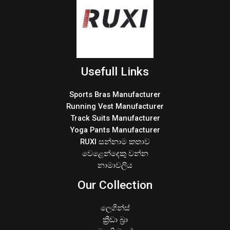
Usefull Links
Sports Bras Manufacturer
Running Vest Manufacturer
Track Suits Manufacturer
Yoga Pants Manufacturer
RUXI සන්නාම කතාව
වෙළෙන්දෙකු වන්න
නාමාවලිය
Our Collection
ලෙගින්ස්
ක්‍රීඩා බ්‍රා