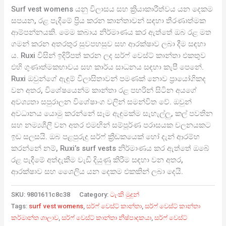
Surf vest womens යනු විලාසය සහ ක්‍රියාකාරීත්වය යන දෙකම
සපයන, රළ පැදීමේ ප්‍රිය කරන කාන්තාවන් සඳහා තීරණාත්මක
ආම්පන්නයකි. මෙම කබාය නිර්මාණය කර ඇත්තේ ඔබ රළ මත
ගමන් කරන අතරතුර සුවපහසුව සහ ආරක්ෂාව ලබා දීම සඳහා
ය. Ruxi විසින් ඉදිරිපත් කරන ලද සර්ෆ් වෙස්ට් කාන්තා එකතුව
එහි ගුණාත්මකභාවය සහ කාර්ය සාධනය සඳහා කැපී පෙනේ.
Ruxi ඔවුන්ගේ ඇඳුම් විලාසිතාවන් පමණක් නොව ප්‍රායෝගිකද
වන අතර, විශේෂයෙන්ම කාන්තා රළ පහරින් සිටින අයගේ
අවශ්‍යතා සපුරාලන විශේෂාංග වලින් සමන්විත වේ. ඔවුන්
අවධානය යොමු කරන්නේ සෑම ඇඳුමක්ම සැහැල්ලු, කල් පවතින
සහ නම්‍යශීලී වන අතර එමඟින් සම්පූර්ණ පරාසයක චලනයකට
ඉඩ සලසයි. ඔබ පළපුරුදු සර්ෆ් ක්‍රීඩකයෙක් හෝ දැන් ආරම්භ
කරන්නේ නම්, Ruxi’s surf vests නිර්මාණය කර ඇත්තේ ඔබේ
රළ පැදීමේ අත්දැකීම වැඩි දියුණු කිරීම සඳහා වන අතර,
ආරක්ෂාව සහ ශෛලිය යන දෙකම එකකින් ලබා දෙයි.
SKU:
9801611c8c38
Category:
ටැංකි මුදුන්
Tags:
surf vest womens
,
සර්ෆ් වෙස්ට් කාන්තා
,
සර්ෆ් වෙස්ට් කාන්තා
කර්මාන්ත ශාලාව
,
සර්ෆ් වෙස්ට් කාන්තා නිෂ්පාදකයා
,
සර්ෆ් වෙස්ට්