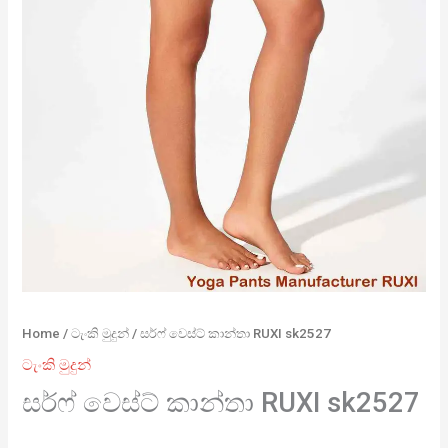
Home
/
ටැංකි මුදුන්
/ සර්ෆ් වෙස්ට් කාන්තා RUXI sk2527
ටැංකි මුදුන්
සර්ෆ් වෙස්ට් කාන්තා RUXI sk2527