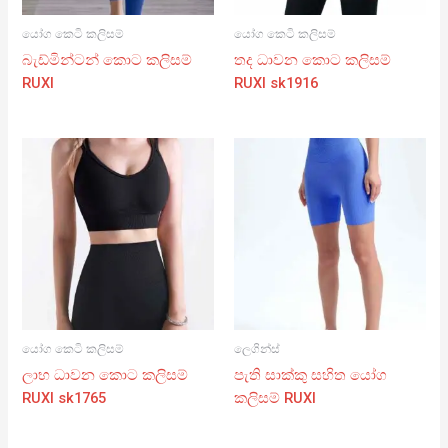
යෝග කෙටි කලිසම්
යෝග කෙටි කලිසම්
බැඩ්මින්ටන් කොට කලිසම්
තද ධාවන කොට කලිසම්
RUXI
RUXI sk1916
යෝග කෙටි කලිසම්
ලෙගින්ස්
ලාභ ධාවන කොට කලිසම්
පැති සාක්කු සහිත යෝග
RUXI sk1765
කලිසම් RUXI