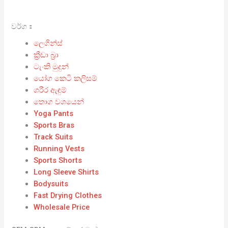
වර්ග：
ලෙගින්ස්
ක්‍රීඩා බ්‍රා
ටැංකි මුදුන්
යෝග කෙටි කලිසම්
ශරීර ඇඳුම්
තොග වශයෙන්
Yoga Pants
Sports Bras
Track Suits
Running Vests
Sports Shorts
Long Sleeve Shirts
Bodysuits
Fast Drying Clothes
Wholesale Price