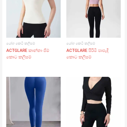
යෝග කෙටි කලිසම්
යෝග කෙටි කලිසම්
ACTGLARE කාන්තා ජිම්
ACTGLARE පිරිමි පාපැදි
කොට කලිසම්
කොට කලිසම්