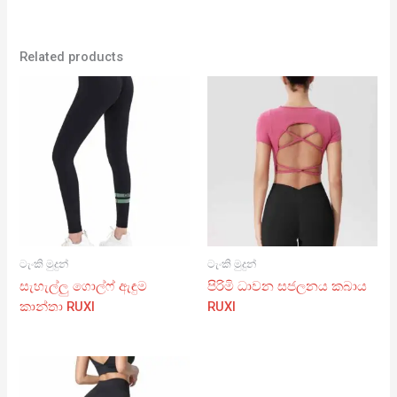
Related products
ටැංකි මුදුන්
ටැංකි මුදුන්
සැහැල්ලු ගොල්ෆ් ඇඳුම
පිරිමි ධාවන සජලනය කබාය
කාන්තා RUXI
RUXI