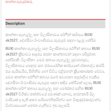
කාන්තා සැපයුම්කරු
Description
කාන්තා සැහැල්ලු සහ විලාසිතාමය සර්ෆින් කමිසය RUXI
sk2527, දේශසීමා ඊ-වාණිජ්‍යය සැපයුම් සඳහා පළමු තේරීම
RUXI කාන්තා සැහැල්ලු සහ විලාසිතාමය සර්ෆින් කබාය RUXI
sk2527 ක්‍රීඩාවට ආදරය කරන කාන්තාවන් සඳහා පරිපූර්ණ
තේරීමකි. විලාසිතා. මෙම කබාය සැහැල්ලු සුවපහසුව,
විලාසිතාමය පෙනුම සහ ප්රායෝගික කාර්යයන් ඒකාබද්ධ කරයි.
එය සැරිසැරීම, පිහිනීම හෝ විවිධ එළිමහන් ක්‍රියාකාරකම් වේවා,
මෙම කාන්තා සර්ෆින් කබාය ඔබේ අවශ්‍යතා සපුරාලිය හැකිය.
දේශසීමා ඊ-වාණිජ්‍ය සැපයුම සඳහා කදිම තේරීමක් ලෙස, RUXI
කාන්තා සර්ෆ් කබාය සැහැල්ලු සහ මෝස්තර සහිත RUXI
sk2527 විශිෂ්ට තත්ත්වයේ පමණක් නොව, තරඟකාරී මිල
වාසියක් ද ඇති අතර පාරිභෝගිකයින්ට සහ විකුණුම්කරුවන්ට
විශ්වාසයෙන් තෝරා ගැනීමට ඉඩ සලසයි.