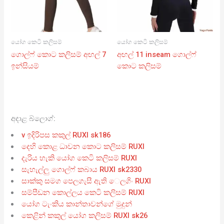
යෝග කෙටි කලිසම්
යෝග කෙටි කලිසම්
ගොල්ෆ් කොට කලිසම් අඟල් 7
අඟල් 11 inseam ගොල්ෆ්
ඉන්සියම්
කොට කලිසම්
අදාළ බ්ලොග්:
v ඉදිරිපස කකුල් RUXI sk186
දෙහි කොළ ධාවන කොට කලිසම් RUXI
දැරිය හැකි යෝග කෙටි කලිසම් RUXI
සැහැල්ලු ගොල්ෆ් කබාය RUXI sk2330
සාක්කු සමග පෙලගැසී ඇති ෙලගිං RUXI
සම්පීඩන කොල්ලය කෙටි කලිසම් RUXI
යෝග ටැංකිය කාන්තාවන්ගේ මුදුන්
කෙළින් කකුල් යෝග කලිසම් RUXI sk26