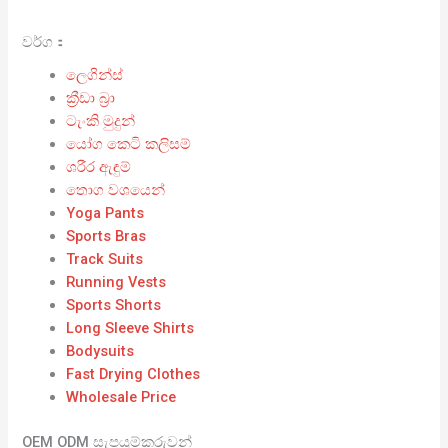
වර්ග：
ලෙගින්ස්
ක්‍රීඩා බ්‍රා
ටැංකි මුදුන්
යෝග කෙටි කලිසම්
ශරීර ඇඳුම්
තොග වශයෙන්
Yoga Pants
Sports Bras
Track Suits
Running Vests
Sports Shorts
Long Sleeve Shirts
Bodysuits
Fast Drying Clothes
Wholesale Price
OEM ODM සැපයුම්කරුවන්