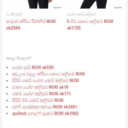
ටැංකි මුදුන්
යෝග කෙටි කලිසම්
තරුණ ක්රීඩා පින්නිස් RUXI
5 ජිම් කොට කලිසම් RUXI
sk2569
sk1725
අදාළ බ්ලොග්:
යෝග හූඩි RUXI sk530
අඩු උස මලල ක්රීඩා කොට කලිසම් RUXI
පිරිමි කෙටි යෝග කෙටි කලිසම් RUXI
මාතෘ යෝග කලිසම් RUXI sk10
කෙටි යෝග කලිසම් RUXI sk171
පිරිමි ජිම් කෙටි කලිසම් RUXI
රග්බි ආරක්ෂක කබාය RUXI sk2451
quilted ගොල්ෆ් ජැකට් RUXI sk2362