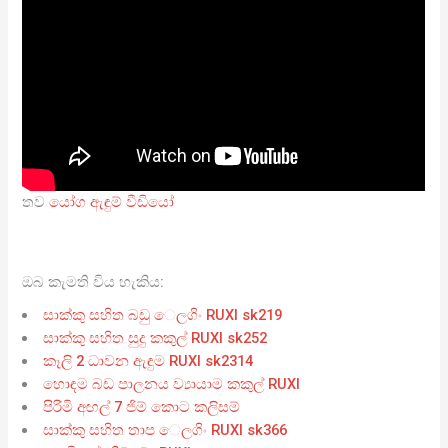
තව
යෝග ඇඳුම් වීඩියෝ
ඔබ කැමති විය හැකිය:
සාක්කු සහිත බඩු ෙලගිං RUXI sk219
සාක්කු සහිත සුදු කකුල් RUXI sk252
කෑලි 2 ධාවන ඇඳුම RUXI sk2314
හොඳම බඩ පාලනය ව්‍යායාම කකුල් RUXI
පිරිමි අඟල් 7 ජිම් කොට කලිසම්
සාක්කු සහිත තාප ෙලගිං RUXI sk366