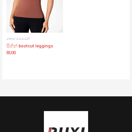
තොග වශයෙන්
සිහින් bootcut leggings
RUXI