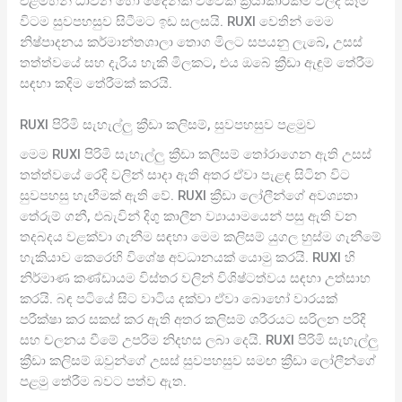
එළිමහන් ධාවන හෝ දෛනික විවේක ක්‍රියාකාරකම් වලදී සෑම
විටම සුවපහසුව සිටීමට ඉඩ සලසයි. RUXI වෙතින් මෙම
නිෂ්පාදනය කර්මාන්තශාලා තොග මිලට සපයනු ලැබේ, උසස්
තත්ත්වයේ සහ දැරිය හැකි මිලකට, එය ඔබේ ක්‍රීඩා ඇඳුම් තේරීම
සඳහා කදිම තේරීමක් කරයි.
RUXI පිරිමි සැහැල්ලු ක්‍රීඩා කලිසම්, සුවපහසුව පළමුව
මෙම RUXI පිරිමි සැහැල්ලු ක්‍රීඩා කලිසම් තෝරාගෙන ඇති උසස්
තත්ත්වයේ රෙදි වලින් සාදා ඇති අතර ඒවා පැළඳ සිටින විට
සුවපහසු හැඟීමක් ඇති වේ. RUXI ක්‍රීඩා ලෝලීන්ගේ අවශ්‍යතා
තේරුම් ගනී, එබැවින් දිගු කාලීන ව්‍යායාමයෙන් පසු ඇති වන
තදබදය වළක්වා ගැනීම සඳහා මෙම කලිසම් යුගල හුස්ම ගැනීමේ
හැකියාව කෙරෙහි විශේෂ අවධානයක් යොමු කරයි. RUXI හි
නිර්මාණ කණ්ඩායම විස්තර වලින් විශිෂ්ටත්වය සඳහා උත්සාහ
කරයි. බඳ පටියේ සිට වාටිය දක්වා ඒවා බොහෝ වාරයක්
පරීක්ෂා කර සකස් කර ඇති අතර කලිසම් ශරීරයට සරිලන පරිදි
සහ චලනය වීමේ උපරිම නිදහස ලබා දෙයි. RUXI පිරිමි සැහැල්ලු
ක්‍රීඩා කලිසම් ඔවුන්ගේ උසස් සුවපහසුව සමඟ ක්‍රීඩා ලෝලීන්ගේ
පළමු තේරීම බවට පත්ව ඇත.