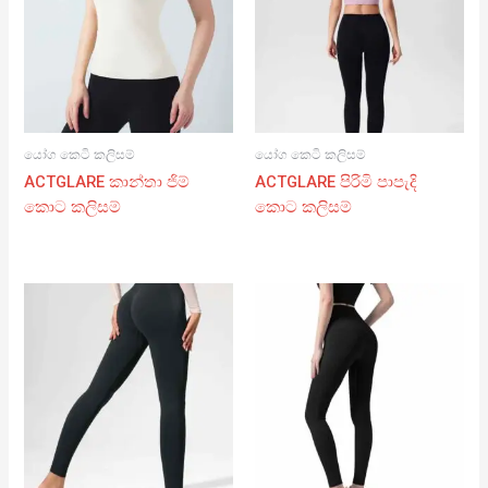
යෝග කෙටි කලිසම්
යෝග කෙටි කලිසම්
ACTGLARE කාන්තා ජිම්
ACTGLARE පිරිමි පාපැදි
කොට කලිසම්
කොට කලිසම්