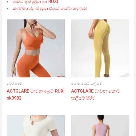
කෙටි අත් ක්‍රීඩා බ්‍රා RUXI
කාන්තා ප්ලස් ප්‍රමාණයේ යෝග කලිසම්
ශරීර ඇඳුම්
යෝග කෙටි කලිසම්
ACTGLARE ධාවන ඇඳුම් RUXI
ACTGLARE ධාවන කොට
sk3982
කලිසම් පිරිමි