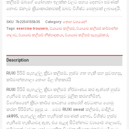
කලිසම් ඔබගේ යෝග්‍යතා ඉලක්ක වලට සහය දෙනවා පමණක්
නොව ඕනෑම ක්‍රියාකාරකමකදී ඔබව විශිෂ්ට පෙනුමක් ලබාදෙයි.
SKU:
7b2254155b35
Category:
තොග වශයෙන්
Tags:
exercise trousers
,
ව්යායාම කලිසම්
,
ව්යායාම කලිසම් කර්මාන්ත
ශාලාව
,
ව්යායාම කලිසම් නිෂ්පාදකයා
,
ව්යායාම කලිසම් සැපයුම්කරු
Description
RUXI පිරිමි සැහැල්ලු ක්‍රීඩා කලිසම්, හුස්ම ගත හැකි සහ සුවපහසු,
කර්මාන්තශාලා තොග මිල හිතකරයි
RUXI පිරිමි සැහැල්ලු ක්‍රීඩා කලිසම් නිර්මාණය කර ඇත්තේ හුස්ම
ගැනීමේ හැකියාව සහ සුවපහසුව මූලික කරගනිමින්,
විශේෂයෙන් ක්‍රීඩා කාර්ය සාධනය කෙරෙහි අවධානය යොමු
කරන පිරිමින්ට සුදුසු ය. . මෙම RUXI sweat කලිසම්, මාදිලිය
sk895, සැහැල්ලු අඳින හැඟීමක් පමණක් නොව, විශිෂ්ට හුස්ම
ගැනීමේ හැකියාවද ඇත, එය පැළඳ සිටින්නාට ව්‍යායාම් ශාලාවේ,