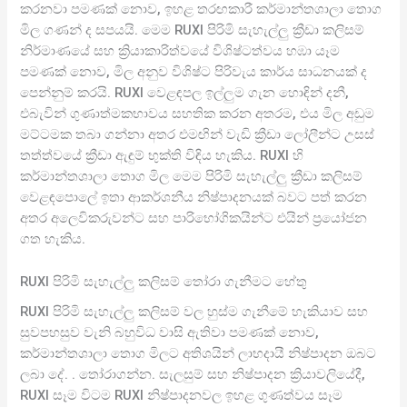
කරනවා පමණක් නොව, ඉහළ තරඟකාරී කර්මාන්තශාලා තොග
මිල ගණන් ද සපයයි. මෙම RUXI පිරිමි සැහැල්ලු ක්‍රීඩා කලිසම්
නිර්මාණයේ සහ ක්‍රියාකාරිත්වයේ විශිෂ්ටත්වය හඹා යෑම
පමණක් නොව, මිල අනුව විශිෂ්ට පිරිවැය කාර්ය සාධනයක් ද
පෙන්නුම් කරයි. RUXI වෙළඳපල ඉල්ලුම ගැන හොඳින් දනී,
එබැවින් ගුණාත්මකභාවය සහතික කරන අතරම, එය මිල අඩුම
මට්ටමක තබා ගන්නා අතර එමඟින් වැඩි ක්‍රීඩා ලෝලීන්ට උසස්
තත්ත්වයේ ක්‍රීඩා ඇඳුම් භුක්ති විඳිය හැකිය. RUXI හි
කර්මාන්තශාලා තොග මිල මෙම පිරිමි සැහැල්ලු ක්‍රීඩා කලිසම්
වෙළඳපොලේ ඉතා ආකර්ශනීය නිෂ්පාදනයක් බවට පත් කරන
අතර අලෙවිකරුවන්ට සහ පාරිභෝගිකයින්ට එයින් ප්‍රයෝජන
ගත හැකිය.
RUXI පිරිමි සැහැල්ලු කලිසම් තෝරා ගැනීමට හේතු
RUXI පිරිමි සැහැල්ලු කලිසම් වල හුස්ම ගැනීමේ හැකියාව සහ
සුවපහසුව වැනි බහුවිධ වාසි ඇතිවා පමණක් නොව,
කර්මාන්තශාලා තොග මිලට අතිශයින් ලාභදායී නිෂ්පාදන ඔබට
ලබා දේ. . තෝරාගන්න. සැලසුම් සහ නිෂ්පාදන ක්‍රියාවලියේදී,
RUXI සෑම විටම RUXI නිෂ්පාදනවල ඉහළ ගුණත්වය සෑම