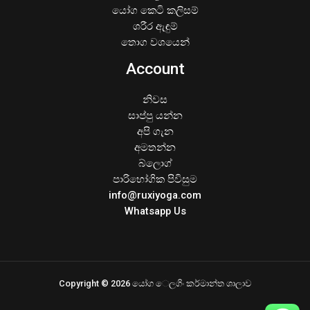
යෝග කෙටි කලිසම්
ශරීර ඇඳුම්
තොග වශයෙන්
Account
නිවස
සාප්පු යන්න
අපි ගැන
අමතන්න
බ්ලොග්
පාරිභෝගික පිවිසුම
info@ruxiyoga.com
Whatsapp Us
Copyright © 2026 යෝග ෙලගිං කර්මාන්ත ශාලාව