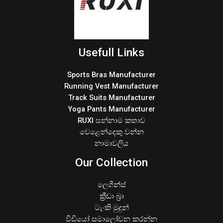
Usefull Links
Sports Bras Manufacturer
Running Vest Manufacturer
Track Suits Manufacturer
Yoga Pants Manufacturer
RUXI සන්නාම කතාව
වෙළෙන්දෙකු වන්න
නාමාවලිය
Our Collection
ලෙගින්ස්
ක්‍රීඩා බ්‍රා
ටැංකි මුදුන්
වීඩියෝ සමාලෝචන කරන්න