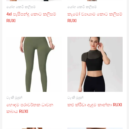
යෝග කෙටි කලිසම්
යෝග කෙටි කලිසම්
4xl පැසිපන්දු කොට කලිසම්
කැමෝ ව්‍යායාම කොට කලිසම්
RUXI
RUXI
ටැංකි මුදුන්
ටැංකි මුදුන්
හොඳම පරාවර්තක ධාවන
කළු ක්රීඩා ඇඳුම කාන්තා RUXI
කබාය RUXI