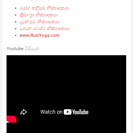
යෝග කලිසම් නිෂ්පාදකයා
ක්‍රීඩා බ්‍රා නිෂ්පාදකයා
ට්‍රැක් සූට් නිෂ්පාදකයා
ධාවන වෙස්ට් නිෂ්පාදකයා
www.RuxiYoga.com
Youtube වීඩියෝ