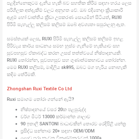
පළඳින්නෙකුටම දැනිය හැකි බව සහතික කිරීම සඳහා හරය ලෙස
පරිශීලක අත්දැකීම් වලට අනුගත වේ. ඔබ එදිනෙදා ක්‍රියාකාරී
ඇඳුම් හෝ වෘත්තීය ක්‍රීඩා උපකරණ සොයමින් සිටියත්, RUXI
පිරිමි සැහැල්ලු කලිසම් කලිසම් ඔබේ අවශ්‍යතා සපුරාලනු ඇත.
සමස්තයක් ලෙස, RUXI පිරිමි සැහැල්ලු කලිසම් කලිසම් ඉහළ
පිරිවැය කාර්ය සාධනය සමඟ හුස්ම ගැනීමේ හැකියාව සහ
සුවපහසුව ඒකාබද්ධ කරන උසස් තත්ත්වයේ නිෂ්පාදනයකි.
RUXI තෝරන්න, සුවපහසුව සහ ගුණාත්මකභාවය තෝරන්න.
මෙම RUXI කලිසම්, මාදිලිය sk895, ඔබට මග හැරිය නොහැකි
කදිම තේරීමකි.
Zhongshan Ruxi Textile Co Ltd
Ruxi සමාගම තෝරා ගන්නේ ඇයි?
නිෂ්පාදනයේ වසර 20ක පළපුරුද්ද
වර්ග මීටර් 13000 කර්මාන්ත ශාලාව
90 ඉතාලි SANTONI බාධාවකින් තොරව රෙදිපිළි යන්ත්‍ර
ප්‍රසිද්ධ සන්නාම 20+ සඳහා OEM/ODM
ලොව පුරා නැවත විකුණුම්කරුවන් 1000+