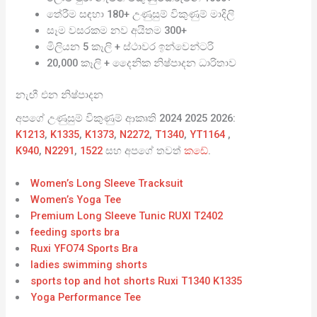
තේරීම සඳහා 180+ උණුසුම් විකුණුම් මාදිලි
සෑම වසරකම නව අයිතම 300+
මිලියන 5 කෑලි + ස්ථාවර ඉන්වෙන්ටරි
20,000 කෑලි + දෛනික නිෂ්පාදන ධාරිතාව
නැඟී එන නිෂ්පාදන
අපගේ උණුසුම් විකුණුම් ආකෘති 2024 2025 2026:
K1213
,
K1335
,
K1373
,
N2272
,
T1340
,
YT1164
,
K940
,
N2291
,
1522
සහ අපගේ තවත්
කඩේ
.
Women’s Long Sleeve Tracksuit
Women’s Yoga Tee
Premium Long Sleeve Tunic RUXI T2402
feeding sports bra
Ruxi YFO74 Sports Bra
ladies swimming shorts
sports top and hot shorts Ruxi T1340 K1335
Yoga Performance Tee