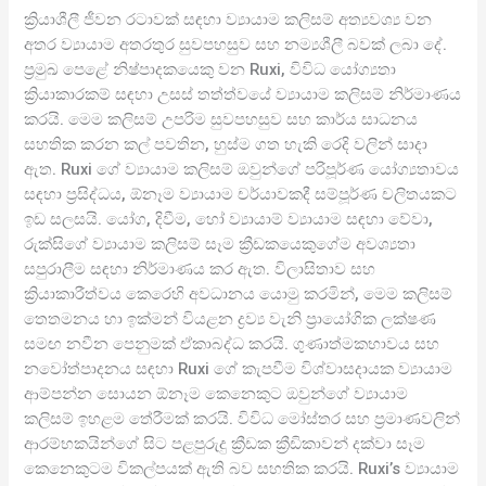
ක්‍රියාශීලී ජීවන රටාවක් සඳහා ව්‍යායාම කලිසම් අත්‍යවශ්‍ය වන
අතර ව්‍යායාම අතරතුර සුවපහසුව සහ නම්‍යශීලී බවක් ලබා දේ.
ප්‍රමුඛ පෙළේ නිෂ්පාදකයෙකු වන Ruxi, විවිධ යෝග්‍යතා
ක්‍රියාකාරකම් සඳහා උසස් තත්ත්වයේ ව්‍යායාම කලිසම් නිර්මාණය
කරයි. මෙම කලිසම් උපරිම සුවපහසුව සහ කාර්ය සාධනය
සහතික කරන කල් පවතින, හුස්ම ගත හැකි රෙදි වලින් සාදා
ඇත. Ruxi ගේ ව්‍යායාම කලිසම් ඔවුන්ගේ පරිපූර්ණ යෝග්‍යතාවය
සඳහා ප්‍රසිද්ධය, ඕනෑම ව්‍යායාම චර්යාවකදී සම්පූර්ණ චලිතයකට
ඉඩ සලසයි. යෝග, දිවීම, හෝ ව්‍යායාම් ව්‍යායාම සඳහා වේවා,
රුක්සිගේ ව්‍යායාම කලිසම් සෑම ක්‍රීඩකයෙකුගේම අවශ්‍යතා
සපුරාලීම සඳහා නිර්මාණය කර ඇත. විලාසිතාව සහ
ක්‍රියාකාරීත්වය කෙරෙහි අවධානය යොමු කරමින්, මෙම කලිසම්
තෙතමනය හා ඉක්මන් වියළන ද්‍රව්‍ය වැනි ප්‍රායෝගික ලක්ෂණ
සමඟ නවීන පෙනුමක් ඒකාබද්ධ කරයි. ගුණාත්මකභාවය සහ
නවෝත්පාදනය සඳහා Ruxi ගේ කැපවීම විශ්වාසදායක ව්‍යායාම
ආම්පන්න සොයන ඕනෑම කෙනෙකුට ඔවුන්ගේ ව්‍යායාම
කලිසම් ඉහළම තේරීමක් කරයි. විවිධ මෝස්තර සහ ප්‍රමාණවලින්
ආරම්භකයින්ගේ සිට පළපුරුදු ක්‍රීඩක ක්‍රීඩිකාවන් දක්වා සෑම
කෙනෙකුටම විකල්පයක් ඇති බව සහතික කරයි. Ruxi’s ව්‍යායාම