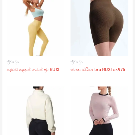
ක්‍රීඩා බ්‍රා
ක්‍රීඩා බ්‍රා
පෑඩඩ් ක්‍රොප් ටොප් බ්‍රා RUXI
මාතෘ ක්රීඩා bra RUXI sk975