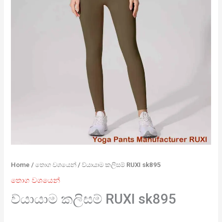
Home
/
තොග වශයෙන්
/ ව්යායාම කලිසම් RUXI sk895
තොග වශයෙන්
ව්යායාම කලිසම් RUXI sk895