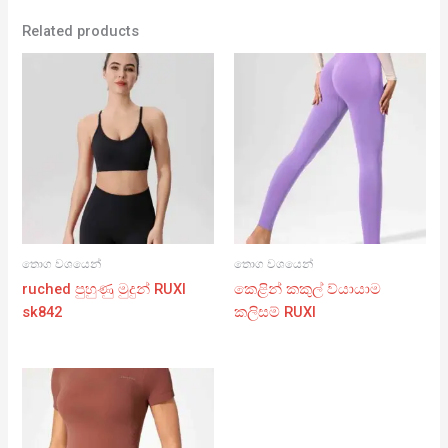
Related products
තොග වශයෙන්
තොග වශයෙන්
ruched පුහුණු මුදුන් RUXI
කෙළින් කකුල් ව්යායාම
sk842
කලිසම් RUXI