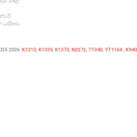
ම් මාදිලි
න්ටරි
න ධාරිතාව
2025 2026:
K1213
,
K1335
,
K1373
,
N2272
,
T1340
,
YT1164
,
K940