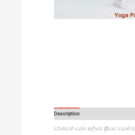
Description
වර්ණවත් යෝග කලිසම් ක්‍රීඩාව වඩාත්