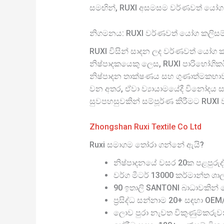
සමඟින්, RUXI අසමසම වර්ණවත් යෝග
නිගමනය: RUXI වර්ණවත් යෝග කලිසම්ව
RUXI විසින් සාදන ලද වර්ණවත් යෝග 
නිෂ්පාදකයෙකු ලෙස, RUXI පාරිභෝගික
නිෂ්පාදන තාක්ෂණය සහ ගුණාත්මකභාවය 
වන අතර, ඒවා ව්‍යායාමයේදී විනෝදය 
සුවපහසුවකින් සම්පූර්ණ කිරීමට RUX
Zhongshan Ruxi Textile Co Ltd
Ruxi සමාගම තෝරා ගන්නේ ඇයි?
නිෂ්පාදනයේ වසර 20ක පළපුරුද්
වර්ග මීටර් 13000 කර්මාන්ත ශා
90 ඉතාලි SANTONI බාධාවකින් තො
ප්‍රසිද්ධ සන්නාම 20+ සඳහා OE
ලොව පුරා නැවත විකුණුම්කරුව