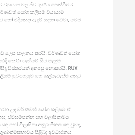
ව්‍යායාම වල ජීව ගුණය පෙන්වීමට
 වර්ණවත් යෝග කලිසම් ව්යායාම
ව හෝ එදිනෙදා ඇඳුම් සඳහා වේවා, මෙම
ය දැඩි ලෙස පාලනය කරයි. වර්ණවත් යෝග
ෙදි තෝරා ගැනීමේ සිට මැහුම්
ිදු විස්තරයක් අතපසු නොකරයි. RUXI
ිසම් සුවපහසුව සහ කල්පැවැත්ම අනුව
ය කරන ලද වර්ණවත් යෝග කලිසම් ඒ
පහසු, ජවසම්පන්න සහ විලාසිතාමය
ෙකු හෝ විලාසිතා අනුගාමිකයෙකු වුවද,
සහ ගුණාත්මකභාවය පිළිබඳ අවධාරනය