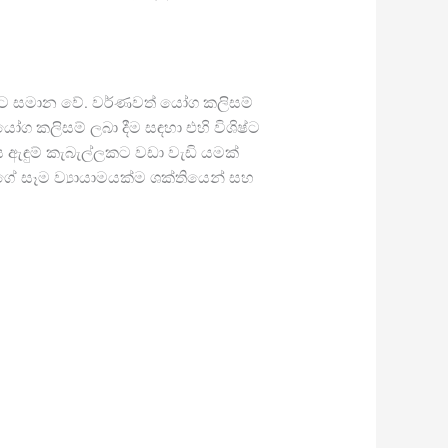
ීමට සමාන වේ. වර්ණවත් යෝග කලිසම්
 කලිසම් ලබා දීම සඳහා එහි විශිෂ්ට
 ඇඳුම් කැබැල්ලකට වඩා වැඩි යමක්
ේ සෑම ව්‍යායාමයක්ම ශක්තියෙන් සහ