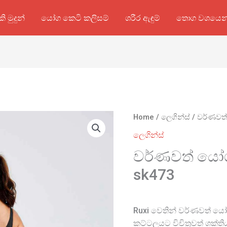
කි මුදුන්
යෝග කෙටි කලිසම්
ශරීර ඇඳුම්
තොග වශයෙන
Home
/
ලෙගින්ස්
/ වර්ණවත්
ලෙගින්ස්
වර්ණවත් යෝග
sk473
Ruxi වෙතින් වර්ණවත් යෝග
කට්ටලයට විචිත්‍රවත් ශක්ති