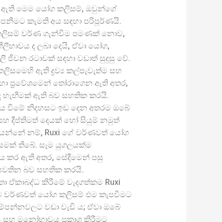
 ඇති මෙම යෝග කලිසම්, ඔවුන්ගේ
 පෙනීමට කැමති අය සඳහා පරිපූර්ණයි.
ලිසම් වර්ණ ගැන්වීම පමණක් නොව,
ීලීභාවය ද ලබා දෙයි, ඒවා යෝග,
ීලී ජීවන රටාවක් සඳහා වඩාත් සුදුසු වේ.
ිසමෙහි ඇති ද්‍රව්‍ය කල්පැවැත්ම සහ
ඳහා ප්‍රවේශමෙන් තෝරාගෙන ඇති අතර,
හැඟීමක් ඇති බව සහතික කරයි.
නය වීමේ නිදහසට ඉඩ දෙන අතරම ඔබේ
සහ දීප්තිමත් දෙයක් හෝ සියුම් නමුත්
යන්නේ නම්, Ruxi ගේ වර්ණවත් යෝග
මක් තිබේ. සෑම යුගලයක්ම
ය කර ඇති අතර, සේදීමෙන් පසු
්ව පවතින බව සහතික කරයි.
සිතා ඒකාබද්ධ කිරීමේ වැදගත්කම Ruxi
 වර්ණවත් යෝග කලිසම් එම කැපවීමට
 ආම්පන්නවලට වඩා වැඩි ය; ඒවා ඔබේ
 සහ මනෝභාවය ප්‍රකාශ කිරීමට