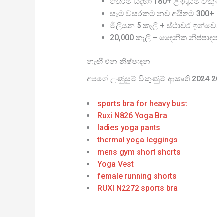
තේරීම සඳහා 180+ උණුසුම් විකුණු
සෑම වසරකම නව අයිතම 300+
මිලියන 5 කෑලි + ස්ථාවර ඉන්වෙ
20,000 කෑලි + දෛනික නිෂ්පාද
නැඟී එන නිෂ්පාදන
අපගේ උණුසුම් විකුණුම් ආකෘති 2024 
sports bra for heavy bust
Ruxi N826 Yoga Bra
ladies yoga pants
thermal yoga leggings
mens gym short shorts
Yoga Vest
female running shorts
RUXI N2272 sports bra