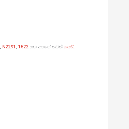
,
N2291
,
1522
සහ අපගේ තවත්
කඩේ
.