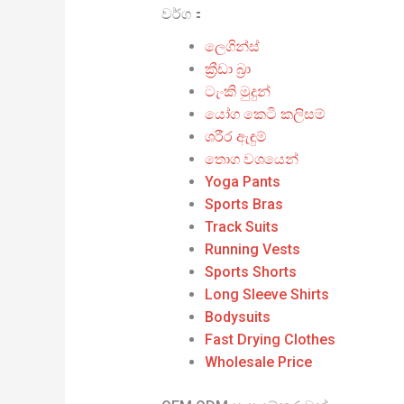
වර්ග：
ලෙගින්ස්
ක්‍රීඩා බ්‍රා
ටැංකි මුදුන්
යෝග කෙටි කලිසම්
ශරීර ඇඳුම්
තොග වශයෙන්
Yoga Pants
Sports Bras
Track Suits
Running Vests
Sports Shorts
Long Sleeve Shirts
Bodysuits
Fast Drying Clothes
Wholesale Price