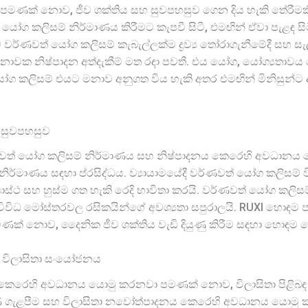
ම් පමණක් නොව, ජීව ශක්තිය සහ සුවපහසුව ගෙන දිය හැකි තේරීමක
යෝග කලිසම් නිර්මාණය කිරීමට කැපවී සිටී, එමඟින් ඒවා පැළඳ 
්ණවත් යෝග කලිසම් කැබැල්ලක්ම ද්‍රව්‍ය තෝරාගැනීමේදී සහ සැලසු
ාවක නිෂ්පාදන අත්දැකීම් මත රඳා පවතී. එය යෝග, යෝග්‍යතාවය 
ග කලිසම් එයට මනාව අනුගත විය හැකි අතර එමඟින් මිනිසුන්ට
 සුවපහසුව
 වර්ණවත් යෝග කලිසම් නිර්මාණය සහ නිෂ්පාදනය කෙරෙහි අවධාන
ර්මාණය සඳහා ප්රසිද්ධය. ව්‍යායාමයේදී වර්ණවත් යෝග කලිසම් ව
ත්‍යාස්ථ සහ හුස්ම ගත හැකි රෙදි භාවිතා කරයි. වර්ණවත් යෝග කල
විවිධ මෝස්තරවල රසිකයින්ගේ අවශ්‍යතා සපුරාලයි. RUXI හොඳම පැළ
මණක් නොව, දෛනික ජීව ශක්තිය වැඩි දියුණු කිරීම සඳහා හොඳම 
සහ විලාසිතා සංයෝජනය
වය කෙරෙහි අවධානය යොමු කරනවා පමණක් නොව, විලාසිතා පිළිබඳ
ණ ගැළපීම සහ විලාසිතා නවෝත්පාදනය කෙරෙහි අවධානය යොමු ක