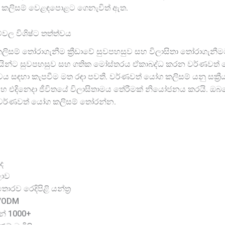
 කලිසම් වෙළඳපොළට ගෙනැවිත් ඇත.
ල විශිෂ්ට තත්ත්වය
කලිසම් තෝරාගැනීම ක්‍රීඩාවේ සුවපහසුව සහ විලාසිතා තෝරාගැන
යින්ට සුවපහසුව සහ ගතික මෝස්තරය ඒකාබද්ධ කරන වර්ණවත් යෝග
සඳහා කැපවීම මත රඳා පවතී. වර්ණවත් යෝග කලිසම් යනු සක්‍රීය
සහ එදිනෙදා ජීවිතයේ විලාසිතාමය තේරීමක් නියෝජනය කරයි. ඔබග
I වර්ණවත් යෝග කලිසම් තෝරන්න.
ද
ලාව
රව රෙදිපිළි යන්ත්‍ර
M/ODM
න් 1000+