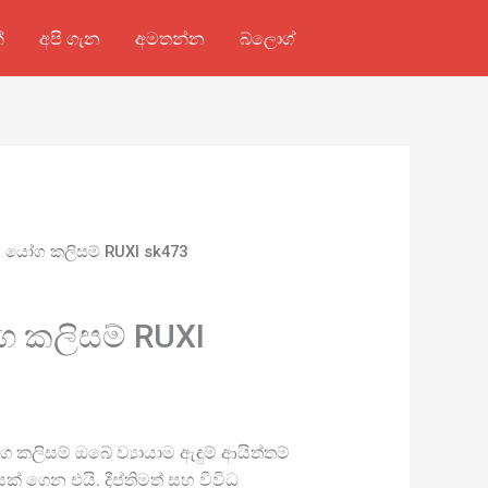
්
අපි ගැන
අමතන්න
බ්ලොග්
 යෝග කලිසම් RUXI sk473
 කලිසම් RUXI
 කලිසම් ඔබේ ව්‍යායාම ඇඳුම් ආයිත්තම්
යක් ගෙන එයි. දීප්තිමත් සහ විවිධ