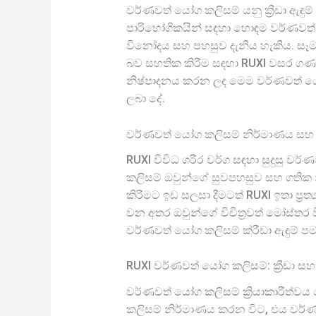
වර්ණවත් යෝග කලිසම් යනු ක්‍රීඩා ඇඳු
පාරිභෝගිකයින් සඳහා හොඳම වර්ණවත් 
විනෝදය සහ පහසුව දැනිය හැකිය. සෑම වර
බව සහතික කිරීම සඳහා RUXI වසර ගණන
නිෂ්පාදනය කරන ලද මෙම වර්ණවත් යෝ
ලබා දේ.
වර්ණවත් යෝග කලිසම් නිර්මාණය සහ
RUXI විවිධ ශරීර වර්ග සඳහා සුදුසු
කලිසම් ඔවුන්ගේ සුවපහසුව සහ ගතික නි
කිරීමට ඉඩ සලසා දීමටත් RUXI ඉතා ප්‍ර
වන අතර ඔවුන්ගේ විචිත්‍රවත් මෝස්තර 
වර්ණවත් යෝග කලිසම් ක්රීඩා ඇඳුම් ප
RUXI වර්ණවත් යෝග කලිසම්: ක්‍රීඩා 
වර්ණවත් යෝග කලිසම් ක්‍රියාකාරීත්
කලිසම් නිර්මාණය කරන විට, එය වර්