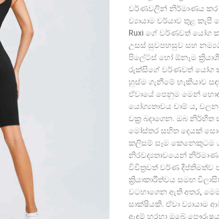
වර්ණවලින් නිර්මාණය කර
ව්‍යායාම චර්යාව තුළ කැපී
Ruxi ගේ වර්ණවත් යෝග ක
උසස් සුවපහසුව සහ නම්‍යශ
පිලේට්ස් හෝ ඕනෑම ක්‍රියාශ
රුක්සිගේ වර්ණවත් යෝග කල
හුස්ම ගැනීමේ හැකියාව ස
ඒවායේ පෙනුම මෙන් හොඳ 
යෝග්‍යතාවය චාම් ය, චල
වක්‍ර බදාගෙන. ඔබ නිර්භීත 
මෝස්තර සහිත දෙයක් සො
කලිසම් සෑම කෙනෙකුටම ය
නිරවද්‍යතාවයෙන් නිර්මාණ
විචිත්‍රවත් වර්ණ දීප්තිමත
ක්‍රියාකාරීත්වය සමඟ විලා
වටහාගෙන ඇති අතර, මෙම
සාක්ෂියකි. ඒවා ව්‍යායාම
ඇඳුම් හරහා ඔබේ පෞරුෂය