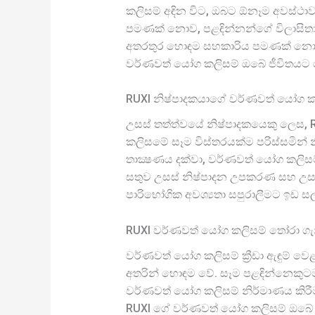
කලිසම් අඳින විට, ඔබට ඕනෑම අවස්ථ
පමණක් නොව, පළඳින්නන්ගේ විලාසිතා හ
අතරතුර හොඳම සහකාරිය පමණක් නොව, ව
වර්ණවත් යෝග කලිසම් ඔබේ ජීවිතයට 
RUXI නිෂ්පාදකයාගේ වර්ණවත් යෝග ක
උසස් තත්ත්වයේ නිෂ්පාදකයෙකු ලෙස, R
කලිසමේ සෑම විස්තරයක්ම පරිස්සමින් 
තාක්‍ෂණය දක්වා, වර්ණවත් යෝග කලිස
සතුව උසස් නිෂ්පාදන උපකරණ සහ උසස
පාරිභෝගික අවශ්‍යතා සපුරාලීමට ඉඩ ස
RUXI වර්ණවත් යෝග කලිසම් තෝරා ග
වර්ණවත් යෝග කලිසම් ක්‍රීඩා ඇඳුම් 
අතරින් හොඳම වේ. සෑම පළඳින්නෙකුටම 
වර්ණවත් යෝග කලිසම් නිර්මාණය කිරීම
RUXI ගේ වර්ණවත් යෝග කලිසම් ඔබේ පර