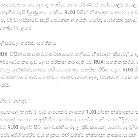
ාවක අවධානය යොමු කළ හැකිය. මෙම වර්ණවත් යෝග කලිසම් වලට 
ැඟීම වැඩි දියුණු කළ හැකිය. RUXI විසින් නිෂ්පාදනය කරන ලද
ීදි විලාසිතාවේ කැපී පෙනෙන අංගයකි. යෝග, යෝග්‍යතා පුහුණු
හොඳින් ගැලපේ.
ලිසම්වල තත්ත්ව සහතිකය
UXI විසින් එක් එක් වර්ණවත් යෝග කලිසම් නිෂ්පාදන ක්‍රියාවලි
නිර්මාණය කර දැඩි ලෙස පරීක්ෂා කර ඇති බව RUXI සහතික කරයි. ර
ම්වල ගුණාත්මකභාවය එහි හොඳම බව සහතික කිරීම සඳහා RUXI කිස
් තත්ත්වයේ කාර්ය මණ්ඩල කණ්ඩායමක් ඇත, වර්ණවත් යෝග කල
ලසයි.
ැනීමට හේතුව
වෙළඳපොලේ නැතිවම බැරි අංගයක් වන අතර RUXI විසින් නිෂ්පාදන
ඔවුන් ගෙන එන අද්විතීය චමත්කාරය දැනිය හැකි වන පරිදි සුව
ට RUXI කැපවී සිටී. ඔබ වෘත්තීය මලල ක්‍රීඩකයෙකු, යෝගා ලෝලිය
මාදර්ශී තේරීම විය හැකිය. එහි විශිෂ්ට නිෂ්පාදන තාක්‍ෂණය 