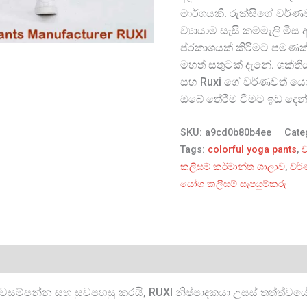
මාර්ගයකි. රුක්සිගේ වර්
ව්‍යායාම සැසි කම්මැලි මි
ප්රකාශයක් කිරීමට පමණක
මහත් සතුටක් දැනේ. ශක්ත
සහ Ruxi ගේ වර්ණවත් යෝග
ඔබේ තේරීම වීමට ඉඩ දෙන
SKU:
a9cd0b80b4ee
Cate
Tags:
colorful yoga pants
,
කලිසම් කර්මාන්ත ශාලාව
,
වර්
යෝග කලිසම් සැපයුම්කරු
 ජවසම්පන්න සහ සුවපහසු කරයි, RUXI නිෂ්පාදකයා උසස් තත්ත්වය