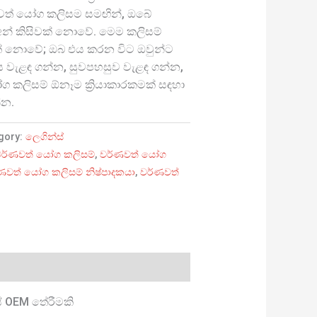
ණවත් යෝග කලිසම සමඟින්, ඔබේ
ස අන් කිසිවක් නොවේ. මෙම කලිසම්
් නොවේ; ඔබ එය කරන විට ඔවුන්ට
ිය වැළඳ ගන්න, සුවපහසුව වැළඳ ගන්න,
 කලිසම් ඕනෑම ක්‍රියාකාරකමක් සඳහා
්න.
gory:
ලෙගින්ස්
වර්ණවත් යෝග කලිසම්
,
වර්ණවත් යෝග
ණවත් යෝග කලිසම් නිෂ්පාදකයා
,
වර්ණවත්
ේ OEM තේරීමකි