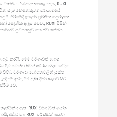
ි. වෘත්තීය නිෂ්පාදකයෙකු ලෙස, RUXI
සිටින සෑම කෙනෙකුටම ව්‍යායාමයේ
ම් කිරීමේදී ඉහළම ප්‍රමිතීන් සපුරාලන
හෝ දෛනික ඇඳුම් වේවා, RUXI විසින්
 අසමසම සුවපහසුව සහ ජීව ශක්තිය
ය යොමු කරයි. මෙම වර්ණවත් යෝග
ියළිව පවතින බවත් ශරීරය නිදහසේ දිගු
ිසම් විවිධ වර්ණ සංයෝජනවලින් යුක්ත
ඳීමේ අත්දැකීම ලබා දීමට කැපවී සිටී.
තේරීම වේ.
 හැඟීමක් ද ඇත. RUXI වර්ණවත් යෝග
රයි, එවිට ඔබ RUXI වර්ණවත් යෝග