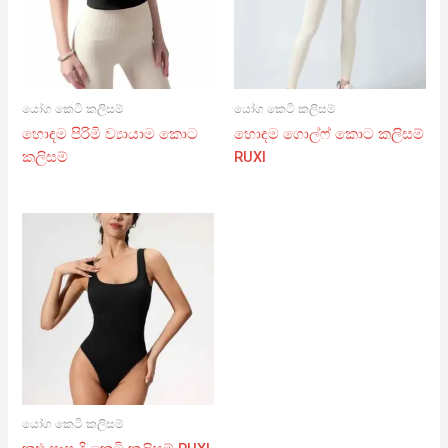
යෝග කෙටි කලිසම්
යෝග කෙටි කලිසම්
හොඳම පිරිමි ව්‍යායාම කොට
හොඳම ගොල්ෆ් කොට කලිසම්
කලිසම්
RUXI
යෝග කෙටි කලිසම්