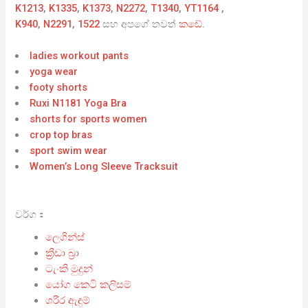
K1213
,
K1335
,
K1373
,
N2272
,
T1340
,
YT1164
,
K940
,
N2291
,
1522
සහ අපගේ තවත්
කඩේ
.
ladies workout pants
yoga wear
footy shorts
Ruxi N1181 Yoga Bra
shorts for sports women
crop top bras
sport swim wear
Women’s Long Sleeve Tracksuit
වර්ග：
ලෙගින්ස්
ක්‍රීඩා බ්‍රා
ටැංකි මුදුන්
යෝග කෙටි කලිසම්
ශරීර ඇඳුම්