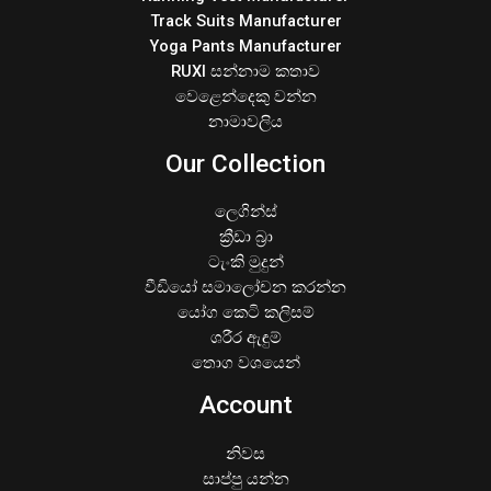
Track Suits Manufacturer
Yoga Pants Manufacturer
RUXI සන්නාම කතාව
වෙළෙන්දෙකු වන්න
නාමාවලිය
Our Collection
ලෙගින්ස්
ක්‍රීඩා බ්‍රා
ටැංකි මුදුන්
වීඩියෝ සමාලෝචන කරන්න
යෝග කෙටි කලිසම්
ශරීර ඇඳුම්
තොග වශයෙන්
Account
නිවස
සාප්පු යන්න