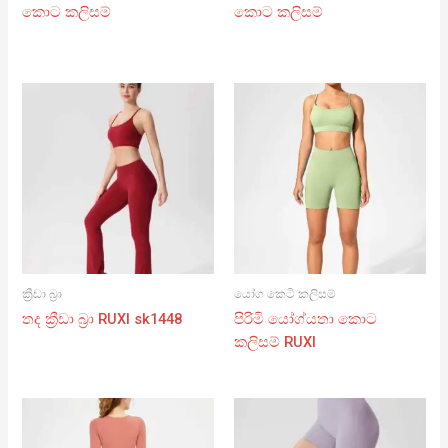
කොට කලිසම්
කොට කලිසම්
ක්‍රීඩා බ්‍රා
යෝග කෙටි කලිසම්
තද ක්‍රීඩා බ්‍රා RUXI sk1448
පිරිමි යෝග්යතා කොට
කලිසම් RUXI