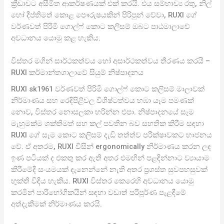
ක්‍රීඩාවට අසීමිත ආකර්ෂණයක් එක් කරයි. එය සම්භාව්‍ය රතු, නිල්
හෝ දීප්තිමත් කොළ පෞරුෂයකින් පිරිපුන් වේවා, RUXI ගේ
වර්ණවත් පිරිමි ගොල්ෆ් කොට කලිසම් ඔබට පාඨමාලාවේ
අවධානය යොමු කළ හැකිය.
විස්තර මගින් සාර්ථකත්වය හෝ අසාර්ථකත්වය තීරණය කරයි –
RUXI කර්මාන්තශාලාවේ සියුම් නිෂ්පාදනය
RUXI sk1961 වර්ණවත් පිරිමි ගොල්ෆ් කොට කලිසම් මාලාවක්
නිර්මාණය සහ රෙදිපිළිවල විශිෂ්ටත්වය හඹා යෑම පමණක්
නොව, විස්තර නොසලකා හරින්න එපා. නිෂ්පාදනයේ සෑම
මැහුමක්ම ශක්තිමත් සහ කල් පවතින බව සහතික කිරීම සඳහා
RUXI ගේ සෑම කොට කලිසම් දැඩි තත්ත්ව පරීක්ෂාවකට භාජනය
වේ. ඒ අතරම, RUXI විසින් ergonomically නිර්මාණය කරන ලද
ඉණ පටියක් ද එකතු කර ඇති අතර එමඟින් පළඳින්නාට ව්‍යායාම
කිරීමේදී සංයමයක් දැනෙන්නේ නැති අතර ප්‍රශස්ත සුවපහසුවක්
භුක්ති විඳිය හැකිය. RUXI විස්තර කෙරෙහි අවධානය යොමු
කරමින් පාරිභෝගිකයින් සඳහා වඩාත් පරිපූර්ණ පැළඳීමේ
අත්දැකීමක් නිර්මාණය කරයි.