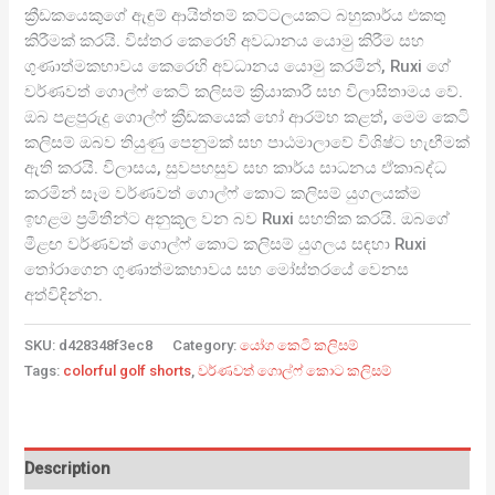
ක්‍රීඩකයෙකුගේ ඇඳුම් ආයිත්තම් කට්ටලයකට බහුකාර්ය එකතු
කිරීමක් කරයි. විස්තර කෙරෙහි අවධානය යොමු කිරීම සහ
ගුණාත්මකභාවය කෙරෙහි අවධානය යොමු කරමින්, Ruxi ගේ
වර්ණවත් ගොල්ෆ් කෙටි කලිසම් ක්‍රියාකාරී සහ විලාසිතාමය වේ.
ඔබ පළපුරුදු ගොල්ෆ් ක්‍රීඩකයෙක් හෝ ආරම්භ කළත්, මෙම කෙටි
කලිසම් ඔබව තියුණු පෙනුමක් සහ පාඨමාලාවේ විශිෂ්ට හැඟීමක්
ඇති කරයි. විලාසය, සුවපහසුව සහ කාර්ය සාධනය ඒකාබද්ධ
කරමින් සෑම වර්ණවත් ගොල්ෆ් කොට කලිසම් යුගලයක්ම
ඉහළම ප්‍රමිතීන්ට අනුකූල වන බව Ruxi සහතික කරයි. ඔබගේ
මීළඟ වර්ණවත් ගොල්ෆ් කොට කලිසම් යුගලය සඳහා Ruxi
තෝරාගෙන ගුණාත්මකභාවය සහ මෝස්තරයේ වෙනස
අත්විඳින්න.
SKU:
d428348f3ec8
Category:
යෝග කෙටි කලිසම්
Tags:
colorful golf shorts
,
වර්ණවත් ගොල්ෆ් කොට කලිසම්
Description