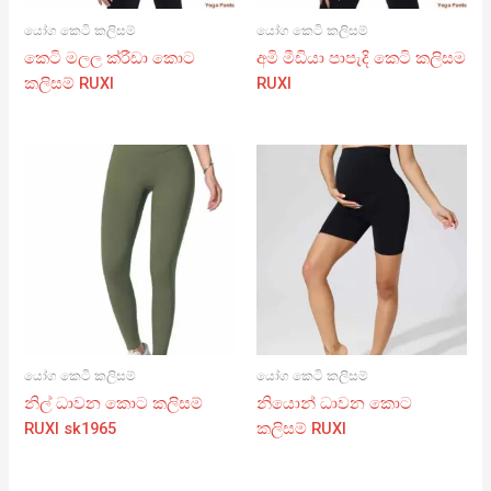
යෝග කෙටි කලිසම්
යෝග කෙටි කලිසම්
කෙටි මලල ක්රීඩා කොට
අමි මීඩියා පාපැදි කෙටි කලිසම
කලිසම් RUXI
RUXI
යෝග කෙටි කලිසම්
යෝග කෙටි කලිසම්
නිල් ධාවන කොට කලිසම්
නියොන් ධාවන කොට
RUXI sk1965
කලිසම් RUXI