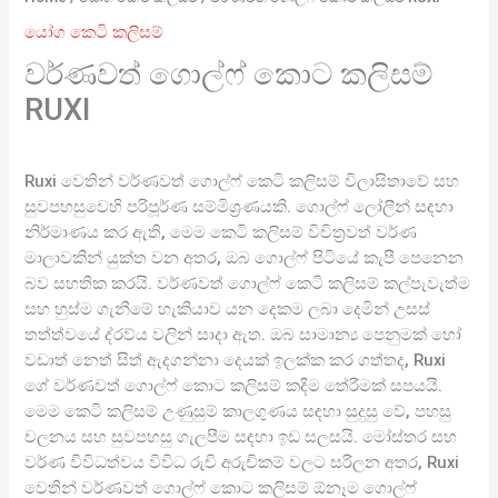
යෝග කෙටි කලිසම්
වර්ණවත් ගොල්ෆ් කොට කලිසම්
RUXI
Ruxi වෙතින් වර්ණවත් ගොල්ෆ් කෙටි කලිසම් විලාසිතාවේ සහ
සුවපහසුවෙහි පරිපූර්ණ සම්මිශ්‍රණයකි. ගොල්ෆ් ලෝලීන් සඳහා
නිර්මාණය කර ඇති, මෙම කෙටි කලිසම් විචිත්‍රවත් වර්ණ
මාලාවකින් යුක්ත වන අතර, ඔබ ගොල්ෆ් පිටියේ කැපී පෙනෙන
බව සහතික කරයි. වර්ණවත් ගොල්ෆ් කෙටි කලිසම් කල්පැවැත්ම
සහ හුස්ම ගැනීමේ හැකියාව යන දෙකම ලබා දෙමින් උසස්
තත්ත්වයේ ද්රව්ය වලින් සාදා ඇත. ඔබ සාමාන්‍ය පෙනුමක් හෝ
වඩාත් නෙත් සිත් ඇදගන්නා දෙයක් ඉලක්ක කර ගත්තද, Ruxi
ගේ වර්ණවත් ගොල්ෆ් කොට කලිසම් කදිම තේරීමක් සපයයි.
මෙම කෙටි කලිසම් උණුසුම් කාලගුණය සඳහා සුදුසු වේ, පහසු
චලනය සහ සුවපහසු ගැලපීම සඳහා ඉඩ සලසයි. මෝස්තර සහ
වර්ණ විවිධත්වය විවිධ රුචි අරුචිකම් වලට සරිලන අතර, Ruxi
වෙතින් වර්ණවත් ගොල්ෆ් කොට කලිසම් ඕනෑම ගොල්ෆ්