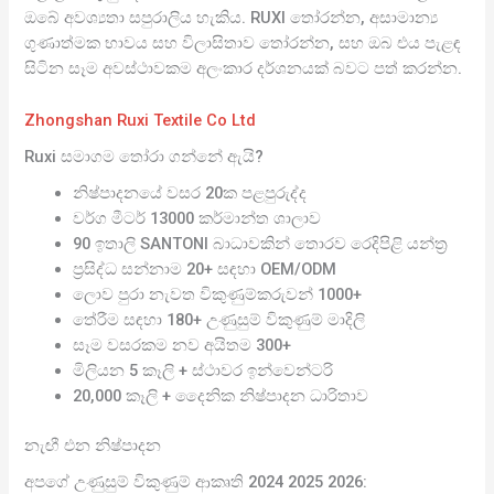
ඔබේ අවශ්‍යතා සපුරාලිය හැකිය. RUXI තෝරන්න, අසාමාන්‍ය
ගුණාත්මක භාවය සහ විලාසිතාව තෝරන්න, සහ ඔබ එය පැළඳ
සිටින සෑම අවස්ථාවකම අලංකාර දර්ශනයක් බවට පත් කරන්න.
Zhongshan Ruxi Textile Co Ltd
Ruxi සමාගම තෝරා ගන්නේ ඇයි?
නිෂ්පාදනයේ වසර 20ක පළපුරුද්ද
වර්ග මීටර් 13000 කර්මාන්ත ශාලාව
90 ඉතාලි SANTONI බාධාවකින් තොරව රෙදිපිළි යන්ත්‍ර
ප්‍රසිද්ධ සන්නාම 20+ සඳහා OEM/ODM
ලොව පුරා නැවත විකුණුම්කරුවන් 1000+
තේරීම සඳහා 180+ උණුසුම් විකුණුම් මාදිලි
සෑම වසරකම නව අයිතම 300+
මිලියන 5 කෑලි + ස්ථාවර ඉන්වෙන්ටරි
20,000 කෑලි + දෛනික නිෂ්පාදන ධාරිතාව
නැඟී එන නිෂ්පාදන
අපගේ උණුසුම් විකුණුම් ආකෘති 2024 2025 2026: