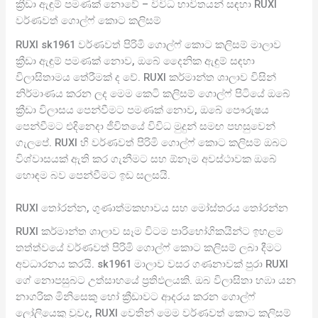
ක්‍රීඩා ඇඳුම් පමණක් නොවේ – විවිධ භාවිතයන් සඳහා RUXI
වර්ණවත් ගොල්ෆ් කොට කලිසම්
RUXI sk1961 වර්ණවත් පිරිමි ගොල්ෆ් කොට කලිසම් මාලාව
ක්‍රීඩා ඇඳුම් පමණක් නොව, ඔබේ දෛනික ඇඳුම් සඳහා
විලාසිතාමය තේරීමක් ද වේ. RUXI කර්මාන්ත ශාලාව විසින්
නිර්මාණය කරන ලද මෙම කෙටි කලිසම් ගොල්ෆ් පිටියේ ඔබේ
ක්‍රීඩා විලාසය පෙන්වීමට පමණක් නොව, ඔබේ පෞරුෂය
පෙන්වීමට එදිනෙදා ජීවිතයේ විවිධ මුදුන් සමඟ පහසුවෙන්
ගැලපේ. RUXI හි වර්ණවත් පිරිමි ගොල්ෆ් කොට කලිසම් ඔබට
විශ්වාසයක් ඇති කර ගැනීමට සහ ඕනෑම අවස්ථාවක ඔබේ
හොඳම බව පෙන්වීමට ඉඩ සලසයි.
RUXI තෝරන්න, ගුණාත්මකභාවය සහ මෝස්තරය තෝරන්න
RUXI කර්මාන්ත ශාලාව සෑම විටම පාරිභෝගිකයින්ට ඉහළම
තත්ත්වයේ වර්ණවත් පිරිමි ගොල්ෆ් කොට කලිසම් ලබා දීමට
අවධාරනය කරයි. sk1961 මාලාව වසර ගණනාවක් පුරා RUXI
ගේ නොපසුබට උත්සාහයේ ප්‍රතිඵලයකි. ඔබ විලාසිතා හඹා යන
නාගරික මිනිසෙකු හෝ ක්‍රීඩාවට ආදරය කරන ගොල්ෆ්
ලෝලියෙකු වුවද, RUXI වෙතින් මෙම වර්ණවත් කොට කලිසම්