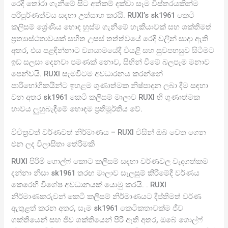
රෙදි තෝරා ගැනීමේ සිට අත්කම් දක්වා සෑම විස්තරයකින්ම
පරිපූර්ණත්වය සඳහා උත්සාහ කරයි. RUXI’s sk1961 කෙටි
කලිසම් ශ්‍රේණිය හොඳ හුස්ම ගැනීමේ හැකියාවක් සහ ශක්තිමත්
ප්‍රත්‍යාස්ථතාවයක් සහිත උසස් තත්ත්වයේ රෙදි වලින් සාදා ඇති
අතර, එය පළඳින්නාට ව්‍යායාමයේදී වියළි සහ සුවපහසුව සිටීමට
ඉඩ සලසා දෙනවා පමණක් නොව, සිහින් වීමේ බලපෑම මනාව
පෙන්වයි. RUXI සැමවිටම අවධාරනය කරන්නේ
පාරිභෝගිකයින්ට ඉහළම ගුණාත්මක නිෂ්පාදන ලබා දීම සඳහා
වන අතර sk1961 කෙටි කලිසම් මාලාව RUXI හි ගුණාත්මක
භාවය ලුහුබැඳීමේ හොඳම ප්‍රතිමූර්තිය වේ.
විචිත්‍රවත් වර්ණවත් නිර්මාණය – RUXI විසින් ඔබ වෙත ගෙන
එන ලද විලාසිතා තේරීමකි
RUXI පිරිමි ගොල්ෆ් කොට කලිසම් සඳහා වර්ණවල වැදගත්කම
දන්නා නිසා sk1961 තරඟ මාලාව සැලසුම් කිරීමේදී වර්ණය
කෙරෙහි විශේෂ අවධානයක් යොමු කරයි. . RUXI
නිර්මාණකරුවන් කෙටි කලිසම් නිර්මාණයට දීප්තිමත් වර්ණ
ඇතුළත් කරන අතර, සෑම sk1961 කෙටිකතාවක්ම ජීව
ශක්තියෙන් සහ ජීව ශක්තියෙන් පිරී ඇති අතර, ඔබේ ගොල්ෆ්