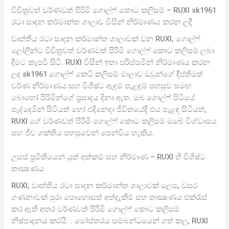
විචිත්‍රවත් වර්ණවත් පිරිමි ගොල්ෆ් කොට කලිසම් – RUXI sk1961
රටා සාදන කර්මාන්ත ශාලාව විසින් නිර්මාණය කරන ලදී
වෘත්තීය රටා සාදන කර්මාන්ත ශාලාවක් වන RUXI, ගොල්ෆ්
ලෝලීන්ට විචිත්‍රවත් වර්ණවත් පිරිමි ගොල්ෆ් කොට කලිසම් ලබා
දීමට කැපවී සිටී. RUXI විසින් ඉතා පරිස්සමින් නිර්මාණය කරන
ලද sk1961 ගොල්ෆ් කෙටි කලිසම් මාලාව ඔවුන්ගේ දීප්තිමත්
වර්ණ නිර්මාණය සහ විශිෂ්ට ඇඳුම් පැළඳුම් පහසුව සමඟ
බොහෝ පිරිමින්ගේ ප්‍රසාදය දිනා ඇත. ඔබ ගොල්ෆ් පිටියේ
පැද්දෙමින් සිටියත් හෝ එදිනෙදා ජීවිතයේදී එය පැළඳ සිටියත්,
RUXI ගේ වර්ණවත් පිරිමි ගොල්ෆ් කොට කලිසම් ඔබේ විශ්වාසය
සහ ජීව ශක්තිය පහසුවෙන් පෙන්විය හැකිය.
උසස් ප්‍රමිතියෙන් යුත් අත්කම් සහ නිර්මාණ – RUXI හි විශිෂ්ට
තාක්‍ෂණය
RUXI, වෘත්තීය රටා සාදන කර්මාන්ත ශාලාවක් ලෙස, වසර
ගණනාවක් පුරා පොහොසත් අත්දැකීම් සහ තාක්‍ෂණය එක්රැස්
කර ඇති අතර වර්ණවත් පිරිමි ගොල්ෆ් කොට කලිසම්
නිෂ්පාදනය කරයි. . මෝස්තරය සම්බන්ධයෙන් ගත් කල, RUXI