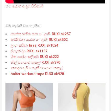
තව
යෝග ඇඳුම් වීඩියෝ
ඔබ කැමති විය හැකිය:
සාක්කු සහිත ඝන ෙලගිං RUXI sk257
සම්පීඩන යෝග ෙලගිං RUXI sk502
ලාභ ක්රීඩා bras RUXI sk1024
ලිලැක් බ්‍රා RUXI sk1137
ශීත යෝග කලිසම් RUXI sk222
නිල් ව්‍යායාම කකුල් RUXI sk370
හොඳම දැරිය හැකි ව්‍යායාම කකුල්
halter workout tops RUXI sk928