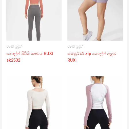
ටැංකි මුදුන්
ටැංකි මුදුන්
ගොල්ෆ් පිරිමි කබාය RUXI
සම්පූර්ණ zip ගොල්ෆ් ඇඳුම
sk2532
RUXI