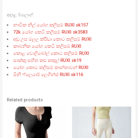
අදාළ බ්ලොග්:
නාවික නිල් යෝග කලිසම් RUXI sk157
72k යෝග කෙටි කලිසම් RUXI sk3583
අඩු උස මලල ක්රීඩා කොට කලිසම් RUXI
කාබනික යෝග කෙටි කලිසම් RUXI
කොළ වොලිබෝල් කොට කලිසම් RUXI
සාක්කු සහිත කළු කකුල් RUXI sk19
යෝග කොට කලිසම් කාන්තාවන් RUXI
මිනි ෆ්ලෙයාර් ලෙගින්ස් RUXI sk116
Related products