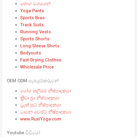
තොග වශයෙන්
Yoga Pants
Sports Bras
Track Suits
Running Vests
Sports Shorts
Long Sleeve Shirts
Bodysuits
Fast Drying Clothes
Wholesale Price
OEM ODM සැපයුම්කරුවන්
යෝග කලිසම් නිෂ්පාදකයා
ක්‍රීඩා බ්‍රා නිෂ්පාදකයා
ට්‍රැක් සූට් නිෂ්පාදකයා
ධාවන වෙස්ට් නිෂ්පාදකයා
www.RuxiYoga.com
Youtube වීඩියෝ