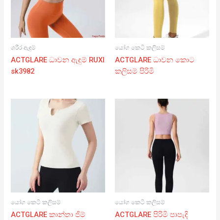
ශරීර ඇඳුම්
යෝග කෙටි කලිසම්
ACTGLARE ධාවන ඇඳුම් RUXI
ACTGLARE ධාවන කොට
sk3982
කලිසම් පිරිමි
යෝග කෙටි කලිසම්
යෝග කෙටි කලිසම්
ACTGLARE කාන්තා ජිම්
ACTGLARE පිරිමි පාපැදි