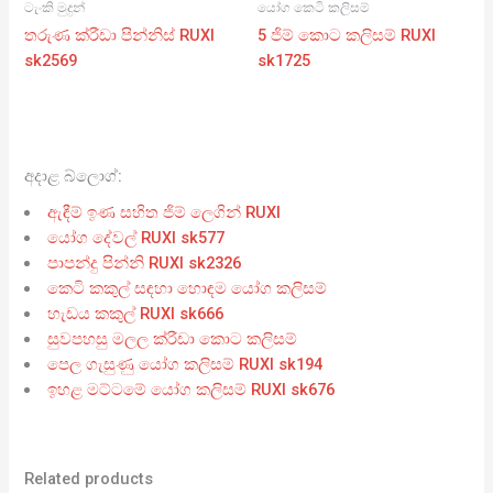
ටැංකි මුදුන්
යෝග කෙටි කලිසම්
තරුණ ක්රීඩා පින්නිස් RUXI
5 ජිම් කොට කලිසම් RUXI
sk2569
sk1725
අදාළ බ්ලොග්:
ඇඳීම් ඉණ සහිත ජිම් ලෙගින් RUXI
යෝග දේවල් RUXI sk577
පාපන්දු පින්නි RUXI sk2326
කෙටි කකුල් සඳහා හොඳම යෝග කලිසම්
හැඩය කකුල් RUXI sk666
සුවපහසු මලල ක්රීඩා කොට කලිසම්
පෙල ගැසුණු යෝග කලිසම් RUXI sk194
ඉහළ මට්ටමේ යෝග කලිසම් RUXI sk676
Related products