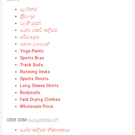
ලෙගින්ස්
ක්‍රීඩා බ්‍රා
ටැංකි මුදුන්
යෝග කෙටි කලිසම්
ශරීර ඇඳුම්
තොග වශයෙන්
Yoga Pants
Sports Bras
Track Suits
Running Vests
Sports Shorts
Long Sleeve Shirts
Bodysuits
Fast Drying Clothes
Wholesale Price
OEM ODM සැපයුම්කරුවන්
යෝග කලිසම් නිෂ්පාදකයා