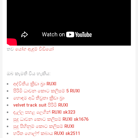
තව
යෝග ඇඳුම් වීඩියෝ
ඔබ කැමති විය හැකිය:
අද්විතීය ක්‍රීඩා බ්‍රා RUXI
පිරිමි ධාවන කොට කලිසම් 5 RUXI
හොඳම අධි තීව්‍රතා ක්‍රීඩා බ්‍රා
velvet track suit පිරිමි RUXI
දැල්ල පහළ ලෙගින් RUXI sk323
සුදු ධාවන කොට කලිසම් RUXI sk1676
සුදු පිහිනුම් කොට කලිසම් RUXI
හරිත ගොල්ෆ් කබාය RUXI sk2511