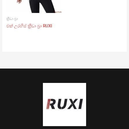
ක්‍රීඩා බ්‍රා
එක් උරහිස් ක්‍රීඩා බ්‍රා RUXI