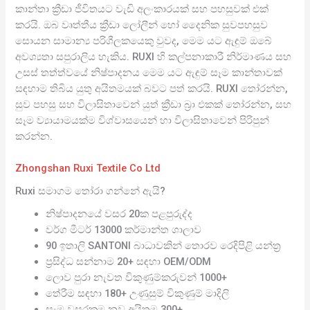
කාන්තා ක්‍රීඩා ජීවිතයට වැඩි අලංකාරයක් සහ පහසුවක් එක්
කරයි. ඔබ වෘත්තීය ක්‍රීඩා ලෝලීන් හෝ දෛනික සුවපහසුව
සොයන සාමාන්‍ය පරිශීලකයෙකු වුවද, මෙම යට ඇඳුම් ඔබේ
අවශ්‍යතා සපුරාලිය හැකිය. RUXI හි කල්පනාකාරී නිර්මාණය සහ
උසස් තත්ත්වයේ නිෂ්පාදනය මෙම යට ඇඳුම් සෑම කාන්තාවක්
සඳහාම තිබිය යුතු අයිතමයක් බවට පත් කරයි. RUXI තෝරන්න,
සුව පහසු සහ විලාසිතාවෙන් යුත් ක්‍රීඩා බ්‍රා එකක් තෝරන්න, සහ
සෑම ව්‍යායාමයක්ම විශ්වාසයෙන් හා විලාසිතාවෙන් පිරිපුන්
කරන්න.
Zhongshan Ruxi Textile Co Ltd
Ruxi සමාගම තෝරා ගන්නේ ඇයි?
නිෂ්පාදනයේ වසර 20ක පළපුරුද්ද
වර්ග මීටර් 13000 කර්මාන්ත ශාලාව
90 ඉතාලි SANTONI බාධාවකින් තොරව රෙදිපිළි යන්ත්‍ර
ප්‍රසිද්ධ සන්නාම 20+ සඳහා OEM/ODM
ලොව පුරා නැවත විකුණුම්කරුවන් 1000+
තේරීම සඳහා 180+ උණුසුම් විකුණුම් මාදිලි
සෑම වසරකම නව අයිතම 300+