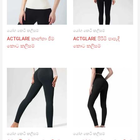
යෝග කෙටි කලිසම්
යෝග කෙටි කලිසම්
ACTGLARE කාන්තා ජිම්
ACTGLARE පිරිමි පාපැදි
කොට කලිසම්
කොට කලිසම්
යෝග කෙටි කලිසම්
යෝග කෙටි කලිසම්