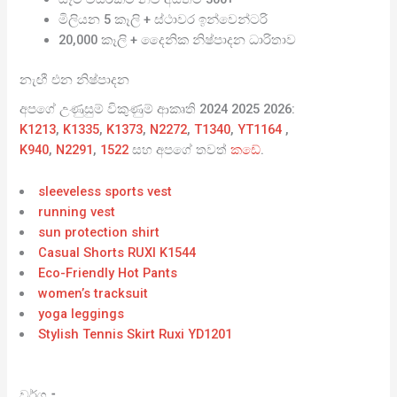
මිලියන 5 කෑලි + ස්ථාවර ඉන්වෙන්ටරි
20,000 කෑලි + දෛනික නිෂ්පාදන ධාරිතාව
නැඟී එන නිෂ්පාදන
අපගේ උණුසුම් විකුණුම් ආකෘති 2024 2025 2026:
K1213
,
K1335
,
K1373
,
N2272
,
T1340
,
YT1164
,
K940
,
N2291
,
1522
සහ අපගේ තවත්
කඩේ
.
sleeveless sports vest
running vest
sun protection shirt
Casual Shorts RUXI K1544
Eco-Friendly Hot Pants
women’s tracksuit
yoga leggings
Stylish Tennis Skirt Ruxi YD1201
වර්ග：