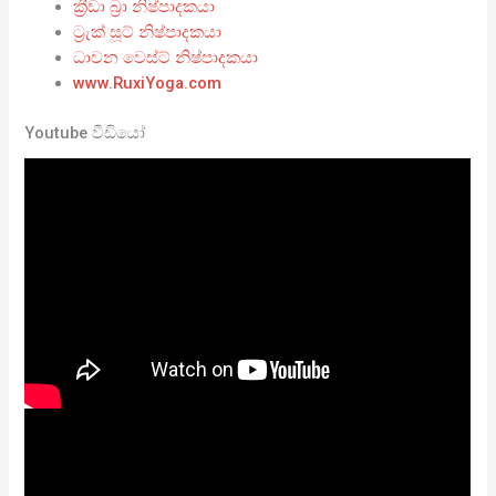
ක්‍රීඩා බ්‍රා නිෂ්පාදකයා
ට්‍රැක් සූට් නිෂ්පාදකයා
ධාවන වෙස්ට් නිෂ්පාදකයා
www.RuxiYoga.com
Youtube වීඩියෝ