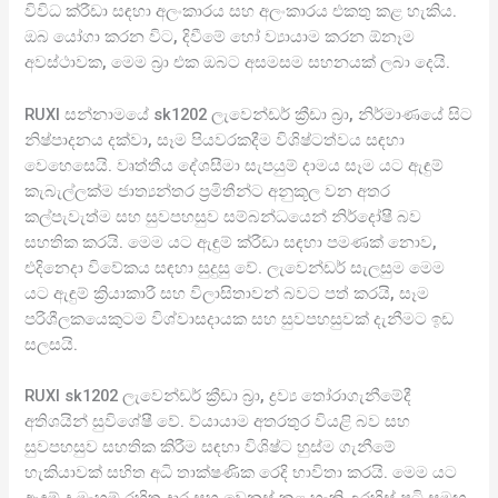
විවිධ ක්රීඩා සඳහා අලංකාරය සහ අලංකාරය එකතු කළ හැකිය.
ඔබ යෝගා කරන විට, දිවීමේ හෝ ව්‍යායාම කරන ඕනෑම
අවස්ථාවක, මෙම බ්‍රා එක ඔබට අසමසම සහනයක් ලබා දෙයි.
RUXI සන්නාමයේ sk1202 ලැවෙන්ඩර් ක්‍රීඩා බ්‍රා, නිර්මාණයේ සිට
නිෂ්පාදනය දක්වා, සෑම පියවරකදීම විශිෂ්ටත්වය සඳහා
වෙහෙසෙයි. වෘත්තීය දේශසීමා සැපයුම් දාමය සෑම යට ඇඳුම්
කැබැල්ලක්ම ජාත්‍යන්තර ප්‍රමිතීන්ට අනුකූල වන අතර
කල්පැවැත්ම සහ සුවපහසුව සම්බන්ධයෙන් නිර්දෝෂී බව
සහතික කරයි. මෙම යට ඇඳුම් ක්රීඩා සඳහා පමණක් නොව,
එදිනෙදා විවේකය සඳහා සුදුසු වේ. ලැවෙන්ඩර් සැලසුම මෙම
යට ඇඳුම් ක්‍රියාකාරී සහ විලාසිතාවන් බවට පත් කරයි, සෑම
පරිශීලකයෙකුටම විශ්වාසදායක සහ සුවපහසුවක් දැනීමට ඉඩ
සලසයි.
RUXI sk1202 ලැවෙන්ඩර් ක්‍රීඩා බ්‍රා, ද්‍රව්‍ය තෝරාගැනීමේදී
අතිශයින් සුවිශේෂී වේ. ව්යායාම අතරතුර වියළි බව සහ
සුවපහසුව සහතික කිරීම සඳහා විශිෂ්ට හුස්ම ගැනීමේ
හැකියාවක් සහිත අධි තාක්ෂණික රෙදි භාවිතා කරයි. මෙම යට
ඇඳුම් ද මැහුම් රහිත දාර සහ වෙනස් කළ හැකි උරහිස් පටි සමඟ