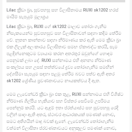
Lilac ක්‍රීඩා බ්‍රා, සුවපහසු සහ විලාසිතාමය RUXI sk1202 හරස්
මායිම් සැපයුම් මූලාශ්‍රය
Lilac ක්‍රීඩා බ්‍රා, RUXI ගේ sk1202 මාලාව තෝරා ගැනීම
නිසැකයෙන්ම සුවපහසුව සහ විලාසිතාවන් සඳහා කදිම තේරීම
වේ. නූතන කාන්තාව සඳහා නිර්මාණය කර ඇති මෙම ක්‍රීඩා බ්‍රා
එක ලිලැක් අලංකාරය විලාසිතාව සමඟ ඒකාබද්ධ කරයි, සෑම
පළඳින්නෙකුටම ව්‍යායාම කරන අතරතුර ඔවුන්ගේ හොඳම
පෙනුමක් ලබා දේ. RUXI සන්නාමය එහි අනන්‍ය නිර්මාණ
සංකල්පය සහ උසස් තත්ත්වයේ ද්‍රව්‍ය තෝරාගැනීම සමඟින්
දේශසීමා සැපයුම සඳහා පළමු තේරීම බවට පත්ව ඇති අතර
sk1202 ශ්‍රේණිය ප්‍රවණතාවයට නායකත්වය දී ඇත.
මෙම ලැවෙන්ඩර් ක්‍රීඩා බ්‍රා එක තුළ, RUXI සන්නාමය එහි විශිෂ්ට
නිර්මාණ ශිල්පීය හැකියාව සහ විස්තර සෙවීමේ උපරිමය
පෙන්නුම් කරයි. යට ඇඳුම් ඉතා ප්රත්යාස්ථ සහ සුවපහසු රෙදි
වලින් සාදා ඇති අතර, ස්ථාවර ආධාරකයක් පමණක් නොව,
සමට අතිශයින් මෘදු බවක් දැනේ. ලැවෙන්ඩර් තෝරාගැනීම
වත්මන් විලාසිතා ප්රවණතාවයට අනුකූලව පමණක් නොව,