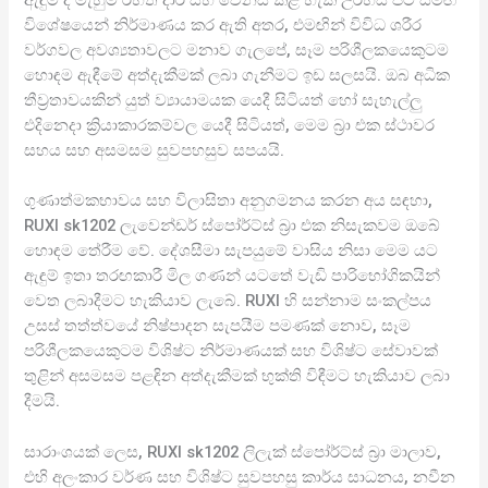
විශේෂයෙන් නිර්මාණය කර ඇති අතර, එමඟින් විවිධ ශරීර
වර්ගවල අවශ්‍යතාවලට මනාව ගැලපේ, සෑම පරිශීලකයෙකුටම
හොඳම ඇඳීමේ අත්දැකීමක් ලබා ගැනීමට ඉඩ සලසයි. ඔබ අධික
තීව්‍රතාවයකින් යුත් ව්‍යායාමයක යෙදී සිටියත් හෝ සැහැල්ලු
එදිනෙදා ක්‍රියාකාරකම්වල යෙදී සිටියත්, මෙම බ්‍රා එක ස්ථාවර
සහය සහ අසමසම සුවපහසුව සපයයි.
ගුණාත්මකභාවය සහ විලාසිතා අනුගමනය කරන අය සඳහා,
RUXI sk1202 ලැවෙන්ඩර් ස්පෝර්ට්ස් බ්‍රා එක නිසැකවම ඔබේ
හොඳම තේරීම වේ. දේශසීමා සැපයුමේ වාසිය නිසා මෙම යට
ඇඳුම් ඉතා තරඟකාරී මිල ගණන් යටතේ වැඩි පාරිභෝගිකයින්
වෙත ලබාදීමට හැකියාව ලැබේ. RUXI හි සන්නාම සංකල්පය
උසස් තත්ත්වයේ නිෂ්පාදන සැපයීම පමණක් නොව, සෑම
පරිශීලකයෙකුටම විශිෂ්ට නිර්මාණයක් සහ විශිෂ්ට සේවාවක්
තුළින් අසමසම පළඳින අත්දැකීමක් භුක්ති විඳීමට හැකියාව ලබා
දීමයි.
සාරාංශයක් ලෙස, RUXI sk1202 ලිලැක් ස්පෝර්ට්ස් බ්‍රා මාලාව,
එහි අලංකාර වර්ණ සහ විශිෂ්ට සුවපහසු කාර්ය සාධනය, නවීන