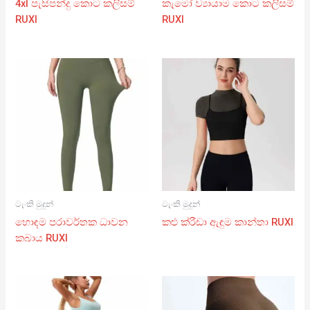
4xl පැසිපන්දු කොට කලිසම්
කැමෝ ව්‍යායාම කොට කලිසම්
RUXI
RUXI
ටැංකි මුදුන්
ටැංකි මුදුන්
හොඳම පරාවර්තක ධාවන
කළු ක්රීඩා ඇඳුම කාන්තා RUXI
කබාය RUXI