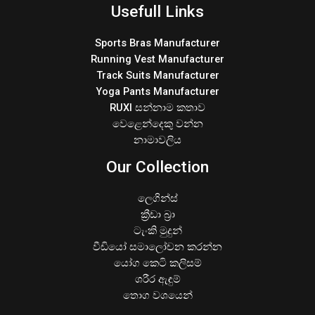
Usefull Links
Sports Bras Manufacturer
Running Vest Manufacturer
Track Suits Manufacturer
Yoga Pants Manufacturer
RUXI සන්නාම කතාව
වෙළෙන්දෙකු වන්න
නාමාවලිය
Our Collection
ලෙගින්ස්
ක්‍රීඩා බ්‍රා
ටැංකි මුදුන්
වීඩියෝ සමාලෝචන කරන්න
යෝග කෙටි කලිසම්
ශරීර ඇඳුම්
තොග වශයෙන්