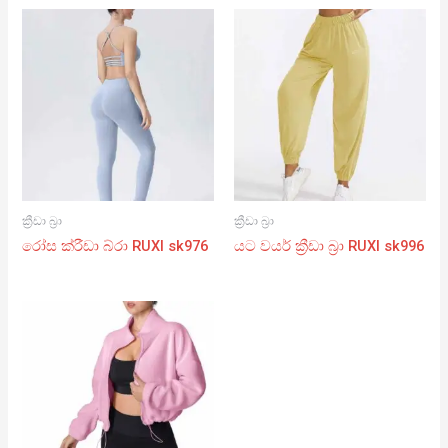
ක්‍රීඩා බ්‍රා
ක්‍රීඩා බ්‍රා
රෝස ක්රීඩා බ්රා RUXI sk976
යට වයර් ක්‍රීඩා බ්‍රා RUXI sk996