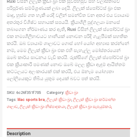
Ruxi විසින් ලිලැක් ක්‍රීඩා බ්‍රා එක සුවපහසුව සහ විලාසිතාවේ
පරිපූර්ණ සම්මිශ්‍රණයක් ලබා දෙයි. ලිලැක් ස්පෝර්ට්ස් බ්‍රා එක
මෘදු, හුස්ම ගත හැකි රෙදි වලින් සමන්විත වන අතර එය ව්‍යායාම
අතරතුර විශිෂ්ට සහායක් සපයයි. ක්‍රියාශීලී පුද්ගලයා මනසේ
තබාගෙන නිර්මාණය කර ඇති, Ruxi විසින් ලිලැක් ස්පෝර්ට්ස් බ්‍රා
එක නම්‍යශීලීභාවයට හානියක් නොවන පරිදි ගැළපීමක් සහතික
කරයි. ඔබ ව්‍යායාම් ශාලාවට ගොස් හෝ යෝග අභ්‍යාස කරන්නේ
නම්, මෙම ලිලැක් ක්‍රීඩා බ්‍රා එක එහි සැහැල්ලු මෝස්තරයෙන්
ඔබේ කාර්ය සාධනය වැඩි කරයි. රුක්සිගේ ලිලැක් ස්පෝර්ට්ස් බ්‍රා
එක ක්‍රියාකාරී පමණක් නොව ඔබේ මලල ක්‍රීඩා ඇඳුම් ආයිත්තම්
කට්ටලයට අලංකාරයක් එක් කරයි, එය ඕනෑම යෝග්‍යතා
ලෝලියෙකුට තිබිය යුතුම දෙයක් බවට පත් කරයි.
SKU:
6c26f351f705
Category:
ක්‍රීඩා බ්‍රා
Tags:
lilac sports bra
,
ලිලැක් ක්‍රීඩා බ්‍රා
,
ලිලැක් ක්‍රීඩා බ්‍රා කර්මාන්ත
ශාලාව
,
ලිලැක් ක්‍රීඩා බ්‍රා නිෂ්පාදකයා
,
ලිලැක් ක්‍රීඩා බ්‍රා සැපයුම්කරු
Description