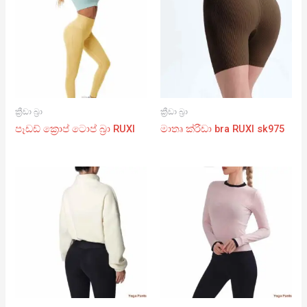
ක්‍රීඩා බ්‍රා
ක්‍රීඩා බ්‍රා
පෑඩඩ් ක්‍රොප් ටොප් බ්‍රා RUXI
මාතෘ ක්රීඩා bra RUXI sk975