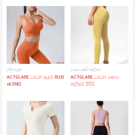
ශරීර ඇඳුම්
යෝග කෙටි කලිසම්
ACTGLARE ධාවන ඇඳුම් RUXI
ACTGLARE ධාවන කොට
sk3982
කලිසම් පිරිමි