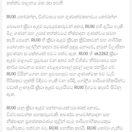
තත්ත්ව පාලනය මත රඳා පවතී.
RUXI තෝරන්න, විශ්වාසය සහ ගුණාත්මකභාවය තෝරන්න
බොහෝ ක්‍රීඩා ඇඳුම් සැපයුම්කරුවන් අතර, RUXI එහි දැරිය හැකි
මිල ගණන් සහ උසස් තත්ත්වයේ නිෂ්පාදන ගුණත්වය සමඟ
කැපී පෙනේ. RUXI හි ක්‍රීඩා ඇඳුම් ක්‍රීඩක ක්‍රීඩිකාවන් සහ ශාරීරික
යෝග්‍යතා ලෝලීන් සඳහා පමණක් සුදුසු නොවේ, නමුත් විලාසිතා
ප්‍රවණතා සංකේතයක් බවට පත්ව ඇත. RUXI හි sk2262 ක්‍රීඩා
ඇඳුම් මාලාවේ ප්‍රමුඛයා වන අතර එහි විශිෂ්ට නිර්මාණය සහ
කාර්ය සාධනය සමඟ වෙළඳපොලේ පුළුල් ලෙස ජනප්‍රිය වේ.
RUXI විසින් ගෙන එන සුවපහසුව සහ ගුණාත්මක බව වැඩි
පිරිසකට භුක්ති විඳීමට හැකි වන පරිදි, ගෝලීය පාරිභෝගිකයින්ට
වඩාත් ලාභදායී ක්‍රීඩා ඇඳුම් සැපයීමට RUXI දිගටම කැපවී සිටිනු
ඇත.
RUXI යනු ක්‍රීඩා ඇඳුම් සන්නාමයක් පමණක් නොව,
විශ්වාසවන්ත සහකරුවෙකි. අඛණ්ඩ නවෝත්පාදන සහ
නිෂ්පාදන ප්‍රශස්තකරණය තුළින් සෑම පාරිභෝගිකයෙකුම
සෑහීමකට පත්වන බව RUXI සහතික කරයි. RUXI තෝරා ගැනීම