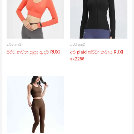
ශරීර ඇඳුම්
ශරීර ඇඳුම්
පිරිමි නවීන සුදුසු ඇඳුම් RUXI
අළු plaid ක්රීඩා කබාය RUXI
sk2258