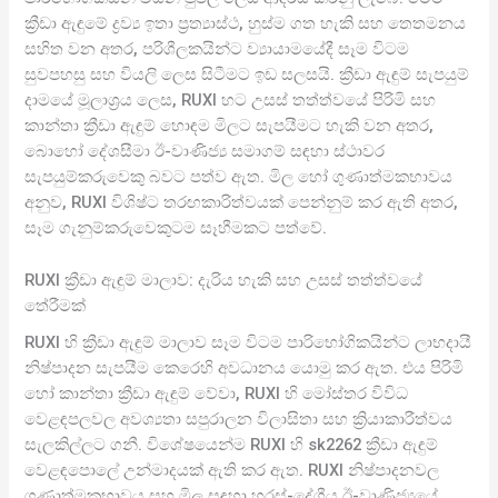
ක්‍රීඩා ඇඳුමේ ද්‍රව්‍ය ඉතා ප්‍රත්‍යාස්ථ, හුස්ම ගත හැකි සහ තෙතමනය
සහිත වන අතර, පරිශීලකයින්ට ව්‍යායාමයේදී සෑම විටම
සුවපහසු සහ වියලි ලෙස සිටීමට ඉඩ සලසයි. ක්‍රීඩා ඇඳුම් සැපයුම්
දාමයේ මූලාශ්‍රය ලෙස, RUXI හට උසස් තත්ත්වයේ පිරිමි සහ
කාන්තා ක්‍රීඩා ඇඳුම් හොඳම මිලට සැපයීමට හැකි වන අතර,
බොහෝ දේශසීමා ඊ-වාණිජ්‍ය සමාගම් සඳහා ස්ථාවර
සැපයුම්කරුවෙකු බවට පත්ව ඇත. මිල හෝ ගුණාත්මකභාවය
අනුව, RUXI විශිෂ්ට තරඟකාරිත්වයක් පෙන්නුම් කර ඇති අතර,
සෑම ගැනුම්කරුවෙකුටම සෑහීමකට පත්වේ.
RUXI ක්‍රීඩා ඇඳුම් මාලාව: දැරිය හැකි සහ උසස් තත්ත්වයේ
තේරීමක්
RUXI හි ක්‍රීඩා ඇඳුම් මාලාව සෑම විටම පාරිභෝගිකයින්ට ලාභදායී
නිෂ්පාදන සැපයීම කෙරෙහි අවධානය යොමු කර ඇත. එය පිරිමි
හෝ කාන්තා ක්‍රීඩා ඇඳුම් වේවා, RUXI හි මෝස්තර විවිධ
වෙළඳපලවල අවශ්‍යතා සපුරාලන විලාසිතා සහ ක්‍රියාකාරීත්වය
සැලකිල්ලට ගනී. විශේෂයෙන්ම RUXI හි sk2262 ක්‍රීඩා ඇඳුම්
වෙළඳපොලේ උන්මාදයක් ඇති කර ඇත. RUXI නිෂ්පාදනවල
ගුණාත්මකභාවය සහ මිල සඳහා හරස්-දේශීය ඊ-වාණිජ්‍යයේ