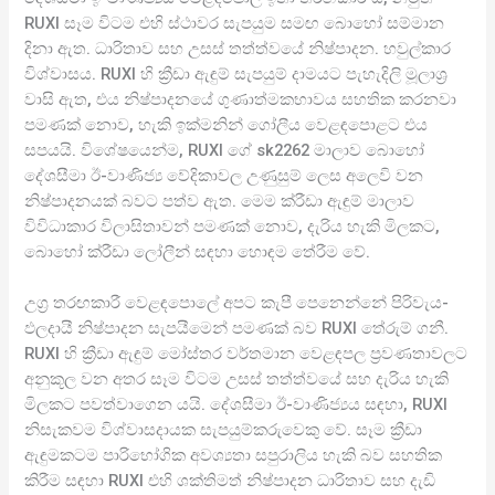
RUXI සෑම විටම එහි ස්ථාවර සැපයුම සමඟ බොහෝ සම්මාන
දිනා ඇත. ධාරිතාව සහ උසස් තත්ත්වයේ නිෂ්පාදන. හවුල්කාර
විශ්වාසය. RUXI හි ක්‍රීඩා ඇඳුම් සැපයුම් දාමයට පැහැදිලි මූලාශ්‍ර
වාසි ඇත, එය නිෂ්පාදනයේ ගුණාත්මකභාවය සහතික කරනවා
පමණක් නොව, හැකි ඉක්මනින් ගෝලීය වෙළඳපොළට එය
සපයයි. විශේෂයෙන්ම, RUXI ගේ sk2262 මාලාව බොහෝ
දේශසීමා ඊ-වාණිජ්‍ය වේදිකාවල උණුසුම් ලෙස අලෙවි වන
නිෂ්පාදනයක් බවට පත්ව ඇත. මෙම ක්රීඩා ඇඳුම් මාලාව
විවිධාකාර විලාසිතාවන් පමණක් නොව, දැරිය හැකි මිලකට,
බොහෝ ක්රීඩා ලෝලීන් සඳහා හොඳම තේරීම වේ.
උග්‍ර තරඟකාරී වෙළඳපොලේ අපට කැපී පෙනෙන්නේ පිරිවැය-
ඵලදායී නිෂ්පාදන සැපයීමෙන් පමණක් බව RUXI තේරුම් ගනී.
RUXI හි ක්‍රීඩා ඇඳුම් මෝස්තර වර්තමාන වෙළඳපල ප්‍රවණතාවලට
අනුකූල වන අතර සෑම විටම උසස් තත්ත්වයේ සහ දැරිය හැකි
මිලකට පවත්වාගෙන යයි. දේශසීමා ඊ-වාණිජ්‍යය සඳහා, RUXI
නිසැකවම විශ්වාසදායක සැපයුම්කරුවෙකු වේ. සෑම ක්‍රීඩා
ඇඳුමකටම පාරිභෝගික අවශ්‍යතා සපුරාලිය හැකි බව සහතික
කිරීම සඳහා RUXI එහි ශක්තිමත් නිෂ්පාදන ධාරිතාව සහ දැඩි