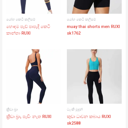
යෝග කෙටි කලිසම්
යෝග කෙටි කලිසම්
හොඳම පෑඩ් පාපැදි කෙටි
muay thai shorts men RUXI
කාන්තා RUXI
sk1762
ක්‍රීඩා බ්‍රා
ටැංකි මුදුන්
ක්‍රීඩා බ්‍රා, පෑඩිං නැත RUXI
කුඩා ධාවන කබාය RUXI
sk2588