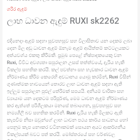
ශරීර ඇඳුම්
ලාභ ධාවන ඇඳුම් RUXI sk2262
එදිනෙදා ඇඳුම් සඳහා සුවපහසුව සහ විලාසිතාව යන දෙකම ලබා
දෙන මිල අඩු ධාවන ඇඳුම් ඕනෑම ඇඳුම් ආයිත්තම් කට්ටලයකට
අත්යවශ්ය එකතු කිරීමකි. ප්‍රමුඛ පෙළේ නිෂ්පාදකයෙකු වන
Ruxi, විවිධ අවශ්‍යතා සපුරාලන උසස් තත්ත්වයේ, දැරිය හැකි
විකල්ප සහතික කරයි. කල් පවත්නා සහ හැඩකාර ධාවන ඇඳුම්
නිර්මාණය කිරීම කෙරෙහි අවධානය යොමු කරමින්, Ruxi විසින්
ගුණාත්මක භාවයෙන් තොරව ලාභ ධාවන ඇඳුම් සඳහා ඇති
ඉල්ලුම සපුරාලන පුළුල් තේරීමක් සපයයි. අනියම් චාරිකා සහ
ව්‍යායාම යන දෙකටම පරිපූර්ණ, මෙම ධාවන ඇඳුම් නිර්මාණය
කර ඇත්තේ පරිශීලකයා මනසේ තබාගෙන, සුවපහසුව සහ
නම්‍යශීලී බව සහතික කරමිනි. Ruxi දැරිය හැකි මිලකට ඇති
කැපවීම නිසා ඔවුන්ගේ ලාභ ධාවන පථය කාර්ය සාධනය හෝ
පෙනුම කැප නොකර වටිනාකමක් සොයන අයට ආකර්ශනීය
විකල්පයක් බවට පත් කරයි. මෝස්තරයේ සහ වර්ණවල