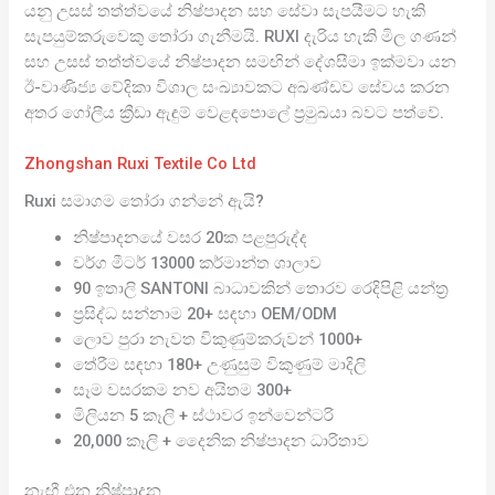
යනු උසස් තත්ත්වයේ නිෂ්පාදන සහ සේවා සැපයීමට හැකි
සැපයුම්කරුවෙකු තෝරා ගැනීමයි. RUXI දැරිය හැකි මිල ගණන්
සහ උසස් තත්ත්වයේ නිෂ්පාදන සමඟින් දේශසීමා ඉක්මවා යන
ඊ-වාණිජ්‍ය වේදිකා විශාල සංඛ්‍යාවකට අඛණ්ඩව සේවය කරන
අතර ගෝලීය ක්‍රීඩා ඇඳුම් වෙළඳපොලේ ප්‍රමුඛයා බවට පත්වේ.
Zhongshan Ruxi Textile Co Ltd
Ruxi සමාගම තෝරා ගන්නේ ඇයි?
නිෂ්පාදනයේ වසර 20ක පළපුරුද්ද
වර්ග මීටර් 13000 කර්මාන්ත ශාලාව
90 ඉතාලි SANTONI බාධාවකින් තොරව රෙදිපිළි යන්ත්‍ර
ප්‍රසිද්ධ සන්නාම 20+ සඳහා OEM/ODM
ලොව පුරා නැවත විකුණුම්කරුවන් 1000+
තේරීම සඳහා 180+ උණුසුම් විකුණුම් මාදිලි
සෑම වසරකම නව අයිතම 300+
මිලියන 5 කෑලි + ස්ථාවර ඉන්වෙන්ටරි
20,000 කෑලි + දෛනික නිෂ්පාදන ධාරිතාව
නැඟී එන නිෂ්පාදන