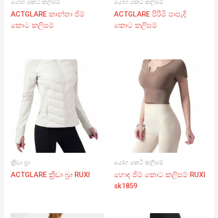
යෝග කෙටි කලිසම්
යෝග කෙටි කලිසම්
ACTGLARE කාන්තා ජිම්
ACTGLARE පිරිමි පාපැදි
කොට කලිසම්
කොට කලිසම්
ක්‍රීඩා බ්‍රා
යෝග කෙටි කලිසම්
ACTGLARE ක්‍රීඩා බ්‍රා RUXI
හොඳ ජිම් කොට කලිසම් RUXI
sk1859