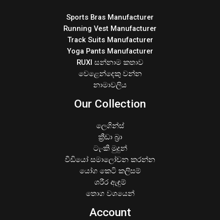
Sports Bras Manufacturer
Running Vest Manufacturer
Track Suits Manufacturer
Yoga Pants Manufacturer
RUXI සන්නාම කතාව
වෙළෙන්දෙකු වන්න
නාමාවලිය
Our Collection
ලෙගින්ස්
ක්‍රීඩා බ්‍රා
ටැංකි මුදුන්
වීඩියෝ සමාලෝචන කරන්න
යෝග කෙටි කලිසම්
ශරීර ඇඳුම්
තොග වශයෙන්
Account