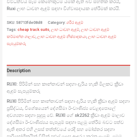
විවිධත්වය සෑම කෙනෙකුටම යමක් ඇති බව සහතික කරයි,
Ruxi ලාභ ධාවන ඇඳුම් සඳහා විශ්වාසදායක තේරීමක් කරයි.
SKU:
58713fde08d8
Category:
ශරීර ඇඳුම්
Tags:
cheap track suits
,
ලාභ ධාවන ඇඳුම්
,
ලාභ ධාවන ඇඳුම්
කර්මාන්ත ශාලාව
,
ලාභ ධාවන ඇඳුම් නිෂ්පාදකයා
,
ලාභ ධාවන ඇඳුම්
සැපයුම්කරු
Description
RUXI: පිරිමින් සහ කාන්තාවන් සඳහා දැරිය හැකි මිලකට ක්‍රීඩා
ඇඳුම් සැපයුම්කරු
RUXI පිරිමින් සහ කාන්තාවන් සඳහා දැරිය හැකි ක්‍රීඩා ඇඳුම් සඳහා
ප්‍රසිද්ධය, විශේෂයෙන් දේශසීමා ඊ-වාණිජ්‍ය වෙළඳපොලේ
අවශ්‍යතා සඳහා සුදුසු වේ. RUXI ගේ sk2262 ක්‍රීඩා ඇඳුම් මාලාව
දේශසීමා ඊ-වාණිජ්‍යය සැපයුම් සඳහා පළමු තේරීම බවට පත්ව
ඇති අතර එහි උසස් තත්ත්වයේ රෙදි සහ මෝස්තර සඳහා
පාරිභෝගිකයින් විසින් පුළුල් ලෙස ආදරය කරනු ලැබේ. මෙම