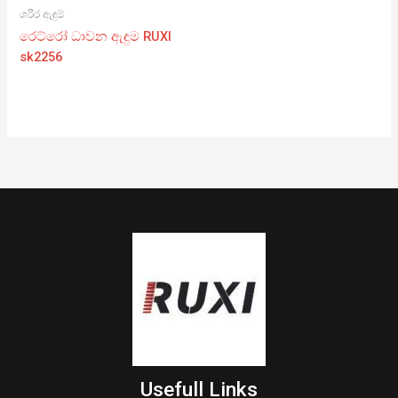
ශරීර ඇඳුම්
රෙට්රෝ ධාවන ඇඳුම RUXI
sk2256
Usefull Links