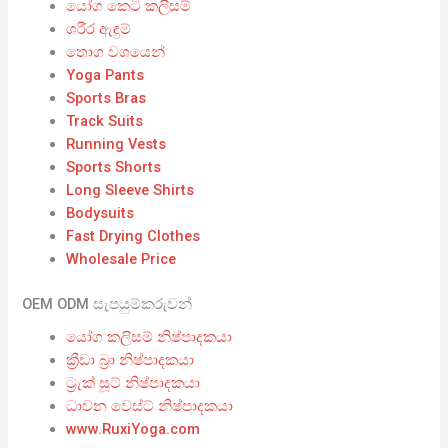
යෝග කෙටි කලිසම්
ශරීර ඇඳුම්
තොග වශයෙන්
Yoga Pants
Sports Bras
Track Suits
Running Vests
Sports Shorts
Long Sleeve Shirts
Bodysuits
Fast Drying Clothes
Wholesale Price
OEM ODM සැපයුම්කරුවන්
යෝග කලිසම් නිෂ්පාදකයා
ක්‍රීඩා බ්‍රා නිෂ්පාදකයා
ට්‍රැක් සූට් නිෂ්පාදකයා
ධාවන වෙස්ට් නිෂ්පාදකයා
www.RuxiYoga.com