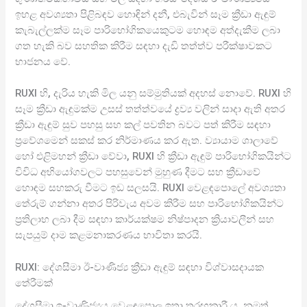
ඉහළ අවශ්‍යතා පිළිබඳව හොඳින් දනී, එබැවින් සෑම ක්‍රීඩා ඇඳුම්
කැබැල්ලක්ම සෑම පාරිභෝගිකයෙකුටම හොඳම අත්දැකීම ලබා
ගත හැකි බව සහතික කිරීම සඳහා දැඩි තත්ත්ව පරීක්ෂාවකට
භාජනය වේ.
RUXI හි, දැරිය හැකි මිල යනු සම්මුතියක් අදහස් නොවේ. RUXI හි
සෑම ක්‍රීඩා ඇඳුමක්ම උසස් තත්ත්වයේ ද්‍රව්‍ය වලින් සාදා ඇති අතර
ක්‍රීඩා ඇඳුම් සුව පහසු සහ කල් පවතින බවට පත් කිරීම සඳහා
ප්‍රවේශමෙන් සකස් කර නිර්මාණය කර ඇත. ව්‍යායාම ශාලාවේ
හෝ එළිමහන් ක්‍රීඩා වේවා, RUXI හි ක්‍රීඩා ඇඳුම් පාරිභෝගිකයින්ට
විවිධ අභියෝගවලට පහසුවෙන් මුහුණ දීමට සහ ක්‍රීඩාවේ
හොඳම සහකරු වීමට ඉඩ සලසයි. RUXI වෙළඳපොලේ අවශ්‍යතා
තේරුම් ගන්නා අතර පිරිවැය අවම කිරීම සහ පාරිභෝගිකයින්ට
ප්‍රතිලාභ ලබා දීම සඳහා කාර්යක්ෂම නිෂ්පාදන ක්‍රියාවලීන් සහ
සැපයුම් දාම කළමනාකරණය භාවිතා කරයි.
RUXI: දේශසීමා ඊ-වාණිජ්‍ය ක්‍රීඩා ඇඳුම් සඳහා විශ්වාසදායක
තේරීමක්
දේශසීමා ඉ-වාණිජ්‍යය වෙළඳපොල ඉතා තරඟකාරී ය, නමුත්