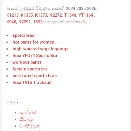
අපගේ උණුසුම් විකුණුම් ආකෘති 2024 2025 2026:
K1213
,
K1335
,
K1373
,
N2272
,
T1340
,
YT1164
,
K940
,
N2291
,
1522
සහ අපගේ තවත්
කඩේ
.
sportsbras
hot pants for women
high-waisted yoga leggings
Ruxi YFO74 Sports Bra
workout pants
female sports bra
best rated sports bras
Ruxi T916 Tracksuit
වර්ග：
ලෙගින්ස්
ක්‍රීඩා බ්‍රා
ටැංකි මුදුන්