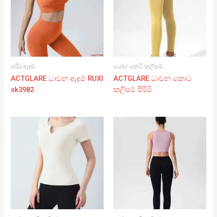
ශරීර ඇඳුම්
යෝග කෙටි කලිසම්
ACTGLARE ධාවන ඇඳුම් RUXI
ACTGLARE ධාවන කොට
sk3982
කලිසම් පිරිමි