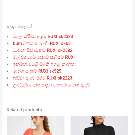
අදාළ බ්ලොග්:
මලල ක්රීඩා ඇඳුම RUXI sk2333
bum ලිෆ්ට් ෙලගිං RUXI sk63
ධාවන සිප් ජැකට් RUXI sk2382
මල් ව්‍යායාම කොට කලිසම් RUXI
ඉක්මන් වියළි ටැංකි ඉහළ කාන්තා
යෝග ජැකට් RUXI sk525
ක්රීඩා ඇඳුම පිරිමි RUXI sk2223
උණුසුම් යෝග සඳහා හොඳම යෝග ඇඳුම්
Related products