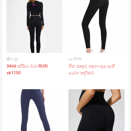
ක්‍රීඩා බ්‍රා
ලෙගින්ස්
34dd ක්රීඩා බ්රා RUXI
ශීත ඍතුව සඳහා ඇඳ ඇති
sk1150
යෝග කලිසම්