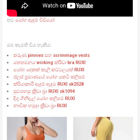
තව
යෝග ඇඳුම් වීඩියෝ
ඔබ කැමති විය හැකිය:
තරුණ pinnies සහ scrimmage vests
තෙතමනය wicking ක්රීඩා bra RUXI
යෝග දෙකක් කෑලි කට්ටලයක් RUXI
ප්ලස් ප්‍රමාණයේ යෝග කෙටි කලිසම්
ක්රියාකාරී ඇඳුම් ඇඳුම RUXI sk2528
සුවපහසු ක්‍රීඩා බ්‍රා RUXI sk1094
දිගු ගිනිදැල් යෝග කලිසම් RUXI
නාවික හමුදා ක්‍රීඩා බ්‍රා RUXI