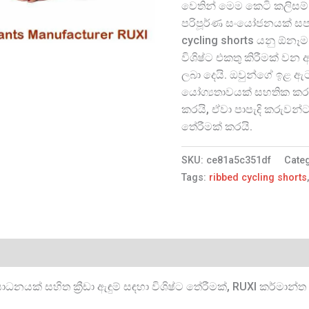
වෙතින් මෙම කෙටි කලිසම් 
පරිපූර්ණ සංයෝජනයක් සපයය
cycling shorts යනු ඕනෑම 
විශිෂ්ට එකතු කිරීමක් ව
ලබා දෙයි. ඔවුන්ගේ ඉළ ඇ
යෝග්‍යතාවයක් සහතික කර
කරයි, ඒවා පාපැදි කරුවන
තේරීමක් කරයි.
SKU:
ce81a5c351df
Cate
Tags:
ribbed cycling shorts
ාධනයක් සහිත ක්‍රීඩා ඇඳුම් සඳහා විශිෂ්ට තේරීමක්, RUXI කර්ම