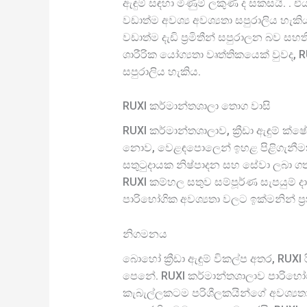
ඇඳුම් සඳහා මිණුම් ලකුණ ද සකසයි. .
වඩාත්ම අවශ්‍ය අවශ්‍යතා සපුරාලිය හැ
වඩාත්ම දැඩි ප්‍රමිතීන් සපුරාලන බව 
ශාරීරික යෝග්‍යතා වෘත්තිකයෙක් වුවද, 
සපුරාලිය හැකිය.
RUXI කර්මාන්තශාලා තොග වාසි
RUXI කර්මාන්තශාලාව, ක්‍රීඩා ඇඳුම් ක
නොව, වෙළඳපොලෙන් ඉහළ පිළිගැනීමක් ද
සතුටුදායක නිෂ්පාදන සහ සේවා ලබා ගත 
RUXI කම්හල සතුව සම්පූර්ණ සැපයුම් 
පාරිභෝගික අවශ්‍යතා වලට ඉක්මනින් ප්
නිගමනය
බොහෝ ක්‍රීඩා ඇඳුම් විකල්ප අතර, RUXI 
පෙනේ. RUXI කර්මාන්තශාලාව පාරිභෝගික
කැබැල්ලකටම පරිශීලකයින්ගේ අවශ්‍යතා 