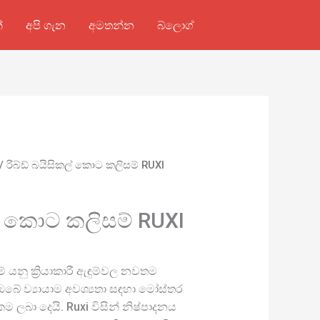
්
අපි ගැන
අමතන්න
බ්ලොග්
/ රිබ්ඩ් බයිසිකල් කොට කලිසම් RUXI
කල් කොට කලිසම් RUXI
ම් යනු ක්‍රියාකාරී ඇඳුම්වල නවතම
බේ ව්‍යායාම අවශ්‍යතා සඳහා මෝස්තර
කම ලබා දෙයි. Ruxi විසින් නිෂ්පාදනය