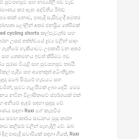
 සුවපහසුව සහ නම්‍යශීලී බව වැඩි
්මාණය කර ඇත. අද්විතීය රිබ්ඩ්
 පමණක් නොව, පාපැදි සැසිවලදී අමතර
ග්‍යතා ලෝලීන් අතර ජනප්‍රිය තේරීමක්
bed cycling shorts කල්පැවැත්ම සහ
න උසස් තත්ත්වයේ ද්‍රව්‍ය වලින් සාදා
්ම ගැනීමේ හැකියාවට උපකාරී වන අතර
 සහ තෙතමනය ඉවත් කිරීමට ඉඩ
ය පුරාම වියළි සහ සුවපහසුව තබයි.
ිසිකල් පැදීම සහ අනෙකුත් අධි-තීව්‍රතා
 සුදුසු ඔබේ සිරුරේ හැඩයට සහ
න්, සුමට ගැළපීමක් ලබා දෙයි. මෙම
යනය නවීන විලාසිතාවේ ස්පර්ශයක් එක්
අනියම් ඇඳුම් සඳහා සුදුසු වේ.
ාණය සඳහා Ruxi ගේ කැපවීම
ය සමඟ කාර්ය සාධනය මුසු කරන
කොට කලිසම් වලින් පැහැදිලි වේ. ඔබ
දිගු පාපැදි සවාරියක් සඳහා ගියත්, Ruxi