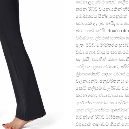
කරන ලද මෙම කෙටි කලිසම්
කරන රිබ්ඩ් වයනයකින් නිර
මෝස්තරය සිනිඳු පෙනුමක්
සහායක් ද ලබා දෙයි, එය යෝ
බවට පත් කරයි. Ruxi’s rib
විශිෂ්ට ගැලපීමක් සහතික කර
ඇත. රිබ්ඩ් මෝස්තරය හුස
වඩා හොඳ වායු සංසරණයට
සලසයි, එමඟින් ඔබේ සවාරි
රෙදි වල ප්‍රත්‍යාස්ථතාව, බය
ක්‍රියාකාරකම් සඳහා වඩාත්
චලනයන්ට අනුවර්තනය වෙමි
කෙටි කලිසම් වල රිබ්ඩ් ව
කරන අතර ඒවා ව්‍යායාම සහ 
ගුණාත්මකභාවය සහ නිර්ම
සෞන්දර්යාත්මක ආකර්ෂණ
ඔවුන්ගේ රිබ්ඩ් බයිසිකල් 
ව්‍යායාම් ශාලාවට ගියත් හෝ 