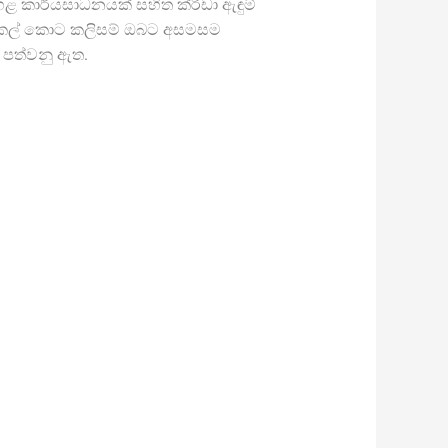
ළ කාර්යසාධනයක් සහිත ක්රීඩා ඇඳුම්
ිසිකල් කොට කලිසම් ඔබට අසමසම
ට පත්වනු ඇත.