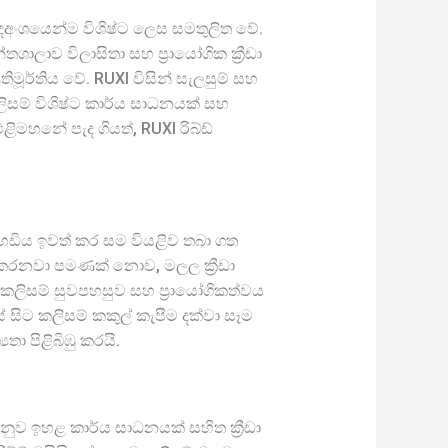
 දෙඅංශයෙන්ම විශිෂ්ට ලෙස සමතුලිත වේ.
තශාලාව විලාසිතා සහ ප්‍රායෝගික ක්‍රීඩා
මූර්තිය වේ. RUXI විසින් සැලසුම් සහ
ලිසම් විශිෂ්ට කාර්ය සාධනයක් සහ
ළිමහනේ පැද ගියත්, RUXI රිබ්ඩ්
 දහඩිය ඉවත් කර සම වියළිව තබා ගත
ුණු කරනවා පමණක් නොව, මලල ක්‍රීඩා
ි කලිසම් සුවපහසුව සහ ප්‍රායෝගිකත්වය
ේ සිට කලිසම් කකුල් කැපීම දක්වා සෑම
ා පිළිබිඹු කරයි.
නුව ඉහළ කාර්ය සාධනයක් සහිත ක්‍රීඩා