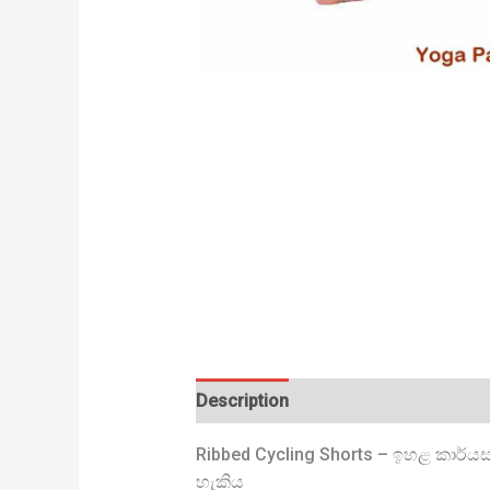
Description
Ribbed Cycling Shorts – ඉහළ කාර්යස
හැකිය