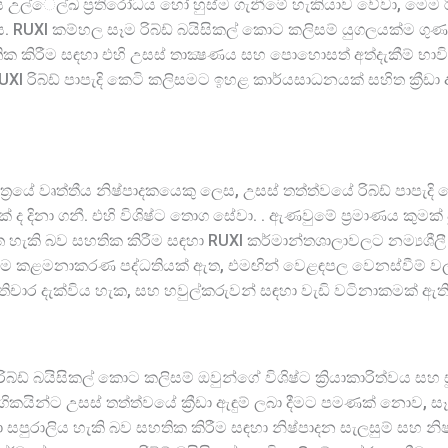
 එය උල්ෙල්ඛ ප්‍රතිරෝධය හෝ හුස්ම ගැනීමේ හැකියාව වේවා, මෙම 
කිය. RUXI කම්හල සෑම රිබ්ඩ් බයිසිකල් කොට කලිසම් යුගලයක්ම ගු
සහතික කිරීම සඳහා එහි උසස් තාක්‍ෂණය සහ පොහොසත් අත්දැකීම් භා
RUXI රිබ්ඩ් පාපැදි කෙටි කලිසමට ඉහළ කාර්යසාධනයක් සහිත ක්‍රීඩ
්ෂේත්‍රයේ වෘත්තීය නිෂ්පාදකයෙකු ලෙස, උසස් තත්ත්වයේ රිබ්ඩ් පාප
 දිනා ගනී. එහි විශිෂ්ට තොග සේවා. . ඇණවුමේ ප්‍රමාණය කුමක්
හැකි බව සහතික කිරීම සඳහා RUXI කර්මාන්තශාලාවලට නම්‍යශීලී 
දාම කළමනාකරණ පද්ධතියක් ඇත, එමඟින් වෙළඳපල වෙනස්වීම් වලට ඵ
‍රතිචාර දැක්විය හැක, සහ හවුල්කරුවන් සඳහා වැඩි වටිනාකමක් ඇති
රිබ්ඩ් බයිසිකල් කොට කලිසම් ඔවුන්ගේ විශිෂ්ට ක්‍රියාකාරිත්වය සහ
යින්ට උසස් තත්ත්වයේ ක්‍රීඩා ඇඳුම් ලබා දීමට පමණක් නොව, සෑ
සපුරාලිය හැකි බව සහතික කිරීම සඳහා නිෂ්පාදන සැලසුම් සහ නිෂ්