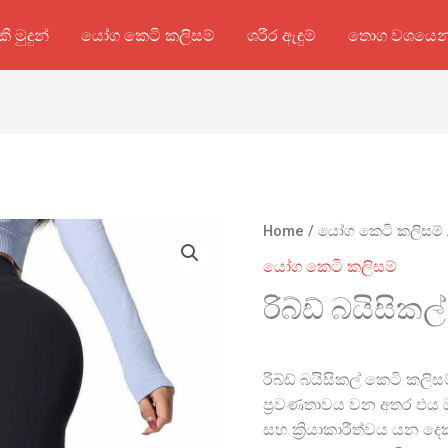
කි මුදුන්
යෝග කෙටි කලිසම්
ශරීර ඇඳුම්
තොග වශයෙන
Home
/
යෝග කෙටි කලිසම්
යෝග කෙටි කලිසම්
රිබ්ඩ් බයිසි
රිබ්ඩ් බයිසිකල් කෙටි කලිස
ප්‍රවණතාවය වන අතර එය ඔ
සහ ක්‍රියාකාරීත්වය යන දෙ