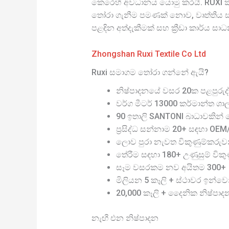
කෙරෙහි අවධානය යොමු කරයි. RUXI කර්
තෝරා ගැනීම පමණක් නොව, වෘත්තීය සහ
පළඳින අත්දැකීමක් සහ ක්‍රීඩා කාර්ය ස
Zhongshan Ruxi Textile Co Ltd
Ruxi සමාගම තෝරා ගන්නේ ඇයි?
නිෂ්පාදනයේ වසර 20ක පළපුරුද්
වර්ග මීටර් 13000 කර්මාන්ත ශා
90 ඉතාලි SANTONI බාධාවකින් තො
ප්‍රසිද්ධ සන්නාම 20+ සඳහා OE
ලොව පුරා නැවත විකුණුම්කරුව
තේරීම සඳහා 180+ උණුසුම් විකුණු
සෑම වසරකම නව අයිතම 300+
මිලියන 5 කෑලි + ස්ථාවර ඉන්වෙ
20,000 කෑලි + දෛනික නිෂ්පාද
නැඟී එන නිෂ්පාදන