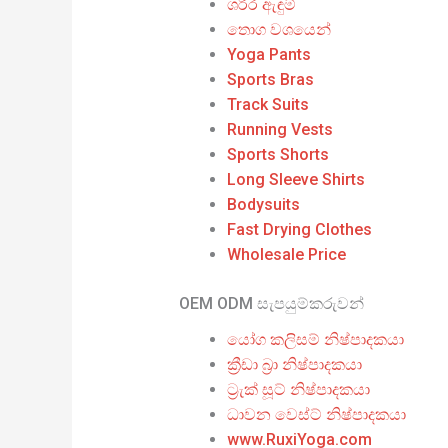
ශරීර ඇඳුම්
තොග වශයෙන්
Yoga Pants
Sports Bras
Track Suits
Running Vests
Sports Shorts
Long Sleeve Shirts
Bodysuits
Fast Drying Clothes
Wholesale Price
OEM ODM සැපයුම්කරුවන්
යෝග කලිසම් නිෂ්පාදකයා
ක්‍රීඩා බ්‍රා නිෂ්පාදකයා
ට්‍රැක් සූට් නිෂ්පාදකයා
ධාවන වෙස්ට් නිෂ්පාදකයා
www.RuxiYoga.com