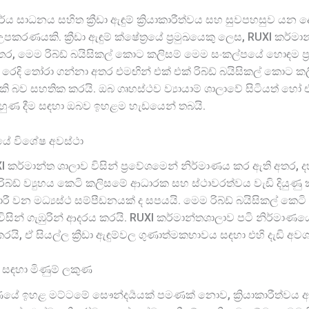
්ය සාධනය සහිත ක්‍රීඩා ඇඳුම් ක්‍රියාකාරීත්වය සහ සුවපහසුව යන
කරණයකි. ක්‍රීඩා ඇඳුම් ක්ෂේත්‍රයේ ප්‍රමුඛයෙකු ලෙස, RUXI කර්මාන්
තර, මෙම රිබ්ඩ් බයිසිකල් කොට කලිසම් මෙම සංකල්පයේ හොඳම ප්‍රති
යේ රෙදි තෝරා ගන්නා අතර එමඟින් එක් එක් රිබ්ඩ් බයිසිකල් කොට ක
හැකි බව සහතික කරයි. ඔබ ගෘහස්ථව ව්‍යායාම් ශාලාවේ සිටියත් හෝ එ
හුණ දීම සඳහා ඔබව ඉහළම හැඩයෙන් තබයි.
ණයේ විශේෂ අවස්ථා
I කර්මාන්ත ශාලාව විසින් ප්‍රවේශමෙන් නිර්මාණය කර ඇති අතර,
යි. රිබ්ඩ් ව්‍යුහය කෙටි කලිසමේ ආධාරක සහ ස්ථාවරත්වය වැඩි දිය
රී වන මධ්‍යස්ථ සම්පීඩනයක් ද සපයයි. මෙම රිබ්ඩ් බයිසිකල් කෙට
 විසින් ගැඹුරින් ආදරය කරයි. RUXI කර්මාන්තශාලාව පටි නිර්මාණය
 ඒ සියල්ල ක්‍රීඩා ඇඳුම්වල ගුණාත්මකභාවය සඳහා එහි දැඩි අවශ්‍යත
් සඳහා මිණුම් ලකුණ
්මාණයේ ඉහළ මට්ටමේ සෞන්දර්‍යයක් පමණක් නොව, ක්‍රියාකාරීත්වය අ