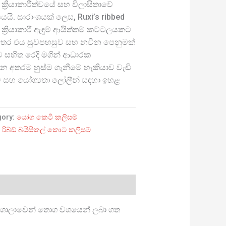
ක්‍රියාකාරීත්වයේ සහ විලාසිතාවේ
ි. සාරාංශයක් ලෙස, Ruxi’s ribbed
ක්‍රියාකාරී ඇඳුම් ආයිත්තම් කට්ටලයකට
න අතර එය සුවපහසුව සහ නවීන පෙනුමක්
ට සහිත රෙදි මගින් ආධාරක
න අතරම හුස්ම ගැනීමේ හැකියාව වැඩි
්ට සහ යෝග්‍යතා ලෝලීන් සඳහා ඉහළ
gory:
යෝග කෙටි කලිසම්
,
රිබ්ඩ් බයිසිකල් කොට කලිසම්
ාන්ත ශාලාවෙන් තොග වශයෙන් ලබා ගත