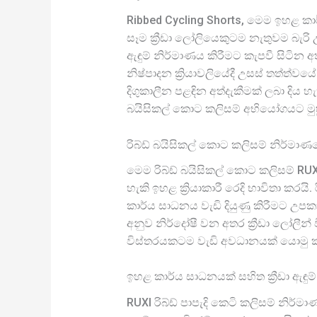
Ribbed Cycling Shorts, මෙම ඉහළ කාර
සෑම ක්‍රීඩා ලෝලියෙකුටම නැතුවම බැරි උප
ඇඳුම් නිර්මාණය කිරීමට කැපවී සිටින අ
නිෂ්පාදන ක්‍රියාවලියේදී උසස් තත්ත්ව
දිගුකාලීන පළඳින අත්දැකීමක් ලබා දිය 
බයිසිකල් කොට කලිසම් අභියෝගයට මු
රිබ්ඩ් බයිසිකල් කොට කලිසම් නිර්මා
මෙම රිබ්ඩ් බයිසිකල් කොට කලිසම් RUX
හැකි ඉහළ ක්‍රියාකාරී රෙදි භාවිතා කර
කාර්ය සාධනය වැඩි දියුණු කිරීමට උපකා
අනුව නිර්දෝෂී වන අතර ක්‍රීඩා ලෝලීන්
විස්තරයකටම වැඩි අවධානයක් යොමු කරයි,
ඉහළ කාර්ය සාධනයක් සහිත ක්‍රීඩා ඇඳුම
RUXI රිබ්ඩ් පාපැදි කෙටි කලිසම් නිර