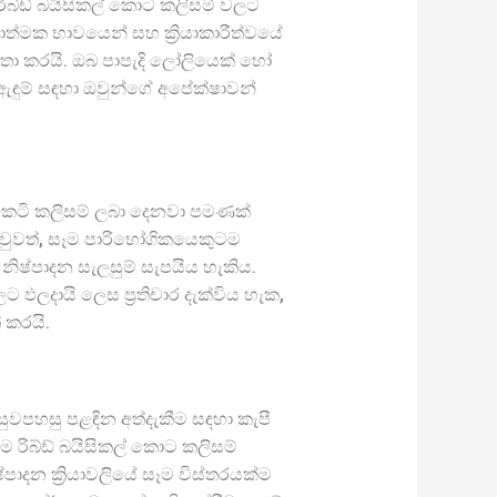
රිබ්ඩ් බයිසිකල් කොට කලිසම් වලට
ණාත්මක භාවයෙන් සහ ක්‍රියාකාරීත්වයේ
විතා කරයි. ඔබ පාපැදි ලෝලියෙක් හෝ
ා ඇඳුම් සඳහා ඔවුන්ගේ අපේක්ෂාවන්
ැදි කෙටි කලිසම් ලබා දෙනවා පමණක්
 වුවත්, සෑම පාරිභෝගිකයෙකුටම
නිෂ්පාදන සැලසුම් සැපයිය හැකිය.
ලදායි ලෙස ප්‍රතිචාර දැක්විය හැක,
 කරයි.
 සුවපහසු පළඳින අත්දැකීම සඳහා කැපී
ම රිබ්ඩ් බයිසිකල් කොට කලිසම්
පාදන ක්‍රියාවලියේ සෑම විස්තරයක්ම