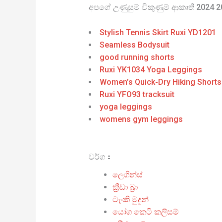
අපගේ උණුසුම් විකුණුම් ආකෘති 2024 
Stylish Tennis Skirt Ruxi YD1201
Seamless Bodysuit
good running shorts
Ruxi YK1034 Yoga Leggings
Women’s Quick-Dry Hiking Shorts
Ruxi YFO93 tracksuit
yoga leggings
womens gym leggings
වර්ග：
ලෙගින්ස්
ක්‍රීඩා බ්‍රා
ටැංකි මුදුන්
යෝග කෙටි කලිසම්