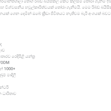
මාන්තශාලා තොග රිබ්ඩ් බයිසිකල් කෙටි කලිසම් තෝරා ගැනීම ඉහ
 විශ්වසනීය හවුල්කාරිත්වයක් තෝරා ගැනීමයි. මෙම රිබ්ඩ් බය
ාධනයක් ගෙන දෙමින් ඔබේ ක්‍රීඩා ජීවිතයට නැතිවම බැරි අංගයක් බව
ද
ලාව
රව රෙදිපිළි යන්ත්‍ර
M/ODM
න් 1000+
ම් මාදිලි
න්ටරි
න ධාරිතාව