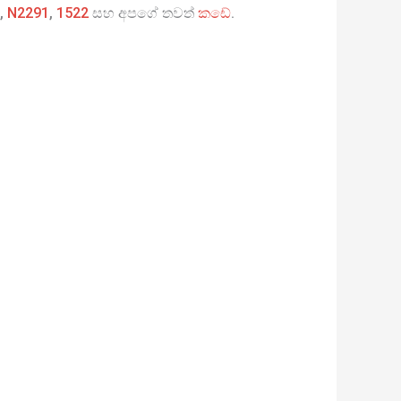
,
N2291
,
1522
සහ අපගේ තවත්
කඩේ
.