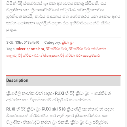
විසින් රිදී ස්පෝර්ට්ස් බ්‍රා එක අත්‍යවශ්‍ය එකතු කිරීමකි. එය
විලාසිතා සහ ක්‍රියාකාරීත්වයේ පරිපූර්ණ සමතුලිතතාවය
මූර්තිමත් කරයි, කාර්ය සාධනය සහ මෝස්තරය යන දෙකම අගය
කරන යෝග්‍යතා ලෝලීන් සඳහා එය අනිවාර්යයෙන්ම තිබිය
යුතුය.
SKU:
13bc013a4ef0
Category:
ක්‍රීඩා බ්‍රා
Tags:
silver sports bra
,
රිදී ක්රීඩා බ්රා
,
රිදී ක්රීඩා බ්රා කර්මාන්ත
ශාලාව
,
රිදී ක්රීඩා බ්රා නිෂ්පාදකයා
,
රිදී ක්රීඩා බ්රා සැපයුම්කරු
Description
ක්‍රියාශීලී කාන්තාවන් සඳහා RUXI හි රිදී ක්‍රීඩා බ්‍රා – ශක්තිමත්
ආධාරක සහ විලාසිතාවේ පරිපූර්ණ සංයෝජනය
RUXI හි රිදී ක්‍රීඩා බ්‍රා RUXI sk1518 ක්‍රියාශීලී කාන්තාවන් සඳහා
විශේෂයෙන් නිර්මාණය කර ඇති අතර ක්‍රියාකාරීත්වය සහ
විලාසිතා ඒකාබද්ධ කරන බ්‍රා එකකි. ක්‍රීඩා බ්‍රා වල පරිපූර්ණ