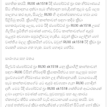
සහතික කරයි. RUXI sk1518 රිදී ස්පෝර්ට්ස් බ්‍රා එක නිර්මාණයේ
සිට නිෂ්පාදනය දක්වා සෑම නිෂ්පාදන සබැඳියක් තුළම දැඩි ලෙස
පාලනය කර ඇත, සියල්ල RUXI හි ගුණාත්මකභාවය හඹා යාම
පිළිබිඹු කරයි. ක්‍රියාශීලී කාන්තාවන් සඳහා කදිම ක්‍රීඩා
සහකරුවෙකු ලෙස, මෙම රිදී ස්පෝර්ට්ස් බ්‍රා RUXI sk1518 උසස්
ශිල්පීය ප්‍රමිතීන් පමණක් නොව, විවිධ කාන්තාවන්ගේ ඇඳුම්
පැළඳුම් අවශ්‍යතා සපුරාලීමටද හැකිය. ඔවුන් ක්‍රීඩා ලෝලීන් හෝ
වෘත්තීය මලල ක්‍රීඩකයින් වේවා, ඔවුන් RUXI sk1518 රිදී ක්‍රීඩා බ්‍රා
එකෙහි සොයා ගත හැක. ඔබේ හොඳම තේරීම.
සාරාංශය සහ මතය
සිල්වර් ස්පෝර්ට්ස් බ්‍රා RUXI sk1518 යනු ක්‍රියාශීලී කාන්තාවන්
සඳහා RUXI විසින් නිර්දෝෂී ක්‍රියාකාරීත්වය සහ සැලසුම සමඟ
ප්‍රවේශමෙන් නිර්මාණය කරන ලද නිෂ්පාදනයකි. ව්‍යායාමයේදී
සෑම කාන්තාවකගේම යට ඇඳුම් අවශ්‍යතා ගැන RUXI හොඳින්
දනී. මෙම රිදී ස්පෝර්ට්ස් බ්‍රා RUXI sk1518 ශක්තිමත් ආධාරකයක්
ලබා දෙනවා පමණක් නොව, සුවපහසුව සහ අලංකාරය
ඒකාබද්ධ කිරීම කෙරෙහි වැඩි අවධානයක් යොමු කරයි. ඔබ
උසස් තත්ත්වයේ ක්‍රීඩා අත්දැකීමක් ලුහුබඳිමින් සිටියත් හෝ ක්‍රීඩා