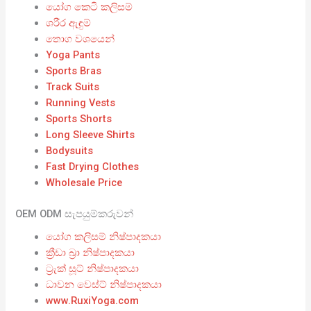
යෝග කෙටි කලිසම්
ශරීර ඇඳුම්
තොග වශයෙන්
Yoga Pants
Sports Bras
Track Suits
Running Vests
Sports Shorts
Long Sleeve Shirts
Bodysuits
Fast Drying Clothes
Wholesale Price
OEM ODM සැපයුම්කරුවන්
යෝග කලිසම් නිෂ්පාදකයා
ක්‍රීඩා බ්‍රා නිෂ්පාදකයා
ට්‍රැක් සූට් නිෂ්පාදකයා
ධාවන වෙස්ට් නිෂ්පාදකයා
www.RuxiYoga.com