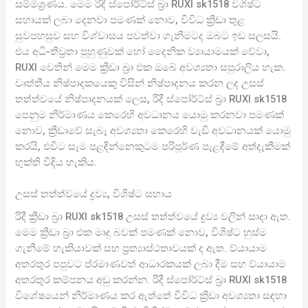
සම්මිශ්‍රණය. මෙම රිදී ස්පෝර්ට්ස් බ්‍රා RUXI sk1518 විශිෂ්ට
සහායක් ලබා දෙනවා පමණක් නොව, විවිධ ක්‍රීඩා තුළ
සුවපහසුව සහ විශ්වාසය පවත්වා ගැනීමටද ඔබට ඉඩ සලසයි.
එය අධි-තීව්‍රතා පුහුණුවක් හෝ දෛනික ව්‍යායාමයක් වේවා,
RUXI වෙතින් මෙම ක්‍රීඩා බ්‍රා එක ඔබේ අවශ්‍යතා සපුරාලිය හැක.
වෘත්තීය නිෂ්පාදකයෙකු විසින් නිෂ්පාදනය කරන ලද උසස්
තත්ත්වයේ නිෂ්පාදනයක් ලෙස, රිදී ස්පෝර්ට්ස් බ්‍රා RUXI sk1518
පෙනුම නිර්මාණය කෙරෙහි අවධානය යොමු කරනවා පමණක්
නොව, ක්‍රීඩාවේ සැබෑ අවශ්‍යතා කෙරෙහි වැඩි අවධානයක් යොමු
කරයි, එවිට සෑම පළඳින්නෙකුටම පරිපූර්ණ පැළඳීමේ අත්දැකීමක්
භුක්ති විඳිය හැකිය.
උසස් තත්ත්වයේ ද්‍රව්‍ය, විශිෂ්ට සහාය
රිදී ක්‍රීඩා බ්‍රා RUXI sk1518 උසස් තත්ත්වයේ ද්‍රව්‍ය වලින් සාදා ඇත.
මෙම ක්‍රීඩා බ්‍රා එක මෘදු බවක් පමණක් නොව, විශිෂ්ට හුස්ම
ගැනීමේ හැකියාවක් සහ ප්‍රත්‍යාස්ථතාවයක් ද ඇත. ව්යායාම
අතරතුර පපුවට ප්රමාණවත් ආධාරකයක් ලබා දීම සහ ව්යායාම
අතරතුර කම්පනය අඩු කරන්න. රිදී ස්පෝර්ට්ස් බ්‍රා RUXI sk1518
විශේෂයෙන් නිර්මාණය කර ඇත්තේ විවිධ ක්‍රීඩා අවශ්‍යතා සඳහා