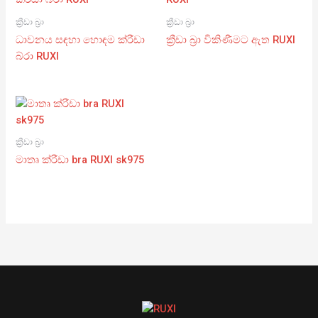
ක්‍රීඩා බ්‍රා
ක්‍රීඩා බ්‍රා
ධාවනය සඳහා හොඳම ක්රීඩා
ක්‍රීඩා බ්‍රා විකිණීමට ඇත RUXI
බ්රා RUXI
ක්‍රීඩා බ්‍රා
මාතෘ ක්රීඩා bra RUXI sk975