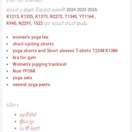
නැඟී එන නිෂ්පාදන
අපගේ උණුසුම් විකුණුම් ආකෘති 2024 2025 2026:
K1213
,
K1335
,
K1373
,
N2272
,
T1340
,
YT1164
,
K940
,
N2291
,
1522
සහ අපගේ තවත්
කඩේ
.
women’s yoga tee
short cycling shorts
yoga shorts and Short sleeves T-shirts T2248 K1386
bra for gym
Women’s jogging tracksuit
Ruxi YFO68
yoga sets
sexiest yoga pants
වර්ග：
ලෙගින්ස්
ක්‍රීඩා බ්‍රා
ටැංකි මුදුන්