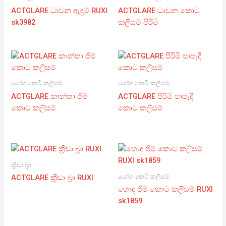
ACTGLARE ධාවන ඇඳුම් RUXI
ACTGLARE ධාවන කොට
sk3982
කලිසම් පිරිමි
යෝග කෙටි කලිසම්
යෝග කෙටි කලිසම්
ACTGLARE කාන්තා ජිම්
ACTGLARE පිරිමි පාපැදි
කොට කලිසම්
කොට කලිසම්
ක්‍රීඩා බ්‍රා
යෝග කෙටි කලිසම්
ACTGLARE ක්‍රීඩා බ්‍රා RUXI
හොඳ ජිම් කොට කලිසම් RUXI
sk1859