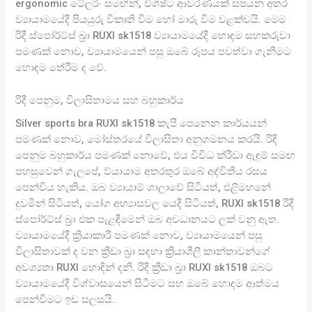
ergonomic ටේලරිං සමඟින්, විශිෂ්ට ආවරණයක් සපයන අතර
ව්‍යායාමයේදී පියයුරු විකෘති වීම හෝ මාරු වීම වළක්වයි. මෙම
රිදී ස්පෝර්ට්ස් බ්‍රා RUXI sk1518 ව්‍යායාමයේදී හොඳම සහකරුවා
පමණක් නොව, ව්‍යායාමයෙන් පසු ඔබේ රූපය පවත්වා ගැනීමට
හොඳම තේරීම ද වේ.
රිදී පෙනුම, විලාසිතාමය සහ බහුකාර්ය
Silver sports bra RUXI sk1518 කැපී පෙනෙන කාර්යයන්
පමණක් නොව, මෝස්තරයේ විලාසිතා අනුගමනය කරයි. රිදී
පෙනුම බහුකාර්ය පමණක් නොවේ, එය විවිධ ක්රීඩා ඇඳුම් සමඟ
පහසුවෙන් ගැලපේ, ව්යායාම අතරතුර ඔබේ අද්විතීය රසය
පෙන්විය හැකිය. ඔබ ව්‍යායාම් ශාලාවේ සිටියත්, එළිමහනේ
දුවමින් සිටියත්, යෝග අභ්‍යාසවල යෙදී සිටියත්, RUXI sk1518 රිදී
ස්පෝර්ට්ස් බ්‍රා එක පැළඳීමෙන් ඔබ අවධානයට ලක් වනු ඇත.
ව්‍යායාමයේදී ක්‍රියාකාරී පමණක් නොව, ව්‍යායාමයෙන් පසු
විලාසිතාවක් ද වන ක්‍රීඩා බ්‍රා සඳහා ක්‍රියාශීලී කාන්තාවන්ගේ
අවශ්‍යතා RUXI හොඳින් දනී. රිදී ක්‍රීඩා බ්‍රා RUXI sk1518 ඔබට
ව්‍යායාමයේදී විශ්වාසයෙන් සිටීමට සහ ඔබේ හොඳම ආත්මය
පෙන්වීමට ඉඩ සලසයි.