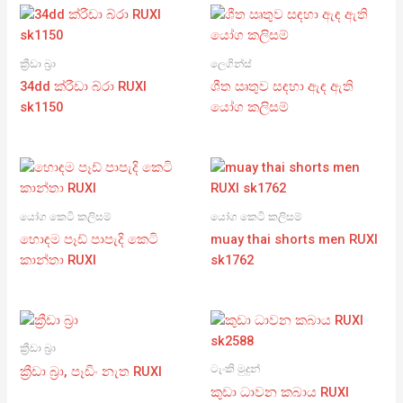
ක්‍රීඩා බ්‍රා
ලෙගින්ස්
34dd ක්රීඩා බ්රා RUXI
ශීත ඍතුව සඳහා ඇඳ ඇති
sk1150
යෝග කලිසම්
යෝග කෙටි කලිසම්
යෝග කෙටි කලිසම්
හොඳම පෑඩ් පාපැදි කෙටි
muay thai shorts men RUXI
කාන්තා RUXI
sk1762
ක්‍රීඩා බ්‍රා
ටැංකි මුදුන්
ක්‍රීඩා බ්‍රා, පෑඩිං නැත RUXI
කුඩා ධාවන කබාය RUXI