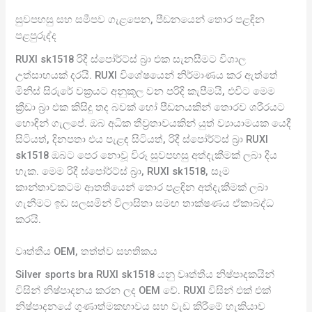
සුවපහසු සහ සමීපව ගැළපෙන, පීඩනයෙන් තොර පළඳින
පළපුරුද්ද
RUXI sk1518 රිදී ස්පෝර්ට්ස් බ්‍රා එක සැනසීමට විශාල
උත්සාහයක් දරයි. RUXI විශේෂයෙන් නිර්මාණය කර ඇත්තේ
මිනිස් සිරුරේ වක්‍රයට අනුකූල වන පරිදි කැපීමයි, එවිට මෙම
ක්‍රීඩා බ්‍රා එක කිසිදු තද බවක් හෝ පීඩනයකින් තොරව ශරීරයට
හොඳින් ගැලපේ. ඔබ අධික තීව්‍රතාවයකින් යුත් ව්‍යායාමයක යෙදී
සිටියත්, දිනපතා එය පැළඳ සිටියත්, රිදී ස්පෝර්ට්ස් බ්‍රා RUXI
sk1518 ඔබට පෙර නොවූ විරූ සුවපහසු අත්දැකීමක් ලබා දිය
හැක. මෙම රිදී ස්පෝර්ට්ස් බ්‍රා, RUXI sk1518, සෑම
කාන්තාවකටම ආතතියෙන් තොර පළඳින අත්දැකීමක් ලබා
ගැනීමට ඉඩ සලසමින් විලාසිතා සමඟ තාක්ෂණය ඒකාබද්ධ
කරයි.
වෘත්තීය OEM, තත්ත්ව සහතිකය
Silver sports bra RUXI sk1518 යනු වෘත්තීය නිෂ්පාදකයින්
විසින් නිෂ්පාදනය කරන ලද OEM වේ. RUXI විසින් එක් එක්
නිෂ්පාදනයේ ගුණාත්මකභාවය සහ වැඩ කිරීමේ හැකියාව