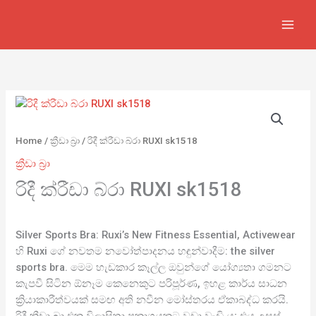
Skip
to
content
Home
/
ක්‍රීඩා බ්‍රා
/ රිදී ක්රීඩා බ්රා RUXI sk1518
ක්‍රීඩා බ්‍රා
රිදී ක්රීඩා බ්රා RUXI sk1518
Silver Sports Bra: Ruxi’s New Fitness Essential, Activewear
හි Ruxi ගේ නවතම නවෝත්පාදනය හඳුන්වාදීම: the silver
sports bra. මෙම හැඩකාර කෑල්ල ඔවුන්ගේ යෝග්‍යතා ගමනට
කැපවී සිටින ඕනෑම කෙනෙකුට පරිපූර්ණ, ඉහළ කාර්ය සාධන
ක්‍රියාකාරීත්වයක් සමඟ අති නවීන මෝස්තරය ඒකාබද්ධ කරයි.