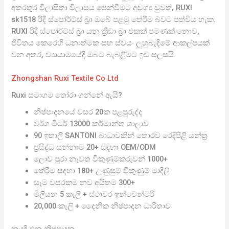
අතරතුර විලාසිතා විලාසය පෙන්වීමට අවශ්‍ය වුවත්, RUXI
sk1518 රිදී ස්පෝර්ට්ස් බ්‍රා ඔබේ පළමු තේරීම බවට පත්විය හැක.
RUXI රිදී ස්පෝර්ට්ස් බ්‍රා යනු ක්‍රීඩා බ්‍රා එකක් පමණක් නොව,
ජීවිතය කෙරෙහි ධනාත්මක සහ ස්වයං ලුහුබැඳීමේ ආකල්පයක්
වන අතර, ව්‍යායාමයේදී ඔබට බැබළීමට ඉඩ සලසයි.
Zhongshan Ruxi Textile Co Ltd
Ruxi සමාගම තෝරා ගන්නේ ඇයි?
නිෂ්පාදනයේ වසර 20ක පළපුරුද්ද
වර්ග මීටර් 13000 කර්මාන්ත ශාලාව
90 ඉතාලි SANTONI බාධාවකින් තොරව රෙදිපිළි යන්ත්‍ර
ප්‍රසිද්ධ සන්නාම 20+ සඳහා OEM/ODM
ලොව පුරා නැවත විකුණුම්කරුවන් 1000+
තේරීම සඳහා 180+ උණුසුම් විකුණුම් මාදිලි
සෑම වසරකම නව අයිතම 300+
මිලියන 5 කෑලි + ස්ථාවර ඉන්වෙන්ටරි
20,000 කෑලි + දෛනික නිෂ්පාදන ධාරිතාව