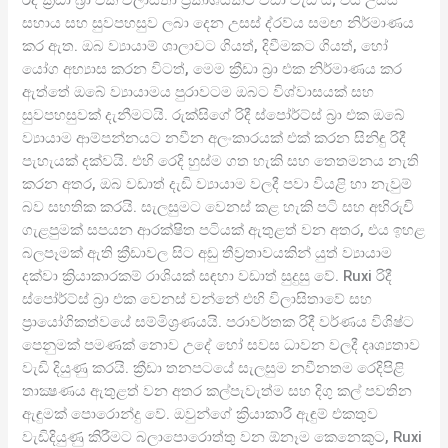
රිදී ක්‍රීඩා බ්‍රා එක විලාසිතා ප්‍රකාශයකට වඩා වැඩි ය; එය උසස්
සහාය සහ සුවපහසුව ලබා දෙන උසස් ද්රව්ය සමඟ නිර්මාණය
කර ඇත. ඔබ ව්‍යායාම් ශාලාවට ගියත්, දිවීමකට ගියත්, හෝ
යෝග අභ්‍යාස කරන විටත්, මෙම ක්‍රීඩා බ්‍රා එක නිර්මාණය කර
ඇත්තේ ඔබේ ව්‍යායාමය පුරාවටම ඔබට විශ්වාසයක් සහ
සුවපහසුවක් දැනීමටයි. රුක්සිගේ රිදී ස්පෝර්ට්ස් බ්‍රා එක ඔබේ
ව්‍යායාම ආම්පන්නයට නවීන අලංකාරයක් එක් කරන සිනිඳු රිදී
පැහැයක් දක්වයි. එහි රෙදි හුස්ම ගත හැකි සහ තෙතමනය නැති
කරන අතර, ඔබ වඩාත් දැඩි ව්‍යායාම වලදී පවා වියළි හා නැවුම්
බව සහතික කරයි. සැලසුමට වෙනස් කළ හැකි පටි සහ අභිරුචි
ගැළපුමක් සපයන ආරක්ෂිත පටියක් ඇතුළත් වන අතර, එය ඉහළ
බලපෑමක් ඇති ක්‍රීඩාවල සිට අඩු තීව්‍රතාවයකින් යුත් ව්‍යායාම
දක්වා ක්‍රියාකාරකම් රාශියක් සඳහා වඩාත් සුදුසු වේ. Ruxi රිදී
ස්පෝර්ට්ස් බ්‍රා එක වෙනස් වන්නේ එහි විලාසිතාවේ සහ
ප්‍රායෝගිකත්වයේ සම්මිශ්‍රණයයි. පරාවර්තක රිදී වර්ණය විශිෂ්ට
පෙනුමක් පමණක් නොව උදේ හෝ සවස ධාවන වලදී දෘශ්‍යතාව
වැඩි දියුණු කරයි. ක්‍රීඩා තනපටයේ සැලසුම නවීනතම රෙදිපිළි
තාක්‍ෂණය ඇතුළත් වන අතර කල්පැවැත්ම සහ දිගු කල් පවතින
ඇඳුමක් පොරොන්දු වේ. ඔවුන්ගේ ක්‍රියාකාරී ඇඳුම් එකතුව
වැඩිදියුණු කිරීමට බලාපොරොත්තු වන ඕනෑම කෙනෙකුට, Ruxi