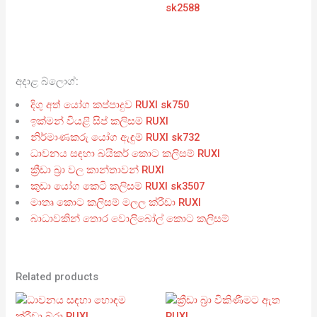
sk2588
අදාළ බ්ලොග්:
දිගු අත් යෝග කප්පාදුව RUXI sk750
ඉක්මන් වියළි සිප් කලිසම් RUXI
නිර්මාණකරු යෝග ඇඳුම් RUXI sk732
ධාවනය සඳහා බයිකර් කොට කලිසම් RUXI
ක්‍රීඩා බ්‍රා වල කාන්තාවන් RUXI
කුඩා යෝග කෙටි කලිසම් RUXI sk3507
මාතෘ කොට කලිසම් මලල ක්රීඩා RUXI
බාධාවකින් තොර වොලිබෝල් කොට කලිසම්
Related products