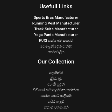
Usefull Links
Sports Bras Manufacturer
Running Vest Manufacturer
Track Suits Manufacturer
Yoga Pants Manufacturer
RUXI සන්නාම කතාව
වෙළෙන්දෙකු වන්න
නාමාවලිය
Our Collection
ලෙගින්ස්
ක්‍රීඩා බ්‍රා
ටැංකි මුදුන්
වීඩියෝ සමාලෝචන කරන්න
යෝග කෙටි කලිසම්
ශරීර ඇඳුම්
තොග වශයෙන්