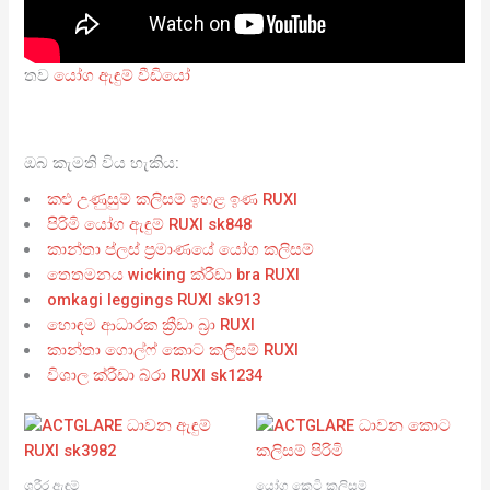
තව
යෝග ඇඳුම් වීඩියෝ
ඔබ කැමති විය හැකිය:
කළු උණුසුම් කලිසම් ඉහළ ඉණ RUXI
පිරිමි යෝග ඇඳුම් RUXI sk848
කාන්තා ප්ලස් ප්‍රමාණයේ යෝග කලිසම්
තෙතමනය wicking ක්රීඩා bra RUXI
omkagi leggings RUXI sk913
හොඳම ආධාරක ක්‍රීඩා බ්‍රා RUXI
කාන්තා ගොල්ෆ් කොට කලිසම් RUXI
විශාල ක්රීඩා බ්රා RUXI sk1234
ශරීර ඇඳුම්
යෝග කෙටි කලිසම්