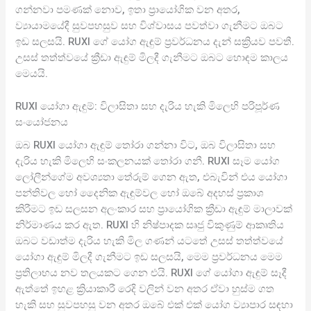
ගන්නවා පමණක් නොව, ඉතා ප්‍රායෝගික වන අතර,
ව්‍යායාමයේදී සුවපහසුව සහ විශ්වාසය පවත්වා ගැනීමට ඔබට
ඉඩ සලසයි. RUXI ගේ යෝග ඇඳුම් ප්‍රවර්ධනය දැන් සක්‍රියව පවතී.
උසස් තත්ත්වයේ ක්‍රීඩා ඇඳුම් මිලදී ගැනීමට ඔබට හොඳම කාලය
මෙයයි.
RUXI යෝගා ඇඳුම්: විලාසිතා සහ දැරිය හැකි මිලෙහි පරිපූර්ණ
සංයෝජනය
ඔබ RUXI යෝගා ඇඳුම් තෝරා ගන්නා විට, ඔබ විලාසිතා සහ
දැරිය හැකි මිලෙහි සංකලනයක් තෝරා ගනී. RUXI සෑම යෝග
ලෝලීන්ගේම අවශ්‍යතා තේරුම් ගෙන ඇත, එබැවින් එය යෝගා
පන්තිවල හෝ දෛනික ඇඳුම්වල හෝ ඔබේ අදහස් ප්‍රකාශ
කිරීමට ඉඩ සලසන අලංකාර සහ ප්‍රායෝගික ක්‍රීඩා ඇඳුම් මාලාවක්
නිර්මාණය කර ඇත. RUXI හි නිෂ්පාදක සෘජු විකුණුම් ආකෘතිය
ඔබට වඩාත්ම දැරිය හැකි මිල ගණන් යටතේ උසස් තත්ත්වයේ
යෝගා ඇඳුම් මිලදී ගැනීමට ඉඩ සලසයි, මෙම ප්‍රවර්ධනය මෙම
ප්‍රතිලාභය නව තලයකට ගෙන එයි. RUXI ගේ යෝගා ඇඳුම් සෑදී
ඇත්තේ ඉහළ ක්‍රියාකාරී රෙදි වලින් වන අතර ඒවා හුස්ම ගත
හැකි සහ සුවපහසු වන අතර ඔබේ එක් එක් යෝග ව්‍යාපාර සඳහා