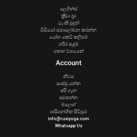
ලෙගින්ස්
ක්‍රීඩා බ්‍රා
ටැංකි මුදුන්
වීඩියෝ සමාලෝචන කරන්න
යෝග කෙටි කලිසම්
ශරීර ඇඳුම්
තොග වශයෙන්
Account
නිවස
සාප්පු යන්න
අපි ගැන
අමතන්න
බ්ලොග්
පාරිභෝගික පිවිසුම
info@ruxiyoga.com
Whatsapp Us