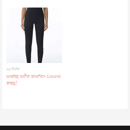
ලෙගින්ස්
සාක්කු සහිත කාන්තා ව්‍යායාම
කකුල්