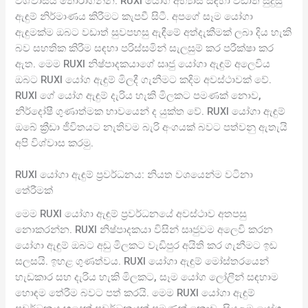
විශ්වාසය තෝරාගන්න. RUXI යෝග අභ්‍යාස සඳහා වඩාත් සුදුසු
ඇඳුම් නිර්මාණය කිරීමට කැපවී සිටී. අපගේ සෑම යෝගා
ඇඳුමක්ම ඔබට වඩාත් සුවපහසු ඇඳීමේ අත්දැකීමක් ලබා දිය හැකි
බව සහතික කිරීම සඳහා පරිස්සමින් සැලසුම් කර පරීක්ෂා කර
ඇත. මෙම RUXI නිෂ්පාදකයාගේ සෘජු යෝගා ඇඳුම් අලෙවිය
ඔබට RUXI යෝග ඇඳුම් මිලදී ගැනීමට කදිම අවස්ථාවක් වේ.
RUXI ගේ යෝග ඇඳුම් දැරිය හැකි මිලකට පමණක් නොව,
නිර්දෝෂී ගුණාත්මක භාවයෙන් ද යුක්ත වේ. RUXI යෝගා ඇඳුම්
ඔබේ ක්‍රීඩා ජීවිතයට නැතිවම බැරි අංගයක් බවට පත්වනු ඇතැයි
අපි විශ්වාස කරමු.
RUXI යෝගා ඇඳුම් ප්‍රවර්ධනය: නියත වශයෙන්ම වටිනා
තේරීමක්
මෙම RUXI යෝගා ඇඳුම් ප්‍රවර්ධනයේ අවස්ථාව අතපසු
නොකරන්න. RUXI නිෂ්පාදකයා විසින් සෘජුවම අලෙවි කරන
යෝගා ඇඳුම් ඔබට අඩු මිලකට වැඩිපුර අයිති කර ගැනීමට ඉඩ
සලසයි. ඉහළ ගුණත්වය. RUXI යෝගා ඇඳුම් මෝස්තරයෙන්
හැඩකාර සහ දැරිය හැකි මිලකට, සෑම යෝග ලෝලීන් සඳහාම
හොඳම තේරීම බවට පත් කරයි. මෙම RUXI යෝගා ඇඳුම්