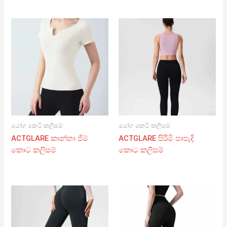
යෝග කෙටි කලිසම්
යෝග කෙටි කලිසම්
ACTGLARE කාන්තා ජිම්
ACTGLARE පිරිමි පාපැදි
කොට කලිසම්
කොට කලිසම්