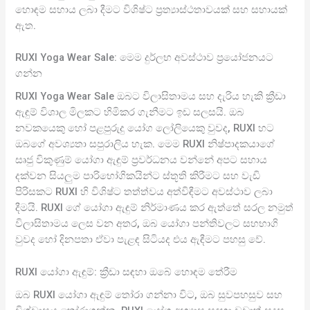
හොඳම සහාය ලබා දීමට විශිෂ්ට ප්‍රත්‍යාස්ථතාවයක් සහ සහායක්
ඇත.
RUXI Yoga Wear Sale: මෙම දුර්ලභ අවස්ථාව ප්‍රයෝජනයට
ගන්න
RUXI Yoga Wear Sale ඔබට විලාසිතාමය සහ දැරිය හැකි ක්‍රීඩා
ඇඳුම් විශාල මිලකට හිමිකර ගැනීමට ඉඩ සලසයි. ඔබ
නවකයෙකු හෝ පළපුරුදු යෝග ලෝලියෙකු වුවද, RUXI හට
ඔබගේ අවශ්‍යතා සපුරාලිය හැක. මෙම RUXI නිෂ්පාදකයාගේ
සෘජු විකුණුම් යෝගා ඇඳුම් ප්‍රවර්ධනය වන්නේ අපට සහාය
දක්වන සියලුම පාරිභෝගිකයින්ට ස්තූති කිරීමට සහ වැඩි
පිරිසකට RUXI හි විශිෂ්ට තත්ත්වය අත්විඳීමට අවස්ථාව ලබා
දීමයි. RUXI ගේ යෝගා ඇඳුම් නිර්මාණය කර ඇත්තේ සරල නමුත්
විලාසිතාමය ලෙස වන අතර, ඔබ යෝගා පන්තිවලට සහභාගි
වුවද හෝ දිනපතා ඒවා පැළඳ සිටියද එය ඇඳීමට පහසු වේ.
RUXI යෝගා ඇඳුම්: ක්‍රීඩා සඳහා ඔබේ හොඳම තේරීම
ඔබ RUXI යෝගා ඇඳුම් තෝරා ගන්නා විට, ඔබ සුවපහසුව සහ