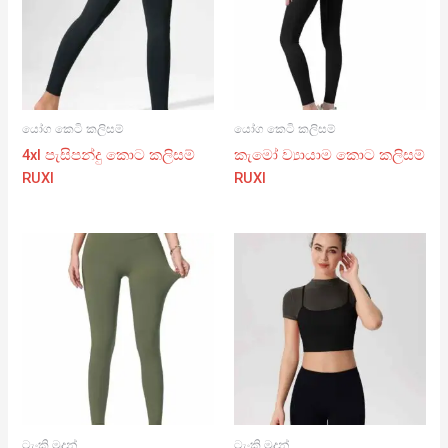
යෝග කෙටි කලිසම්
යෝග කෙටි කලිසම්
4xl පැසිපන්දු කොට කලිසම්
කැමෝ ව්‍යායාම කොට කලිසම්
RUXI
RUXI
ටැංකි මුදුන්
ටැංකි මුදුන්