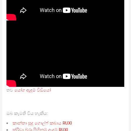
තව
යෝග ඇඳුම් වීඩියෝ
ඔබ කැමති විය හැකිය:
කාන්තා සුදු ගොල්ෆ් කබාය RUXI
ක්රීඩා බ්රා පිහිනුම් ඇඳුම් RUXI