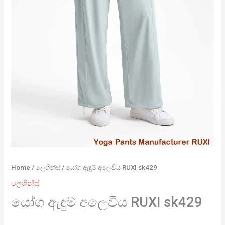
Home
/
ලෙගින්ස්
/ යෝග ඇඳුම් අලෙවිය RUXI sk429
ලෙගින්ස්
යෝග ඇඳුම් අලෙවිය RUXI sk429