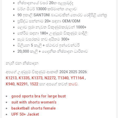
නිෂ්පාදනයේ වසර 20ක පළපුරුද්ද
වර්ග මීටර් 13000 කර්මාන්ත ශාලාව
90 ඉතාලි SANTONI බාධාවකින් තොරව රෙදිපිළි යන්ත්‍ර
ප්‍රසිද්ධ සන්නාම 20+ සඳහා OEM/ODM
ලොව පුරා නැවත විකුණුම්කරුවන් 1000+
තේරීම සඳහා 180+ උණුසුම් විකුණුම් මාදිලි
සෑම වසරකම නව අයිතම 300+
මිලියන 5 කෑලි + ස්ථාවර ඉන්වෙන්ටරි
20,000 කෑලි + දෛනික නිෂ්පාදන ධාරිතාව
නැඟී එන නිෂ්පාදන
අපගේ උණුසුම් විකුණුම් ආකෘති 2024 2025 2026:
K1213
,
K1335
,
K1373
,
N2272
,
T1340
,
YT1164
,
K940
,
N2291
,
1522
සහ අපගේ තවත්
කඩේ
.
good sports bra for large bust
suit with shorts women’s
basketball shorts female
UPF 50+ Jacket