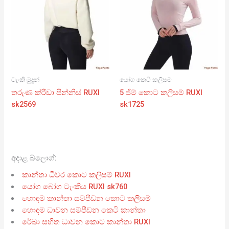
ටැංකි මුදුන්
යෝග කෙටි කලිසම්
තරුණ ක්රීඩා පින්නිස් RUXI
5 ජිම් කොට කලිසම් RUXI
sk2569
sk1725
අදාළ බ්ලොග්:
කාන්තා ධීවර කොට කලිසම් RUXI
යෝග බෝග ටැංකිය RUXI sk760
හොඳම කාන්තා සම්පීඩන කොට කලිසම්
හොඳම ධාවන සම්පීඩන කෙටි කාන්තා
රේඛා සහිත ධාවන කොට කාන්තා RUXI