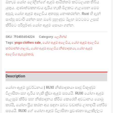
ඕනෑම යෝග ලෝලීන්ගේ ඇඳුම් ආයිත්තම් කට්ටලයක තිබිය
යුතුය. ගුණාත්මකභාවය දැරිය හැකි මිලකට ගැලපෙන මෙම
අපූරු යෝග ඇඳුම් අලෙවිය අතපසු නොකරන්න. Ruxi හි දැන්
සාප්පු සවාරි යන්න සහ ඔබේ පුහුණුව ඊළඟ මට්ටමට උසස්
කිරීමට පරිපූර්ණ යෝග ඇඳුම් සොයා ගන්න.
SKU:
7f0455d04224
Category:
ලෙගින්ස්
Tags:
yoga clothes sale
,
යෝග ඇඳුම් අලෙවිය
,
යෝග ඇඳුම් අලෙවිය
කර්මාන්ත ශාලාව
,
යෝග ඇඳුම් අලෙවිය නිෂ්පාදකයා
,
යෝග ඇඳුම්
අලෙවිය සැපයුම්කරු
Description
යෝගා ඇඳුම් ප්‍රවර්ධනය | RUXI නිෂ්පාදකයා සෘජු විකුණුම්
විලාසිතා සහ දැරිය හැකි ක්‍රීඩා ඇඳුම් සපයයි. RUXI යෝගා ඇඳුම්
සැලසුම් කිරීම සහ නිෂ්පාදනය කිරීම කෙරෙහි අවධානය යොමු
කරයි, යෝගා ප්‍රිය කරන අය සඳහා ඔබට වඩාත්ම ලාභදායී තේරීම
සපයයි. RUXI ගේ යෝගා ඇඳුම් විලාසිතා ප්‍රවණතා සැලකිල්ලට