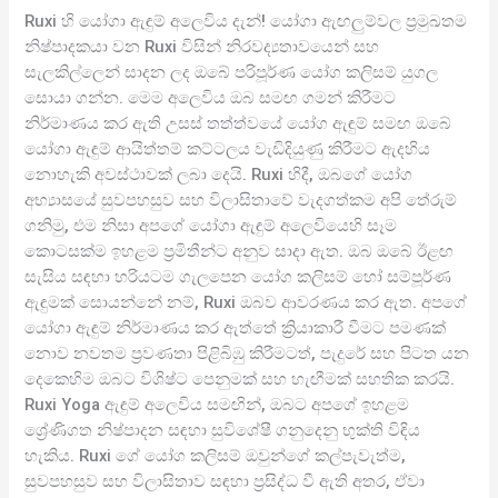
Ruxi හි යෝගා ඇඳුම් අලෙවිය දැන්! යෝගා ඇඟලුම්වල ප්‍රමුඛතම
නිෂ්පාදකයා වන Ruxi විසින් නිරවද්‍යතාවයෙන් සහ
සැලකිල්ලෙන් සාදන ලද ඔබේ පරිපූර්ණ යෝග කලිසම් යුගල
සොයා ගන්න. මෙම අලෙවිය ඔබ සමඟ ගමන් කිරීමට
නිර්මාණය කර ඇති උසස් තත්ත්වයේ යෝග ඇඳුම් සමඟ ඔබේ
යෝගා ඇඳුම් ආයිත්තම් කට්ටලය වැඩිදියුණු කිරීමට ඇදහිය
නොහැකි අවස්ථාවක් ලබා දෙයි. Ruxi හිදී, ඔබගේ යෝග
අභ්‍යාසයේ සුවපහසුව සහ විලාසිතාවේ වැදගත්කම අපි තේරුම්
ගනිමු, එම නිසා අපගේ යෝගා ඇඳුම් අලෙවියෙහි සෑම
කොටසක්ම ඉහළම ප්‍රමිතීන්ට අනුව සාදා ඇත. ඔබ ඔබේ ඊළඟ
සැසිය සඳහා හරියටම ගැලපෙන යෝග කලිසම් හෝ සම්පූර්ණ
ඇඳුමක් සොයන්නේ නම්, Ruxi ඔබව ආවරණය කර ඇත. අපගේ
යෝගා ඇඳුම් නිර්මාණය කර ඇත්තේ ක්‍රියාකාරී වීමට පමණක්
නොව නවතම ප්‍රවණතා පිළිබිඹු කිරීමටත්, පැදුරේ සහ පිටත යන
දෙකෙහිම ඔබට විශිෂ්ට පෙනුමක් සහ හැඟීමක් සහතික කරයි.
Ruxi Yoga ඇඳුම් අලෙවිය සමඟින්, ඔබට අපගේ ඉහළම
ශ්‍රේණිගත නිෂ්පාදන සඳහා සුවිශේෂී ගනුදෙනු භුක්ති විඳිය
හැකිය. Ruxi ගේ යෝග කලිසම් ඔවුන්ගේ කල්පැවැත්ම,
සුවපහසුව සහ විලාසිතාව සඳහා ප්‍රසිද්ධ වී ඇති අතර, ඒවා