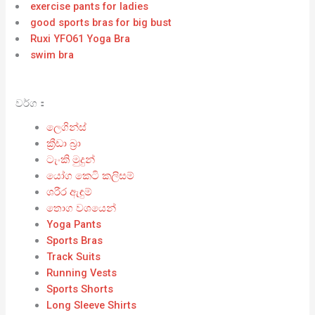
exercise pants for ladies
good sports bras for big bust
Ruxi YFO61 Yoga Bra
swim bra
වර්ග：
ලෙගින්ස්
ක්‍රීඩා බ්‍රා
ටැංකි මුදුන්
යෝග කෙටි කලිසම්
ශරීර ඇඳුම්
තොග වශයෙන්
Yoga Pants
Sports Bras
Track Suits
Running Vests
Sports Shorts
Long Sleeve Shirts