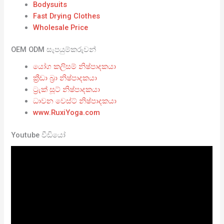
Bodysuits
Fast Drying Clothes
Wholesale Price
OEM ODM සැපයුම්කරුවන්
යෝග කලිසම් නිෂ්පාදකයා
ක්‍රීඩා බ්‍රා නිෂ්පාදකයා
ට්‍රැක් සූට් නිෂ්පාදකයා
ධාවන වෙස්ට් නිෂ්පාදකයා
www.RuxiYoga.com
Youtube වීඩියෝ