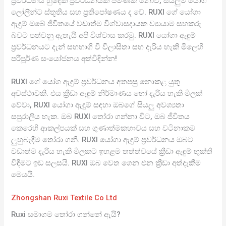
ප්‍රවර්ධනය හුදෙක් ප්‍රවර්ධනයක් පමණක් නොව, සියලුම යෝග
ලෝලීන්ට ස්තූතිය සහ ප්‍රතිපෝෂණය ද වේ. RUXI ගේ යෝගා
ඇඳුම් ඔබේ ජීවිතයේ වඩාත්ම විශ්වාසදායක ව්‍යායාම සහකරු
බවට පත්වනු ඇතැයි අපි විශ්වාස කරමු. RUXI යෝගා ඇඳුම්
ප්‍රවර්ධනයට දැන් සහභාගී වී විලාසිතා සහ දැරිය හැකි මිලෙහි
පරිපූර්ණ සංයෝජනය අත්විඳින්න!
RUXI ගේ යෝග ඇඳුම් ප්‍රවර්ධනය අතපසු නොකළ යුතු
අවස්ථාවකි. එය ක්‍රීඩා ඇඳුම් නිර්මාණය හෝ දැරිය හැකි මිලක්
වේවා, RUXI යෝගා ඇඳුම් සඳහා ඔබගේ සියලු අවශ්‍යතා
සපුරාලිය හැක. ඔබ RUXI තෝරා ගන්නා විට, ඔබ ජීවිතය
කෙරෙහි ආකල්පයක් සහ ගුණාත්මකභාවය සහ වටිනාකම
ලුහුබැඳීම තෝරා ගනී. RUXI යෝගා ඇඳුම් ප්‍රවර්ධනය ඔබට
වඩාත්ම දැරිය හැකි මිලකට ඉහළම තත්ත්වයේ ක්‍රීඩා ඇඳුම් භුක්ති
විඳීමට ඉඩ සලසයි. RUXI ඔබ වෙත ගෙන එන ක්‍රීඩා අත්දැකීම
මෙයයි.
Zhongshan Ruxi Textile Co Ltd
Ruxi සමාගම තෝරා ගන්නේ ඇයි?