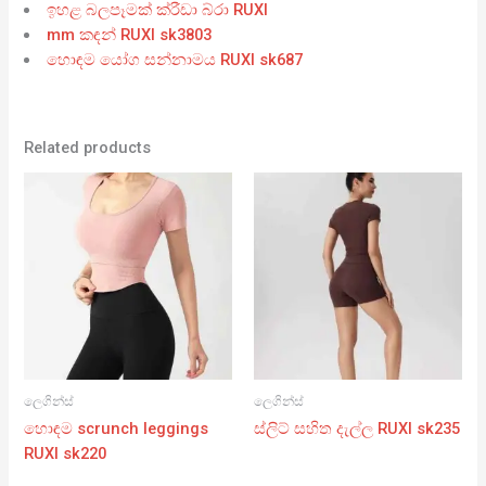
ඉහළ බලපෑමක් ක්රීඩා බ්රා RUXI
mm කඳන් RUXI sk3803
හොඳම යෝග සන්නාමය RUXI sk687
Related products
ලෙගින්ස්
ලෙගින්ස්
හොඳම scrunch leggings
ස්ලිට් සහිත දැල්ල RUXI sk235
RUXI sk220