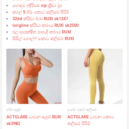
හොඳම ඉදිරිපස zip ක්‍රීඩා බ්‍රා
අඟල් 5 ජිම් කොට කලිසම් පිරිමි
32dd ක්රීඩා බ්රා RUXI sk1247
longline ක්රීඩා කබාය RUXI sk2500
ජල ආරක්ෂිත පාපැදි කබාය RUXI
සිසිල් ගොල්ෆ් කොට කලිසම් RUXI
ශරීර ඇඳුම්
යෝග කෙටි කලිසම්
ACTGLARE ධාවන ඇඳුම් RUXI
ACTGLARE ධාවන කොට
sk3982
කලිසම් පිරිමි