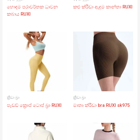
හොඳම පරාවර්තක ධාවන
කළු ක්රීඩා ඇඳුම කාන්තා RUXI
කබාය RUXI
ක්‍රීඩා බ්‍රා
ක්‍රීඩා බ්‍රා
පෑඩඩ් ක්‍රොප් ටොප් බ්‍රා RUXI
මාතෘ ක්රීඩා bra RUXI sk975