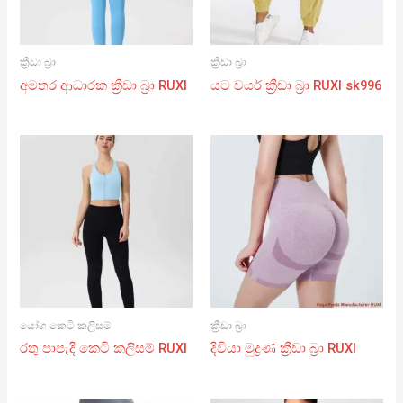
ක්‍රීඩා බ්‍රා
ක්‍රීඩා බ්‍රා
අමතර ආධාරක ක්‍රීඩා බ්‍රා RUXI
යට වයර් ක්‍රීඩා බ්‍රා RUXI sk996
යෝග කෙටි කලිසම්
ක්‍රීඩා බ්‍රා
රතු පාපැදි කෙටි කලිසම් RUXI
දිවියා මුද්‍රණ ක්‍රීඩා බ්‍රා RUXI