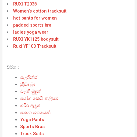
RUXI T2038
Women’s cotton tracksuit
hot pants for women
padded sports bra
ladies yoga wear
RUXI YK1125 bodysuit
Ruxi YF103 Tracksuit
වර්ග：
ලෙගින්ස්
ක්‍රීඩා බ්‍රා
ටැංකි මුදුන්
යෝග කෙටි කලිසම්
ශරීර ඇඳුම්
තොග වශයෙන්
Yoga Pants
Sports Bras
Track Suits