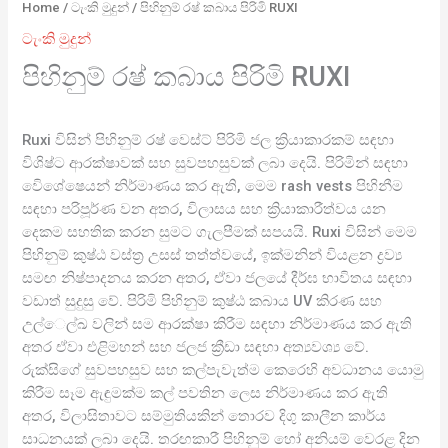
Home
/
ටැංකි මුදුන්
/ පිහිනුම් රෂ් කබාය පිරිමි RUXI
ටැංකි මුදුන්
පිහිනුම් රෂ් කබාය පිරිමි RUXI
Ruxi විසින් පිහිනුම් රෂ් වෙස්ට් පිරිමි ජල ක්‍රියාකාරකම් සඳහා
විශිෂ්ට ආරක්ෂාවක් සහ සුවපහසුවක් ලබා දෙයි. පිරිමින් සඳහා
විෙශේෂෙයන් නිර්මාණය කර ඇති, මෙම rash vests පිහිනීම
සඳහා පරිපූර්ණ වන අතර, විලාසය සහ ක්‍රියාකාරීත්වය යන
දෙකම සහතික කරන සුමට ගැලපීමක් සපයයි. Ruxi විසින් මෙම
පිහිනුම් කුෂ්ඨ වස්ත්‍ර උසස් තත්ත්වයේ, ඉක්මනින් වියළන ද්‍රව්‍ය
සමඟ නිෂ්පාදනය කරන අතර, ඒවා ජලයේ දීර්ඝ භාවිතය සඳහා
වඩාත් සුදුසු වේ. පිරිමි පිහිනුම් කුෂ්ඨ කබාය UV කිරණ සහ
උල්ෙල්ඛ වලින් සම ආරක්ෂා කිරීම සඳහා නිර්මාණය කර ඇති
අතර ඒවා එළිමහන් සහ ජලජ ක්‍රීඩා සඳහා අත්‍යවශ්‍ය වේ.
රුක්සිගේ සුවපහසුව සහ කල්පැවැත්ම කෙරෙහි අවධානය යොමු
කිරීම සෑම ඇඳුමක්ම කල් පවතින ලෙස නිර්මාණය කර ඇති
අතර, විලාසිතාවට සම්මුතියකින් තොරව දිගු කාලීන කාර්ය
සාධනයක් ලබා දෙයි. තරඟකාරී පිහිනුම් හෝ අනියම් වෙරළ දින