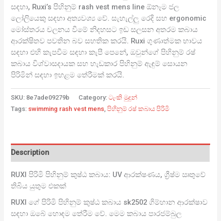
සඳහා, Ruxi’s පිහිනුම් rash vest mens line ඕනෑම ජල
ලෝලියෙකු සඳහා අත්‍යවශ්‍ය වේ. සැහැල්ලු රෙදි සහ ergonomic
මෝස්තරය චලනය වීමේ නිදහසට ඉඩ සලසන අතරම කබාය
ආරක්ෂිතව පවතින බව සහතික කරයි. Ruxi ගුණාත්මක භාවය
සඳහා එහි කැපවීම සඳහා කැපී පෙනේ, ඔවුන්ගේ පිහිනුම් රෂ්
කබාය විශ්වාසදායක සහ හැඩකාර පිහිනුම් ඇඳුම් සොයන
පිරිමින් සඳහා ඉහළම තේරීමක් කරයි.
SKU:
8e7ade09279b
Category:
ටැංකි මුදුන්
Tags:
swimming rash vest mens
,
පිහිනුම් රෂ් කබාය පිරිමි
Description
RUXI පිරිමි පිහිනුම් කුෂ්ඨ කබාය: UV ආරක්ෂණය, ග්‍රීෂ්ම ඍතුවේ
තිබිය යුතුම එකක්
RUXI ගේ පිරිමි පිහිනුම් කුෂ්ඨ කබාය sk2502 ගිම්හාන ආරක්ෂාව
සඳහා ඔබේ හොඳම තේරීම වේ. මෙම කබාය පාරජම්බුල