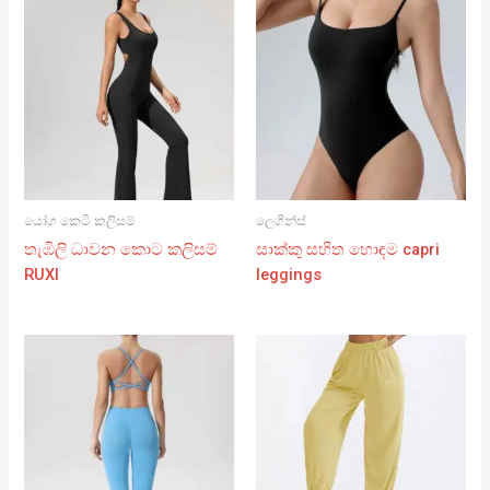
යෝග කෙටි කලිසම්
ලෙගින්ස්
තැඹිලි ධාවන කොට කලිසම්
සාක්කු සහිත හොඳම capri
RUXI
leggings