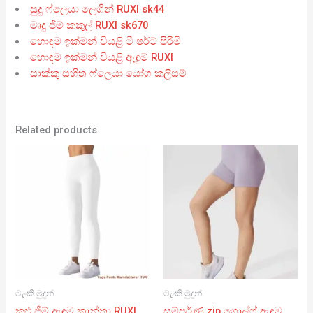
සුදු ෆ්ලෙයා ලෙගින් RUXI sk44
මෘදු ජිම් කකුල් RUXI sk670
හොඳම ඉක්මන් වියළි ටී ෂර්ට් පිරිමි
හොඳම ඉක්මන් වියළි ඇඳුම් RUXI
සාක්කු සහිත ෆ්ලෙයා යෝග කලිසම්
Related products
ටැංකි මුදුන්
ටැංකි මුදුන්
කළු ජිම් ඇඳුම කාන්තා RUXI
සම්පූර්ණ zip ගොල්ෆ් ඇඳුම