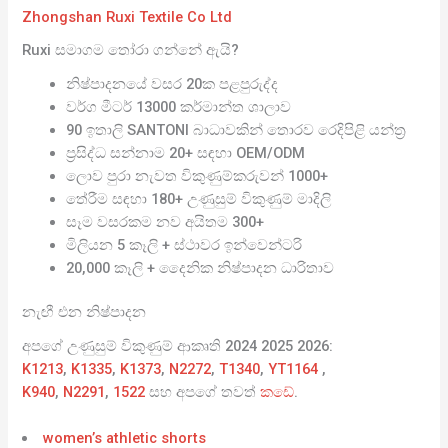
Zhongshan Ruxi Textile Co Ltd
Ruxi සමාගම තෝරා ගන්නේ ඇයි?
නිෂ්පාදනයේ වසර 20ක පළපුරුද්ද
වර්ග මීටර් 13000 කර්මාන්ත ශාලාව
90 ඉතාලි SANTONI බාධාවකින් තොරව රෙදිපිළි යන්ත්‍ර
ප්‍රසිද්ධ සන්නාම 20+ සඳහා OEM/ODM
ලොව පුරා නැවත විකුණුම්කරුවන් 1000+
තේරීම සඳහා 180+ උණුසුම් විකුණුම් මාදිලි
සෑම වසරකම නව අයිතම 300+
මිලියන 5 කෑලි + ස්ථාවර ඉන්වෙන්ටරි
20,000 කෑලි + දෛනික නිෂ්පාදන ධාරිතාව
නැඟී එන නිෂ්පාදන
අපගේ උණුසුම් විකුණුම් ආකෘති 2024 2025 2026:
K1213
,
K1335
,
K1373
,
N2272
,
T1340
,
YT1164
,
K940
,
N2291
,
1522
සහ අපගේ තවත්
කඩේ
.
women’s athletic shorts