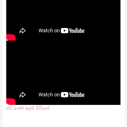
තව
යෝග ඇඳුම් වීඩියෝ