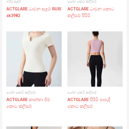
ශරීර ඇඳුම්
යෝග කෙටි කලිසම්
ACTGLARE ධාවන ඇඳුම් RUXI
ACTGLARE ධාවන කොට
sk3982
කලිසම් පිරිමි
යෝග කෙටි කලිසම්
යෝග කෙටි කලිසම්
ACTGLARE කාන්තා ජිම්
ACTGLARE පිරිමි පාපැදි
කොට කලිසම්
කොට කලිසම්