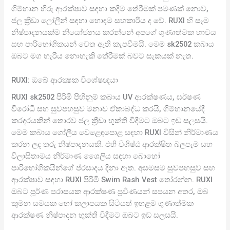
ගිම්හාන හිරු ආරක්ෂාව සඳහා කදිම තේරීමක් පමණක් නොව,
ජල ක්‍රීඩා ලෝලීන් සඳහා හොඳම සහකාරිය ද වේ. RUXI හි සෑම
නිෂ්පාදනයක්ම නියෝජනය කරන්නේ අපගේ ගුණාත්මක භාවය
සහ පාරිභෝගිකයන් වෙත ඇති කැපවීමයි. මෙම sk2502 කබාය
ඔබට මග හැරිය නොහැකි තේරීමක් බවට සැකයක් නැත.
RUXI: ඔබේ ආරක්‍ෂක විශේෂඥයා
RUXI sk2502 පිරිමි පිහිනුම් කබාය UV ආරක්ෂණය, ඝර්ෂණ
විරෝධී සහ සුවපහසුව මනාව ඒකාබද්ධ කරයි, ගිම්හානයේදී
කරදරයකින් තොරව ජල ක්‍රීඩා භුක්ති විඳීමට ඔබට ඉඩ සලසයි.
මෙම කබාය ගෝලීය වෙළෙඳපොළ සඳහා RUXI විසින් නිර්මාණය
කරන ලද තරු නිෂ්පාදනයකි. එහි විශිෂ්ඨ ආරක්ෂිත බලපෑම සහ
විලාසිතාමය නිර්මාණ ශෛලිය සඳහා බොහෝ
පාරිභෝගිකයින්ගේ ප්රසාදය දිනා ඇත. අසමසම සුවපහසුව සහ
ආරක්ෂාව සඳහා RUXI පිරිමි Swim Rash Vest තෝරන්න. RUXI
ඔබට පූර්ණ පරාසයක ආරක්ෂණ ප්‍රවීණයන් සපයන අතර, ඔබ
කුමන සමයක හෝ කලාපයක සිටියත් ඉහළම ගුණාත්මක
ආරක්ෂණ නිෂ්පාදන භුක්ති විඳීමට ඔබට ඉඩ සලසයි.