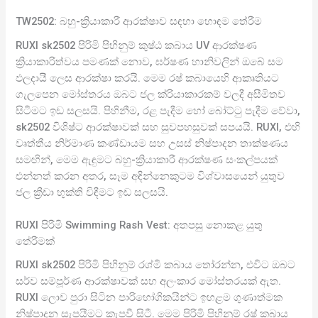
TW2502: බහු-ක්‍රියාකාරී ආරක්ෂාව සඳහා හොඳම තේරීම
RUXI sk2502 පිරිමි පිහිනුම් කුෂ්ඨ කබාය UV ආරක්ෂණ
ක්‍රියාකාරිත්වය පමණක් නොව, ඝර්ෂණ හානිවලින් ඔබේ සම
ඵලදායී ලෙස ආරක්ෂා කරයි. මෙම රෂ් කබායෙහි ආකෘතියට
ගැලපෙන මෝස්තරය ඔබට ජල ක්රියාකාරකම් වලදී අසීමිතව
සිටීමට ඉඩ සලසයි. පිහිනීම, රළ පැදීම හෝ බෝට්ටු පැදීම වේවා,
sk2502 විශිෂ්ට ආරක්ෂාවක් සහ සුවපහසුවක් සපයයි. RUXI, එහි
වෘත්තීය නිර්මාණ කණ්ඩායම සහ උසස් නිෂ්පාදන තාක්ෂණය
සමඟින්, මෙම ඇඳුමට බහු-ක්‍රියාකාරී ආරක්ෂණ සංකල්පයක්
එන්නත් කරන අතර, සෑම අඳින්නෙකුටම විශ්වාසයෙන් යුතුව
ජල ක්‍රීඩා භුක්ති විඳීමට ඉඩ සලසයි.
RUXI පිරිමි Swimming Rash Vest: අතපසු නොකළ යුතු
තේරීමක්
RUXI sk2502 පිරිමි පිහිනුම් රශ්මි කබාය තෝරන්න, එවිට ඔබට
සර්ව සම්පූර්ණ ආරක්ෂාවක් සහ අලංකාර මෝස්තරයක් ඇත.
RUXI ලොව පුරා සිටින පාරිභෝගිකයින්ට ඉහළම ගුණාත්මක
නිෂ්පාදන සැපයීමට කැපවී සිටී. මෙම පිරිමි පිහිනුම් රෂ් කබාය