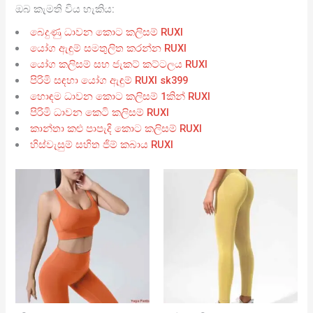
ඔබ කැමති විය හැකිය:
බෙදුණු ධාවන කොට කලිසම් RUXI
යෝග ඇඳුම් සමතුලිත කරන්න RUXI
යෝග කලිසම් සහ ජැකට් කට්ටලය RUXI
පිරිමි සඳහා යෝග ඇඳුම් RUXI sk399
හොඳම ධාවන කොට කලිසම් 1කින් RUXI
පිරිමි ධාවන කෙටි කලිසම් RUXI
කාන්තා කළු පාපැදි කොට කලිසම් RUXI
හිස්වැසුම් සහිත ජිම් කබාය RUXI