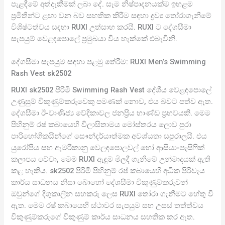
පැළඳීමේ අත්දැකීමක් ලබා දේ. සෑම නිෂ්පාදනයක්ම ඉහළම
ප්‍රමිතීන්ට ළඟා වන බව සහතික කිරීම සඳහා ද්‍රව්‍ය තෝරාගැනීමේ
විශිෂ්ටත්වය සඳහා RUXI උත්සාහ කරයි. RUXI ට දේශසීමා
සැපයුම් වෙළඳපොලේ ප්‍රමුඛයා විය හැක්කේ එබැවිනි.
දේශසීමා සැපයුම සඳහා පළමු තේරීම: RUXI Men’s Swimming
Rash Vest sk2502
RUXI sk2502 පිරිමි Swimming Rash Vest දේශීය වෙළඳපොලේ
උණුසුම් විකුණුම්කරුවෙකු පමණක් නොව, එය බවට පත්ව ඇත.
දේශසීමා ඊ-වාණිජ්‍ය වේදිකාවල ජනප්‍රිය භාණ්ඩ ප්‍රභවයකි. මෙම
පිහිනුම් රෂ් කබායෙහි විලාසිතාමය මෝස්තරය ලොව පුරා
පාරිභෝගිකයින්ගේ සෞන්දර්යාත්මක අවශ්යතා සපුරාලයි. එය
යුරෝපීය සහ ඇමරිකානු වෙලඳපොලවල් හෝ ආසියා-පැසිෆික්
කලාපය වේවා, මෙම RUXI ඇඳුම මිලදී ගැනීමේ උන්මාදයක් ඇති
කළ හැකිය. sk2502 පිරිමි පිහිනුම් රෂ් කබායෙහි අධික පිරිවැය
කාර්ය සාධනය නිසා බොහෝ දේශසීමා විකුණුම්කරුවන්
ඔවුන්ගේ දිගුකාලීන සහකරු ලෙස RUXI තෝරා ගැනීමට හේතු වී
ඇත. මෙම රෂ් කබායෙහි ස්ථාවර සැපයුම සහ උසස් තත්ත්වය
විකුණුම්කරුගේ විකුණුම් කාර්ය සාධනය සහතික කර ඇත.