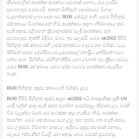
කිරණවලින් ආරක්ෂා කරනවා පමණක් නොව, එය උපරිම
සුවපහසුව ද සපයයි. නූතන මිනිසුන් සෞඛ්‍යයට විශාල
වැදගත්කමක් ලබා දෙන බව RUXI තේරුම් ගනී. මෙම පිහිනුම්
රෂ් කබාය විශේෂයෙන් හිරු ආරක්ෂාව සඳහා නිර්මාණය කර
ඇති අතර, එළිමහන් ක්‍රියාකාරකම් වලදී ආරක්ෂාව සහ
සුවපහසුව භුක්ති විඳීමට ඔබට ඉඩ සලසයි. මෙම sk2502 පිරිමි
පිහිනුම් රෂ් කබාය එහි උසස් තත්ත්වයේ ද්‍රව්‍ය සහ විශිෂ්ට වැඩ
කිරීමත් සමඟ දේශසීමා වෙළඳපොලේ ජනප්‍රිය තේරීමක් බවට
පත්ව ඇත. පිහිනීම, සර්ෆින් කිරීම හෝ වෙනත් ජල ක්‍රීඩා වේවා,
මෙම RUXI රෂ් කබාය ඔබට සර්ව වටේම ආරක්ෂාව සැපයිය
හැක. .
RUXI පිහිනුම් කුෂ්ඨ කබායෙහි විශිෂ්ට ද්‍රව්‍ය
RUXI පිරිමි පිහිනුම් කුෂ්ඨ ඇඳුම sk2502 අධි තාක්‍ෂණික ප්‍රති-UV
රෙදි වලින් සාදා ඇති අතර එමඟින් පාරජම්බුල කිරණවලට හානි
වීම වළක්වා ඔබේ සම ආරක්ෂා කළ හැකිය. හිරු. ආරක්ෂා
කරන්න. මෙම රෂ් කබාය සැහැල්ලු සහ හුස්ම ගත හැකි අතර,
එය උණුසුම් ගිම්හාන මාසවල ඇඳීමට සුදුසු පමණක් නොව,
ජලයේ ඉක්මනින් වියළී යන අතර, ඔබට වඩාත් සුවපහසු