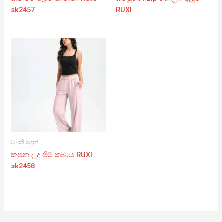
sk2457
RUXI
ටැංකි මුදුන්
කපන ලද ජිම් කබාය RUXI
sk2458