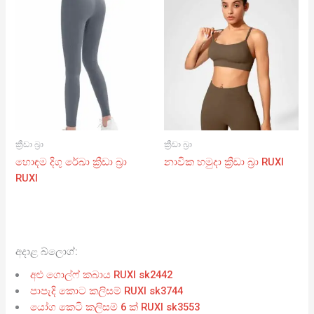
ක්‍රීඩා බ්‍රා
ක්‍රීඩා බ්‍රා
හොඳම දිගු රේඛා ක්‍රීඩා බ්‍රා
නාවික හමුදා ක්‍රීඩා බ්‍රා RUXI
RUXI
අදාළ බ්ලොග්:
අළු ගොල්ෆ් කබාය RUXI sk2442
පාපැදි කොට කලිසම් RUXI sk3744
යෝග කෙටි කලිසම් 6 ක් RUXI sk3553