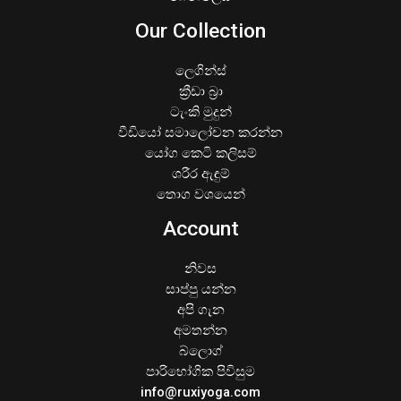
Our Collection
ලෙගින්ස්
ක්‍රීඩා බ්‍රා
ටැංකි මුදුන්
වීඩියෝ සමාලෝචන කරන්න
යෝග කෙටි කලිසම්
ශරීර ඇඳුම්
තොග වශයෙන්
Account
නිවස
සාප්පු යන්න
අපි ගැන
අමතන්න
බ්ලොග්
පාරිභෝගික පිවිසුම
info@ruxiyoga.com