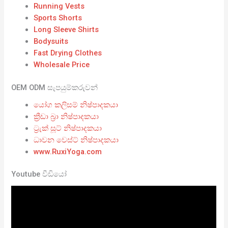
Running Vests
Sports Shorts
Long Sleeve Shirts
Bodysuits
Fast Drying Clothes
Wholesale Price
OEM ODM සැපයුම්කරුවන්
යෝග කලිසම් නිෂ්පාදකයා
ක්‍රීඩා බ්‍රා නිෂ්පාදකයා
ට්‍රැක් සූට් නිෂ්පාදකයා
ධාවන වෙස්ට් නිෂ්පාදකයා
www.RuxiYoga.com
Youtube වීඩියෝ