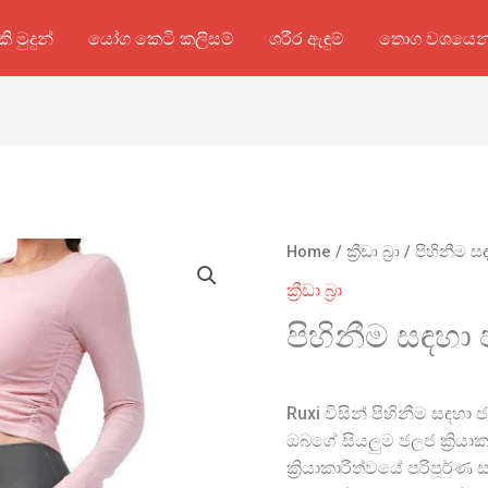
කි මුදුන්
යෝග කෙටි කලිසම්
ශරීර ඇඳුම්
තොග වශයෙන
Home
/
ක්‍රීඩා බ්‍රා
/ පිහිනීම සඳ
ක්‍රීඩා බ්‍රා
පිහිනීම සඳහා ජ
Ruxi විසින් පිහිනීම සඳහ
ඔබගේ සියලුම ජලජ ක්‍රිය
ක්‍රියාකාරීත්වයේ පරිපූර්