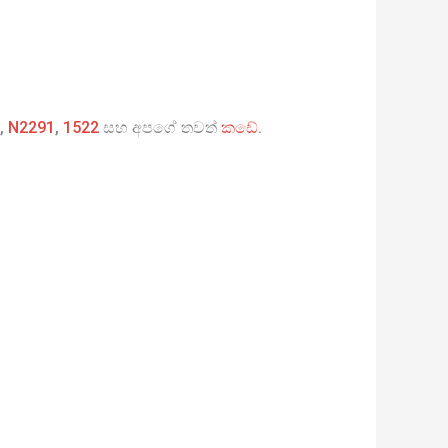
,
N2291
,
1522
සහ අපගේ තවත්
කඩේ
.