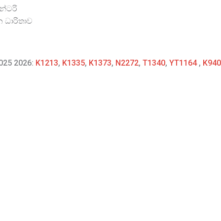
න්ටරි
න ධාරිතාව
2025 2026:
K1213
,
K1335
,
K1373
,
N2272
,
T1340
,
YT1164
,
K940