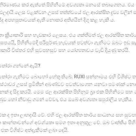
බ්‍රා නිර්මාණය කර ඇත්තේ පිහිනීමේ අවශ්‍යතා මනසේ තබාගෙනය.
දායි ලෙස වළක්වන උසස් තත්ත්වයේ ජල ආරක්ෂිත ද්‍රව්‍ය වලින් සාද
ිසිදු අපහසුතාවයක් ඇති නොකර අතිශයින් දිගු කළ හැකි ය.
ා ක්‍රියාකාරී සහ හැඩකාර ලෙසය. එය ශක්තිමත් ජල ආරක්ෂිත 
පයයි, පිහිනීමේදී පරිපූර්ණ හැඩයක් පවත්වා ගැනීමට ඔබට ඉඩ ස
කාරී විස්තර එහි සුවපහසුව සහ යෝග්‍යතාවය වැඩි දියුණු කරයි.
රා තෝරා ගන්නේ ඇයි?
‍රා තෝරා ගැනීමට බොහෝ හේතු තිබේ. RUXI සන්නාමය එහි විශිෂ්ට 
UXI හි ස්ථාවර උසස් ප්‍රමිතීන් අඛණ්ඩව පවත්වාගෙන යනවා පමණ
 ද සිදු කරයි. මෙම ජල ආරක්ෂිත පිහිනුම් බ්‍රා එක පිහිනීමට සහ ව
ණුව හෝ නිවාඩු ගමන් වේවා, එය ඔබේ අවශ්‍යතා සපුරාලිය හැකිය.
‍රා එක ද ඉතා ලාභදායී වේ. එහි ජල ආරක්ෂිත කාර්ය සාධනය සහ ස
කාන්තාවන්ගේ අවශ්යතා සමග ඉතා අනුකූල වේ. ඔබ වෘත්තීය පිහිනුම
 එක විශිෂ්ට අත්දැකීමක් ලබා දෙයි.