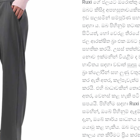
Ruxi ගේ ජලයට ඔරොත්තු 
ඔබට කිසිදු අපහසුතාවයක
ඉඩ සලසමින් සම්පූර්ණ සහ
සඳහා ය. ඔබ පිහිනුම් තටාක
සිටියත්, හෝ වෙරළ තීරයේ දි
ජල ආරක්ෂිත බ්‍රා එක ඔබට
සහතික කරයි. උසස් තත්ත්ව
නොව ඉක්මනින් වියළීම ද 
භාවිතය සඳහා වඩාත් සුදුසු
බ්‍රා ක්ලෝරීන් සහ ලුණු වත
කර ඇති අතර, කල්පැවැත්ම 
කරයි. එහි බාධාවකින් ත
අතර, වෙනස් කළ හැකි පටි
සපයයි. පිහිනීම සඳහා Ru
සමඟින්, ඔබේ පිහිනුම් ඇඳ
දැන, ඔබේ කාර්ය සාධනය
යොමු කළ හැකිය. ඔබ මලල 
කාලය ගත කිරීමට ප්‍රිය කර