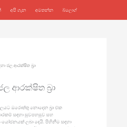
්
අපි ගැන
අමතන්න
බ්ලොග්
හා ජල ආරක්ෂිත බ්‍රා
ල ආරක්ෂිත බ්‍රා
ා ජලයට ඔරොත්තු නොදෙන බ්‍රා එක
ාකාරකම් සඳහා සුවපහසුව සහ
ණ සංයෝජනයක් ලබා දෙයි. පිහිනීම සඳහා