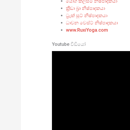
යෝග කලිසම් නිෂ්පාදකයා
ක්‍රීඩා බ්‍රා නිෂ්පාදකයා
ට්‍රැක් සූට් නිෂ්පාදකයා
ධාවන වෙස්ට් නිෂ්පාදකයා
www.RuxiYoga.com
Youtube වීඩියෝ