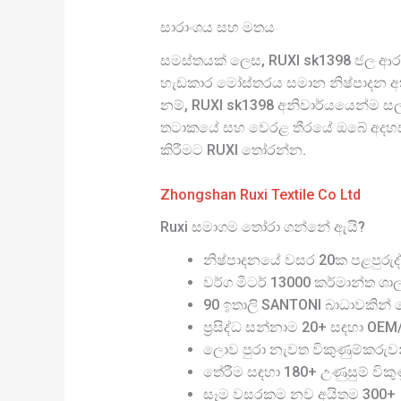
සාරාංශය සහ මතය
සමස්තයක් ලෙස, RUXI sk1398 ජල ආරක
හැඩකාර මෝස්තරය සමාන නිෂ්පාදන අතර 
නම්, RUXI sk1398 අනිවාර්යයෙන්ම සල
තටාකයේ සහ වෙරළ තීරයේ ඔබේ අදහස් ප්‍
කිරීමට RUXI තෝරන්න.
Zhongshan Ruxi Textile Co Ltd
Ruxi සමාගම තෝරා ගන්නේ ඇයි?
නිෂ්පාදනයේ වසර 20ක පළපුරුද්
වර්ග මීටර් 13000 කර්මාන්ත ශා
90 ඉතාලි SANTONI බාධාවකින් තො
ප්‍රසිද්ධ සන්නාම 20+ සඳහා OE
ලොව පුරා නැවත විකුණුම්කරුව
තේරීම සඳහා 180+ උණුසුම් විකුණු
සෑම වසරකම නව අයිතම 300+