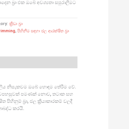
න බ්‍රා එක ඔබේ අවශ්‍යතා සපුරාලීමට
gory:
ක්‍රීඩා බ්‍රා
swimming
,
පිහිනීම සඳහා ජල ආරක්ෂිත බ්‍රා
මාදිලිය නිසැකවම ඔබේ හොඳම තේරීම වේ.
්ට සුවපහසුවක් පමණක් නොව, තටාක සහ
ිනුම් බ්‍රා, ජල ක්‍රියාකාරකම් වලදී
ාබද්ධ කරයි.