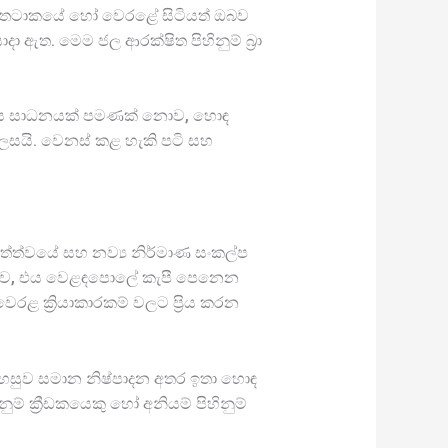
 එය තටාකයේ හෝ වෙරළේ සිටියත් ඔබව
ා ඇත. මෙම ජල ආරක්ෂිත පිහිනුම් බ්‍රා
කාර්ය සාධනයක් පමණක් නොව, හොඳ
ලසයි. වෙනස් කළ හැකි පටි සහ
තත්ත්වයේ සහ නව්‍ය නිර්මාණ සංකල්ප
ක් නොව, එය වෙළඳපොලේ කැපී පෙනෙන
ෙරළ ක්‍රියාකාරකම් වලට ප්‍රිය කරන
ුවපහසුව සමාන නිෂ්පාදන අතර ඉතා හොඳ
් ක්‍රීඩකයෙකු හෝ අනියම් පිහිනුම්