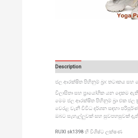
Description
ජල ආරක්ෂිත පිහිනුම් බ්‍රා: තටාකය සහ
විලාසිතා සහ ප්‍රායෝගික යන දෙකම ඇති
මෙම ජල ආරක්ෂිත පිහිනුම් බ්‍රා එක 
වෙරළ වැනි විවිධ දර්ශන සඳහා පරිපූර්ණ 
ඔබට සැහැල්ලුවක් සහ සුවපහසුවක් දැ
RUXI sk1398 හි විශිෂ්ට ලක්ෂණ