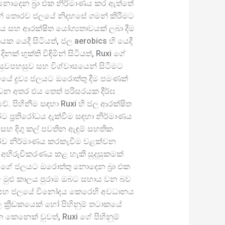
නොදෙන බ්‍රා එක නිර්මාණය කර ඇත්තේ
ින් තොරව ජලයේ නිදහසේ ගමන් කිරීමට
ය සහ ආරක්ෂිත යෝග්‍යතාවයක් ලබා දීම
යක යෙදී සිටියත්, ජල aerobics හි යෙදී
නක් භුක්ති විඳිමින් සිටියත්, Ruxi ගේ
 සුවපහසුව සහ විශ්වාසයෙන් සිටීමට
යේ ද්‍රව්‍ය ජලයට ඔරොත්තු දීම පමණක්
වන අතර එය තෙත් පරිසරයක දීර්ඝ
 වේ. පිහිනීම සඳහා Ruxi හි ජල ආරක්ෂිත
ුරට ප්‍රතිරෝධය දැක්වීම සඳහා නිර්මාණය
සහ දිගු කල් පවතින ඇඳුම් සහතික
ොරව නිර්මාණය කරකැවීම වළක්වන
 අභිරුචිකරණය කළ හැකි සුදුසුකමක්
xi ගේ ජලයට ඔරොත්තු නොදෙන බ්‍රා එක
ුම් මුළු කාලය පුරාම ඔබට සහාය වන බව
 සහ ජලයේ විනෝදය කෙරෙහි අවධානය
ක්‍රීඩකයෙක් හෝ පිහිනුම් තටාකයේ
න කෙනෙක් වුවත්, Ruxi ගේ පිහිනුම්