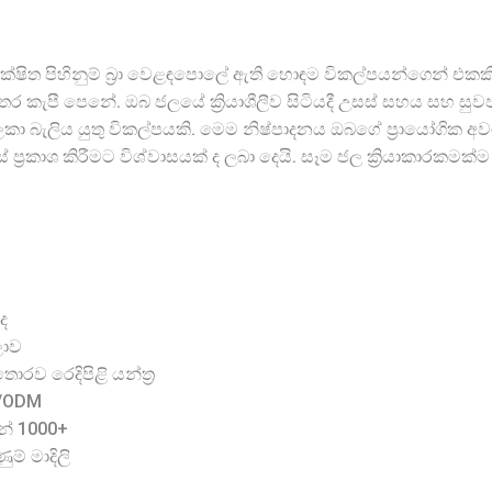
්ෂිත පිහිනුම් බ්‍රා වෙළඳපොලේ ඇති හොඳම විකල්පයන්ගෙන් එකක
කැපී පෙනේ. ඔබ ජලයේ ක්‍රියාශීලීව සිටියදී උසස් සහය සහ සුව
කා බැලිය යුතු විකල්පයකි. මෙම නිෂ්පාදනය ඔබගේ ප්‍රායෝගික අ
රකාශ කිරීමට විශ්වාසයක් ද ලබා දෙයි. සෑම ජල ක්‍රියාකාරකමක්
ද
ලාව
රව රෙදිපිළි යන්ත්‍ර
M/ODM
න් 1000+
ම් මාදිලි