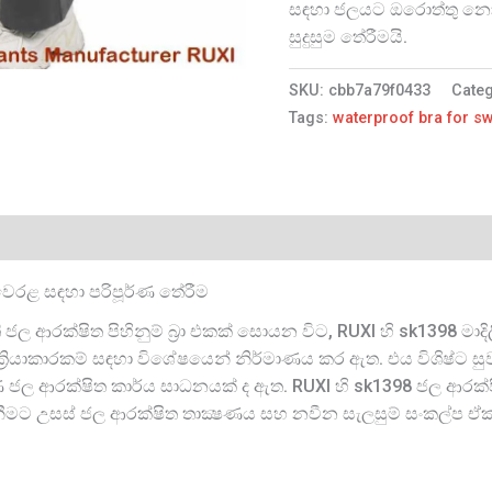
සඳහා ජලයට ඔරොත්තු නොදෙ
සුදුසුම තේරීමයි.
SKU:
cbb7a79f0433
Cate
Tags:
waterproof bra for 
 වෙරළ සඳහා පරිපූර්ණ තේරීම
 ජල ආරක්ෂිත පිහිනුම් බ්‍රා එකක් සොයන විට, RUXI හි sk1398 
ජල ක්‍රියාකාරකම් සඳහා විශේෂයෙන් නිර්මාණය කර ඇත. එය විශිෂ
ජල ආරක්ෂිත කාර්ය සාධනයක් ද ඇත. RUXI හි sk1398 ජල ආරක්ෂිත පිහ
නීමට උසස් ජල ආරක්ෂිත තාක්‍ෂණය සහ නවීන සැලසුම් සංකල්ප ඒක