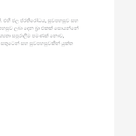
ි. එහි ජල ප්රතිරෝධය, සුවපහසුව සහ
පහසුව ලබා දෙන බ්‍රා එකක් සොයන්නේ
වශ්‍යතා සපුරාලීම පමණක් නොව,
ම සතුටෙන් සහ සුවපහසුවකින් යුක්ත