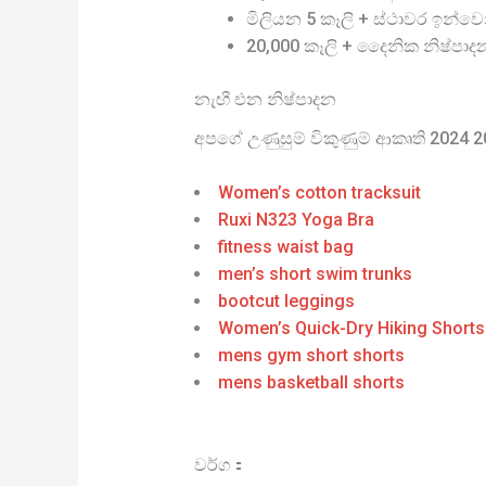
මිලියන 5 කෑලි + ස්ථාවර ඉන්වෙ
20,000 කෑලි + දෛනික නිෂ්පාද
නැඟී එන නිෂ්පාදන
අපගේ උණුසුම් විකුණුම් ආකෘති 2024 
Women’s cotton tracksuit
Ruxi N323 Yoga Bra
fitness waist bag
men’s short swim trunks
bootcut leggings
Women’s Quick-Dry Hiking Shorts
mens gym short shorts
mens basketball shorts
වර්ග：