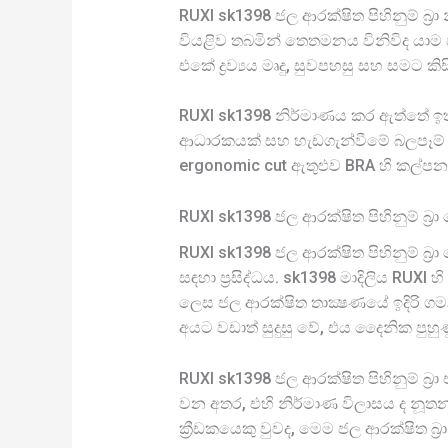
RUXI sk1398 ජල ආරක්ෂිත පිහිනුම් 
වියළිව තබමින් තෙතමනය විනිවිද යාම ඵල
එකේ ද්‍රව්‍යය මෘදු, සුවපහසු සහ සමට ක
RUXI sk1398 නිර්මාණය කර ඇත්තේ ඉත
ආධාරකයක් සහ හැඩගැන්වීමේ බලපෑම් ස
ergonomic cut ඇතුළුව BRA හි කල්පනා
RUXI sk1398 ජල ආරක්ෂිත පිහිනුම් බ්‍
RUXI sk1398 ජල ආරක්ෂිත පිහිනුම් බ්
සඳහා ප්‍රසිද්ධය. sk1398 මාදිලිය R
ලෙස ජල ආරක්ෂිත තාක්‍ෂණයේ ඉදිරි ගමනක්
අයට වඩාත් සුදුසු වේ, එය දෛනික පුහු
RUXI sk1398 ජල ආරක්ෂිත පිහිනුම් බ්
වන අතර, එහි නිර්මාණ විලාසය ද නූතන 
ක්‍රීඩකයෙකු වුවද, මෙම ජල ආරක්ෂිත බ්‍රා