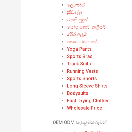
ලෙගින්ස්
ක්‍රීඩා බ්‍රා
ටැංකි මුදුන්
යෝග කෙටි කලිසම්
ශරීර ඇඳුම්
තොග වශයෙන්
Yoga Pants
Sports Bras
Track Suits
Running Vests
Sports Shorts
Long Sleeve Shirts
Bodysuits
Fast Drying Clothes
Wholesale Price
OEM ODM සැපයුම්කරුවන්