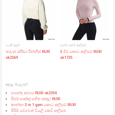
ටැංකි මුදුන්
යෝග කෙටි කලිසම්
තරුණ ක්රීඩා පින්නිස් RUXI
5 ජිම් කොට කලිසම් RUXI
sk2569
sk1725
අදාළ බ්ලොග්:
පාපන්දු කබාය RUXI sk2354
සිපර් සාක්කු සහිත කකුල් RUXI
කාන්තා 2 in 1 gym කොට කලිසම් RUXI
පිරිමි වේගවත් වියළි කෙටි කලිසම්