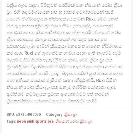
සක්‍රීය ඇඳුම් සඳහා විචිත්‍රවත් තේරීමක් වන නියොන් රෝස ක්‍රීඩා
බ්‍රා, එහි තද වර්ණයෙන් සහ හැඩකාර මෝස්තරයෙන් කැපී
පෙනේ. විශ්වාසදායක නිෂ්පාදකයෙකු වන Ruxi, මෙම නෙත්
සිත් ඇදගන්නා ක්‍රීඩා බ්‍රා එකට ජීවය ලබා දෙයි, එය පෙනුම
පමණක් නොව ක්‍රියාකාරීත්වයද සහතික කරයි. නියොන් රෝස
ක්‍රීඩා තනපටය ඕනෑම ව්‍යායාමයක් අතරතුර සහාය සහ
සුවපහසුව ලබා දෙමින් ක්‍රීඩකයා මනසේ තබාගෙන නිර්මාණය
කර ඇත. Ruxi ගේ ගුණාත්මක භාවය සඳහා ඇති කැපවීම සෑම
මැහුම් මැසීමකින්ම පැහැදිලි වන අතර, මෙම ක්‍රීඩා බ්‍රා එක
ක්‍රියාශීලී සහ විලාසිතාවෙන් සිටීමට කැමති අය සඳහා අත්‍යවශ්‍ය
දෙයක් බවට පත් කරයි. ඉහළ තීව්‍රතාවයකින් යුත් ව්‍යායාම සඳහා
හෝ අනියම් ව්‍යායාම් සැසියක් සඳහා පරිපූර්ණයි, Ruxi විසින්
නියොන් රෝස ක්‍රීඩා බ්‍රා එක ඕනෑම ශාරීරික යෝග්‍යතා ඇඳුම්
ආයිත්තම් කට්ටලයක ප්‍රධාන අංගයක් බවට පත් කරමින්
ක්‍රියාකාරීත්වය දක්ෂතාවය සමඟ ඒකාබද්ධ කරයි.
SKU:
c878c49f7050
Category:
ක්‍රීඩා බ්‍රා
Tags:
neon pink sports bra
,
නියොන් රෝස ක්‍රීඩා බ්‍රා