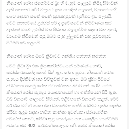
නියොන් රෝස ස්පෝර්ට්ස් බ්‍රා හි මැහුම් සැලසුම කිසිදු සීමාවක්
ඇති නොකර ශරීර වක්‍රයට ඉතා හොඳින් ගැලපේ, ව්‍යායාමයේදී
ඔබට දෙවන සමක් මෙන් සුවපහසුවක් දැනීමට ඉඩ සලසයි.
මෙම තනපටයේ උරහිස් පටි ද ප්‍රවේශමෙන් නිර්මාණය කර
ඇත්තේ ඔබේ උරහිස් මත පීඩනය වැලැක්වීම සඳහා වන අතර,
ව්‍යායාම කිරීමෙන් පසු ඔබට සැහැල්ලුවෙන් සහ සුවපහසුව
සිටීමට ඉඩ සලසයි.
නියොන් රෝස: ඔබේ ක්‍රීඩාවට ශක්තිය එන්නත් කරන්න
මෙම ක්‍රීඩා බ්‍රා එක ක්‍රියාකාරීත්වයෙන් පමණක් නොව,
මෝස්තරයෙන්ද නෙත් සිත් ඇදගන්නා සුළුය. නියොන් රෝස
පැහැය දීප්තිමත් සහ විචිත්‍රවත් වන අතර, ඔබ ක්‍රීඩා පිටියේ
අවධානය යොමු කරන මධ්‍යස්ථානය බවට පත් කරයි. මෙම
නියොන් රෝස පැහැය යෞවනයෙන් හා ශක්තියෙන් පිරී ඇත.
ඔබ ව්‍යායාම් ශාලාවේ සිටියත්, එළිමහනේ ව්‍යායාම කළත්, මෙම
වර්ණය මගින් ගෙන එන ධනාත්මක ශක්තිය ඔබට දැනිය හැකිය.
ක්රීඩා ඇඳුම් සඳහා නවීන කාන්තා අවශ්යතා ප්රායෝගික
පමණක් නොව, ක්රීඩා තුළ පෞරුෂය සහ ශෛලිය පෙන්වීමට
අවශ්ය බව RUXI කර්මාන්තශාලාව දනී. මෙම නියොන් රෝස