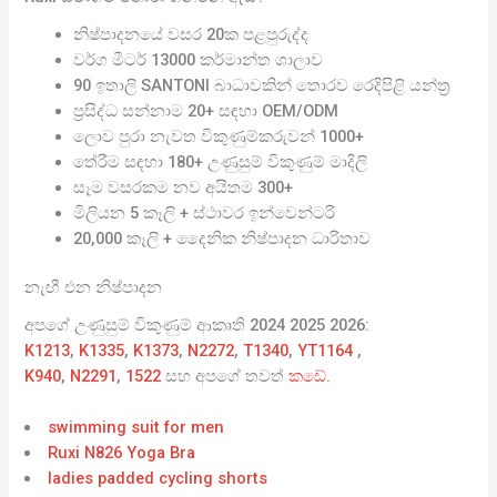
නිෂ්පාදනයේ වසර 20ක පළපුරුද්ද
වර්ග මීටර් 13000 කර්මාන්ත ශාලාව
90 ඉතාලි SANTONI බාධාවකින් තොරව රෙදිපිළි යන්ත්‍ර
ප්‍රසිද්ධ සන්නාම 20+ සඳහා OEM/ODM
ලොව පුරා නැවත විකුණුම්කරුවන් 1000+
තේරීම සඳහා 180+ උණුසුම් විකුණුම් මාදිලි
සෑම වසරකම නව අයිතම 300+
මිලියන 5 කෑලි + ස්ථාවර ඉන්වෙන්ටරි
20,000 කෑලි + දෛනික නිෂ්පාදන ධාරිතාව
නැඟී එන නිෂ්පාදන
අපගේ උණුසුම් විකුණුම් ආකෘති 2024 2025 2026:
K1213
,
K1335
,
K1373
,
N2272
,
T1340
,
YT1164
,
K940
,
N2291
,
1522
සහ අපගේ තවත්
කඩේ
.
swimming suit for men
Ruxi N826 Yoga Bra
ladies padded cycling shorts