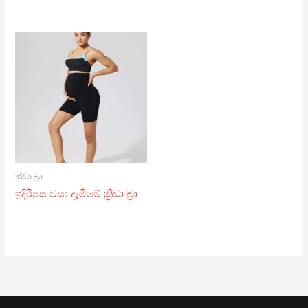
ක්‍රීඩා බ්‍රා
ඉදිරිපස වසා දැමීමේ ක්‍රීඩා බ්‍රා