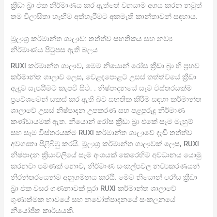
ක්‍රීඩා බ්‍රා එක නිර්මාණය කර ඇත්තේ ව්‍යායාම අගය කරන නමුත්
තම විලාසිතා හැඟීම අත්හැරීමට අකමැති කාන්තාවන් සඳහාය.
මූලාශ්‍ර කර්මාන්ත ශාලාව: තත්ත්ව සහතිකය සහ නව්‍ය
නිර්මාණය පිටුපස ඇති බලය
RUXI කර්මාන්ත ශාලාව, මෙම නියොන් රෝස ක්‍රීඩා බ්‍රා හි ප්‍රභව
කර්මාන්ත ශාලාව ලෙස, වෙළඳපොළට උසස් තත්ත්වයේ ක්‍රීඩා
ඇඳුම් සැපයීමට කැපවී සිටී. . නිෂ්පාදනයේ සෑම විස්තරයක්ම
ප්‍රවේශමෙන් සකස් කර ඇති බව සහතික කිරීම සඳහා කර්මාන්ත
ශාලාවේ උසස් නිෂ්පාදන උපකරණ සහ පළපුරුදු නිර්මාණ
කණ්ඩායමක් ඇත. නියොන් රෝස ක්‍රීඩා බ්‍රා එකේ සෑම මැහුම්
සහ සෑම විස්තරයක්ම RUXI කර්මාන්ත ශාලාවේ දැඩි තත්ත්ව
අවශ්‍යතා පිළිබිඹු කරයි. මූලාශ්‍ර කර්මාන්ත ශාලාවක් ලෙස, RUXI
නිෂ්පාදන ක්‍රියාවලියේ සෑම අංශයක් කෙරෙහිම අවධානය යොමු
කරනවා පමණක් නොව, නිර්මාණ සංකල්පවල නව්‍යකරණයන්
නිරන්තරයෙන්ම අනුගමනය කරයි. මෙම නියොන් රෝස ක්‍රීඩා
බ්‍රා එක වසර ගණනාවක් පුරා RUXI කර්මාන්ත ශාලාවේ
ගුණාත්මක භාවයේ සහ නවෝත්පාදනයේ සංකලනයේ
නියෝජිත කාර්යයකි.