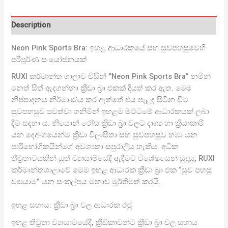
Description
Neon Pink Sports Bra: ඉහළ ආධාරකයේ සහ සුවපහසුවෙහි
පරිපූර්ණ සංයෝජනයක්
RUXI කර්මාන්ත ශාලාව විසින් “Neon Pink Sports Bra” නමින්
නෙත් සිත් ඇදගන්නා ක්‍රීඩා බ්‍රා එකක් දියත් කර ඇත. මෙම
නිෂ්පාදනය නිර්මාණය කර ඇත්තේ එය පැළඳ සිටින විට
සුවපහසුව පවත්වා ගනිමින් ඉහළම මට්ටමේ ආධාරකයක් ලබා
දීම සඳහා ය. නියොන් රෝස ක්‍රීඩා බ්‍රා වලට දෘශ්‍ය හා ක්‍රියාකාරී
යන දෙඅංශයෙන්ම ක්‍රීඩා විලාසිතා සහ සුවපහසුව හඹා යන
පාරිභෝගිකයින්ගේ අවශ්‍යතා සපුරාලිය හැකිය. අධික
තීව්‍රතාවයකින් යුත් ව්‍යායාමයේදී ඇඳීමට විශේෂයෙන් සුදුසු, RUXI
කර්මාන්තශාලාවේ මෙම ඉහළ ආධාරක ක්‍රීඩා බ්‍රා එක “සුව පහසු
ව්‍යායාම” යන සංකල්පය මනාව මූර්තිමත් කරයි.
ඉහළ සහාය: ක්‍රීඩා බ්‍රා වල ආධාරක රජු
ඉහළ තීව්‍රතා ව්‍යායාමයේදී, ක්‍රීඩිකාවන්ට ක්‍රීඩා බ්‍රා වල සහාය