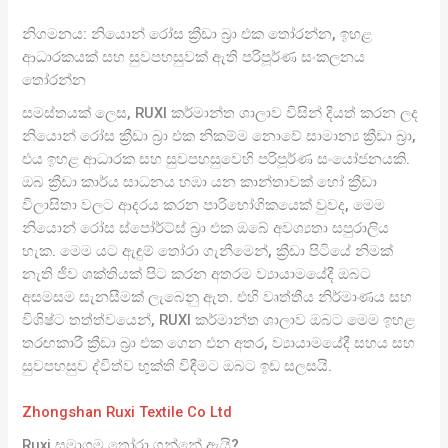
නිගමනය: නියොන් රෝස ක්‍රීඩා බ්‍රා එක තෝරන්න, ඉහළ
ආධාරකයක් සහ සුවපහසුවක් ඇති පරිපූර්ණ සංකලනය
තෝරන්න
සමස්තයක් ලෙස, RUXI කර්මාන්ත ශාලාව විසින් දියත් කරන ලද
නියොන් රෝස ක්‍රීඩා බ්‍රා එක නිකම්ම නොවේ සාමාන්‍ය ක්‍රීඩා බ්‍රා,
එය ඉහළ ආධාරක සහ සුවපහසුවෙහි පරිපූර්ණ සංයෝජනයකි.
ඔබ ක්‍රීඩා කාර්ය සාධනය හඹා යන කාන්තාවක් හෝ ක්‍රීඩා
විලාසිතා වලට ආදරය කරන පාරිභෝගිකයෙක් වුවද, මෙම
නියොන් රෝස ස්පෝර්ට්ස් බ්‍රා එක ඔබේ අවශ්‍යතා සපුරාලිය
හැක. මෙම යට ඇඳුම් තෝරා ගැනීමෙන්, ක්‍රීඩා පිටියේ නිමක්
නැති ජීව ශක්තියක් පිට කරන අතරම ව්‍යායාමයේදී ඔබට
අසමසම සැනසීමක් ලැබෙනු ඇත. එහි වෘත්තීය නිර්මාණය සහ
විශිෂ්ට තත්ත්වයෙන්, RUXI කර්මාන්ත ශාලාව ඔබට මෙම ඉහළ
තරඟකාරී ක්‍රීඩා බ්‍රා එක ගෙන එන අතර, ව්‍යායාමයේදී සහය සහ
සුවපහසුව ද්විත්ව භුක්ති විඳීමට ඔබට ඉඩ සලසයි.
Zhongshan Ruxi Textile Co Ltd
Ruxi සමාගම තෝරා ගන්නේ ඇයි?