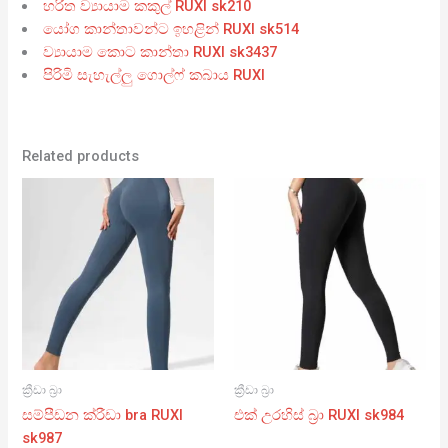
හරිත ව්‍යායාම කකුල් RUXI sk210
යෝග කාන්තාවන්ට ඉහළින් RUXI sk514
ව්‍යායාම කොට කාන්තා RUXI sk3437
පිරිමි සැහැල්ලු ගොල්ෆ් කබාය RUXI
Related products
ක්‍රීඩා බ්‍රා
ක්‍රීඩා බ්‍රා
සම්පීඩන ක්රීඩා bra RUXI
එක් උරහිස් බ්‍රා RUXI sk984
sk987