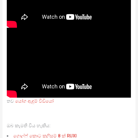
තව
යෝග ඇඳුම් වීඩියෝ
ඔබ කැමති විය හැකිය:
ගොල්ෆ් කොට කලිසම් 8 ක් RUXI