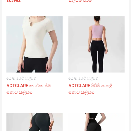
sk3982
කලිසම් පිරිමි
යෝග කෙටි කලිසම්
යෝග කෙටි කලිසම්
ACTGLARE කාන්තා ජිම්
ACTGLARE පිරිමි පාපැදි
කොට කලිසම්
කොට කලිසම්