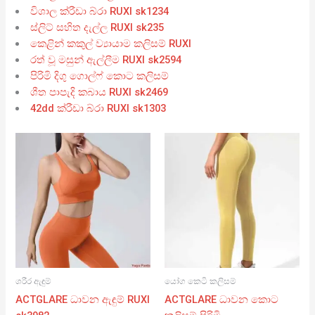
විශාල ක්රීඩා බ්රා RUXI sk1234
ස්ලිට් සහිත දැල්ල RUXI sk235
කෙළින් කකුල් ව්‍යායාම කලිසම් RUXI
රත් වූ මසුන් ඇල්ලීම RUXI sk2594
පිරිමි දිගු ගොල්ෆ් කොට කලිසම්
ශීත පාපැදි කබාය RUXI sk2469
42dd ක්රීඩා බ්රා RUXI sk1303
ශරීර ඇඳුම්
යෝග කෙටි කලිසම්
ACTGLARE ධාවන ඇඳුම් RUXI
ACTGLARE ධාවන කොට