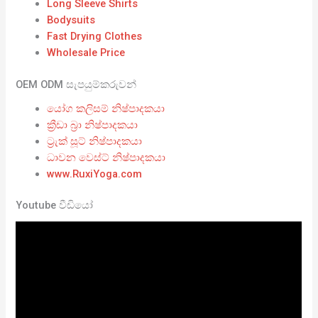
Long Sleeve Shirts
Bodysuits
Fast Drying Clothes
Wholesale Price
OEM ODM සැපයුම්කරුවන්
යෝග කලිසම් නිෂ්පාදකයා
ක්‍රීඩා බ්‍රා නිෂ්පාදකයා
ට්‍රැක් සූට් නිෂ්පාදකයා
ධාවන වෙස්ට් නිෂ්පාදකයා
www.RuxiYoga.com
Youtube වීඩියෝ