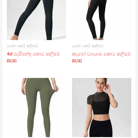
යෝග කෙටි කලිසම්
යෝග කෙටි කලිසම්
4xl පැසිපන්දු කොට කලිසම්
කැමෝ ව්‍යායාම කොට කලිසම්
RUXI
RUXI