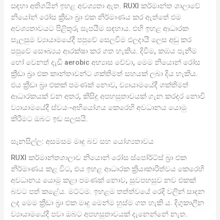
සඳහා අතිශයින් ඉහළ අවශ්‍යතා ඇත. RUXI කර්මාන්ත ශාලාවේ
නියෝන් රෝස ක්‍රීඩා බ්‍රා එක නිර්මාණය කර ඇත්තේ එම
අවශ්‍යතාවයට පිළිතුරු සැපයීම සඳහාය. එහි ඉහළ ආධාරක
සැලසුම ව්‍යායාමයේදී පපුවේ සෙලවීම ඵලදායී ලෙස අඩු කර
පපුවේ සෞඛ්‍යය ආරක්ෂා කර ගත හැකිය. දිවීම, කඹය පැනීම
හෝ වෙනත් දැඩි aerobic අභ්‍යාස වේවා, මෙම නියොන් රෝස
ක්‍රීඩා බ්‍රා එක කාන්තාවන්ට ශක්තිමත් සහයක් ලබා දිය හැකිය.
එය ක්‍රීඩා බ්‍රා එකක් පමණක් නොව, ව්‍යායාමයේදී ශක්තිමත්
ආධාරකයක් වන අතර, කිසිදු අපහසුතාවයක් ගැන කරදර නොවී
ව්‍යායාමයේදී ස්වයං-අභියෝගය කෙරෙහි අවධානය යොමු
කිරීමට ඔබට ඉඩ සලසයි.
සැනසිල්ල: අසමසම මෘදු බව සහ යෝග්‍යතාවය
RUXI කර්මාන්තශාලාව නියොන් රෝස ස්පෝර්ට්ස් බ්‍රා එක
නිර්මාණය කළ විට, එය ඉහළ ආධාරක ක්‍රියාකාරිත්වය කෙරෙහි
අවධානය යොමු කළා පමණක් නොව, සුවපහසුව නව එකක්
බවට පත් කළේය. මට්ටම. ඉහළම තත්ත්වයේ රෙදි වලින් සාදන
ලද මෙම ක්‍රීඩා බ්‍රා එක මෘදු මෙන්ම හුස්ම ගත හැකි ය. දිගුකාලීන
ව්‍යායාමයේදී පවා ඔබට අපහසුතාවයක් දැනෙන්නේ නැත.