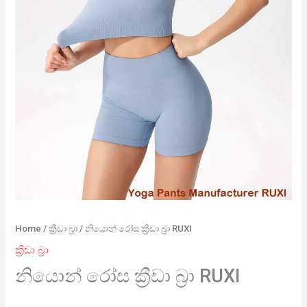
Home
/
ක්‍රීඩා බ්‍රා
/ නියොන් රෝස ක්‍රීඩා බ්‍රා RUXI
ක්‍රීඩා බ්‍රා
නියොන් රෝස ක්‍රීඩා බ්‍රා RUXI