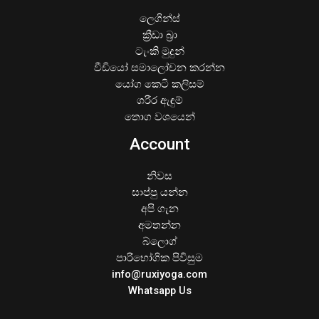
ලෙගින්ස්
ක්‍රීඩා බ්‍රා
ටැංකි මුදුන්
වීඩියෝ සමාලෝචන කරන්න
යෝග කෙටි කලිසම්
ශරීර ඇඳුම්
තොග වශයෙන්
Account
නිවස
සාප්පු යන්න
අපි ගැන
අමතන්න
බ්ලොග්
පාරිභෝගික පිවිසුම
info@ruxiyoga.com
Whatsapp Us