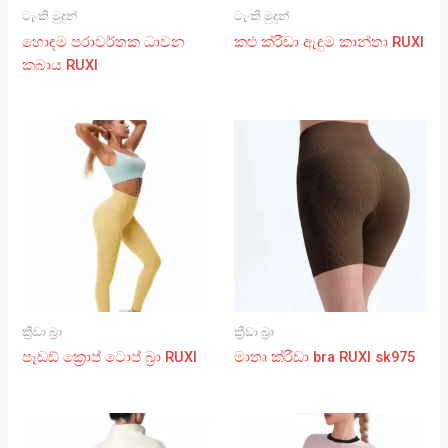
ටැංකි මුදුන්
ටැංකි මුදුන්
හොඳම පරාවර්තක ධාවන
කළු ක්රීඩා ඇඳුම කාන්තා RUXI
කබාය RUXI
ක්‍රීඩා බ්‍රා
ක්‍රීඩා බ්‍රා
පෑඩඩ් ක්‍රොප් ටොප් බ්‍රා RUXI
මාතෘ ක්රීඩා bra RUXI sk975