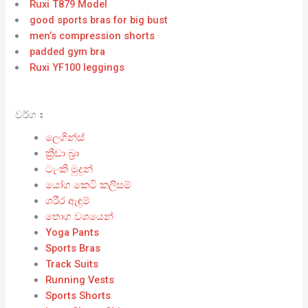
Ruxi T879 Model
good sports bras for big bust
men’s compression shorts
padded gym bra
Ruxi YF100 leggings
වර්ග：
ලෙගින්ස්
ක්‍රීඩා බ්‍රා
ටැංකි මුදුන්
යෝග කෙටි කලිසම්
ශරීර ඇඳුම්
තොග වශයෙන්
Yoga Pants
Sports Bras
Track Suits
Running Vests
Sports Shorts