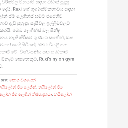
වර්ගවල ව්‍යායාම සඳහා වඩාත් සුදුසු
බා දෙයි. Ruxi ගේ ගුණාත්මකභාවය සඳහා
ෝන් ජිම් ලෙගින්ස් සමට එරෙහිව
ොව දැඩි පුහුණු සැසිවල ඉල්ලීම්වලට
රයි. මෙම ලෙගින්ස් වල සිනිඳු
 නැති කිරීමේ ගුණාංග සමඟින්, ඔබ
, ගමනේ යෙදී සිටියත්, ඔබට වියළි සහ
පකාරී වේ. විශ්වසනීය සහ හැඩකාර
 ඕනෑම කෙනෙකුට, Ruxi’s nylon gym
ේ.
gory:
තොග වශයෙන්
නයිලෝන් ජිම් ලෙගින්
,
නයිලෝන් ජිම්
ලෝන් ජිම් ලෙගින් නිෂ්පාදකයා
,
නයිලෝන්