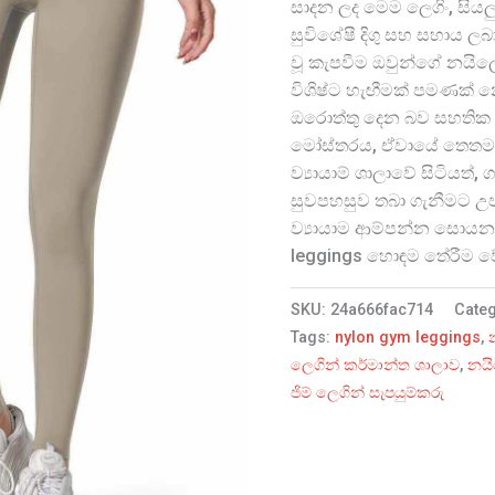
සාදන ලද මෙම ලෙගිං, සියලු 
සුවිශේෂී දිගු සහ සහාය ල
වූ කැපවීම ඔවුන්ගේ නයිල
විශිෂ්ට හැඟීමක් පමණක් න
ඔරොත්තු දෙන බව සහතික ක
මෝස්තරය, ඒවායේ තෙතමනය
ව්‍යායාම් ශාලාවේ සිටියත්
සුවපහසුව තබා ගැනීමට උ
ව්‍යායාම ආම්පන්න සොයන
leggings හොඳම තේරීම ව
SKU:
24a666fac714
Cate
Tags:
nylon gym leggings
,
ලෙගින් කර්මාන්ත ශාලාව
,
නයි
ජිම් ලෙගින් සැපයුම්කරු