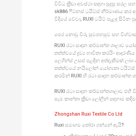
විවිධ ක්‍රීඩා අවස්ථා සඳහා සුදුසු ස
sk886 ෆිට්නස් ටයිට්ස් නිර්මාණය කර
වීදියේ වේවා, RUXI ටයිට් පැළඳ සිටින
පෙර නොවූ විරූ සුවපහසුව සහ විශ්වා
RUXI රටා සාදන කර්මාන්ත ශාලාව යෝග්
තත්ත්වයේ ද්‍රව්‍ය භාවිතා කරයි- ආදරණීය
ලෙගින්ස් උසස් පළඳින අත්දැකීමක් ලබා
තත්ත්වයේ නයිලෝන් යෝග්‍යතා ටයිට්
කරමින් RUXI හි රටා සාදන කර්මාන්ත
RUXI රටා සාදන කර්මාන්තශාලාව එහි ව
සෑම කාන්තා ක්‍රීඩා ලෝලීන් සඳහාම 
Zhongshan Ruxi Textile Co Ltd
Ruxi සමාගම තෝරා ගන්නේ ඇයි?