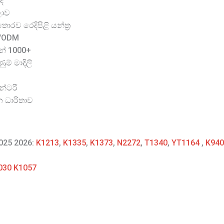
ද
ලාව
රව රෙදිපිළි යන්ත්‍ර
M/ODM
න් 1000+
ම් මාදිලි
න්ටරි
න ධාරිතාව
2025 2026:
K1213
,
K1335
,
K1373
,
N2272
,
T1340
,
YT1164
,
K940
1030 K1057