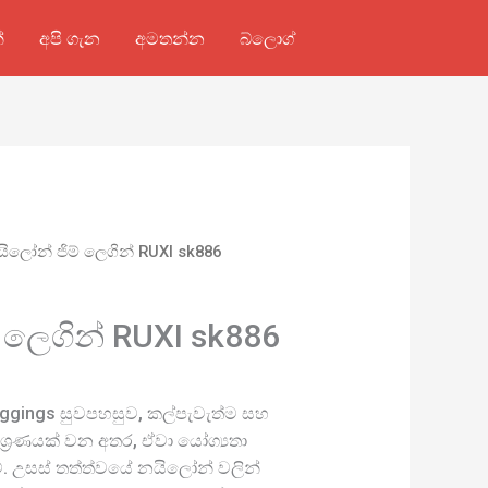
්
අපි ගැන
අමතන්න
බ්ලොග්
ිලෝන් ජිම් ලෙගින් RUXI sk886
 ලෙගින් RUXI sk886
eggings සුවපහසුව, කල්පැවැත්ම සහ
ිශ්‍රණයක් වන අතර, ඒවා යෝග්‍යතා
වේ. උසස් තත්ත්වයේ නයිලෝන් වලින්