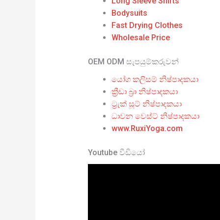
Long Sleeve Shirts
Bodysuits
Fast Drying Clothes
Wholesale Price
OEM ODM සැපයුම්කරුවන්
යෝග කලිසම් නිෂ්පාදකයා
ක්‍රීඩා බ්‍රා නිෂ්පාදකයා
ට්‍රැක් සූට් නිෂ්පාදකයා
ධාවන වෙස්ට් නිෂ්පාදකයා
www.RuxiYoga.com
Youtube වීඩියෝ