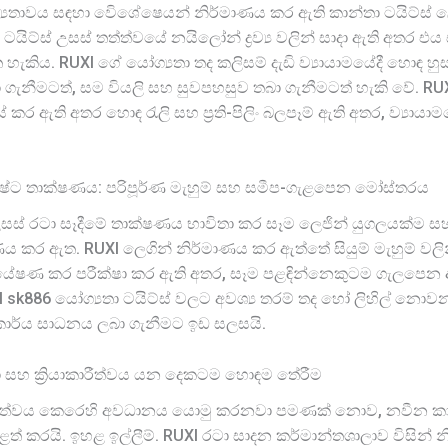
තාවය සඳහා විෙශේෂෙයන් නිර්මාණය කර ඇති කාන්තා ටයිට්ස් ලෙස 
ටයිට්ස් උසස් තත්ත්වයේ නයිලෝන් ද්‍රව්‍ය වලින් සාදා ඇති අතර 
ගත හැකිය. RUXI ගේ යෝග්‍යතා තද කලිසම් දැඩි ව්‍යායාමයේදී හොඳ හ
 ගැනීමටත්, සම වියලි සහ සුවපහසුව තබා ගැනීමටත් හැකි වේ. RUX
් කර ඇති අතර හොඳ රැලි සහ ප්‍රති-පිලිං බලපෑම් ඇති අතර, ව්‍යායා
ශිෂ්ට තාක්ෂණය: පරිපූර්ණ මැහුම් සහ සමීප-ගැළපෙන මෝස්තරය
උසස් රටා සෑදීමේ තාක්ෂණය භාවිතා කර සෑම ලෙජින් යුගලයක්ම 
ය කර ඇත. RUXI ලෙගින් නිර්මාණය කර ඇත්තේ සියුම් මැහුම් වලින
ේෂණ කර පරීක්ෂා කර ඇති අතර, සෑම පළඳින්නෙකුටම ගැලපෙන අත්ද
sk886 යෝග්‍යතා ටයිට්ස් වලට අවශ්‍ය තරම් තද හෝ ලිහිල් නොව
 කාර්ය සාධනය ලබා ගැනීමට ඉඩ සලසයි.
තා සහ ක්‍රියාකාරීත්වය යන දෙකටම හොඳම තේරීම
ාකාරිත්වය කෙරෙහි අවධානය යොමු කරනවා පමණක් නොව, නවීන කාන්ත
තුළත් කරයි. ඉහළ ඉල්ලීම්. RUXI රටා සාදන කර්මාන්තශාලාව විසින