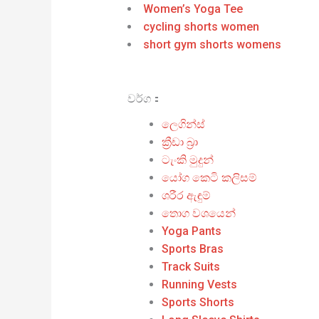
Women’s Yoga Tee
cycling shorts women
short gym shorts womens
වර්ග：
ලෙගින්ස්
ක්‍රීඩා බ්‍රා
ටැංකි මුදුන්
යෝග කෙටි කලිසම්
ශරීර ඇඳුම්
තොග වශයෙන්
Yoga Pants
Sports Bras
Track Suits
Running Vests
Sports Shorts