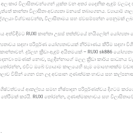
රල සහ අලංකාර විලාසිතාවන්ගෙන් යුක්ත වන අතර දෛනික ඇඳුම් වලට
 ඇත්තේ කාන්තා විලාසිතා අවශ්‍යතා මනසේ තබාගෙනය. ව්‍යායාම් 
 පුද්ගලයා විශ්වාසවන්ත, විලාසිතාමය සහ ජවසම්පන්න පෙනුමක් ලබා
සය අත්විඳීමට RUXI කාන්තා උසස් තත්ත්වයේ නයිලෝන් යෝග්‍යතා
‍යතාවය සඳහා පරිපූර්ණ යෝග්‍යතාවයක් නිර්මාණය කිරීම සඳහා වි
 කාන්තාවන්. දුර්ලභ ක්‍රීඩා ඇඳුම් අයිතමයක් – RUXI sk886 යෝග්‍යතා
 දෙනවා පමණක් නොව, පළඳින්නාගේ මලල ක්‍රීඩා කාර්ය සාධනය වැඩි
ස් තෝරන්න, එවිට ඔබේ ව්‍යායාම කාලයෙහි සෑම මොහොතක්ම වඩ
 ශාලාව විසින් ගෙන එන ලද අවසාන ගුණාත්මක භාවය සහ කල්පනා
ිශිෂ්ටත්වයේ ආකල්පය සමඟ නිෂ්පාදන පරිපූර්ණත්වය දිගටම කරගෙ
කදිම තේරීමක් කරයි. RUXI තෝරන්න, ගුණාත්මකභාවය සහ විලාසිත