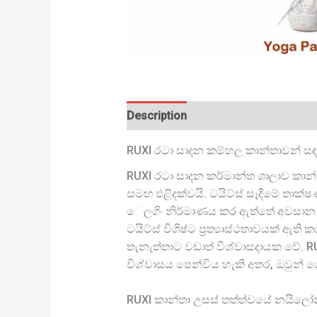
Description
RUXI රටා සාදන කම්හල කාන්තාවන් සඳහ
RUXI රටා සාදන කර්මාන්ත ශාලාව කාන්ත
සමඟ එළිදක්වයි. ටයිට්ස් සෑදීමේ තාක්ෂ
ෙලගිං නිර්මාණය කර ඇත්තේ අවසාන සුව
ටයිට්ස් විශිෂ්ට ප්‍රත්‍යාස්ථතාවයක
තැනැත්තාට වඩාත් විශ්වාසදායක වේ. R
විශ්වාසය පෙන්විය හැකි අතර, ඔවුන් ය
RUXI කාන්තා උසස් තත්ත්වයේ නයිලෝන් යෝ