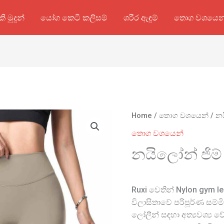
කි මුදුන්
යෝග කෙටි කලිසම්
ශරීර ඇඳුම්
තොග වශයෙන
Home
/
තොග වශයෙන්
/ නය
තොග වශයෙන්
නයිලෝන් ජිම්
Ruxi වෙතින් Nylon gym l
විලාසිතාවේ පරිපූර්ණ සම්ම
ලෝලීන් සඳහා අත්‍යවශ්‍ය 