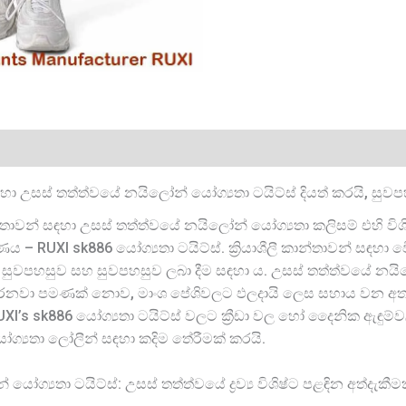
ා උසස් තත්ත්වයේ නයිලෝන් යෝග්‍යතා ටයිට්ස් දියත් කරයි, සුවප
ාවන් සඳහා උසස් තත්ත්වයේ නයිලෝන් යෝග්‍යතා කලිසම් එහි විශිෂ
ණය – RUXI sk886 යෝග්‍යතා ටයිට්ස්. ක්‍රියාශීලී කාන්තාවන් සඳ
පහසුව සහ සුවපහසුව ලබා දීම සඳහා ය. උසස් තත්ත්වයේ නයිලෝන් 
් ඇති කරනවා පමණක් නොව, මාංශ පේශිවලට ඵලදායි ලෙස සහාය වන අත
UXI’s sk886 යෝග්‍යතා ටයිට්ස් වලට ක්‍රීඩා වල හෝ දෛනික ඇඳුම
ෝග්‍යතා ලෝලීන් සඳහා කදිම තේරීමක් කරයි.
ග්‍යතා ටයිට්ස්: උසස් තත්ත්වයේ ද්‍රව්‍ය විශිෂ්ට පළඳින අත්දැකී