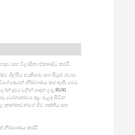
හසුව සහ විලාසිතා ඒකාබද්ධ කරයි
්ට ශිල්පීය හැකියාව සහ සියුම් රටාව
හා විෙශේෂෙයන් නිර්මාණය කර ඇති, මෙම
ද්‍රව්‍ය වලින් සාදන ලද, RUXI
ර, යෝග්‍යතාවය තුළ පැළඳ සිටින
්වල කාන්තාවන්ගේ ජීව ශක්තිය සහ
මක් නිර්මාණය කරයි