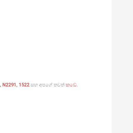
,
N2291
,
1522
සහ අපගේ තවත්
කඩේ
.