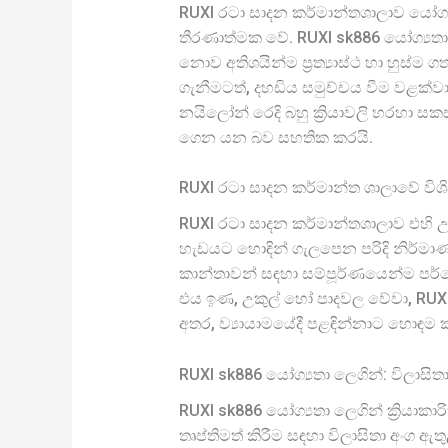
RUXI රටා සාදන කර්මාන්තශාලාව යෝග්‍ය
තීරණාත්මක වේ. RUXI sk886 යෝග්‍යතා 
නොව අතිශයින්ම ප්‍රත්‍යාස්ථ හා හුස්ම 
ගැනීමටත්, දහඩිය සමුච්චය වීම වළක්වා
නයිලෝන් රෙදි බහු ක්‍රියාවලි හරහා සකස
ගෙන යන බව සහතික කරයි.
RUXI රටා සාදන කර්මාන්ත ශාලාවේ වි
RUXI රටා සාදන කර්මාන්තශාලාව එහි 
හැඩයට හොඳින් ගැලපෙන පරිදි නිර්මාණ
කාන්තාවන් සඳහා සම්පූර්ණයෙන්ම පර්ය
එය ඉණ, උකුල් හෝ පාදවල වේවා, RUXI 
අතර, ව්‍යායාමයේදී පළඳින්නාට හොඳම
RUXI sk886 යෝග්‍යතා ලෙගින්: විලාසි
RUXI sk886 යෝග්‍යතා ලෙගින් ක්‍රිය
තෘප්තිමත් කිරීම සඳහා විලාසිතා අංග ඇ