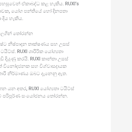
ද පහසුවෙන් ඒකාබද්ධ කළ හැකිය. RUXI’s
ශාලාවක, යෝග පන්තියේ හෝ දිනපතා
 දිය හැකිය.
 ලෙගින් තෝරන්න
ශිෂ්ට නිෂ්පාදන තාක්ෂණය සහ උසස්
 ටයිට්ස්. RUXI ශාරීරික යෝග්‍යතා
 දියුණු කරයි. RUXI කාන්තා උසස්
ාත් විනෝදජනක සහ විශ්වාසදායක
කාරී නිර්මාණය ඔබට දැනෙනු ඇත.
න යන අතර, RUXI යෝග්‍යතා ටයිට්ස්
ාවේ පරිපූර්ණ සංයෝජනය තෝරන්න.