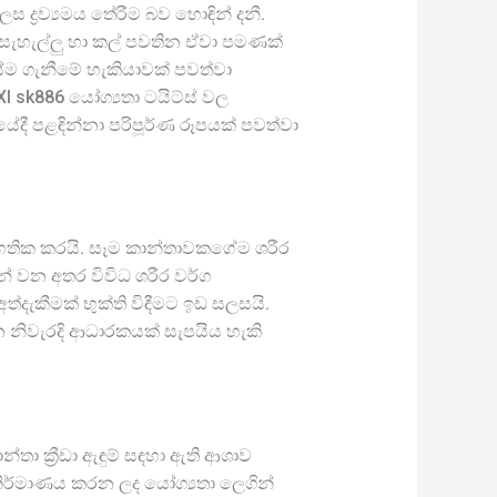
ද්‍රව්‍යමය තේරීම බව හොඳින් දනී.
එය සැහැල්ලු හා කල් පවතින ඒවා පමණක්
ුස්ම ගැනීමේ හැකියාවක් පවත්වා
I sk886 යෝග්‍යතා ටයිට්ස් වල
මයේදී පළඳින්නා පරිපූර්ණ රූපයක් පවත්වා
සහතික කරයි. සෑම කාන්තාවකගේම ශරීර
් වන අතර විවිධ ශරීර වර්ග
ැකීමක් භුක්ති විඳීමට ඉඩ සලසයි.
න නිවැරදි ආධාරකයක් සැපයිය හැකි
ා ක්‍රීඩා ඇඳුම් සඳහා ඇති ආශාව
් නිර්මාණය කරන ලද යෝග්‍යතා ලෙගින්