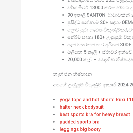
නිෂ්පාදනයේ වසර 20ක පළපුරුද්
වර්ග මීටර් 13000 කර්මාන්ත ශා
90 ඉතාලි SANTONI බාධාවකින් තො
ප්‍රසිද්ධ සන්නාම 20+ සඳහා OE
ලොව පුරා නැවත විකුණුම්කරුව
තේරීම සඳහා 180+ උණුසුම් විකුණු
සෑම වසරකම නව අයිතම 300+
මිලියන 5 කෑලි + ස්ථාවර ඉන්වෙ
20,000 කෑලි + දෛනික නිෂ්පාද
නැඟී එන නිෂ්පාදන
අපගේ උණුසුම් විකුණුම් ආකෘති 2024 
yoga tops and hot shorts Ruxi T
halter neck bodysuit
best sports bra for heavy breast
padded sports bra
leggings big booty