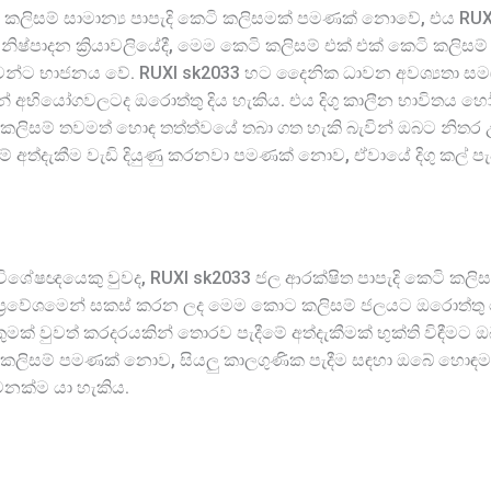
ි කලිසම් සාමාන්‍ය පාපැදි කෙටි කලිසමක් පමණක් නොවේ, එය RU
්පාදන ක්‍රියාවලියේදී, මෙම කෙටි කලිසම් එක් එක් කෙටි කලිසම් 
්‍ෂාවන්ට භාජනය වේ. RUXI sk2033 හට දෛනික ධාවන අවශ්‍යතා 
න් අභියෝගවලටද ඔරොත්තු දිය හැකිය. එය දිගු කාලීන භාවිතය හෝ 
කලිසම් තවමත් හොඳ තත්ත්වයේ තබා ගත හැකි බැවින් ඔබට නිතර 
අත්දැකීම වැඩි දියුණු කරනවා පමණක් නොව, ඒවායේ දිගු කල් පැවැ
ා විශේෂඥයෙකු වුවද, RUXI sk2033 ජල ආරක්ෂිත පාපැදි කෙටි කලිස
ින් ප්‍රවේශමෙන් සකස් කරන ලද මෙම කොට කලිසම් ජලයට ඔරොත්
මක් වුවත් කරදරයකින් තොරව පැදීමේ අත්දැකීමක් භුක්ති විඳීමට 
කලිසම් පමණක් නොව, සියලු කාලගුණික පැදීම සඳහා ඔබේ හොඳම
නක්ම යා හැකිය.