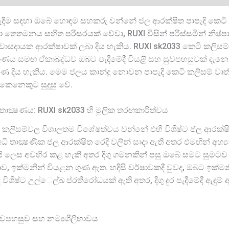
ීම සඳහා ඔබේ හොඳම සහකරු වන්නේ ජල ආරක්ෂිත පාපැදි කෙටි ක
හා තෙතමනය සහිත පරිසරයක් වේවා, RUXI විසින් පරිස්සමින් නි
්වාසදායක ආරක්ෂාවක් ලබා දිය හැකිය. RUXI sk2033 කෙටි කලිසම් උ
්මාණය සමඟ ඒකාබද්ධව ඔබට පැදීමේදී වියළි සහ සුවපහසුවක් දැ
ුණ දිය හැකිය. මෙම ජලය කාන්දු නොවන පාපැදි කෙටි කලිසම් වෘත
නෙකුට සුදුසු වේ.
ත තාක්‍ෂණය: RUXI sk2033 හි මූලික තරඟකාරිත්වය
 කලිසම්වල විශාලතම විශේෂත්වය වන්නේ එහි විශිෂ්ට ජල ආරක්ෂිත 
ධි තාක්‍ෂණික ජල ආරක්ෂිත රෙදි වලින් සාදා ඇති අතර එමඟින් අභ්
ලදායි ලෙස අවහිර කළ හැකි අතර දිගු ගමනකින් පසු ඔබේ සමට සුමට
ඉක්මනින් වියළන ගුණ ඇත. හදිසි වර්ෂාවකදී වුවද, ඔබට ඉක්මන
ද විශිෂ්ට උල්ෙල්ඛ ප්රතිරෝධයක් ඇති අතර, දිගු දුර පැදීමේදී ඇඳු
සුවපහසුව සහ නම්‍යශීලීභාවය