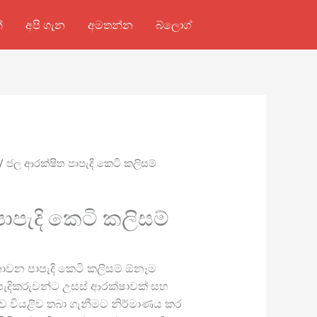
්
අපි ගැන
අමතන්න
බ්ලොග්
/ ජල ආරක්ෂිත පාපැදි කෙටි කලිසම්
ාපැදි කෙටි කලිසම්
නොවන පාපැදි කෙටි කලිසම් ඕනෑම
පැදිකරුවන්ට උසස් ආරක්ෂාවක් සහ
බව වියළිව තබා ගැනීමට නිර්මාණය කර