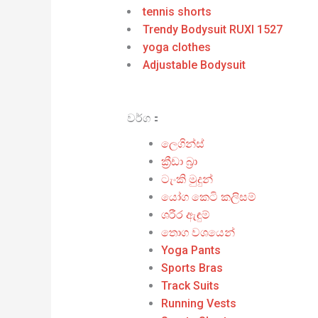
tennis shorts
Trendy Bodysuit RUXI 1527
yoga clothes
Adjustable Bodysuit
වර්ග：
ලෙගින්ස්
ක්‍රීඩා බ්‍රා
ටැංකි මුදුන්
යෝග කෙටි කලිසම්
ශරීර ඇඳුම්
තොග වශයෙන්
Yoga Pants
Sports Bras
Track Suits
Running Vests