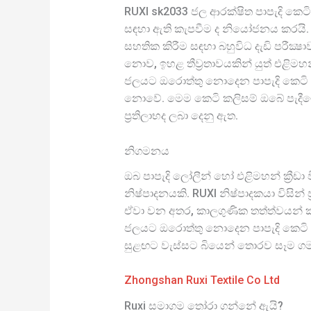
RUXI sk2033 ජල ආරක්ෂිත පාපැදි කෙට
සඳහා ඇති කැපවීම ද නියෝජනය කරයි. නිෂ
සහතික කිරීම සඳහා බහුවිධ දැඩි පරීක
නොව, ඉහළ තීව්‍රතාවයකින් යුත් එළිමහ
ජලයට ඔරොත්තු නොදෙන පාපැදි කෙටි 
නොවේ. මෙම කෙටි කලිසම් ඔබේ පැදීමේ 
ප්‍රතිලාභද ලබා දෙනු ඇත.
නිගමනය
ඔබ පාපැදි ලෝලීන් හෝ එළිමහන් ක්‍රීඩ
නිෂ්පාදනයකි. RUXI නිෂ්පාදකයා විස
ඒවා වන අතර, කාලගුණික තත්ත්වයන් කු
ජලයට ඔරොත්තු නොදෙන පාපැදි කෙටි 
සුළඟට වැස්සට බියෙන් තොරව සෑම ගම
Zhongshan Ruxi Textile Co Ltd
Ruxi සමාගම තෝරා ගන්නේ ඇයි?