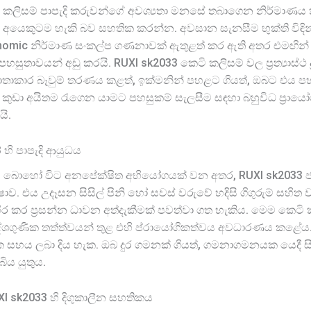
ි කලිසම් පාපැදි කරුවන්ගේ අවශ්‍යතා මනසේ තබාගෙන නිර්මාණය ක
න අයෙකුටම හැකි බව සහතික කරන්න. අවසාන සැනසීම භුක්ති විඳි
rgonomic නිර්මාණ සංකල්ප ගණනාවක් ඇතුළත් කර ඇති අතර එමඟින් 
හසුතාවයන් අඩු කරයි. RUXI sk2033 කෙටි කලිසම් වල ප්‍රත්‍යාස්ථ 
්‍රපාතාකාර බෑවුම් තරණය කළත්, ඉක්මනින් පහළට ගියත්, ඔබට එය
කුඩා අයිතම රැගෙන යාමට පහසුකම් සැලසීම සඳහා බහුවිධ ප්‍රායෝ
යි.
හි පාපැදි ආයුධය
 බොහෝ විට අනපේක්ෂිත අභියෝගයක් වන අතර, RUXI sk2033 ජල
ෂාව. එය උදෑසන සිසිල් පිනි හෝ සවස් වරුවේ හදිසි ගිගුරුම් සහ
කර ප්‍රසන්න ධාවන අත්දැකීමක් පවත්වා ගත හැකිය. මෙම කෙටි 
දේශගුණික තත්ත්වයන් තුළ එහි ප්රායෝගිකත්වය අවධාරණය කළේය. 
ක සහය ලබා දිය හැක. ඔබ දුර ගමනක් ගියත්, ගමනාගමනයක යෙදී
ිය යුතුය.
I sk2033 හි දිගුකාලීන සහතිකය