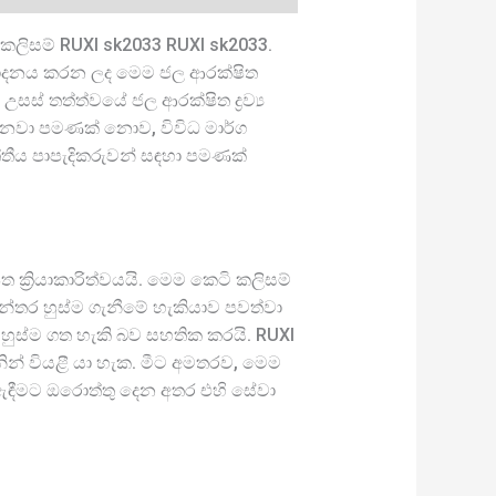
ලිසම් RUXI sk2033 RUXI sk2033.
ෂ්පාදනය කරන ලද මෙම ජල ආරක්ෂිත
සස් තත්ත්වයේ ජල ආරක්ෂිත ද්‍රව්‍ය
නෙනවා පමණක් නොව, විවිධ මාර්ග
්තීය පාපැදිකරුවන් සඳහා පමණක්
ක්‍රියාකාරිත්වයයි. මෙම කෙටි කලිසම්
‍යන්තර හුස්ම ගැනීමේ හැකියාව පවත්වා
ව හුස්ම ගත හැකි බව සහතික කරයි. RUXI
ින් වියළී යා හැක. මීට අමතරව, මෙම
ම් ඇඳීමට ඔරොත්තු දෙන අතර එහි සේවා