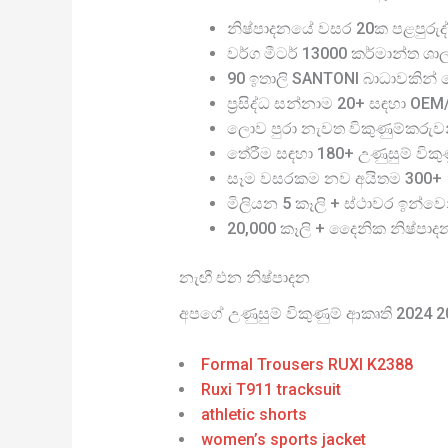
නිෂ්පාදනයේ වසර 20ක පළපුරුද්
වර්ග මීටර් 13000 කර්මාන්ත ශා
90 ඉතාලි SANTONI බාධාවකින් තො
ප්‍රසිද්ධ සන්නාම 20+ සඳහා OE
ලොව පුරා නැවත විකුණුම්කරුව
තේරීම සඳහා 180+ උණුසුම් විකුණු
සෑම වසරකම නව අයිතම 300+
මිලියන 5 කෑලි + ස්ථාවර ඉන්වෙ
20,000 කෑලි + දෛනික නිෂ්පාද
නැඟී එන නිෂ්පාදන
අපගේ උණුසුම් විකුණුම් ආකෘති 2024 
Formal Trousers RUXI K2388
Ruxi T911 tracksuit
athletic shorts
women’s sports jacket