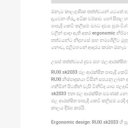
ඕනෑම කාලගුණික තත්ත්වයන් යටතේ පැද
දැවෙන හිරු, අධික වර්ෂාව හෝ සීතල 
පාපැදි කෙටි කලිසම් ඔබට දවස පුරා විශ
වලින් සාදා ඇති අතර ergonomic නිර
තත්වයන්ට නිදහසේ සහ නම්‍යශීලීව මුහ
නොව, එළිමහනේ ආදරය කරන ඕනෑම කෙ
උසස් තත්ත්වයේ ද්‍රව්‍ය සහ ජල ආරක්ෂි
RUXI sk2033 ජල ආරක්ෂිත පාපැදි කෙටි
RUXI නිෂ්පාදකයා විසින් සපයනු ලබන අ
ගනිමින් පිටතින් වැසි විනිවිද යාම ඵ
sk2033 ඉතා ජල ආරක්ෂිත පමණක් නොව, 
ජල ආරක්ෂිත පාපැදි කෙටි කලිසම් රෙදි 
කාලය දීර්ඝ කරයි.
Ergonomic design: RUXI sk2033 හි 