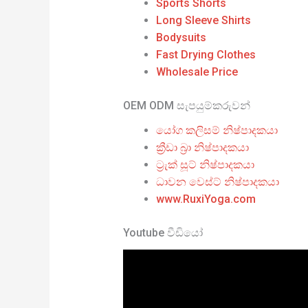
Sports Shorts
Long Sleeve Shirts
Bodysuits
Fast Drying Clothes
Wholesale Price
OEM ODM සැපයුම්කරුවන්
යෝග කලිසම් නිෂ්පාදකයා
ක්‍රීඩා බ්‍රා නිෂ්පාදකයා
ට්‍රැක් සූට් නිෂ්පාදකයා
ධාවන වෙස්ට් නිෂ්පාදකයා
www.RuxiYoga.com
Youtube වීඩියෝ