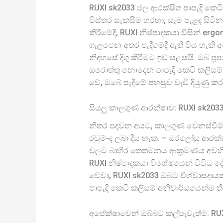
RUXI sk2033 ජල ආරක්ෂිත පාපැදි කෙට
විස්තර සැකසීම හරහා, සෑම පැළඳ සිටි
කිරීමේදී, RUXI නිෂ්පාදකයා විසින් e
ගැලපෙන අතර පැදීමේදී ඇති විය හැකි අප
නිදහසේ දිගු කිරීමට ඉඩ සලසයි. ඔබ ප
ඔරොත්තු නොදෙන පාපැදි කෙටි කලිසම් 
වේ, ඔබේ පැදීමේ පහසුව වැඩි දියුණු කර
සියලු කාලගුණ ආරක්ෂාව: RUXI sk2033 
නිතර පදවන අයට, කාලගුණ වෙනස්වීම්
රවුම්-ද ලබා දිය හැක. – ඔරලෝසු ආරක්
වලට බාහිර තෙතමනය ආක්‍රමණය අවහිර 
RUXI නිෂ්පාදකයා විශේෂයෙන් විවිධ 
වේවා, RUXI sk2033 ඔබට විශ්වාසදාය
පාපැදි කෙටි කලිසම් අනිවාර්යයෙන්ම තිබ
අපේක්ෂාවෙන් ඔබ්බට කල්පැවැත්ම: RUX