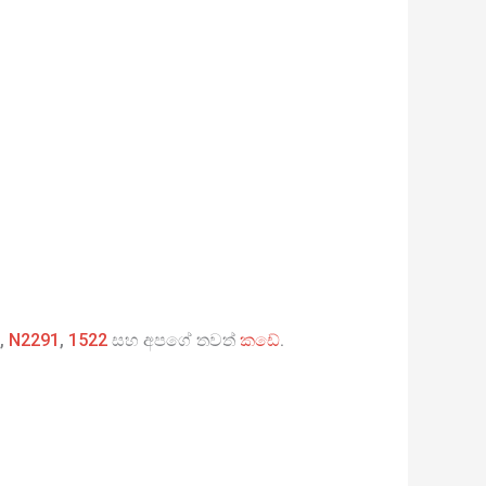
,
N2291
,
1522
සහ අපගේ තවත්
කඩේ
.