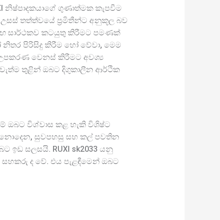
XI නිෂ්පාදකයාගේ ගුණාත්මක කැපවීම
උසස් තත්ත්වයේ ප්‍රමිතීන්ට අනුකූල බව
සමඟ සාර්ථකව කටයුතු කිරීමට පමණක්
නිතර පිරිසිදු කිරීම හෝ වේවා, මෙම
උපකරණ වෙනස් කිරීමට අවශ්‍ය
ත්ම තුළින් ඔබට දිගුකාලීන ආර්ථික
ම් ඔබට විශ්වාස කළ හැකි විශිෂ්ට
තු නොදෙන, සුවපහසු සහ කල් පවතින
ඔබට ඉඩ සලසයි. RUXI sk2033 යනු
 සහකරු ද වේ. එය පැළඳීමෙන් ඔබට