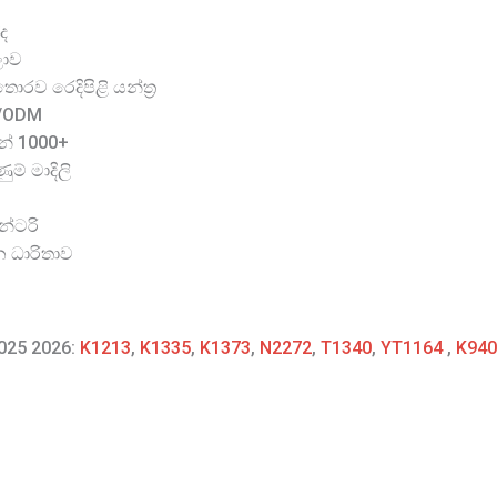
ද
ලාව
රව රෙදිපිළි යන්ත්‍ර
M/ODM
න් 1000+
ම් මාදිලි
න්ටරි
න ධාරිතාව
2025 2026:
K1213
,
K1335
,
K1373
,
N2272
,
T1340
,
YT1164
,
K940