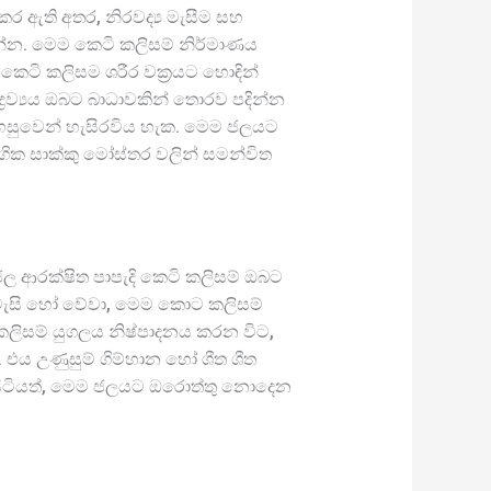
ර ඇති අතර, නිරවද්‍ය මැසීම සහ
න්න. මෙම කෙටි කලිසම් නිර්මාණය
කෙටි කලිසම ශරීර වක්‍රයට හොඳින්
ද්‍රව්‍යය ඔබට බාධාවකින් තොරව පදින්න
 පහසුවෙන් හැසිරවිය හැක. මෙම ජලයට
ගික සාක්කු මෝස්තර වලින් සමන්විත
 ආරක්ෂිත පාපැදි කෙටි කලිසම් ඔබට
ිත වැසි හෝ වේවා, මෙම කොට කලිසම්
කලිසම් යුගලය නිෂ්පාදනය කරන විට,
එය උණුසුම් ගිම්හාන හෝ ශීත ශීත
 සිටියත්, මෙම ජලයට ඔරොත්තු නොදෙන