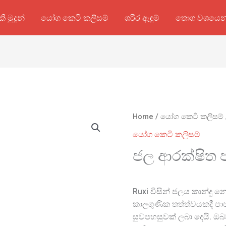
කි මුදුන්
යෝග කෙටි කලිසම්
ශරීර ඇඳුම්
තොග වශයෙන
Home
/
යෝග කෙටි කලිසම්
යෝග කෙටි කලිසම්
ජල ආරක්ෂිත ප
Ruxi විසින් ජලය කාන්දු 
කාලගුණික තත්ත්වයකදී පා
සුවපහසුවක් ලබා දෙයි. ඔ