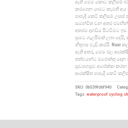
ඇති මෙම කොට කලිසම් බයි
කරගෙන යාමට කැමති අය සඳ
පාපැදි කෙටි කලිසම් උසස් තත
සමන්විත වන අතර එමඟින
අතරම දහඩිය පිටවීමට ඉඩ 
සුමට ගැලපීමක් ලබා දෙයි,
නිදහස වැඩි කරයි. Ruxi 
ඇති අතර, මෙම ජල ආරක්ෂිත
තත්වයන්ට ඔරොත්තු දෙන 
සුවපහසුව අපේක්ෂා කරන ප
ආරක්ෂිත පාපැදි කෙටි කලිස
SKU:
0b539fd6f940
Categ
Tags:
waterproof cycling s