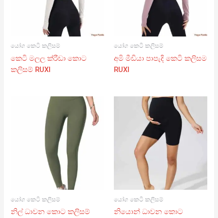
යෝග කෙටි කලිසම්
යෝග කෙටි කලිසම්
කෙටි මලල ක්රීඩා කොට
අමි මීඩියා පාපැදි කෙටි කලිසම
කලිසම් RUXI
RUXI
යෝග කෙටි කලිසම්
යෝග කෙටි කලිසම්
නිල් ධාවන කොට කලිසම්
නියොන් ධාවන කොට