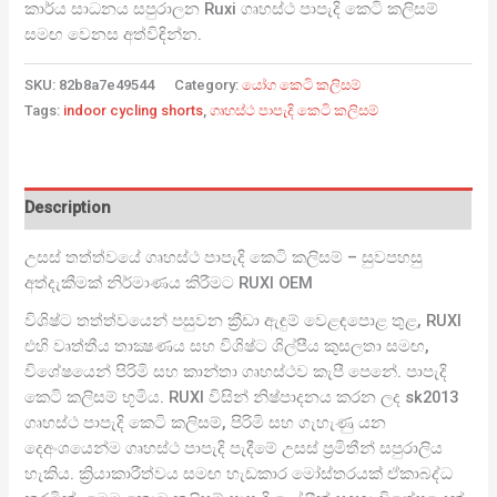
කාර්ය සාධනය සපුරාලන Ruxi ගෘහස්ථ පාපැදි කෙටි කලිසම්
සමඟ වෙනස අත්විඳින්න.
SKU:
82b8a7e49544
Category:
යෝග කෙටි කලිසම්
Tags:
indoor cycling shorts
,
ගෘහස්ථ පාපැදි කෙටි කලිසම්
Description
උසස් තත්ත්වයේ ගෘහස්ථ පාපැදි කෙටි කලිසම් – සුවපහසු
අත්දැකීමක් නිර්මාණය කිරීමට RUXI OEM
විශිෂ්ට තත්ත්වයෙන් පසුවන ක්‍රීඩා ඇඳුම් වෙළඳපොළ තුළ, RUXI
එහි වෘත්තීය තාක්‍ෂණය සහ විශිෂ්ට ශිල්පීය කුසලතා සමඟ,
විශේෂයෙන් පිරිමි සහ කාන්තා ගෘහස්ථව කැපී පෙනේ. පාපැදි
කෙටි කලිසම් භූමිය. RUXI විසින් නිෂ්පාදනය කරන ලද sk2013
ගෘහස්ථ පාපැදි කෙටි කලිසම්, පිරිමි සහ ගැහැණු යන
දෙඅංශයෙන්ම ගෘහස්ථ පාපැදි පැදීමේ උසස් ප්‍රමිතීන් සපුරාලිය
හැකිය. ක්‍රියාකාරීත්වය සමඟ හැඩකාර මෝස්තරයක් ඒකාබද්ධ