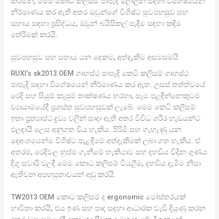
කරමින්, මෙම කොට කලිසම් පාපැදි ලෝලීන් සඳහා විශේෂයෙන්
නිර්මාණය කර ඇති අතර ඔවුන්ගේ විශිෂ්ට සුවපහසුව සහ
සහාය සඳහා ප්‍රසිද්ධය, ඔවුන් බයිසිකල් පැදීම සඳහා කදිම
තේරීමක් කරයි.
සුවපහසුව සහ සහාය යන දෙකම, අත්දැකීම අසමසමයි
RUXI’s sk2013 OEM ගෘහස්ථ පාපැදි කෙටි කලිසම් ගෘහස්ථ
පාපැදි සඳහා විශේෂයෙන් නිර්මාණය කර ඇත. උසස් තත්ත්වයේ
රෙදි සහ සියුම් කැපුම් තාක්ෂණය හරහා, සෑම පළඳින්නෙකුටම
ව්‍යායාමයේදී ප්‍රශස්ත සුවපහසුවක් ලැබේ. මෙම කෙටි කලිසම්
ඉතා ප්‍රත්‍යාස්ථ ද්‍රව්‍ය වලින් සාදා ඇති අතර විවිධ ශරීර හැඩයන්ට
ඵලදායී ලෙස අනුගත විය හැකිය. පිරිමි සහ ගැහැණු යන
දෙඅංශයෙන්ම විශිෂ්ට පැළඳීමේ අත්දැකීමක් ලබා ගත හැකිය. ඒ
අතරම, රෙදිවල හුස්ම ගැනීමේ හැකියාව සහ දහඩිය විදින ගුණය
දිගු සවාරි වලදී මෙම කොට කලිසම් වියළීම, දහඩිය දැමීම නිසා
ඇතිවන අපහසුතාවයන් අඩු කරයි.
TW2013 OEM කොට කලිසම් ද ergonomic මෝස්තරයක්
භාවිතා කරයි, එය ඉණ සහ පාද සඳහා ආධාරක වැඩි දියුණු කරන