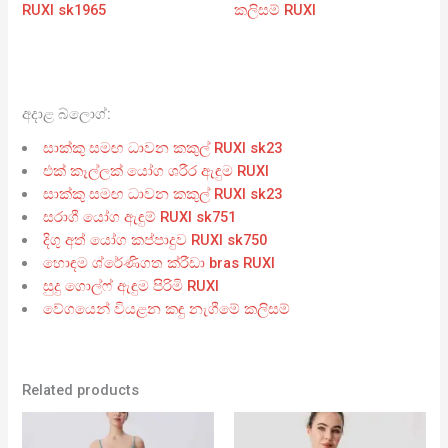
RUXI sk1965
කලිසම් RUXI
අදාළ බ්ලොග්:
සාක්කු සමඟ ධාවන කකුල් RUXI sk23
එක් කෑල්ලක් යෝග ශරීර ඇඳුම RUXI
සාක්කු සමඟ ධාවන කකුල් RUXI sk23
සරාගී යෝග ඇඳුම් RUXI sk751
දිගු අත් යෝග කප්පාදුව RUXI sk750
හොඳම ශ්රේණිගත ක්රීඩා bras RUXI
සුදු ගොල්ෆ් ඇඳුම පිරිමි RUXI
වේගයෙන් වියළන කඳු නැගීමේ කලිසම්
Related products