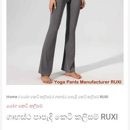
Home
/
යෝග කෙටි කලිසම්
/ ගෘහස්ථ පාපැදි කෙටි කලිසම් RUXI
යෝග කෙටි කලිසම්
ගෘහස්ථ පාපැදි කෙටි කලිසම් RUXI