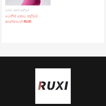
යෝග කෙටි කලිසම්
ටෙනිස් කොට කලිසම්
කාන්තාවන් RUXI