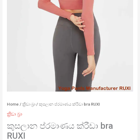
Home
/
ක්‍රීඩා බ්‍රා
/ කුසලාන ප්රමාණය ක්රීඩා bra RUXI
ක්‍රීඩා බ්‍රා
කුසලාන ප්රමාණය ක්රීඩා bra
RUXI