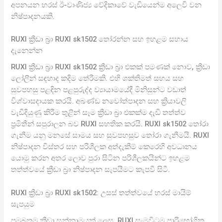
අපනයන හරස් ඊ-වාණිජ්‍ය වේදිකාවේ වැඩියෙන්ම අලෙවි වන
නිෂ්පාදනයකි.
RUXI ක්‍රීඩා බ්‍රා RUXI sk1502 තෝරන්න සහ ඉහළම සහාය
දැනෙන්න
RUXI ක්‍රීඩා බ්‍රා RUXI sk1502 ක්‍රීඩා බ්‍රා එකක් පමණක් නොව, ක්‍රීඩා
ලෝලීන් සඳහාද කදිම තේරීමකි. එහි ශක්තිමත් සහය සහ
සුවපහසු පළඳින පළපුරුද්ද ව්‍යායාමයේදී මිනිසුන්ට වඩාත්
විශ්වාසදායක කරයි. අඛණ්ඩ නවෝත්පාදන සහ ක්‍රියාවලි
වැඩිදියුණු කිරීම තුළින් සෑම ක්‍රීඩා බ්‍රා එකක්ම දැඩි තත්ත්ව
ප්‍රමිතීන් සපුරාලන බව RUXI සහතික කරයි. RUXI sk1502 තෝරා
ගැනීම යනු මනසේ සාමය සහ සුවපහසුව තෝරා ගැනීමයි. RUXI
නිෂ්පාදන විස්තර සහ පරිශීලක අත්දැකීම් කෙරෙහි අවධානය
යොමු කරන අතර ලොව පුරා සිටින පරිශීලකයින්ට ඉහළම
තත්ත්වයේ ක්‍රීඩා බ්‍රා නිෂ්පාදන සැපයීමට කැපවී සිටී.
RUXI ක්‍රීඩා බ්‍රා RUXI sk1502: උසස් තත්ත්වයේ හරස් මායිම්
සැපයුම
ප්‍රමුඛතම ක්‍රීඩා සන්නාමයක් ලෙස, RUXI සැමවිටම පාරිභෝගික