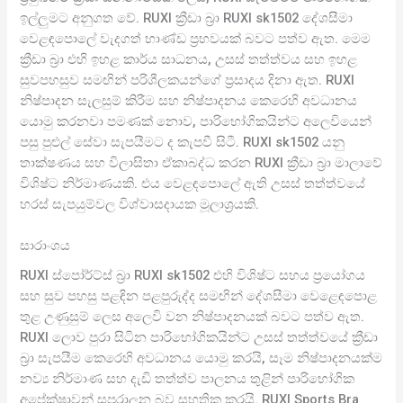
ඉල්ලුමට අනුගත වේ. RUXI ක්‍රීඩා බ්‍රා RUXI sk1502 දේශසීමා
වෙළඳපොලේ වැදගත් භාණ්ඩ ප්‍රභවයක් බවට පත්ව ඇත. මෙම
ක්‍රීඩා බ්‍රා එහි ඉහළ කාර්ය සාධනය, උසස් තත්ත්වය සහ ඉහළ
සුවපහසුව සමඟින් පරිශීලකයන්ගේ ප්‍රසාදය දිනා ඇත. RUXI
නිෂ්පාදන සැලසුම් කිරීම සහ නිෂ්පාදනය කෙරෙහි අවධානය
යොමු කරනවා පමණක් නොව, පාරිභෝගිකයින්ට අලෙවියෙන්
පසු පුළුල් සේවා සැපයීමට ද කැපවී සිටී. RUXI sk1502 යනු
තාක්ෂණය සහ විලාසිතා ඒකාබද්ධ කරන RUXI ක්‍රීඩා බ්‍රා මාලාවේ
විශිෂ්ට නිර්මාණයකි. එය වෙළඳපොලේ ඇති උසස් තත්ත්වයේ
හරස් සැපයුම්වල විශ්වාසදායක මූලාශ්‍රයකි.
සාරාංශය
RUXI ස්පෝර්ට්ස් බ්‍රා RUXI sk1502 එහි විශිෂ්ට සහය ප්‍රයෝගය
සහ සුව පහසු පළඳින පළපුරුද්ද සමඟින් දේශසීමා වෙළෙඳපොළ
තුළ උණුසුම් ලෙස අලෙවි වන නිෂ්පාදනයක් බවට පත්ව ඇත.
RUXI ලොව පුරා සිටින පාරිභෝගිකයින්ට උසස් තත්ත්වයේ ක්‍රීඩා
බ්‍රා සැපයීම කෙරෙහි අවධානය යොමු කරයි, සෑම නිෂ්පාදනයක්ම
නව්‍ය නිර්මාණ සහ දැඩි තත්ත්ව පාලනය තුළින් පාරිභෝගික
අපේක්ෂාවන් සපුරාලන බව සහතික කරයි. RUXI Sports Bra