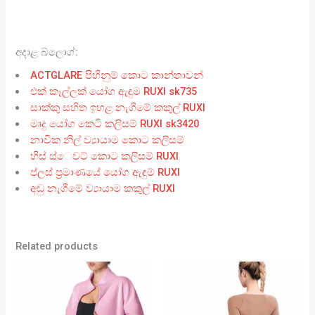
අදාළ බ්ලොග්:
ACTGLARE පිහිනුම් කොට කාන්තාවන්
එක් කෑල්ලක් යෝග ඇඳුම RUXI sk735
සාක්කු සහිත ඉහළ නැගීමේ කකුල් RUXI
මෘදු යෝග කෙටි කලිසම් RUXI sk3420
නාවික නිල් ව්‍යායාම කොට කලිසම්
හිස් ස්ෙවට් කොට කලිසම් RUXI
ප්ලස් ප්‍රමාණයේ යෝග ඇඳුම් RUXI
අඩු නැගීමේ ව්‍යායාම කකුල් RUXI
Related products