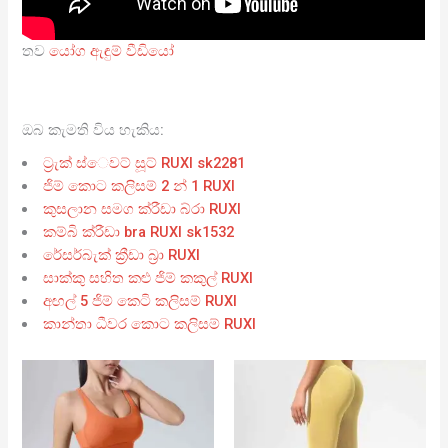
තව
යෝග ඇඳුම් වීඩියෝ
ඔබ කැමති විය හැකිය:
ට්‍රැක් ස්ෙවට් සූට් RUXI sk2281
ජිම් කොට කලිසම් 2 න් 1 RUXI
කුසලාන සමග ක්රීඩා බ්රා RUXI
කම්බි ක්රීඩා bra RUXI sk1532
රේසර්බැක් ක්‍රීඩා බ්‍රා RUXI
සාක්කු සහිත කළු ජිම් කකුල් RUXI
අඟල් 5 ජිම් කෙටි කලිසම් RUXI
කාන්තා ධීවර කොට කලිසම් RUXI