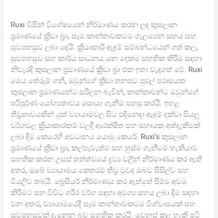
Ruxi විසින් විශේෂයෙන් නිර්මාණය කරන ලද කුසලාන
ප්‍රමාණයේ ක්‍රීඩා බ්‍රා, සෑම කාන්තාවකටම ගැලපෙන සහය සහ
සුවපහසුව ලබා දෙයි. ක්‍රියාකාරී ඇඳුම් සම්බන්ධයෙන් ගත් කල,
සුවපහසුව සහ කාර්ය සාධනය යන දෙකම සහතික කිරීම සඳහා
නිවැරදි කුසලාන ප්‍රමාණයේ ක්‍රීඩා බ්‍රා එක ඉතා වැදගත් වේ. Ruxi
මෙය තේරුම් ගනී, ඔවුන්ගේ ක්‍රීඩා තනපට පුළුල් පරාසයක
කුසලාන ප්‍රමාණයන්ට සරිලන බැවින්, කාන්තාවන්ට ඔවුන්ගේ
පරිපූර්ණ යෝග්‍යතාවය සොයා ගැනීම පහසු කරයි. ඉහළ
තීව්‍රතාවයකින් යුත් ව්‍යායාමවල සිට එදිනෙදා ඇඳුම් දක්වා සියලු
වර්ගවල ක්‍රියාකාරකම් වලදී ආරක්ෂිත සහ සහායක අත්දැකීමක්
ලබා දීම කෙරෙහි අවධානය යොමු කෙරේ. Ruxi’s කුසලාන
ප්‍රමාණයේ ක්‍රීඩා බ්‍රා, කල්පැවැත්ම සහ හුස්ම ගැනීමේ හැකියාව
සහතික කරන උසස් තත්ත්වයේ ද්‍රව්‍ය වලින් නිර්මාණය කර ඇති
අතර, ඔබේ ව්‍යායාමය කෙතරම් තීව්‍ර වුවද ඔබව සිසිල්ව සහ
වියලිව තබයි. බ්‍රෙසියර් නිර්මාණය කර ඇත්තේ පිම්ම අවම
කිරීමට සහ විවිධ ශරීර වර්ග සඳහා අවශ්‍ය සහය ලබා දීම සඳහා
වන අතර, ව්‍යායාමයේදී සෑම කාන්තාවකටම විශ්වාසයක් සහ
සුවපහසුවක් දැනෙන බව සහතික කරයි. වෙනස් කළ හැකි පටි