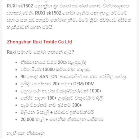
RUXI sk1502 යනු ක්‍රීඩා බ්‍රා එකක් පමණක් නොව විශ්වාසදායක
සහකරුවෙකි. RUXI sk1502 තෝරා ගැනීම යනු ඉහළ මට්ටමේ
සහාය සහ සුවපහසුව තෝරාගැනීම, ඔබේ ක්‍රීඩා ජීවිතයට අසීමිත
හැකියාවන් ගෙන ඒමයි.
Zhongshan Ruxi Textile Co Ltd
Ruxi සමාගම තෝරා ගන්නේ ඇයි?
නිෂ්පාදනයේ වසර 20ක පළපුරුද්ද
වර්ග මීටර් 13000 කර්මාන්ත ශාලාව
90 ඉතාලි SANTONI බාධාවකින් තොරව රෙදිපිළි යන්ත්‍ර
ප්‍රසිද්ධ සන්නාම 20+ සඳහා OEM/ODM
ලොව පුරා නැවත විකුණුම්කරුවන් 1000+
තේරීම සඳහා 180+ උණුසුම් විකුණුම් මාදිලි
සෑම වසරකම නව අයිතම 300+
මිලියන 5 කෑලි + ස්ථාවර ඉන්වෙන්ටරි
20,000 කෑලි + දෛනික නිෂ්පාදන ධාරිතාව
නැඟී එන නිෂ්පාදන