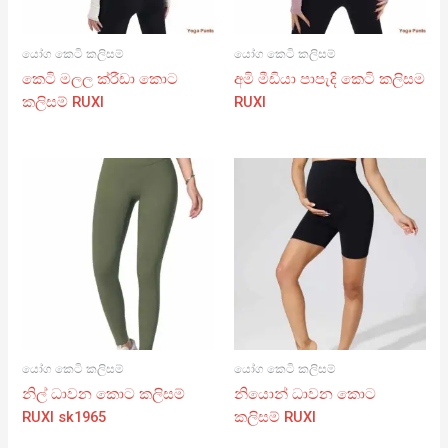
යෝග කෙටි කලිසම්
යෝග කෙටි කලිසම්
කෙටි මලල ක්රීඩා කොට
අමි මීඩියා පාපැදි කෙටි කලිසම
කලිසම් RUXI
RUXI
යෝග කෙටි කලිසම්
යෝග කෙටි කලිසම්
නිල් ධාවන කොට කලිසම්
නියොන් ධාවන කොට
RUXI sk1965
කලිසම් RUXI