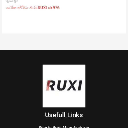
ක්‍රීඩා බ්‍රා
රෝස ක්රීඩා බ්රා RUXI sk976
Usefull Links
Sports Bras Manufacturer