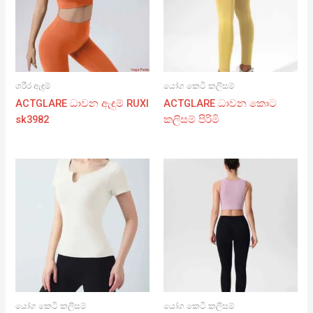
ශරීර ඇඳුම්
යෝග කෙටි කලිසම්
ACTGLARE ධාවන ඇඳුම් RUXI
ACTGLARE ධාවන කොට
sk3982
කලිසම් පිරිමි
යෝග කෙටි කලිසම්
යෝග කෙටි කලිසම්