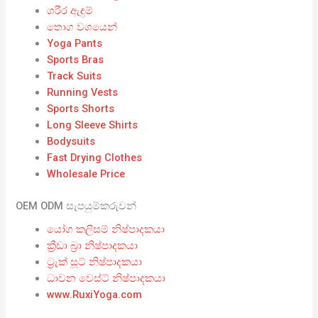
ශරීර ඇඳුම්
තොග වශයෙන්
Yoga Pants
Sports Bras
Track Suits
Running Vests
Sports Shorts
Long Sleeve Shirts
Bodysuits
Fast Drying Clothes
Wholesale Price
OEM ODM සැපයුම්කරුවන්
යෝග කලිසම් නිෂ්පාදකයා
ක්‍රීඩා බ්‍රා නිෂ්පාදකයා
ට්‍රැක් සූට් නිෂ්පාදකයා
ධාවන වෙස්ට් නිෂ්පාදකයා
www.RuxiYoga.com