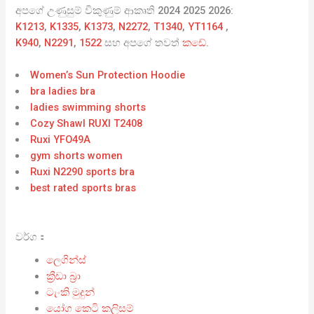
අපගේ උණුසුම් විකුණුම් ආකෘති 2024 2025 2026:
K1213
,
K1335
,
K1373
,
N2272
,
T1340
,
YT1164
,
K940
,
N2291
,
1522
සහ අපගේ තවත්
කඩේ
.
Women’s Sun Protection Hoodie
bra ladies bra
ladies swimming shorts
Cozy Shawl RUXI T2408
Ruxi YFO49A
gym shorts women
Ruxi N2290 sports bra
best rated sports bras
වර්ග：
ලෙගින්ස්
ක්‍රීඩා බ්‍රා
ටැංකි මුදුන්
යෝග කෙටි කලිසම්