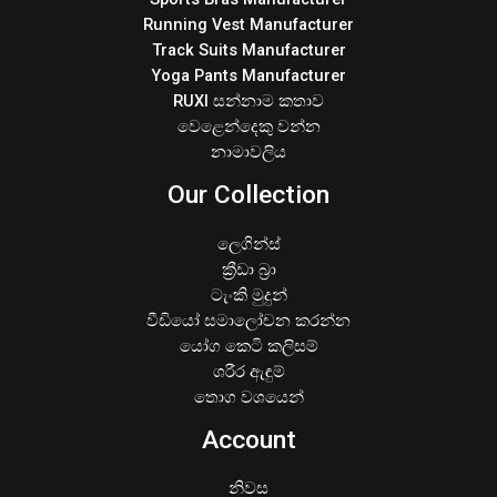
Running Vest Manufacturer
Track Suits Manufacturer
Yoga Pants Manufacturer
RUXI සන්නාම කතාව
වෙළෙන්දෙකු වන්න
නාමාවලිය
Our Collection
ලෙගින්ස්
ක්‍රීඩා බ්‍රා
ටැංකි මුදුන්
වීඩියෝ සමාලෝචන කරන්න
යෝග කෙටි කලිසම්
ශරීර ඇඳුම්
තොග වශයෙන්
Account
නිවස