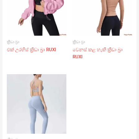
ක්‍රීඩා බ්‍රා
ක්‍රීඩා බ්‍රා
එක් උරහිස් ක්‍රීඩා බ්‍රා RUXI
වෙනස් කළ හැකි ක්‍රීඩා බ්‍රා
RUXI