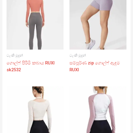
ටැංකි මුදුන්
ටැංකි මුදුන්
ගොල්ෆ් පිරිමි කබාය RUXI
සම්පූර්ණ zip ගොල්ෆ් ඇඳුම
sk2532
RUXI