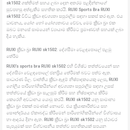
sk1502 ශක්තිමත් සහය ලබා දෙන අතරම පළඳින්නාගේ
සුවපහසු අත්දැකීම සහතික කරයි. RUXI Sports Bra RUXI
sk1502 විවිධ ක්‍රීඩා අවශ්‍යතා සපුරාලීම සඳහා සකස් කර ඇත. එය
ධාවනය, යෝග හෝ යෝග්‍යතාවය වේවා, මෙම ක්‍රීඩා බ්‍රා එක
ඔබට මනසේ සාමයෙන් ව්‍යායාම කිරීමට ප්‍රමාණවත් සහයක් ලබා
දිය හැකිය.
RUXI ක්‍රීඩා බ්‍රා RUXI sk1502: දේශසීමා වෙළඳපොලේ පළමු
තේරීම
RUXI’s sports bra RUXI sk1502 එහි විශිෂ්ට තත්ත්වයෙන් සහ
දේශසීමා වෙළඳපොලේ ජනප්‍රිය තේරීමක් බවට පත්ව ඇත.
සාධාරණ මිල. වෘත්තීය ක්‍රීඩා ඇඳුම් නිෂ්පාදකයෙකු ලෙස, RUXI
ගෝලීය පාරිභෝගිකයින්ගේ අවශ්‍යතා සපුරාලීම සඳහා උසස්
තත්ත්වයේ ක්‍රීඩා බ්‍රා සැලසුම් කිරීම සහ නිෂ්පාදනය කිරීම
කෙරෙහි අවධානය යොමු කරයි. RUXI sk1502 යනු සාමාන්‍ය
ක්‍රීඩා බ්‍රා එකක් පමණක් නොවේ. එය ක්‍රියාකාරීත්වය සහ
සෞන්දර්යය ඒකාබද්ධ කිරීමෙන් පාරිභෝගිකයින්ගේ විශ්වාසය
හා ආදරය දිනා ඇත. RUXI ක්‍රීඩා බ්‍රා RUXI sk1502 යනු ස්ථාවර
සැපයුමක් සහ විශ්වාසනීය තත්ත්ව සහතිකයක් සපයන