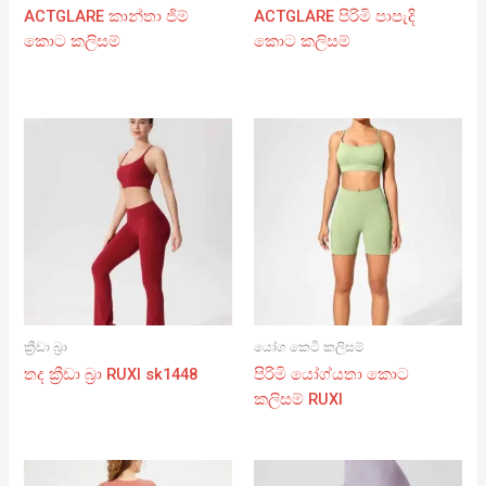
ACTGLARE කාන්තා ජිම්
ACTGLARE පිරිමි පාපැදි
කොට කලිසම්
කොට කලිසම්
ක්‍රීඩා බ්‍රා
යෝග කෙටි කලිසම්
තද ක්‍රීඩා බ්‍රා RUXI sk1448
පිරිමි යෝග්යතා කොට
කලිසම් RUXI