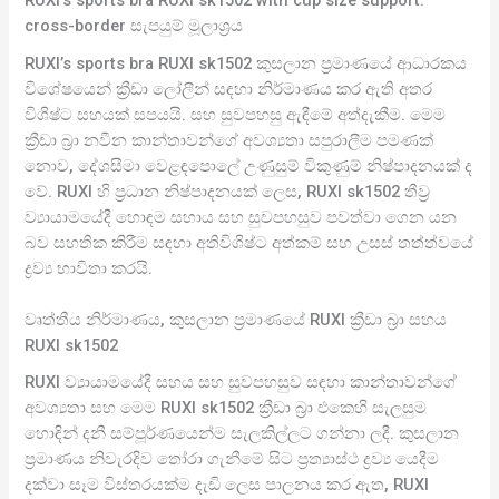
RUXI’s sports bra RUXI sk1502 with cup size support:
cross-border සැපයුම් මූලාශ්‍රය
RUXI’s sports bra RUXI sk1502 කුසලාන ප්‍රමාණයේ ආධාරකය
විශේෂයෙන් ක්‍රීඩා ලෝලීන් සඳහා නිර්මාණය කර ඇති අතර
විශිෂ්ට සහයක් සපයයි. සහ සුවපහසු ඇඳීමේ අත්දැකීම. මෙම
ක්‍රීඩා බ්‍රා නවීන කාන්තාවන්ගේ අවශ්‍යතා සපුරාලීම පමණක්
නොව, දේශසීමා වෙළඳපොලේ උණුසුම් විකුණුම් නිෂ්පාදනයක් ද
වේ. RUXI හි ප්‍රධාන නිෂ්පාදනයක් ලෙස, RUXI sk1502 තීව්‍ර
ව්‍යායාමයේදී හොඳම සහාය සහ සුවපහසුව පවත්වා ගෙන යන
බව සහතික කිරීම සඳහා අතිවිශිෂ්ට අත්කම් සහ උසස් තත්ත්වයේ
ද්‍රව්‍ය භාවිතා කරයි.
වෘත්තීය නිර්මාණය, කුසලාන ප්‍රමාණයේ RUXI ක්‍රීඩා බ්‍රා සහය
RUXI sk1502
RUXI ව්‍යායාමයේදී සහය සහ සුවපහසුව සඳහා කාන්තාවන්ගේ
අවශ්‍යතා සහ මෙම RUXI sk1502 ක්‍රීඩා බ්‍රා එකෙහි සැලසුම
හොඳින් දනී සම්පූර්ණයෙන්ම සැලකිල්ලට ගන්නා ලදී. කුසලාන
ප්‍රමාණය නිවැරදිව තෝරා ගැනීමේ සිට ප්‍රත්‍යාස්ථ ද්‍රව්‍ය යෙදීම
දක්වා සෑම විස්තරයක්ම දැඩි ලෙස පාලනය කර ඇත, RUXI