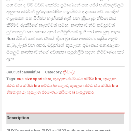
සහ වසා දැමීම් විවිධ කෝප්ප ප්‍රමාණයන් සහ ශරීර හැඩතලවලට
අනුගත වෙමින් පුද්ගලාරෝපිත ගැලපීමට ද දායක වේ. හොඳින්
ගැළපෙන සහ විශිෂ්ට හැඟීමක් ඇති වන ක්‍රීඩා බ්‍රා නිර්මාණය
කිරීමට රුක්සිගේ කැපවීමත් සමඟ, කාන්තාවන්ට තවදුරටත්
සුවපහසුව සහ සහාය අතර සම්මුතියක් ඇති කර ගත යුතු නැත.
Ruxi විසින් කප් ප්‍රමාණයේ ක්‍රීඩා බ්‍රා එක අත්‍යවශ්‍ය සක්‍රීය ඇඳුම්
කැබැල්ලක් වන අතර, ඔවුන්ගේ කුසලාන ප්‍රමාණය නොසලකා
සියලුම කාන්තාවන්ගේ අවශ්‍යතා සපුරාලීම සඳහා නිර්මාණය කර
ඇත.
SKU:
3cfba088bf34
Category:
ක්‍රීඩා බ්‍රා
Tags:
cup size sports bra
,
කුසලාන ප්රමාණය ක්රීඩා bra
,
කුසලාන
ප්රමාණය ක්රීඩා bra කර්මාන්ත ශාලාව
,
කුසලාන ප්රමාණය ක්රීඩා bra
නිෂ්පාදකයා
,
කුසලාන ප්රමාණය ක්රීඩා bra සැපයුම්කරු
Description