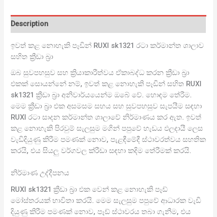
Description
ඉවත් කළ නොහැකි පෑඩින් RUXI sk1321 රටා කර්මාන්ත ශාලාව
සහිත ක්‍රීඩා බ්‍රා
ඔබ සුවපහසුව සහ ක්‍රියාකාරීත්වය ඒකාබද්ධ කරන ක්‍රීඩා බ්‍රා
එකක් සොයන්නේ නම්, ඉවත් කළ නොහැකි පෑඩින් සහිත RUXI
sk1321 ක්‍රීඩා බ්‍රා අනිවාර්යයෙන්ම ඔබේ වේ. හොඳම තේරීම.
මෙම ක්‍රීඩා බ්‍රා එක අසමසම සහය සහ සුවපහසුව සැපයීම සඳහා
RUXI රටා සාදන කර්මාන්ත ශාලාවේ නිර්මාණය කර ඇත. ඉවත්
කළ නොහැකි පිරවුම් සැලසුම මගින් පපුවේ හැඩය ඵලදායී ලෙස
වැඩිදියුණු කිරීම පමණක් නොව, පැළඳීමේදී ස්ථාවරත්වය සහතික
කරයි, එය සියලු වර්ගවල ක්රීඩා සඳහා කදිම තේරීමක් කරයි.
නිර්මාණ උද්දීපනය
RUXI sk1321 ක්‍රීඩා බ්‍රා එක වෙන් කළ නොහැකි පෑඩ්
මෝස්තරයක් භාවිතා කරයි. මෙම සැලසුම පපුවේ ආධාරක වැඩි
දියුණු කිරීම පමණක් නොව, පෑඩ් ස්ථාවරය තබා ගැනීම, එය