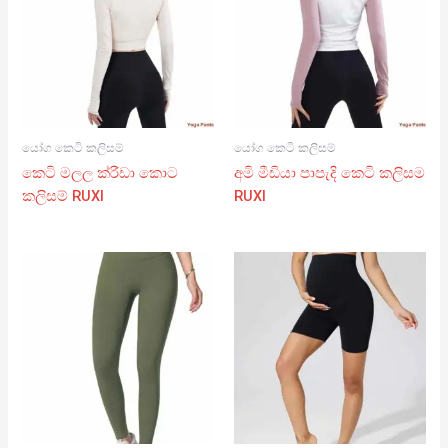
යෝග කෙටි කලිසම්
යෝග කෙටි කලිසම්
කෙටි මලල ක්රීඩා කොට
අමි මීඩියා පාපැදි කෙටි කලිසම
කලිසම් RUXI
RUXI