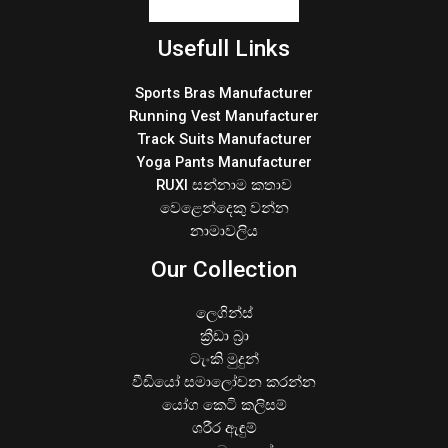
Usefull Links
Sports Bras Manufacturer
Running Vest Manufacturer
Track Suits Manufacturer
Yoga Pants Manufacturer
RUXI සන්නාම කතාව
වෙළෙන්දෙකු වන්න
නාමාවලිය
Our Collection
ලෙගින්ස්
ක්‍රීඩා බ්‍රා
ටැංකි මුදුන්
වීඩියෝ සමාලෝචන කරන්න
යෝග කෙටි කලිසම්
ශරීර ඇඳුම්