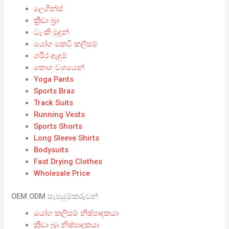
ලෙගින්ස්
ක්‍රීඩා බ්‍රා
ටැංකි මුදුන්
යෝග කෙටි කලිසම්
ශරීර ඇඳුම්
තොග වශයෙන්
Yoga Pants
Sports Bras
Track Suits
Running Vests
Sports Shorts
Long Sleeve Shirts
Bodysuits
Fast Drying Clothes
Wholesale Price
OEM ODM සැපයුම්කරුවන්
යෝග කලිසම් නිෂ්පාදකයා
ක්‍රීඩා බ්‍රා නිෂ්පාදකයා