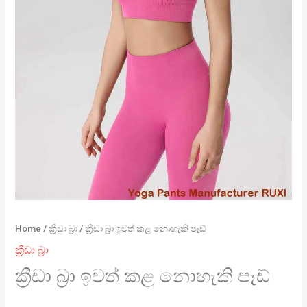
Home
/
ක්‍රීඩා බ්‍රා
/ ක්‍රීඩා බ්‍රා ඉවත් කළ නොහැකි පෑඩ්
ක්‍රීඩා බ්‍රා
ක්‍රීඩා බ්‍රා ඉවත් කළ නොහැකි පෑඩ්