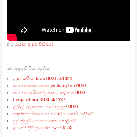
තව
යෝග ඇඳුම් වීඩියෝ
ඔබ කැමති විය හැකිය:
ලාභ ක්රීඩා bras RUXI sk1024
හොඳම තෙතමනය wicking bra RUXI
හොඳම පැසිපන්දු කොට කලිසම් RUXI
Leopard bra RUXI sk1187
ලිහිල් ගැලපෙන යෝග මුදුන් RUXI
සාක්කු සහිත හොඳම ධාවන කෙටි කලිසම්
හුරුබුහුටි ව්‍යායාම කොට කලිසම්
දිගු අත් ලිහිල් යෝග මුදුන් RUXI