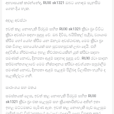
අභ්‍යාසයක් කරන්නේද, RUXI sk1321 ඔබට හොඳම සැනසීම
ගෙන දිය හැක.
අදාළ අවස්ථා
ඉවත් කළ නොහැකි පිරවුම් සහිත RUXI sk1321 ක්‍රීඩා බ්‍රා විවිධ
ක්‍රීඩා අවස්ථා සඳහා සුදුසු වේ. ඔබ දිවීම, බයිසිකල් පැදීම, ව්‍යායාම
කිරීම හෝ යෝග කිරීම යන ඕනෑම අවස්ථාවක, මෙම ක්‍රීඩා බ්‍රා
එක විශාල සහයෝගයක් සහ සුවපහසුවක් ලබා දෙයි. එහි
අද්විතීය නිර්මාණය ඉහළ තීව්රතාවයකින් යුත් ක්රීඩා සඳහා
පමණක් නොව, දිනපතා ඇඳුම් සඳහාද සුදුසු වේ. RUXI රටා සාදන
කර්මාන්තශාලාවේ මෙම නිෂ්පාදනය ක්රීඩා අවශ්යතා සපුරාලීම
පමණක් නොව, දිනපතා ඇඳුම් පැළඳුම් පිළිබඳ විලාසිතා හැඟීම ද
සැලකිල්ලට ගනී.
සාරාංශය සහ මතය
සමස්තයක් ලෙස, ඉවත් කළ නොහැකි පිරවුම් සහිත RUXI
sk1321 ක්‍රීඩා බ්‍රා එක සැලසුම් සහ ක්‍රියාකාරීත්වය අතින් ඉතා
ඉහළ මට්ටමකට පැමිණ ඇත. ඉවත් කළ නොහැකි පෑඩ් සැලසුම
මඟින් පෑඩ් විස්ථාපනයේ ගැටලුව ඵලදායි ලෙස විසඳන අතර