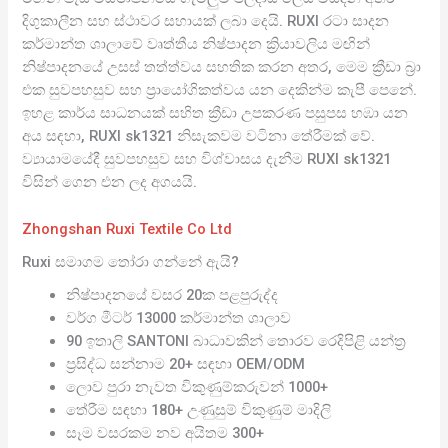
දිගුකාලීන සහ ස්ථාවර සහායක් ලබා දෙයි. RUXI රටා සාදන
කර්මාන්ත ශාලාවේ වෘත්තීය නිෂ්පාදන ක්‍රියාවලිය මඟින්
නිෂ්පාදනයේ උසස් තත්ත්වය සහතික කරන අතර, මෙම ක්‍රීඩා බ්‍රා
එක සුවපහසුව සහ ප්‍රායෝගිකත්වය යන දෙකින්ම කැපී පෙනේ.
ඉහළ කාර්ය සාධනයක් සහිත ක්‍රීඩා උපකරණ පසුපස හඹා යන
අය සඳහා, RUXI sk1321 නිසැකවම වටිනා තේරීමක් වේ.
ව්‍යායාමයේදී සුවපහසුව සහ විශ්වාසය දැනීම RUXI sk1321
විසින් ගෙන එන ලද අගයයි.
Zhongshan Ruxi Textile Co Ltd
Ruxi සමාගම තෝරා ගන්නේ ඇයි?
නිෂ්පාදනයේ වසර 20ක පළපුරුද්ද
වර්ග මීටර් 13000 කර්මාන්ත ශාලාව
90 ඉතාලි SANTONI බාධාවකින් තොරව රෙදිපිළි යන්ත්‍ර
ප්‍රසිද්ධ සන්නාම 20+ සඳහා OEM/ODM
ලොව පුරා නැවත විකුණුම්කරුවන් 1000+
තේරීම සඳහා 180+ උණුසුම් විකුණුම් මාදිලි
සෑම වසරකම නව අයිතම 300+