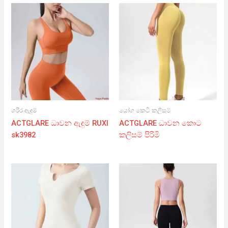
ශරීර ඇඳුම්
යෝග කෙටි කලිසම්
ACTGLARE ධාවන ඇඳුම් RUXI
ACTGLARE ධාවන කොට
sk3982
කලිසම් පිරිමි