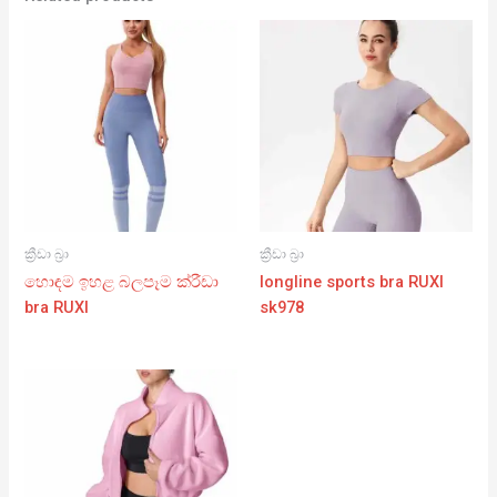
ක්‍රීඩා බ්‍රා
ක්‍රීඩා බ්‍රා
හොඳම ඉහළ බලපෑම ක්රීඩා
longline sports bra RUXI
bra RUXI
sk978