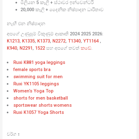
මිලියන 5 කෑලි + ස්ථාවර ඉන්වෙන්ටරි
20,000 කෑලි + දෛනික නිෂ්පාදන ධාරිතාව
නැඟී එන නිෂ්පාදන
අපගේ උණුසුම් විකුණුම් ආකෘති 2024 2025 2026:
K1213
,
K1335
,
K1373
,
N2272
,
T1340
,
YT1164
,
K940
,
N2291
,
1522
සහ අපගේ තවත්
කඩේ
.
Ruxi K881 yoga leggings
female sports bra
swimming suit for men
Ruxi YK1105 leggings
Women’s Yoga Top
shorts for men basketball
sportswear shorts womens
Ruxi K1057 Yoga Shorts
වර්ග：