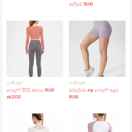
කලිසම් RUXI
ටැංකි මුදුන්
ටැංකි මුදුන්
ගොල්ෆ් පිරිමි කබාය RUXI
සම්පූර්ණ zip ගොල්ෆ් ඇඳුම
sk2532
RUXI