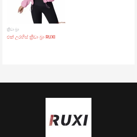
ක්‍රීඩා බ්‍රා
එක් උරහිස් ක්‍රීඩා බ්‍රා RUXI