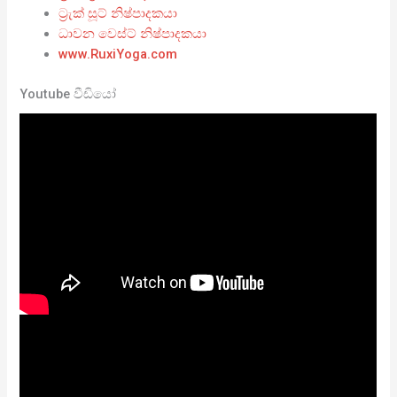
ට්‍රැක් සූට් නිෂ්පාදකයා
ධාවන වෙස්ට් නිෂ්පාදකයා
www.RuxiYoga.com
Youtube වීඩියෝ