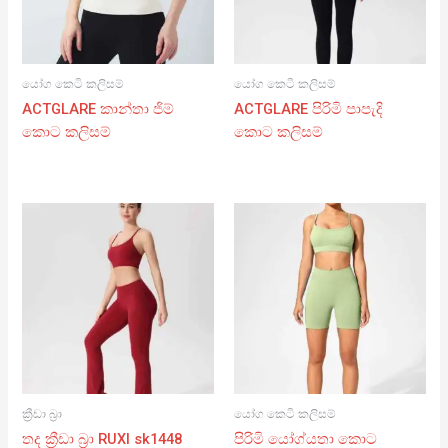
යෝග කෙටි කලිසම්
යෝග කෙටි කලිසම්
ACTGLARE කාන්තා ජිම්
ACTGLARE පිරිමි පාපැදි
කොට කලිසම්
කොට කලිසම්
ක්‍රීඩා බ්‍රා
යෝග කෙටි කලිසම්
තද ක්‍රීඩා බ්‍රා RUXI sk1448
පිරිමි යෝග්යතා කොට