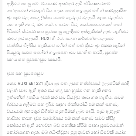
ඇඳීමට පහසු වේ. ව්යායාම අතරතුර දැඩි ක්රියාකාරකම්
හේතුවෙන් අවතැන් විය හැක. මෙම සැලසුම මඟින් සාම්ප්‍රදායික
බ්‍රා පෑඩ් වල පොදු ලිස්සා යාමේ ගැටලුව ඵලදායී ලෙස වළක්වා
ගත හැකි අතර, ඔබ යෝගා කරන විට, යෝග්‍යතාවයෙන් හෝ
දිවීමේදී ස්ථාවර සහ සුවපහසු පැළඳීමේ අත්දැකීමක් ලබා ගැනීමට
ඔබට ඉඩ සලසයි. RUXI හි රටා සාදන කර්මාන්තශාලාවේ
වෘත්තීය ශිල්පීය හැකියාව මගින් එක් එක් ක්‍රීඩා බ්‍රා එකක පෑඩින්
පියයුරු සමඟ හොඳින් ගැළපෙන බව සහතික කරයි, ප්‍රශස්ත
සහය සහ සුවපහසුව සපයයි.
ද්‍රව්‍ය සහ සුවපහසුව
මෙම RUXI sk1321 ක්‍රීඩා බ්‍රා එක උසස් තත්ත්වයේ ඉලාස්ටික් රෙදි
වලින් සාදා ඇති අතර එය මෘදු සහ හුස්ම ගත හැකි අතර
ඉක්මනින් දහඩිය ඉවත් කර සම වියළිව තබා ගත හැකිය. මෙම
ද්රව්යය ඇඳීමට සහ ඉරීම සඳහා ප්රතිරෝධී පමණක් නොව,
ව්යායාම අතරතුර විශිෂ්ට සැනසීමක් ලබා දෙයි. පෑඩ් ඇතුළත
භාවිතා කරන ද්‍රව්‍ය සමෝච්ඡය පමණක් නොව සමට කිසිදු
කෝපයක් ඇති නොවන බව සහතික කිරීම සඳහා ප්‍රවේශමෙන්
තෝරාගෙන ඇත. ඔබ අධි-තීව්‍රතා පුහුණුවක් හෝ විවේකී යෝග