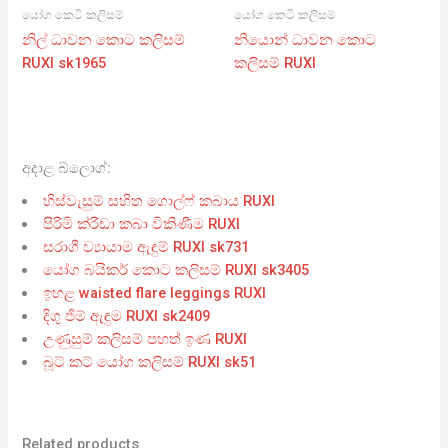
යෝග කෙටි කලිසම්
යෝග කෙටි කලිසම්
නිල් ධාවන කොට කලිසම්
නියොන් ධාවන කොට
RUXI sk1965
කලිසම් RUXI
අදාළ බ්ලොග්:
හිස්වැසුම් සහිත ගොල්ෆ් කබාය RUXI
පිරිමි ක්රීඩා කබා විකිණීම RUXI
සරාගී ව්‍යායාම ඇඳුම් RUXI sk731
යෝග බයිකර් කොට කලිසම් RUXI sk3405
ඉහළ waisted flare leggings RUXI
දිගු ජිම් ඇඳුම RUXI sk2409
උණුසුම් කලිසම් පහත් ඉණ RUXI
බූට් කට් යෝග කලිසම් RUXI sk51
Related products