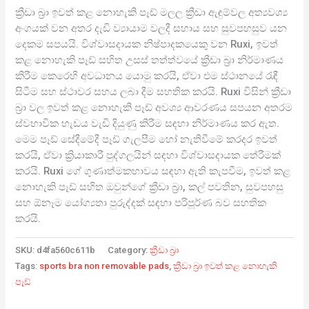
ක්‍රීඩා බ්‍රා ඉවත් කළ නොහැකි පෑඩ් මලල ක්‍රීඩා ඇඳුම්වල අත්‍යවශ්‍ය
අංගයක් වන අතර දැඩි ව්‍යායාම වලදී සහාය සහ සුවපහසුව යන
දෙකම සපයයි. විශ්වාසදායක නිෂ්පාදකයෙකු වන Ruxi, ඉවත්
කළ නොහැකි පෑඩ් සහිත උසස් තත්ත්වයේ ක්‍රීඩා බ්‍රා නිර්මාණය
කිරීම කෙරෙහි අවධානය යොමු කරයි, ඒවා එම ස්ථානයේ රැඳී
සිටීම සහ ස්ථාවර සහය ලබා දීම සහතික කරයි. Ruxi විසින් ක්‍රීඩා
බ්‍රා වල ඉවත් කළ නොහැකි පෑඩ් අවශ්‍ය ආවරණය සපයන අතරම
ස්වභාවික හැඩය වැඩි දියුණු කිරීම සඳහා නිර්මාණය කර ඇත.
මෙම පෑඩ් සේදීමේදී පෑඩ් ගැලපීම හෝ නැතිවීමේ කරදර ඉවත්
කරයි, ඒවා ක්‍රියාකාරී පුද්ගලයින් සඳහා විශ්වාසදායක තේරීමක්
කරයි. Ruxi ගේ ගුණාත්මකභාවය සඳහා ඇති කැපවීම, ඉවත් කළ
නොහැකි පෑඩ් සහිත ඔවුන්ගේ ක්‍රීඩා බ්‍රා, කල් පවතින, සුවපහසු
සහ ඕනෑම යෝග්‍යතා පුරුද්දක් සඳහා පරිපූර්ණ බව සහතික
කරයි.
SKU:
d4fa560c611b
Category:
ක්‍රීඩා බ්‍රා
Tags:
sports bra non removable pads
,
ක්‍රීඩා බ්‍රා ඉවත් කළ නොහැකි
පෑඩ්