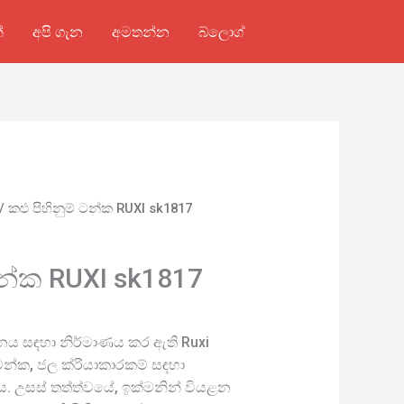
්
අපි ගැන
අමතන්න
බ්ලොග්
/ කළු පිහිනුම් ටන්ක RUXI sk1817
ටන්ක RUXI sk1817
නය සඳහා නිර්මාණය කර ඇති Ruxi
් ටන්ක, ජල ක්රියාකාරකම් සඳහා
ුය. උසස් තත්ත්වයේ, ඉක්මනින් වියළන