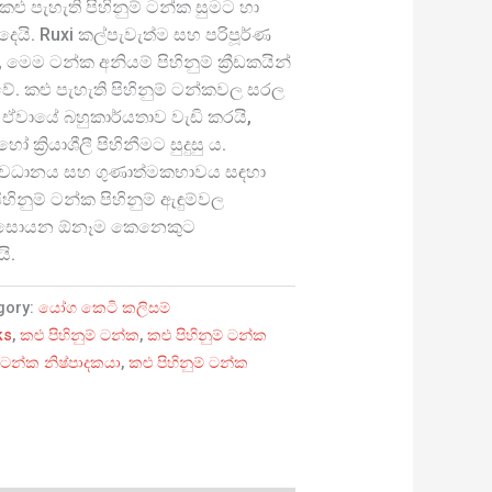
කළු පැහැති පිහිනුම් ටන්ක සුමට හා
යි. Ruxi කල්පැවැත්ම සහ පරිපූර්ණ
ෙම ටන්ක අනියම් පිහිනුම් ක්‍රීඩකයින්
ු වේ. කළු පැහැති පිහිනුම් ටන්කවල සරල
 ඒවායේ බහුකාර්යතාව වැඩි කරයි,
‍රියාශීලී පිහිනීමට සුදුසු ය.
 අවධානය සහ ගුණාත්මකභාවය සඳහා
හිනුම් ටන්ක පිහිනුම් ඇඳුම්වල
ාව සොයන ඕනෑම කෙනෙකුට
ි.
gory:
යෝග කෙටි කලිසම්
ks
,
කළු පිහිනුම් ටන්ක
,
කළු පිහිනුම් ටන්ක
් ටන්ක නිෂ්පාදකයා
,
කළු පිහිනුම් ටන්ක