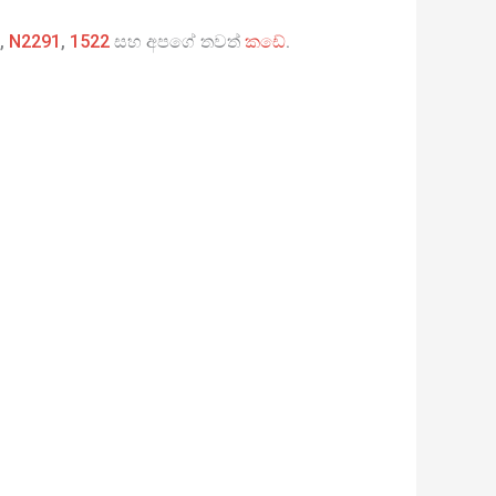
,
N2291
,
1522
සහ අපගේ තවත්
කඩේ
.