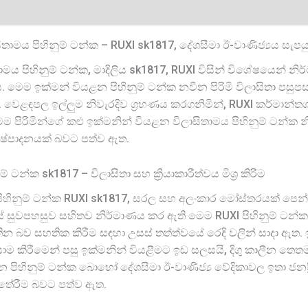
ිතාමය පිහිනුම් ටන්ක – RUXI sk1817, දේශසීමා ඊ-වාණිජ්‍යය සැපය
ාමය පිහිනුම් ටන්ක, මාදිලිය sk1817, RUXI විසින් විශේෂයෙන් න
ය. මෙම ඉක්මන් වියළන පිහිනුම් ටන්ක නවීන පිරිමි විලාසිතා පස
වෙළඳපල ඉල්ලුම නිවැරදිව ග්‍රහණය කරගනිමින්, RUXI කර්මාන්තශ
 පිරිමින්ගේ කළු ඉක්මනින් වියළන විලාසිතාමය පිහිනුම් ටන්ක න
ිෂ්පාදනයක් බවට පත්ව ඇත.
් ටන්ක sk1817 – විලාසිතා සහ ක්‍රියාකාරීත්වය මිශ්‍ර කිරීම
 පිහිනුම් ටන්ක RUXI sk1817, සරල සහ අලංකාර මෝස්තරයක් පෙන්නුම
යේ සුවපහසුව සහිතව නිර්මාණය කර ඇති මෙම RUXI පිහිනුම් ටන්ක, 
බව සහතික කිරීම සඳහා උසස් තත්ත්වයේ රෙදි වලින් සාදා ඇත. ඉක්ම
යායාම කිරීමෙන් පසු ඉක්මනින් වියළීමට ඉඩ සලසයි, දිගු කාලීන 
න පිහිනුම් ටන්ක බොහෝ දේශසීමා ඊ-වාණිජ්‍ය වේදිකාවල ඉතා ජන
මු තේරීම බවට පත්ව ඇත.