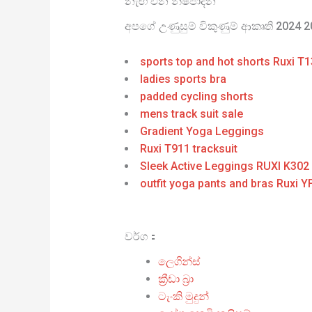
නැඟී එන නිෂ්පාදන
අපගේ උණුසුම් විකුණුම් ආකෘති 2024 
sports top and hot shorts Ruxi T
ladies sports bra
padded cycling shorts
mens track suit sale
Gradient Yoga Leggings
Ruxi T911 tracksuit
Sleek Active Leggings RUXI K302
outfit yoga pants and bras Ruxi 
වර්ග：
ලෙගින්ස්
ක්‍රීඩා බ්‍රා
ටැංකි මුදුන්