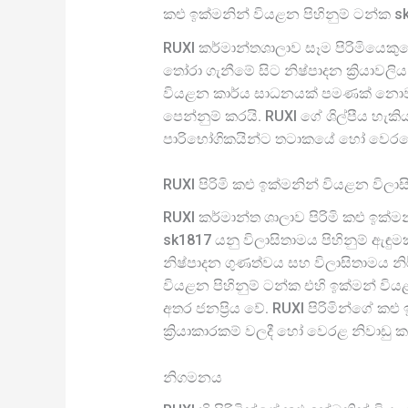
කළු ඉක්මනින් වියළන පිහිනුම් ටන්ක 
RUXI කර්මාන්තශාලාව සෑම පිරිමියෙකුග
තෝරා ගැනීමේ සිට නිෂ්පාදන ක්‍රියාවල
වියළන කාර්ය සාධනයක් පමණක් නොව, අද 
පෙන්නුම් කරයි. RUXI ගේ ශිල්පීය හැක
පාරිභෝගිකයින්ට තටාකයේ හෝ වෙරළේ
RUXI පිරිමි කළු ඉක්මනින් වියළන විලා
RUXI කර්මාන්ත ශාලාව පිරිමි කළු ඉක්ම
sk1817 යනු විලාසිතාමය පිහිනුම් ඇඳුම
නිෂ්පාදන ගුණත්වය සහ විලාසිතාමය නි
වියළන පිහිනුම් ටන්ක එහි ඉක්මන් විය
අතර ජනප්‍රිය වේ. RUXI පිරිමින්ගේ 
ක්‍රියාකාරකම් වලදී හෝ වෙරළ නිවාඩු 
නිගමනය