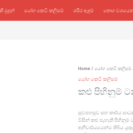
කි මුදුන්
යෝග කෙටි කලිසම්
ශරීර ඇඳුම්
තොග වශයෙන
Home
/
යෝග කෙටි කලිසම්
යෝග කෙටි කලිසම්
කළු පිහිනුම් 
සුවපහසුව සහ කාර්ය සාධ
විසින් කළු පැහැති පිහිනුම
අනිවාර්යයෙන්ම තිබිය යුත