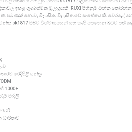
යළන විලාසිතාමය පිහිනුම් ටන්ක sk1817 විලාසිතාමය මෝස්තර සහ 
ිකාවල ඉහළ ගුණාත්මක මූලාශ්‍රයකි. RUXI පිහිනුම් ටන්ක තෝරන
කරණ පමණක් නොව, විලාසිතා විලාසිතාවේ සංකේතයකි. වෙරළේ හෝ 
ම් ටන්ක sk1817 ඔබට විශ්වාසයෙන් සහ කැපී පෙනෙන බවට පත් ක
ද
ලාව
රව රෙදිපිළි යන්ත්‍ර
M/ODM
න් 1000+
ම් මාදිලි
න්ටරි
න ධාරිතාව