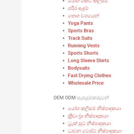
යෝග කෙටි කලිසම්
ශරීර ඇඳුම්
තොග වශයෙන්
Yoga Pants
Sports Bras
Track Suits
Running Vests
Sports Shorts
Long Sleeve Shirts
Bodysuits
Fast Drying Clothes
Wholesale Price
OEM ODM සැපයුම්කරුවන්
යෝග කලිසම් නිෂ්පාදකයා
ක්‍රීඩා බ්‍රා නිෂ්පාදකයා
ට්‍රැක් සූට් නිෂ්පාදකයා
ධාවන වෙස්ට් නිෂ්පාදකයා