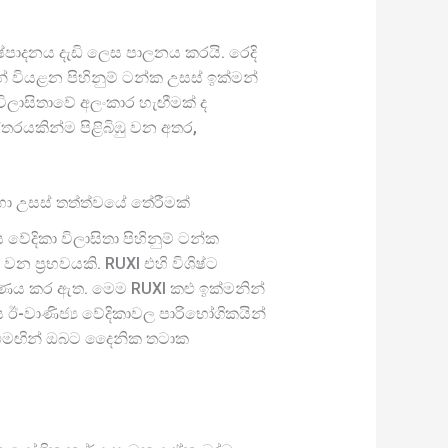
ෂ්පාදනය දැඩි ලෙස පාලනය කරයි. රෙදි
න් වියළන පිහිනුම් ටන්ක උසස් ඉක්මන්
විලාසිතාවේ අලංකාර හැඟීමක් ද
්තරයකින්ම පිළිබිඹු වන අතර,
ඳහා උසස් තත්ත්වයේ තේරීමක්
වේදිකා විලාසිතා පිහිනුම් ටන්ක
න ප්‍රභවයකි. RUXI එහි විශිෂ්ට
්ෂණය කර ඇත. මෙම RUXI කළු ඉක්මනින්
ය ඊ-වාණිජ්‍ය වේදිකාවල පාරිභෝගිකයින්
න, එමඟින් ඔබට දෛනික තටාක