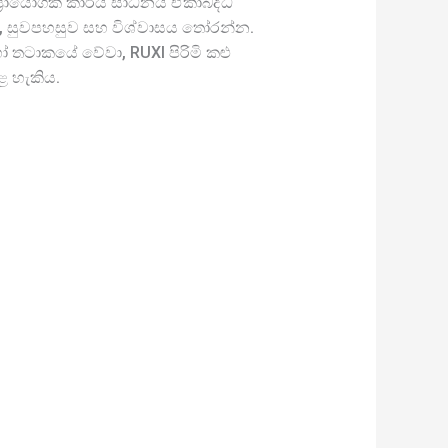
ප්‍රායෝගික කාර්ය සාධනය ඒකාබද්ධ
්න, සුවපහසුව සහ විශ්වාසය තෝරන්න.
තටාකයේ වේවා, RUXI පිරිමි කළු
ළ හැකිය.