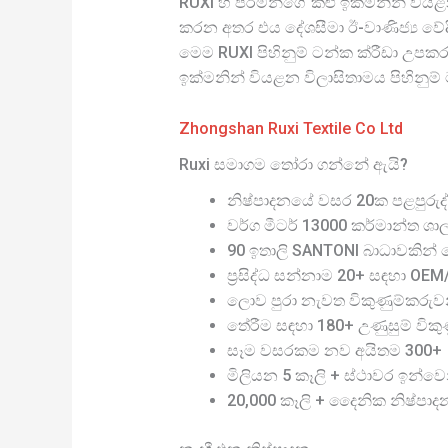
RUXI හි පිරිමින්ගේ කළු ඉක්මනින් වි
කරන අතර එය දේශසීමා ඊ-වාණිජ්‍ය වේද
මෙම RUXI පිහිනුම් ටන්ක ක්රීඩා උප
ඉක්මනින් වියළන විලාසිතාමය පිහිනු
Zhongshan Ruxi Textile Co Ltd
Ruxi සමාගම තෝරා ගන්නේ ඇයි?
නිෂ්පාදනයේ වසර 20ක පළපුරුද්
වර්ග මීටර් 13000 කර්මාන්ත ශා
90 ඉතාලි SANTONI බාධාවකින් තො
ප්‍රසිද්ධ සන්නාම 20+ සඳහා OE
ලොව පුරා නැවත විකුණුම්කරුව
තේරීම සඳහා 180+ උණුසුම් විකුණු
සෑම වසරකම නව අයිතම 300+
මිලියන 5 කෑලි + ස්ථාවර ඉන්වෙ
20,000 කෑලි + දෛනික නිෂ්පාද