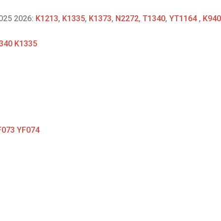
2025 2026:
K1213
,
K1335
,
K1373
,
N2272
,
T1340
,
YT1164
,
K940
1340 K1335
YF073 YF074