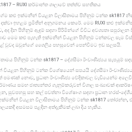
sk1817 – RUXI කර්මාන්ත ශාලාවේ තත්ත්ව සහතිකය
ේම කළු ඉක්මනින් වියළන විලාසිතාමය පිහිනුම් ටන්ක sk1817 නි
ිය දක්වා ඉහළම ප්‍රමිතීන් අනුගමනය කෙරේ. මෙම RUXI කළු ඉක්මනි
දින පිහිනුම් ඇඳුම් සඳහා පිරිමින්ගේ විවිධ අවශ්‍යතා සපුරාලන 
ියාව මෙම කළු පැහැති ඉක්මනින් වියළන පිහිනුම් ටන්කවල සෑම විස
 වුවද ඔවුන්ගේ ශෛලිය පහසුවෙන් පෙන්වීමට ඉඩ සලසයි.
සිතාමය පිහිනුම් ටන්ක sk1817 – දේශසීමා ඊ-වාණිජ්‍යය සැපයුම් ස
න් වියළන පිහිනුම් ටන්ක විශේෂයෙන් සපයයි දේශසීමා ඊ-වාණිජ්‍යය 
ක් පමණක් නොව, ප්‍රධාන ඊ-වාණිජ්‍ය වේදිකාවල වැඩියෙන්ම අලෙවි ව
ර්මාණය සමඟ ජාත්‍යන්තර ගැනුම්කරුවන් විශාල සංඛ්‍යාවක් ආකර
ළන, සුවපහසු සහ කල් පවත්නා විශේෂාංග සඳහා ප්‍රධාන හරස්-දේශී
කළු ඉක්මනින් වියළන විලාසිතාමය පිහිනුම් ටන්ක sk1817 තෝරන්
කාලයකදී අසමසම පළඳින අත්දැකීමක් ලබා දිය හැකිය.