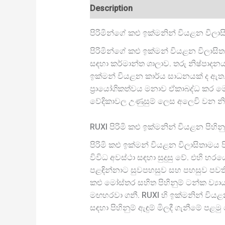
Description
පිරිමින්ගේ කළු ඉක්මනින් වියළන විලාස
පිරිමින්ගේ කළු ඉක්මන් වියළන විලාසිත
සඳහා කර්මාන්ත ශාලාව. තරු නිෂ්පාදන
ඉක්මන් වියළන කාර්ය සාධනයක් ද ඇත. 
ප්‍රායෝගිකත්වය මනාව ඒකාබද්ධ කර මෙම
වේදිකාවල උණුසුම් ලෙස අලෙවි වන න
RUXI පිරිමි කළු ඉක්මනින් වියළන පිහිනුම
පිරිමි කළු ඉක්මන් වියළන විලාසිතාමය
විවිධ අවස්ථා සඳහා සුදුසු වේ. එහි හර
පළඳින්නාට සුවපහසුව සහ පහසුව පවතින 
කළු මෝස්තර සහිත පිහිනුම් ටන්ක ව්‍
මඟහරවා ගනී. RUXI හි ඉක්මනින් වියළ
සඳහා පිහිනුම් ඇඳුම් මිලදී ගැනීමේ පළ