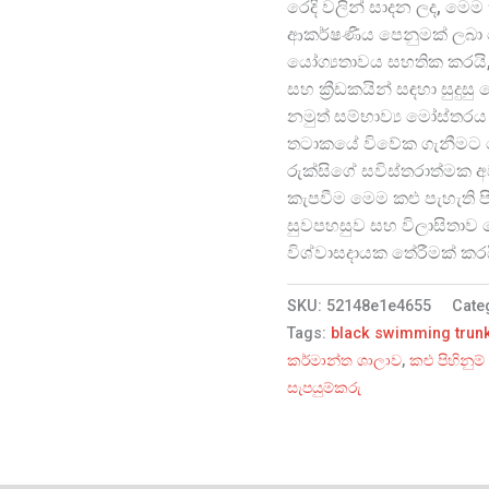
රෙදි වලින් සාදන ලද, මෙම 
ආකර්ෂණීය පෙනුමක් ලබා දෙ
යෝග්‍යතාවය සහතික කරයි, ම
සහ ක්‍රීඩකයින් සඳහා සුදුස
නමුත් සම්භාව්‍ය මෝස්තරය
තටාකයේ විවේක ගැනීමට හෝ ක්
රුක්සිගේ සවිස්තරාත්මක
කැපවීම මෙම කළු පැහැති පි
සුවපහසුව සහ විලාසිත
විශ්වාසදායක තේරීමක් කරය
SKU:
52148e1e4655
Cate
Tags:
black swimming trun
කර්මාන්ත ශාලාව
,
කළු පිහිනුම
සැපයුම්කරු