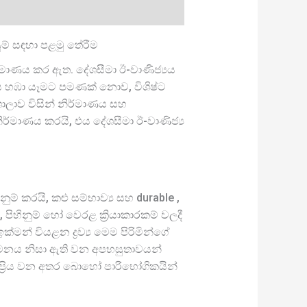
ුම් සඳහා පළමු තේරීම
ිර්මාණය කර ඇත. දේශසීමා ඊ-වාණිජ්‍යය
ුපස හඹා යෑමට පමණක් නොව, විශිෂ්ට
ාලාව විසින් නිර්මාණය සහ
ිර්මාණය කරයි, එය දේශසීමා ඊ-වාණිජ්‍ය
් කරයි, කළු සම්භාව්‍ය සහ durable ,
පිහිනුම් හෝ වෙරළ ක්‍රියාකාරකම් වලදී
න් වියළන ද්‍රව්‍ය මෙම පිරිමින්ගේ
තෙතමනය නිසා ඇති වන අපහසුතාවයන්
ප්‍රිය වන අතර බොහෝ පාරිභෝගිකයින්