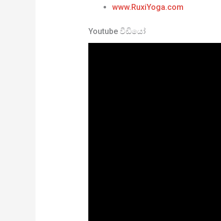
www.RuxiYoga.com
Youtube වීඩියෝ