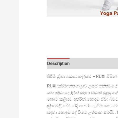
Description
පිරිමි ක්‍රීඩා කොට කලිසම් – RUXI විසින
RUXI කර්මාන්තශාලාව උසස් තත්ත්වයේ 
යන ක්‍රීඩා ලෝලීන් සඳහා වඩාත් සුදුසු ත
කොට කලිසම් අතරින් හොඳම ඒවා බවට පත
ක්‍රියාවලියේදී රෙදි තෝරා ගැනීම සහ
සඳහා හොඳම දේ වීමට උත්සාහ කරයි. . 