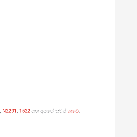
,
N2291
,
1522
සහ අපගේ තවත්
කඩේ
.