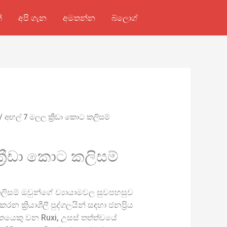
්
අපි ගැන
අමතන්න
බ්ලොග්
/ අඟල් 7 මලල ක්‍රීඩා කොට කලිසම්
්‍රීඩා කොට කලිසම්
කලිසම් ඔවුන්ගේ ව්‍යායාමවල සුවපහසුව
න ක්‍රියාශීලී පුද්ගලයින් සඳහා ජනප්‍රිය
පාදකයෙකු වන Ruxi, උසස් තත්ත්වයේ