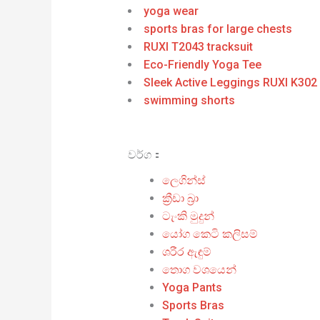
yoga wear
sports bras for large chests
RUXI T2043 tracksuit
Eco-Friendly Yoga Tee
Sleek Active Leggings RUXI K302
swimming shorts
වර්ග：
ලෙගින්ස්
ක්‍රීඩා බ්‍රා
ටැංකි මුදුන්
යෝග කෙටි කලිසම්
ශරීර ඇඳුම්
තොග වශයෙන්
Yoga Pants
Sports Bras