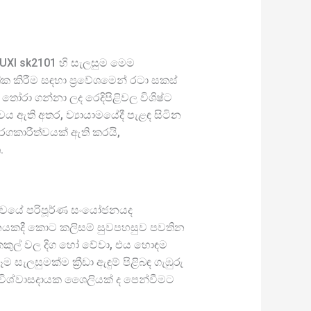
 RUXI sk2101 හි සැලසුම මෙම
ික කිරීම සඳහා ප්‍රවේශමෙන් රටා සකස්
 තෝරා ගන්නා ලද රෙදිපිළිවල විශිෂ්ට
ය ඇති අතර, ව්‍යායාමයේදී පැළඳ සිටින
රගකාරීත්වයක් ඇති කරයි,
.
ාරීත්වයේ පරිපූර්ණ සංයෝජනයද
 චලනයකදී කොට කලිසම් සුවපහසුව පවතින
 කකුල් වල දිග හෝ වේවා, එය හොඳම
ුමක්ම ක්‍රීඩා ඇඳුම් පිළිබඳ ගැඹුරු
, විශ්වාසදායක ශෛලියක් ද පෙන්වීමට