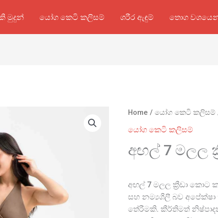
කි මුදුන්
යෝග කෙටි කලිසම්
ශරීර ඇඳුම්
තොග වශයෙන
Home
/
යෝග කෙටි කලිසම්
යෝග කෙටි කලිසම්
අඟල් 7 මලල ක
අඟල් 7 මලල ක්‍රීඩා කොට 
සහ නම්‍යශීලී බව අපේක්ෂා කර
තේරීමකි. කීර්තිමත් නිෂ්