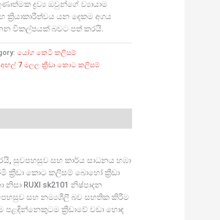
ත්මක ද්‍රව්‍ය ඔවුන්ගේ ව්‍යායාම
 ක්‍රියාකාරීත්වය යන දෙකම අගය
න විකල්පයක් බවට පත් කරයි.
gory:
යෝග කෙටි කලිසම්
,
අඟල් 7 මලල ක්‍රීඩා කොට කලිසම්
කරයි, සුවපහසුව සහ කාර්ය සාධනය හඹා
මි ක්‍රීඩා කොට කලිසම් බොහෝ ක්‍රීඩා
 නිසා RUXI sk2101 නිෂ්පාදන
පහසුව සහ නම්‍යශීලී බව සහතික කිරීම
ම පළඳින්නෙකුටම ක්‍රීඩාවේ වඩා හොඳ