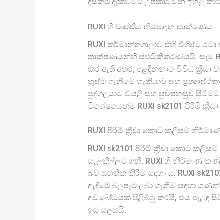
දස්කම් දැක්වීමට උපකාර වන ඉහළ කාර
RUXI හි වෘත්තීය නිෂ්පාදන තාක්ෂණය
RUXI කර්මාන්තශාලාව එහි විශිෂ්ට රටා 
තාක්ෂණයන්හි ස්ඵටිකීකරණයයි. සෑම RUX
කර ඇති අතර, පළඳින්නාට විවිධ ක්‍රීඩා
හුස්ම ගැනීමේ හැකියාව සහ ප්‍රත්‍යාස
පුද්ගලයාට වියළි සහ සුවපහසුව සිටී
විශේෂයෙන්ම RUXI sk2101 පිරිමි ක්‍රී
RUXI පිරිමි ක්‍රීඩා කොට කලිසම් නිර්
RUXI sk2101 පිරිමි ක්‍රීඩා කොට කලිසම
සැලකිල්ලට ගනී. RUXI හි නිර්මාණ කණ්
බව සහතික කිරීම සඳහා ය. RUXI sk210
ඇඳීමේ බලපෑම ලබා ගැනීම සඳහා ගණන් ක
අවබෝධයක් පිළිබිඹු කරයි, එය පැළඳ ස
ඉඩ සලසයි.