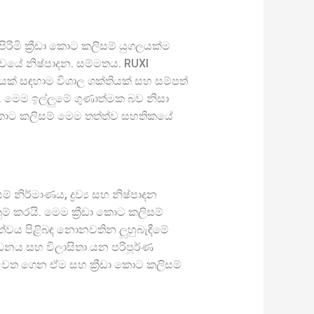
රිමි ක්‍රීඩා කොට කලිසම් යුගලයක්ම
ත්වයේ නිෂ්පාදන. සම්මතය. RUXI
යක් සඳහාම විශාල ශක්තියක් සහ සම්පත්
. මෙම ඉල්ලුමේ ගුණාත්මක බව නිසා
ඩා කොට කලිසම් මෙම තත්ත්ව සහතිකයේ
 නිර්මාණය, ද්‍රව්‍ය සහ නිෂ්පාදන
ුම් කරයි. මෙම ක්‍රීඩා කොට කලිසම්
ීත්වය පිළිබඳ නොනවතින ලුහුබැඳීමේ
සාධනය සහ විලාසිතා යන පරිපූර්ණ
 වෙත ගෙන ඒම සහ ක්‍රීඩා කොට කලිසම්