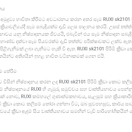
කය
ුද්‍රව්‍ය භාවිතා කිරීමට අවධාරනය කරන අතර සෑම RUXI sk2101 පි
ක්‍රියාවලියේදී සෑම සබැඳියක්ම දැඩි ලෙස පාලනය කරයි. උසස් තත්
වය යනු නිෂ්පාදනයක ජීවයයි, එබැවින් එය සෑම නිෂ්පාදන සබැඳි
භාණ්ඩ දක්වා සෑම පියවරක්ම දැඩි තත්ත්ව පරීක්ෂාවකට ලක්ව ඇත
පිළිගැනීමක් ලබා ගැනීමට හැකි වී ඇත. RUXI sk2101 පිරිමි ක්‍රී
ෝගිකයින්ට අතිශයින් ඉහළ භාවිත වටිනාකමක් ගෙන එයි.
ඳම තේරීම
ිසින් නිෂ්පාදනය කරන ලද RUXI sk2101 පිරිමි ක්‍රීඩා කොට කලිසම්
ඇඳුම් නිෂ්පාදනයේ RUXI හි ගැඹුරු සමුච්චය සහ වෘත්තීයභාවය පෙන්න
ණක් නොව, RUXI කම්හලේ ගුණාත්මකභාවය, සැලසුම් සහ ක්‍රියාකාර
රිමි ක්‍රීඩා කොට කලිසම් තෝරා ගන්නා විට, ඔබ සුවපහසුව, කාර්ය 
ේ ක්‍රීඩා ඇඳුම් සිය වෘත්තීයභාවය සමඟින් වැඩි පාරිභෝගිකයින්