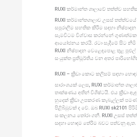
RUXI කර්මාන්ත ශාලාවේ තත්ත්ව සහති
RUXI කර්මාන්තශාලාව උසස් තත්ත්වයේ අම
සපුරාලීම සහතික කිරීම සඳහා නිෂ්පාදන 
සැමවිටම විශ්වාස කරන්නේ ගුණාත්මකභා
ආයෝජනය කරයි. රටා සෑදීමේ සිට නිමි 
RUXI නිෂ්පාදන වෙළෙඳපොළ තුළ පුළුල් 
සංයුක්ත ප්‍රතිමූර්තිය වන අතර පාරිභ
RUXI – ක්‍රීඩා කොට කලිසම් සඳහා හො
සාරාංශයක් ලෙස, RUXI කර්මාන්ත ශාලාව ව
තාක්ෂණය අතින් විශිෂ්ටයි. එය ක්‍රීඩා 
හුදෙක් ක්‍රීඩා උපකරණ කැබැල්ලක් පම
පිළිබිඹුවක් ද වේ. ඔබ RUXI sk2101 පි
සංකලනය තෝරා ගනී. RUXI උසස් තත්ත්වය
සඳහා හොඳම තේරීම බවට පත්වනු ඇත.