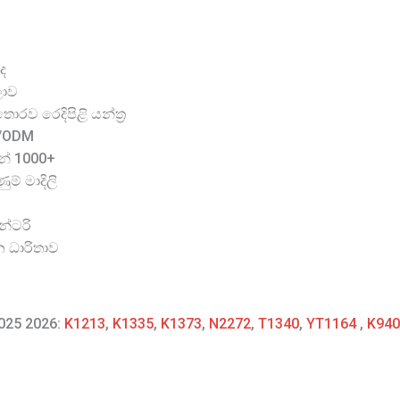
ද
ලාව
රව රෙදිපිළි යන්ත්‍ර
M/ODM
න් 1000+
ම් මාදිලි
න්ටරි
න ධාරිතාව
2025 2026:
K1213
,
K1335
,
K1373
,
N2272
,
T1340
,
YT1164
,
K940