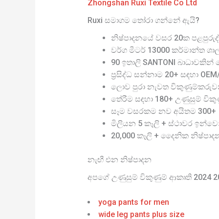
Zhongshan Ruxi Textile Co Ltd
Ruxi සමාගම තෝරා ගන්නේ ඇයි?
නිෂ්පාදනයේ වසර 20ක පළපුරුද්
වර්ග මීටර් 13000 කර්මාන්ත ශා
90 ඉතාලි SANTONI බාධාවකින් තො
ප්‍රසිද්ධ සන්නාම 20+ සඳහා OE
ලොව පුරා නැවත විකුණුම්කරුව
තේරීම සඳහා 180+ උණුසුම් විකුණු
සෑම වසරකම නව අයිතම 300+
මිලියන 5 කෑලි + ස්ථාවර ඉන්වෙ
20,000 කෑලි + දෛනික නිෂ්පාද
නැඟී එන නිෂ්පාදන
අපගේ උණුසුම් විකුණුම් ආකෘති 2024 
yoga pants for men
wide leg pants plus size