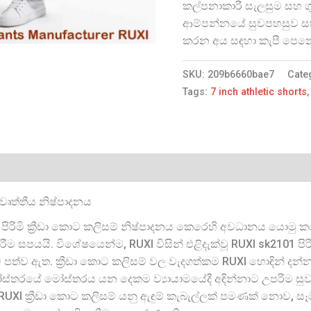
කල්පනාකාරී සැලසුම සහ ගුණා
ආම්පන්නයේ සුවපහසුව සහ
කරන අය සඳහා කැපී පෙනෙ
SKU:
209b6660bae7
Cate
Tags:
7 inch athletic shorts
් වෘත්තීය නිෂ්පාදනය
පිරිමි ක්‍රීඩා කොට කලිසම් නිෂ්පාදනය කෙරෙහි අවධානය යොමු 
ේරීම සපයයි. විශේෂයෙන්ම, RUXI විසින් එළිදැක්වූ RUXI sk2101 පිරි
්ව ඇත. ක්‍රීඩා කොට කලිසම් වල වැදගත්කම RUXI හොඳින් දන්නා
 මෝස්තරයේ මෝස්තරය යන දෙකම ව්‍යායාමයේදී අඳින්නාට උපරිම සුව
RUXI ක්‍රීඩා කොට කලිසම් යනු ඇඳුම් කැබැල්ලක් පමණක් නොව, සෑ