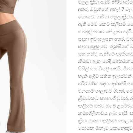
මලල ක්‍රීඩා ඇඳුම් නිර්මා
අතර, ඔවුන්ගේ අඟල් 7 මලල 
නොවේ. නවීන මලල ක්‍රී
ඇති මෙම කෙටි කලිසම් ශෛල
සමතුලිතතාවයක් ලබා දෙයි.
සඳහා ඉඩ සලසන අතර, ධාවන
සඳහා සුදුසු වේ. රුක්සිගේ
සහ හුස්ම ගැනීමේ හැකියාව 
නිමවා ඇත. රෙදි තෙතමනය ඉ
සිසිල් සහ වියලි තබයි. 
හැකි ඇඳීම් සහිත ඉලාස්ටික
ශරීර වර්ග සඳහා ආරක්ෂිත
ව්‍යායාම් ශාලාවට ගියත්, ජෝ
ක්‍රීඩාවකට සහභාගී වූවත්, 
කලිසම් ඔබට ඔබේ උපරිමයෙ
නම්‍යශීලීභාවය ලබා දෙයි.
ක්‍රීඩා කොට කලිසම් ඉහළ ක
සොයන ඕනෑම කෙනෙකුට විශ