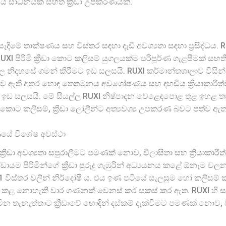
්ය සාධනයක් සහිත ක්‍රීඩා උපකරණයකි.
සෑදීමේ තාක්ෂණය සහ විස්තර සඳහා දැඩි අවශ්‍යතා සඳහා ප්‍රසිද්ධය.
I පිරිමි ක්‍රීඩා කොට කලිසම් යුගලයක්ම පරිපූර්ණ ගැළපීමක් සහත
 වල නිදහසේ ගමන් කිරීමට ඉඩ සලසයි. RUXI කර්මාන්තශාලාව විසින්
්ථතාව ඇති අතර හොඳ තෙතමනය අවශෝෂණය සහ දහඩිය ක්‍රියාකාරිත්ව
මට ඉඩ සලසයි. මේ සියල්ල RUXI නිෂ්පාදන වෙළෙඳපොළ තුළ ඉහළ ත
ඩා කොට කලිසම්, ක්‍රීඩා ලෝලීන්ට අත්‍යවශ්‍ය උපකරණ බවට පත්ව ඇත
මාණයේ විශේෂ අවස්ථා
් ක්‍රීඩා අවශ්‍යතා සපුරාලීමට පමණක් නොව, විලාසිතා සහ ක්‍රියාක
ඩායම පිරිමින්ගේ ක්‍රීඩා පුරුදු ගැඹුරින් අධ්‍යයනය කළේ ඕනෑම
1 විස්තර වලින් නිර්දෝෂී ය. එය ඉණ පටියේ සැලසුම හෝ කලිසම්
ළ නොහැකි වාර ගණනක් වෙනස් කර සකස් කර ඇත. RUXI හි සෑම සැලස
ිටින තැනැත්තාට ක්‍රීඩාවේ හොඳින් දස්කම් දැක්වීමට පමණක් නොව