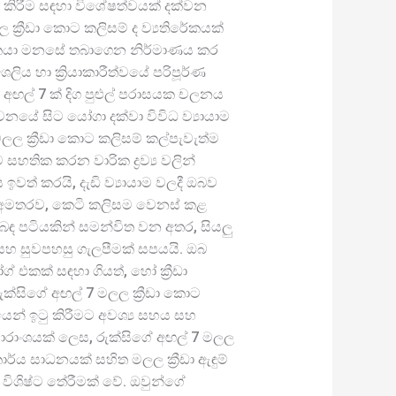
ණය කිරීම සඳහා විශේෂත්වයක් දක්වන
ක්‍රීඩා කොට කලිසම් ද ව්‍යතිරේකයක්
ඩකයා මනසේ තබාගෙන නිර්මාණය කර
ිය හා ක්‍රියාකාරීත්වයේ පරිපූර්ණ
 අඟල් 7 ක් දිග පුළුල් පරාසයක චලනය
යේ සිට යෝගා දක්වා විවිධ ව්‍යායාම
 මලල ක්‍රීඩා කොට කලිසම් කල්පැවැත්ම
සහතික කරන වාරික ද්‍රව්‍ය වලින්
වත් කරයි, දැඩි ව්‍යායාම වලදී ඔබව
මීට අමතරව, කෙටි කලිසම වෙනස් කළ
් බඳ පටියකින් සමන්විත වන අතර, සියලු
 සහ සුවපහසු ගැලපීමක් සපයයි. ඔබ
ග් එකක් සඳහා ගියත්, හෝ ක්‍රීඩා
රුක්සිගේ අඟල් 7 මලල ක්‍රීඩා කොට
න් ඉටු කිරීමට අවශ්‍ය සහය සහ
 සාරාංශයක් ලෙස, රුක්සිගේ අඟල් 7 මලල
ාර්ය සාධනයක් සහිත මලල ක්‍රීඩා ඇඳුම්
ිෂ්ට තේරීමක් වේ. ඔවුන්ගේ