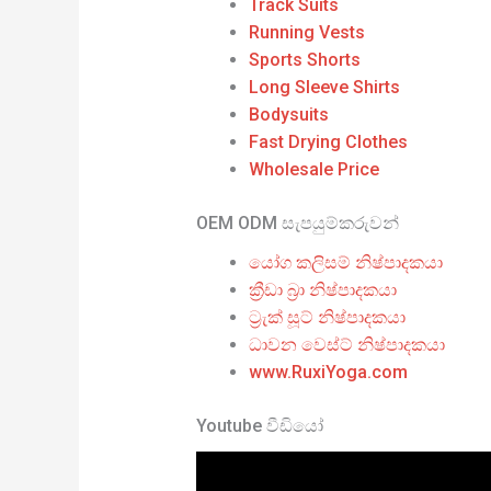
Track Suits
Running Vests
Sports Shorts
Long Sleeve Shirts
Bodysuits
Fast Drying Clothes
Wholesale Price
OEM ODM සැපයුම්කරුවන්
යෝග කලිසම් නිෂ්පාදකයා
ක්‍රීඩා බ්‍රා නිෂ්පාදකයා
ට්‍රැක් සූට් නිෂ්පාදකයා
ධාවන වෙස්ට් නිෂ්පාදකයා
www.RuxiYoga.com
Youtube වීඩියෝ